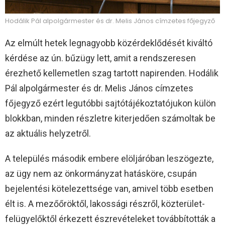
Hodálik Pál alpolgármester és dr. Melis János címzetes főjegyző
Az elmúlt hetek legnagyobb közérdeklődését kiváltó
kérdése az ún. bűzügy lett, amit a rendszeresen
érezhető kellemetlen szag tartott napirenden. Hodálik
Pál alpolgármester és dr. Melis János címzetes
főjegyző ezért legutóbbi sajtótájékoztatójukon külön
blokkban, minden részletre kiterjedően számoltak be
az aktuális helyzetről.
A település második embere elöljáróban leszögezte,
az ügy nem az önkormányzat hatásköre, csupán
bejelentési kötelezettsége van, amivel több esetben
élt is. A mezőőröktől, lakossági részről, közterület-
felügyelőktől érkezett észrevételeket továbbították a