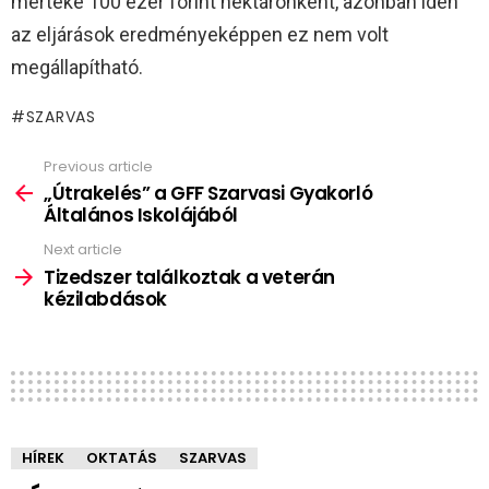
mértéke 100 ezer forint hektáronként, azonban idén
az eljárások eredményeképpen ez nem volt
megállapítható.
SZARVAS
Previous article
See
more
„Útrakelés” a GFF Szarvasi Gyakorló
Általános Iskolájából
Next article
Tizedszer találkoztak a veterán
kézilabdások
HÍREK
OKTATÁS
SZARVAS