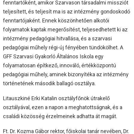
fenntartóként, amikor Szarvason társadalmi missziót
teljesített, és teljesít ma is az intézmény gondoskodó
fenntartójaként. Ennek köszönhetően alkotói
folyamatok kaptak megerősítést, teljesedhetett ki az
intézmény pedagógiai hitvallása, és a szarvasi
pedagógiai műhely régi-új fényében tündökölhet. A
GFF Szarvasi Gyakorló Általános Iskola egy
folyamatosan építkező, innováló, értékközpontú
pedagógiai műhely, aminek bizonyítéka az intézmény
történetének második ballagó osztálya.
Litauszkiné Erki Katalin osztályfőnök útrakelő
osztályával, ezen a napon a meghatottságnak, és a
családi közösség érzelmeinek adhatta át magát.
Ft. Dr. Kozma Gábor rektor, főiskolai tanár nevében, Dr.