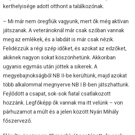
kerthelyisége adott otthont a találkozónak.
– Mi már nem öregfiúk vagyunk, mert ők még aktívan
játszanak. A veteránoknál már csak szóban vannak
meg az emlékek, és a labdát is már csak nézik.
Felidézzük a régi szép időket, és azokat az edzőket,
akiknek nagyon sokat köszönhetünk. Akkoriban
ugyanis egymás után jöttek a sikerek. A
megyebajnokságból NB II-be kerültünk, majd azokat
több alkalommal megnyerve NB I B-ben játszhattunk.
Fejlődött a csapat, sok-sok fiatal csatlakozott
hozzánk. Legfőképp ők vannak ma itt velünk – von
párhuzamot a múlt és a jelen között Nyári Mihály
főszervező.