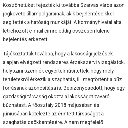
Köszönetüket fejezték ki továbbá Szarvas város azon
jogkövető állampolgárainak, akik bejelentéseikkel
segítették a hatóság munkáját. A kormányhivatal által
létrehozott e-mail címre eddig összesen kilenc
bejelentés érkezett.
Tájékoztattak továbbá, hogy a lakossági jelzések
alapján elvégzett rendszeres érzékszervi vizsgálatok,
helyszíni szemlék egyértelműsítették, hogy mely
területekről érkezik a szaghatás, ill. megtörtént a bűz
forrásának azonosítása is. Bebizonyosodott, hogy egy
gazdasági társaság okozta a lakosságot zavaró
bűzhatást. A főosztály 2018 májusában és
júniusában kötelezte az érintett társaságot a
szaghatás csökkentésére. A nem megfelelő