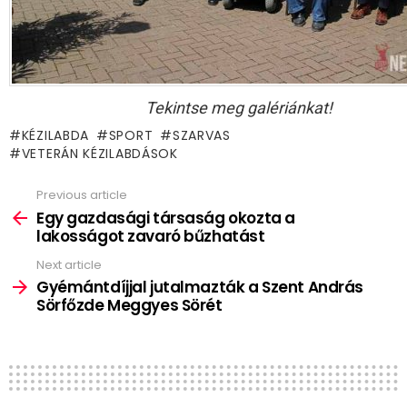
Tekintse meg galériánkat!
KÉZILABDA
SPORT
SZARVAS
VETERÁN KÉZILABDÁSOK
Previous article
See
more
Egy gazdasági társaság okozta a
lakosságot zavaró bűzhatást
Next article
Gyémántdíjjal jutalmazták a Szent András
Sörfőzde Meggyes Sörét