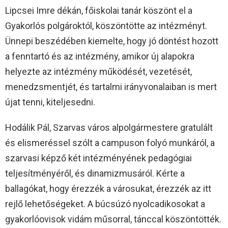
Lipcsei Imre dékán, főiskolai tanár köszönt el a
Gyakorlós polgároktól, köszöntötte az intézményt.
Ünnepi beszédében kiemelte, hogy jó döntést hozott
a fenntartó és az intézmény, amikor új alapokra
helyezte az intézmény működését, vezetését,
menedzsmentjét, és tartalmi irányvonalaiban is mert
újat tenni, kiteljesedni.
Hodálik Pál, Szarvas város alpolgármestere gratulált
és elismeréssel szólt a campuson folyó munkáról, a
szarvasi képző két intézményének pedagógiai
teljesítményéről, és dinamizmusáról. Kérte a
ballagókat, hogy érezzék a városukat, érezzék az itt
rejlő lehetőségeket. A búcsúzó nyolcadikosokat a
gyakorlóovisok vidám műsorral, tánccal köszöntötték.