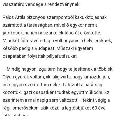
visszatérő vendége a rendezvénynek.
Pálos Attila bizonyos szempontból kakukktojásnak
számított a társaságban, mivel ő egykor nem a
játékosok, hanem a szurkolók táborát erősítette.
Mindkét fiútestvére tagja volt ugyanis a helyi erőknek,
később pedig a Budapesti Műszaki Egyetem
csapatában folyatták pályafutásukat.
– Mindig nagyon izgultam, hogy teljesítenek a többiek.
Olyan gyerek voltam, aki alig várta, hogy kimozduljon,
és nagyon szorítottam nekik. Látszott a barátság
közöttük, igazi csapatként tudtak együttműködni. Ez
szerintem a mai napig sem változott – tekint végig a
régi ismerősökön, akik közül a legtöbbjüket 60 éve
látta utoljára.