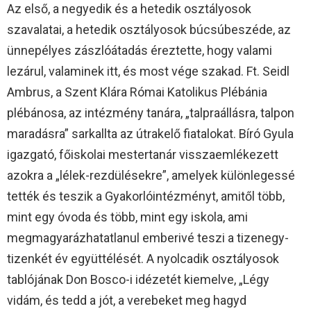
Az első, a negyedik és a hetedik osztályosok
szavalatai, a hetedik osztályosok búcsúbeszéde, az
ünnepélyes zászlóátadás éreztette, hogy valami
lezárul, valaminek itt, és most vége szakad. Ft. Seidl
Ambrus, a Szent Klára Római Katolikus Plébánia
plébánosa, az intézmény tanára, „talpraállásra, talpon
maradásra” sarkallta az útrakelő fiatalokat. Bíró Gyula
igazgató, főiskolai mestertanár visszaemlékezett
azokra a „lélek-rezdülésekre”, amelyek különlegessé
tették és teszik a Gyakorlóintézményt, amitől több,
mint egy óvoda és több, mint egy iskola, ami
megmagyarázhatatlanul emberivé teszi a tizenegy-
tizenkét év együttélését. A nyolcadik osztályosok
tablójának Don Bosco-i idézetét kiemelve, „Légy
vidám, és tedd a jót, a verebeket meg hagyd