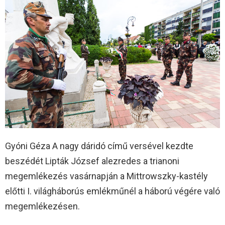
Gyóni Géza A nagy dáridó című versével kezdte
beszédét Lipták József alezredes a trianoni
megemlékezés vasárnapján a Mittrowszky-kastély
előtti I. világháborús emlékműnél a háború végére való
megemlékezésen.