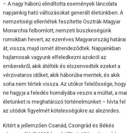
– A nagy háború elindította események láncolata
napjainkig ható változásokat generált életünkben. A
nemzetiségi ellentétek feszítette Osztrák-Magyar
Monarchia felbomlott, nemzeti büszkeségünk
romokban hevert, az ezeréves Magyarország határai
át, vissza, majd ismét átrendeződtek. Napjainkban
hajlamosak vagyunk elfeledkezni azokról az
emberekről, akik átélték és elszenvedték ezeket a
vérzivataros időket, akik háborúba mentek, és akik
soha nem tértek vissza. Az utókor felelőssége, hogy
ne hagyja a feledés homályába veszni a múltat, a mai
életünket is meghatározó történelmünket – hívta fel
az utódok figyelmét kötelességükre az alezredes.
Kitért a jellemzően Csanád, Csongrád és Békés