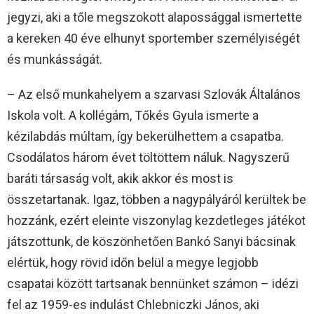
jegyzi, aki a tőle megszokott alapossággal ismertette
a kereken 40 éve elhunyt sportember személyiségét
és munkásságát.
– Az első munkahelyem a szarvasi Szlovák Általános
Iskola volt. A kollégám, Tőkés Gyula ismerte a
kézilabdás múltam, így bekerülhettem a csapatba.
Csodálatos három évet töltöttem náluk. Nagyszerű
baráti társaság volt, akik akkor és most is
összetartanak. Igaz, többen a nagypályáról kerültek be
hozzánk, ezért eleinte viszonylag kezdetleges játékot
játszottunk, de köszönhetően Bankó Sanyi bácsinak
elértük, hogy rövid időn belül a megye legjobb
csapatai között tartsanak bennünket számon – idézi
fel az 1959-es indulást Chlebniczki János, aki