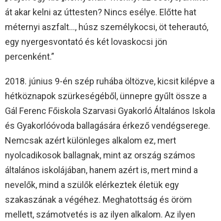
át akar kelni az úttesten? Nincs esélye. Előtte hat
méternyi aszfalt…, húsz személykocsi, öt teherautó,
egy nyergesvontató és két lovaskocsi jön
percenként.”
2018. június 9-én szép ruhába öltözve, kicsit kilépve a
hétköznapok szürkeségéből, ünnepre gyűlt össze a
Gál Ferenc Főiskola Szarvasi Gyakorló Általános Iskola
és Gyakorlóóvoda ballagására érkező vendégserege.
Nemcsak azért különleges alkalom ez, mert
nyolcadikosok ballagnak, mint az ország számos
általános iskolájában, hanem azért is, mert mind a
nevelők, mind a szülők elérkeztek életük egy
szakaszának a végéhez. Meghatottság és öröm
mellett, számotvetés is az ilyen alkalom. Az ilyen