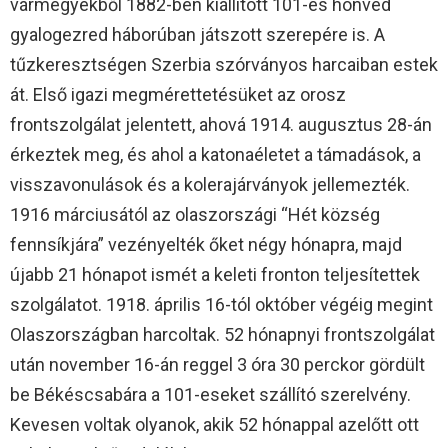
vármegyékből 1882-ben kiállított 101-es honvéd
gyalogezred háborúban játszott szerepére is. A
tűzkeresztségen Szerbia szórványos harcaiban estek
át. Első igazi megmérettetésüket az orosz
frontszolgálat jelentett, ahová 1914. augusztus 28-án
érkeztek meg, és ahol a katonaéletet a támadások, a
visszavonulások és a kolerajárványok jellemezték.
1916 márciusától az olaszországi “Hét község
fennsíkjára” vezényelték őket négy hónapra, majd
újabb 21 hónapot ismét a keleti fronton teljesítettek
szolgálatot. 1918. április 16-tól október végéig megint
Olaszországban harcoltak. 52 hónapnyi frontszolgálat
után november 16-án reggel 3 óra 30 perckor gördült
be Békéscsabára a 101-eseket szállító szerelvény.
Kevesen voltak olyanok, akik 52 hónappal azelőtt ott