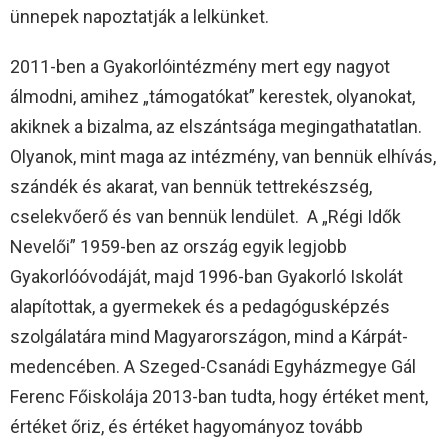
ünnepek napoztatják a lelkünket.
2011-ben a Gyakorlóintézmény mert egy nagyot
álmodni, amihez „támogatókat” kerestek, olyanokat,
akiknek a bizalma, az elszántsága megingathatatlan.
Olyanok, mint maga az intézmény, van bennük elhívás,
szándék és akarat, van bennük tettrekészség,
cselekvőerő és van bennük lendület. A „Régi Idők
Nevelői” 1959-ben az ország egyik legjobb
Gyakorlóóvodáját, majd 1996-ban Gyakorló Iskolát
alapítottak, a gyermekek és a pedagógusképzés
szolgálatára mind Magyarországon, mind a Kárpát-
medencében. A Szeged-Csanádi Egyházmegye Gál
Ferenc Főiskolája 2013-ban tudta, hogy értéket ment,
értéket őriz, és értéket hagyományoz tovább