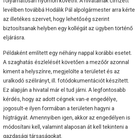
folyamatosan nyomon követni. A hivatalnak címzett
levélben továbbá Hodálik Pál alpolgármester arra kérte
az illetékes szervet, hogy lehetőség szerint
biztosítsanak helyben egy kollégát az ügyben történő
eljárásra.
Példaként említett egy néhány nappal korábbi esetet.
A szaghatás észlelését követően a mezőőr azonnal
kiment a helyszínre, megjelölte a területet és az
uralkodó szélirányt, ill. fotódokumentációt készített.
Ez alapján a hivatal már el tud járni. A legfontosabb
kérdés, hogy az adott cégnek van-e engedélye,
jogosult-e ilyen formában a területen hagyni a
hígtrágyát. Amennyiben igen, akkor az engedélyen is
módosítani kell, valamint alaposan át kell tekinteni a
gazdasági társaságokat.