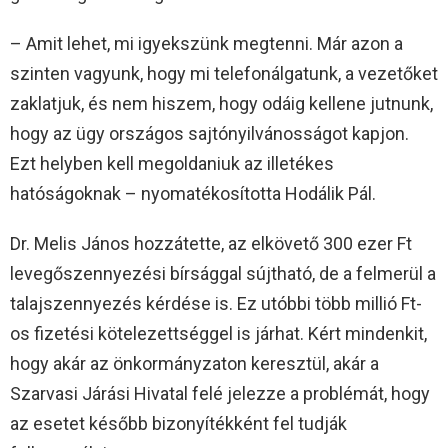
– Amit lehet, mi igyekszünk megtenni. Már azon a
szinten vagyunk, hogy mi telefonálgatunk, a vezetőket
zaklatjuk, és nem hiszem, hogy odáig kellene jutnunk,
hogy az ügy országos sajtónyilvánosságot kapjon.
Ezt helyben kell megoldaniuk az illetékes
hatóságoknak – nyomatékosította Hodálik Pál.
Dr. Melis János hozzátette, az elkövető 300 ezer Ft
levegőszennyezési bírsággal sújtható, de a felmerül a
talajszennyezés kérdése is. Ez utóbbi több millió Ft-
os fizetési kötelezettséggel is járhat. Kért mindenkit,
hogy akár az önkormányzaton keresztül, akár a
Szarvasi Járási Hivatal felé jelezze a problémát, hogy
az esetet később bizonyítékként fel tudják