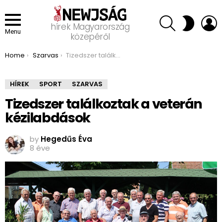
SEARCH
L
SWITCH
hírek Magyarország
SKIN
Menu
közepéről
You are here:
Home
Szarvas
Tizedszer találkoztak a veterán kézilabdások
HÍREK
SPORT
SZARVAS
Tizedszer találkoztak a veterán
kézilabdások
by
Hegedűs Éva
8 éve