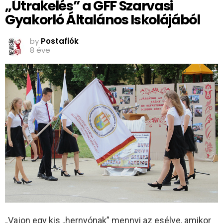
„Útrakelés” a GFF Szarvasi
Gyakorló Általános Iskolájából
by
Postafiók
8 éve
„Vajon egy kis „hernyónak” mennyi az esélye, amikor