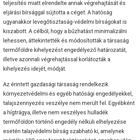
teljesítés miatt elrendelte annak végrehajtását és
eljárási bírsággal sújtotta a céget. A hatóság
ugyanakkor levegőtisztaság-védelmi bírságokat is
kiszabott. A célból, hogy a bűzhatást minimalizálni
lehessen, áttekintették és módosították a társaság
termőföldre kihelyezést engedélyező határozatát,
illetve azonnali végrehajtással korlátozták a
kihelyezés idejét, módját.
Az érintett gazdasági társaság rendelkezik
környezetvédelmi és egyéb hatósági engedélyekkel,
talajszennyezés veszélye nem merült fel. Egyébként
a hígtrágya, illetve nem veszélyes hulladék
termőföldön történő engedély nélküli elhelyezése
esetén talajvédelmi bírság szabható ki, amelynek