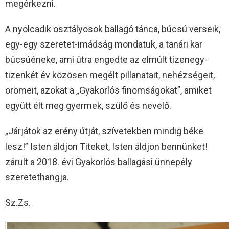
megérkezni.
A nyolcadik osztályosok ballagó tánca, búcsú verseik,
egy-egy szeretet-imádság mondatuk, a tanári kar
búcsúéneke, ami útra engedte az elmúlt tizenegy-
tizenkét év közösen megélt pillanatait, nehézségeit,
örömeit, azokat a „Gyakorlós finomságokat”, amiket
együtt élt meg gyermek, szülő és nevelő.
„Járjátok az erény útját, szívetekben mindig béke
lesz!” Isten áldjon Titeket, Isten áldjon bennünket!
zárult a 2018. évi Gyakorlós ballagási ünnepély
szeretethangja.
Sz.Zs.