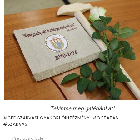
Tekintse meg galériánkat!
GFF SZARVASI GYAKORLÓINTÉZMÉNY
OKTATÁS
SZARVAS
Previous article
See