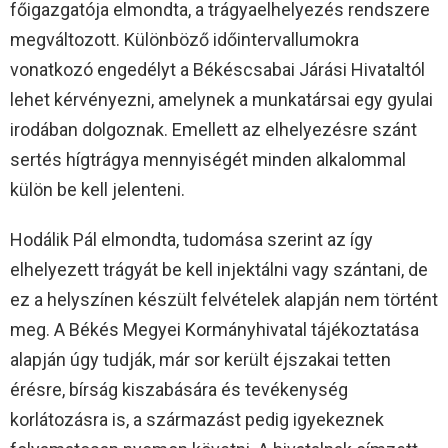
főigazgatója elmondta, a trágyaelhelyezés rendszere
megváltozott. Különböző időintervallumokra
vonatkozó engedélyt a Békéscsabai Járási Hivataltól
lehet kérvényezni, amelynek a munkatársai egy gyulai
irodában dolgoznak. Emellett az elhelyezésre szánt
sertés hígtrágya mennyiségét minden alkalommal
külön be kell jelenteni.
Hodálik Pál elmondta, tudomása szerint az így
elhelyezett trágyát be kell injektálni vagy szántani, de
ez a helyszínen készült felvételek alapján nem történt
meg. A Békés Megyei Kormányhivatal tájékoztatása
alapján úgy tudják, már sor került éjszakai tetten
érésre, bírság kiszabására és tevékenység
korlátozásra is, a származást pedig igyekeznek