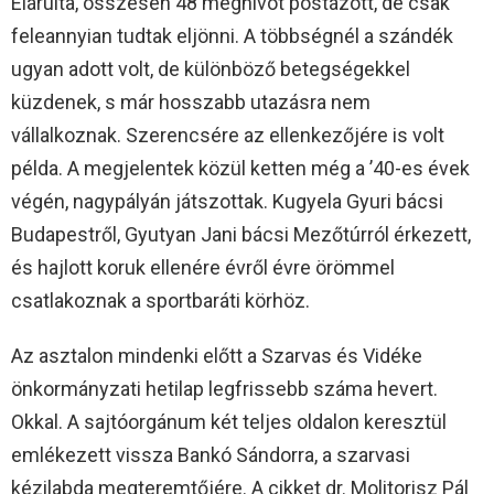
Elárulta, összesen 48 meghívót postázott, de csak
feleannyian tudtak eljönni. A többségnél a szándék
ugyan adott volt, de különböző betegségekkel
küzdenek, s már hosszabb utazásra nem
vállalkoznak. Szerencsére az ellenkezőjére is volt
példa. A megjelentek közül ketten még a ’40-es évek
végén, nagypályán játszottak. Kugyela Gyuri bácsi
Budapestről, Gyutyan Jani bácsi Mezőtúrról érkezett,
és hajlott koruk ellenére évről évre örömmel
csatlakoznak a sportbaráti körhöz.
Az asztalon mindenki előtt a Szarvas és Vidéke
önkormányzati hetilap legfrissebb száma hevert.
Okkal. A sajtóorgánum két teljes oldalon keresztül
emlékezett vissza Bankó Sándorra, a szarvasi
kézilabda megteremtőjére. A cikket dr. Molitorisz Pál