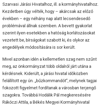
Szarvasi Járási Hivatalhoz, ill. a kormányhivatalhoz.
Kezdetben úgy vélték, hogy – akárcsak az előző
években – egy néhány nap alatt lecsendesedő
problémával állnak szemben. A bevett gyakorlat
szerint ilyen esetekben a hatóság korlátozásokat
vezetett be, bírságokat szabott ki, és olykor az
engedélyek módosítására is sor került.
Mivel azonban idén a kellemetlen szag nem szűnt
meg, az önkormányzat több oldalról járt utána a
kérdésnek. Kiderült, a járási hivatal időközben
felállított egy ún. „bűzkommandót”, melynek tagjai
fokozott figyelmet fordítanak a városban terjengő
szagokra. Továbbá Hodálik Pál megkeresésére
Rákóczi Attila, a Békés Megyei Kormányhivatal