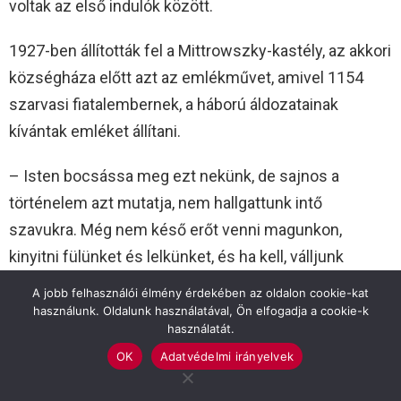
voltak az első indulók között.
1927-ben állították fel a Mittrowszky-kastély, az akkori
községháza előtt azt az emlékművet, amivel 1154
szarvasi fiatalembernek, a háború áldozatainak
kívántak emléket állítani.
– Isten bocsássa meg ezt nekünk, de sajnos a
történelem azt mutatja, nem hallgattunk intő
szavukra. Még nem késő erőt venni magunkon,
kinyitni fülünket és lelkünket, és ha kell, válljunk
mindannyian 101-esekké! Tisztelet Hőseinek!
A jobb felhasználói élmény érdekében az oldalon cookie-kat
Dicsőség a 101-eseknek! – fejezte be emlékezését
használunk. Oldalunk használatával, Ön elfogadja a cookie-k
használatát.
Lipták József alezredes.
OK
Adatvédelmi irányelvek
Az eseményt koszorúzás zárta.