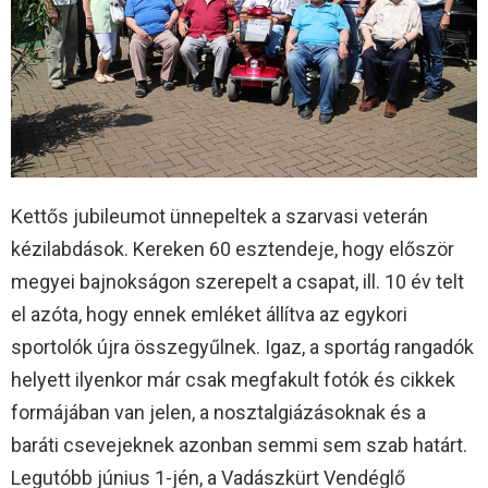
Kettős jubileumot ünnepeltek a szarvasi veterán
kézilabdások. Kereken 60 esztendeje, hogy először
megyei bajnokságon szerepelt a csapat, ill. 10 év telt
el azóta, hogy ennek emléket állítva az egykori
sportolók újra összegyűlnek. Igaz, a sportág rangadók
helyett ilyenkor már csak megfakult fotók és cikkek
formájában van jelen, a nosztalgiázásoknak és a
baráti csevejeknek azonban semmi sem szab határt.
Legutóbb június 1-jén, a Vadászkürt Vendéglő