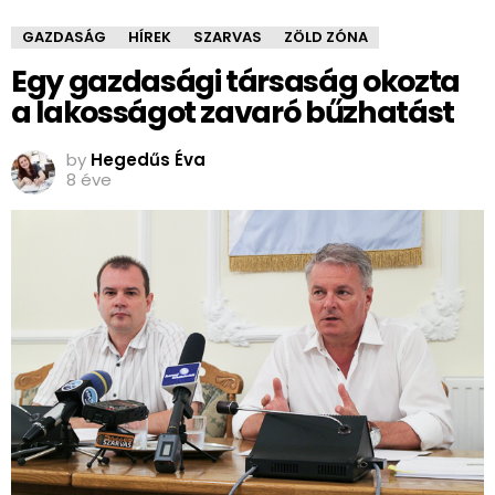
GAZDASÁG
HÍREK
SZARVAS
ZÖLD ZÓNA
Egy gazdasági társaság okozta
a lakosságot zavaró bűzhatást
by
Hegedűs Éva
8 éve