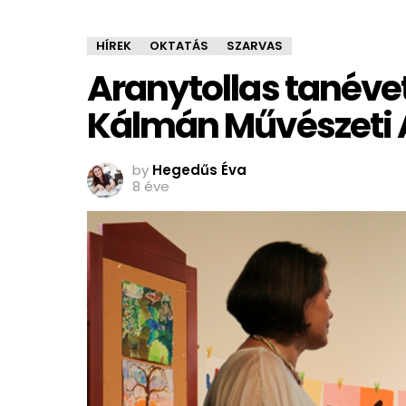
HÍREK
OKTATÁS
SZARVAS
Aranytollas tanéve
Kálmán Művészeti 
by
Hegedűs Éva
8 éve