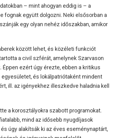
ladatokban – mint ahogyan eddig is – a
e fognak együtt dolgozni. Neki elsősorban a
 szánják egy olyan nehéz időszakban, amikor
mberek között lehet, és közéleti funkciót
 tartotta a civil szférát, amelynek Szarvason
t. Éppen ezért úgy érezte, ebben a kritikus
egyesületet, és lokálpatriótaként mindent
t, ill. az igényekhez illeszkedve haladnia kell
tte a korosztályokra szabott programokat.
fiatalabb, mind az idősebb nyugdíjasok
 és úgy alakítsák ki az éves eseménynaptárt,