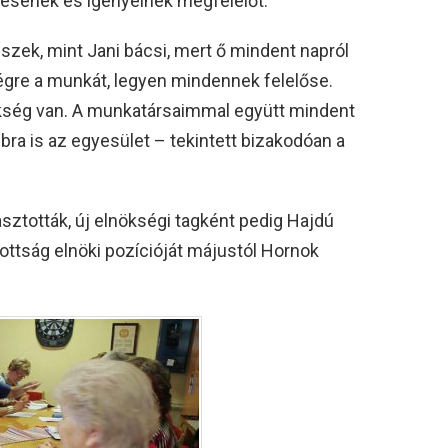
désének és igényeinek megfelelőt.
szek, mint Jani bácsi, mert ő mindent napról
égre a munkát, legyen mindennek felelőse.
ükség van. A munkatársaimmal együtt mindent
ra is az egyesület – tekintett bizakodóan a
asztották, új elnökségi tagként pedig Hajdú
zottság elnöki pozícióját májustól Hornok