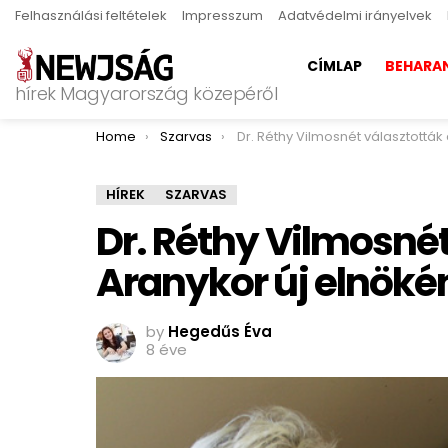
Felhasználási feltételek
Impresszum
Adatvédelmi irányelvek
CÍMLAP
BEHARA
hírek Magyarország közepéről
You are here:
Home
Szarvas
Dr. Réthy Vilmosnét választották az Aranykor új elnö
HÍREK
SZARVAS
Dr. Réthy Vilmosnét
Aranykor új elnöké
by
Hegedűs Éva
8 éve