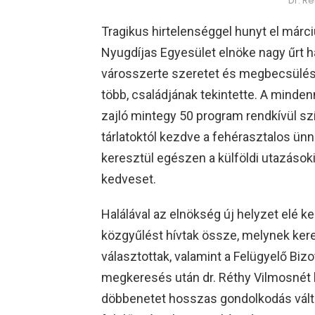
Dr. R
Tragikus hirtelenséggel hunyt el márc
Nyugdíjas Egyesület elnöke nagy űrt 
városszerte szeretet és megbecsülés 
több, családjának tekintette. A minden
zajló mintegy 50 program rendkívül s
tárlatoktól kezdve a fehérasztalos ü
keresztül egészen a külföldi utazások
kedveset.
Halálával az elnökség új helyzet elé ker
közgyűlést hívtak össze, melynek keret
választottak, valamint a Felügyelő Bizo
megkeresés után dr. Réthy Vilmosnét ké
döbbenetet hosszas gondolkodás váltot