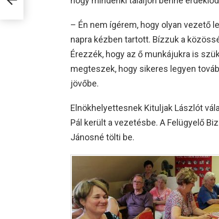
hogy mindenki találjon benne érdeklő
– Én nem ígérem, hogy olyan vezető le
napra kézben tartott. Bízzuk a közöss
Érezzék, hogy az ő munkájukra is sz
megteszek, hogy sikeres legyen tovább
jövőbe.
Elnökhelyettesnek Kituljak Lászlót vál
Pál került a vezetésbe. A Felügyelő Bi
Jánosné tölti be.