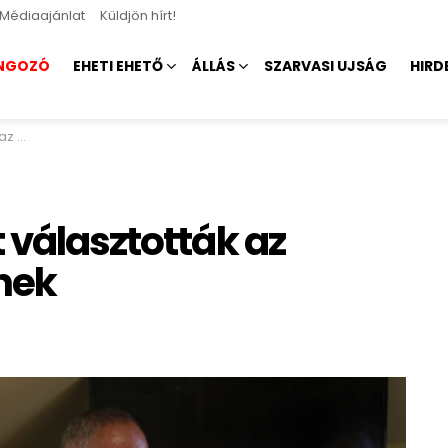
Médiaajánlat
Küldjön hírt!
NGOZÓ
EHETI EHETŐ
ÁLLÁS
SZARVASI UJSÁG
HIRD
kének
 választották az
nek