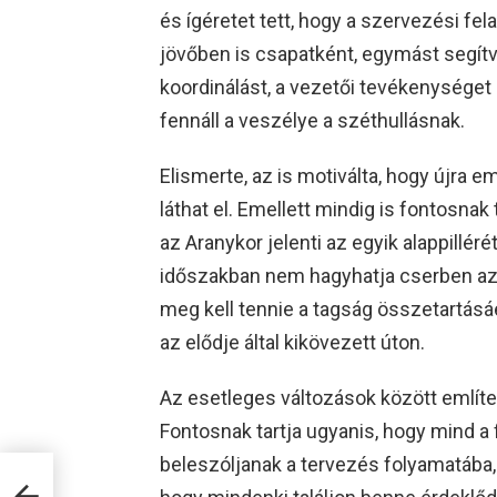
és ígéretet tett, hogy a szervezési fe
jövőben is csapatként, egymást segítv
koordinálást, a vezetői tevékenységet
fennáll a veszélye a széthullásnak.
Elismerte, az is motiválta, hogy újra e
láthat el. Emellett mindig is fontosnak
az Aranykor jelenti az egyik alappilléré
időszakban nem hagyhatja cserben az 
meg kell tennie a tagság összetartásáér
az elődje által kikövezett úton.
Az esetleges változások között említe
Fontosnak tartja ugyanis, hogy mind a 
beleszóljanak a tervezés folyamatába,
n