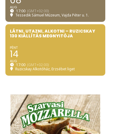
08
AUG
17:00
(GMT+02:00)
Tessedik Sámuel Múzeum
, Vajda Péter u. 1.
LÁTNI, UTAZNI, ALKOTNI – RUZICSKAY
130 KIÁLLÍTÁS MEGNYITÓJA
PÉNT
14
AUG
17:00
(GMT+02:00)
Ruzicskay Alkotóház
, Erzsébet liget