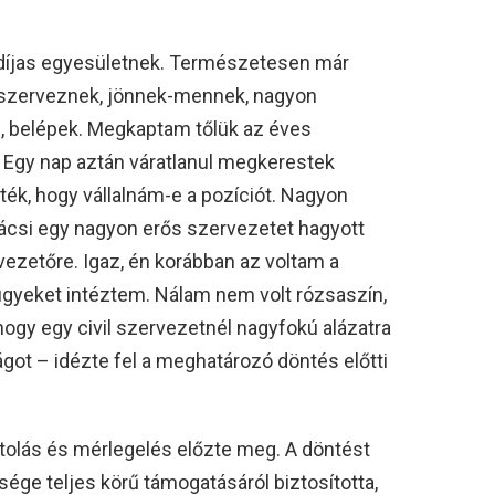
ugdíjas egyesületnek. Természetesen már
 szerveznek, jönnek-mennek, nagyon
m, belépek. Megkaptam tőlük az éves
. Egy nap aztán váratlanul megkerestek
ék, hogy vállalnám-e a pozíciót. Nagyon
ácsi egy nagyon erős szervezetet hagyott
vezetőre. Igaz, én korábban az voltam a
 ügyeket intéztem. Nálam nem volt rózsaszín,
hogy egy civil szervezetnél nagyfokú alázatra
got – idézte fel a meghatározó döntés előtti
tolás és mérlegelés előzte meg. A döntést
ége teljes körű támogatásáról biztosította,