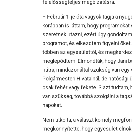
felelősségteljes megbízatásra.
– Február 1-je óta vagyok tagja a ny
korábban is láttam, hogy programokat
szeretnek utazni, ezért úgy gondolta
programot, és elkezdtem figyelni őket
többen az egyesülettől, és megkérdezt
meglepődtem. Elmondták, hogy Jani b
hátra, mindazonáltal szükség van egy 
Polgármesteri Hivatalnál, de hatósági
csak fehér vagy fekete. S azt tudtam, 
van szükség, továbbá szolgálni a tagsá
napokat.
Nem titkolta, a választ komoly megfon
megkönnyítette, hogy egyesület elnöks