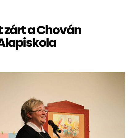
t zárt a Chován
Alapiskola