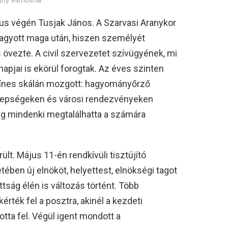
éthy Vilmosné
ius végén Tusjak János. A Szarvasi Aranykor
hagyott maga után, hiszen személyét
övezte. A civil szervezetet szívügyének, mi
napjai is ekörül forogtak. Az éves szinten
zínes skálán mozgott: hagyományőrző
nnepségeken és városi rendezvényeken
ig mindenki megtalálhatta a számára
ült. Május 11-én rendkívüli tisztújító
ében új elnököt, helyettest, elnökségi tagot
ttság élén is változás történt. Több
rték fel a posztra, akinél a kezdeti
ta fel. Végül igent mondott a