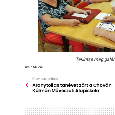
Tekintse meg galér
SZARVAS
Previous article
See
more
Aranytollas tanévet zárt a Chován
Kálmán Művészeti Alapiskola