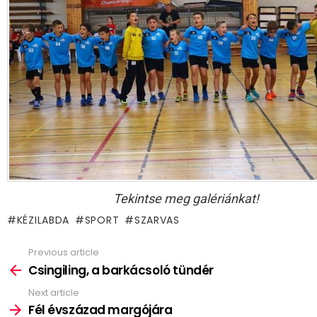
Tekintse meg galériánkat!
KÉZILABDA
SPORT
SZARVAS
Previous article
See
more
Csingiling, a barkácsoló tündér
Next article
Fél évszázad margójára