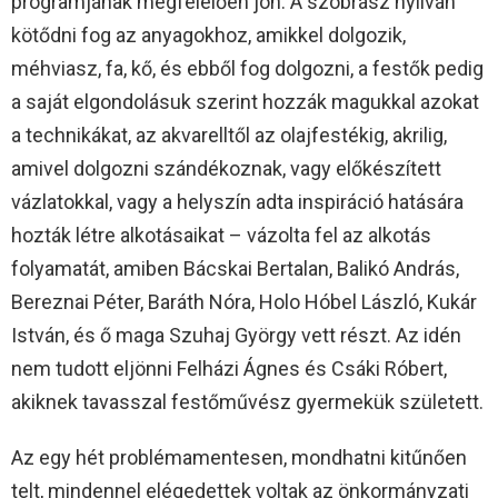
programjának megfelelően jön. A szobrász nyilván
kötődni fog az anyagokhoz, amikkel dolgozik,
méhviasz, fa, kő, és ebből fog dolgozni, a festők pedig
a saját elgondolásuk szerint hozzák magukkal azokat
a technikákat, az akvarelltől az olajfestékig, akrilig,
amivel dolgozni szándékoznak, vagy előkészített
vázlatokkal, vagy a helyszín adta inspiráció hatására
hozták létre alkotásaikat – vázolta fel az alkotás
folyamatát, amiben Bácskai Bertalan, Balikó András,
Bereznai Péter, Baráth Nóra, Holo Hóbel László, Kukár
István, és ő maga Szuhaj György vett részt. Az idén
nem tudott eljönni Felházi Ágnes és Csáki Róbert,
akiknek tavasszal festőművész gyermekük született.
Az egy hét problémamentesen, mondhatni kitűnően
telt, mindennel elégedettek voltak az önkormányzati