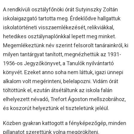
A rendkívüli osztályfőnöki órát Sutyinszky Zoltán
iskolaigazgató tartotta meg. Érdeklődve hallgattuk
iskolatörténeti visszaemlékezését, relikviákkal,
hetedikes osztálynaplónkkal lepett meg minket.
Megemlékeztünk név szerint felsorolt tanárainkról, ki
milyen tantárgyat tanított, megnézhettük az 1931-
1956-os Jegyzőkönyvet, a Tanulók nyilvántartó
könyvét. Ezeket anno soha nem láttuk, igazi ünnepi
alkalom volt megérinteni, belelapozni. Vidám órát
töltöttünk el, ezután átsétáltunk az iskola falán
elhelyezett névadó, Trefort Ágoston mellszobrához,
és koszorút helyeztünk el tiszteletünk jeléül.
Közben gyakran kattogott a fényképezőgép, minden
pillanatot szerettünk volna megörökíteni.