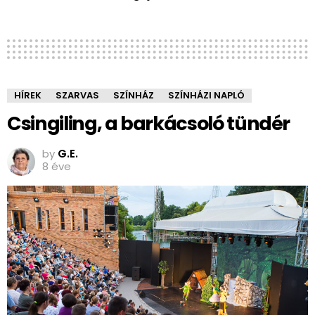
HÍREK
SZARVAS
SZÍNHÁZ
SZÍNHÁZI NAPLÓ
Csingiling, a barkácsoló tündér
by
G.E.
8 éve