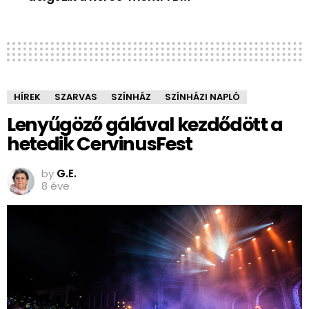
HÍREK
SZARVAS
SZÍNHÁZ
SZÍNHÁZI NAPLÓ
Lenyűgöző gálával kezdődött a
hetedik CervinusFest
by
G.E.
8 éve