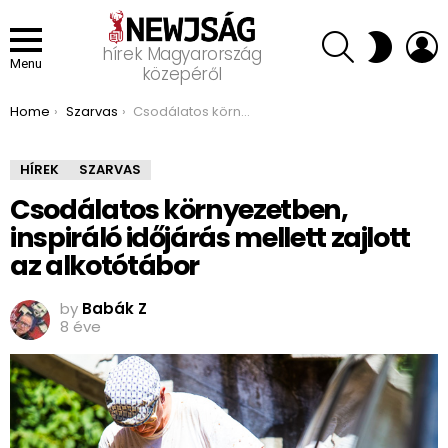
SEARCH
L
SWITCH
hírek Magyarország
SKIN
Menu
közepéről
You are here:
Home
Szarvas
Csodálatos környezetben, inspiráló időjárás mellett zajlott az alkotótábor
HÍREK
SZARVAS
Csodálatos környezetben,
inspiráló időjárás mellett zajlott
az alkotótábor
by
Babák Z
8 éve