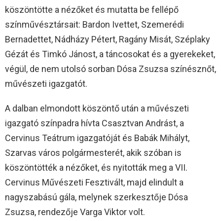
köszöntötte a nézőket és mutatta be fellépő
színművésztársait: Bardon Ivettet, Szemerédi
Bernadettet, Nádházy Pétert, Ragány Misát, Széplaky
Gézát és Timkó Jánost, a táncosokat és a gyerekeket,
végül, de nem utolsó sorban Dósa Zsuzsa színésznőt,
művészeti igazgatót.
A dalban elmondott köszöntő után a művészeti
igazgató színpadra hívta Csasztvan Andrást, a
Cervinus Teátrum igazgatóját és Babák Mihályt,
Szarvas város polgármesterét, akik szóban is
köszöntötték a nézőket, és nyitották meg a VII.
Cervinus Művészeti Fesztivált, majd elindult a
nagyszabású gála, melynek szerkesztője Dósa
Zsuzsa, rendezője Varga Viktor volt.