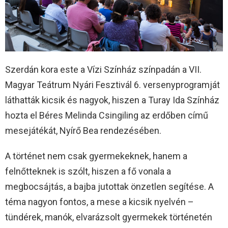
Szerdán kora este a Vízi Színház színpadán a VII.
Magyar Teátrum Nyári Fesztivál 6. versenyprogramját
láthatták kicsik és nagyok, hiszen a Turay Ida Színház
hozta el Béres Melinda Csingiling az erdőben című
mesejátékát, Nyírő Bea rendezésében.
A történet nem csak gyermekeknek, hanem a
felnőtteknek is szólt, hiszen a fő vonala a
megbocsájtás, a bajba jutottak önzetlen segítése. A
téma nagyon fontos, a mese a kicsik nyelvén –
tündérek, manók, elvarázsolt gyermekek történetén