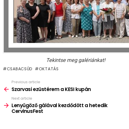
Tekintse meg galériánkat!
CSABACSŰD
OKTATÁS
Previous article
See
more
Szarvasi ezüstérem a KESI kupán
Next article
Lenyűgöző gálával kezdődött a hetedik
CervinusFest