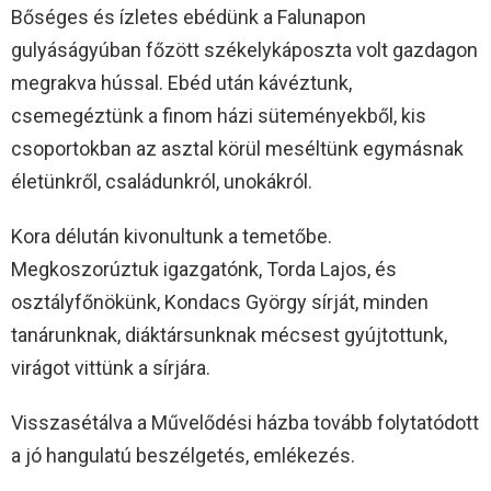
Bőséges és ízletes ebédünk a Falunapon
gulyáságyúban főzött székelykáposzta volt gazdagon
megrakva hússal. Ebéd után kávéztunk,
csemegéztünk a finom házi süteményekből, kis
csoportokban az asztal körül meséltünk egymásnak
életünkről, családunkról, unokákról.
Kora délután kivonultunk a temetőbe.
Megkoszorúztuk igazgatónk, Torda Lajos, és
osztályfőnökünk, Kondacs György sírját, minden
tanárunknak, diáktársunknak mécsest gyújtottunk,
virágot vittünk a sírjára.
Visszasétálva a Művelődési házba tovább folytatódott
a jó hangulatú beszélgetés, emlékezés.