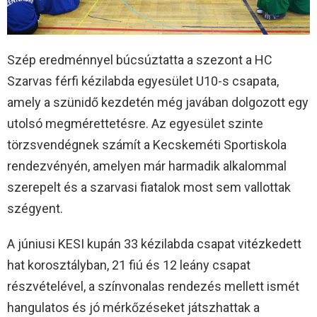
Szép eredménnyel búcsúztatta a szezont a HC
Szarvas férfi kézilabda egyesület U10-s csapata,
amely a szünidő kezdetén még javában dolgozott egy
utolsó megmérettetésre. Az egyesület szinte
törzsvendégnek számít a Kecskeméti Sportiskola
rendezvényén, amelyen már harmadik alkalommal
szerepelt és a szarvasi fiatalok most sem vallottak
szégyent.
A júniusi KESI kupán 33 kézilabda csapat vitézkedett
hat korosztályban, 21 fiú és 12 leány csapat
részvételével, a színvonalas rendezés mellett ismét
hangulatos és jó mérkőzéseket játszhattak a