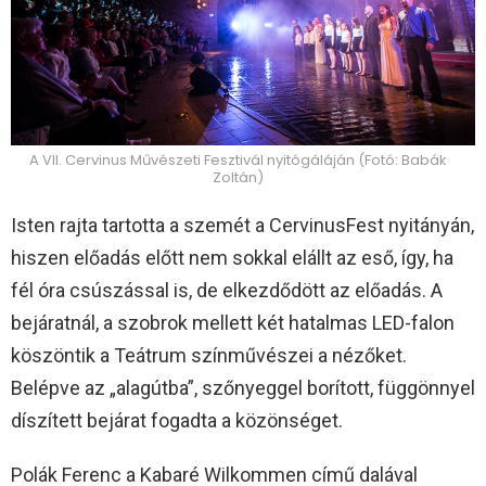
A VII. Cervinus Művészeti Fesztivál nyitógáláján (Fotó: Babák
Zoltán)
Isten rajta tartotta a szemét a CervinusFest nyitányán,
hiszen előadás előtt nem sokkal elállt az eső, így, ha
fél óra csúszással is, de elkezdődött az előadás. A
bejáratnál, a szobrok mellett két hatalmas LED-falon
köszöntik a Teátrum színművészei a nézőket.
Belépve az „alagútba”, szőnyeggel borított, függönnyel
díszített bejárat fogadta a közönséget.
Polák Ferenc a Kabaré Wilkommen című dalával