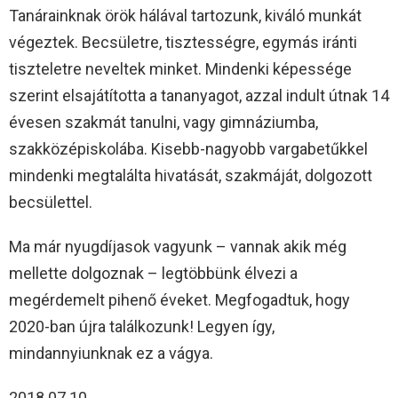
Tanárainknak örök hálával tartozunk, kiváló munkát
végeztek. Becsületre, tisztességre, egymás iránti
tiszteletre neveltek minket. Mindenki képessége
szerint elsajátította a tananyagot, azzal indult útnak 14
évesen szakmát tanulni, vagy gimnáziumba,
szakközépiskolába. Kisebb-nagyobb vargabetűkkel
mindenki megtalálta hivatását, szakmáját, dolgozott
becsülettel.
Ma már nyugdíjasok vagyunk – vannak akik még
mellette dolgoznak – legtöbbünk élvezi a
megérdemelt pihenő éveket. Megfogadtuk, hogy
2020-ban újra találkozunk! Legyen így,
mindannyiunknak ez a vágya.
2018.07.10.