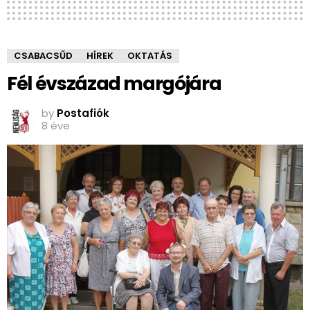
CSABACSŰD
HÍREK
OKTATÁS
Fél évszázad margójára
by
Postafiók
8 éve