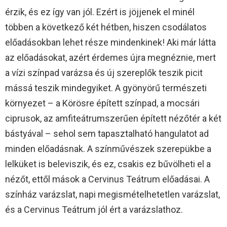
érzik, és ez így van jól. Ezért is jöjjenek el minél
többen a következő két hétben, hiszen csodálatos
előadásokban lehet része mindenkinek! Aki már látta
az előadásokat, azért érdemes újra megnéznie, mert
a vízi színpad varázsa és új szereplők teszik picit
mássá teszik mindegyiket. A gyönyörű természeti
környezet – a Körösre épített színpad, a mocsári
ciprusok, az amfiteátrumszerűen épített nézőtér a két
bástyával – sehol sem tapasztalható hangulatot ad
minden előadásnak. A színművészek szerepükbe a
lelküket is beleviszik, és ez, csakis ez bűvölheti el a
nézőt, ettől mások a Cervinus Teátrum előadásai. A
színház varázslat, napi megismételhetetlen varázslat,
és a Cervinus Teátrum jól ért a varázslathoz.