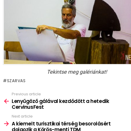
Tekintse meg galériánkat!
SZARVAS
Previous article
See
more
Lenyűgöző gálával kezdődött a hetedik
CervinusFest
Next article
A kiemelt turisztikai térség besorolásért
dolgozik a Körös-menti TDM