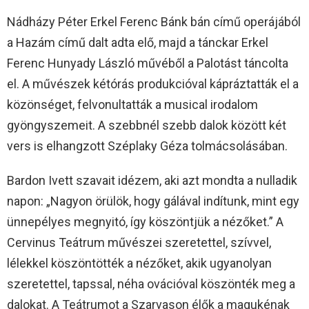
Nádházy Péter Erkel Ferenc Bánk bán című operájából
a Hazám című dalt adta elő, majd a tánckar Erkel
Ferenc Hunyady László művéből a Palotást táncolta
el. A művészek kétórás produkcióval kápráztatták el a
közönséget, felvonultatták a musical irodalom
gyöngyszemeit. A szebbnél szebb dalok között két
vers is elhangzott Széplaky Géza tolmácsolásában.
Bardon Ivett szavait idézem, aki azt mondta a nulladik
napon: „Nagyon örülök, hogy gálával indítunk, mint egy
ünnepélyes megnyitó, így köszöntjük a nézőket.” A
Cervinus Teátrum művészei szeretettel, szívvel,
lélekkel köszöntötték a nézőket, akik ugyanolyan
szeretettel, tapssal, néha ovációval köszönték meg a
dalokat. A Teátrumot a Szarvason élők a magukénak