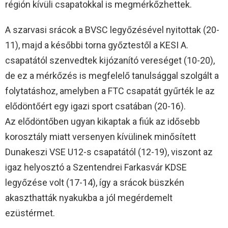
régión kívüli csapatokkal is megmérkőzhettek.
A szarvasi srácok a BVSC legyőzésével nyitottak (20-
11), majd a későbbi torna győztestől a KESI A.
csapatától szenvedtek kijózanító vereséget (10-20),
de ez a mérkőzés is megfelelő tanulsággal szolgált a
folytatáshoz, amelyben a FTC csapatát gyűrték le az
elődöntőért egy igazi sport csatában (20-16).
Az elődöntőben ugyan kikaptak a fiúk az idősebb
korosztály miatt versenyen kívülinek minősített
Dunakeszi VSE U12-s csapatától (12-19), viszont az
igaz helyosztó a Szentendrei Farkasvár KDSE
legyőzése volt (17-14), így a srácok büszkén
akaszthatták nyakukba a jól megérdemelt
ezüstérmet.