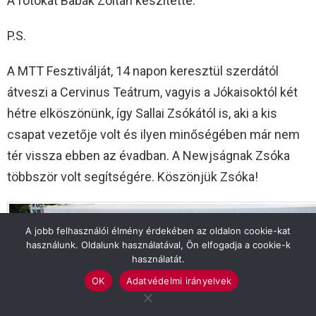
A fotókat Babák Zoltán készítette.
P.S.
A MTT Fesztiválját, 14 napon keresztül szerdától
átveszi a Cervinus Teátrum, vagyis a Jókaisoktól két
hétre elköszönünk, így Sallai Zsókától is, aki a kis
csapat vezetője volt és ilyen minőségében már nem
tér vissza ebben az évadban. A Newjságnak Zsóka
többször volt segítségére. Köszönjük Zsóka!
A jobb felhasználói élmény érdekében az oldalon cookie-kat
használunk. Oldalunk használatával, Ön elfogadja a cookie-k
használatát.
OK
Adatvédelmi irányelvek