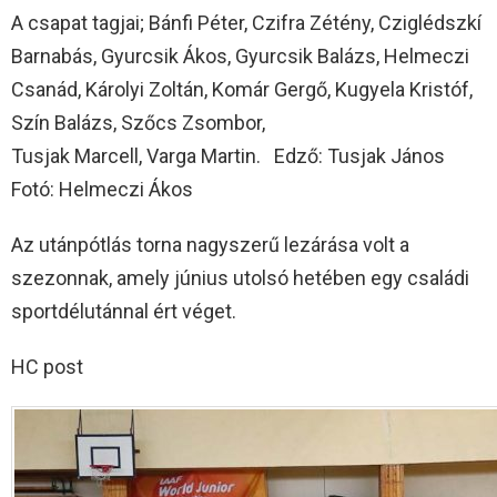
A csapat tagjai; Bánfi Péter, Czifra Zétény, Cziglédszkí
Barnabás, Gyurcsik Ákos, Gyurcsik Balázs, Helmeczi
Csanád, Károlyi Zoltán, Komár Gergő, Kugyela Kristóf,
Szín Balázs, Szőcs Zsombor,
Tusjak Marcell, Varga Martin. Edző: Tusjak János
Fotó: Helmeczi Ákos
Az utánpótlás torna nagyszerű lezárása volt a
szezonnak, amely június utolsó hetében egy családi
sportdélutánnal ért véget.
HC post