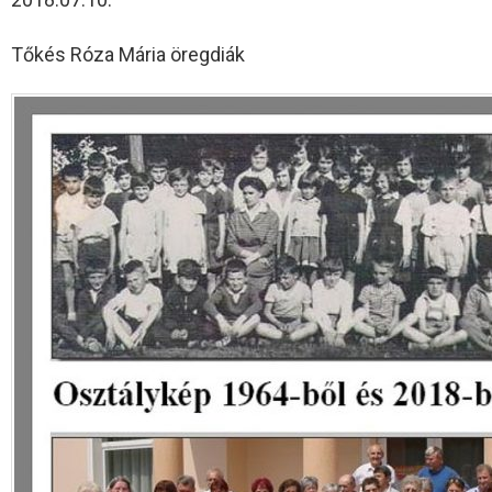
Tőkés Róza Mária öregdiák