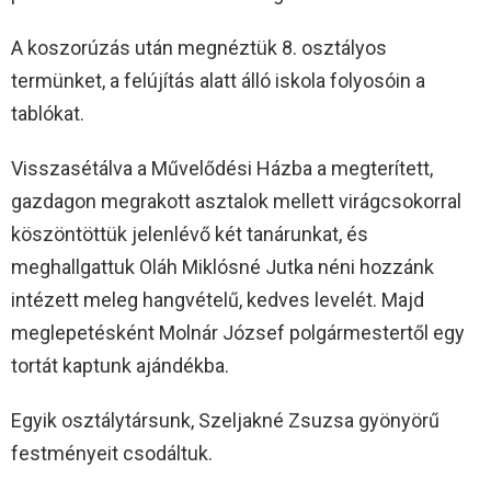
A koszorúzás után megnéztük 8. osztályos
termünket, a felújítás alatt álló iskola folyosóin a
tablókat.
Visszasétálva a Művelődési Házba a megterített,
gazdagon megrakott asztalok mellett virágcsokorral
köszöntöttük jelenlévő két tanárunkat, és
meghallgattuk Oláh Miklósné Jutka néni hozzánk
intézett meleg hangvételű, kedves levelét. Majd
meglepetésként Molnár József polgármestertől egy
tortát kaptunk ajándékba.
Egyik osztálytársunk, Szeljakné Zsuzsa gyönyörű
festményeit csodáltuk.