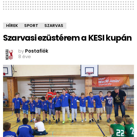
HÍREK
SPORT
SZARVAS
Szarvasi ezüstérem a KESI kupán
by
Postafiók
8 éve