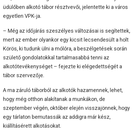
üdülőben alkotó tábor résztvevői, jelentette ki a város
egyetlen VPK-ja.
– Még az időjárás szeszélyes változásai is segítettek,
mert az ember olyankor egy kicsit lecsendesült a holt
Körös, ki tudunk ülni a mólóra, a beszélgetések során
születő gondolatokkal tartalmasabbá tenni az
alkotótevékenységet – fejezte ki elégedettségét a
tábor szervezője.
A ma záruló táborból az alkotók hazamennek, lehet,
hogy még otthon alakítanak a munkákon, de
szeptember végén, október elején visszajönnek, hogy
egy tárlaton bemutassák az addigra már kész,
kiállításérett alkotásokat.