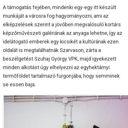
A támogatás fejében, mindenki egy-egy itt készült
munkáját a városra fog hagyományozni, ami az
elképzelések szerint a jövőben megvalósuló kortárs
képzőművészeti galériának az anyaga lehetne, így az
idelátogató emberek egy kicsikét a kultúrának ezen
oldalát is megtalálhatnák Szarvason, zárta a
beszélgetést Szuhaj György VPK, majd igyekezett
minden alkotást úgy elhelyezni az egyhektárnyi
termőföldet tartalmazó furgonjába, hogy semminek
se essen baja.