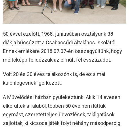
50 évvel ezelőtt, 1968. júniusában osztályunk 38
diákja búcsúzott a Csabacsűdi Általános Iskolától.
Ennek emlékére 2018.07.07-én összegyűltünk, hogy
méltóképp felidézzük az elmúlt fél évszázadot.
Volt 20 és 30 éves találkozónk is, de ez a mai
különlegesnek ígérkezett.
A Művelődési házban gyülekeztünk. Akik 14 évesen
elkerültek a faluból, többen 50 éve nem láttuk
egymást, szeretetteljes üdvözlések, találgatások
zajlottak, ki kicsoda játék folyt néhány másodpercig.