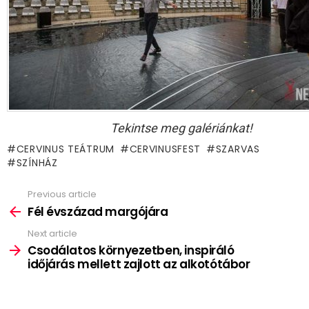
Tekintse meg galériánkat!
CERVINUS TEÁTRUM
CERVINUSFEST
SZARVAS
SZÍNHÁZ
Previous article
See
more
Fél évszázad margójára
Next article
Csodálatos környezetben, inspiráló
időjárás mellett zajlott az alkotótábor