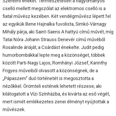
Szerelmi énekét. Természetesen a hagyományos
cselló mellett megszólat az elektromos cselló is a
fiatal művész kezében. Két vendégművész lépett fel
az egyikük Bene Hajnalka fuvolista, Simkó-Várnagy
Mihály párja, aki Saint-Saens A hattyú című művét, míg
Tatai Nóra Johann Strauss Denevér című művéből
Rosalinde áriáját, a Csárdást énekelte. Judit pedig
humorbombákkal lepte meg a közönséget, többek
között Parti-Nagy Lajos, Romhányi József, Karinthy
Frigyes műveiből olvasott a közönségnek, de a
„Pápaszem” duó történetét is megosztotta a
nézőkkel. Örömteli estének lehetett részese, aki
kilátogatott a Vízi Színházba, és kivárta az eső végét,
mert ismét emlékezetes zenei élményt nyújtottak a
művészek.