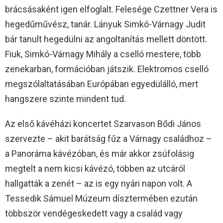
brácsásaként igen elfoglalt. Felesége Czettner Vera is
hegedűművész, tanár. Lányuk Simkó-Várnagy Judit
bár tanult hegedülni az angoltanítás mellett döntött.
Fiuk, Simkó-Várnagy Mihály a cselló mestere, több
zenekarban, formációban játszik. Elektromos cselló
megszólaltatásában Európában egyedülálló, mert
hangszere szinte mindent tud.
Az első kávéházi koncertet Szarvason Bődi János
szervezte – akit barátság fűz a Várnagy családhoz –
a Panoráma kávézóban, és már akkor zsúfolásig
megtelt a nem kicsi kávézó, többen az utcáról
hallgatták a zenét – az is egy nyári napon volt. A
Tessedik Sámuel Múzeum dísztermében ezután
többször vendégeskedett vagy a család vagy