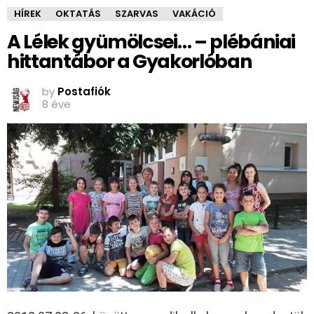
HÍREK
OKTATÁS
SZARVAS
VAKÁCIÓ
A Lélek gyümölcsei… – plébániai
hittantábor a Gyakorlóban
by
Postafiók
8 éve