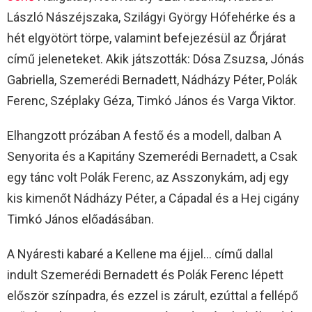
László Nászéjszaka, Szilágyi György Hófehérke és a
hét elgyötört törpe, valamint befejezésül az Őrjárat
című jeleneteket. Akik játszották: Dósa Zsuzsa, Jónás
Gabriella, Szemerédi Bernadett, Nádházy Péter, Polák
Ferenc, Széplaky Géza, Timkó János és Varga Viktor.
Elhangzott prózában A festő és a modell, dalban A
Senyorita és a Kapitány Szemerédi Bernadett, a Csak
egy tánc volt Polák Ferenc, az Asszonykám, adj egy
kis kimenőt Nádházy Péter, a Cápadal és a Hej cigány
Timkó János előadásában.
A Nyáresti kabaré a Kellene ma éjjel… című dallal
indult Szemerédi Bernadett és Polák Ferenc lépett
először színpadra, és ezzel is zárult, ezúttal a fellépő