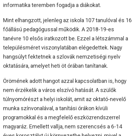
informatika teremben fogadja a diákokat.
Mint elhangzott, jelenleg az iskola 107 tanulóval és 16
főállású pedagógussal működik. A 2018-19-es
tanévre 10 elsős iratkozott be. Ezzel a létszámmal a
településméret viszonylatában elégedettek. Nagy
hangsúlyt fektetnek a szlovák nemzetiségi nyelv
oktatására, amelyet heti öt órában tanítanak.
Örömének adott hangot azzal kapcsolatban is, hogy
nem érzékelik a város elszívó hatását. A szülők
túlnyomórészt a helyi iskolát, amit az oktató-nevelő
munka színvonalával, a tanítási órákon kívüli
programokkal és a megfelelő eszközrendszerrel
magyaráz. Emellett vallja, nem szerencsés a 6-14
éves korosztályt új környezetbe helyezni, mivel a