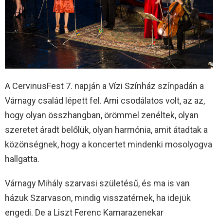
A CervinusFest 7. napján a Vízi Színház színpadán a
Várnagy család lépett fel. Ami csodálatos volt, az az,
hogy olyan összhangban, örömmel zenéltek, olyan
szeretet áradt belőlük, olyan harmónia, amit átadtak a
közönségnek, hogy a koncertet mindenki mosolyogva
hallgatta.
Várnagy Mihály szarvasi születésű, és ma is van
házuk Szarvason, mindig visszatérnek, ha idejük
engedi. De a Liszt Ferenc Kamarazenekar