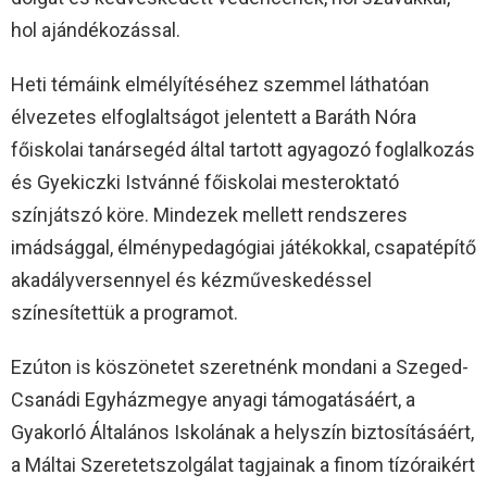
hol ajándékozással.
Heti témáink elmélyítéséhez szemmel láthatóan
élvezetes elfoglaltságot jelentett a Baráth Nóra
főiskolai tanársegéd által tartott agyagozó foglalkozás
és Gyekiczki Istvánné főiskolai mesteroktató
színjátszó köre. Mindezek mellett rendszeres
imádsággal, élménypedagógiai játékokkal, csapatépítő
akadályversennyel és kézműveskedéssel
színesítettük a programot.
Ezúton is köszönetet szeretnénk mondani a Szeged-
Csanádi Egyházmegye anyagi támogatásáért, a
Gyakorló Általános Iskolának a helyszín biztosításáért,
a Máltai Szeretetszolgálat tagjainak a finom tízóraikért