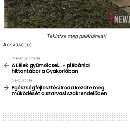
Tekintse meg galériánkat!
CSABACSŰD
Previous article
See
more
A Lélek gyümölcsei… – plébániai
hittantábor a Gyakorlóban
Next article
Egészségfejlesztési Iroda kezdte meg
működését a szarvasi szakrendelőben