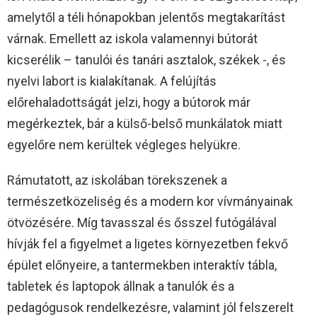
amelytől a téli hónapokban jelentős megtakarítást
várnak. Emellett az iskola valamennyi bútorát
kicserélik – tanulói és tanári asztalok, székek -, és
nyelvi labort is kialakítanak. A felújítás
előrehaladottságát jelzi, hogy a bútorok már
megérkeztek, bár a külső-belső munkálatok miatt
egyelőre nem kerültek végleges helyükre.
Rámutatott, az iskolában törekszenek a
természetközeliség és a modern kor vívmányainak
ötvözésére. Míg tavasszal és ősszel futógálával
hívják fel a figyelmet a ligetes környezetben fekvő
épület előnyeire, a tantermekben interaktív tábla,
tabletek és laptopok állnak a tanulók és a
pedagógusok rendelkezésre, valamint jól felszerelt