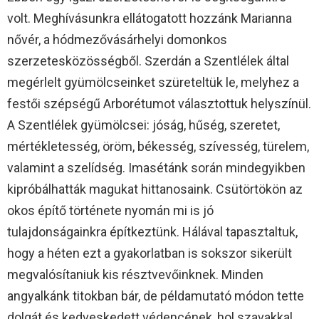
volt. Meghívásunkra ellátogatott hozzánk Marianna
nővér, a hódmezővásárhelyi domonkos
szerzetesközösségből. Szerdán a Szentlélek által
megérlelt gyümölcseinket szüreteltük le, melyhez a
festői szépségű Arborétumot választottuk helyszínül.
A Szentlélek gyümölcsei: jóság, hűség, szeretet,
mértékletesség, öröm, békesség, szívesség, türelem,
valamint a szelídség. Imasétánk során mindegyikben
kipróbálhatták magukat hittanosaink. Csütörtökön az
okos építő története nyomán mi is jó
tulajdonságainkra építkeztünk. Hálával tapasztaltuk,
hogy a héten ezt a gyakorlatban is sokszor sikerült
megvalósítaniuk kis résztvevőinknek. Minden
angyalkánk titokban bár, de példamutató módon tette
dolgát és kedveskedett védencének, hol szavakkal,