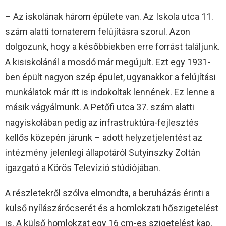
– Az iskolának három épülete van. Az Iskola utca 11.
szám alatti tornaterem felújításra szorul. Azon
dolgozunk, hogy a későbbiekben erre forrást találjunk.
A kisiskolánál a mosdó már megújult. Ezt egy 1931-
ben épült nagyon szép épület, ugyanakkor a felújítási
munkálatok már itt is indokoltak lennének. Ez lenne a
másik vágyálmunk. A Petőfi utca 37. szám alatti
nagyiskolában pedig az infrastruktúra-fejlesztés
kellős közepén járunk – adott helyzetjelentést az
intézmény jelenlegi állapotáról Sutyinszky Zoltán
igazgató a Körös Televízió stúdiójában.
A részletekről szólva elmondta, a beruházás érinti a
külső nyílászárócserét és a homlokzati hőszigetelést
is. A külső homlokzat egy 16 cm-es szigetelést kap,