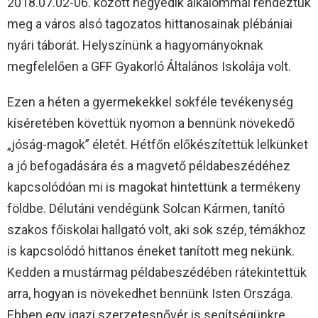
2018.07.02-06. között negyedik alkalommal rendeztük
meg a város alsó tagozatos hittanosainak plébániai
nyári táborát. Helyszínünk a hagyományoknak
megfelelően a GFF Gyakorló Általános Iskolája volt.
Ezen a héten a gyermekekkel sokféle tevékenység
kíséretében követtük nyomon a bennünk növekedő
„jóság-magok” életét. Hétfőn előkészítettük lelkünket
a jó befogadására és a magvető példabeszédéhez
kapcsolódóan mi is magokat hintettünk a termékeny
földbe. Délutáni vendégünk Solcan Kármen, tanító
szakos főiskolai hallgató volt, aki sok szép, témákhoz
is kapcsolódó hittanos éneket tanított meg nekünk.
Kedden a mustármag példabeszédében rátekintettük
arra, hogyan is növekedhet bennünk Isten Országa.
Ebben egy igazi szerzetesnővér is segítségünkre