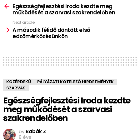
more
Egészségfejlesztési Iroda kezdte meg
működését a szarvasi szakrendelőben
Next article
A második félidő döntött első
edzőmérkőzésünkön
KÖZÉRDEKŰ
PÁLYÁZATI KÖTELEZŐ HIRDETMÉNYEK
SZARVAS
Egészségfejlesztési Iroda kezdte
meg működését a szarvasi
szakrendelőben
by
Babák Z
8 éve