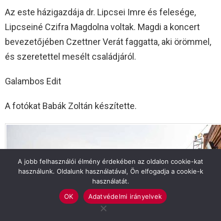
Az este házigazdája dr. Lipcsei Imre és felesége,
Lipcseiné Czifra Magdolna voltak. Magdi a koncert
bevezetőjében Czettner Verát faggatta, aki örömmel,
és szeretettel mesélt családjáról.
Galambos Edit
A fotókat Babák Zoltán készítette.
A jobb felhasználói élmény érdekében az oldalon cookie-kat
használunk. Oldalunk használatával, Ön elfogadja a cookie-k
használatát.
OK
Adatvédelmi irányelvek