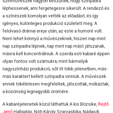
színművészek nagyon készültek, hogy színpadra
léphessenek, ami fergetegesre sikerült. A rendező és
a színészek komolyan vették az előadást, és így
igényes, különleges produkció született meg. A
felolvasó drámai ereje után, az este a humoré volt.
Nem lehet könnyű a művészeknek, hiszen nap mint
nap színpadra lépnek, nap mint nap mást játszanak,
másra kell koncentrálniuk. A szerda esti kabaré éppen
olyan fontos volt számukra, mint bármelyik
nagyszínházi produkció, sőt itt több jelenetben, más-
más karaktert kellett színpadra vinniük. A művészek
ennek tökéletesen megfeleltek, játszottak, mókáztak,
a közönség legnagyobb örömére.
A kabaréjelenetek közül láthattuk A kis Bözsike,
Rejtő
Jenő
Hallgatás, Nóti Károly Szarvasbika, Nádasdi