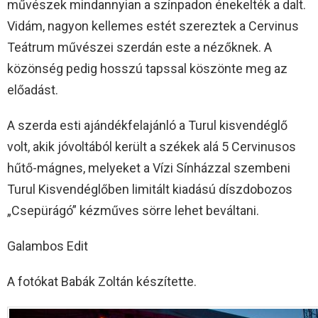
művészek mindannyian a színpadon énekelték a dalt.
Vidám, nagyon kellemes estét szereztek a Cervinus
Teátrum művészei szerdán este a nézőknek. A
közönség pedig hosszú tapssal köszönte meg az
előadást.
A szerda esti ajándékfelajánló a Turul kisvendéglő
volt, akik jóvoltából került a székek alá 5 Cervinusos
hűtő-mágnes, melyeket a Vízi Sínházzal szembeni
Turul Kisvendéglőben limitált kiadású díszdobozos
„Csepürágó” kézműves sörre lehet beváltani.
Galambos Edit
A fotókat Babák Zoltán készítette.