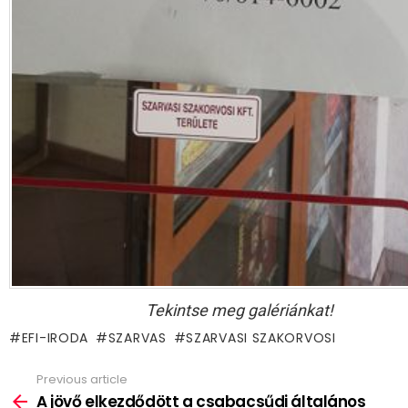
Tekintse meg galériánkat!
EFI-IRODA
SZARVAS
SZARVASI SZAKORVOSI
Previous article
See
more
A jövő elkezdődött a csabacsűdi általános