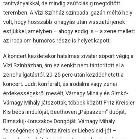
tanítványaikkal, de mindig zsúfolásig megtöltött
teremben. A Vízi Színház színpada igazán méltó hely
volt, hogy hosszabb kihagyás után visszatérjenek
estjükkel, amelyben – ahogy eddig is – a zene mellett
az irodalom humoros része is helyet kapott.
A koncert kezdetekor hatalmas zivatar söpört végig a
Vízi Színházban, ám ez senkit nem tántorított el a
zenehallgatástól. 20-25 perc után kezdődhetett a
koncert. Judit konferált, és irodalmi vagy zenei
érdekességekről mesélt, Várnagy Mihály és Simkó-
Várnagy Mihály játszottak, többek között Fritz Kreisler
Kis bécsi indulóját, Beethoven „Pápaszem” duóját,
Rimszkij-Korszakov Dongóját. Várnagy Mihály
feleségének ajánlotta Kreisler Liebesleid-jét –