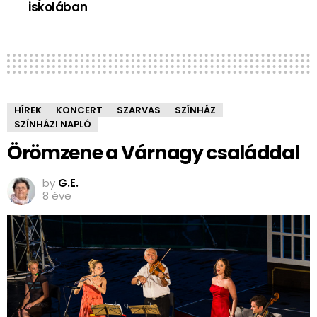
iskolában
HÍREK
KONCERT
SZARVAS
SZÍNHÁZ
SZÍNHÁZI NAPLÓ
Örömzene a Várnagy családdal
by
G.E.
8 éve