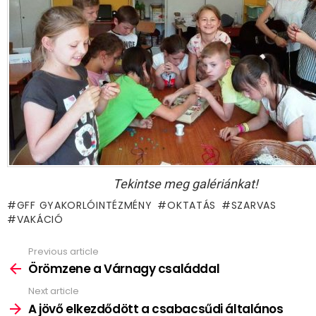
Tekintse meg galériánkat!
GFF GYAKORLÓINTÉZMÉNY
OKTATÁS
SZARVAS
VAKÁCIÓ
Previous article
See
more
Örömzene a Várnagy családdal
Next article
A jövő elkezdődött a csabacsűdi általános