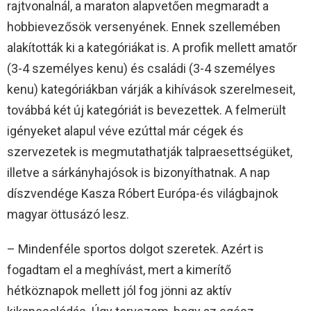
rajtvonalnál, a maraton alapvetően megmaradt a
hobbievezősök versenyének. Ennek szellemében
alakították ki a kategóriákat is. A profik mellett amatőr
(3-4 személyes kenu) és családi (3-4 személyes
kenu) kategóriákban várják a kihívások szerelmeseit,
továbbá két új kategóriát is bevezettek. A felmerült
igényeket alapul véve ezúttal már cégek és
szervezetek is megmutathatják talpraesettségüket,
illetve a sárkányhajósok is bizonyíthatnak. A nap
díszvendége Kasza Róbert Európa-és világbajnok
magyar öttusázó lesz.
– Mindenféle sportos dolgot szeretek. Azért is
fogadtam el a meghívást, mert a kimerítő
hétköznapok mellett jól fog jönni az aktív