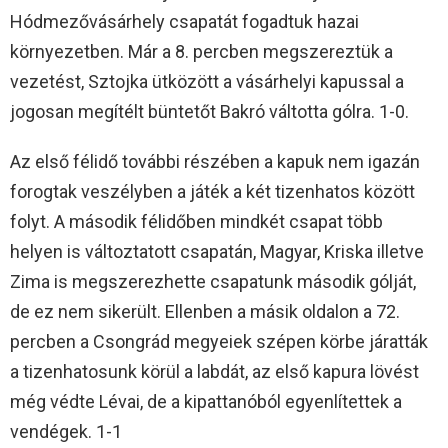
Hódmezővásárhely csapatát fogadtuk hazai
környezetben. Már a 8. percben megszereztük a
vezetést, Sztojka ütközött a vásárhelyi kapussal a
jogosan megítélt büntetőt Bakró váltotta gólra. 1-0.
Az első félidő további részében a kapuk nem igazán
forogtak veszélyben a játék a két tizenhatos között
folyt. A második félidőben mindkét csapat több
helyen is változtatott csapatán, Magyar, Kriska illetve
Zima is megszerezhette csapatunk második gólját,
de ez nem sikerült. Ellenben a másik oldalon a 72.
percben a Csongrád megyeiek szépen körbe járatták
a tizenhatosunk körül a labdát, az első kapura lövést
még védte Lévai, de a kipattanóból egyenlítettek a
vendégek. 1-1