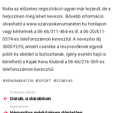
Noha az előzetes regisztráció ugyan már lezárult, de a
helyszínen még lehet nevezni. Bővebb információ
olvasható a www.szarvasikenumaraton.hu honlapon
vagy kérhetnek a 06-66/311-464-es ill. a 06-20/611-
0574-es telefonszámon keresztül. A nevezési díj
3000 Ft/fő, amiért cserébe a részvevőknek egyedi
pólót és ebédet is biztosítanak. Igény esetén hajó is
bérelhető a Kajak Kenu Klubnál a 06-66/216-369-es
telefonszámon keresztül.
KENUMARATON
SPORT
SZARVAS
Previous article
See
more
Darab, a darabban
Next article
Négygólos mérkőzésen döntetlen