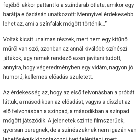
fejéből akkor pattant ki a színdarab ötlete, amikor egy
barátja előadásán unatkozott: Mennyivel érdekesebb
lehet az, ami a színfalak mögött történik…”
Voltak kicsit unalmas részek, mert nem egy kitűnő
műről van szó, azonban az annál kiválóbb színészi
játékok, egy remek rendező ezen javítani tudott,
annyira, hogy végeredményben egy vidám, nagyon jó
humorú, kellemes előadás született.
Az érdekesség az, hogy az első felvonásban a próbát
láttuk, a másodikban az előadást, vagyis a díszlet az
elő felvonásban a színpad, a másodikban a színpad
mögött játszódik. A jelenetek szinte filmszerűek,
gyorsan peregnek, de a színészeknek nem igazán van
lehetőségük kibontakozni, ívet felépíteni, mert