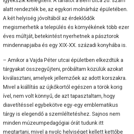
igyekszik kielégíteni. A tárlatot a Bem utca 26. szám
alatt rendezték be, az egykori molnárház épületében.
A két helyiség jóvoltából az érdeklődők
megismerhetik a település és környékének több ezer
éves múltját, betekintést nyerhetnek a pásztorok
mindennapjaiba és egy XIX-XX. századi konyhába is.
– Amikor a Vajda Péter utcai épületben elkezdtük a
tárgyakat összegyűjteni, próbáltam közülük azokat
kiválasztani, amelyek jellemzőek az adott korszakra.
Mivel a kiállítás az újkőkortól egészen a török korig
ível, nem volt könnyű, de azt tapasztaltam, hogy
diavetítéssel egybekötve egy-egy emblematikus
tárgy is elegendő a szemléltetéshez. Sajnos nem
minden múzeumpedagógiai órát tudunk itt
megtartani, mivel a nyolc helyiséget kellett kettőbe