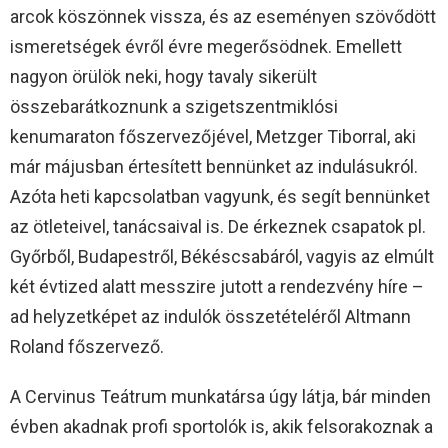
arcok köszönnek vissza, és az eseményen szövődött
ismeretségek évről évre megerősödnek. Emellett
nagyon örülök neki, hogy tavaly sikerült
összebarátkoznunk a szigetszentmiklósi
kenumaraton főszervezőjével, Metzger Tiborral, aki
már májusban értesített bennünket az indulásukról.
Azóta heti kapcsolatban vagyunk, és segít bennünket
az ötleteivel, tanácsaival is. De érkeznek csapatok pl.
Győrből, Budapestről, Békéscsabáról, vagyis az elmúlt
két évtized alatt messzire jutott a rendezvény híre –
ad helyzetképet az indulók összetételéről Altmann
Roland főszervező.
A Cervinus Teátrum munkatársa úgy látja, bár minden
évben akadnak profi sportolók is, akik felsorakoznak a