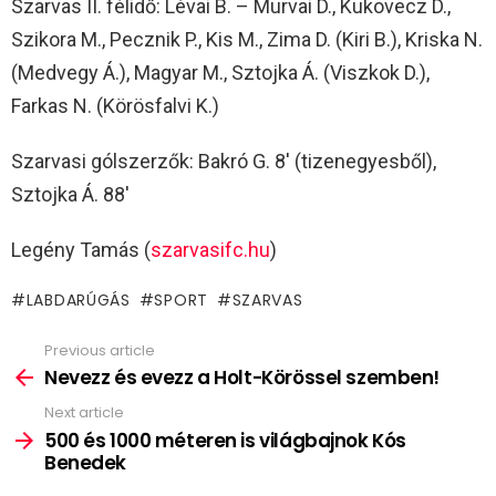
Szarvas II. félidő: Lévai B. – Murvai D., Kukovecz D.,
Szikora M., Pecznik P., Kis M., Zima D. (Kiri B.), Kriska N.
(Medvegy Á.), Magyar M., Sztojka Á. (Viszkok D.),
Farkas N. (Körösfalvi K.)
Szarvasi gólszerzők: Bakró G. 8′ (tizenegyesből),
Sztojka Á. 88′
Legény Tamás (
szarvasifc.hu
)
LABDARÚGÁS
SPORT
SZARVAS
Previous article
See
more
Nevezz és evezz a Holt-Körössel szemben!
Next article
500 és 1000 méteren is világbajnok Kós
Benedek