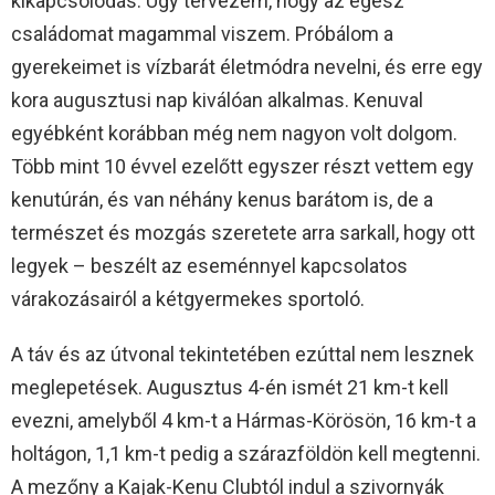
kikapcsolódás. Úgy tervezem, hogy az egész
családomat magammal viszem. Próbálom a
gyerekeimet is vízbarát életmódra nevelni, és erre egy
kora augusztusi nap kiválóan alkalmas. Kenuval
egyébként korábban még nem nagyon volt dolgom.
Több mint 10 évvel ezelőtt egyszer részt vettem egy
kenutúrán, és van néhány kenus barátom is, de a
természet és mozgás szeretete arra sarkall, hogy ott
legyek – beszélt az eseménnyel kapcsolatos
várakozásairól a kétgyermekes sportoló.
A táv és az útvonal tekintetében ezúttal nem lesznek
meglepetések. Augusztus 4-én ismét 21 km-t kell
evezni, amelyből 4 km-t a Hármas-Körösön, 16 km-t a
holtágon, 1,1 km-t pedig a szárazföldön kell megtenni.
A mezőny a Kajak-Kenu Clubtól indul a szivornyák