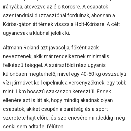
irányába, átevezve az élő Körösre. A csapatok
szentandrási duzzasztónál fordulnak, ahonnan a
Körös-gáton át térnek vissza a Holt-Körösre. A célt
ugyancsak a klubnál jelölik ki.
Altmann Roland azt javasolja, főként azok
nevezzenek, akik már rendelkeznek minimális
felkészültséggel. A szárazföldi rész ugyanis
különösen megterhelő, mivel egy 40-50 kg összsúlyú
vízi járművet kell cipelniük a versenyzőknek, egy több
mint 1 km hosszú szakaszon keresztül. Ennek
ellenére azt is látják, hogy mindig akadnak olyan
csapatok, akiket csupán a barátság és a sport
szeretete hajt előre, és szerencsére mindeddig még
senki sem adta fel félúton.