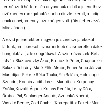
természeti hátteret, és ugyancsak oldalt a jelenethez
szükséges mozgatható kisebb díszlet került, mindig
csak annyi, amennyi szükséges volt. (Díszlettervező
Mira János.)
A rövid jelenetekben nagyon jó színészi játékokat
láttunk, ami párosult az ismertebb és ismeretlen dalok
hangulatával, a koreográfiával. A színművészek: Betz
István, Blazsovszky Ákos, Brunczlík Péter, Chajnóczki
Balázs, Dobrányi Máté, Előd Álmos, Fehér Anna Jászai
Mari-díjas, Fekete Réka Thália, Fila Balázs, Holczinger
Szandra, Kocsis Judit Jászai Mari-díjas, Korponay
Zsófia, Kovalik Ágnes, Krassy Renáta, Létay Dóra,
Ömböli Pál, Schlanger András, Szucskó Noémi,
Vaszkó Bence, Zöld Csaba. (Korrepetitor Fekete Mari,