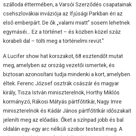
szálloda éttermében, a Varsói Szerződés csapatainak
csehszlovákiai inváziója az Ifjúsági Parkban éri az
első emberpárt. De ők „valami miatt” sosem lehetnek
egymáséi… Ez a történet – és közben közel száz
korabeli dal – tölti meg a történelmi revüt.”
A Lucifer show hat korszakot, 68 esztendőt mutat
meg, amelyben az ország vezetői ismertek, és
biztosan azonosítani tudja mindenki a kort, amelyben
éltek. Ferenc József osztrák császár és magyar
király, Tisza István miniszterelnök, Horthy Miklós
kormányzó, Rákosi Mátyás pártfőtitkár, Nagy Imre
miniszterelnök és Kádár János pártfőtitkár időszakait
jeleníti meg az előadás. Őket a színpad jobb és bal
oldalán egy-egy arc nélküli szobor testesít meg. A