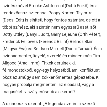
színésznővel Brooke Ashton-nal (Dobó Enikő) és a
rendezőasszisztenssel Poppy Norton-Taylor-ral
(Decsi Edit) is elhiteti, hogy fontos számára, de ott a
többi színész, aki szintén nem egyszerű eset, sőt!
Dotty Ottley (Danyi Judit), Garry Lejeune (Orth Péter),
Frederick Fellowes (Ferencz Bálint) Belinda Blair
(Magyar Éva) és Seldson Mardell (Dunai Tamás). És a
színpadmester, ügyelő, szerelő és minden más Tim
Allgood (Aradi Imre). Titkok derülnek ki,
félmondatokból, egy-egy helyzetből, ami konfliktust
okoz az amúgy sem zökkenőmentes gépezetbe. Ki,
hogyan próbálja megmenteni az előadást, vagy a
magánéleti viszály erősebb a sikernél?
A szinopszis szerint: „A legenda szerint a szerző