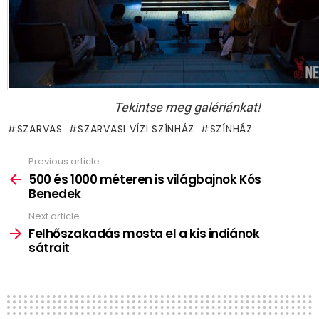
Tekintse meg galériánkat!
SZARVAS
SZARVASI VÍZI SZÍNHÁZ
SZÍNHÁZ
Previous article
See
more
500 és 1000 méteren is világbajnok Kós
Benedek
Next article
Felhőszakadás mosta el a kis indiánok
sátrait