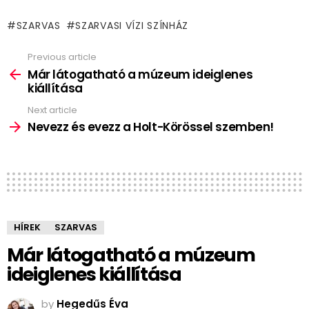
SZARVAS
SZARVASI VÍZI SZÍNHÁZ
Previous article
See
more
Már látogatható a múzeum ideiglenes
kiállítása
Next article
Nevezz és evezz a Holt-Körössel szemben!
HÍREK
SZARVAS
Már látogatható a múzeum
ideiglenes kiállítása
by
Hegedűs Éva