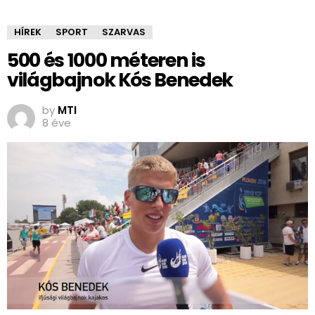
HÍREK
SPORT
SZARVAS
500 és 1000 méteren is
világbajnok Kós Benedek
by
MTI
8 éve