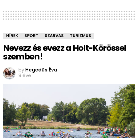
HÍREK
SPORT
SZARVAS
TURIZMUS
Nevezz és evezz a Holt-Körössel
szemben!
by
Hegedűs Éva
8 éve