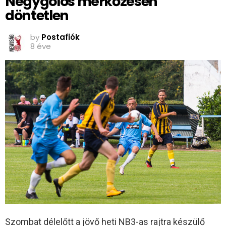
Négygólos mérkőzésen
döntetlen
by
Postafiók
8 éve
Szombat délelőtt a jövő heti NB3-as rajtra készülő