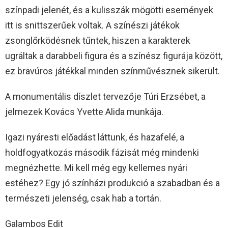
színpadi jelenét, és a kulisszák mögötti események
itt is snittszerűek voltak. A színészi játékok
zsonglőrködésnek tűntek, hiszen a karakterek
ugráltak a darabbeli figura és a színész figurája között,
ez bravúros játékkal minden színművésznek sikerült.
A monumentális díszlet tervezője Túri Erzsébet, a
jelmezek Kovács Yvette Alida munkája.
Igazi nyáresti előadást láttunk, és hazafelé, a
holdfogyatkozás második fázisát még mindenki
megnézhette. Mi kell még egy kellemes nyári
estéhez? Egy jó színházi produkció a szabadban és a
természeti jelenség, csak hab a tortán.
Galambos Edit