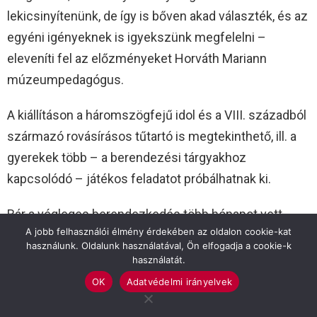
lekicsinyítenünk, de így is bőven akad választék, és az
egyéni igényeknek is igyekszünk megfelelni –
eleveníti fel az előzményeket Horváth Mariann
múzeumpedagógus.
A kiállításon a háromszögfejű idol és a VIII. századból
származó rovásírásos tűtartó is megtekinthető, ill. a
gyerekek több – a berendezési tárgyakhoz
kapcsolódó – játékos feladatot próbálhatnak ki.
Bár a végleges berendezkedés több hónapot vett
A jobb felhasználói élmény érdekében az oldalon cookie-kat
igénybe, az intézmény munkatársai már májustól
használunk. Oldalunk használatával, Ön elfogadja a cookie-k
fogadtak csoportokat. A hely szűkét
használatát.
leleményességgel és az udvar adta lehetőséggel
OK
Adatvédelmi irányelvek
kombinálták, párhuzamos elfoglaltságot kínálva