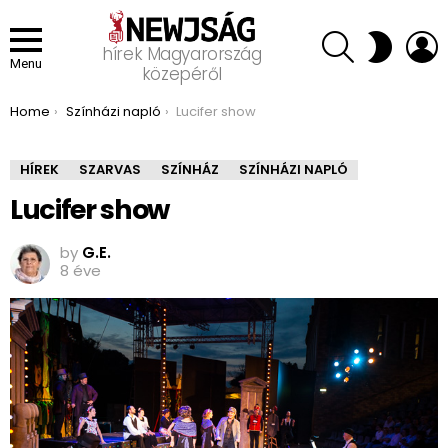
SEARCH
L
SWITCH
hírek Magyarország
SKIN
Menu
közepéről
You are here:
Home
Színházi napló
Lucifer show
HÍREK
SZARVAS
SZÍNHÁZ
SZÍNHÁZI NAPLÓ
Lucifer show
by
G.E.
8 éve