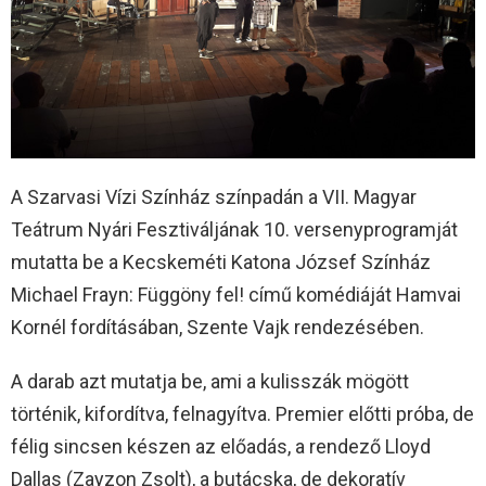
A Szarvasi Vízi Színház színpadán a VII. Magyar
Teátrum Nyári Fesztiváljának 10. versenyprogramját
mutatta be a Kecskeméti Katona József Színház
Michael Frayn: Függöny fel! című komédiáját Hamvai
Kornél fordításában, Szente Vajk rendezésében.
A darab azt mutatja be, ami a kulisszák mögött
történik, kifordítva, felnagyítva. Premier előtti próba, de
félig sincsen készen az előadás, a rendező Lloyd
Dallas (Zayzon Zsolt), a butácska, de dekoratív