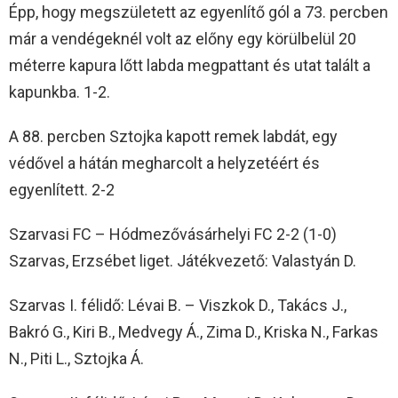
Épp, hogy megszületett az egyenlítő gól a 73. percben
már a vendégeknél volt az előny egy körülbelül 20
méterre kapura lőtt labda megpattant és utat talált a
kapunkba. 1-2.
A 88. percben Sztojka kapott remek labdát, egy
védővel a hátán megharcolt a helyzetéért és
egyenlített. 2-2
Szarvasi FC – Hódmezővásárhelyi FC 2-2 (1-0)
Szarvas, Erzsébet liget. Játékvezető: Valastyán D.
Szarvas I. félidő: Lévai B. – Viszkok D., Takács J.,
Bakró G., Kiri B., Medvegy Á., Zima D., Kriska N., Farkas
N., Piti L., Sztojka Á.