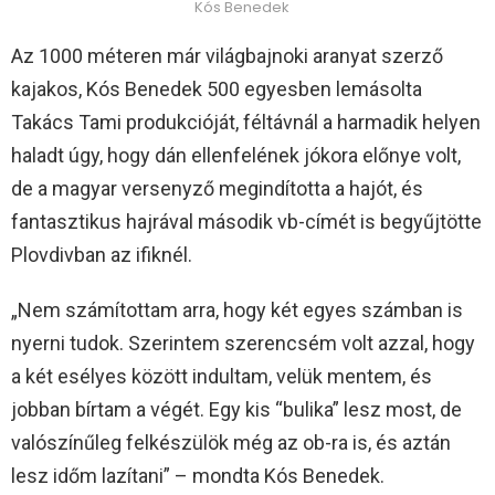
Kós Benedek
Az 1000 méteren már világbajnoki aranyat szerző
kajakos, Kós Benedek 500 egyesben lemásolta
Takács Tami produkcióját, féltávnál a harmadik helyen
haladt úgy, hogy dán ellenfelének jókora előnye volt,
de a magyar versenyző megindította a hajót, és
fantasztikus hajrával második vb-címét is begyűjtötte
Plovdivban az ifiknél.
„Nem számítottam arra, hogy két egyes számban is
nyerni tudok. Szerintem szerencsém volt azzal, hogy
a két esélyes között indultam, velük mentem, és
jobban bírtam a végét. Egy kis “bulika” lesz most, de
valószínűleg felkészülök még az ob-ra is, és aztán
lesz időm lazítani” – mondta Kós Benedek.