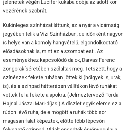
jelenetek végén Lucifer kukába dobja az adott kor
vezérének szobrát.
Különleges színházat láttunk, ez a nyár a vidámság
jegyében telik a Vízi Színházban, de időnként nagyon
is helye van a komoly hangvételű, elgondolkodtató
előadásoknak is, mint ez a szombat esti. Az
eseményekhez kapcsolódó dalok, Darvas Ferenc
zongorakíséretében szólaltak meg. Tetszett, hogy a
színészek fekete ruhában jöttek ki (hölgyek is, urak,
is), és a színpad hátterében vállfákon lévő ruhákat
vettek fel a fekete alapokra. (Jelmeztervező Tordai
Hajnal Jászai Mari-díjas.) A díszlet egyik eleme ez a
rúdon lévő ruha, de e mögött a ruhák több sor
magasan falat képeztek, előtte több lépcsőn
felvezető színpad. Oldalt engedték érvényesülni a