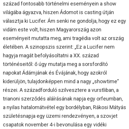
század fontosabb történelmi eseményein a show
világába ágyazva, hiszen Ádomot is casting útján
választja ki Lucifer. Ám senki ne gondolja, hogy ez egy
vidám este volt, hiszen Magyarország azon
eseményeit mutatta meg, ami tragédia volt az ország
életében. A szinopszis szerint: „Ez a Lucifer nem
hagyja magát befolyásoltatni a XX. század
történéseitől: ő úgy mutatja meg a sorsfordító
napokat Ádámjának és Évájának, hogy azokról
kiderüljön, tulajdonképpen mind a nagy „showtime”
részei. A századforduló szilvesztere a vurstliban, a
trianoni szerződés aláírásának napja egy orfeumban,
a nyilas hatalomátvétel egy bordélyban, Rákosi Mátyás
születésnapja egy üzemi rendezvényen, a szovjet
csapatok november 4-i bevonulása egy vidéki