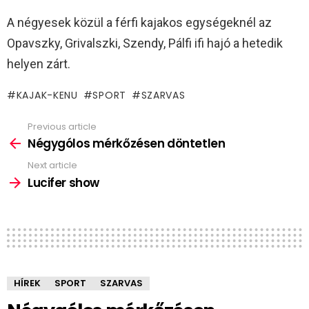
A négyesek közül a férfi kajakos egységeknél az
Opavszky, Grivalszki, Szendy, Pálfi ifi hajó a hetedik
helyen zárt.
KAJAK-KENU
SPORT
SZARVAS
Previous article
See
more
Négygólos mérkőzésen döntetlen
Next article
Lucifer show
HÍREK
SPORT
SZARVAS