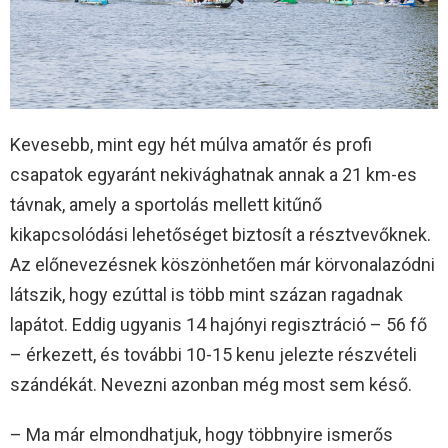
Kevesebb, mint egy hét múlva amatőr és profi
csapatok egyaránt nekivághatnak annak a 21 km-es
távnak, amely a sportolás mellett kitűnő
kikapcsolódási lehetőséget biztosít a résztvevőknek.
Az előnevezésnek köszönhetően már körvonalazódni
látszik, hogy ezúttal is több mint százan ragadnak
lapátot. Eddig ugyanis 14 hajónyi regisztráció – 56 fő
– érkezett, és további 10-15 kenu jelezte részvételi
szándékát. Nevezni azonban még most sem késő.
– Ma már elmondhatjuk, hogy többnyire ismerős