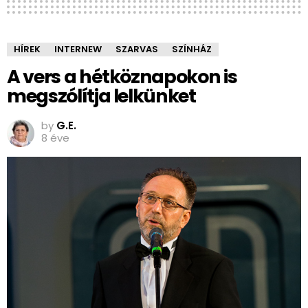
HÍREK
INTERNEW
SZARVAS
SZÍNHÁZ
A vers a hétköznapokon is
megszólítja lelkünket
by
G.E.
8 éve