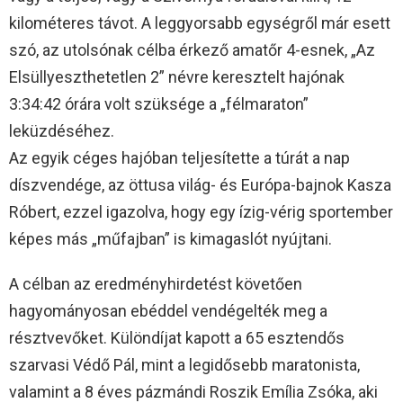
kilométeres távot. A leggyorsabb egységről már esett
szó, az utolsónak célba érkező amatőr 4-esnek, „Az
Elsüllyeszthetetlen 2” névre keresztelt hajónak
3:34:42 órára volt szüksége a „félmaraton”
leküzdéséhez.
Az egyik céges hajóban teljesítette a túrát a nap
díszvendége, az öttusa világ- és Európa-bajnok Kasza
Róbert, ezzel igazolva, hogy egy ízig-vérig sportember
képes más „műfajban” is kimagaslót nyújtani.
A célban az eredményhirdetést követően
hagyományosan ebéddel vendégelték meg a
résztvevőket. Különdíjat kapott a 65 esztendős
szarvasi Védő Pál, mint a legidősebb maratonista,
valamint a 8 éves pázmándi Roszik Emília Zsóka, aki