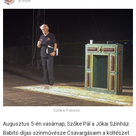
8 éve
Szőke Páldav
Augusztus 5-én vasárnap, Szőke Pál a Jókai Színház
Babits-díjas színművésze Csavargásaim a költészet