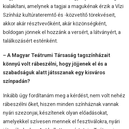
kialakítani, amelynek a tagjai a magukénak érzik a Vízi
Színház kultúrateremtő és -közvetítő törekvéseit,
akkor akár résztvevőként, akár közönségként,
boldogan jönnek el hozzánk a versért, a látványért, a
találkozásért esténként.
– A Magyar Teátrumi Társaság tagszínházait
könnyű volt rábeszélni, hogy jöjjenek el és a
szabadságuk alatt játsszanak egy kisváros
színpadán?
Inkább úgy fordítanám meg a kérdést, nem volt nehéz
rábeszélni őket, hiszen minden színháznak vannak
nyári szezonjai, készítenek olyan előadásokat,
amelyekkel szívesen mennek el fesztiválokra, nyári