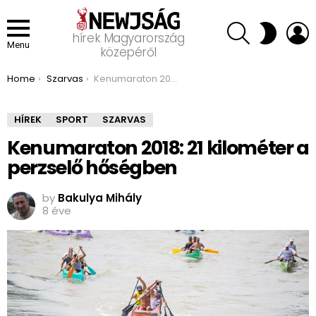
SEARCH
L
SWITCH
hírek Magyarország
SKIN
Menu
közepéről
You are here:
Home
Szarvas
Kenumaraton 2018: 21 kilométer a perzselő hőségben
HÍREK
SPORT
SZARVAS
Kenumaraton 2018: 21 kilométer a
perzselő hőségben
by
Bakulya Mihály
8 éve