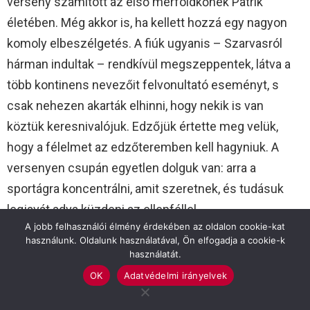
verseny számított az első mérföldkőnek Patrik
életében. Még akkor is, ha kellett hozzá egy nagyon
komoly elbeszélgetés. A fiúk ugyanis – Szarvasról
hárman indultak – rendkívül megszeppentek, látva a
több kontinens nevezőit felvonultató eseményt, s
csak nehezen akarták elhinni, hogy nekik is van
köztük keresnivalójuk. Edzőjük értette meg velük,
hogy a félelmet az edzőteremben kell hagyniuk. A
versenyen csupán egyetlen dolguk van: arra a
sportágra koncentrálni, amit szeretnek, és tudásuk
legjavát adva küzdeni az ellenféllel.
A jobb felhasználói élmény érdekében az oldalon cookie-kat
használunk. Oldalunk használatával, Ön elfogadja a cookie-k
Másnap a tanítványai szárnyakat kaptak. Patrik
használatát.
olyannyira, hogy a sportág favoritjainak tartott orosz
OK
Adatvédelmi irányelvek
és ukrán versenyzőket is maga mögé utasította, és
meg sem állt a dobogóig. Hazaérve új lendülettel és