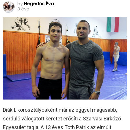
by
Hegedűs Éva
8 éve
Diák I. korosztályosként már az eggyel magasabb,
serdülő válogatott keretet erősíti a Szarvasi Birkózó
Egyesület tagja. A 13 éves Tóth Patrik az elmúlt