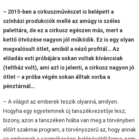
– 2015-ben a cirkuszművészet is belépett a
színházi produkciók mellé az amúgy is széles
palettára, de ez a cirkusz egészen más, mert a
kettő ötvözése nagyon jól működik. Ez is egy olyan
megvalósult ötlet, amiből a néző profitál… Az
előadás esti próbájára sokan voltak kíváncsiak
(teltház volt), ami azt is jelenti, a cirkusz nagyon jó
ötlet – a próba végén sokan álltak sorba a
pénztárnál…
– A világot az emberek teszik olyanná, amilyen.
Hogyha egy egyetemnek új tanszékvezetője lesz,
bizony, azon a tanszéken hiába van meg a törvényben
előírt szakmai program, a törvényszerű az, hogy annak
az embernek a személyisége, belépésétől fogva, nem