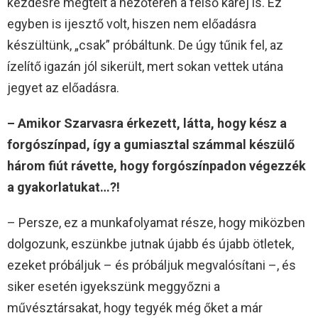
kezdésre megtelt a nézőtéren a felső karéj is. Ez
egyben is ijesztő volt, hiszen nem előadásra
készültünk, „csak” próbáltunk. De úgy tűnik fel, az
ízelítő igazán jól sikerült, mert sokan vettek utána
jegyet az előadásra.
– Amikor Szarvasra érkezett, látta, hogy kész a
forgószínpad, így a gumiasztal számmal készülő
három fiút rávette, hogy forgószínpadon végezzék
a gyakorlatukat…?!
– Persze, ez a munkafolyamat része, hogy miközben
dolgozunk, eszünkbe jutnak újabb és újabb ötletek,
ezeket próbáljuk – és próbáljuk megvalósítani –, és
siker esetén igyekszünk meggyőzni a
művésztársakat, hogy tegyék még őket a már