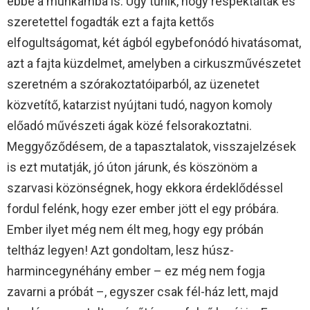
ebbe a munkámba is. Úgy tűnik, hogy respektálták és
szeretettel fogadták ezt a fajta kettős
elfogultságomat, két ágból egybefonódó hivatásomat,
azt a fajta küzdelmet, amelyben a cirkuszművészetet
szeretném a szórakoztatóiparból, az üzenetet
közvetítő, katarzist nyújtani tudó, nagyon komoly
előadó művészeti ágak közé felsorakoztatni.
Meggyőződésem, de a tapasztalatok, visszajelzések
is ezt mutatják, jó úton járunk, és köszönöm a
szarvasi közönségnek, hogy ekkora érdeklődéssel
fordul felénk, hogy ezer ember jött el egy próbára.
Ember ilyet még nem élt meg, hogy egy próbán
teltház legyen! Azt gondoltam, lesz húsz-
harmincegynéhány ember – ez még nem fogja
zavarni a próbát –, egyszer csak fél-ház lett, majd