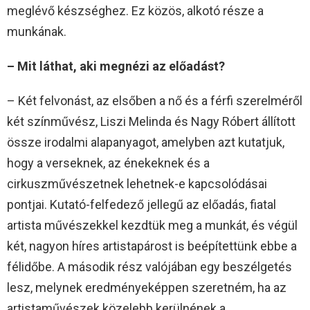
meglévő készséghez. Ez közös, alkotó része a
munkának.
– Mit láthat, aki megnézi az előadást?
– Két felvonást, az elsőben a nő és a férfi szerelméről
két színművész, Liszi Melinda és Nagy Róbert állított
össze irodalmi alapanyagot, amelyben azt kutatjuk,
hogy a verseknek, az énekeknek és a
cirkuszművészetnek lehetnek-e kapcsolódásai
pontjai. Kutató-felfedező jellegű az előadás, fiatal
artista művészekkel kezdtük meg a munkát, és végül
két, nagyon híres artistapárost is beépítettünk ebbe a
félidőbe. A második rész valójában egy beszélgetés
lesz, melynek eredményeképpen szeretném, ha az
artistaművészek közelebb kerülnének a