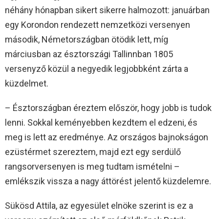
néhány hónapban sikert sikerre halmozott: januárban
egy Korondon rendezett nemzetközi versenyen
második, Németországban ötödik lett, míg
márciusban az észtországi Tallinnban 1805
versenyző közül a negyedik legjobbként zárta a
küzdelmet.
– Észtországban éreztem először, hogy jobb is tudok
lenni. Sokkal keményebben kezdtem el edzeni, és
meg is lett az eredménye. Az országos bajnokságon
ezüstérmet szereztem, majd ezt egy serdülő
rangsorversenyen is meg tudtam ismételni –
emlékszik vissza a nagy áttörést jelentő küzdelemre.
Sükösd Attila, az egyesület elnöke szerint is ez a