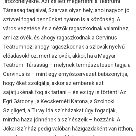
játszóhelyekre. Azt kellett megértetni a Teátrumi
Társaság tagjaival, Szarvas olyan hely, ahol nagyon jó
szívvel fogad bennünket nyáron is a közönség. A
város vezetése és a nézők ragaszkodnak valamihez,
ami az övék, és ahogy ragaszkodnak a Cervinus
Teátrumhoz, ahogy ragaszkodnak a szlovák nyelvű
előadásokhoz, mert az övék, akkor, ha a Magyar
Teátrumi Társaság – melynek természetesen tagja a
Cervinus is – mint egy ernyőszervezet bebizonyítja,
hogy őket szolgálja, akkor az emberek ezt
sajátjukénak fogják tartani – és ez így is történt! Az
Egri Gárdonyi, a Kecskeméti Katona, a Szolnoki
Szigligeti, a Turay Ida színházakat úgy fogadják,
mintha haza jönnének a színészeik – hozzánk. A
Jókai Színház pedig valóban házigazdaként van itthon,