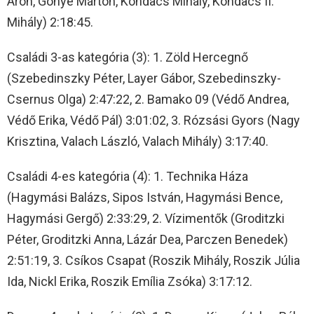
Áron, Gönye Márton, Kondacs Mihály, Kondacs II.
Mihály) 2:18:45.
Családi 3-as kategória (3): 1. Zöld Hercegnő
(Szebedinszky Péter, Layer Gábor, Szebedinszky-
Csernus Olga) 2:47:22, 2. Bamako 09 (Védő Andrea,
Védő Erika, Védő Pál) 3:01:02, 3. Rózsási Gyors (Nagy
Krisztina, Valach László, Valach Mihály) 3:17:40.
Családi 4-es kategória (4): 1. Technika Háza
(Hagymási Balázs, Sipos István, Hagymási Bence,
Hagymási Gergő) 2:33:29, 2. Vízimentők (Groditzki
Péter, Groditzki Anna, Lázár Dea, Parczen Benedek)
2:51:19, 3. Csíkos Csapat (Roszik Mihály, Roszik Júlia
Ida, Nickl Erika, Roszik Emília Zsóka) 3:17:12.