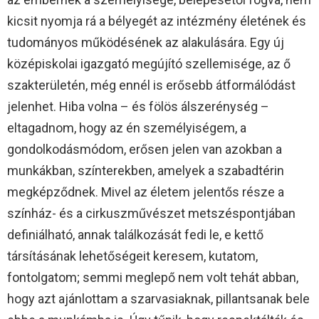
kicsit nyomja rá a bélyegét az intézmény életének és
tudományos működésének az alakulására. Egy új
középiskolai igazgató megújító szellemisége, az ő
szakterületén, még ennél is erősebb átformálódást
jelenhet. Hiba volna – és fölös álszerénység –
eltagadnom, hogy az én személyiségem, a
gondolkodásmódom, erősen jelen van azokban a
munkákban, színterekben, amelyek a szabadtérin
megképződnek. Mivel az életem jelentős része a
színház- és a cirkuszművészet metszéspontjában
definiálható, annak találkozását fedi le, e kettő
társításának lehetőségeit keresem, kutatom,
fontolgatom; semmi meglepő nem volt tehát abban,
hogy azt ajánlottam a szarvasiaknak, pillantsanak bele