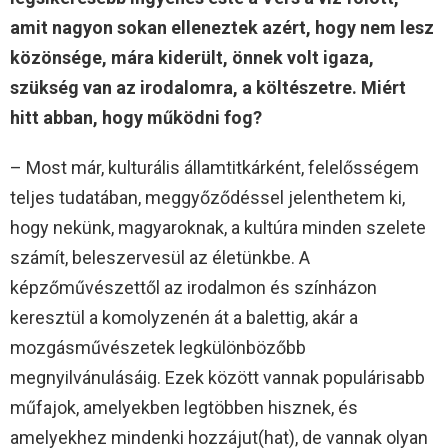
amit nagyon sokan elleneztek azért, hogy nem lesz
közönsége, mára kiderült, önnek volt igaza,
szükség van az irodalomra, a költészetre. Miért
hitt abban, hogy működni fog?
– Most már, kulturális államtitkárként, felelősségem
teljes tudatában, meggyőződéssel jelenthetem ki,
hogy nekünk, magyaroknak, a kultúra minden szelete
számít, beleszervesül az életünkbe. A
képzőművészettől az irodalmon és színházon
keresztül a komolyzenén át a balettig, akár a
mozgásművészetek legkülönbözőbb
megnyilvánulásáig. Ezek között vannak populárisabb
műfajok, amelyekben legtöbben hisznek, és
amelyekhez mindenki hozzájut(hat), de vannak olyan