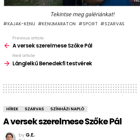
Tekintse meg galériánkat!
KAJAK-KENU
KENUMARATON
SPORT
SZARVAS
Previous article
See
more
A versek szerelmese Szőke Pál
Next article
Lánglelkű Benedekfi testvérek
HÍREK
SZARVAS
SZÍNHÁZI NAPLÓ
A versek szerelmese Szőke Pál
by
G.E.