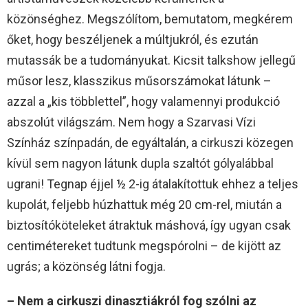
közönséghez. Megszólítom, bemutatom, megkérem
őket, hogy beszéljenek a múltjukról, és ezután
mutassák be a tudományukat. Kicsit talkshow jellegű
műsor lesz, klasszikus műsorszámokat látunk –
azzal a „kis többlettel”, hogy valamennyi produkció
abszolút világszám. Nem hogy a Szarvasi Vízi
Színház színpadán, de egyáltalán, a cirkuszi közegen
kívül sem nagyon látunk dupla szaltót gólyalábbal
ugrani! Tegnap éjjel ½ 2-ig átalakítottuk ehhez a teljes
kupolát, feljebb húzhattuk még 20 cm-rel, miután a
biztosítóköteleket átraktuk máshová, így ugyan csak
centimétereket tudtunk megspórolni – de kijött az
ugrás; a közönség látni fogja.
– Nem a cirkuszi dinasztiákról fog szólni az