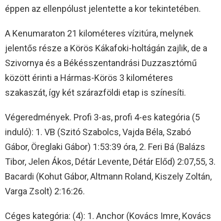
éppen az ellenpólust jelentette a kor tekintetében.
A Kenumaraton 21 kilométeres vízitúra, melynek
jelentős része a Körös Kákafoki-holtágán zajlik, de a
Szivornya és a Békésszentandrási Duzzasztómű
között érinti a Hármas-Körös 3 kilométeres
szakaszát, így két szárazföldi etap is színesíti.
Végeredmények. Profi 3-as, profi 4-es kategória (5
induló): 1. VB (Szitó Szabolcs, Vajda Béla, Szabó
Gábor, Öreglaki Gábor) 1:53:39 óra, 2. Feri Bá (Balázs
Tibor, Jelen Ákos, Détár Levente, Détár Előd) 2:07,55, 3.
Bacardi (Kohut Gábor, Altmann Roland, Kiszely Zoltán,
Varga Zsolt) 2:16:26.
Céges kategória: (4): 1. Anchor (Kovács Imre, Kovács