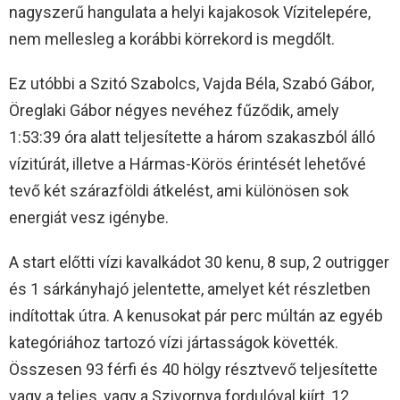
nagyszerű hangulata a helyi kajakosok Vízitelepére,
nem mellesleg a korábbi körrekord is megdőlt.
Ez utóbbi a Szitó Szabolcs, Vajda Béla, Szabó Gábor,
Öreglaki Gábor négyes nevéhez fűződik, amely
1:53:39 óra alatt teljesítette a három szakaszból álló
vízitúrát, illetve a Hármas-Körös érintését lehetővé
tevő két szárazföldi átkelést, ami különösen sok
energiát vesz igénybe.
A start előtti vízi kavalkádot 30 kenu, 8 sup, 2 outrigger
és 1 sárkányhajó jelentette, amelyet két részletben
indítottak útra. A kenusokat pár perc múltán az egyéb
kategóriához tartozó vízi jártasságok követték.
Összesen 93 férfi és 40 hölgy résztvevő teljesítette
vagy a teljes, vagy a Szivornya fordulóval kiírt, 12