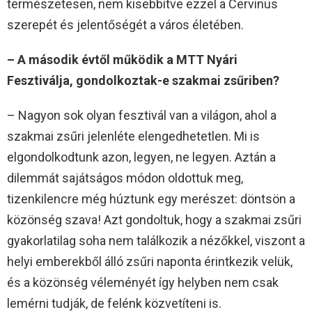
természetesen, nem kisebbítve ezzel a Cervinus
szerepét és jelentőségét a város életében.
– A második évtől működik a MTT Nyári
Fesztiválja, gondolkoztak-e szakmai zsűriben?
– Nagyon sok olyan fesztivál van a világon, ahol a
szakmai zsűri jelenléte elengedhetetlen. Mi is
elgondolkodtunk azon, legyen, ne legyen. Aztán a
dilemmát sajátságos módon oldottuk meg,
tizenkilencre még húztunk egy merészet: döntsön a
közönség szava! Azt gondoltuk, hogy a szakmai zsűri
gyakorlatilag soha nem találkozik a nézőkkel, viszont a
helyi emberekből álló zsűri naponta érintkezik velük,
és a közönség véleményét így helyben nem csak
lemérni tudják, de felénk közvetíteni is.