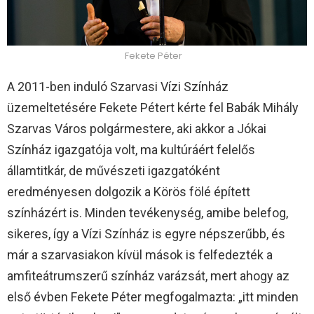
Fekete Péter
A 2011-ben induló Szarvasi Vízi Színház
üzemeltetésére Fekete Pétert kérte fel Babák Mihály
Szarvas Város polgármestere, aki akkor a Jókai
Színház igazgatója volt, ma kultúráért felelős
államtitkár, de művészeti igazgatóként
eredményesen dolgozik a Körös fölé épített
színházért is. Minden tevékenység, amibe belefog,
sikeres, így a Vízi Színház is egyre népszerűbb, és
már a szarvasiakon kívül mások is felfedezték a
amfiteátrumszerű színház varázsát, mert ahogy az
első évben Fekete Péter megfogalmazta: „itt minden