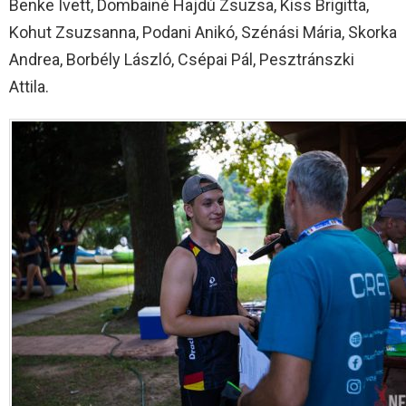
Benke Ivett, Dombainé Hajdú Zsuzsa, Kiss Brigitta,
Kohut Zsuzsanna, Podani Anikó, Szénási Mária, Skorka
Andrea, Borbély László, Csépai Pál, Pesztránszki
Attila.