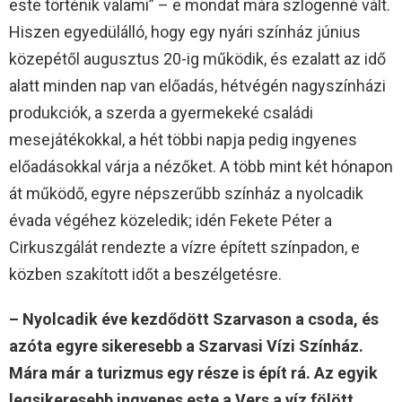
este történik valami” – e mondat mára szlogenné vált.
Hiszen egyedülálló, hogy egy nyári színház június
közepétől augusztus 20-ig működik, és ezalatt az idő
alatt minden nap van előadás, hétvégén nagyszínházi
produkciók, a szerda a gyermekeké családi
mesejátékokkal, a hét többi napja pedig ingyenes
előadásokkal várja a nézőket. A több mint két hónapon
át működő, egyre népszerűbb színház a nyolcadik
évada végéhez közeledik; idén Fekete Péter a
Cirkuszgálát rendezte a vízre épített színpadon, e
közben szakított időt a beszélgetésre.
– Nyolcadik éve kezdődött Szarvason a csoda, és
azóta egyre sikeresebb a Szarvasi Vízi Színház.
Mára már a turizmus egy része is épít rá. Az egyik
legsikeresebb ingyenes este a Vers a víz fölött,