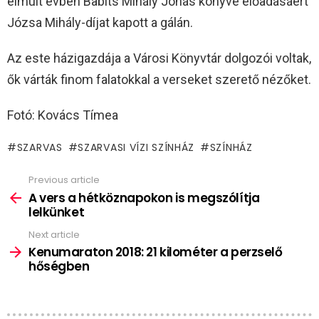
elmúlt évben Babits Mihály Jónás könyve előadásáért
Józsa Mihály-díjat kapott a gálán.
Az este házigazdája a Városi Könyvtár dolgozói voltak,
ők várták finom falatokkal a verseket szerető nézőket.
Fotó: Kovács Tímea
SZARVAS
SZARVASI VÍZI SZÍNHÁZ
SZÍNHÁZ
Previous article
See
more
A vers a hétköznapokon is megszólítja
lelkünket
Next article
Kenumaraton 2018: 21 kilométer a perzselő
hőségben