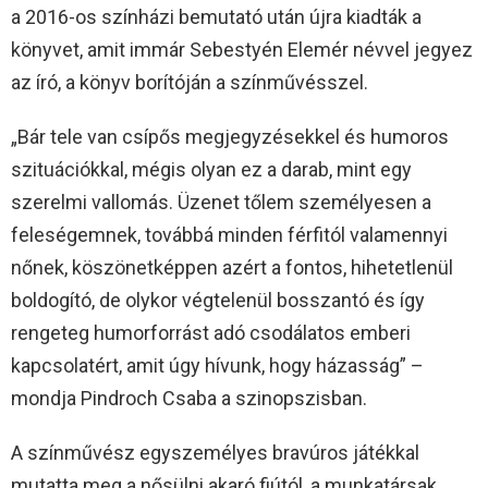
a 2016-os színházi bemutató után újra kiadták a
könyvet, amit immár Sebestyén Elemér névvel jegyez
az író, a könyv borítóján a színművésszel.
„Bár tele van csípős megjegyzésekkel és humoros
szituációkkal, mégis olyan ez a darab, mint egy
szerelmi vallomás. Üzenet tőlem személyesen a
feleségemnek, továbbá minden férfitól valamennyi
nőnek, köszönetképpen azért a fontos, hihetetlenül
boldogító, de olykor végtelenül bosszantó és így
rengeteg humorforrást adó csodálatos emberi
kapcsolatért, amit úgy hívunk, hogy házasság” –
mondja Pindroch Csaba a szinopszisban.
A színművész egyszemélyes bravúros játékkal
mutatta meg a nősülni akaró fiútól, a munkatársak