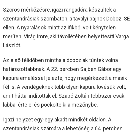
Szoros mérkőzésre, igazi rangadóra készültek a
szentandrásiak szombaton, a tavalyi bajnok Dobozi SE
ellen. A nyaralások miatt az ifikből volt kénytelen
meríteni Virág Imre, aki távollétében helyettesíti Varga
Lászlót.
Az első félidőben mintha a doboziak tűntek volna
határozottabbnak. A 22. percben Sajben Gábor egy
kapura emeléssel jelezte, hogy megérkezett a másik
fél is. A vendégeknek több olyan kapura lövésük volt,
amit háttal indítottak el. Szabó Zoltán többször csak
lábbal érte el és pöckölte ki a mezőnybe.
Igazi helyzet egy-egy akadt mindkét oldalon. A
szentandrásiak számára a lehetőség a 64. percben