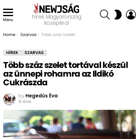
SEARCH
L
SWITCH
hírek Magyarország
SKIN
Menu
közepéről
You are here:
Home
Szarvas
Több száz szelet tortával készül az ünnepi rohamra az Ildikó Cukrászda
HÍREK
SZARVAS
Több száz szelet tortával készül
az ünnepi rohamra az Ildikó
Cukrászda
by
Hegedűs Éva
8 éve