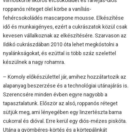
vilmoskörte likőrös étcsokoládét és fahéjas-diós
roppanós réteget ölel körbe a vaníliás-
fehércsokoládés mascarpone mousse. Elkészítése
idő és munkaigényes, ezért a cukrászatok közül csak
kevesen vállalkoznak az elkészítésére. Szarvason az
Ildikó cukrászdában 2010 óta lehet megkóstolni a
nyalánkságokat, és ezúttal is több száz szelettel
készülnek a nagy rohamra.
– Komoly előkészülettel jár, amihez hozzátartozik az
alapanyag beszerzése és a technológiai utánajárás is.
Szerencsére minden évben egyre nagyobb a
tapasztalatunk. Először az alsó, roppanós réteget
sütjük meg, ami lényegében egy linzertészta barna
cukorral és dióval. Erre kerül egy diós-mézes piskóta.
Utána a gyömbéres-körtés és a körtepálinkát