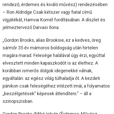
rendező, érdemes és kiváló művész) rendezésében
– Ron Aldridge Csak kétszer vagy fiatal című
vígjátékát, Hamvai Kornél fordításában. A díszlet és
jelmeztervező Darvasi Ilona.
„Gordon Brooks, alias Brooksie, ez a kedves, öreg
sármőr 35 év mámoros boldogság után hirtelen
magára marad. Felesége halálával úgy érzi, egyúttal
elvesztett minden kapaszkodót is az élethez. A
korábban ismerős dolgok idegenekké válnak,
egyáltalán: az egész világ túlhaladja őt. A kezdeti
pánikon csak feleségéhez intézett imái, a folyamatos
„beszélgetések” képesek átlendíteni.” – áll a
szinopszisban.
Gordon Brooks (Mikó István (Érdemes, Művész,