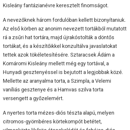
Kisleány fantázianévre keresztelt finomságot.
A nevezőknek három fordulóban kellett bizonyítaniuk.
Az első körben az anonim nevezett tortákból mutatott
rá a zsűri hat tortára, majd újrakóstolták a döntős
tortákat, és a készítőikkel konzultálva javaslatokat
tettek azok tökéletesítésére. Sztaracsek Ádám a
Komáromi Kisleány mellett még egy tortával, a
Hunyadi gesztenyéssel is bejutott a legjobbak közé.
Mellette az aranyalma torta, a Szimpla, a Velemi
vaníliás gesztenye és a Hamvas szilva torta
versengett a győzelemért.
A nyertes torta mézes-diós tészta alapú, melyen
citromos-gyömbéres körtekompót betétet,