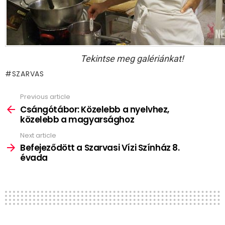
Tekintse meg galériánkat!
SZARVAS
Previous article
See
more
Csángótábor: Közelebb a nyelvhez,
közelebb a magyarsághoz
Next article
Befejeződött a Szarvasi Vízi Színház 8.
évada