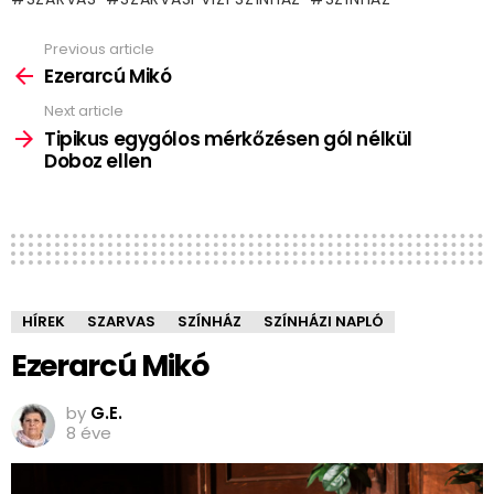
Previous article
See
more
Ezerarcú Mikó
Next article
Tipikus egygólos mérkőzésen gól nélkül
Doboz ellen
HÍREK
SZARVAS
SZÍNHÁZ
SZÍNHÁZI NAPLÓ
Ezerarcú Mikó
by
G.E.
8 éve