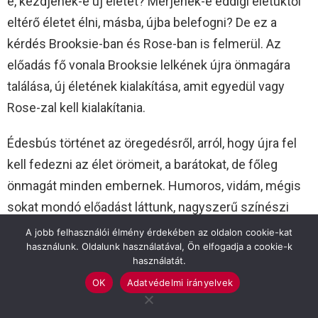
e, kezdjenek-e új életet? Merjenek-e eddigi életüktől
eltérő életet élni, másba, újba belefogni? De ez a
kérdés Brooksie-ban és Rose-ban is felmerül. Az
előadás fő vonala Brooksie lelkének újra önmagára
találása, új életének kialakítása, amit egyedül vagy
Rose-zal kell kialakítania.
Édesbús történet az öregedésről, arról, hogy újra fel
kell fedezni az élet örömeit, a barátokat, de főleg
önmagát minden embernek. Humoros, vidám, mégis
sokat mondó előadást láttunk, nagyszerű színészi
játékkal. Mikó István lubickolt szerepében, a
A jobb felhasználói élmény érdekében az oldalon cookie-kat
használunk. Oldalunk használatával, Ön elfogadja a cookie-k
bőrdzsekis, vagány motoros, a szabadságát
használatát.
kihasználó férfi, a senkivel nem törődő pasi, akit nem
OK
Adatvédelmi irányelvek
zavar, hogy lánya és veje miatta veszekszik,
ugyanakkor a meghalt feleségével beszélgető társ,