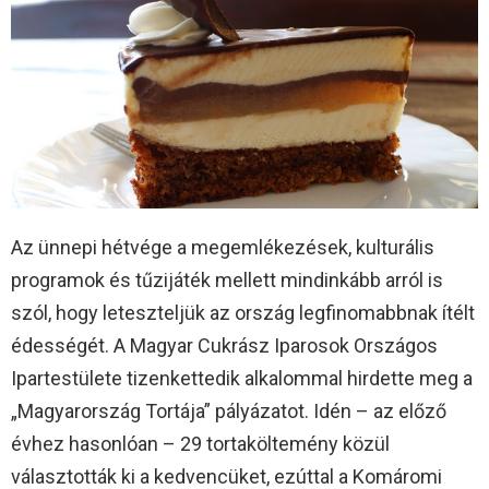
Az ünnepi hétvége a megemlékezések, kulturális
programok és tűzijáték mellett mindinkább arról is
szól, hogy leteszteljük az ország legfinomabbnak ítélt
édességét. A Magyar Cukrász Iparosok Országos
Ipartestülete tizenkettedik alkalommal hirdette meg a
„Magyarország Tortája” pályázatot. Idén – az előző
évhez hasonlóan – 29 tortaköltemény közül
választották ki a kedvencüket, ezúttal a Komáromi