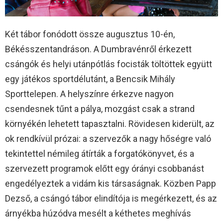
Két tábor fonódott össze augusztus 10-én,
Békésszentandráson. A Dumbravénről érkezett
csángók és helyi utánpótlás focisták töltöttek együtt
egy játékos sportdélutánt, a Bencsik Mihály
Sporttelepen. A helyszínre érkezve nagyon
csendesnek tűnt a pálya, mozgást csak a strand
környékén lehetett tapasztalni. Rövidesen kiderült, az
ok rendkívül prózai: a szervezők a nagy hőségre való
tekintettel némileg átírták a forgatókönyvet, és a
szervezett programok előtt egy órányi csobbanást
engedélyeztek a vidám kis társaságnak. Közben Papp
Dezső, a csángó tábor elindítója is megérkezett, és az
árnyékba húzódva mesélt a kéthetes meghívás