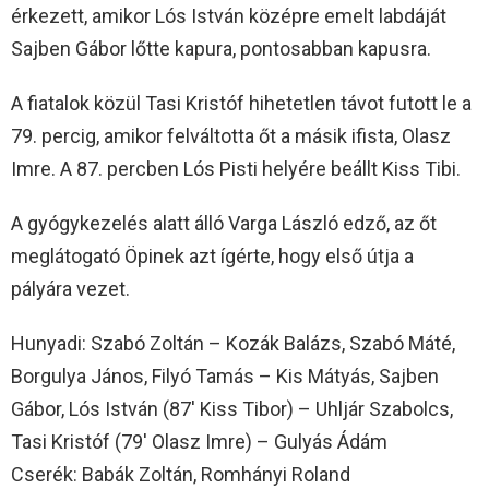
érkezett, amikor Lós István középre emelt labdáját
Sajben Gábor lőtte kapura, pontosabban kapusra.
A fiatalok közül Tasi Kristóf hihetetlen távot futott le a
79. percig, amikor felváltotta őt a másik ifista, Olasz
Imre. A 87. percben Lós Pisti helyére beállt Kiss Tibi.
A gyógykezelés alatt álló Varga László edző, az őt
meglátogató Öpinek azt ígérte, hogy első útja a
pályára vezet.
Hunyadi: Szabó Zoltán – Kozák Balázs, Szabó Máté,
Borgulya János, Filyó Tamás – Kis Mátyás, Sajben
Gábor, Lós István (87′ Kiss Tibor) – Uhljár Szabolcs,
Tasi Kristóf (79′ Olasz Imre) – Gulyás Ádám
Cserék: Babák Zoltán, Romhányi Roland