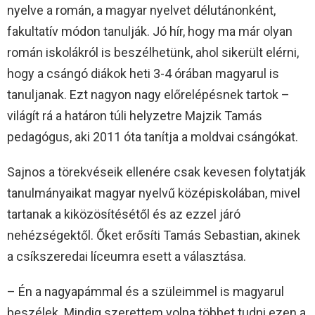
nyelve a román, a magyar nyelvet délutánonként,
fakultatív módon tanulják. Jó hír, hogy ma már olyan
román iskolákról is beszélhetünk, ahol sikerült elérni,
hogy a csángó diákok heti 3-4 órában magyarul is
tanuljanak. Ezt nagyon nagy előrelépésnek tartok –
világít rá a határon túli helyzetre Majzik Tamás
pedagógus, aki 2011 óta tanítja a moldvai csángókat.
Sajnos a törekvéseik ellenére csak kevesen folytatják
tanulmányaikat magyar nyelvű középiskolában, mivel
tartanak a kiközösítésétől és az ezzel járó
nehézségektől. Őket erősíti Tamás Sebastian, akinek
a csíkszeredai líceumra esett a választása.
– Én a nagyapámmal és a szüleimmel is magyarul
beszélek. Mindig szerettem volna többet tudni ezen a