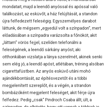
mondatait, majd a leendő anyóssal és apóssal való
találkozást, az esküvőt, a ház felújítását, a standon
újra felfedezett feleségig. Egyszemélyes darabot
láttunk, de mégsem „egyedül volt a színpadon”, mert
előadásában a színpadra varázsolta a főnököt, akit
„láttam” vörös fejjel, szelíden telefonálni a
feleségének, a leendő sárkány anyóst, aki
otthonkában vizslatja a lánya szerelmét, akinek senki
sem elég jó, a leendő apóst, atlétában, tréning alsóban
cigarettafüstben. Az anyós esküvő utáni mohó
ajándékbontását, az építésvezetőt és a többi
megjelenített szereplőt, és a végén, a strandon
bombázóként megjelent feleséget, akit férje újra
felfedez. Pedig „csak” Pindroch Csaba állt, ült, a
színpadon, de elhitette, hogy ott vannak a többiek is.