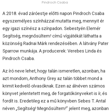
Pindroch Csaba
A 2018. évad záróestje előtti napon Pindroch Csaba
egyszemélyes színházzal mutatta meg, mennyit ér
egy igazi színész a színpadon. Sebestyén Elemér
Segítség, megnősültem! című vígjátékát láthatta a
közönség Radnai Márk rendezésében. A látvány Pater
Sparrow munkája. A producerek: Verebes Linda és
Pindroch Csaba.
Az író neve lehet, hogy talán ismeretlen, azonban, ha
azt mondom, Anthony Grey az talán többet mond a
krimit kedvelő olvasóknak. Ezen az álnéven számos
könyvet jelentetett meg, de forgatókönyveket is ír, és
fordít is. Eredetileg ez a mű könyvben Sebes T. Antal
néven „Segítség! Megnősültem!” jelent meg, azonban