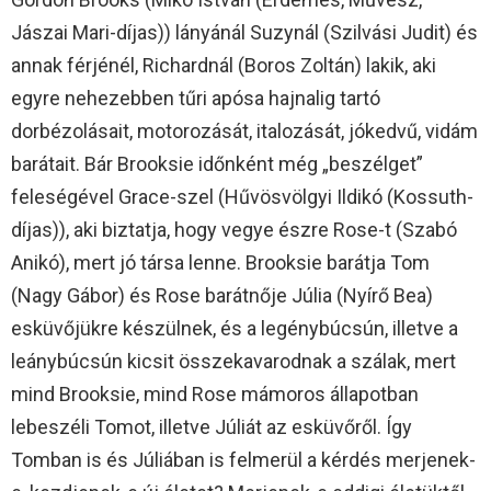
Jászai Mari-díjas)) lányánál Suzynál (Szilvási Judit) és
annak férjénél, Richardnál (Boros Zoltán) lakik, aki
egyre nehezebben tűri apósa hajnalig tartó
dorbézolásait, motorozását, italozását, jókedvű, vidám
barátait. Bár Brooksie időnként még „beszélget”
feleségével Grace-szel (Hűvösvölgyi Ildikó (Kossuth-
díjas)), aki biztatja, hogy vegye észre Rose-t (Szabó
Anikó), mert jó társa lenne. Brooksie barátja Tom
(Nagy Gábor) és Rose barátnője Júlia (Nyírő Bea)
esküvőjükre készülnek, és a legénybúcsún, illetve a
leánybúcsún kicsit összekavarodnak a szálak, mert
mind Brooksie, mind Rose mámoros állapotban
lebeszéli Tomot, illetve Júliát az esküvőről. Így
Tomban is és Júliában is felmerül a kérdés merjenek-