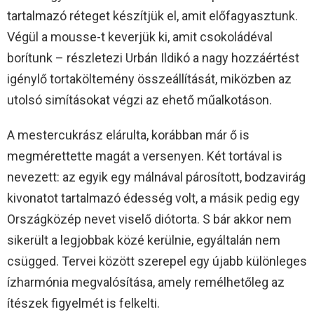
tartalmazó réteget készítjük el, amit előfagyasztunk.
Végül a mousse-t keverjük ki, amit csokoládéval
borítunk – részletezi Urbán Ildikó a nagy hozzáértést
igénylő tortaköltemény összeállítását, miközben az
utolsó simításokat végzi az ehető műalkotáson.
A mestercukrász elárulta, korábban már ő is
megmérettette magát a versenyen. Két tortával is
nevezett: az egyik egy málnával párosított, bodzavirág
kivonatot tartalmazó édesség volt, a másik pedig egy
Országközép nevet viselő diótorta. S bár akkor nem
sikerült a legjobbak közé kerülnie, egyáltalán nem
csügged. Tervei között szerepel egy újabb különleges
ízharmónia megvalósítása, amely remélhetőleg az
ítészek figyelmét is felkelti.