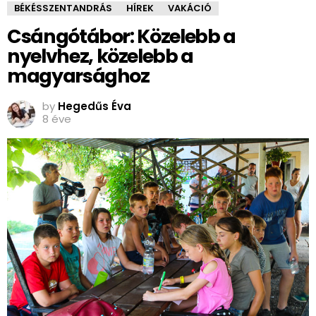
BÉKÉSSZENTANDRÁS
HÍREK
VAKÁCIÓ
Csángótábor: Közelebb a
nyelvhez, közelebb a
magyarsághoz
by
Hegedűs Éva
8 éve