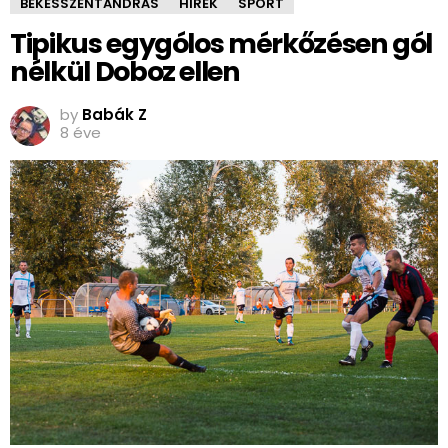
BÉKÉSSZENTANDRÁS
HÍREK
SPORT
Tipikus egygólos mérkőzésen gól
nélkül Doboz ellen
by
Babák Z
8 éve