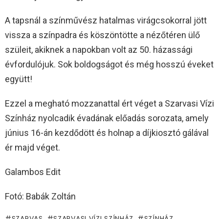
A tapsnál a színművész hatalmas virágcsokorral jött
vissza a színpadra és köszöntötte a nézőtéren ülő
szüleit, akiknek a napokban volt az 50. házassági
évfordulójuk. Sok boldogságot és még hosszú éveket
együtt!
Ezzel a megható mozzanattal ért véget a Szarvasi Vízi
Színház nyolcadik évadának előadás sorozata, amely
június 16-án kezdődött és holnap a díjkiosztó gálával
ér majd véget.
Galambos Edit
Fotó: Babák Zoltán
SZARVAS
SZARVASI VÍZI SZÍNHÁZ
SZÍNHÁZ