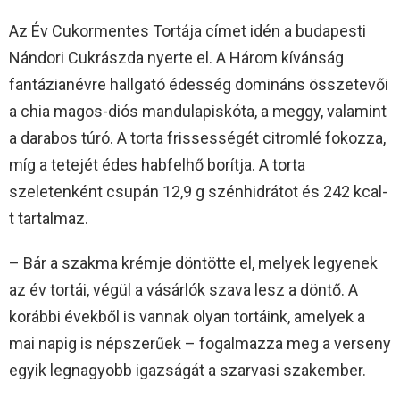
Az Év Cukormentes Tortája címet idén a budapesti
Nándori Cukrászda nyerte el. A Három kívánság
fantázianévre hallgató édesség domináns összetevői
a chia magos-diós mandulapiskóta, a meggy, valamint
a darabos túró. A torta frissességét citromlé fokozza,
míg a tetejét édes habfelhő borítja. A torta
szeletenként csupán 12,9 g szénhidrátot és 242 kcal-
t tartalmaz.
– Bár a szakma krémje döntötte el, melyek legyenek
az év tortái, végül a vásárlók szava lesz a döntő. A
korábbi évekből is vannak olyan tortáink, amelyek a
mai napig is népszerűek – fogalmazza meg a verseny
egyik legnagyobb igazságát a szarvasi szakember.