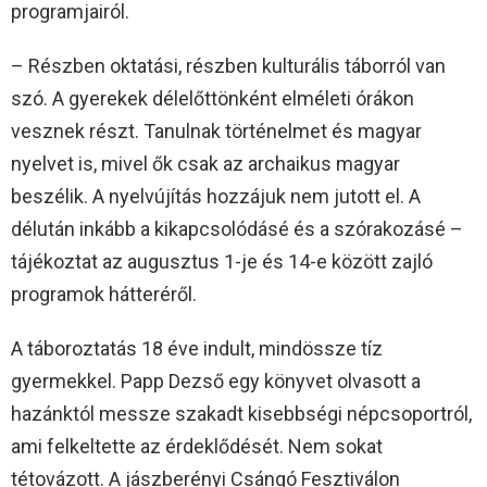
programjairól.
– Részben oktatási, részben kulturális táborról van
szó. A gyerekek délelőttönként elméleti órákon
vesznek részt. Tanulnak történelmet és magyar
nyelvet is, mivel ők csak az archaikus magyar
beszélik. A nyelvújítás hozzájuk nem jutott el. A
délután inkább a kikapcsolódásé és a szórakozásé –
tájékoztat az augusztus 1-je és 14-e között zajló
programok hátteréről.
A táboroztatás 18 éve indult, mindössze tíz
gyermekkel. Papp Dezső egy könyvet olvasott a
hazánktól messze szakadt kisebbségi népcsoportról,
ami felkeltette az érdeklődését. Nem sokat
tétovázott. A jászberényi Csángó Fesztiválon