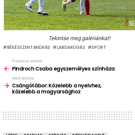
Tekintse meg galériánkat!
BÉKÉSSZENTANDRÁS
LABDARÚGÁS
SPORT
Previous article
See
more
Pindroch Csaba egyszemélyes színháza
Next article
Csángótábor: Közelebb a nyelvhez,
közelebb a magyarsághoz