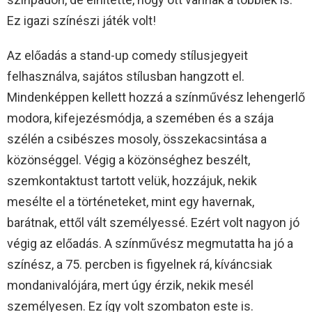
Ez igazi színészi játék volt!
Az előadás a stand-up comedy stílusjegyeit
felhasználva, sajátos stílusban hangzott el.
Mindenképpen kellett hozzá a színművész lehengerlő
modora, kifejezésmódja, a szemében és a szája
szélén a csibészes mosoly, összekacsintása a
közönséggel. Végig a közönséghez beszélt,
szemkontaktust tartott velük, hozzájuk, nekik
mesélte el a történeteket, mint egy havernak,
barátnak, ettől vált személyessé. Ezért volt nagyon jó
végig az előadás. A színművész megmutatta ha jó a
színész, a 75. percben is figyelnek rá, kíváncsiak
mondanivalójára, mert úgy érzik, nekik mesél
személyesen. Ez így volt szombaton este is.