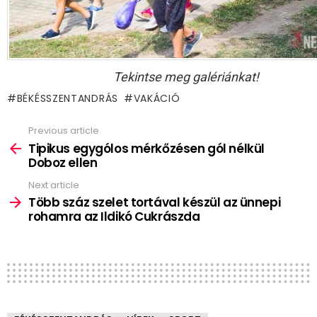
Tekintse meg galériánkat!
BÉKÉSSZENTANDRÁS
VAKÁCIÓ
Previous article
See
more
Tipikus egygólos mérkőzésen gól nélkül
Doboz ellen
Next article
Több száz szelet tortával készül az ünnepi
rohamra az Ildikó Cukrászda