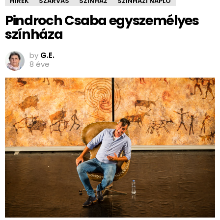
HÍREK
SZARVAS
SZÍNHÁZ
SZÍNHÁZI NAPLÓ
Pindroch Csaba egyszemélyes
színháza
by
G.E.
8 éve