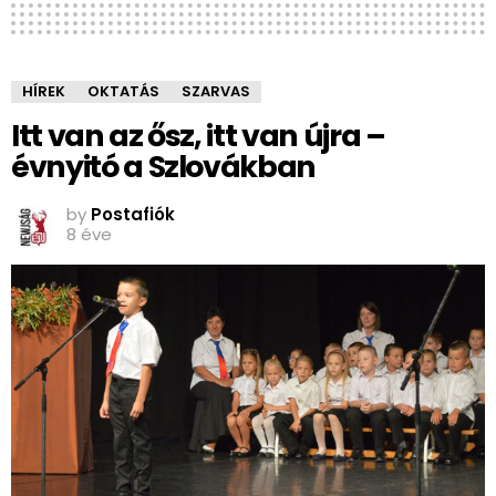
HÍREK
OKTATÁS
SZARVAS
Itt van az ősz, itt van újra –
évnyitó a Szlovákban
by
Postafiók
8 éve