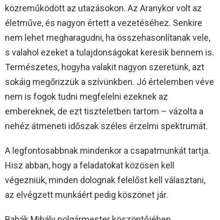
közreműködött az utazásokon. Az Aranykor volt az
életműve, és nagyon értett a vezetéséhez. Senkire
nem lehet megharagudni, ha összehasonlítanak vele,
s valahol ezeket a tulajdonságokat keresik bennem is.
Természetes, hogyha valakit nagyon szeretünk, azt
sokáig megőrizzük a szívünkben. Jó értelemben véve
nem is fogok tudni megfelelni ezeknek az
embereknek, de ezt tiszteletben tartom – vázolta a
nehéz átmeneti időszak széles érzelmi spektrumát.
A legfontosabbnak mindenkor a csapatmunkát tartja.
Hisz abban, hogy a feladatokat közösen kell
végezniük, minden dolognak felelőst kell választani,
az elvégzett munkáért pedig köszönet jár.
Babák Mihály polgármester köszöntőjében