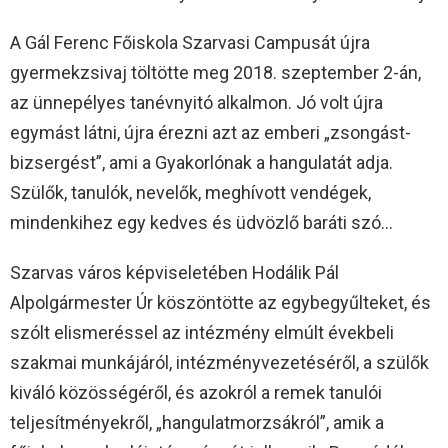
A Gál Ferenc Főiskola Szarvasi Campusát újra
gyermekzsivaj töltötte meg 2018. szeptember 2-án,
az ünnepélyes tanévnyitó alkalmon. Jó volt újra
egymást látni, újra érezni azt az emberi „zsongást-
bizsergést”, ami a Gyakorlónak a hangulatát adja.
Szülők, tanulók, nevelők, meghívott vendégek,
mindenkihez egy kedves és üdvözlő baráti szó…
Szarvas város képviseletében Hodálik Pál
Alpolgármester Úr köszöntötte az egybegyűlteket, és
szólt elismeréssel az intézmény elmúlt évekbeli
szakmai munkájáról, intézményvezetéséről, a szülők
kiváló közösségéről, és azokról a remek tanulói
teljesítményekről, „hangulatmorzsákról”, amik a