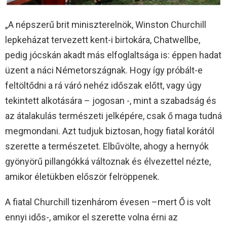
„A népszerű brit miniszterelnök, Winston Churchill
lepkeházat tervezett kent-i birtokára, Chatwellbe,
pedig jócskán akadt más elfoglaltsága is: éppen hadat
üzent a náci Németországnak. Hogy így próbált-e
feltöltődni a rá váró nehéz időszak előtt, vagy úgy
tekintett alkotására – jogosan -, mint a szabadság és
az átalakulás természeti jelképére, csak ő maga tudná
megmondani. Azt tudjuk biztosan, hogy fiatal korától
szerette a természetet. Elbűvölte, ahogy a hernyók
gyönyörű pillangókká változnak és élvezettel nézte,
amikor életükben először felröppenek.
A fiatal Churchill tizenhárom évesen –mert Ő is volt
ennyi idős-, amikor el szerette volna érni az