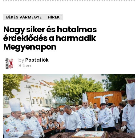
BÉKÉS VÁRMEGYE
HÍREK
Nagy siker és hatalmas
érdeklődés a harmadik
Megyenapon
by
Postafiók
8 éve