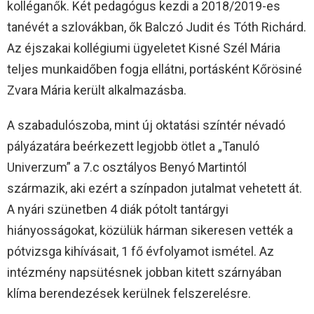
kolléganők. Két pedagógus kezdi a 2018/2019-es
tanévét a szlovákban, ők Balczó Judit és Tóth Richárd.
Az éjszakai kollégiumi ügyeletet Kisné Szél Mária
teljes munkaidőben fogja ellátni, portásként Kőrösiné
Zvara Mária került alkalmazásba.
A szabadulószoba, mint új oktatási színtér névadó
pályázatára beérkezett legjobb ötlet a „Tanuló
Univerzum” a 7.c osztályos Benyó Martintól
származik, aki ezért a színpadon jutalmat vehetett át.
A nyári szünetben 4 diák pótolt tantárgyi
hiányosságokat, közülük hárman sikeresen vették a
pótvizsga kihívásait, 1 fő évfolyamot ismétel. Az
intézmény napsütésnek jobban kitett szárnyában
klíma berendezések kerülnek felszerelésre.