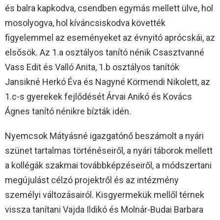
és balra kapkodva, csendben egymás mellett ülve, hol
mosolyogva, hol kíváncsiskodva követték
figyelemmel az eseményeket az évnyitó aprócskái, az
elsősök. Az 1.a osztályos tanító nénik Csasztvanné
Vass Edit és Valló Anita, 1.b osztályos tanítók
Jansikné Herkó Éva és Nagyné Körmendi Nikolett, az
1.c-s gyerekek fejlődését Árvai Anikó és Kovács
Ágnes tanító nénikre bízták idén.
Nyemcsok Mátyásné igazgatónő beszámolt a nyári
szünet tartalmas történéseiről, a nyári táborok mellett
a kollégák szakmai továbbképzéseiről, a módszertani
megújulást célzó projektről és az intézmény
személyi változásairól. Kisgyermekük mellől térnek
vissza tanítani Vajda Ildikó és Molnár-Budai Barbara