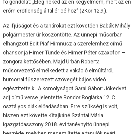
fő gondolat: „Elég neked az én kegyelmem, mert az én
erőm erőtlenség által ér célhoz” (2Kor 12,9,).
Az ifjúságot és a tanárokat ezt követően Babák Mihály
polgármester úr köszöntötte. Az ünnepi műsorban
elhangzott Edit Piaf Himnusz a szerelemhez című
chansonja Himer Tünde és Himer Péter szaxofon –
zongora kettősében. Majd Urbán Roberta
műsorvezető elmélkedett a vakáció elmúltáról,
humorral fűszerezett szövegét bájos videó
egészítette ki. A komolyságot Garai Gábor: Jókedvet
adj című verse jelentette Bondor Boglárka 12. C
osztályos diák előadásában. Erre szükség is volt,
hiszen ezt követte Kitajkáné Szántai Mária
igazgatóasszony 2018. évi tanévnyitó ünnepi
beszéde, melyben megemlítette a tanulók nyári