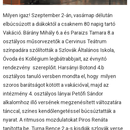
Milyen igaz! Szeptember 2-án, vasárnap délután
elbúcsúzott a diákoktól a csaknem 80 napig tartó
Vakáció. Bárány Mihály 6.a és Paraizs Tamara 8.a
osztályos műsorvezetők a Cervinus Teátrum
színpadára szólították a Szlovák Általános Iskola,
Óvoda és Kollégium legbátrabbjait, az évnyitó
rendezvény szereplőit. Harsányi Botond 4.b
osztályos tanuló versben mondta el, hogy milyen
szoros barátságot kötött a vakációval, majd az
intézmény 4. osztályos lányai Petőfi Sándor
alkalomhoz illő versének megzenésített változatára
tánccal, színes kendőlengetéssel búcsúztatták a
nyarat. A ritmusos mozdulatokat Piros Renáta
tanította be. Turna Bence 2.a-s kisdiák szlovák verse