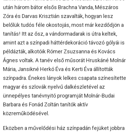
után három bátor elsős Brachna Vanda, Mészáros
Zóra és Darvas Krisztián szavalták, hogyan lesz
belőlük tudós féle okostojás, most már kezdődjön a
tanítás! Itt az ősz, a vándormadarak is útra keltek,
amint azt a színpadi háttérdekoráció távozó gólyái is
példázták, alkotóik Rómer Zsuzsanna és Kovács
Ágnes voltak. A tanév első műsorát Hruskáné Molnár
Mária, Jansikné Herkó Éva és Kerti Éva állították
színpadra. Énekes lányok lelkes csapata színesítette
magyar és szlovák nyelvű dalkészletével az
ünnepélyes tanévnyitó programját Molnár-Budai
Barbara és Fonád Zoltán tanítók aktív
közreműködésével.
Eközben a művelődési ház színpadán fejüket jobbra