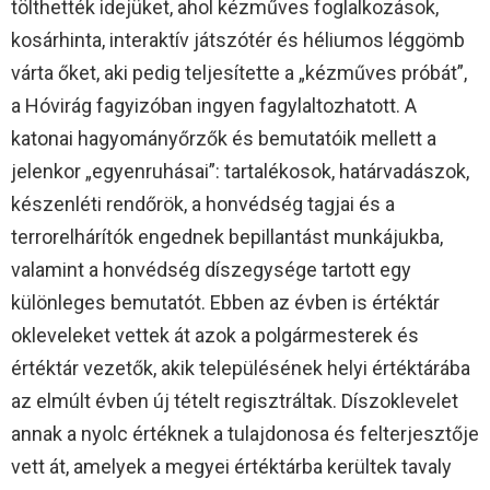
tölthették idejüket, ahol kézműves foglalkozások,
kosárhinta, interaktív játszótér és héliumos léggömb
várta őket, aki pedig teljesítette a „kézműves próbát”,
a Hóvirág fagyizóban ingyen fagylaltozhatott. A
katonai hagyományőrzők és bemutatóik mellett a
jelenkor „egyenruhásai”: tartalékosok, határvadászok,
készenléti rendőrök, a honvédség tagjai és a
terrorelhárítók engednek bepillantást munkájukba,
valamint a honvédség díszegysége tartott egy
különleges bemutatót. Ebben az évben is értéktár
okleveleket vettek át azok a polgármesterek és
értéktár vezetők, akik településének helyi értéktárába
az elmúlt évben új tételt regisztráltak. Díszoklevelet
annak a nyolc értéknek a tulajdonosa és felterjesztője
vett át, amelyek a megyei értéktárba kerültek tavaly