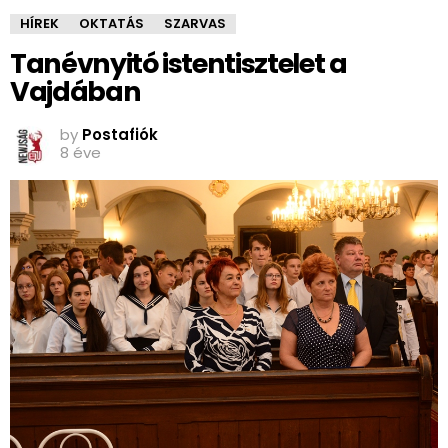
HÍREK
OKTATÁS
SZARVAS
Tanévnyitó istentisztelet a
Vajdában
by
Postafiók
8 éve