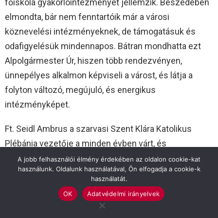
főiskola gyakorlóintézményét jellemzik. Beszédében
elmondta, bár nem fenntartóik már a városi
köznevelési intézményeknek, de támogatásuk és
odafigyelésük mindennapos. Bátran mondhatta ezt
Alpolgármester Úr, hiszen több rendezvényen,
ünnepélyes alkalmon képviseli a várost, és látja a
folyton változó, megújuló, és energikus
intézményképet.
Ft. Seidl Ambrus a szarvasi Szent Klára Katolikus
Plébánia vezetője a minden évben várt, és
megszokott lelki üzenettel gazdagította az ünnepi
A jobb felhasználói élmény érdekében az oldalon cookie-kat
használunk. Oldalunk használatával, Ön elfogadja a cookie-k
alkalmat. Az idei évben is Szuhaj György művész úr
használatát.
grafikájával illusztrálta példázatát, azt, hogy a
OK
Adatvédelmi irányelvek
Gyakorlóintézmény számtalan utat kínál föl, de a
választás, hogy merre is kanyarodunk, az