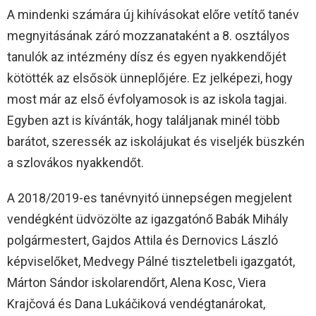
A mindenki számára új kihívásokat előre vetítő tanév
megnyitásának záró mozzanataként a 8. osztályos
tanulók az intézmény dísz és egyen nyakkendőjét
kötötték az elsősök ünneplőjére. Ez jelképezi, hogy
most már az első évfolyamosok is az iskola tagjai.
Egyben azt is kívánták, hogy találjanak minél több
barátot, szeressék az iskolájukat és viseljék büszkén
a szlovákos nyakkendőt.
A 2018/2019-es tanévnyitó ünnepségen megjelent
vendégként üdvözölte az igazgatónő Babák Mihály
polgármestert, Gajdos Attila és Dernovics László
képviselőket, Medvegy Pálné tiszteletbeli igazgatót,
Márton Sándor iskolarendőrt, Alena Kosc, Viera
Krajčová és Dana Lukáčiková vendégtanárokat,