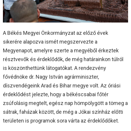
A Békés Megyei Önkormányzat az előző évek
sikerére alapozva ismét megszervezte a
Megyenapot, amelyre szerte a megyéből érkeztek
résztvevők és érdeklődők, de még határainkon túlról
is köszönthettünk látogatókat. A rendezvény
fővédnöke dr. Nagy István agrárminiszter,
díszvendégeink Arad és Bihar megye volt. Az óriási
érdeklődést jelezte, hogy a békéscsabai főtér
zsúfolásig megtelt, egész nap hömpölygött a tömeg a
sátrak, faházak között, de még a Jókai színház előtti
területen is programok sora várta az érdeklődőket.