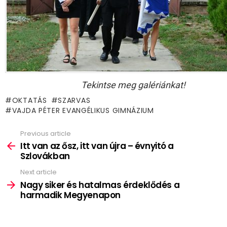
Tekintse meg galériánkat!
OKTATÁS
SZARVAS
VAJDA PÉTER EVANGÉLIKUS GIMNÁZIUM
Previous article
See
more
Itt van az ősz, itt van újra – évnyitó a
Szlovákban
Next article
Nagy siker és hatalmas érdeklődés a
harmadik Megyenapon