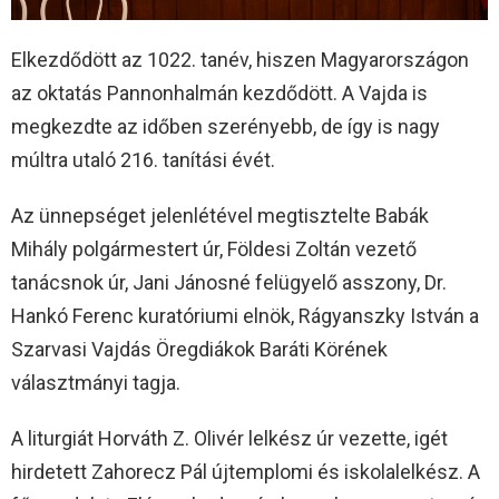
Elkezdődött az 1022. tanév, hiszen Magyarországon
az oktatás Pannonhalmán kezdődött. A Vajda is
megkezdte az időben szerényebb, de így is nagy
múltra utaló 216. tanítási évét.
Az ünnepséget jelenlétével megtisztelte Babák
Mihály polgármestert úr, Földesi Zoltán vezető
tanácsnok úr, Jani Jánosné felügyelő asszony, Dr.
Hankó Ferenc kuratóriumi elnök, Rágyanszky István a
Szarvasi Vajdás Öregdiákok Baráti Körének
választmányi tagja.
A liturgiát Horváth Z. Olivér lelkész úr vezette, igét
hirdetett Zahorecz Pál újtemplomi és iskolalelkész. A