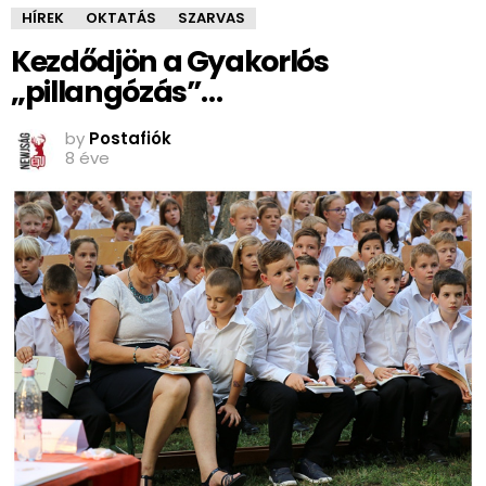
HÍREK
OKTATÁS
SZARVAS
Kezdődjön a Gyakorlós
„pillangózás”…
by
Postafiók
8 éve