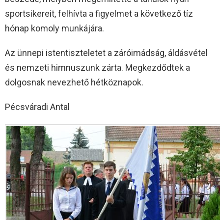
sportsikereit, felhívta a figyelmet a következő tíz
hónap komoly munkájára.
Az ünnepi istentiszteletet a záróimádság, áldásvétel
és nemzeti himnuszunk zárta. Megkezdődtek a
dolgosnak nevezhető hétköznapok.
Pécsváradi Antal