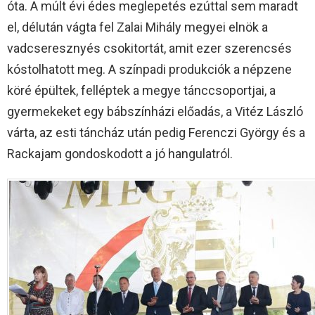
óta. A múlt évi édes meglepetés ezúttal sem maradt
el, délután vágta fel Zalai Mihály megyei elnök a
vadcseresznyés csokitortát, amit ezer szerencsés
kóstolhatott meg. A színpadi produkciók a népzene
köré épültek, felléptek a megye tánccsoportjai, a
gyermekeket egy bábszínházi előadás, a Vitéz László
várta, az esti táncház után pedig Ferenczi György és a
Rackajam gondoskodott a jó hangulatról.