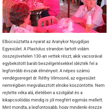
Elbúcsúztatta a nyarat az Aranykor Nyugdíjas
Egyesület. A Plastolus strandon tartott vidám
összejövetelen 130-an vettek részt, akik vacsorával
egybekötött baráti beszélgetésekkel idézték fel a
legforróbb évszak élményeit. A népes számú
vendégsereget dr. Réthy Vilmosné, az egyesület
nemrégiben megválasztott elnöke köszöntötte. Nem
rejtette véka alá, életében a szolgálat és a
kikapcsolódás mindig is jól megfért egymás mellett.
Mint mondta, a legfontosabb, hogy mindenki érezze