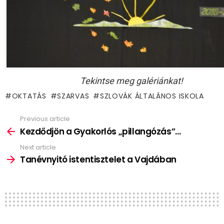
Tekintse meg galériánkat!
OKTATÁS
SZARVAS
SZLOVÁK ÁLTALÁNOS ISKOLA
Previous article
See
more
Kezdődjön a Gyakorlós „pillangózás”…
Next article
Tanévnyitó istentisztelet a Vajdában