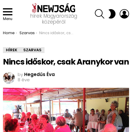
SEARCH
L
SWITCH
hírek Magyarország
SKIN
Menu
közepéről
You are here:
Home
Szarvas
Nincs időskor, csak Aranykor van
HÍREK
SZARVAS
Nincs időskor, csak Aranykor van
by
Hegedűs Éva
8 éve