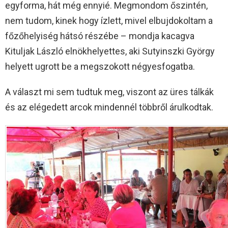
egyforma, hát még ennyié. Megmondom őszintén,
nem tudom, kinek hogy ízlett, mivel elbujdokoltam a
főzőhelyiség hátsó részébe – mondja kacagva
Kituljak László elnökhelyettes, aki Sutyinszki György
helyett ugrott be a megszokott négyesfogatba.
A választ mi sem tudtuk meg, viszont az üres tálkák
és az elégedett arcok mindennél többről árulkodtak.