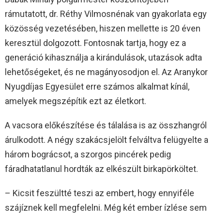
rámutatott, dr. Réthy Vilmosnénak van gyakorlata egy
közösség vezetésében, hiszen mellette is 20 éven
keresztül dolgozott. Fontosnak tartja, hogy ez a
generáció kihasználja a kirándulások, utazások adta
lehetőségeket, és ne magányosodjon el. Az Aranykor
Nyugdíjas Egyesület erre számos alkalmat kínál,
amelyek megszépítik ezt az életkort.
A vacsora előkészítése és tálalása is az összhangról
árulkodott. A négy szakácsjelölt felváltva felügyelte a
három bográcsot, a szorgos pincérek pedig
fáradhatatlanul hordták az elkészült birkapörköltet.
– Kicsit feszültté teszi az embert, hogy ennyiféle
szájíznek kell megfelelni. Még két ember ízlése sem