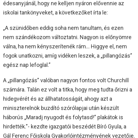
édesanyjánál, hogy ne kelljen nyáron elővennie az
iskolai tankönyveket, a következőket írta le:
„A szünidőben eddig soha nem tanultam, és ezen
nem szándékozom változtatni. Nagyon is előnyömre
válna, ha nem kényszerítenék rám… Higgye el, nem
fogok unatkozni, amíg vidéken leszek, a „pillangózás”
egész nap lefoglal.”
A „pillangózás” valóban nagyon fontos volt Churchill
számára. Talán ez volt a titka, hogy meg tudta őrizni a
hidegvérét és az állhatatosságát, ahogy azt a
miniszterelnök buzdító szórólapjai után készült
háborús „Maradj nyugodt és folytasd!” plakátok is
hirdették.”- kezdte igazgatói beszédét Bíró Gyula, a
Gál Ferenc Főiskola Gyakorlóintézményének vezetője.