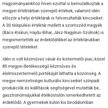
Hagyományainkhoz híven ezúttal is bemutatkoztak a
megyei értéktárban szereplő értékek, valamint idén
először a helyi értéktárak is felvonultatták kincseiket.
A 30 települési értéktár mellett a szomszéd megyék
(Bács-Kiskun, Hajdu-Bihar, Jász-Nagykun-Szolnok) is
megismertették az érdeklődőkkel az értéktárukban
szereplő tételeket.
Idén is volt kézműves vásár és kistermelői piac, közel
80 megyei illetékességű kézműves és
élelmiszertermelő portékáját láthatta a közönség. A
megye nemzetiségei kulturális kincseiket színpadi
produkciók és kiállítások segítségével mutatták be,
gasztronómiájukkal ételkóstolón ismerkedhetett az
érdeklődő. A gyermekek külön kis birodalomban