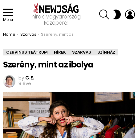
SEARCH
L
SWITCH
hírek Magyarország
SKIN
Menu
közepéről
You are here:
Home
Szarvas
Szerény, mint az ibolya
CERVINUS TEÁTRUM
HÍREK
SZARVAS
SZÍNHÁZ
Szerény, mint az ibolya
by
G.E.
8 éve