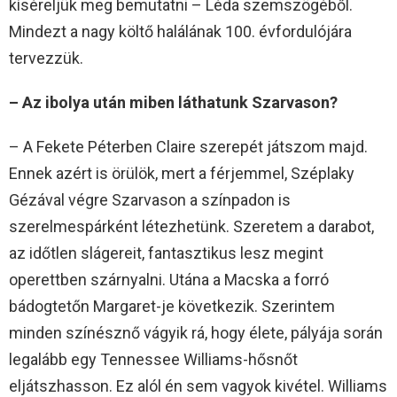
kíséreljük meg bemutatni – Léda szemszögéből.
Mindezt a nagy költő halálának 100. évfordulójára
tervezzük.
– Az ibolya után miben láthatunk Szarvason?
– A Fekete Péterben Claire szerepét játszom majd.
Ennek azért is örülök, mert a férjemmel, Széplaky
Gézával végre Szarvason a színpadon is
szerelmespárként létezhetünk. Szeretem a darabot,
az időtlen slágereit, fantasztikus lesz megint
operettben szárnyalni. Utána a Macska a forró
bádogtetőn Margaret-je következik. Szerintem
minden színésznő vágyik rá, hogy élete, pályája során
legalább egy Tennessee Williams-hősnőt
eljátszhasson. Ez alól én sem vagyok kivétel. Williams