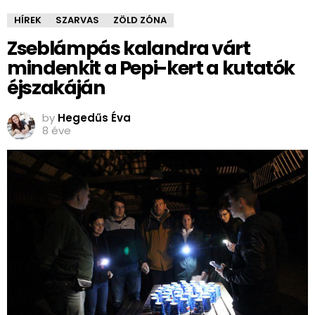
HÍREK
SZARVAS
ZÖLD ZÓNA
Zseblámpás kalandra várt
mindenkit a Pepi-kert a kutatók
éjszakáján
by
Hegedűs Éva
8 éve