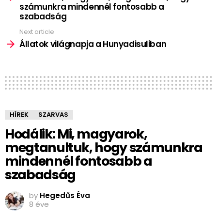
számunkra mindennél fontosabb a
szabadság
Next article
Állatok világnapja a Hunyadisuliban
HÍREK
SZARVAS
Hodálik: Mi, magyarok,
megtanultuk, hogy számunkra
mindennél fontosabb a
szabadság
by
Hegedűs Éva
8 éve