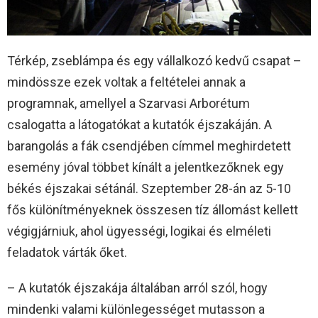
Térkép, zseblámpa és egy vállalkozó kedvű csapat –
mindössze ezek voltak a feltételei annak a
programnak, amellyel a Szarvasi Arborétum
csalogatta a látogatókat a kutatók éjszakáján. A
barangolás a fák csendjében címmel meghirdetett
esemény jóval többet kínált a jelentkezőknek egy
békés éjszakai sétánál. Szeptember 28-án az 5-10
fős különítményeknek összesen tíz állomást kellett
végigjárniuk, ahol ügyességi, logikai és elméleti
feladatok várták őket.
– A kutatók éjszakája általában arról szól, hogy
mindenki valami különlegességet mutasson a