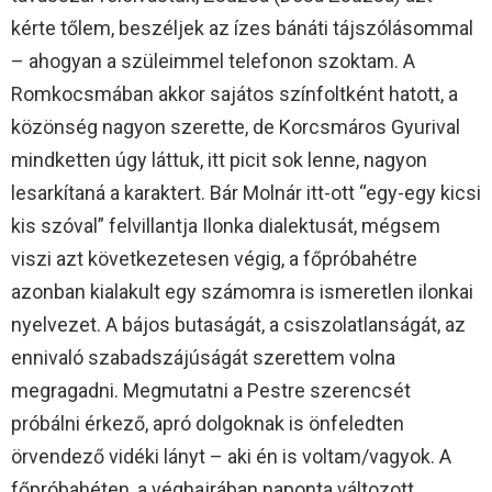
kérte tőlem, beszéljek az ízes bánáti tájszólásommal
– ahogyan a szüleimmel telefonon szoktam. A
Romkocsmában akkor sajátos színfoltként hatott, a
közönség nagyon szerette, de Korcsmáros Gyurival
mindketten úgy láttuk, itt picit sok lenne, nagyon
lesarkítaná a karaktert. Bár Molnár itt-ott “egy-egy kicsi
kis szóval” felvillantja Ilonka dialektusát, mégsem
viszi azt következetesen végig, a főpróbahétre
azonban kialakult egy számomra is ismeretlen ilonkai
nyelvezet. A bájos butaságát, a csiszolatlanságát, az
ennivaló szabadszájúságát szerettem volna
megragadni. Megmutatni a Pestre szerencsét
próbálni érkező, apró dolgoknak is önfeledten
örvendező vidéki lányt – aki én is voltam/vagyok. A
főpróbahéten, a véghajrában naponta változott,