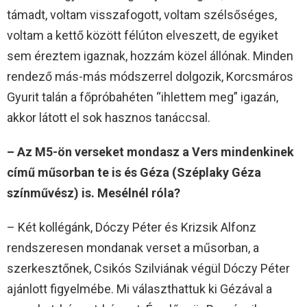
támadt, voltam visszafogott, voltam szélsőséges,
voltam a kettő között félúton elveszett, de egyiket
sem éreztem igaznak, hozzám közel állónak. Minden
rendező más-más módszerrel dolgozik, Korcsmáros
Gyurit talán a főpróbahéten “ihlettem meg” igazán,
akkor látott el sok hasznos tanáccsal.
– Az M5-ön verseket mondasz a Vers mindenkinek
című műsorban te is és Géza (Széplaky Géza
színművész) is. Mesélnél róla?
– Két kollégánk, Dóczy Péter és Krizsik Alfonz
rendszeresen mondanak verset a műsorban, a
szerkesztőnek, Csikós Szilviának végül Dóczy Péter
ajánlott figyelmébe. Mi választhattuk ki Gézával a