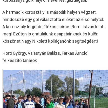
korosztálya gólkirályi címével lett gazdagabb.
A harmadik korosztály is második helyen végzett,
mindössze egy gól választotta el őket az első helytől.
A korosztály legjobb játékosa címet Rumi István kapta
meg! Ezúton is gratulálunk csapatainknak és külön
köszönet Nagy Nikolett kolléganőnk segítségéért!
Horti György, Valastyán Balázs, Farkas Arnold
felkészítő tanárok