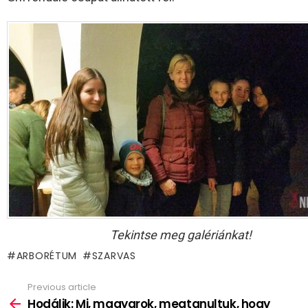
Tekintse meg galériánkat!
ARBORÉTUM
SZARVAS
Previous article
See
more
Hodálik: Mi, magyarok, megtanultuk, hogy