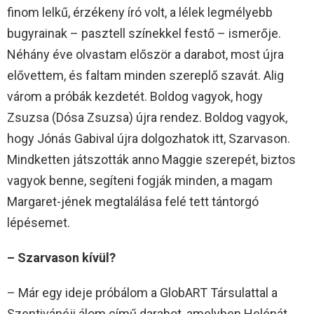
finom lelkű, érzékeny író volt, a lélek legmélyebb
bugyrainak – pasztell színekkel festő – ismerője.
Néhány éve olvastam először a darabot, most újra
elővettem, és faltam minden szereplő szavát. Alig
várom a próbák kezdetét. Boldog vagyok, hogy
Zsuzsa (Dósa Zsuzsa) újra rendez. Boldog vagyok,
hogy Jónás Gabival újra dolgozhatok itt, Szarvason.
Mindketten játszották anno Maggie szerepét, biztos
vagyok benne, segíteni fogják minden, a magam
Margaret-jének megtalálása felé tett tántorgó
lépésemet.
– Szarvason kívül?
– Már egy ideje próbálom a GlobART Társulattal a
Szentivánéji álom című darabot, amelyben Helénát