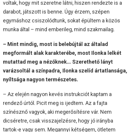
voltak, hogy mit szeretne látni, hiszen rendezte is a
darabot, játszott is benne. Úgy érzem, szépen
egymáshoz csiszolódtunk, sokat épültem a közös
munka által – mind emberileg, mind szakmailag.
– Mint mindig, most is belebújtál az általad
megformált alak karakterébe, most Ilonka lelkét
mutattad meg a nézőknek… Szerethető lányt
varázsoltál a színpadra, Ilonka szelíd ártatlansága,
nyíltsága nagyon természetes.
– Az elején nagyon kevés instrukciót kaptam a
rendező úrtól. Picit meg is ijedtem. Az a fajta
színésznő vagyok, aki megerősítésre vár. Nem
dicséretre, csak visszajelzésre, hogy jó irányba
tartok-e vagy sem. Megannyi kétségem, ötletem