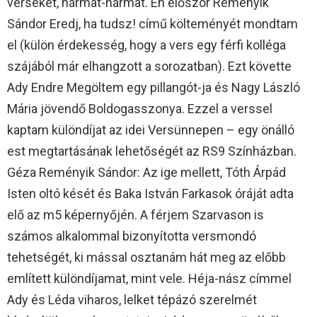
verseket, hármat-hármat. Én először Reményik
Sándor Eredj, ha tudsz! című költeményét mondtam
el (külön érdekesség, hogy a vers egy férfi kolléga
szájából már elhangzott a sorozatban). Ezt követte
Ady Endre Megöltem egy pillangót-ja és Nagy László
Mária jövendő Boldogasszonya. Ezzel a verssel
kaptam különdíjat az idei Versünnepen – egy önálló
est megtartásának lehetőségét az RS9 Színházban.
Géza Reményik Sándor: Az ige mellett, Tóth Árpád
Isten oltó kését és Baka István Farkasok óráját adta
elő az m5 képernyőjén. A férjem Szarvason is
számos alkalommal bizonyította versmondó
tehetségét, ki mással osztanám hát meg az előbb
említett különdíjamat, mint vele. Héja-nász címmel
Ady és Léda viharos, lelket tépázó szerelmét