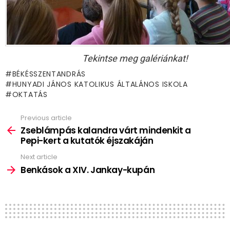
Tekintse meg galériánkat!
BÉKÉSSZENTANDRÁS
HUNYADI JÁNOS KATOLIKUS ÁLTALÁNOS ISKOLA
OKTATÁS
Previous article
See
more
Zseblámpás kalandra várt mindenkit a
Pepi-kert a kutatók éjszakáján
Next article
Benkások a XIV. Jankay-kupán