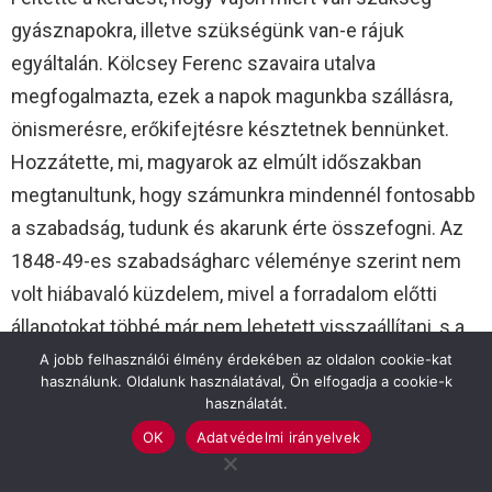
gyásznapokra, illetve szükségünk van-e rájuk
egyáltalán. Kölcsey Ferenc szavaira utalva
megfogalmazta, ezek a napok magunkba szállásra,
önismerésre, erőkifejtésre késztetnek bennünket.
Hozzátette, mi, magyarok az elmúlt időszakban
megtanultunk, hogy számunkra mindennél fontosabb
a szabadság, tudunk és akarunk érte összefogni. Az
1848-49-es szabadságharc véleménye szerint nem
volt hiábavaló küzdelem, mivel a forradalom előtti
állapotokat többé már nem lehetett visszaállítani, s a
bukás ellenére a nemzetben tovább erősödött a
A jobb felhasználói élmény érdekében az oldalon cookie-kat
használunk. Oldalunk használatával, Ön elfogadja a cookie-k
függetlenség eszméje.
használatát.
OK
Adatvédelmi irányelvek
Valastyán Balázs történész a pedagógus
szemüvegén keresztül mutatta be az eseményeket.