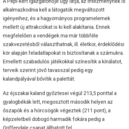
A Pepi-kert igazgatónője úgy látja, az intézménynek is
alkalmazkodnia kell a látogatók megváltozott
igényeihez, és a hagyományos programelemek
mellett új attrakciókat is ki kell alakítania. Ennek
megfelelően a vendégek ma már többféle
szakvezetésből választhatnak, ill. életkor, érdeklődési
kör alapján feladatlapokat is biztosítanak a számukra.
Emellett szabadulós játékokkal színesítik a kínálatot,
terveik szerint jövő tavasszal pedig egy
kalandpályával bővítik a palettát.
Az éjszakai kaland győztesei végül 213,5 ponttal a
gyalogbékák lett, megosztott második helyen az
őszapók és a hörcsögök végeztek (211 pont), a
képzeletbeli dobogó harmadik fokára pedig a
Griffendale csapat állhatott fel.