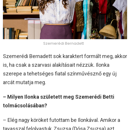
Szemerédi Bernadett
Szemerédi Bernadett sok karaktert formált meg, akkor
is, ha csak a szarvasi alakításait nézzük. Ilonka
szerepe a tehetséges fiatal színművésznő egy új
arcát mutatja meg.
– Milyen Ilonka született meg Szemerédi Betti
tolmácsolásában?
– Elég nagy köröket futottam be Ilonkával. Amikor a
tavasszal felolvastuk, Zsuzsa (Dósa Zsuzsa) azt