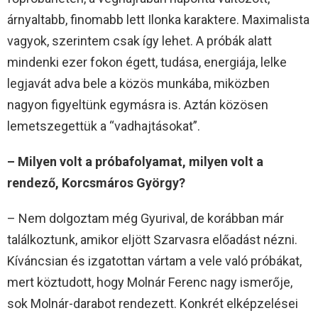
árnyaltabb, finomabb lett Ilonka karaktere. Maximalista
vagyok, szerintem csak így lehet. A próbák alatt
mindenki ezer fokon égett, tudása, energiája, lelke
legjavát adva bele a közös munkába, miközben
nagyon figyeltünk egymásra is. Aztán közösen
lemetszegettük a “vadhajtásokat”.
– Milyen volt a próbafolyamat, milyen volt a
rendező, Korcsmáros György?
– Nem dolgoztam még Gyurival, de korábban már
találkoztunk, amikor eljött Szarvasra előadást nézni.
Kíváncsian és izgatottan vártam a vele való próbákat,
mert köztudott, hogy Molnár Ferenc nagy ismerője,
sok Molnár-darabot rendezett. Konkrét elképzelései