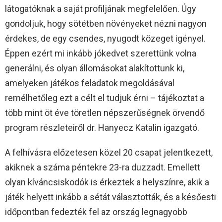
látogatóknak a saját profiljának megfelelően. Úgy
gondoljuk, hogy sötétben növényeket nézni nagyon
érdekes, de egy csendes, nyugodt közeget igényel.
Éppen ezért mi inkább jókedvet szerettünk volna
generálni, és olyan állomásokat alakítottunk ki,
amelyeken játékos feladatok megoldásával
remélhetőleg ezt a célt el tudjuk érni – tájékoztat a
több mint öt éve töretlen népszerűségnek örvendő
program részleteiről dr. Hanyecz Katalin igazgató.
A felhívásra előzetesen közel 20 csapat jelentkezett,
akiknek a száma péntekre 23-ra duzzadt. Emellett
olyan kíváncsiskodók is érkeztek a helyszínre, akik a
játék helyett inkább a sétát választották, és a későesti
időpontban fedezték fel az ország legnagyobb