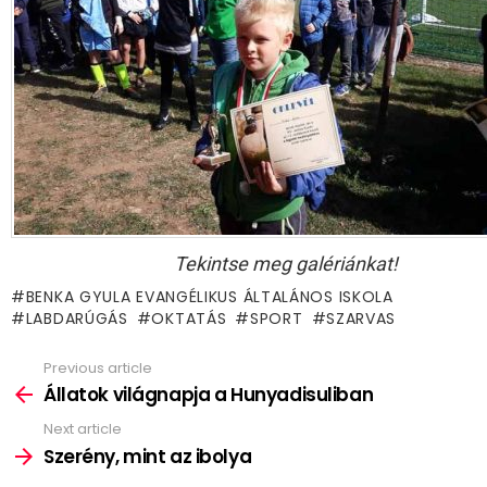
Tekintse meg galériánkat!
BENKA GYULA EVANGÉLIKUS ÁLTALÁNOS ISKOLA
LABDARÚGÁS
OKTATÁS
SPORT
SZARVAS
Previous article
See
more
Állatok világnapja a Hunyadisuliban
Next article
Szerény, mint az ibolya