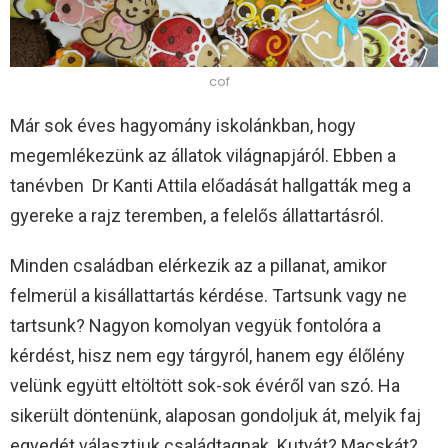
cof
Már sok éves hagyomány iskolánkban, hogy
megemlékezünk az állatok világnapjáról. Ebben a
tanévben Dr Kanti Attila előadását hallgatták meg a
gyereke a rajz teremben, a felelős állattartásról.
Minden családban elérkezik az a pillanat, amikor
felmerül a kisállattartás kérdése. Tartsunk vagy ne
tartsunk? Nagyon komolyan vegyük fontolóra a
kérdést, hisz nem egy tárgyról, hanem egy élőlény
velünk együtt eltöltött sok-sok évéről van szó. Ha
sikerült döntenünk, alaposan gondoljuk át, melyik faj
egyedét választjuk családtagnak. Kutyát? Macskát?