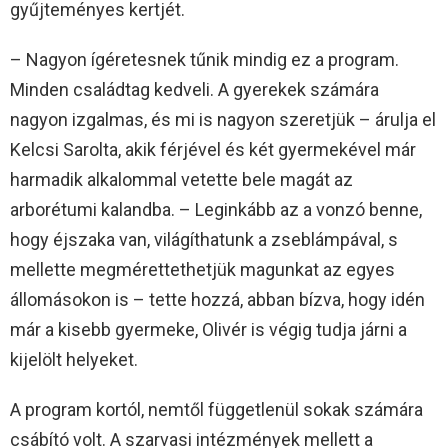
gyűjteményes kertjét.
– Nagyon ígéretesnek tűnik mindig ez a program.
Minden családtag kedveli. A gyerekek számára
nagyon izgalmas, és mi is nagyon szeretjük – árulja el
Kelcsi Sarolta, akik férjével és két gyermekével már
harmadik alkalommal vetette bele magát az
arborétumi kalandba. – Leginkább az a vonzó benne,
hogy éjszaka van, világíthatunk a zseblámpával, s
mellette megmérettethetjük magunkat az egyes
állomásokon is – tette hozzá, abban bízva, hogy idén
már a kisebb gyermeke, Olivér is végig tudja járni a
kijelölt helyeket.
A program kortól, nemtől függetlenül sokak számára
csábító volt. A szarvasi intézmények mellett a