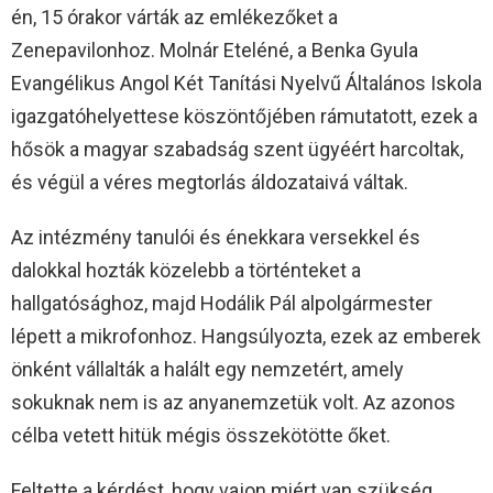
én, 15 órakor várták az emlékezőket a
Zenepavilonhoz. Molnár Eteléné, a Benka Gyula
Evangélikus Angol Két Tanítási Nyelvű Általános Iskola
igazgatóhelyettese köszöntőjében rámutatott, ezek a
hősök a magyar szabadság szent ügyéért harcoltak,
és végül a véres megtorlás áldozataivá váltak.
Az intézmény tanulói és énekkara versekkel és
dalokkal hozták közelebb a történteket a
hallgatósághoz, majd Hodálik Pál alpolgármester
lépett a mikrofonhoz. Hangsúlyozta, ezek az emberek
önként vállalták a halált egy nemzetért, amely
sokuknak nem is az anyanemzetük volt. Az azonos
célba vetett hitük mégis összekötötte őket.
Feltette a kérdést, hogy vajon miért van szükség