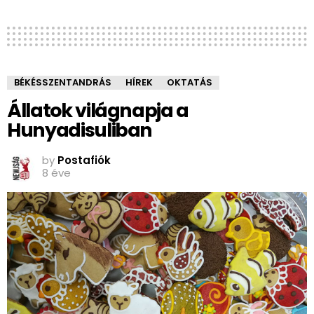
BÉKÉSSZENTANDRÁS
HÍREK
OKTATÁS
Állatok világnapja a
Hunyadisuliban
by
Postafiók
8 éve