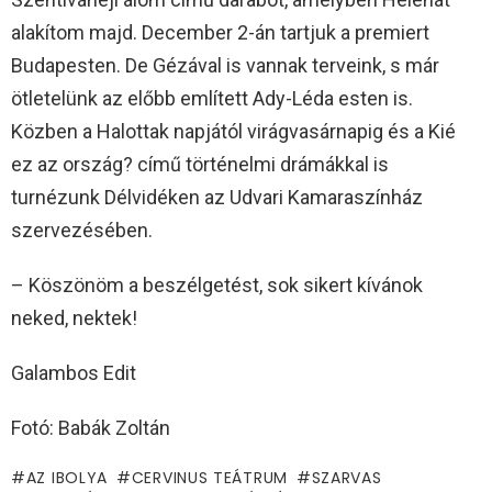
alakítom majd. December 2-án tartjuk a premiert
Budapesten. De Gézával is vannak terveink, s már
ötletelünk az előbb említett Ady-Léda esten is.
Közben a Halottak napjától virágvasárnapig és a Kié
ez az ország? című történelmi drámákkal is
turnézunk Délvidéken az Udvari Kamaraszínház
szervezésében.
– Köszönöm a beszélgetést, sok sikert kívánok
neked, nektek!
Galambos Edit
Fotó: Babák Zoltán
AZ IBOLYA
CERVINUS TEÁTRUM
SZARVAS