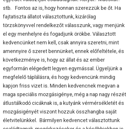
stb. Fontos az is, hogy honnan szerezzük be őt. Ha
fajtatiszta állatot választottunk, kizárólag
törzskönyvvel rendelkezőt válasszunk, vagy menjünk
el egy menhelyre és fogadjunk örökbe. Választott
kedvencünket nem kell, csak annyira szeretni, mint
amennyire ő szeret bennünket, ennek előfeltétele, és
következménye is, hogy az állat és az ember
egyformán elégedett legyen egymással. Ügyeljünk a
megfelelő táplálásra, és hogy kedvencünk mindig
kapjon friss vizet is. Minden kedvencnek megvan a
maga speciális mozgásigénye, még a nap nagy részét
átlustálkodó cicáknak is, a kutyánk vérmérsékletét és
mozgásigényét viszont hozzuk összhangba saját
életvitelünkkel. Bármilyen kedvencet választottunk
családtagnak, megérkezésekor és a későbbiekben is