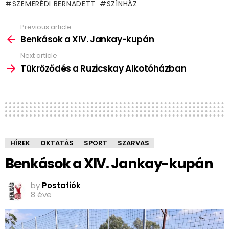
SZEMERÉDI BERNADETT
SZÍNHÁZ
Previous article
See
more
Benkások a XIV. Jankay-kupán
Next article
Tükröződés a Ruzicskay Alkotóházban
HÍREK
OKTATÁS
SPORT
SZARVAS
Benkások a XIV. Jankay-kupán
by
Postafiók
8 éve