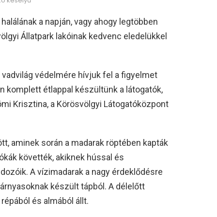
kó keselyű
halálának a napján, vagy ahogy legtöbben
völgyi Állatpark lakóinak kedvenc eledelükkel
a vadvilág védelmére hívjuk fel a figyelmet
 komplett étlappal készültünk a látogatók,
ömi Krisztina, a Körösvölgyi Látogatóközpont
dött, aminek során a madarak röptében kapták
 rókák követték, akiknek hússal és
ozóik. A vízimadarak a nagy érdeklődésre
zárnyasoknak készült tápból. A délelőtt
répából és almából állt.