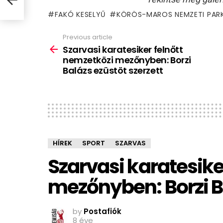
FAKÓ KESELYŰ
KÖRÖS-MAROS NEMZETI PAR
Previous article
See
more
Szarvasi karatesiker felnőtt
nemzetközi mezőnyben: Borzi
Balázs ezüstöt szerzett
HÍREK
SPORT
SZARVAS
Szarvasi karatesike
mezőnyben: Borzi Ba
by
Postafiók
8 éve