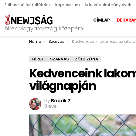
Felhasználási feltételek
Impresszum
Adatvédelmi irányelvek
CÍMLAP
BEHARA
hírek Magyarország közepéről
You are here:
Home
Szarvas
Kedvenceink lakomája az állatok világna
HÍREK
SZARVAS
ZÖLD ZÓNA
Kedvenceink lakomá
világnapján
by
Babák Z
8 éve