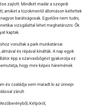
ése zajlott. Mindkét madár a szegedi
tt, amiket a túzokmentő állomáson keltettek
 nagyon barátságosak. Egyelőre nem tudni,
netikai vizsgálattal lehet meghatározni. Ők
yat kaptak.
shoz vonultak a park munkatársai
 almával és répával kínálták. A nap egyik
 Bátor épp a szarvasbőgést gyakorolja ez
 bemutatja, hogy mire képes háremének
ám és családja sem maradt ki az ünnepi
ással zárult.
ezőberényből, Kétpóról,