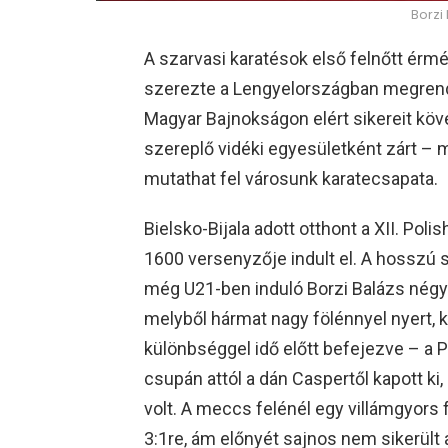
Borzi
A szarvasi karatésok első felnőtt ér
szerezte a Lengyelországban megrend
Magyar Bajnokságon elért sikereit köv
szereplő vidéki egyesületként zárt – 
mutathat fel városunk karatecsapata.
Bielsko-Bijala adott otthont a XII. Pol
1600 versenyzője indult el. A hosszú
még U21-ben induló Borzi Balázs nég
melyből hármat nagy fölénnyel nyert, 
különbséggel idő előtt befejezve – a 
csupán attól a dán Caspertől kapott k
volt. A meccs felénél egy villámgyors
3:1re, ám előnyét sajnos nem sikerült