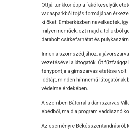
Ottjártunkkor épp a fakó keselyűk etet
vadasparkból tojás formájában érkeze
ki őket. Emberkézben nevelkedtek, így
milyen neműek, ezt majd a tollukból ge
darabolt csirkefarhátat és pulykaszárn
Innen a szomszédjához, a jávorszarva
vezetésével a látogatók. Őt fűzfaággal,
fénypontja a gímszarvas etetése volt.
időtájt, minden hímnemű látogatónak
védelme érdekében.
A szemben Bátorral a dámszarvas Vill
ebédből, majd a program vaddisznólkod
Az eseményre Békésszentandrásról, M