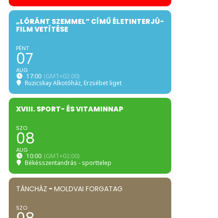
„LÓRÁNT SZEMMEL” CÍMŰ ÉLETINTERJÚ-
FILM VETÍTÉSE
PÉNT
07
AUG
17:00
(GMT+02:00)
Ruzicskay Alkotóház
, Erzsébet liget
XVIII. SPORT- ÉS VITAMINNAP
SZO
08
AUG
10:00
(GMT+02:00)
Békésszentandrás - sporttelep
TÁNCHÁZ
-
MOLDVAI FORGATAG
SZO