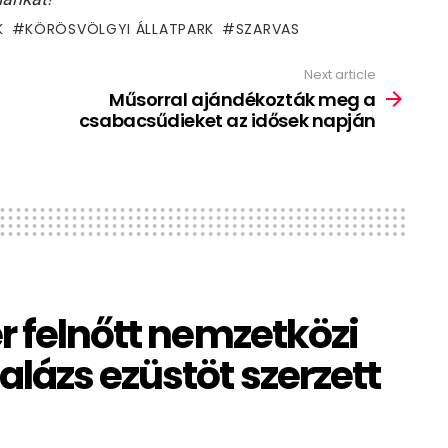
K
KÖRÖSVÖLGYI ÁLLATPARK
SZARVAS
Next article
Műsorral ajándékozták meg a
csabacsűdieket az idősek napján
r felnőtt nemzetközi
lázs ezüstöt szerzett