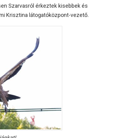
n Szarvasról érkeztek kisebbek és
mi Krisztina látogatóközpont-vezető.
iánkat!