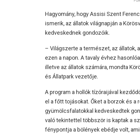
Fa
Hagyomány, hogy Assisi Szent Ferenc 
ismerik, az állatok világnapján a Körös
kedveskednek gondozóik.
– Világszerte a természet, az állatok, 
ezen a napon. A tavaly évhez hasonlóan
illetve az állatok számára, mondta Kör
és Állatpark vezetője.
A program a hollók tízóraijával kezdő
el a főtt tojásokat. Őket a borzok és a
gyümölcsfalatokkal kedveskedtek gond
való tekintettel többször is kaptak a s
fénypontja a bölények ebédje volt, ami 