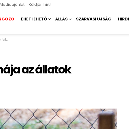
Médiaajánlat
Küldjön hírt!
NGOZÓ
EHETI EHETŐ
ÁLLÁS
SZARVASI UJSÁG
HIRD
pján
ja az állatok