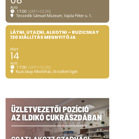
08
AUG
17:00
(GMT+02:00)
Tessedik Sámuel Múzeum
, Vajda Péter u. 1.
LÁTNI, UTAZNI, ALKOTNI – RUZICSKAY
130 KIÁLLÍTÁS MEGNYITÓJA
PÉNT
14
AUG
17:00
(GMT+02:00)
Ruzicskay Alkotóház
, Erzsébet liget