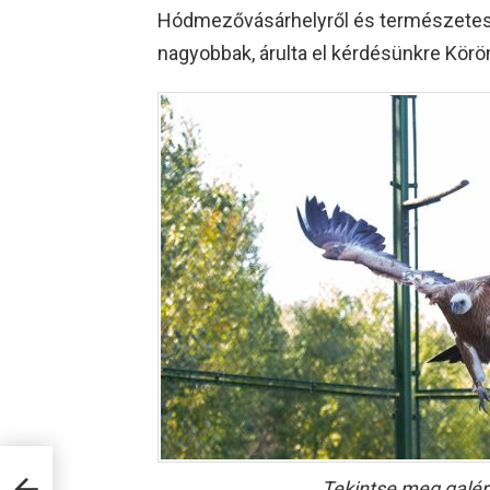
Hódmezővásárhelyről és természetese
nagyobbak, árulta el kérdésünkre Körö
zs
Tekintse meg galér