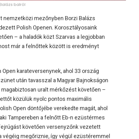
 Balázs balról
mét nemzetközi mezőnyben Borzi Balázs
ezett Polish Openen. Korosztályosaink
etően – a haladók közt Szarvas a legjobban
most már a felnőttek között is eredményt
ish Open karateversenynek, ahol 33 ország
 szünet után tavasszal a Magyar Bajnokságon
y magabiztosan uralt mérkőzést követően –
kettőt közülük nyolc pontos maximális
Polish Open döntőjébe verekedte magát, ahol
i, aki Tampereben a felnőtt Eb-n ezüstérmes
 fejrúgást követően versenyzőnk vezetett
 a végéig megőriznie, így végül ezüstéremmel