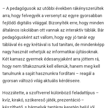
– A pedagógusok az utóbbi években rákényszerültek
arra, hogy felvegyék a versenyt az egyre gyorsabban
fejlődő digitális világgal. Bizonyíték erre, hogy minden
általános iskolában ott vannak az interaktív táblák. Bár
pedagógusként azt vallom, hogy egy jó tanár egy
táblával és egy krétával is tud tanítani, de mindenképp
nagy hasznát vehetjük az informatikai újításoknak.
Két kamasz gyermek édesanyjaként arra jöttem rá,
hogy nem tiltakoznunk kell ellenük, hanem meg kell
tanulnunk a saját hasznunkra fordítani – reagál a
gyorsan változó világ aktuális kérdéseire.
Hozzátette, a szoftverrel különböző feladattípus –
kvíz, kirakó, szókereső játék, prezentáció –
készíthető, s bármelyik tantárgy keretén belül jól