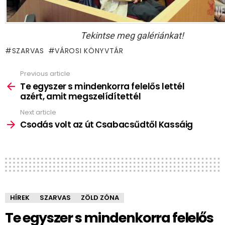
Tekintse meg galériánkat!
SZARVAS
VÁROSI KÖNYVTÁR
Previous article
See
more
Te egyszer s mindenkorra felelős lettél
azért, amit megszelídítettél
Next article
Csodás volt az út Csabacsűdtől Kassáig
HÍREK
SZARVAS
ZÖLD ZÓNA
Te egyszer s mindenkorra felelős