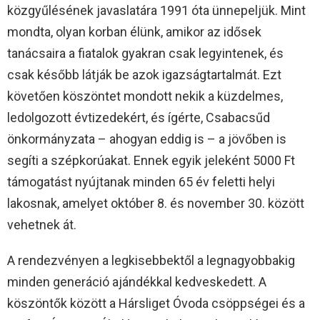
közgyűlésének javaslatára 1991 óta ünnepeljük. Mint
mondta, olyan korban élünk, amikor az idősek
tanácsaira a fiatalok gyakran csak legyintenek, és
csak később látják be azok igazságtartalmát. Ezt
követően köszöntet mondott nekik a küzdelmes,
ledolgozott évtizedekért, és ígérte, Csabacsűd
önkormányzata – ahogyan eddig is – a jövőben is
segíti a szépkorúakat. Ennek egyik jeleként 5000 Ft
támogatást nyújtanak minden 65 év feletti helyi
lakosnak, amelyet október 8. és november 30. között
vehetnek át.
A rendezvényen a legkisebbektől a legnagyobbakig
minden generáció ajándékkal kedveskedett. A
köszöntők között a Hársliget Óvoda csöppségei és a