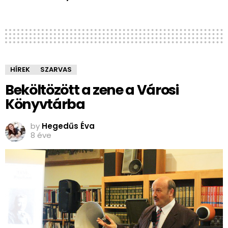
HÍREK
SZARVAS
Beköltözött a zene a Városi
Könyvtárba
by
Hegedűs Éva
8 éve