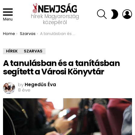
SEARCH
L
SWITCH
hírek Magyarország
SKIN
Menu
közepéről
You are here:
Home
Szarvas
A tanulásban és a tanításban segített a Városi Könyvtár
HÍREK
SZARVAS
A tanulásban és a tanításban
segített a Városi Könyvtár
by
Hegedűs Éva
8 éve