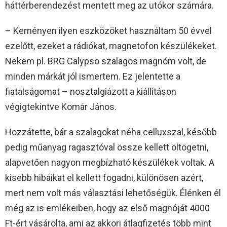
háttérberendezést mentett meg az utókor számára.
– Keményen ilyen eszközöket használtam 50 évvel
ezelőtt, ezeket a rádiókat, magnetofon készülékeket.
Nekem pl. BRG Calypso szalagos magnóm volt, de
minden márkát jól ismertem. Ez jelentette a
fiatalságomat – nosztalgiázott a kiállításon
végigtekintve Komár János.
Hozzátette, bár a szalagokat néha celluxszal, később
pedig műanyag ragasztóval össze kellett öltögetni,
alapvetően nagyon megbízható készülékek voltak. A
kisebb hibáikat el kellett fogadni, különösen azért,
mert nem volt más választási lehetőségük. Élénken él
még az is emlékeiben, hogy az első magnóját 4000
Ft-ért vásárolta, ami az akkori átlagfizetés több mint