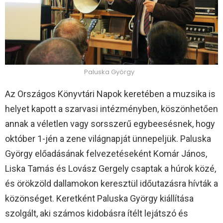
Paluska György
Az Országos Könyvtári Napok keretében a muzsika is
helyet kapott a szarvasi intézményben, köszönhetően
annak a véletlen vagy sorsszerű egybeesésnek, hogy
október 1-jén a zene világnapját ünnepeljük. Paluska
György előadásának felvezetéseként Komár János,
Liska Tamás és Lovász Gergely csaptak a húrok közé,
és örökzöld dallamokon keresztül időutazásra hívták a
közönséget. Keretként Paluska György kiállítása
szolgált, aki számos kidobásra ítélt lejátszó és