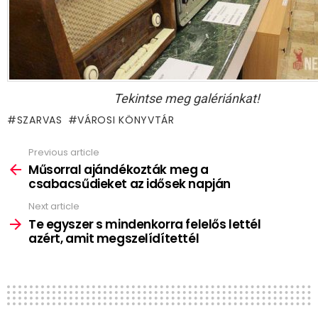
Tekintse meg galériánkat!
SZARVAS
VÁROSI KÖNYVTÁR
Previous article
See
more
Műsorral ajándékozták meg a
csabacsűdieket az idősek napján
Next article
Te egyszer s mindenkorra felelős lettél
azért, amit megszelídítettél