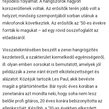
fejlődési folyamat. A hangszórók nagyon
korszerűtlenek voltak. Az erősítők terén jobb volt a
helyzet, minőség szempontjából sorban utánuk a
mikrofonok következtek. Az erősítők az ’50-es évekre
forrták ki magukat – ad egy rövid összefoglalót az
előadásáról.
Visszatekintésében beszélt a zenei hangrögzítés
kezdeteiről, a szakterület kiemelkedő egyéniségeiről,
ill. olyan emberi sorsokat is bemutatott, amelyek jól
példázzák a zene iránt érzett elkötelezettséget és
alázatot. Közéjük tartozik Les Paul, akik bevéste
magát a gitártörténetbe. Bár nyolc éves korában a
zenetanára azt mondta neki, hogy soha nem lesz
belőle profi gitáros, 20 éves korára bebizonyította az
ellenkezőjét. Később, a ’30-as években elkezdett