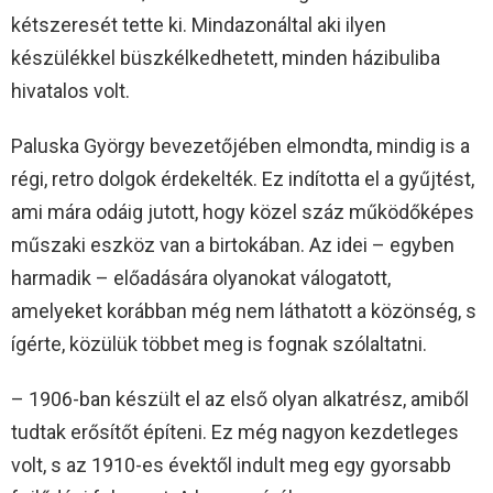
kétszeresét tette ki. Mindazonáltal aki ilyen
készülékkel büszkélkedhetett, minden házibuliba
hivatalos volt.
Paluska György bevezetőjében elmondta, mindig is a
régi, retro dolgok érdekelték. Ez indította el a gyűjtést,
ami mára odáig jutott, hogy közel száz működőképes
műszaki eszköz van a birtokában. Az idei – egyben
harmadik – előadására olyanokat válogatott,
amelyeket korábban még nem láthatott a közönség, s
ígérte, közülük többet meg is fognak szólaltatni.
– 1906-ban készült el az első olyan alkatrész, amiből
tudtak erősítőt építeni. Ez még nagyon kezdetleges
volt, s az 1910-es évektől indult meg egy gyorsabb