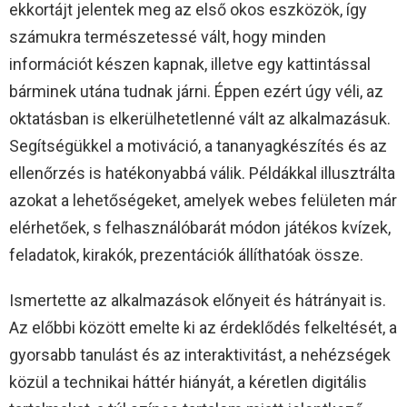
ekkortájt jelentek meg az első okos eszközök, így
számukra természetessé vált, hogy minden
információt készen kapnak, illetve egy kattintással
bárminek utána tudnak járni. Éppen ezért úgy véli, az
oktatásban is elkerülhetetlenné vált az alkalmazásuk.
Segítségükkel a motiváció, a tananyagkészítés és az
ellenőrzés is hatékonyabbá válik. Példákkal illusztrálta
azokat a lehetőségeket, amelyek webes felületen már
elérhetőek, s felhasználóbarát módon játékos kvízek,
feladatok, kirakók, prezentációk állíthatóak össze.
Ismertette az alkalmazások előnyeit és hátrányait is.
Az előbbi között emelte ki az érdeklődés felkeltését, a
gyorsabb tanulást és az interaktivitást, a nehézségek
közül a technikai háttér hiányát, a kéretlen digitális