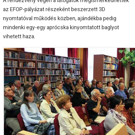
A rendezvény végén a látogatók megismerkedhettek
az EFOP-pályázat részeként beszerzett 3D
nyomtatóval működés közben, ajándékba pedig
mindenki egy-egy aprócska kinyomtatott baglyot
vihetett haza.