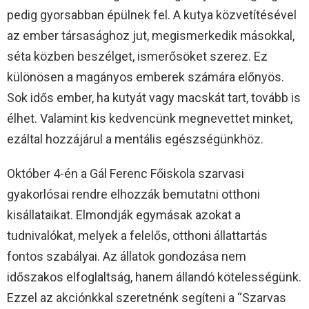
pedig gyorsabban épülnek fel. A kutya közvetítésével
az ember társasághoz jut, megismerkedik másokkal,
séta közben beszélget, ismerősöket szerez. Ez
különösen a magányos emberek számára előnyös.
Sok idős ember, ha kutyát vagy macskát tart, tovább is
élhet. Valamint kis kedvencünk megnevettet minket,
ezáltal hozzájárul a mentális egészségünkhöz.
Október 4-én a Gál Ferenc Főiskola szarvasi
gyakorlósai rendre elhozzák bemutatni otthoni
kisállataikat. Elmondják egymásak azokat a
tudnivalókat, melyek a felelős, otthoni állattartás
fontos szabályai. Az állatok gondozása nem
időszakos elfoglaltság, hanem állandó kötelességünk.
Ezzel az akciónkkal szeretnénk segíteni a “Szarvas