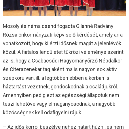
Mosoly és néma csend fogadta Gilanné Radványi
Rózsa önkormányzati képviselő kérdését, amely arra
vonatkozott, hogy ki érzi idősnek magát a jelenlévők
közül. A fiatalos lendületet tükrözi véleménye szerint
az is, hogy a Csabacsűdi Hagyományőrző Népdalkör
és Citerazenekar tagjaként ma is nagyon sok aktív
szépkorú van, ill. a legtöbben ebben a korban is
háztartást vezetnek, gondoskodnak a családjukról.
Amennyiben pedig ezt az egészségi állapotuk nem
teszi lehetővé vagy elmagányosodnak, a nagyobb
közösségnek kell odafigyelni rájuk.
– Az idős korról beszélve nehéz határt húzni, és nem