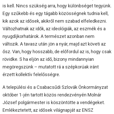
is kell. Nincs szükség arra, hogy különbséget tegyünk.
Egy szűkebb és egy tágabb közösségnek tudnia kell,
kik azok az idősek, akikről nem szabad elfeledkezni.
Változhatnak az idők, az ideológiák, az eszmék és a
nyugdíjkorhatárok. A természet azonban nem
változik. A tavasz után jön a nyár, majd azt követi az
ősz. Van, hogy hosszabb, de előfordul az is, hogy csak
rövidke. S ha eljön az idő, bizony mindannyian
megöregszünk – mutatott rá a szépkorúak iránt
érzett kollektív felelősségre.
A települési és a Csabacsűdi Szlovák Önkormányzat
október 1-jén tartott közös rendezvényén Molnár
József polgármester is köszöntötte a vendégeket.
Emlékeztetett, az idősek világnapját az ENSZ