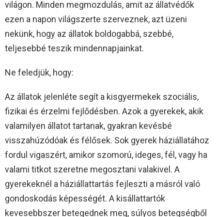
világon. Minden megmozdulás, amit az állatvédők
ezen a napon világszerte szerveznek, azt üzeni
nekünk, hogy az állatok boldogabbá, szebbé,
teljesebbé teszik mindennapjainkat.
Ne feledjük, hogy:
Az állatok jelenléte segít a kisgyermekek szociális,
fizikai és érzelmi fejlődésben. Azok a gyerekek, akik
valamilyen állatot tartanak, gyakran kevésbé
visszahúzódóak és félősek. Sok gyerek háziállatához
fordul vigaszért, amikor szomorú, ideges, fél, vagy ha
valami titkot szeretne megosztani valakivel. A
gyerekeknél a háziállattartás fejleszti a másról való
gondoskodás képességét. A kisállattartók
kevesebbszer betegednek meg, súlyos betegségből