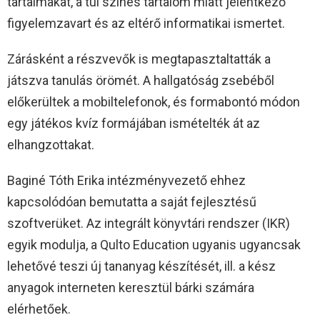
tartalmakat, a túl színes tartalom miatt jelentkező
figyelemzavart és az eltérő informatikai ismertet.
Zárásként a részvevők is megtapasztaltatták a
játszva tanulás örömét. A hallgatóság zsebéből
előkerültek a mobiltelefonok, és formabontó módon
egy játékos kvíz formájában ismételték át az
elhangzottakat.
Baginé Tóth Erika intézményvezető ehhez
kapcsolódóan bemutatta a saját fejlesztésű
szoftverüket. Az integrált könyvtári rendszer (IKR)
egyik modulja, a Qulto Education ugyanis ugyancsak
lehetővé teszi új tananyag készítését, ill. a kész
anyagok interneten keresztül bárki számára
elérhetőek.