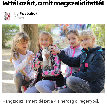
lettél azért, amit megszelídítettél
by
Postafiók
8 éve
Hangzik az ismert idézet a Kis herceg c. regényből,