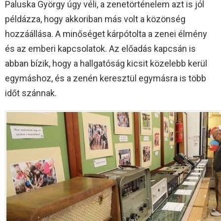
Paluska György úgy véli, a zenetörténelem azt is jól
példázza, hogy akkoriban más volt a közönség
hozzáállása. A minőséget kárpótolta a zenei élmény
és az emberi kapcsolatok. Az előadás kapcsán is
abban bízik, hogy a hallgatóság kicsit közelebb kerül
egymáshoz, és a zenén keresztül egymásra is több
időt szánnak.