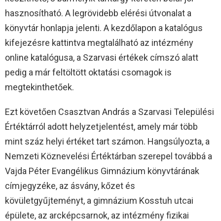
hasznosítható. A legrövidebb elérési útvonalat a
könyvtár honlapja jelenti. A kezdőlapon a katalógus
kifejezésre kattintva megtalálható az intézmény
online katalógusa, a Szarvasi értékek címszó alatt
pedig a már feltöltött oktatási csomagok is
megtekinthetőek.
Ezt követően Csasztvan András a Szarvasi Települési
Értéktárról adott helyzetjelentést, amely már több
mint száz helyi értéket tart számon. Hangsúlyozta, a
Nemzeti Köznevelési Értéktárban szerepel továbbá a
Vajda Péter Evangélikus Gimnázium könyvtárának
címjegyzéke, az ásvány, kőzet és
kövületgyűjteményt, a gimnázium Kosstuh utcai
épülete, az arcképcsarnok, az intézmény fizikai