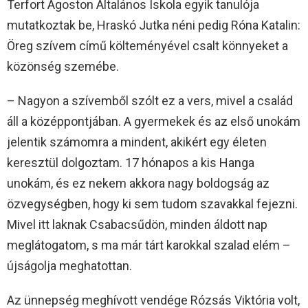
Terfort Ágoston Általános Iskola egyik tanulója
mutatkoztak be, Hraskó Jutka néni pedig Róna Katalin:
Öreg szívem című költeményével csalt könnyeket a
közönség szemébe.
– Nagyon a szívemből szólt ez a vers, mivel a család
áll a középpontjában. A gyermekek és az első unokám
jelentik számomra a mindent, akikért egy életen
keresztül dolgoztam. 17 hónapos a kis Hanga
unokám, és ez nekem akkora nagy boldogság az
özvegységben, hogy ki sem tudom szavakkal fejezni.
Mivel itt laknak Csabacsűdön, minden áldott nap
meglátogatom, s ma már tárt karokkal szalad elém –
újságolja meghatottan.
Az ünnepség meghívott vendége Rózsás Viktória volt,