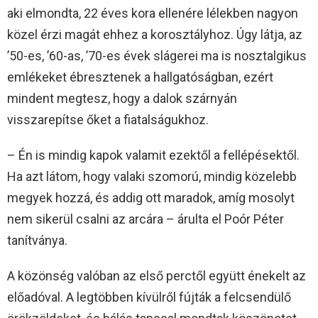
aki elmondta, 22 éves kora ellenére lélekben nagyon
közel érzi magát ehhez a korosztályhoz. Úgy látja, az
’50-es, ’60-as, ’70-es évek slágerei ma is nosztalgikus
emlékeket ébresztenek a hallgatóságban, ezért
mindent megtesz, hogy a dalok szárnyán
visszarepítse őket a fiatalságukhoz.
– Én is mindig kapok valamit ezektől a fellépésektől.
Ha azt látom, hogy valaki szomorú, mindig közelebb
megyek hozzá, és addig ott maradok, amíg mosolyt
nem sikerül csalni az arcára – árulta el Poór Péter
tanítványa.
A közönség valóban az első perctől együtt énekelt az
előadóval. A legtöbben kívülről fújták a felcsendülő