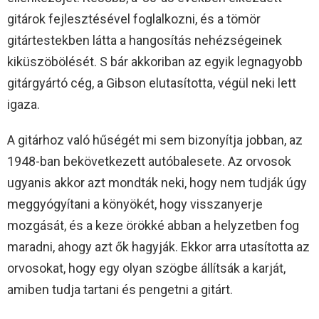
gitárok fejlesztésével foglalkozni, és a tömör
gitártestekben látta a hangosítás nehézségeinek
kiküszöbölését. S bár akkoriban az egyik legnagyobb
gitárgyártó cég, a Gibson elutasította, végül neki lett
igaza.
A gitárhoz való hűségét mi sem bizonyítja jobban, az
1948-ban bekövetkezett autóbalesete. Az orvosok
ugyanis akkor azt mondták neki, hogy nem tudják úgy
meggyógyítani a könyökét, hogy visszanyerje
mozgását, és a keze örökké abban a helyzetben fog
maradni, ahogy azt ők hagyják. Ekkor arra utasította az
orvosokat, hogy egy olyan szögbe állítsák a karját,
amiben tudja tartani és pengetni a gitárt.