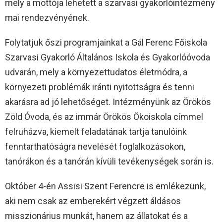
mely a mottója lehetett a szarvasi gyakorlóintézmény
mai rendezvényének.
Folytatjuk őszi programjainkat a Gál Ferenc Főiskola
Szarvasi Gyakorló Általános Iskola és Gyakorlóóvoda
udvarán, mely a környezettudatos életmódra, a
környezeti problémák iránti nyitottságra és tenni
akarásra ad jó lehetőséget. Intézményünk az Örökös
Zöld Óvoda, és az immár Örökös Ökoiskola címmel
felruházva, kiemelt feladatának tartja tanulóink
fenntarthatóságra nevelését foglalkozásokon,
tanórákon és a tanórán kívüli tevékenységek során is.
Október 4-én Assisi Szent Ferencre is emlékezünk,
aki nem csak az emberekért végzett áldásos
misszionárius munkát, hanem az állatokat és a