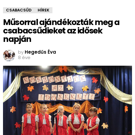
CSABACSŰD
HÍREK
Műsorral ajándékozták meg a
csabacsűdieket az idősek
napján
by
Hegedűs Éva
8 éve