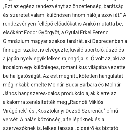
„Ezt az egész rendezvényt az önzetlenség, barátság
és szeretet valami különösen finom hálója szövi át.” A
rendezvényen fellépő előadókat is Anikó mutatta be,
elsőként Fodor Györgyöt, a Gyulai Erkel Ferenc
Gimnázium magyar szakos tanárát, aki Debrecenben a
finnugor szakot is elvégezte, kiváló sportoló, úszó és
a japán nyelv egyik lelkes rajongója is. Ő volt az, aki az
irodalom egy különleges, romantikus világába vezette
be hallgatóságát. Az est meghitt, kötetlen hangulatát
még inkább emelte Molnár-Budai Barbara és Molnár
János hangszeres-dalos produkciója, akik erre az
alkalomra zenésítették meg „Radnóti Miklós
Virágének” és „Kosztolányi Dezső Szerenád” című
versét. A hálás közönség, a fellépőknek és a
szervezőknek is, lelkes tapssal, dicsérő és biztató