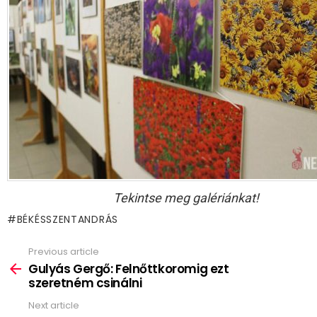
Tekintse meg galériánkat!
BÉKÉSSZENTANDRÁS
Previous article
See
more
Gulyás Gergő: Felnőttkoromig ezt
szeretném csinálni
Next article