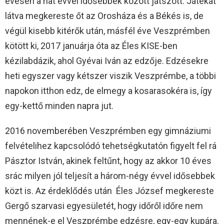
évesen a hat évvel idősebbek között játszott. Játékát
látva megkereste őt az Orosháza és a Békés is, de
végül kisebb kitérők után, másfél éve Veszprémben
kötött ki, 2017 januárja óta az Éles KISE-ben
kézilabdázik, ahol Gyévai Iván az edzője. Edzésekre
heti egyszer vagy kétszer viszik Veszprémbe, a többi
napokon itthon edz, de elmegy a kosarasokéra is, így
egy-kettő minden napra jut.
2016 novemberében Veszprémben egy gimnáziumi
felvételihez kapcsolódó tehetségkutatón figyelt fel rá
Pásztor István, akinek feltűnt, hogy az akkor 10 éves
srác milyen jól teljesít a három-négy évvel idősebbek
közt is. Az érdeklődés után Éles József megkereste
Gergő szarvasi egyesületét, hogy időről időre nem
mennének-e el Veszprémbe edzésre, egy-egy kupára.