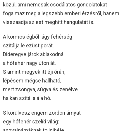
közül, ami nemcsak csodálatos gondolatokat
fogalmaz meg a legszebb emberi érzésről, hanem
visszaadja az est meghitt hangulatát is.
A kormos égből lágy fehérség
szitálja le ezüst porát.
Dideregve járok ablakodnál
a hófehér nagy úton át.
S amint megyek itt éji órán,
lépésem mégse hallható,
mert zsongva, súgva és zenélve
halkan szitál alá a hó.
S körülvesz engem zordon árnyat
egy hófehér szelíd világ:
angyalpárnáknak tollpihéje,