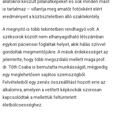
állatokról készült pillanatképeket és sok minden mást
is tartalmaz – villantja meg amatőr fotósként elért
eredményeit a köztiszteletben álló szaktekintély.
A megnyitó is több tekintetben rendhagyó volt. A
széksorok között nem elhanyagolható létszámban
egykori páciensei foglaltak helyet, akik hálás szívvel
gondoltak megmentőjükre. A másik érdekességet az
jelentette, hogy több megszólaló mellett maga prof.
dr. Tóth Csaba is bemutatta munkásságát, mégpedig
egy meglehetősen sajátos szemszögből.
Felvételeiből egy zenés összeállítást hozott erre az
alkalomra, amelyen a vetített képkockák szorosan
kapcsolódtak a mellettük feltüntetett
életbölcsességhez.