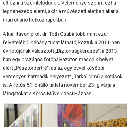
elhozni a szemlélődőnek. Véleménye szerint ezt a
legnehezebb elérni, akár a művészeti életben akár a
mai rohanó hétköznapokban.
A kiállításon prof. dr. Tóth Csaba több mint ezer
felvételéből néhány tucat látható, köztük a 2011-ben
év fotójának választott „Biztonságkeresés”, a 2013-
ban egy országos fotópályázaton második helyet
elért „Pásztorportré”, és az egy évvel későbbi
versenyen harmadik helyezett „Tarka” című alkotások
is. A fotós 51. önálló tárlata november 23-ig várja a
látogatókat a Körös Művelődési Házban.