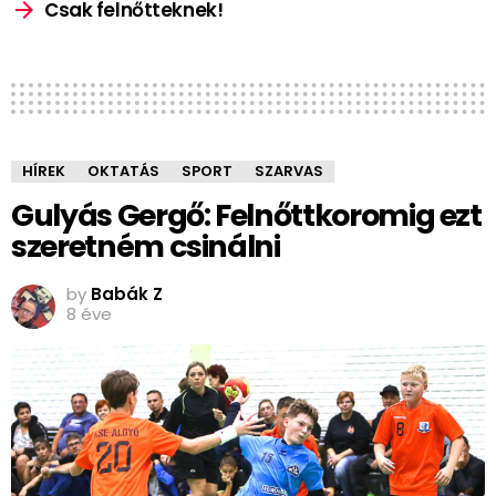
Csak felnőtteknek!
HÍREK
OKTATÁS
SPORT
SZARVAS
Gulyás Gergő: Felnőttkoromig ezt
szeretném csinálni
by
Babák Z
8 éve