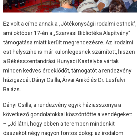
Ez volt a címe annak a „Jótékonysági irodalmi estnek”,
ami október 17-én a „Szarvasi Bibliotéka Alapítvány”
támogatása miatt került megrendezésre. Az irodalmi
est helyszíne is már különlegesnek számított, hiszen
a Békésszentandrási Hunyadi Kastélyba vártak
minden kedves érdeklődőt, támogatót a rendezvény
házigazdái, Dányi Csilla, Árvai Anikó és Dr. Lesfalvi
Balázs.
Dányi Csilla, a rendezvény egyik háziasszonya a
következő gondolatokkal köszöntötte a vendégeket:
– „Jó látni, hogy ebben a teremben mindenkit
összeköt négy nagyon fontos dolog: az irodalom