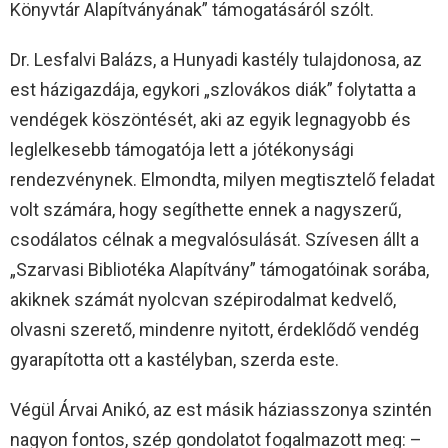
Könyvtár Alapítványának” támogatásáról szólt.
Dr. Lesfalvi Balázs, a Hunyadi kastély tulajdonosa, az
est házigazdája, egykori „szlovákos diák” folytatta a
vendégek köszöntését, aki az egyik legnagyobb és
leglelkesebb támogatója lett a jótékonysági
rendezvénynek. Elmondta, milyen megtisztelő feladat
volt számára, hogy segíthette ennek a nagyszerű,
csodálatos célnak a megvalósulását. Szívesen állt a
„Szarvasi Bibliotéka Alapítvány” támogatóinak sorába,
akiknek számát nyolcvan szépirodalmat kedvelő,
olvasni szerető, mindenre nyitott, érdeklődő vendég
gyarapította ott a kastélyban, szerda este.
Végül Árvai Anikó, az est másik háziasszonya szintén
nagyon fontos, szép gondolatot fogalmazott meg: –