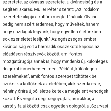
szeretete, az olvasás szeretete, a kíváncsiság és a
segíteni akarás. Müller Péter szerint: „Az irodalom
szeretete alapja a kultúra megtartásának. Olvasni
pedig nem azért érdemes, hogy műveltek, hanem
hogy gazdagok legyünk, hogy egyetlen életünkben
sok ezer életet leéljünk.” Az egészséges emberi
kíváncsiság volt a harmadik összekötő kapocs az
előadáson résztvevők között, ami fontos
mozgatórugója annak is, hogy mindenki új, különleges
dolgokat ismerhessen meg. Például „különleges
szerelmeket”, amik fontos szerepet töltöttek be
azoknak a költőknek az életében, akik szerda este,
néhány órára újból életre keltek a megjelent vendégek
között. És végül a segítségnyújtás, ami akkor, a
kastély falai között csak egyetlen dologról, a „Szarvasi