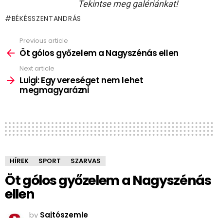
Tekintse meg galériánkat!
BÉKÉSSZENTANDRÁS
Previous article
See
more
Öt gólos győzelem a Nagyszénás ellen
Next article
Luigi: Egy vereséget nem lehet
megmagyarázni
HÍREK
SPORT
SZARVAS
Öt gólos győzelem a Nagyszénás
ellen
by
Sajtószemle