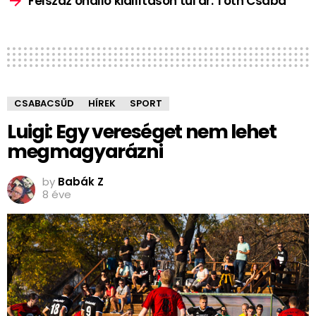
Félszáz önálló kiállításon túl dr. Tóth Csaba
CSABACSŰD
HÍREK
SPORT
Luigi: Egy vereséget nem lehet
megmagyarázni
by
Babák Z
8 éve