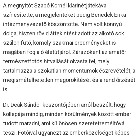
A megnyitót Szabó Kornél klarinétjátékával
színesítette, a megjelenteket pedig Benedek Erika
intézményvezető köszöntötte. Nem volt könnyű
dolga, hiszen rövid áttekintést adott az alkotó sok
szálon futó, komoly szakmai eredményeket is
magában foglaló életútjáról. Zárszóként az amatőr
természetfotós hitvallását olvasta fel, mely
tartalmazza a szokatlan momentumok észrevételét, a
megismételhetetlen megörökítését és a rend őrzését
is.
Dr. Deák Sándor köszöntőjében arról beszélt, hogy
kollégája mindig, minden körülmények között ember
tudott maradni, ami különösen szeretetreméltóvá
teszi. Fotóival ugyanezt az emberközelséget képes