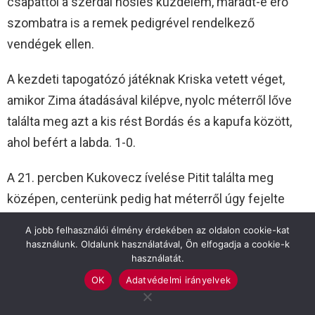
csapattól a szerdai hősies küzdelem, maradt-e erő
szombatra is a remek pedigrével rendelkező
vendégek ellen.
A kezdeti tapogatózó játéknak Kriska vetett véget,
amikor Zima átadásával kilépve, nyolc méterről lőve
találta meg azt a kis rést Bordás és a kapufa között,
ahol befért a labda. 1-0.
A 21. percben Kukovecz ívelése Pitit találta meg
középen, centerünk pedig hat méterről úgy fejelte
meg a játékszert, hogy az egy pattanás után Bordás
A jobb felhasználói élmény érdekében az oldalon cookie-kat
segítségével került a bal felső sarokba. 2-0.
használunk. Oldalunk használatával, Ön elfogadja a cookie-k
használatát.
Két helyzet két gól a meccs elején, nagyszerű kezdés
OK
Adatvédelmi irányelvek
egy rangadón. A 26. percben Kriska küzdött meg egy