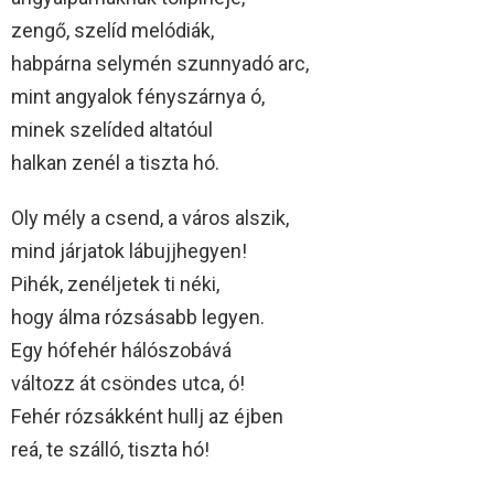
zengő, szelíd melódiák,
habpárna selymén szunnyadó arc,
mint angyalok fényszárnya ó,
minek szelíded altatóul
halkan zenél a tiszta hó.
Oly mély a csend, a város alszik,
mind járjatok lábujjhegyen!
Pihék, zenéljetek ti néki,
hogy álma rózsásabb legyen.
Egy hófehér hálószobává
változz át csöndes utca, ó!
Fehér rózsákként hullj az éjben
reá, te szálló, tiszta hó!