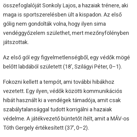
összefoglalóját Sonkoly Lajos, a hazaiak trénere, aki
maga is sportszerelésben ült a kispadon. Az első
gólig nem gondolták volna, hogy ilyen sima
vendéggyőzelem születhet, mert mezőnyfölényben
játszottak.
Az első gól egy figyelmetlenségből, egy védők mögé
belőtt labdából született (18′, Szilágyi Péter, 0–1).
Fokozni kellett a tempót, ami további hibákhoz
vezetett. Egy ilyen, védők közötti kommunikációs
hibát használt ki a vendégek támadója, amit csak
szabálytalansággal tudott korrigálni a hazaiak
védelme. A játékvezető büntetőt ítélt, amit a MÁV-os
Tóth Gergely értékesített (37′, 0–2).