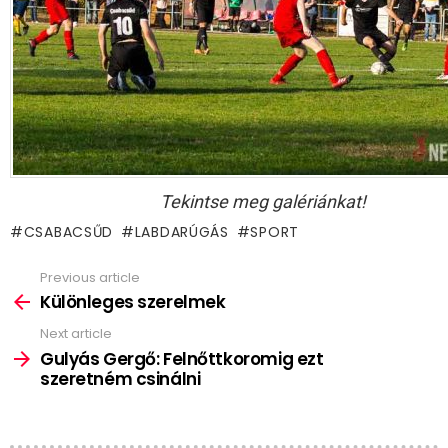
Tekintse meg galériánkat!
CSABACSŰD
LABDARÚGÁS
SPORT
Previous article
See
more
Különleges szerelmek
Next article
Gulyás Gergő: Felnőttkoromig ezt
szeretném csinálni