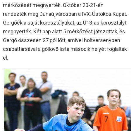
mérkőzését megnyerték. Október 20-21-én
rendezték meg Dunaújvárosban a IVX. Üstökös Kupát.
Gergőék a saját korosztályukat, az U13-as korosztályt
megnyerték. Két nap alatt 5 mérkőzést játszottak, és
Gergő összesen 27 gól lőtt, amivel holtversenyben
csapattársával a góllövő lista második helyét foglalták
el.