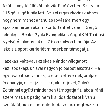
Azóta irányító átlövőt játszik. Első évében Szarvason
115 góllal gólkirály lett. Szülei ragaszkodnak ahhoz,
hogy nem mehet a tanulás rovására, mert egy
sportkarrierben akármikor történhet valami. Gergő
jelenleg a Benka Gyula Evangélikus Angol Két Tanítási
Nyelvű Általános Iskola 7.b osztályos tanulója. Az
iskola a sport karrierjét mindenben támogatja.
Fazekas Mátéval, Fazekas Nándor válogatott
kézilabdakapus fiával nagyon jó párost alkotnak. Ha
egy csapatban vannak, jó eséllyel nyernek, árulja el
édesanyja, dr. Hajzer Ildikó, aki férjével, Gulyás
Zoltánnal együtt mindenben támogatja fia labda iránti
szerelmét. Ez pedig nem kis időáldozatot kíván a
szülőktől, hiszen hetente többször is megteszik a