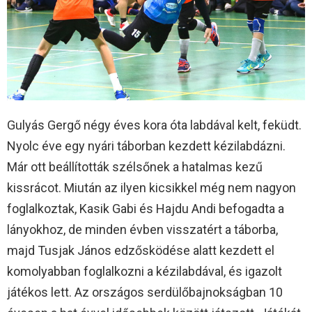
Gulyás Gergő négy éves kora óta labdával kelt, feküdt.
Nyolc éve egy nyári táborban kezdett kézilabdázni.
Már ott beállították szélsőnek a hatalmas kezű
kissrácot. Miután az ilyen kicsikkel még nem nagyon
foglalkoztak, Kasik Gabi és Hajdu Andi befogadta a
lányokhoz, de minden évben visszatért a táborba,
majd Tusjak János edzősködése alatt kezdett el
komolyabban foglalkozni a kézilabdával, és igazolt
játékos lett. Az országos serdülőbajnokságban 10