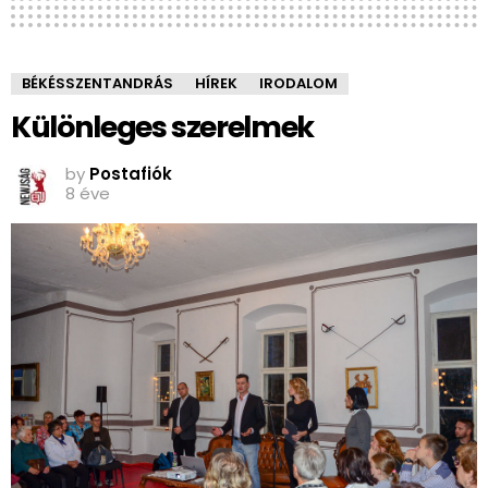
BÉKÉSSZENTANDRÁS
HÍREK
IRODALOM
Különleges szerelmek
by
Postafiók
8 éve