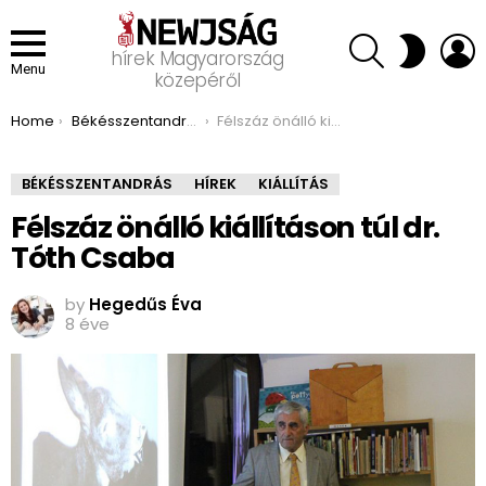
SEARCH
L
SWITCH
hírek Magyarország
SKIN
Menu
közepéről
You are here:
Home
Békésszentandrás
Félszáz önálló kiállításon túl dr. Tóth Csaba
BÉKÉSSZENTANDRÁS
HÍREK
KIÁLLÍTÁS
Félszáz önálló kiállításon túl dr.
Tóth Csaba
by
Hegedűs Éva
8 éve