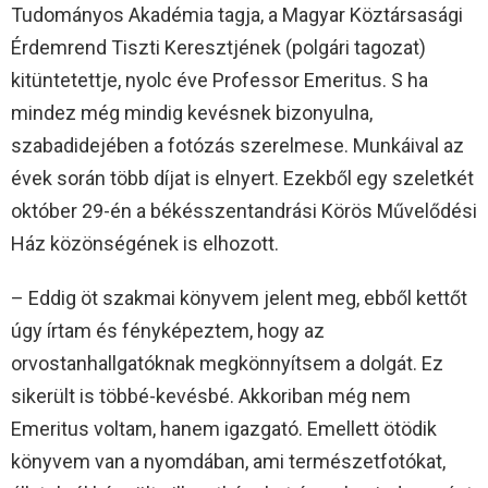
Tudományos Akadémia tagja, a Magyar Köztársasági
Érdemrend Tiszti Keresztjének (polgári tagozat)
kitüntetettje, nyolc éve Professor Emeritus. S ha
mindez még mindig kevésnek bizonyulna,
szabadidejében a fotózás szerelmese. Munkáival az
évek során több díjat is elnyert. Ezekből egy szeletkét
október 29-én a békésszentandrási Körös Művelődési
Ház közönségének is elhozott.
– Eddig öt szakmai könyvem jelent meg, ebből kettőt
úgy írtam és fényképeztem, hogy az
orvostanhallgatóknak megkönnyítsem a dolgát. Ez
sikerült is többé-kevésbé. Akkoriban még nem
Emeritus voltam, hanem igazgató. Emellett ötödik
könyvem van a nyomdában, ami természetfotókat,