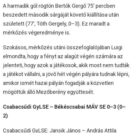
A harmadik gól rögtön Bertók Gergő 75′ percben
beszedett második sárgáját követő kiállítása után
született (77′, Tóth Gergely, 0–3). Ez maradt a
mérkőzés végeredménye is.
Szokásos, mérkőzés utáni összefoglalójában Luigi
elmondta, hogy a fényt az alagút végén számára az
jelenteti, hogy azok a játékosok, akik most nem tudták
a játékot vállalni, a jövő hét végén pályára tudnak lépni,
amikor ismét hazai pályán fogadják a közvetlen
mögöttük álló Mezőberény együttesét.
Csabacsűdi GyLSE – Békéscsabai MÁV SE 0–3 (0–
2)
Csabacsűdi GyLSE: Jansik János – András Attila