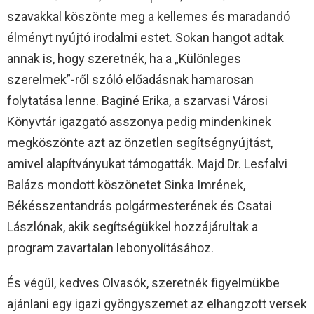
szavakkal köszönte meg a kellemes és maradandó
élményt nyújtó irodalmi estet. Sokan hangot adtak
annak is, hogy szeretnék, ha a „Különleges
szerelmek”-ről szóló előadásnak hamarosan
folytatása lenne. Baginé Erika, a szarvasi Városi
Könyvtár igazgató asszonya pedig mindenkinek
megköszönte azt az önzetlen segítségnyújtást,
amivel alapítványukat támogatták. Majd Dr. Lesfalvi
Balázs mondott köszönetet Sinka Imrének,
Békésszentandrás polgármesterének és Csatai
Lászlónak, akik segítségükkel hozzájárultak a
program zavartalan lebonyolításához.
És végül, kedves Olvasók, szeretnék figyelmükbe
ajánlani egy igazi gyöngyszemet az elhangzott versek