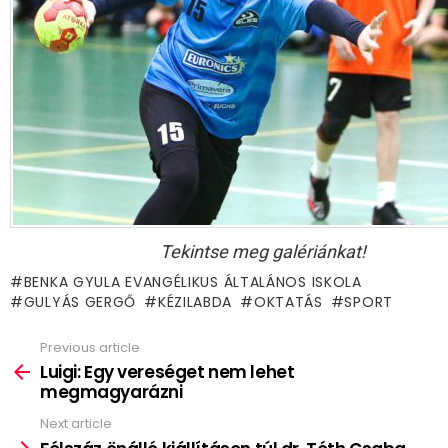
Tekintse meg galériánkat!
BENKA GYULA EVANGÉLIKUS ÁLTALÁNOS ISKOLA
GULYÁS GERGŐ
KÉZILABDA
OKTATÁS
SPORT
Previous article
See
more
Luigi: Egy vereséget nem lehet
megmagyarázni
Next article