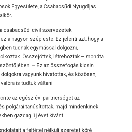
osok Egyesülete, a Csabacsűdi Nyugdíjas
lkör.
 a csabacsűdi civil szervezetek
 a nagyon szép este. Ez jelenti azt, hogy a
égben tudnak egymással dolgozni,
olkoztak. Összejöttek, létrehoztak – mondta
öszöntőjében. – Ez az összefogás kicsin
 dolgokra vagyunk hivatottak, és közösen,
alóra is tudtuk váltani.
nte az egész évi partnerséget az
s polgárai tanúsítottak, majd mindenkinek
kben gazdag új évet kívánt.
dolatait a feltétel nélküli szeretet köré