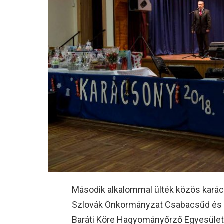
Második alkalommal ülték közös karác
Szlovák Önkormányzat Csabacsűd és a
Baráti Köre Hagyományőrző Egyesület