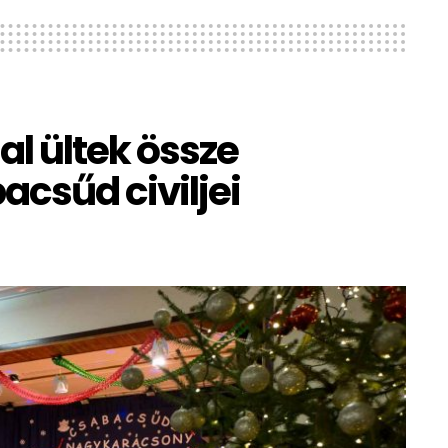
l ültek össze
csűd civiljei