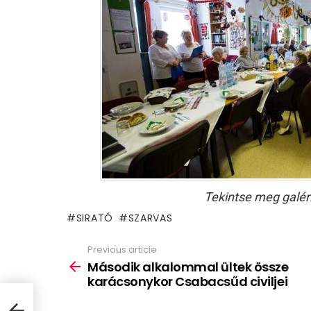
Tekintse meg galér
SIRATÓ
SZARVAS
Previous article
See
more
Második alkalommal ültek össze
karácsonykor Csabacsűd civiljei