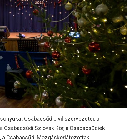
sonyukat Csabacsűd civil szervezetei: a
 Csabacsűdi Szlovák Kör, a Csabacsűdiek
, a Csabacsűdi Mozgáskorlátozottak