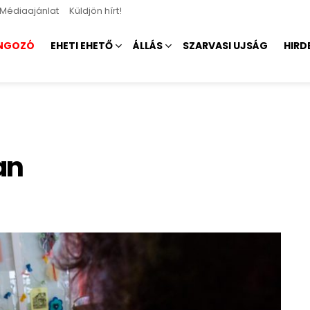
Médiaajánlat
Küldjön hírt!
NGOZÓ
EHETI EHETŐ
ÁLLÁS
SZARVASI UJSÁG
HIRD
an