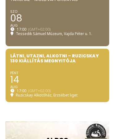
SZO
08
AUG
17:00
(GMT+02:00)
Tessedik Sámuel Múzeum
, Vajda Péter u. 1.
LÁTNI, UTAZNI, ALKOTNI – RUZICSKAY
130 KIÁLLÍTÁS MEGNYITÓJA
PÉNT
14
AUG
17:00
(GMT+02:00)
Ruzicskay Alkotóház
, Erzsébet liget