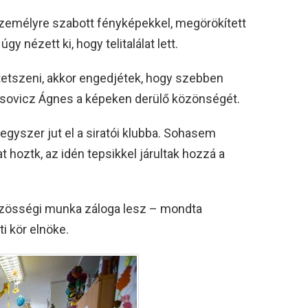
személyre szabott fényképekkel, megörökített
gy nézett ki, hogy telitalálat lett.
tetszeni, akkor engedjétek, hogy szebben
sovicz Ágnes a képeken derülő közönségét.
egyszer jut el a siratói klubba. Sohasem
 hoztk, az idén tepsikkel járultak hozzá a
közösségi munka záloga lesz – mondta
i kör elnöke.