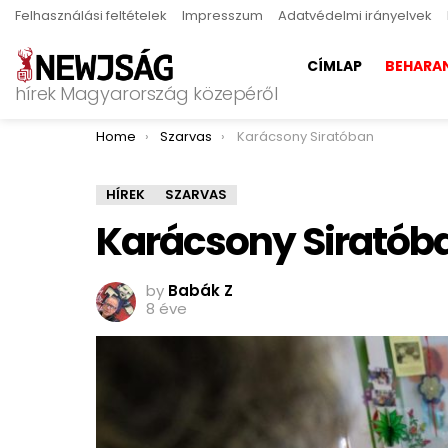
Felhasználási feltételek
Impresszum
Adatvédelmi irányelvek
CÍMLAP
BEHARA
hírek Magyarország közepéről
You are here:
Home
Szarvas
Karácsony Siratóban
HÍREK
SZARVAS
Karácsony Siratób
by
Babák Z
8 éve