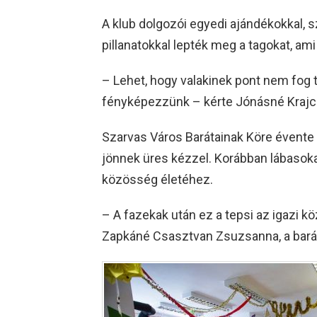
A klub dolgozói egyedi ajándékokkal, 
pillanatokkal lepték meg a tagokat, ami ú
– Lehet, hogy valakinek pont nem fog 
fényképezzünk – kérte Jónásné Krajc
Szarvas Város Barátainak Köre évente 
jönnek üres kézzel. Korábban lábasokat
közösség életéhez.
– A fazekak után ez a tepsi az igazi 
Zapkáné Csasztvan Zsuzsanna, a barát