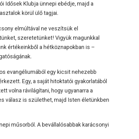
ói Idősek Klubja ünnepi ebédje, majd a
sztalok körül ülő tagjai.
sony elmúltával ne veszítsük el
etünket, szeretetünket! Vigyük magunkkal
ünk értékeinkből a hétköznapokban is –
lgatóságának.
ános evangéliumából egy kicsit nehezebb
érkezett. Egy, a saját hitoktatói gyakorlatából
ett volna rávilágítani, hogy ugyanarra a
 válasz is születhet, majd Isten életünkben
ünnepi műsorból. A bevállalósabbak karácsonyi