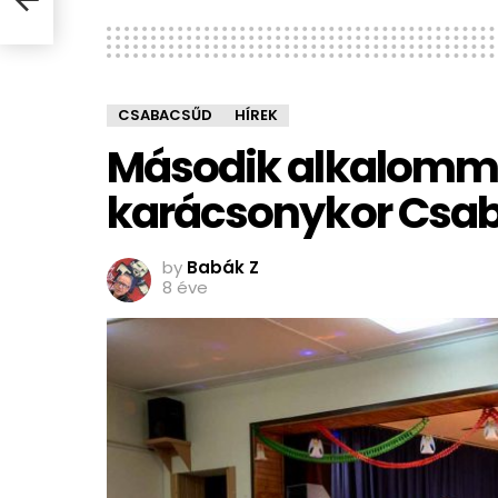
CSABACSŰD
HÍREK
Második alkalomma
karácsonykor Csaba
by
Babák Z
8 éve