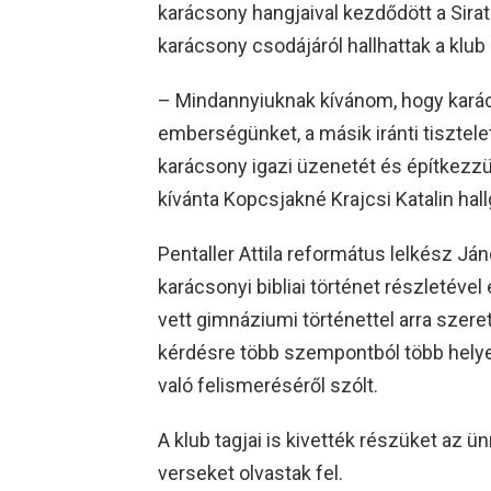
karácsony hangjaival kezdődött a Sirat
karácsony csodájáról hallhattak a klub a
– Mindannyiuknak kívánom, hogy karác
emberségünket, a másik iránti tisztel
karácsony igazi üzenetét és építkezz
kívánta Kopcsjakné Krajcsi Katalin hal
Pentaller Attila református lelkész J
karácsonyi bibliai történet részletével 
vett gimnáziumi történettel arra szeret
kérdésre több szempontból több helyes
való felismeréséről szólt.
A klub tagjai is kivették részüket az 
verseket olvastak fel.