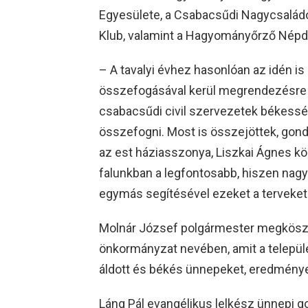
Egyesülete, a Csabacsűdi Nagycsalád
Klub, valamint a Hagyományőrző Népda
– A tavalyi évhez hasonlóan az idén is
összefogásával kerül megrendezésre ez
csabacsűdi civil szervezetek békess
összefogni. Most is összejöttek, gond
az est háziasszonya, Liszkai Ágnes k
falunkban a legfontosabb, hiszen nagy
egymás segítésével ezeket a terveket v
Molnár József polgármester megköszö
önkormányzat nevében, amit a települé
áldott és békés ünnepeket, eredménye
Láng Pál evangélikus lelkész ünnepi gon