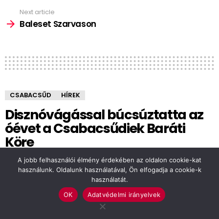
Next article
Baleset Szarvason
CSABACSŰD
HÍREK
Disznóvágással búcsúztatta az
óévet a Csabacsűdiek Baráti
Köre
A jobb felhasználói élmény érdekében az oldalon cookie-kat
by
Hegedűs Éva
használunk. Oldalunk használatával, Ön elfogadja a cookie-k
8 éve
használatát.
OK
Adatvédelmi irányelvek