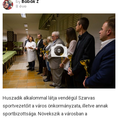
by
Babák Z
8 éve
0
Huszadik alkalommal látja vendégül Szarvas
sportvezetőit a város önkormányzata, illetve annak
sportbizottsága. Növekszik a városban a