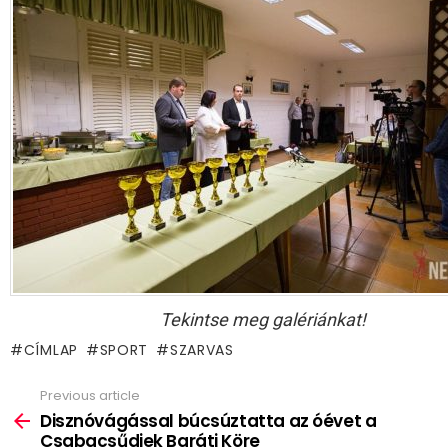
Tekintse meg galériánkat!
CÍMLAP
SPORT
SZARVAS
Previous article
See
more
Disznóvágással búcsúztatta az óévet a
Csabacsűdiek Baráti Köre