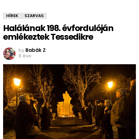
HÍREK
SZARVAS
Halálának 198. évfordulóján
emlékeztek Tessedikre
by
Babák Z
8 éve