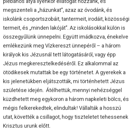
plébános atya ilyenkor ellátogat hozzánk, és
megszenteli a „házunkat”, azaz az óvodánk, és
iskolánk csoportszobáit, tantermeit, irodáit, közösségi
termeit, és „minden lakóját”. Az iskolásokkal külön is
összegyűlünk ünnepelni. Együtt imádkozva, énekelve
emlékezünk meg Vízkereszt ünnepéről – a három
királyok kis Jézusnál tett látogatásáról, vagy épp
Jézus megkeresztelkedéséről. Ez alkalommal az
ötödikesek mutattak be egy történetet. A gyerekek a
kis jelenetükben eljátszották, mi történhetett Jézus
születése idején. Átélhettük, mennyi nehézséggel
küzdhetett meg egykoron a három napkeleti bölcs, és
mégis felkerekedtek, elindultak! Vállalták a hosszú
utat, követték a csillagot, hogy tiszteletet tehessenek
Krisztus urunk előtt.