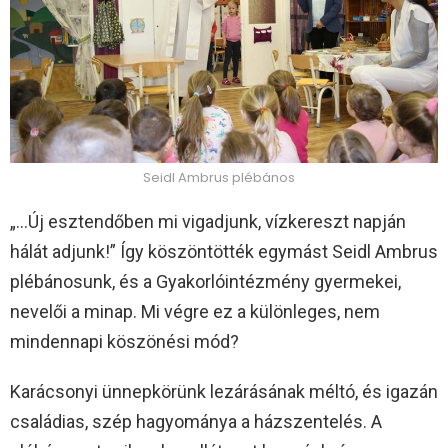
Seidl Ambrus plébános
„…Új esztendőben mi vigadjunk, vízkereszt napján
hálát adjunk!” Így köszöntötték egymást Seidl Ambrus
plébánosunk, és a Gyakorlóintézmény gyermekei,
nevelői a minap. Mi végre ez a különleges, nem
mindennapi köszönési mód?
Karácsonyi ünnepkörünk lezárásának méltó, és igazán
családias, szép hagyománya a házszentelés. A