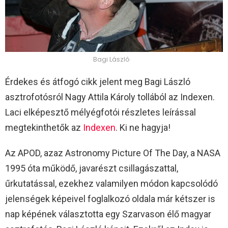
Bagi László
Érdekes és átfogó cikk jelent meg Bagi László
asztrofotósról Nagy Attila Károly tollából az Indexen.
Laci elképesztő mélyégfotói részletes leírással
megtekinthetők az
Indexen
. Ki ne hagyja!
Az APOD, azaz Astronomy Picture Of The Day, a NASA
1995 óta működő, javarészt csillagászattal,
űrkutatással, ezekhez valamilyen módon kapcsolódó
jelenségek képeivel foglalkozó oldala már kétszer is
nap képének választotta egy Szarvason élő magyar