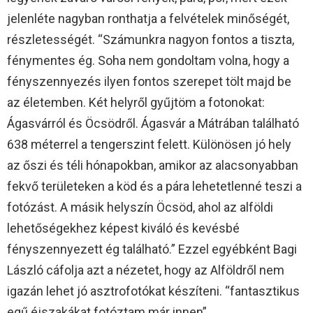
jelenléte nagyban ronthatja a felvételek minőségét,
részletességét. “Számunkra nagyon fontos a tiszta,
fénymentes ég. Soha nem gondoltam volna, hogy a
fényszennyezés ilyen fontos szerepet tölt majd be
az életemben. Két helyről gyűjtöm a fotonokat:
Ágasvárról és Öcsödről. Ágasvár a Mátrában található
638 méterrel a tengerszint felett. Különösen jó hely
az őszi és téli hónapokban, amikor az alacsonyabban
fekvő területeken a köd és a pára lehetetlenné teszi a
fotózást. A másik helyszín Öcsöd, ahol az alföldi
lehetőségekhez képest kiváló és kevésbé
fényszennyezett ég található.” Ezzel egyébként Bagi
László cáfolja azt a nézetet, hogy az Alföldről nem
igazán lehet jó asztrofotókat készíteni. “fantasztikus
egű éjszakákat fotóztam már innen”.