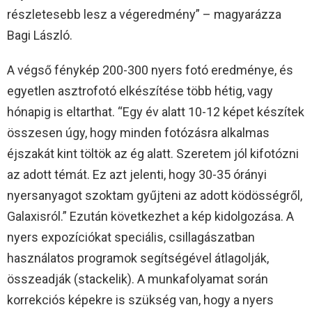
részletesebb lesz a végeredmény” – magyarázza
Bagi László.
A végső fénykép 200-300 nyers fotó eredménye, és
egyetlen asztrofotó elkészítése több hétig, vagy
hónapig is eltarthat. “Egy év alatt 10-12 képet készítek
összesen úgy, hogy minden fotózásra alkalmas
éjszakát kint töltök az ég alatt. Szeretem jól kifotózni
az adott témát. Ez azt jelenti, hogy 30-35 órányi
nyersanyagot szoktam gyűjteni az adott ködösségről,
Galaxisról.” Ezután következhet a kép kidolgozása. A
nyers expozíciókat speciális, csillagászatban
használatos programok segítségével átlagolják,
összeadják (stackelik). A munkafolyamat során
korrekciós képekre is szükség van, hogy a nyers