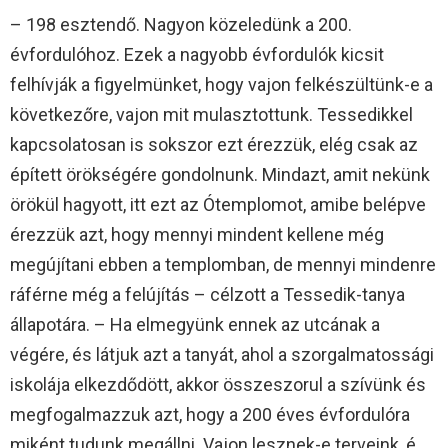
– 198 esztendő. Nagyon közeledünk a 200.
évfordulóhoz. Ezek a nagyobb évfordulók kicsit
felhívják a figyelmünket, hogy vajon felkészültünk-e a
következőre, vajon mit mulasztottunk. Tessedikkel
kapcsolatosan is sokszor ezt érezzük, elég csak az
épített örökségére gondolnunk. Mindazt, amit nekünk
örökül hagyott, itt ezt az Ótemplomot, amibe belépve
érezzük azt, hogy mennyi mindent kellene még
megújítani ebben a templomban, de mennyi mindenre
ráférne még a felújítás – célzott a Tessedik-tanya
állapotára. – Ha elmegyünk ennek az utcának a
végére, és látjuk azt a tanyát, ahol a szorgalmatossági
iskolája elkezdődött, akkor összeszorul a szívünk és
megfogalmazzuk azt, hogy a 200 éves évfordulóra
miként tudunk megállni. Vajon lesznek-e terveink, é