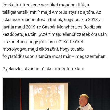
énekeltek, kedvenc versüket mondogatták, s
találgathatták, mit ír majd Ambrus atya az ajtóra. Az
iskolások már pontosan tudták, hogy csak a 2018-at
javítja majd 2019-re Gáspár, Menyhért, és Boldizsár
kezdőbetűje után. „Azért majd ellenőrizzétek óra után
a szünetben, hogy jól írtam-e?” Kérte őket
mosolyogva, majd elköszönt, hogy tovább
folytatódhasson a tanóra most már – megszentelten.
Gyekiczki Istvánné főiskolai mesteroktató