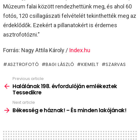
Múzeum falai között rendezhettünk meg, és ahol 60
fotós, 120 csillagászati felvételét tekinthették meg az
érdeklődők. Ezekért a pillanatokért is érdemes
asztrofotózni.”
Forrás: Nagy Attila Károly /
Index.hu
ASZTROFOTÓ
BAGI LÁSZLÓ
KIEMELT
SZARVAS
Previous article
See
more
Halálának 198. évfordulóján emlékeztek
Tessedikre
Next article
Békesség e háznak! – És minden lakójának!