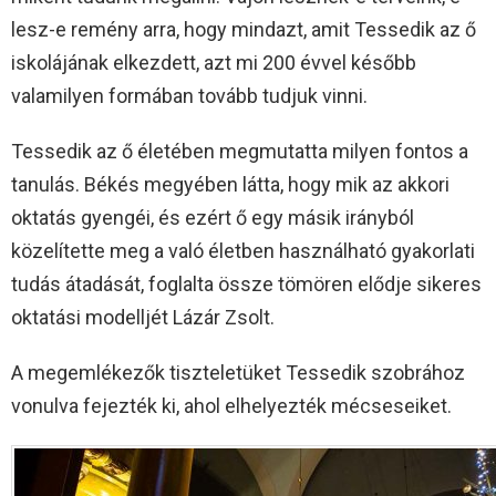
lesz-e remény arra, hogy mindazt, amit Tessedik az ő
iskolájának elkezdett, azt mi 200 évvel később
valamilyen formában tovább tudjuk vinni.
Tessedik az ő életében megmutatta milyen fontos a
tanulás. Békés megyében látta, hogy mik az akkori
oktatás gyengéi, és ezért ő egy másik irányból
közelítette meg a való életben használható gyakorlati
tudás átadását, foglalta össze tömören elődje sikeres
oktatási modelljét Lázár Zsolt.
A megemlékezők tiszteletüket Tessedik szobrához
vonulva fejezték ki, ahol elhelyezték mécseseiket.