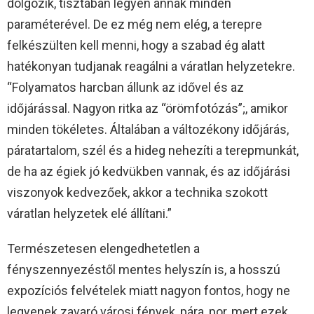
dolgozik, tisztában legyen annak minden
paraméterével. De ez még nem elég, a terepre
felkészülten kell menni, hogy a szabad ég alatt
hatékonyan tudjanak reagálni a váratlan helyzetekre.
“Folyamatos harcban állunk az idővel és az
időjárással. Nagyon ritka az “örömfotózás”;, amikor
minden tökéletes. Általában a változékony időjárás,
páratartalom, szél és a hideg nehezíti a terepmunkát,
de ha az égiek jó kedvükben vannak, és az időjárási
viszonyok kedvezőek, akkor a technika szokott
váratlan helyzetek elé állítani.”
Természetesen elengedhetetlen a
fényszennyezéstől mentes helyszín is, a hosszú
expozíciós felvételek miatt nagyon fontos, hogy ne
legyenek zavaró városi fények, pára, por, mert ezek