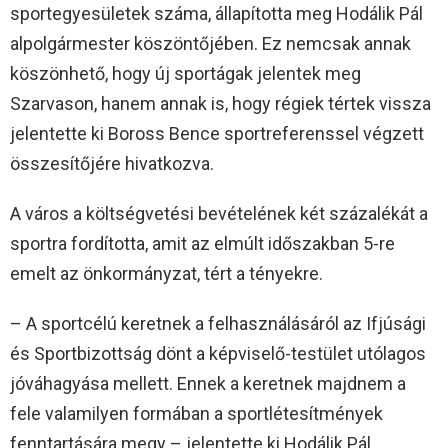
sportegyesületek száma, állapította meg Hodálik Pál
alpolgármester köszöntőjében. Ez nemcsak annak
köszönhető, hogy új sportágak jelentek meg
Szarvason, hanem annak is, hogy régiek tértek vissza
jelentette ki Boross Bence sportreferenssel végzett
összesítőjére hivatkozva.
A város a költségvetési bevételének két százalékát a
sportra fordította, amit az elmúlt időszakban 5-re
emelt az önkormányzat, tért a tényekre.
– A sportcélú keretnek a felhasználásáról az Ifjúsági
és Sportbizottság dönt a képviselő-testület utólagos
jóváhagyása mellett. Ennek a keretnek majdnem a
fele valamilyen formában a sportlétesítmények
fenntartására megy – jelentette ki Hodálik Pál.