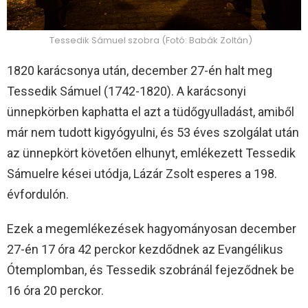
Tessedik Sámuel szobra (Fotó: Babák Zoltán)
1820 karácsonya után, december 27-én halt meg
Tessedik Sámuel (1742-1820). A karácsonyi
ünnepkörben kaphatta el azt a tüdőgyulladást, amiből
már nem tudott kigyógyulni, és 53 éves szolgálat után
az ünnepkört követően elhunyt, emlékezett Tessedik
Sámuelre kései utódja, Lázár Zsolt esperes a 198.
évfordulón.
Ezek a megemlékezések hagyományosan december
27-én 17 óra 42 perckor kezdődnek az Evangélikus
Ótemplomban, és Tessedik szobránál fejeződnek be
16 óra 20 perckor.