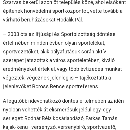
Szarvas bekerül azon öt település közé, ahol elsőként
építenek honvédelmi sportközpontot, vette tovább a
várható beruházásokat Hodálik Pál.
– 2003 óta az Ifjúsági és Sportbizottság döntése
értelmében minden évben olyan sportolókat,
sportvezetőket, akik pályafutásuk során aktív
szerepet játszottak a város sportéletében, kiváló
eredményeket értek el, vagy több évtizedes munkát
végeztek, végeznek jelenleg is – tájékoztatta a
jelenlevőket Boross Bence sportreferens.
A legutóbbi idevonatkozó döntés értelmében az idén
nyolcan vehették át elismerésük jeléül egy-egy
serleget: Bodnár Béla kosárlabdázó, Farkas Tamás
kajak-kenu–versenyző, versenybíró, sportvezető,