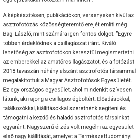
A képkészítésen, publikációkon, versenyeken kívül az
asztrofotózás közösségteremtő erejét említi még
Bagi László, mint számára igen fontos dolgot. “Egyre
többen érdeklődnek a csillagászat iránt. Kiváló
lehetőség az asztrofotókon keresztül megismertetni
az emberekkel az amatőrcsillagászatot, és a fotózást.
2018 tavaszán néhány elszánt asztrofotós társammal
megalakítottuk a Magyar Asztrofotósok Egyesületét.
Ez egy országos egyesület, ahol mindenkit szívesen
látunk, aki rajong a csillagos égboltért. Előadásokkal,
találkozókkal, kiállításokkal szeretnénk segíteni és
támogatni a kezdő és haladó asztrofotós társainkat
egyaránt. Nagyszerű érzés volt megélni az egyesület
első nagy kiállítását, amelyet a Természettudományi