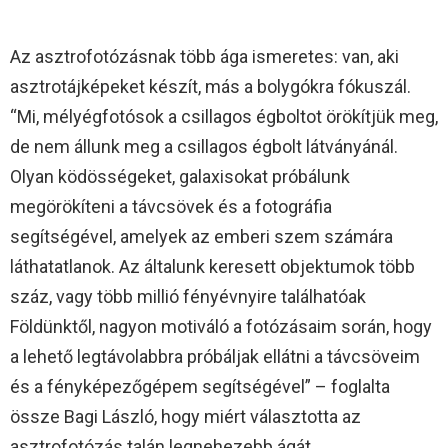
Az asztrofotózásnak több ága ismeretes: van, aki
asztrotájképeket készít, más a bolygókra fókuszál.
“Mi, mélyégfotósok a csillagos égboltot örökítjük meg,
de nem állunk meg a csillagos égbolt látványánál.
Olyan ködösségeket, galaxisokat próbálunk
megörökíteni a távcsövek és a fotográfia
segítségével, amelyek az emberi szem számára
láthatatlanok. Az általunk keresett objektumok több
száz, vagy több millió fényévnyire találhatóak
Földünktől, nagyon motiváló a fotózásaim során, hogy
a lehető legtávolabbra próbáljak ellátni a távcsöveim
és a fényképezőgépem segítségével” – foglalta
össze Bagi László, hogy miért választotta az
asztrofotózás talán legnehezebb ágát.