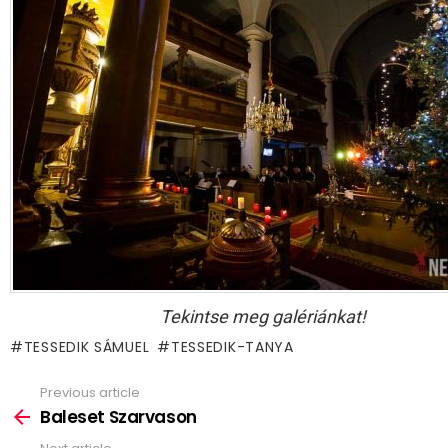
Tekintse meg galériánkat!
TESSEDIK SÁMUEL
TESSEDIK-TANYA
Previous article
See
more
Baleset Szarvason