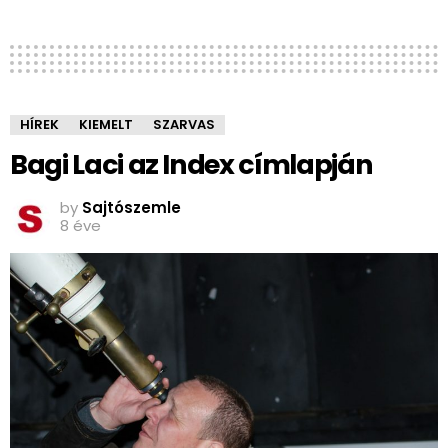
HÍREK
KIEMELT
SZARVAS
Bagi Laci az Index címlapján
by
Sajtószemle
8 éve