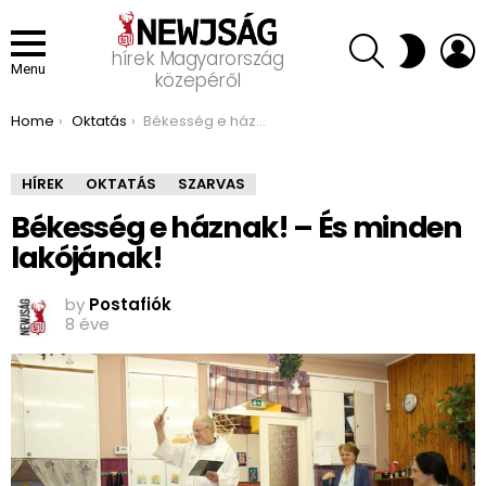
SEARCH
L
SWITCH
hírek Magyarország
SKIN
Menu
közepéről
You are here:
Home
Oktatás
Békesség e háznak! – És minden lakójának!
HÍREK
OKTATÁS
SZARVAS
Békesség e háznak! – És minden
lakójának!
by
Postafiók
8 éve