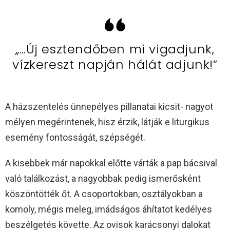
„…Új esztendőben mi vigadjunk,
vízkereszt napján hálát adjunk!”
A házszentelés ünnepélyes pillanatai kicsit- nagyot
mélyen megérintenek, hisz érzik, látják e liturgikus
esemény fontosságát, szépségét.
A kisebbek már napokkal előtte várták a pap bácsival
való találkozást, a nagyobbak pedig ismerősként
köszöntötték őt. A csoportokban, osztályokban a
komoly, mégis meleg, imádságos áhítatot kedélyes
beszélgetés követte. Az ovisok karácsonyi dalokat