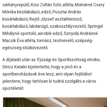
sárkányrepülő, Kiss Zoltán futó, atléta, Molnárné Csery
Mónika kézilabdázó, edző, Pusztai András
kosárlabdázó, Rejtő József asztalitenisző,
kosárlabdázó, labdarúgó, szakosztályvezető, Springel
Mihályné sportoló, aerobik edző, Sznyida Andrásné
Maczik Éva atléta, tornász, testnevelő, szépség-
egészség stúdióvezető.
A díjátadó után az Ifjúsági és Sportbizottság elnöke,
Giricz Katalin kijelentette, hogy a jövő év a
sportberuházások éve lesz, ami olyan fejlődést
jelentene, hogy tartósan ki tudná szolgálni a város
sportéletét.