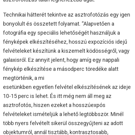
Technikai hátterét tekintve az asztrofotózás egy igen
bonyolult és összetett folyamat. “Alapvetően a
fotográfia egy speciális lehetőségét használjuk a
fényképek elkészítéséhez, hosszú expozíciós idejű
felvételeket készítünk a kiszemelt ködösségről, vagy
galaxisról. Ez annyit jelent, hogy amíg egy nappali
fénykép elkészítése a másodperc töredéke alatt
megtörténik, a mi
esetünkben egyetlen felvétel elkészítésének az ideje
10-15 perc is lehet. És itt még nem áll meg az
asztrofotós, hiszen ezeket a hosszúexpós
felvételeket ismételjük a lehető legtöbbször. Minél
több nyers felvételt sikerül összegyűjteni az adott
objektumról, annál tisztább, kontrasztosabb,