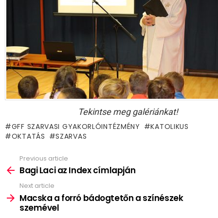
Tekintse meg galériánkat!
GFF SZARVASI GYAKORLÓINTÉZMÉNY
KATOLIKUS
OKTATÁS
SZARVAS
Previous article
See
more
Bagi Laci az Index címlapján
Next article
Macska a forró bádogtetőn a színészek
szemével