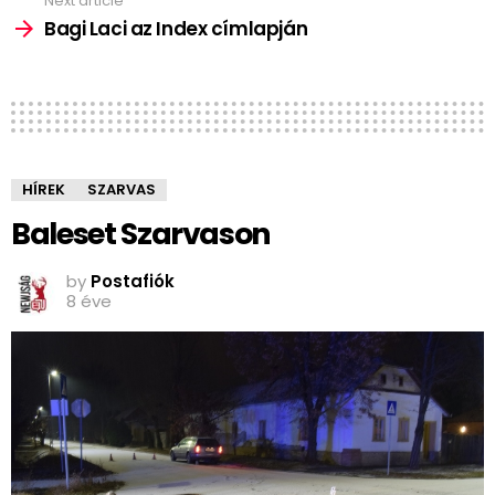
Next article
Bagi Laci az Index címlapján
HÍREK
SZARVAS
Baleset Szarvason
by
Postafiók
8 éve