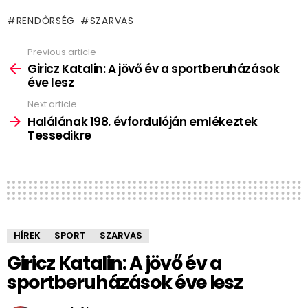
RENDŐRSÉG
SZARVAS
Previous article
See
more
Giricz Katalin: A jövő év a sportberuházások
éve lesz
Next article
Halálának 198. évfordulóján emlékeztek
Tessedikre
HÍREK
SPORT
SZARVAS
Giricz Katalin: A jövő év a
sportberuházások éve lesz