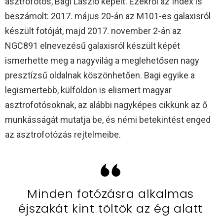
asztrofotós, Bagi László képeit. Ezekről az Index is
beszámolt: 2017. május 20-án az M101-es galaxisról
készült fotóját, majd 2017. november 2-án az
NGC891 elnevezésű galaxisról készült képét
ismerhette meg a nagyvilág a meglehetősen nagy
presztízsű oldalnak köszönhetően. Bagi egyike a
legismertebb, külföldön is elismert magyar
asztrofotósoknak, az alábbi nagyképes cikkünk az ő
munkásságát mutatja be, és némi betekintést enged
az asztrofotózás rejtelmeibe.
Minden fotózásra alkalmas
éjszakát kint töltök az ég alatt