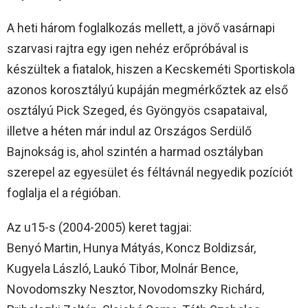
A heti három foglalkozás mellett, a jövő vasárnapi
szarvasi rajtra egy igen nehéz erőpróbával is
készültek a fiatalok, hiszen a Kecskeméti Sportiskola
azonos korosztályú kupáján megmérkőztek az első
osztályú Pick Szeged, és Gyöngyös csapataival,
illetve a héten már indul az Országos Serdülő
Bajnokság is, ahol szintén a harmad osztályban
szerepel az egyesület és féltávnál negyedik pozíciót
foglalja el a régióban.
Az u15-s (2004-2005) keret tagjai:
Benyó Martin, Hunya Mátyás, Koncz Boldizsár,
Kugyela László, Laukó Tibor, Molnár Bence,
Novodomszky Nesztor, Novodomszky Richárd,