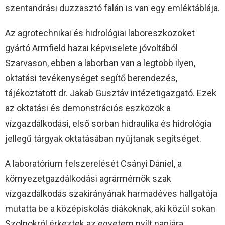
szentandrási duzzasztó falán is van egy emléktáblája.
Az agrotechnikai és hidrológiai laboreszközöket
gyártó Armfield hazai képviselete jóvoltából
Szarvason, ebben a laborban van a legtöbb ilyen,
oktatási tevékenységet segítő berendezés,
tájékoztatott dr. Jakab Gusztáv intézetigazgató. Ezek
az oktatási és demonstrációs eszközök a
vízgazdálkodási, első sorban hidraulika és hidrológia
jellegű tárgyak oktatásában nyújtanak segítséget.
A laboratórium felszerelését Csányi Dániel, a
környezetgazdálkodási agrármérnök szak
vízgazdálkodás szakirányának harmadéves hallgatója
mutatta be a középiskolás diákoknak, aki közül sokan
Szolnokról érkeztek az egyetem nyílt napjára.