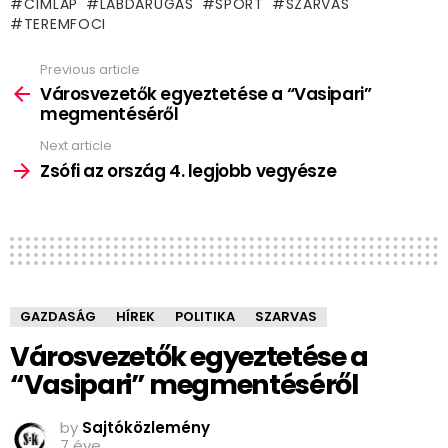
CÍMLAP
LABDARÚGÁS
SPORT
SZARVAS
TEREMFOCI
Previous article
See
more
Városvezetők egyeztetése a “Vasipari”
megmentéséről
Next article
Zsófi az ország 4. legjobb vegyésze
GAZDASÁG
HÍREK
POLITIKA
SZARVAS
Városvezetők egyeztetése a
“Vasipari” megmentéséről
by
Sajtóközlemény
7 éve