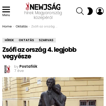
SEARCH
L
SWITCH
hírek Magyarország
SKIN
Menu
közepéről
You are here:
Home
Oktatás
Zsófi az ország 4. legjobb vegyésze
HÍREK
OKTATÁS
SZARVAS
Zsófi az ország 4. legjobb
vegyésze
by
Postafiók
7 éve