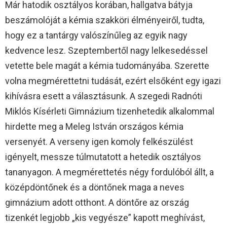
Már hatodik osztályos korában, hallgatva bátyja
beszámolóját a kémia szakköri élményeiről, tudta,
hogy ez a tantárgy valószínűleg az egyik nagy
kedvence lesz. Szeptembertől nagy lelkesedéssel
vetette bele magát a kémia tudományába. Szerette
volna megmérettetni tudását, ezért elsőként egy igazi
kihívásra esett a választásunk. A szegedi Radnóti
Miklós Kísérleti Gimnázium tizenhetedik alkalommal
hirdette meg a Meleg István országos kémia
versenyét. A verseny igen komoly felkészülést
igényelt, messze túlmutatott a hetedik osztályos
tananyagon. A megmérettetés négy fordulóból állt, a
középdöntőnek és a döntőnek maga a neves
gimnázium adott otthont. A döntőre az ország
tizenkét legjobb „kis vegyésze” kapott meghívást,