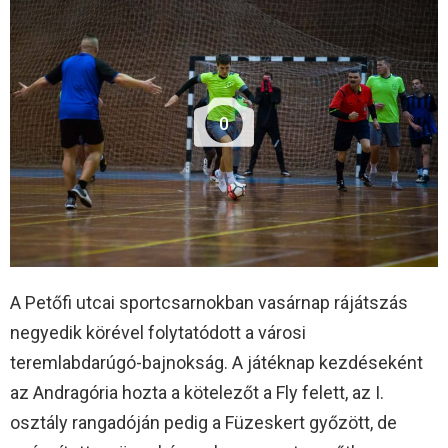
0
A Petőfi utcai sportcsarnokban vasárnap rájátszás
negyedik körével folytatódott a városi
teremlabdarúgó-bajnokság. A játéknap kezdéseként
az Andragória hozta a kötelezőt a Fly felett, az I.
osztály rangadóján pedig a Füzeskert győzött, de