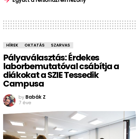
Együtt a felsőházi élmezőny
HÍREK
OKTATÁS
SZARVAS
Pályaválasztás: Érdekes
laborbemutatóval csábítja a
diákokat a SZIE Tessedik
Campusa
by
Babák Z
7 éve