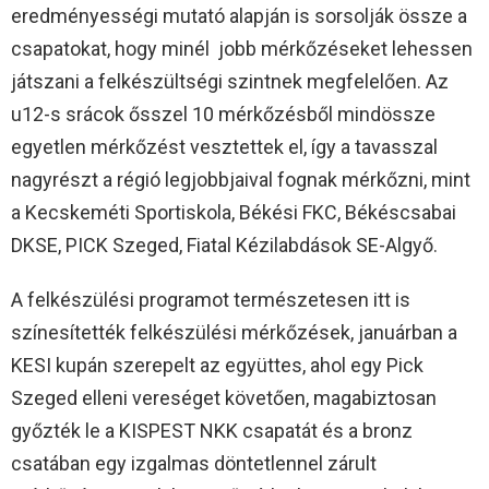
eredményességi mutató alapján is sorsolják össze a
csapatokat, hogy minél jobb mérkőzéseket lehessen
játszani a felkészültségi szintnek megfelelően. Az
u12-s srácok ősszel 10 mérkőzésből mindössze
egyetlen mérkőzést vesztettek el, így a tavasszal
nagyrészt a régió legjobbjaival fognak mérkőzni, mint
a Kecskeméti Sportiskola, Békési FKC, Békéscsabai
DKSE, PICK Szeged, Fiatal Kézilabdások SE-Algyő.
A felkészülési programot természetesen itt is
színesítették felkészülési mérkőzések, januárban a
KESI kupán szerepelt az együttes, ahol egy Pick
Szeged elleni vereséget követően, magabiztosan
győzték le a KISPEST NKK csapatát és a bronz
csatában egy izgalmas döntetlennel zárult