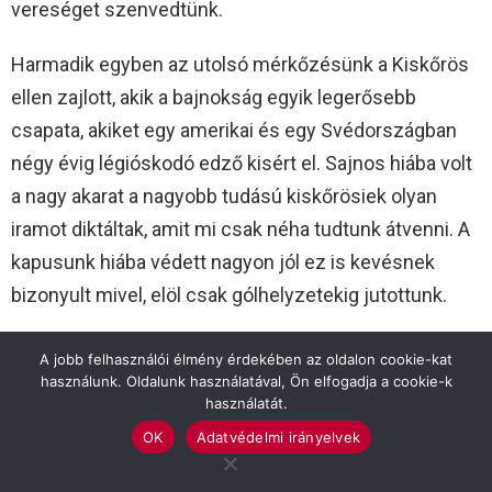
vereséget szenvedtünk.
Harmadik egyben az utolsó mérkőzésünk a Kiskőrös
ellen zajlott, akik a bajnokság egyik legerősebb
csapata, akiket egy amerikai és egy Svédországban
négy évig légióskodó edző kisért el. Sajnos hiába volt
a nagy akarat a nagyobb tudású kiskőrösiek olyan
iramot diktáltak, amit mi csak néha tudtunk átvenni. A
kapusunk hiába védett nagyon jól ez is kevésnek
bizonyult mivel, elöl csak gólhelyzetekig jutottunk.
Gratulálunk és sok sikert a szarvasi csapatnak a
A jobb felhasználói élmény érdekében az oldalon cookie-kat
bajnoki szerepléshez.
használunk. Oldalunk használatával, Ön elfogadja a cookie-k
használatát.
A Szarvasi Jégkorong SE tagjai:
OK
Adatvédelmi irányelvek