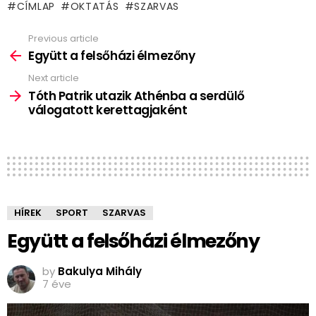
CÍMLAP
OKTATÁS
SZARVAS
Previous article
See
more
Együtt a felsőházi élmezőny
Next article
Tóth Patrik utazik Athénba a serdülő
válogatott kerettagjaként
HÍREK
SPORT
SZARVAS
Együtt a felsőházi élmezőny
by
Bakulya Mihály
7 éve