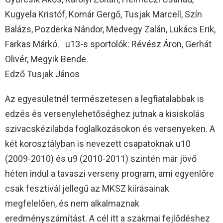
Kugyela Kristóf, Komár Gergő, Tusjak Marcell, Szín
Balázs, Pozderka Nándor, Medvegy Zalán, Lukács Erik,
Farkas Márkó. u13-s sportolók: Révész Áron, Gerhát
Olivér, Megyik Bende.
Edző Tusjak János
Az egyesületnél természetesen a legfiatalabbak is
edzés és versenylehetőséghez jutnak a kisiskolás
szivacskézilabda foglalkozásokon és versenyeken. A
két korosztályban is nevezett csapatoknak u10
(2009-2010) és u9 (2010-2011) szintén már jövő
héten indul a tavaszi verseny program, ami egyenlőre
csak fesztivál jellegű az MKSZ kiírásainak
megfelelően, és nem alkalmaznak
eredményszámítást. A cél itt a szakmai fejlődéshez