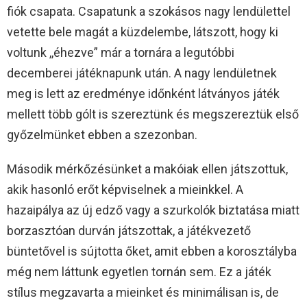
fiók csapata. Csapatunk a szokásos nagy lendülettel
vetette bele magát a küzdelembe, látszott, hogy ki
voltunk ,,éhezve” már a tornára a legutóbbi
decemberei játéknapunk után. A nagy lendületnek
meg is lett az eredménye időnként látványos játék
mellett több gólt is szereztünk és megszereztük első
győzelmünket ebben a szezonban.
Második mérkőzésünket a makóiak ellen játszottuk,
akik hasonló erőt képviselnek a mieinkkel. A
hazaipálya az új edző vagy a szurkolók biztatása miatt
borzasztóan durván játszottak, a játékvezető
büntetővel is sújtotta őket, amit ebben a korosztályba
még nem láttunk egyetlen tornán sem. Ez a játék
stílus megzavarta a mieinket és minimálisan is, de