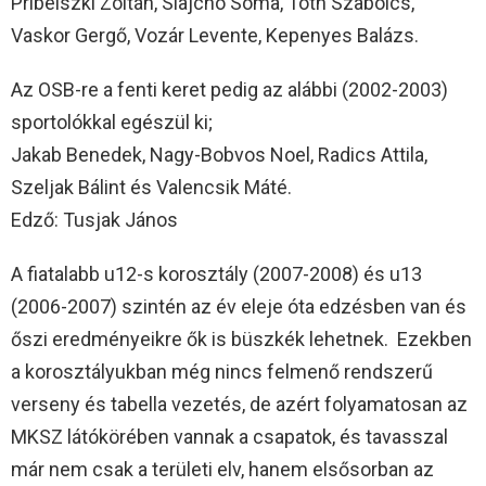
Pribelszki Zoltán, Slajchó Soma, Tóth Szabolcs,
Vaskor Gergő, Vozár Levente, Kepenyes Balázs.
Az OSB-re a fenti keret pedig az alábbi (2002-2003)
sportolókkal egészül ki;
Jakab Benedek, Nagy-Bobvos Noel, Radics Attila,
Szeljak Bálint és Valencsik Máté.
Edző: Tusjak János
A fiatalabb u12-s korosztály (2007-2008) és u13
(2006-2007) szintén az év eleje óta edzésben van és
őszi eredményeikre ők is büszkék lehetnek. Ezekben
a korosztályukban még nincs felmenő rendszerű
verseny és tabella vezetés, de azért folyamatosan az
MKSZ látókörében vannak a csapatok, és tavasszal
már nem csak a területi elv, hanem elsősorban az