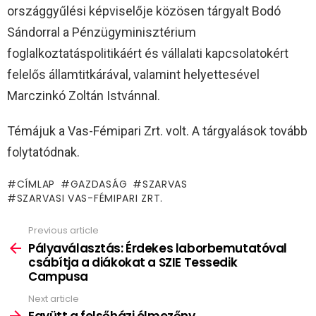
országgyűlési képviselője közösen tárgyalt Bodó
Sándorral a Pénzügyminisztérium
foglalkoztatáspolitikáért és vállalati kapcsolatokért
felelős államtitkárával, valamint helyettesével
Marczinkó Zoltán Istvánnal.
Témájuk a Vas-Fémipari Zrt. volt. A tárgyalások tovább
folytatódnak.
CÍMLAP
GAZDASÁG
SZARVAS
SZARVASI VAS-FÉMIPARI ZRT.
Previous article
See
more
Pályaválasztás: Érdekes laborbemutatóval
csábítja a diákokat a SZIE Tessedik
Campusa
Next article