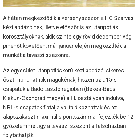
A héten megkezdődik a versenyszezon a HC Szarvas
kézilabdázóinak, illetve először is az utánpótlás
korosztályoknak, akik szinte egy rövid december végi
pihenőt követően, már január elején megkezdték a
munkát a tavaszi szezonra.
Az egyesület utánpótláskorú kézilabdázói sikeres
őszt mondhatnak magukénak, hiszen az u15-s
csapatuk a Badó László régióban (Békés-Bács
Kiskun-Csongrád megye) a III. osztályban indulva,
NBII-s csapatok fiataljaival találkozhattak és az
alapszakaszt maximális pontszámmal fejezték be 12
győzelemmel, így a tavaszi szezont a felsőházban
folytathatják.