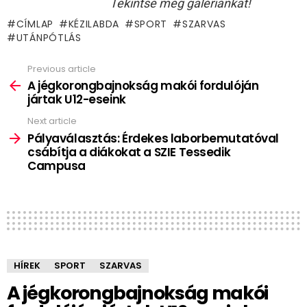
Tekintse meg galériánkat!
CÍMLAP
KÉZILABDA
SPORT
SZARVAS
UTÁNPÓTLÁS
Previous article
See
more
A jégkorongbajnokság makói fordulóján
jártak U12-eseink
Next article
Pályaválasztás: Érdekes laborbemutatóval
csábítja a diákokat a SZIE Tessedik
Campusa
HÍREK
SPORT
SZARVAS
A jégkorongbajnokság makói