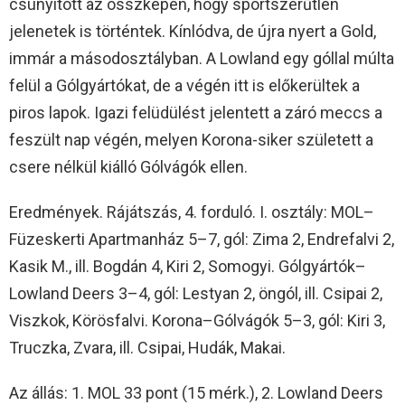
csúnyított az összképen, hogy sportszerűtlen
jelenetek is történtek. Kínlódva, de újra nyert a Gold,
immár a másodosztályban. A Lowland egy góllal múlta
felül a Gólgyártókat, de a végén itt is előkerültek a
piros lapok. Igazi felüdülést jelentett a záró meccs a
feszült nap végén, melyen Korona-siker született a
csere nélkül kiálló Gólvágók ellen.
Eredmények. Rájátszás, 4. forduló. I. osztály: MOL–
Füzeskerti Apartmanház 5–7, gól: Zima 2, Endrefalvi 2,
Kasik M., ill. Bogdán 4, Kiri 2, Somogyi. Gólgyártók–
Lowland Deers 3–4, gól: Lestyan 2, öngól, ill. Csipai 2,
Viszkok, Körösfalvi. Korona–Gólvágók 5–3, gól: Kiri 3,
Truczka, Zvara, ill. Csipai, Hudák, Makai.
Az állás: 1. MOL 33 pont (15 mérk.), 2. Lowland Deers