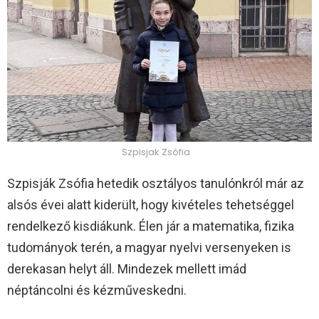
Szpisjak Zsófia
Szpisják Zsófia hetedik osztályos tanulónkról már az
alsós évei alatt kiderült, hogy kivételes tehetséggel
rendelkező kisdiákunk. Élen jár a matematika, fizika
tudományok terén, a magyar nyelvi versenyeken is
derekasan helyt áll. Mindezek mellett imád
néptáncolni és kézműveskedni.