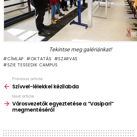
Tekintse meg galériánkat!
CÍMLAP
OKTATÁS
SZARVAS
SZIE TESSEDIK CAMPUS
Previous article
See
more
Szívvel-lélekkel kézilabda
Next article
Városvezetők egyeztetése a “Vasipari”
megmentéséről