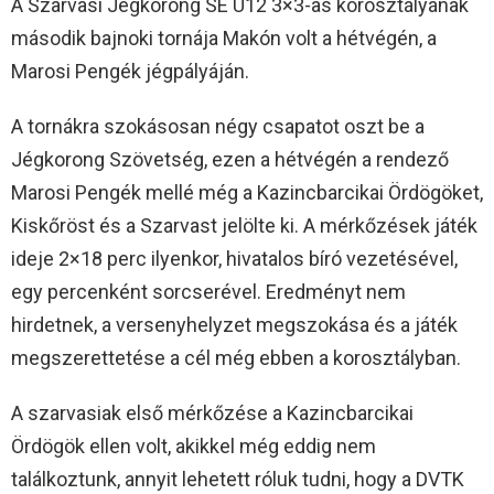
A Szarvasi Jégkorong SE U12 3×3-as korosztályának
második bajnoki tornája Makón volt a hétvégén, a
Marosi Pengék jégpályáján.
A tornákra szokásosan négy csapatot oszt be a
Jégkorong Szövetség, ezen a hétvégén a rendező
Marosi Pengék mellé még a Kazincbarcikai Ördögöket,
Kiskőröst és a Szarvast jelölte ki. A mérkőzések játék
ideje 2×18 perc ilyenkor, hivatalos bíró vezetésével,
egy percenként sorcserével. Eredményt nem
hirdetnek, a versenyhelyzet megszokása és a játék
megszerettetése a cél még ebben a korosztályban.
A szarvasiak első mérkőzése a Kazincbarcikai
Ördögök ellen volt, akikkel még eddig nem
találkoztunk, annyit lehetett róluk tudni, hogy a DVTK