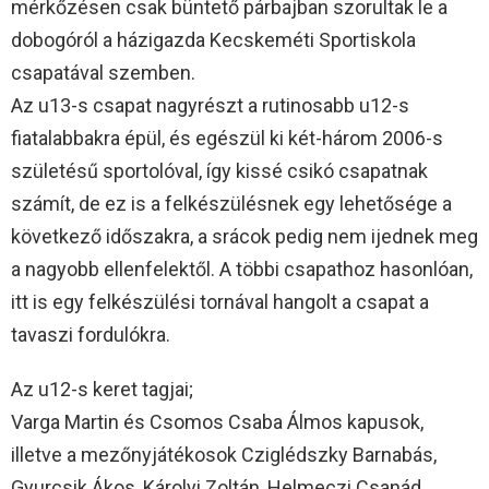
mérkőzésen csak büntető párbajban szorultak le a
dobogóról a házigazda Kecskeméti Sportiskola
csapatával szemben.
Az u13-s csapat nagyrészt a rutinosabb u12-s
fiatalabbakra épül, és egészül ki két-három 2006-s
születésű sportolóval, így kissé csikó csapatnak
számít, de ez is a felkészülésnek egy lehetősége a
következő időszakra, a srácok pedig nem ijednek meg
a nagyobb ellenfelektől. A többi csapathoz hasonlóan,
itt is egy felkészülési tornával hangolt a csapat a
tavaszi fordulókra.
Az u12-s keret tagjai;
Varga Martin és Csomos Csaba Álmos kapusok,
illetve a mezőnyjátékosok Cziglédszky Barnabás,
Gyurcsik Ákos, Károlyi Zoltán, Helmeczi Csanád,