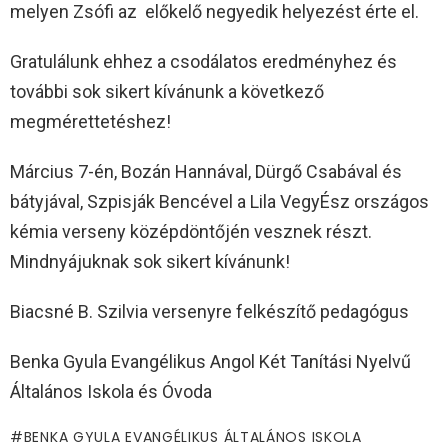
melyen Zsófi az előkelő negyedik helyezést érte el.
Gratulálunk ehhez a csodálatos eredményhez és
további sok sikert kívánunk a következő
megmérettetéshez!
Március 7-én, Bozán Hannával, Dürgő Csabával és
bátyjával, Szpisják Bencével a Lila VegyÉsz országos
kémia verseny középdöntőjén vesznek részt.
Mindnyájuknak sok sikert kívánunk!
Biacsné B. Szilvia versenyre felkészítő pedagógus
Benka Gyula Evangélikus Angol Két Tanítási Nyelvű
Általános Iskola és Óvoda
BENKA GYULA EVANGÉLIKUS ÁLTALÁNOS ISKOLA