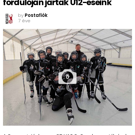
fordulóján jártak U12-eseink
by
Postafiók
7 éve
0