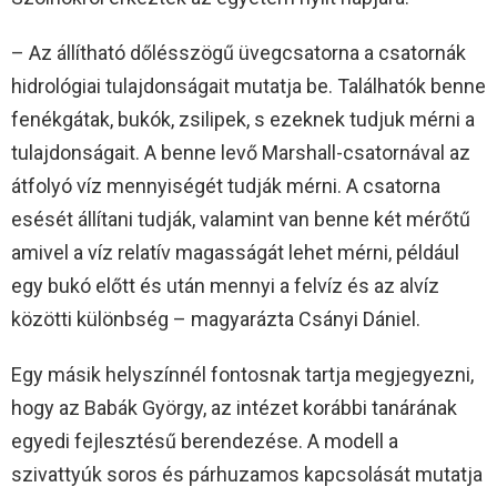
– Az állítható dőlésszögű üvegcsatorna a csatornák
hidrológiai tulajdonságait mutatja be. Találhatók benne
fenékgátak, bukók, zsilipek, s ezeknek tudjuk mérni a
tulajdonságait. A benne levő Marshall-csatornával az
átfolyó víz mennyiségét tudják mérni. A csatorna
esését állítani tudják, valamint van benne két mérőtű
amivel a víz relatív magasságát lehet mérni, például
egy bukó előtt és után mennyi a felvíz és az alvíz
közötti különbség – magyarázta Csányi Dániel.
Egy másik helyszínnél fontosnak tartja megjegyezni,
hogy az Babák György, az intézet korábbi tanárának
egyedi fejlesztésű berendezése. A modell a
szivattyúk soros és párhuzamos kapcsolását mutatja