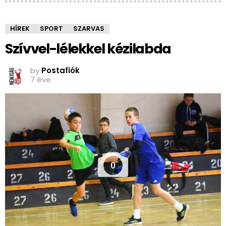
HÍREK
SPORT
SZARVAS
Szívvel-lélekkel kézilabda
by
Postafiók
7 éve
0