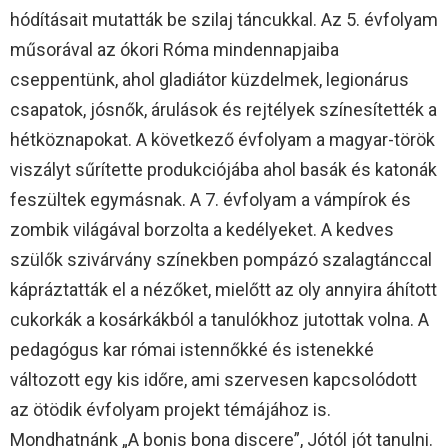
hódításait mutatták be szilaj táncukkal. Az 5. évfolyam
műsorával az ókori Róma mindennapjaiba
cseppentünk, ahol gladiátor küzdelmek, legionárus
csapatok, jósnők, árulások és rejtélyek színesítették a
hétköznapokat. A következő évfolyam a magyar-török
viszályt sűrítette produkciójába ahol basák és katonák
feszültek egymásnak. A 7. évfolyam a vámpírok és
zombik világával borzolta a kedélyeket. A kedves
szülők szivárvány színekben pompázó szalagtánccal
kápráztatták el a nézőket, mielőtt az oly annyira áhított
cukorkák a kosárkákból a tanulókhoz jutottak volna. A
pedagógus kar római istennőkké és istenekké
változott egy kis időre, ami szervesen kapcsolódott
az ötödik évfolyam projekt témájához is.
Mondhatnánk „A bonis bona discere”, Jótól jót tanulni.