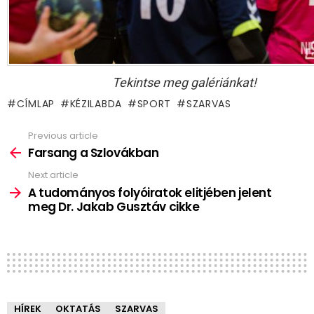
Tekintse meg galériánkat!
CÍMLAP
KÉZILABDA
SPORT
SZARVAS
Previous article
See
more
Farsang a Szlovákban
Next article
A tudományos folyóiratok elitjében jelent
meg Dr. Jakab Gusztáv cikke
HÍREK
OKTATÁS
SZARVAS