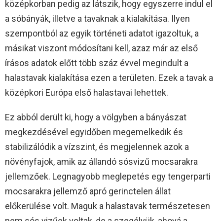
középkorban pedig az látszik, hogy egyszerre indul el
a sóbányák, illetve a tavaknak a kialakítása. Ilyen
szempontból az egyik történeti adatot igazoltuk, a
másikat viszont módosítani kell, azaz már az első
írásos adatok előtt több száz évvel megindult a
halastavak kialakítása ezen a területen. Ezek a tavak a
középkori Európa első halastavai lehettek.
Ez abból derült ki, hogy a völgyben a bányászat
megkezdésével egyidőben megemelkedik és
stabilizálódik a vízszint, és megjelennek azok a
növényfajok, amik az állandó sósvizű mocsarakra
jellemzőek. Legnagyobb meglepetés egy tengerparti
mocsarakra jellemző apró gerinctelen állat
előkerülése volt. Maguk a halastavak természetesen
nem sós vizűek voltak, de a szegélyük, ahová a