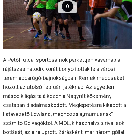
0
A Petőfi utcai sportcsarnok parkettjén vasárnap a
rájátszás hatodik körét bonyolították le a városi
teremlabdarúgó-bajnokságban. Remek meccseket
hozott az utolsó februári játéknap. Az egyetlen
második ligás találkozón a Nagyrét kőkemény
csatában diadalmaskodott. Meglepetésre kikapott a
listavezető Lowland, méghozzá a„mumusnak”
számító Gólvágóktól. A MOL, kihasználva a riválisok
botlását, az élre ugrott. Zárásként, már három góllal