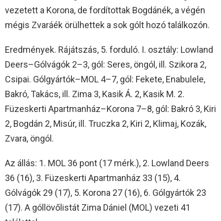
vezetett a Korona, de fordítottak Bogdánék, a végén
mégis Zvaráék örülhettek a sok gólt hozó találkozón.
Eredmények. Rájátszás, 5. forduló. I. osztály: Lowland
Deers–Gólvágók 2–3, gól: Seres, öngól, ill. Szikora 2,
Csipai. Gólgyártók–MOL 4–7, gól: Fekete, Enabulele,
Bakró, Takács, ill. Zima 3, Kasik Á. 2, Kasik M. 2.
Füzeskerti Apartmanház–Korona 7–8, gól: Bakró 3, Kiri
2, Bogdán 2, Misúr, ill. Truczka 2, Kiri 2, Klimaj, Kozák,
Zvara, öngól.
Az állás: 1. MOL 36 pont (17 mérk.), 2. Lowland Deers
36 (16), 3. Füzeskerti Apartmanház 33 (15), 4.
Gólvágók 29 (17), 5. Korona 27 (16), 6. Gólgyártók 23
(17). A góllövőlistát Zima Dániel (MOL) vezeti 41