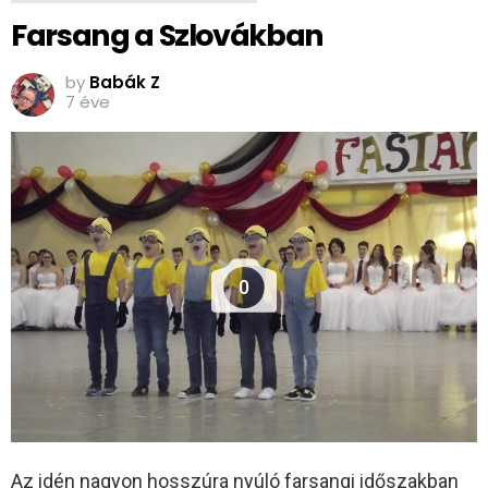
Farsang a Szlovákban
by
Babák Z
7 éve
0
Az idén nagyon hosszúra nyúló farsangi időszakban