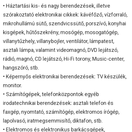
• Háztartási kis- és nagy berendezések, illetve
szórakoztató elektronikai cikkek: kávéfőző, vízforraló,
mikrohullámú sütő, szendvicssütő, porszívó, konyhai
kisgépek, hűtőszekrény, mosógép, mosogatógép,
villanytűzhely, villanybojler, ventilátor, lámpatest,
asztali lámpa, valamint videomagnó, DVD lejátszó,
rádió, magnó, CD lejátszó, Hi-Fi torony, Music-center,
hangszóró, stb.
• Képernyős elektronikai berendezések: TV készülék,
monitor.
• Számítógépek, telefonközpontok egyéb
irodatechnikai berendezések: asztali telefon és
faxgép, nyomtató, számítógép, elektromos írógép,
lapolvasó, iratmegsemmisítő, diktafon, stb.
• Elektromos és elektronikus barkácsgépek,