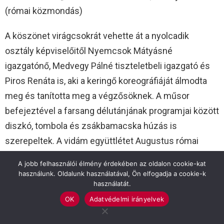
(római közmondás)
A köszönet virágcsokrát vehette át a nyolcadik
osztály képviselőitől Nyemcsok Mátyásné
igazgatónő, Medvegy Pálné tiszteletbeli igazgató és
Piros Renáta is, aki a keringő koreográfiáját álmodta
meg és tanította meg a végzősöknek. A műsor
befejeztével a farsang délutánjának programjai között
diszkó, tombola és zsákbamacska húzás is
szerepeltek. A vidám együttlétet Augustus római
császár utolsó szavaival is zárhatjuk: „Acta est
A jobb felhasználói élmény érdekében az oldalon cookie-kat
fabula”, azaz vége a komédiának.
használunk. Oldalunk használatával, Ön elfogadja a cookie-k
használatát.
Kmotricza Margit
OK
Adatvédelmi irányelvek