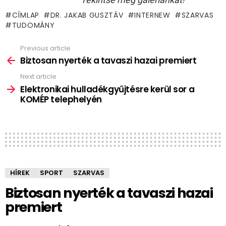
CÍMLAP
DR. JAKAB GUSZTÁV
INTERNEW
SZARVAS
TUDOMÁNY
Previous article
See
more
Biztosan nyerték a tavaszi hazai premiert
Next article
Elektronikai hulladékgyűjtésre kerül sor a
KOMÉP telephelyén
HÍREK
SPORT
SZARVAS
Biztosan nyerték a tavaszi hazai
premiert