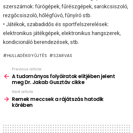
szerszámok: fúrógépek, fűrészgépek, sarokcsiszoló,
rezgőcsiszoló, hőlégfúvó, fűnyíró stb.
• Játékok, szabadidős és sportfelszerelések:
elektronikus játékgépek, elektronikus hangszerek,
kondicionáló berendezések, stb.
HULLADÉKGYŰJTÉS
SZARVAS
Previous article
See
more
A tudományos folyóiratok elitjében jelent
meg Dr. Jakab Gusztáv cikke
Next article
Remek meccsek a rájátszás hatodik
körében