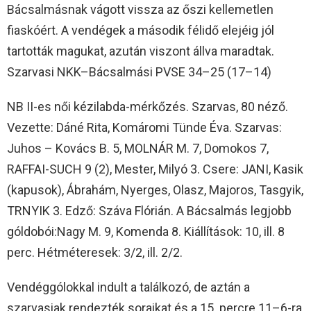
Bácsalmásnak vágott vissza az őszi kellemetlen
fiaskóért. A vendégek a második félidő elejéig jól
tartották magukat, azután viszont állva maradtak.
Szarvasi NKK–Bácsalmási PVSE 34–25 (17–14)
NB II-es női kézilabda-mérkőzés. Szarvas, 80 néző.
Vezette: Dáné Rita, Komáromi Tünde Éva. Szarvas:
Juhos – Kovács B. 5, MOLNÁR M. 7, Domokos 7,
RAFFAI-SUCH 9 (2), Mester, Milyó 3. Csere: JANI, Kasik
(kapusok), Ábrahám, Nyerges, Olasz, Majoros, Tasgyik,
TRNYIK 3. Edző: Száva Flórián. A Bácsalmás legjobb
góldobói:Nagy M. 9, Komenda 8. Kiállítások: 10, ill. 8
perc. Hétméteresek: 3/2, ill. 2/2.
Vendéggólokkal indult a találkozó, de aztán a
szarvasiak rendezték soraikat és a 15. percre 11–6-ra