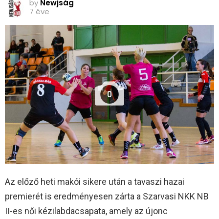
by
Newjság
7 éve
0
Az előző heti makói sikere után a tavaszi hazai
premierét is eredményesen zárta a Szarvasi NKK NB
II-es női kézilabdacsapata, amely az újonc