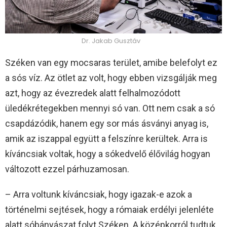
Dr. Jakab Gusztáv
Széken van egy mocsaras terület, amibe belefolyt ez
a sós víz. Az ötlet az volt, hogy ebben vizsgálják meg
azt, hogy az évezredek alatt felhalmozódott
üledékrétegekben mennyi só van. Ott nem csak a só
csapdázódik, hanem egy sor más ásványi anyag is,
amik az iszappal együtt a felszínre kerültek. Arra is
kíváncsiak voltak, hogy a sókedvelő élővilág hogyan
változott ezzel párhuzamosan.
– Arra voltunk kíváncsiak, hogy igazak-e azok a
történelmi sejtések, hogy a rómaiak erdélyi jelenléte
alatt sóbányászat folyt Széken. A középkorról tudtuk,