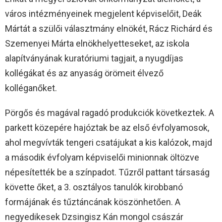
város intézményeinek megjelent képviselőit, Deák
Mártát a szülői választmány elnökét, Rácz Richárd és
Szemenyei Márta elnökhelyetteseket, az iskola
alapítványának kuratóriumi tagjait, a nyugdíjas
kollégákat és az anyaság örömeit élvező
kolléganőket.
Pörgős és magával ragadó produkciók következtek. A
parkett közepére hajóztak be az első évfolyamosok,
ahol megvívták tengeri csatájukat a kis kalózok, majd
a második évfolyam képviselői minionnak öltözve
népesítették be a színpadot. Tűzről pattant társaság
követte őket, a 3. osztályos tanulók kirobbanó
formájának és tűztáncának köszönhetően. A
negyedikesek Dzsingisz Kán mongol császár