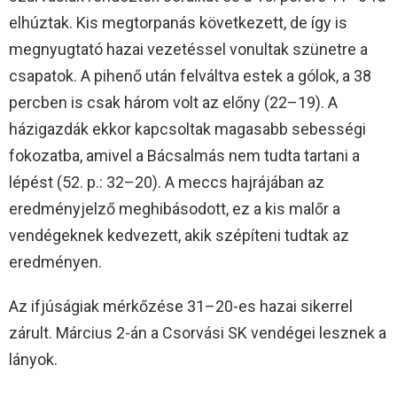
elhúztak. Kis megtorpanás következett, de így is
megnyugtató hazai vezetéssel vonultak szünetre a
csapatok. A pihenő után felváltva estek a gólok, a 38
percben is csak három volt az előny (22–19). A
házigazdák ekkor kapcsoltak magasabb sebességi
fokozatba, amivel a Bácsalmás nem tudta tartani a
lépést (52. p.: 32–20). A meccs hajrájában az
eredményjelző meghibásodott, ez a kis malőr a
vendégeknek kedvezett, akik szépíteni tudtak az
eredményen.
Az ifjúságiak mérkőzése 31–20-es hazai sikerrel
zárult. Március 2-án a Csorvási SK vendégei lesznek a
lányok.