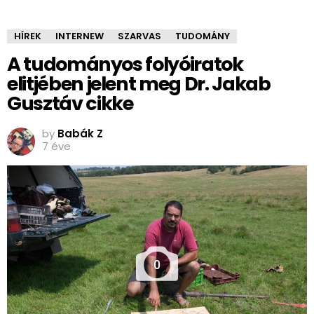
HÍREK
INTERNEW
SZARVAS
TUDOMÁNY
A tudományos folyóiratok
elitjében jelent meg Dr. Jakab
Gusztáv cikke
by
Babák Z
7 éve
0