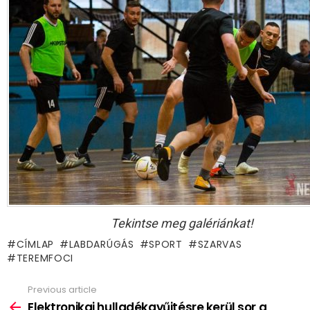
Tekintse meg galériánkat!
CÍMLAP
LABDARÚGÁS
SPORT
SZARVAS
TEREMFOCI
Previous article
See
more
Elektronikai hulladékgyűjtésre kerül sor a