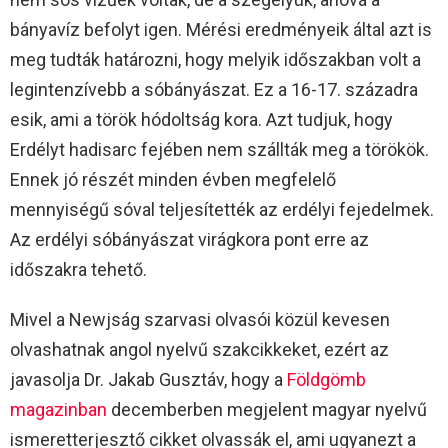
bányavíz befolyt igen. Mérési eredményeik által azt is
meg tudták határozni, hogy melyik időszakban volt a
legintenzívebb a sóbányászat. Ez a 16-17. századra
esik, ami a török hódoltság kora. Azt tudjuk, hogy
Erdélyt hadisarc fejében nem szállták meg a törökök.
Ennek jó részét minden évben megfelelő
mennyiségű sóval teljesítették az erdélyi fejedelmek.
Az erdélyi sóbányászat virágkora pont erre az
időszakra tehető.
Mivel a Newjság szarvasi olvasói közül kevesen
olvashatnak angol nyelvű szakcikkeket, ezért az
javasolja Dr. Jakab Gusztáv, hogy a
Földgömb
magazinban
decemberben megjelent magyar nyelvű
ismeretterjesztő cikket olvassák el, ami ugyanezt a