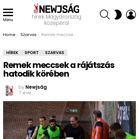
SEARCH
L
SWITCH
hírek Magyarország
SKIN
Menu
közepéről
You are here:
Home
Szarvas
Remek meccsek a rájátszás hatodik körében
HÍREK
SPORT
SZARVAS
Remek meccsek a rájátszás
hatodik körében
by
Newjság
7 éve