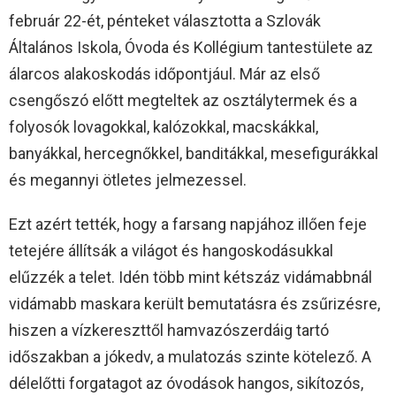
február 22-ét, pénteket választotta a Szlovák
Általános Iskola, Óvoda és Kollégium tantestülete az
álarcos alakoskodás időpontjául. Már az első
csengőszó előtt megteltek az osztálytermek és a
folyosók lovagokkal, kalózokkal, macskákkal,
banyákkal, hercegnőkkel, banditákkal, mesefigurákkal
és megannyi ötletes jelmezessel.
Ezt azért tették, hogy a farsang napjához illően feje
tetejére állítsák a világot és hangoskodásukkal
elűzzék a telet. Idén több mint kétszáz vidámabbnál
vidámabb maskara került bemutatásra és zsűrizésre,
hiszen a vízkereszttől hamvazószerdáig tartó
időszakban a jókedv, a mulatozás szinte kötelező. A
délelőtti forgatagot az óvodások hangos, sikítozós,