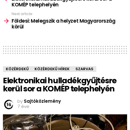
KOMÉP telephelyén
Next article
Földesi: Melegszik a helyzet Magyarország
körül
KÖZÉRDEKŰ
KÖZÉRDEKŰ HÍREK
SZARVAS
Elektronikai hulladékgyűjtésre
kerül sor a KOMÉP telephelyén
by
Sajtóközlemény
7 éve