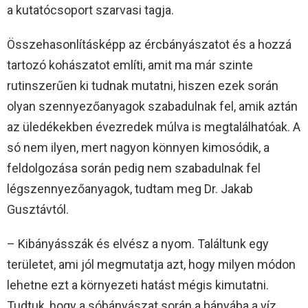
a kutatócsoport szarvasi tagja.
Összehasonlításképp az ércbányászatot és a hozzá
tartozó kohászatot említi, amit ma már szinte
rutinszerűen ki tudnak mutatni, hiszen ezek során
olyan szennyezőanyagok szabadulnak fel, amik aztán
az üledékekben évezredek múlva is megtalálhatóak. A
só nem ilyen, mert nagyon könnyen kimosódik, a
feldolgozása során pedig nem szabadulnak fel
légszennyezőanyagok, tudtam meg Dr. Jakab
Gusztávtól.
– Kibányásszák és elvész a nyom. Találtunk egy
területet, ami jól megmutatja azt, hogy milyen módon
lehetne ezt a környezeti hatást mégis kimutatni.
Tudtuk, hogy a sóbányászat során a bányába a víz