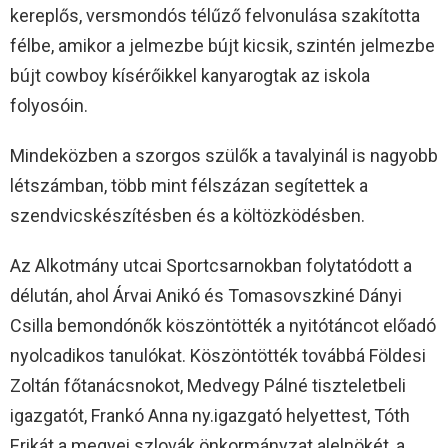
kereplős, versmondós télűző felvonulása szakította
félbe, amikor a jelmezbe bújt kicsik, szintén jelmezbe
bújt cowboy kísérőikkel kanyarogtak az iskola
folyosóin.
Mindeközben a szorgos szülők a tavalyinál is nagyobb
létszámban, több mint félszázan segítettek a
szendvicskészítésben és a költözködésben.
Az Alkotmány utcai Sportcsarnokban folytatódott a
délután, ahol Árvai Anikó és Tomasovszkiné Dányi
Csilla bemondónők köszöntötték a nyitótáncot előadó
nyolcadikos tanulókat. Köszöntötték továbbá Földesi
Zoltán főtanácsnokot, Medvegy Pálné tiszteletbeli
igazgatót, Frankó Anna ny.igazgató helyettest, Tóth
Erikát a megyei szlovák önkormányzat alelnökét, a