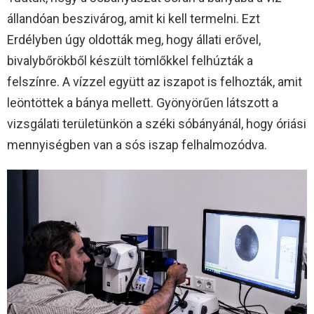
állandóan beszivárog, amit ki kell termelni. Ezt
Erdélyben úgy oldották meg, hogy állati erővel,
bivalybőrökből készült tömlőkkel felhúzták a
felszínre. A vízzel együtt az iszapot is felhozták, amit
leöntöttek a bánya mellett. Gyönyörűen látszott a
vizsgálati területünkön a széki sóbányánál, hogy óriási
mennyiségben van a sós iszap felhalmozódva.