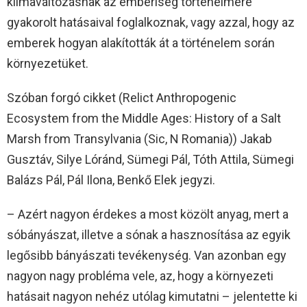
klímaváltozásnak az emberiség történelmére
gyakorolt hatásaival foglalkoznak, vagy azzal, hogy az
emberek hogyan alakították át a történelem során
környezetüket.
Szóban forgó cikket (Relict Anthropogenic
Ecosystem from the Middle Ages: History of a Salt
Marsh from Transylvania (Sic, N Romania)) Jakab
Gusztáv, Silye Lóránd, Sümegi Pál, Tóth Attila, Sümegi
Balázs Pál, Pál Ilona, Benkő Elek jegyzi.
– Azért nagyon érdekes a most közölt anyag, mert a
sóbányászat, illetve a sónak a hasznosítása az egyik
legősibb bányászati tevékenység. Van azonban egy
nagyon nagy probléma vele, az, hogy a környezeti
hatásait nagyon nehéz utólag kimutatni – jelentette ki