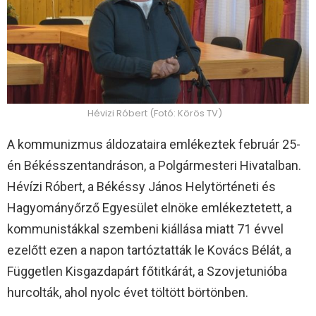
Hévizi Róbert (Fotó: Körös TV)
A kommunizmus áldozataira emlékeztek február 25-
én Békésszentandráson, a Polgármesteri Hivatalban.
Hévízi Róbert, a Békéssy János Helytörténeti és
Hagyományőrző Egyesület elnöke emlékeztetett, a
kommunistákkal szembeni kiállása miatt 71 évvel
ezelőtt ezen a napon tartóztatták le Kovács Bélát, a
Független Kisgazdapárt főtitkárát, a Szovjetunióba
hurcolták, ahol nyolc évet töltött börtönben.