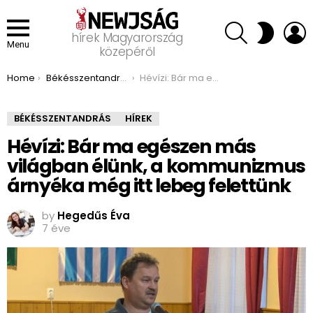
SEARCH
L
SWITCH
hírek Magyarország
SKIN
Menu
közepéről
You are here:
Home
Békésszentandrás
Hévízi: Bár ma egészen más világban élünk, a kommunizmus árnyéka még itt lebeg felettünk
BÉKÉSSZENTANDRÁS
HÍREK
Hévízi: Bár ma egészen más
világban élünk, a kommunizmus
árnyéka még itt lebeg felettünk
by
Hegedűs Éva
7 éve