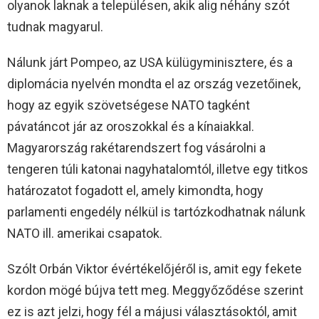
olyanok laknak a településen, akik alig néhány szót
tudnak magyarul.
Nálunk járt Pompeo, az USA külügyminisztere, és a
diplomácia nyelvén mondta el az ország vezetőinek,
hogy az egyik szövetségese NATO tagként
pávatáncot jár az oroszokkal és a kínaiakkal.
Magyarország rakétarendszert fog vásárolni a
tengeren túli katonai nagyhatalomtól, illetve egy titkos
határozatot fogadott el, amely kimondta, hogy
parlamenti engedély nélkül is tartózkodhatnak nálunk
NATO ill. amerikai csapatok.
Szólt Orbán Viktor évértékelőjéről is, amit egy fekete
kordon mögé bújva tett meg. Meggyőződése szerint
ez is azt jelzi, hogy fél a májusi választásoktól, amit