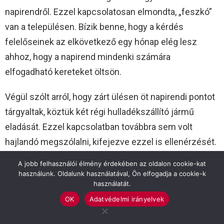
napirendről. Ezzel kapcsolatosan elmondta, „feszkó”
van a településen. Bízik benne, hogy a kérdés
felelőseinek az elkövetkező egy hónap elég lesz
ahhoz, hogy a napirend mindenki számára
elfogadható kereteket öltsön.
Végül szólt arról, hogy zárt ülésen öt napirendi pontot
tárgyaltak, köztük két régi hulladékszállító jármű
eladását. Ezzel kapcsolatban továbbra sem volt
hajlandó megszólalni, kifejezve ezzel is ellenérzését.
CÍMLAP
A jobb felhasználói élmény érdekében az oldalon cookie-kat
FÖLDESI ZOLTÁN
MSZP
POLITIKA
SZARVAS
használunk. Oldalunk használatával, Ön elfogadja a cookie-k
használatát.
Previous article
See
OK
Adatvédelmi irányelvek
more
Remek meccsek a rájátszás hatodik
körében