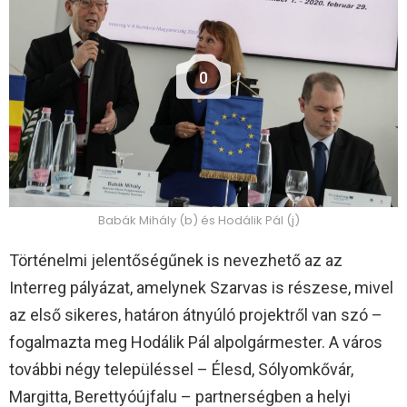
0
Babák Mihály (b) és Hodálik Pál (j)
Történelmi jelentőségűnek is nevezhető az az
Interreg pályázat, amelynek Szarvas is részese, mivel
az első sikeres, határon átnyúló projektről van szó –
fogalmazta meg Hodálik Pál alpolgármester. A város
további négy településsel – Élesd, Sólyomkővár,
Margitta, Berettyóújfalu – partnerségben a helyi