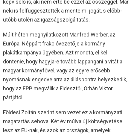
képviselő is, aki nem érte be ezzel az összeggel. Már
neki is felfüggesztették a mentelmi jogát, s előbb-
utóbb utoléri az igazságszolgáltatás.
Múlt héten megnyilatkozott Manfred Werber, az
Európai Néppárt frakcióvezetője a kormány
plakátkampánya ügyében. Azt mondta, el kell
döntenie, hogy hagyja-e tovább lappangani a vitát a
magyar kormányfővel, vagy az egyre erősebb
nyomásnak engedve arra az álláspontra helyezkedik,
hogy az EPP megválik a Fidesztől, Orbán Viktor
pártjától.
Földesi Zoltán szerint sem vezet ez a kormányzati
magatartás sehova. Két év múlva új költségvetése
lesz az EU-nak, és azok az országok, amelyek