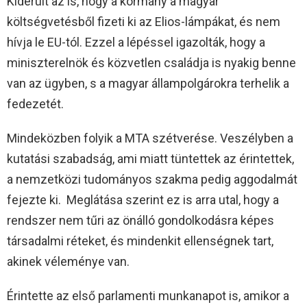
Kiderült az is, hogy a kormány a magyar
költségvetésből fizeti ki az Elios-lámpákat, és nem
hívja le EU-tól. Ezzel a lépéssel igazolták, hogy a
miniszterelnök és közvetlen családja is nyakig benne
van az ügyben, s a magyar állampolgárokra terhelik a
fedezetét.
Mindeközben folyik a MTA szétverése. Veszélyben a
kutatási szabadság, ami miatt tüntettek az érintettek,
a nemzetközi tudományos szakma pedig aggodalmát
fejezte ki. Meglátása szerint ez is arra utal, hogy a
rendszer nem tűri az önálló gondolkodásra képes
társadalmi réteket, és mindenkit ellenségnek tart,
akinek véleménye van.
Érintette az első parlamenti munkanapot is, amikor a