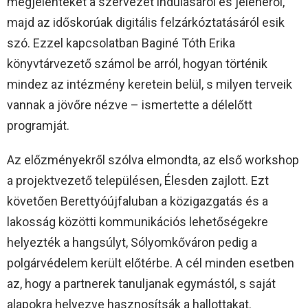
megjelenteket a szervezet indulásáról és jelenéről,
majd az időskorúak digitális felzárkóztatásáról esik
szó. Ezzel kapcsolatban Baginé Tóth Erika
könyvtárvezető számol be arról, hogyan történik
mindez az intézmény keretein belül, s milyen terveik
vannak a jövőre nézve – ismertette a délelőtt
programját.
Az előzményekről szólva elmondta, az első workshop
a projektvezető településen, Élesden zajlott. Ezt
követően Berettyóújfaluban a közigazgatás és a
lakosság közötti kommunikációs lehetőségekre
helyezték a hangsúlyt, Sólyomkőváron pedig a
polgárvédelem került előtérbe. A cél minden esetben
az, hogy a partnerek tanuljanak egymástól, s saját
alapokra helyezve hasznosítsák a hallottakat.