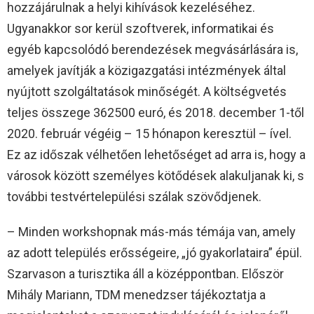
hozzájárulnak a helyi kihívások kezeléséhez.
Ugyanakkor sor kerül szoftverek, informatikai és
egyéb kapcsolódó berendezések megvásárlására is,
amelyek javítják a közigazgatási intézmények által
nyújtott szolgáltatások minőségét. A költségvetés
teljes összege 362500 euró, és 2018. december 1-től
2020. február végéig – 15 hónapon keresztül – ível.
Ez az időszak vélhetően lehetőséget ad arra is, hogy a
városok között személyes kötődések alakuljanak ki, s
további testvértelepülési szálak szövődjenek.
– Minden workshopnak más-más témája van, amely
az adott település erősségeire, „jó gyakorlataira” épül.
Szarvason a turisztika áll a középpontban. Először
Mihály Mariann, TDM menedzser tájékoztatja a