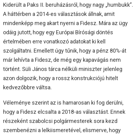
Kiderült a Paks II. beruházásról, hogy nagy „humbukk”.
A háttérben a 2014-es választások állnak, amit
mindenképp meg akart nyerni a Fidesz. Mára az ügy
odáig jutott, hogy egy Európai Bírósági döntés
értelmében erre vonatkozó adatokat ki kell
szolgáltatni. Emellett úgy tűnik, hogy a pénz 80%-át
már lehívta a Fidesz, de még egy kapavágás nem
történt. Süli János tárca nélküli miniszter jelenleg
azon dolgozik, hogy a rossz konstrukciójú hitelt
kedvezőbbre váltsa.
Véleménye szerint az is hamarosan ki fog derülni,
hogy a Fidesz elcsalta a 2018-as választást. Ennek
részeként szabolcsi polgármesterek sora kezd
szembenézni a lelkiismeretével, elismerve, hogy