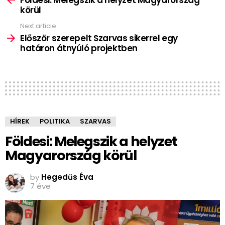
körül
Next article
Először szerepelt Szarvas sikerrel egy
határon átnyúló projektben
HÍREK
POLITIKA
SZARVAS
Földesi: Melegszik a helyzet
Magyarország körül
by
Hegedűs Éva
7 éve