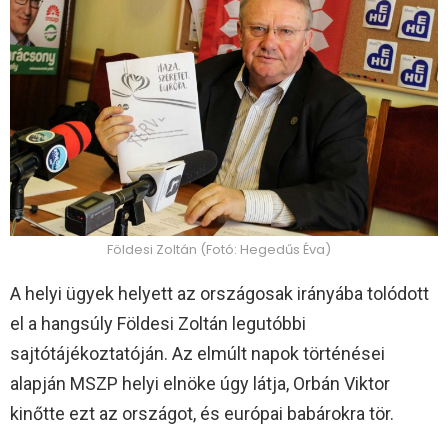
Földesi Zoltán (Fotó: Hegedűs Éva)
A helyi ügyek helyett az országosak irányába tolódott
el a hangsúly Földesi Zoltán legutóbbi
sajtótájékoztatóján. Az elmúlt napok történései
alapján MSZP helyi elnöke úgy látja, Orbán Viktor
kinőtte ezt az országot, és európai babárokra tör.