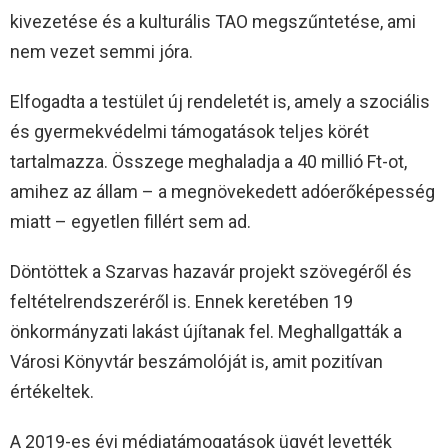
kivezetése és a kulturális TAO megszűntetése, ami
nem vezet semmi jóra.
Elfogadta a testület új rendeletét is, amely a szociális
és gyermekvédelmi támogatások teljes körét
tartalmazza. Összege meghaladja a 40 millió Ft-ot,
amihez az állam – a megnövekedett adóerőképesség
miatt – egyetlen fillért sem ad.
Döntöttek a Szarvas hazavár projekt szövegéről és
feltételrendszeréről is. Ennek keretében 19
önkormányzati lakást újítanak fel. Meghallgatták a
Városi Könyvtár beszámolóját is, amit pozitívan
értékeltek.
A 2019-es évi médiatámogatások ügyét levették