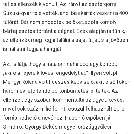
teljes ellenzék kivonult. Az irányt az esztergomi
Suzuki-gyár felé vették, ahol be akarták vezetni a 400
túlórát. Bár nem engedték be őket, azóta komoly
bérfejlesztés történt a cégnél. Ezek alapján is tűnik,
az ellenzék meg fogja találni a saját útját, s a jövőben
is hallatni fogja a hangját.
Azt is látja, hogy a hatalom néha dob egy koncot,
„akire a fejére kilövési engedélyt ad”. Ilyen volt pl.
Mengyi Roland volt fideszes képviselő, akit első fokon
három év letöltendő börtönbüntetésre ítéltek. Az
ellenzék egy szóban kommentálta az ügyet: kevés,
mivel sok százmillió forint rosszul felhasznált EU-s
forrás köthető a nevéhez. Hasonló cipőben jár
Simonka György Békés megyei országgyűlési