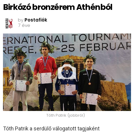
Birkózó bronzérem Athénból
by
Postafiók
7 éve
0
Tóth Patrik (jobbról)
Tóth Patrik a serdülő válogatott tagjaként