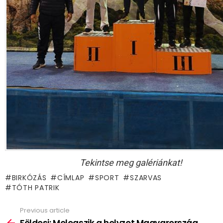
Tekintse meg galériánkat!
BIRKÓZÁS
CÍMLAP
SPORT
SZARVAS
TÓTH PATRIK
Previous article
See
more
Földesi: Melegszik a helyzet Magyarország