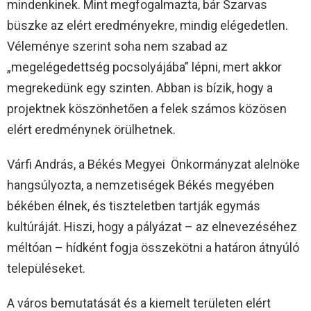
mindenkinek. Mint megfogalmazta, bár Szarvas
büszke az elért eredményekre, mindig elégedetlen.
Véleménye szerint soha nem szabad az
„megelégedettség pocsolyájába” lépni, mert akkor
megrekedünk egy szinten. Abban is bízik, hogy a
projektnek köszönhetően a felek számos közösen
elért eredménynek örülhetnek.
Várfi András, a Békés Megyei Önkormányzat alelnöke
hangsúlyozta, a nemzetiségek Békés megyében
békében élnek, és tiszteletben tartják egymás
kultúráját. Hiszi, hogy a pályázat – az elnevezéséhez
méltóan – hídként fogja összekötni a határon átnyúló
településeket.
A város bemutatását és a kiemelt területen elért