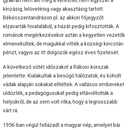
gyakran nem állt meg a verésnél, nem egyszer a
kínzásig, lelövetésig vagy akasztásig tartott.
Békésszentandráson pl. az akkori főjegyzőt
elzavarták hivatalából, a házát pedig kifosztották. A
románok megérkezésekor aztán a kegyetlen vezetők
elmenekültek, de magukkal vitték a községi kincstári
pénzt, vagyis az itt dolgozók egész éves fizetését.
A következő sötét időszakot a Rákosi-korszak
jelentette. Kialakultak a besúgó hálózatok, és koholt
vádak alapján sokakat elítéltek. A vallásos embereket
üldözték, a pedagógusokat pedig eltávolították a
helyükről, de az sem volt ritka, hogy a legrosszabb
várt rá.
1956-ban végül fellázadt a magyar nép, amelyet bár