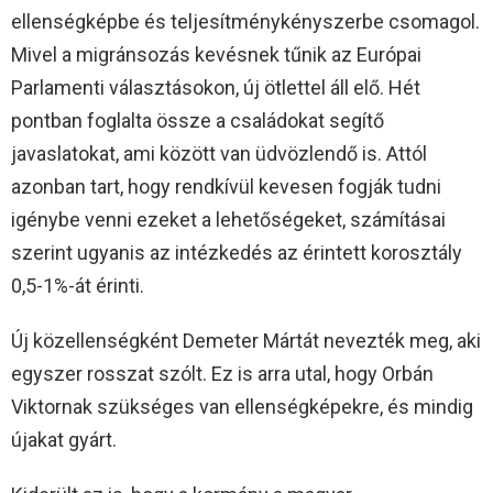
ellenségképbe és teljesítménykényszerbe csomagol.
Mivel a migránsozás kevésnek tűnik az Európai
Parlamenti választásokon, új ötlettel áll elő. Hét
pontban foglalta össze a családokat segítő
javaslatokat, ami között van üdvözlendő is. Attól
azonban tart, hogy rendkívül kevesen fogják tudni
igénybe venni ezeket a lehetőségeket, számításai
szerint ugyanis az intézkedés az érintett korosztály
0,5-1%-át érinti.
Új közellenségként Demeter Mártát nevezték meg, aki
egyszer rosszat szólt. Ez is arra utal, hogy Orbán
Viktornak szükséges van ellenségképekre, és mindig
újakat gyárt.