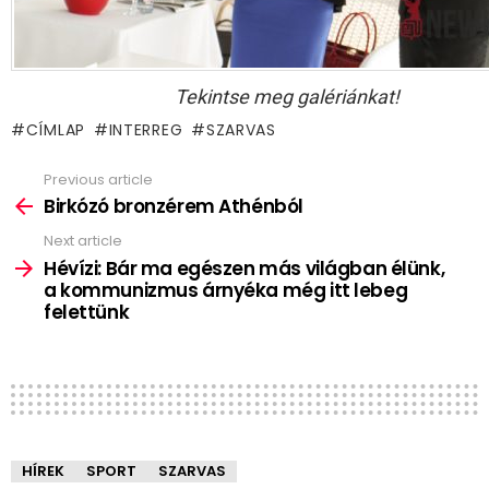
Tekintse meg galériánkat!
CÍMLAP
INTERREG
SZARVAS
Previous article
See
more
Birkózó bronzérem Athénból
Next article
Hévízi: Bár ma egészen más világban élünk,
a kommunizmus árnyéka még itt lebeg
felettünk
HÍREK
SPORT
SZARVAS