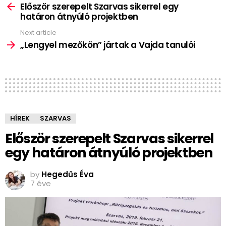
more
Először szerepelt Szarvas sikerrel egy
határon átnyúló projektben
Next article
„Lengyel mezőkön” jártak a Vajda tanulói
HÍREK
SZARVAS
Először szerepelt Szarvas sikerrel
egy határon átnyúló projektben
by
Hegedűs Éva
7 éve