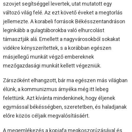
szovjet segítséggel levertek, utat mutatott egy
változó világ felé. Az ezt követő éveket a megtorlás
jellemezte. A korabeli források Békésszentandráson
leginkább a gulagtáborokba való elhurcolást
támasztják alá. Emellett a nagyvárosokból sokakat
vidékre kényszerítettek, s a korábban egészen
másjellegű munkát végző embereknek
mezőgazdasági munkát kellett végezniük.
Zárszóként elhangzott, bár ma egészen más világban
élünk, a kommunizmus árnyéka még itt lebeg
felettünk. Azt kívánta mindenkinek, hogy éljenek
egymással békésségben, szeretetben, és haladjanak
előre közös céljaik megvalósításáért.
A megemlékezés a kopjafa megkoszorúzásával és