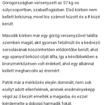
Görögországban versenyzett az 57 kg-os
súlycsoportban, szabadfogásban. Első körben nem
kellett birkóznia, mivel kis számot húzott és a 8 közé
került.
Második körben már egy görög versenyzővel találta
szemben magát, akit gyorsan felülmúlt és a kedvező
sorsolásának köszönhetően elődöntőbe került, ahol
egy spanyol birkózó útját állta, így a későbbiekben a
bronzmérkőzésen volt érdekelt, ahol egy albánnal
kellett megharcolni az éremért.
Patrik már a mérkőzés elején dominált, nem sok
esélyt adott ellenfelének, aminek eredményeképp
végül az ő kezét emelték a magasba, és ezzel
kiérdemelte a dobogó harmadik fokát.