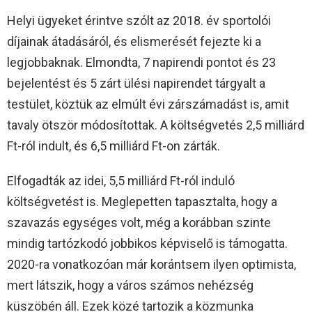
Helyi ügyeket érintve szólt az 2018. év sportolói
díjainak átadásáról, és elismerését fejezte ki a
legjobbaknak. Elmondta, 7 napirendi pontot és 23
bejelentést és 5 zárt ülési napirendet tárgyalt a
testület, köztük az elmúlt évi zárszámadást is, amit
tavaly ötször módosítottak. A költségvetés 2,5 milliárd
Ft-ról indult, és 6,5 milliárd Ft-on zárták.
Elfogadták az idei, 5,5 milliárd Ft-ról induló
költségvetést is. Meglepetten tapasztalta, hogy a
szavazás egységes volt, még a korábban szinte
mindig tartózkodó jobbikos képviselő is támogatta.
2020-ra vonatkozóan már korántsem ilyen optimista,
mert látszik, hogy a város számos nehézség
küszöbén áll. Ezek közé tartozik a közmunka