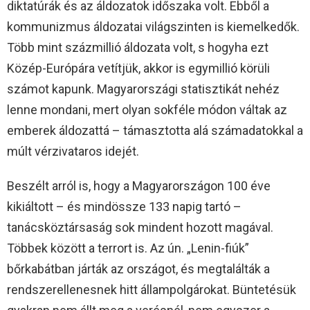
diktatúrák és az áldozatok időszaka volt. Ebből a
kommunizmus áldozatai világszinten is kiemelkedők.
Több mint százmillió áldozata volt, s hogyha ezt
Közép-Európára vetítjük, akkor is egymillió körüli
számot kapunk. Magyarországi statisztikát nehéz
lenne mondani, mert olyan sokféle módon váltak az
emberek áldozattá – támasztotta alá számadatokkal a
múlt vérzivataros idejét.
Beszélt arról is, hogy a Magyarországon 100 éve
kikiáltott – és mindössze 133 napig tartó –
tanácsköztársaság sok mindent hozott magával.
Többek között a terrort is. Az ún. „Lenin-fiúk”
bőrkabátban járták az országot, és megtalálták a
rendszerellenesnek hitt állampolgárokat. Büntetésük