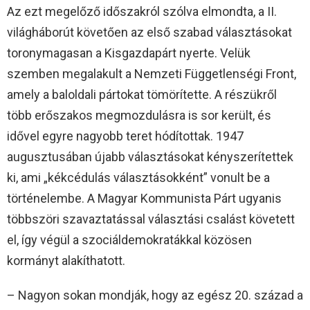
Az ezt megelőző időszakról szólva elmondta, a II.
világháborút követően az első szabad választásokat
toronymagasan a Kisgazdapárt nyerte. Velük
szemben megalakult a Nemzeti Függetlenségi Front,
amely a baloldali pártokat tömörítette. A részükről
több erőszakos megmozdulásra is sor került, és
idővel egyre nagyobb teret hódítottak. 1947
augusztusában újabb választásokat kényszerítettek
ki, ami „kékcédulás választásokként” vonult be a
történelembe. A Magyar Kommunista Párt ugyanis
többszöri szavaztatással választási csalást követett
el, így végül a szociáldemokratákkal közösen
kormányt alakíthatott.
– Nagyon sokan mondják, hogy az egész 20. század a