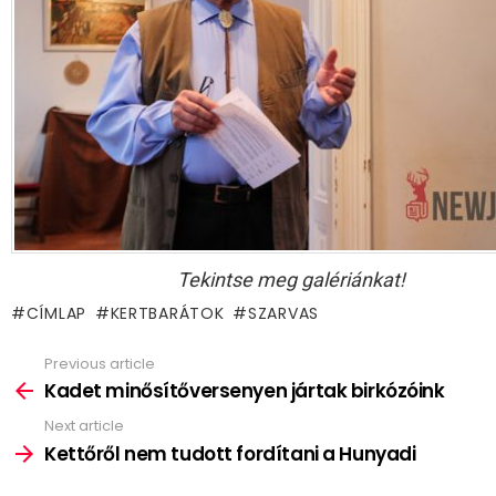
Tekintse meg galériánkat!
CÍMLAP
KERTBARÁTOK
SZARVAS
Previous article
See
more
Kadet minősítőversenyen jártak birkózóink
Next article
Kettőről nem tudott fordítani a Hunyadi