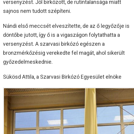
versenyzést. Jól birkózott, de rutintalansága miatt
sajnos nem tudott szépíteni.
Nándi első meccsét elveszítette, de az ő legyőzője is
döntőbe jutott, így ő is a vigaszágon folytathatta a
versenyzést. A szarvasi birkózó egészen a
bronzmérkőzésig verekedte fel magát, ahol sikerült
győzedelmeskednie.
Sükösd Attila, a Szarvasi Birkózó Egyesület elnöke