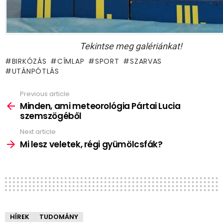
Tekintse meg galériánkat!
BIRKÓZÁS
CÍMLAP
SPORT
SZARVAS
UTÁNPÓTLÁS
Previous article
See
more
Minden, ami meteorológia Pártai Lucia
szemszögéből
Next article
Mi lesz veletek, régi gyümölcsfák?
HÍREK
TUDOMÁNY