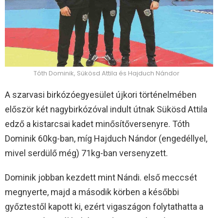
Tóth Dominik, Sükösd Attila és Hajduch Nándor
A szarvasi birkózóegyesület újkori történelmében
először két nagybirkózóval indult útnak Sükösd Attila
edző a kistarcsai kadet minősítőversenyre. Tóth
Dominik 60kg-ban, míg Hajduch Nándor (engedéllyel,
mivel serdülő még) 71kg-ban versenyzett.
Dominik jobban kezdett mint Nándi. első meccsét
megnyerte, majd a második körben a későbbi
győztestől kapott ki, ezért vigaszágon folytathatta a