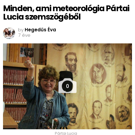
Minden, ami meteorológia Pártai
Lucia szemszögéből
by
Hegedűs Éva
7 éve
0
Pártai Lucia