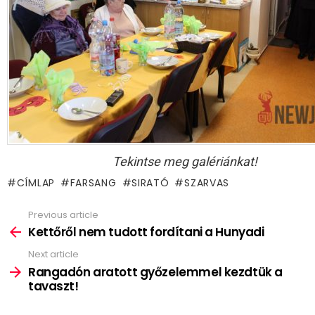
Tekintse meg galériánkat!
CÍMLAP
FARSANG
SIRATÓ
SZARVAS
Previous article
See
more
Kettőről nem tudott fordítani a Hunyadi
Next article
Rangadón aratott győzelemmel kezdtük a
tavaszt!