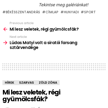
Tekintse meg galériánkat!
BÉKÉSSZENTANDRÁS
CÍMLAP
HUNYADI
SPORT
Previous article
See
more
Mi lesz veletek, régi gyümölcsfák?
Next article
Lúdas Matyi volt a siratói farsang
sztárvendége
HÍREK
SZARVAS
ZÖLD ZÓNA
Mi lesz veletek, régi
gyümölcsfák?