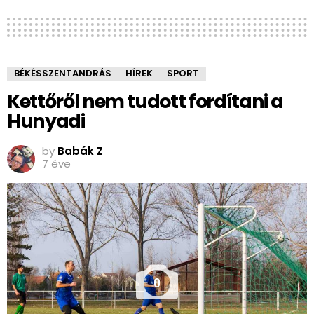
BÉKÉSSZENTANDRÁS
HÍREK
SPORT
Kettőről nem tudott fordítani a
Hunyadi
by
Babák Z
7 éve
0