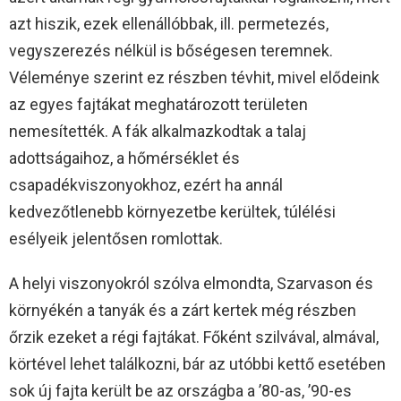
azt hiszik, ezek ellenállóbbak, ill. permetezés,
vegyszerezés nélkül is bőségesen teremnek.
Véleménye szerint ez részben tévhit, mivel elődeink
az egyes fajtákat meghatározott területen
nemesítették. A fák alkalmazkodtak a talaj
adottságaihoz, a hőmérséklet és
csapadékviszonyokhoz, ezért ha annál
kedvezőtlenebb környezetbe kerültek, túlélési
esélyeik jelentősen romlottak.
A helyi viszonyokról szólva elmondta, Szarvason és
környékén a tanyák és a zárt kertek még részben
őrzik ezeket a régi fajtákat. Főként szilvával, almával,
körtével lehet találkozni, bár az utóbbi kettő esetében
sok új fajta került be az országba a ’80-as, ’90-es