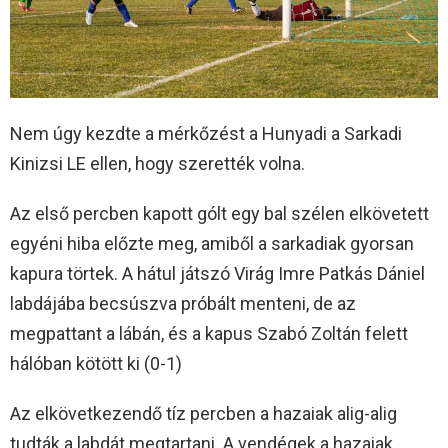
Nem úgy kezdte a mérkőzést a Hunyadi a Sarkadi
Kinizsi LE ellen, hogy szerették volna.
Az első percben kapott gólt egy bal szélen elkövetett
egyéni hiba előzte meg, amiből a sarkadiak gyorsan
kapura törtek. A hátul játszó Virág Imre Patkás Dániel
labdájába becsúszva próbált menteni, de az
megpattant a lábán, és a kapus Szabó Zoltán felett
hálóban kötött ki (0-1)
Az elkövetkezendő tíz percben a hazaiak alig-alig
tudták a labdát megtartani. A vendégek a hazaiak