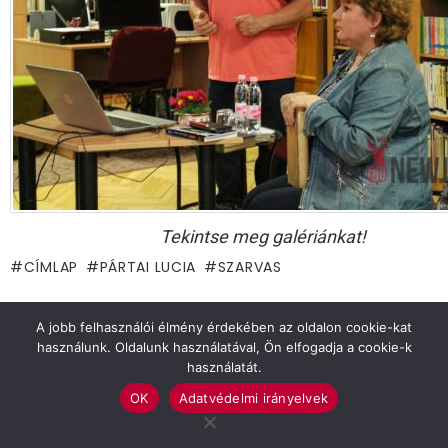
Tekintse meg galériánkat!
CÍMLAP
PÁRTAI LUCIA
SZARVAS
Previous article
See
A jobb felhasználói élmény érdekében az oldalon cookie-kat
more
Értékes leletek kerültek elő az arborétumi
használunk. Oldalunk használatával, Ön elfogadja a cookie-k
feltárásnál
használatát.
Next article
OK
Adatvédelmi irányelvek
Kadet minősítőversenyen jártak birkózóink