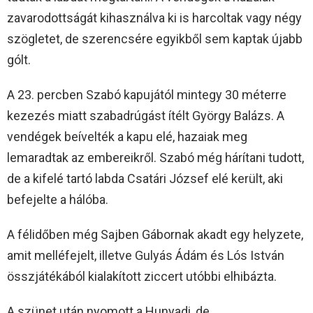
zavarodottságát kihasználva ki is harcoltak vagy négy
szögletet, de szerencsére egyikből sem kaptak újabb
gólt.
A 23. percben Szabó kapujától mintegy 30 méterre
kezezés miatt szabadrúgást ítélt György Balázs. A
vendégek beívelték a kapu elé, hazaiak meg
lemaradtak az embereikről. Szabó még hárítani tudott,
de a kifelé tartó labda Csatári József elé került, aki
befejelte a hálóba.
A félidőben még Sajben Gábornak akadt egy helyzete,
amit melléfejelt, illetve Gulyás Ádám és Lós István
összjátékából kialakított ziccert utóbbi elhibázta.
A szünet után nyomott a Hunyadi, de