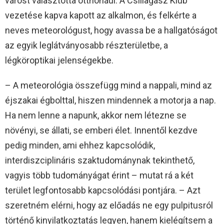
várost választotta otthonául. A Csillagász Klub
vezetése kapva kapott az alkalmon, és felkérte a
neves meteorológust, hogy avassa be a hallgatóságot
az egyik leglátványosabb részterületbe, a
légköroptikai jelenségekbe.
– A meteorológia összefügg mind a nappali, mind az
éjszakai égbolttal, hiszen mindennek a motorja a nap.
Ha nem lenne a napunk, akkor nem létezne se
növényi, se állati, se emberi élet. Innentől kezdve
pedig minden, ami ehhez kapcsolódik,
interdiszciplináris szaktudománynak tekinthető,
vagyis több tudományágat érint – mutat rá a két
terület legfontosabb kapcsolódási pontjára. – Azt
szeretném elérni, hogy az előadás ne egy pulpitusról
történő kinyilatkoztatás legyen, hanem kielégítsem a