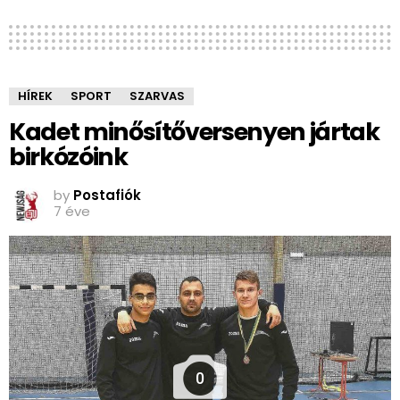
HÍREK
SPORT
SZARVAS
Kadet minősítőversenyen jártak
birkózóink
by
Postafiók
7 éve
0