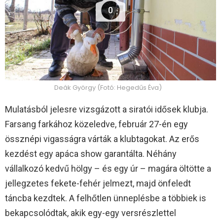
0
Deák György (Fotó: Hegedűs Éva)
Mulatásból jelesre vizsgázott a siratói idősek klubja.
Farsang farkához közeledve, február 27-én egy
össznépi vigasságra várták a klubtagokat. Az erős
kezdést egy apáca show garantálta. Néhány
vállalkozó kedvű hölgy – és egy úr – magára öltötte a
jellegzetes fekete-fehér jelmezt, majd önfeledt
táncba kezdtek. A felhőtlen ünneplésbe a többiek is
bekapcsolódtak, akik egy-egy versrészlettel