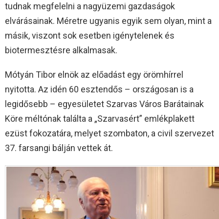
tudnak megfelelni a nagyüzemi gazdaságok
elvárásainak. Méretre ugyanis egyik sem olyan, mint a
másik, viszont sok esetben igénytelenek és
biotermesztésre alkalmasak.
Mótyán Tibor elnök az előadást egy örömhírrel
nyitotta. Az idén 60 esztendős – országosan is a
legidősebb – egyesületet Szarvas Város Barátainak
Köre méltónak találta a „Szarvasért” emlékplakett
ezüst fokozatára, melyet szombaton, a civil szervezet
37. farsangi bálján vettek át.