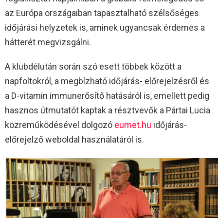
az Európa országaiban tapasztalható szélsőséges
időjárási helyzetek is, aminek ugyancsak érdemes a
hátterét megvizsgálni.
A klubdélután során szó esett többek között a
napfoltokról, a megbízható időjárás- előrejelzésről és
a D-vitamin immunerősítő hatásáról is, emellett pedig
hasznos útmutatót kaptak a résztvevők a Pártai Lucia
közreműködésével dolgozó
eumet.hu
időjárás-
előrejelző weboldal használatáról is.