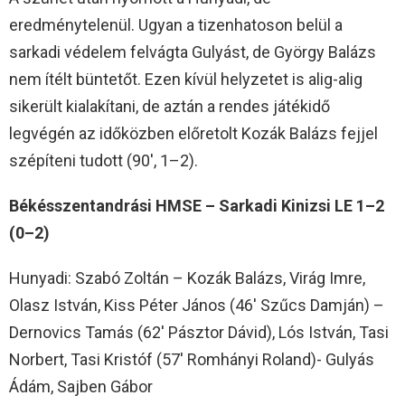
eredménytelenül. Ugyan a tizenhatoson belül a
sarkadi védelem felvágta Gulyást, de György Balázs
nem ítélt büntetőt. Ezen kívül helyzetet is alig-alig
sikerült kialakítani, de aztán a rendes játékidő
legvégén az időközben előretolt Kozák Balázs fejjel
szépíteni tudott (90′, 1–2).
Békésszentandrási HMSE – Sarkadi Kinizsi LE 1–2
(0–2)
Hunyadi: Szabó Zoltán – Kozák Balázs, Virág Imre,
Olasz István, Kiss Péter János (46′ Szűcs Damján) –
Dernovics Tamás (62′ Pásztor Dávid), Lós István, Tasi
Norbert, Tasi Kristóf (57′ Romhányi Roland)- Gulyás
Ádám, Sajben Gábor