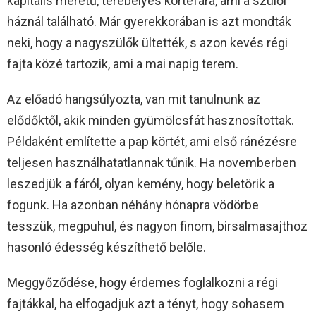
kapitális méretű, terebélyes körtefára, ami a szülői
háznál található. Már gyerekkorában is azt mondták
neki, hogy a nagyszülők ültették, s azon kevés régi
fajta közé tartozik, ami a mai napig terem.
Az előadó hangsúlyozta, van mit tanulnunk az
elődőktől, akik minden gyümölcsfát hasznosítottak.
Példaként említette a pap körtét, ami első ránézésre
teljesen használhatatlannak tűnik. Ha novemberben
leszedjük a fáról, olyan kemény, hogy beletörik a
fogunk. Ha azonban néhány hónapra vödörbe
tesszük, megpuhul, és nagyon finom, birsalmasajthoz
hasonló édesség készíthető belőle.
Meggyőződése, hogy érdemes foglalkozni a régi
fajtákkal, ha elfogadjuk azt a tényt, hogy sohasem