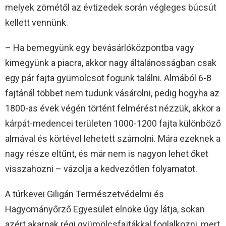
melyek zömétől az évtizedek során végleges búcsút
kellett vennünk.
– Ha bemegyünk egy bevásárlóközpontba vagy
kimegyünk a piacra, akkor nagy általánosságban csak
egy pár fajta gyümölcsöt fogunk találni. Almából 6-8
fajtánál többet nem tudunk vásárolni, pedig hogyha az
1800-as évek végén történt felmérést nézzük, akkor a
kárpát-medencei területen 1000-1200 fajta különböző
almával és körtével lehetett számolni. Mára ezeknek a
nagy része eltűnt, és már nem is nagyon lehet őket
visszahozni – vázolja a kedvezőtlen folyamatot.
A túrkevei Giligán Természetvédelmi és
Hagyományőrző Egyesület elnöke úgy látja, sokan
azért akarnak régi gyümölcsfajtákkal foglalkozni, mert