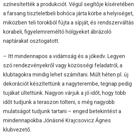
színesítették a produkciót. Végül segítője kíséretében
a farsang tiszteletbeli bohóca járta körbe a helyiséget,
miközben teli torokból fújta a sípját, és rendszerváltás
korabeli, figyelemreméltó hölgyeket ábrázoló
naptárakat osztogatott.
– Itt mindennapos a vidámság és a jókedv. Legyen
szó rendezvényekről vagy közösségi feladatról, a
klubtagokra mindig lehet számítani. Múlt héten pl. új
dekorációt készítettünk a nagyterembe, tegnap pedig
tujákat ültettünk. Nagyon várjuk a jó időt, hogy több
időt tudjunk a teraszon tölteni, s még nagyobb
mulatságot tudjunk tartani – enged betekintést a
mindennapokba Jónásné Krajcsovicz Ágnes
klubvezető.