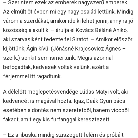
– Szerintem ezek az emberek nagyszerű emberek.
Az elmúlt öt évben mi egy nagy család lettünk. Mindig
várom a szerdákat, amikor ide ki lehet jönni, annyira jó
közösség alakult ki – árulja el Kovács Béláné Anikó,
aki szarvasiként fedezte fel Siratót. – Amikor először
kijöttünk, Ágin kívül (Jónásné Krajcsovicz Ágnes –
szerk.) senkit sem ismertünk. Mégis azonnal
befogadtak, kedvesek voltak velünk, ezért a
férjemmel itt ragadtunk.
A délelőtt meglepetésvendége Lúdas Matyi volt, aki
kedvencét is magával hozta. Igaz, Deák Gyuri bácsi
esetében a döntés nem szeretetből, hanem viccből
fakadt, amit egy kis furfanggal keresztezett.
– Ez a libuska mindig sziszegett felém és próbált