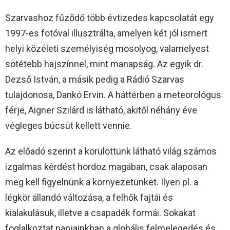
Szarvashoz fűződő több évtizedes kapcsolatát egy
1997-es fotóval illusztrálta, amelyen két jól ismert
helyi közéleti személyiség mosolyog, valamelyest
sötétebb hajszínnel, mint manapság. Az egyik dr.
Dezső István, a másik pedig a Rádió Szarvas
tulajdonosa, Dankó Ervin. A háttérben a meteorológus
férje, Aigner Szilárd is látható, akitől néhány éve
végleges búcsút kellett vennie.
Az előadó szerint a körülöttünk látható világ számos
izgalmas kérdést hordoz magában, csak alaposan
meg kell figyelnünk a környezetünket. Ilyen pl. a
légkör állandó változása, a felhők fajtái és
kialakulásuk, illetve a csapadék formái. Sokakat
foglalkoztat napjainkban a globális felmelegedés és