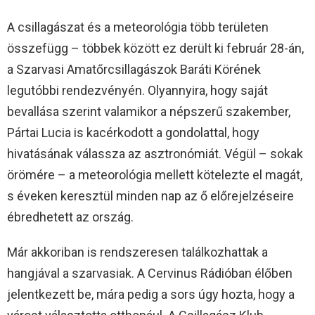
A csillagászat és a meteorológia több területen
összefügg – többek között ez derült ki február 28-án,
a Szarvasi Amatőrcsillagászok Baráti Körének
legutóbbi rendezvényén. Olyannyira, hogy saját
bevallása szerint valamikor a népszerű szakember,
Pártai Lucia is kacérkodott a gondolattal, hogy
hivatásának válassza az asztronómiát. Végül – sokak
örömére – a meteorológia mellett kötelezte el magát,
s éveken keresztül minden nap az ő előrejelzéseire
ébredhetett az ország.
Már akkoriban is rendszeresen találkozhattak a
hangjával a szarvasiak. A Cervinus Rádióban élőben
jelentkezett be, mára pedig a sors úgy hozta, hogy a