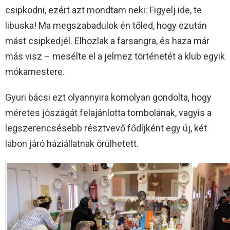
csipkodni, ezért azt mondtam neki: Figyelj ide, te
libuska! Ma megszabadulok én tőled, hogy ezután
mást csipkedjél. Elhozlak a farsangra, és haza már
más visz – mesélte el a jelmez történetét a klub egyik
mókamestere.
Gyuri bácsi ezt olyannyira komolyan gondolta, hogy
méretes jószágát felajánlotta tombolának, vagyis a
legszerencsésebb résztvevő fődíjként egy új, két
lábon járó háziállatnak örülhetett.