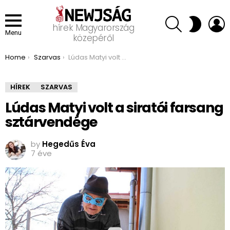
SEARCH
L
SWITCH
hírek Magyarország
SKIN
Menu
közepéről
You are here:
Home
Szarvas
Lúdas Matyi volt a siratói farsang sztárvendége
HÍREK
SZARVAS
Lúdas Matyi volt a siratói farsang
sztárvendége
by
Hegedűs Éva
7 éve