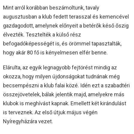
Mint arról korábban beszámoltunk, tavaly
augusztusban a klub fedett terasszal és kemencével
gazdagodott, amelynek előnyeit a betérők késő őszig
élvezték. Tesztelték a külső rész
befogadóképességét is, és örömmel tapasztalták,
hogy akár 80 fő is kényelmesen elfér benne.
Elárulta, az egyik legnagyobb fejtörést mindig az
okozza, hogy milyen újdonságokat tudnának még
becsempészni a klub falai közé. Idén ezt a szabadtéri
összejövetelek, bálak jelentik majd, amelyekre más
klubok is meghívást kapnak. Emellett két kirándulást
is terveznek. Az első útjuk május végén
Nyíregyházára vezet.