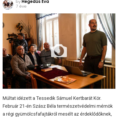
by
Hegedűs Éva
7 éve
0
Múltat idézett a Tessedik Sámuel Kertbarát Kör.
Február 21-én Szász Béla természetvédelmi mérnök
a régi gyümölcsfafajtákról mesélt az érdeklődőknek,