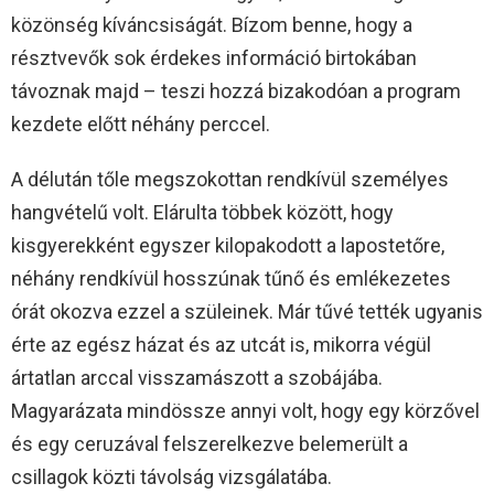
közönség kíváncsiságát. Bízom benne, hogy a
résztvevők sok érdekes információ birtokában
távoznak majd – teszi hozzá bizakodóan a program
kezdete előtt néhány perccel.
A délután tőle megszokottan rendkívül személyes
hangvételű volt. Elárulta többek között, hogy
kisgyerekként egyszer kilopakodott a lapostetőre,
néhány rendkívül hosszúnak tűnő és emlékezetes
órát okozva ezzel a szüleinek. Már tűvé tették ugyanis
érte az egész házat és az utcát is, mikorra végül
ártatlan arccal visszamászott a szobájába.
Magyarázata mindössze annyi volt, hogy egy körzővel
és egy ceruzával felszerelkezve belemerült a
csillagok közti távolság vizsgálatába.