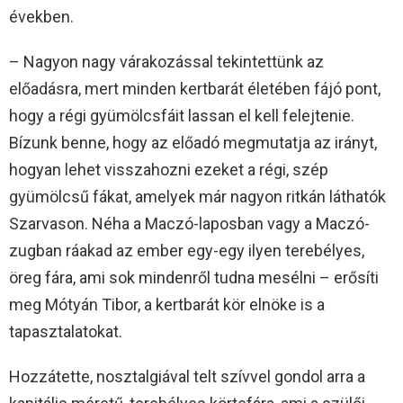
években.
– Nagyon nagy várakozással tekintettünk az
előadásra, mert minden kertbarát életében fájó pont,
hogy a régi gyümölcsfáit lassan el kell felejtenie.
Bízunk benne, hogy az előadó megmutatja az irányt,
hogyan lehet visszahozni ezeket a régi, szép
gyümölcsű fákat, amelyek már nagyon ritkán láthatók
Szarvason. Néha a Maczó-laposban vagy a Maczó-
zugban ráakad az ember egy-egy ilyen terebélyes,
öreg fára, ami sok mindenről tudna mesélni – erősíti
meg Mótyán Tibor, a kertbarát kör elnöke is a
tapasztalatokat.
Hozzátette, nosztalgiával telt szívvel gondol arra a