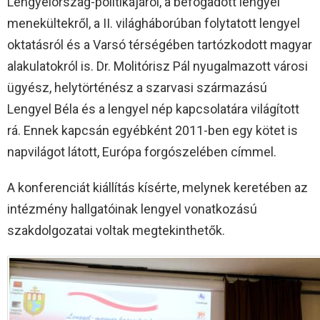
Lengyelország-politikájáról, a befogadott lengyel
menekültekről, a II. világháborúban folytatott lengyel
oktatásról és a Varsó térségében tartózkodott magyar
alakulatokról is. Dr. Molitórisz Pál nyugalmazott városi
ügyész, helytörténész a szarvasi származású
Lengyel Béla és a lengyel nép kapcsolatára világított
rá. Ennek kapcsán egyébként 2011-ben egy kötet is
napvilágot látott, Európa forgószelében címmel.
A konferenciát kiállítás kísérte, melynek keretében az
intézmény hallgatóinak lengyel vonatkozású
szakdolgozatai voltak megtekinthetők.