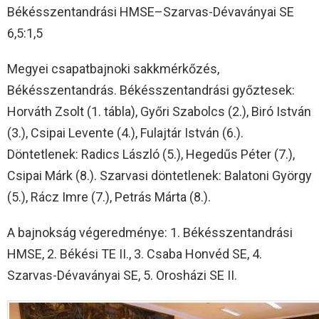
Békésszentandrási HMSE–Szarvas-Dévaványai SE
6,5:1,5
Megyei csapatbajnoki sakkmérkőzés,
Békésszentandrás. Békésszentandrási győztesek:
Horváth Zsolt (1. tábla), Győri Szabolcs (2.), Biró István
(3.), Csipai Levente (4.), Fulajtár István (6.).
Döntetlenek: Radics László (5.), Hegedűs Péter (7.),
Csipai Márk (8.). Szarvasi döntetlenek: Balatoni György
(5.), Rácz Imre (7.), Petrás Márta (8.).
A bajnokság végeredménye: 1. Békésszentandrási
HMSE, 2. Békési TE II., 3. Csaba Honvéd SE, 4.
Szarvas-Dévaványai SE, 5. Orosházi SE II.