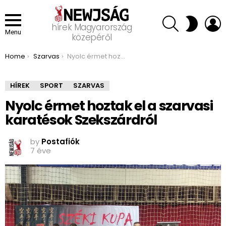
SEARCH
L
SWITCH
hírek Magyarország
SKIN
Menu
közepéről
You are here:
Home
Szarvas
Nyolc érmet hoztak el a szarvasi karatésok Szekszárdról
HÍREK
SPORT
SZARVAS
Nyolc érmet hoztak el a szarvasi
karatésok Szekszárdról
by
Postafiók
7 éve