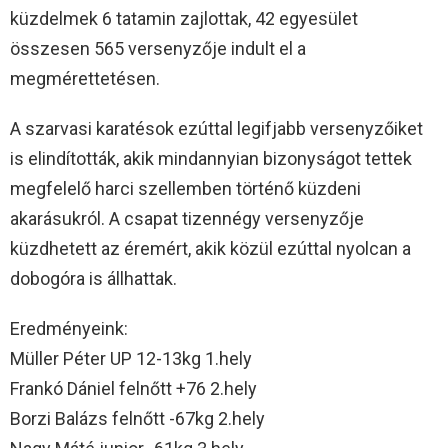
küzdelmek 6 tatamin zajlottak, 42 egyesület
összesen 565 versenyzője indult el a
megmérettetésen.
A szarvasi karatésok ezúttal legifjabb versenyzőiket
is elindították, akik mindannyian bizonyságot tettek
megfelelő harci szellemben történő küzdeni
akarásukról. A csapat tizennégy versenyzője
küzdhetett az éremért, akik közül ezúttal nyolcan a
dobogóra is állhattak.
Eredményeink:
Müller Péter UP 12-13kg 1.hely
Frankó Dániel felnőtt +76 2.hely
Borzi Balázs felnőtt -67kg 2.hely