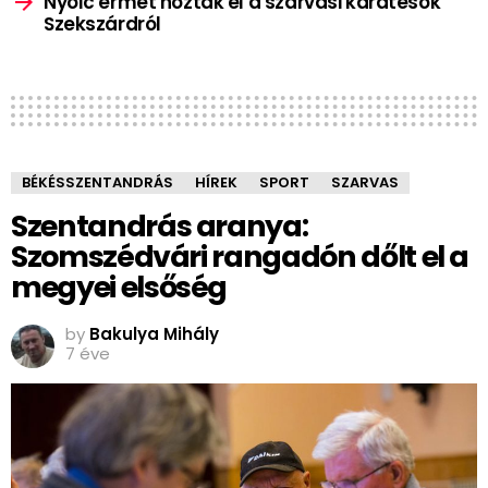
Nyolc érmet hoztak el a szarvasi karatésok
Szekszárdról
BÉKÉSSZENTANDRÁS
HÍREK
SPORT
SZARVAS
Szentandrás aranya:
Szomszédvári rangadón dőlt el a
megyei elsőség
by
Bakulya Mihály
7 éve