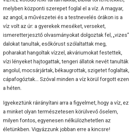
melyben központi szerepet foglal el a víz. A magyar,
az angol, a művészetei és a testnevelés órákon is a
víz volt az úr: a gyerekek meséket, verseket,
ismeretterjesztő olvasmányokat dolgoztak fel, „vizes”
dalokat tanultak, esőkórust szólaltattak meg,
poharakat hangoltak vízzel, akváriumokat festettek,
vízi lényeket hajtogattak, tengeri állatok nevét tanulták
angolul, mocsárjártak, békaugrottak, szigetet foglaltak,
cápafogóztak… Szóval minden a víz körül forgott ezen
a héten.
Igyekeztünk ráirányítani arra a figyelmet, hogy a víz, ez
a minket olyan természetesen körülvevő őselem,
milyen fontos, egyenesen nélkülözhetetlen az
életünkben. Vigyázzunk jobban erre a kincsre!