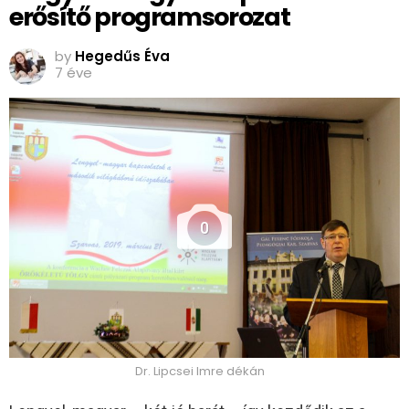
erősítő programsorozat
by
Hegedűs Éva
7 éve
0
Dr. Lipcsei Imre dékán