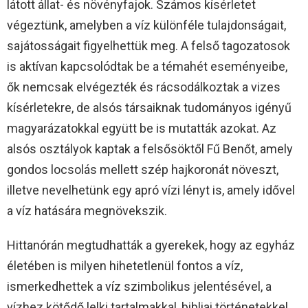
látott állat- és növényfajok. Számos kísérletet
végeztünk, amelyben a víz különféle tulajdonságait,
sajátosságait figyelhettük meg. A felső tagozatosok
is aktívan kapcsolódtak be a témahét eseményeibe,
ők nemcsak elvégezték és rácsodálkoztak a vizes
kísérletekre, de alsós társaiknak tudományos igényű
magyarázatokkal együtt be is mutatták azokat. Az
alsós osztályok kaptak a felsősöktől Fű Benőt, amely
gondos locsolás mellett szép hajkoronát növeszt,
illetve nevelhetünk egy apró vízi lényt is, amely idővel
a víz hatására megnövekszik.
Hittanórán megtudhatták a gyerekek, hogy az egyház
életében is milyen hihetetlenül fontos a víz,
ismerkedhettek a víz szimbolikus jelentésével, a
vízhez kötődő lelki tartalmakkal, bibliai történetekkel,