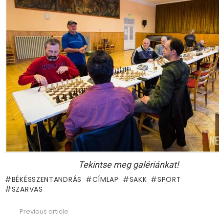
Tekintse meg galériánkat!
BÉKÉSSZENTANDRÁS
CÍMLAP
SAKK
SPORT
SZARVAS
Previous article
See