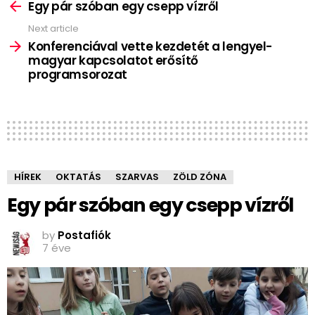
more
Egy pár szóban egy csepp vízről
Next article
Konferenciával vette kezdetét a lengyel-
magyar kapcsolatot erősítő
programsorozat
HÍREK
OKTATÁS
SZARVAS
ZÖLD ZÓNA
Egy pár szóban egy csepp vízről
by
Postafiók
7 éve