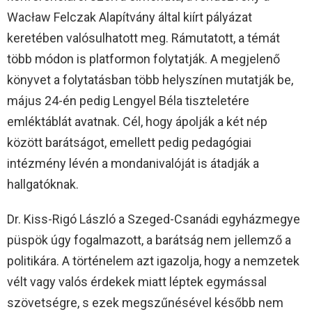
Wacław Felczak Alapítvány által kiírt pályázat
keretében valósulhatott meg. Rámutatott, a témát
több módon is platformon folytatják. A megjelenő
könyvet a folytatásban több helyszínen mutatják be,
május 24-én pedig Lengyel Béla tiszteletére
emléktáblát avatnak. Cél, hogy ápolják a két nép
között barátságot, emellett pedig pedagógiai
intézmény lévén a mondanivalóját is átadják a
hallgatóknak.
Dr. Kiss-Rigó László a Szeged-Csanádi egyházmegye
püspök úgy fogalmazott, a barátság nem jellemző a
politikára. A történelem azt igazolja, hogy a nemzetek
vélt vagy valós érdekek miatt léptek egymással
szövetségre, s ezek megszűnésével később nem