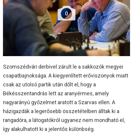
0
Szomszédvári derbivel zárult le a sakkozók megyei
csapatbajnoksága. A kiegyenlített erőviszonyok miatt
csak az utolsó partik után dőlt el, hogy a
Békésszentandrás lett az aranyérmes, amely
nagyarányú győzelmet aratott a Szarvas ellen. A
házigazdák a legerősebb összetételben álltak ki a
rangadóra, a látogatókról ugyanez nem mondható el,
így alakulhatott ki a jelentős különbség.