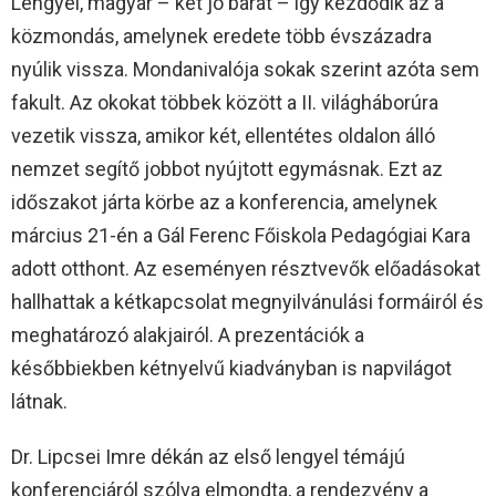
Lengyel, magyar – két jó barát – így kezdődik az a
közmondás, amelynek eredete több évszázadra
nyúlik vissza. Mondanivalója sokak szerint azóta sem
fakult. Az okokat többek között a II. világháborúra
vezetik vissza, amikor két, ellentétes oldalon álló
nemzet segítő jobbot nyújtott egymásnak. Ezt az
időszakot járta körbe az a konferencia, amelynek
március 21-én a Gál Ferenc Főiskola Pedagógiai Kara
adott otthont. Az eseményen résztvevők előadásokat
hallhattak a kétkapcsolat megnyilvánulási formáiról és
meghatározó alakjairól. A prezentációk a
későbbiekben kétnyelvű kiadványban is napvilágot
látnak.
Dr. Lipcsei Imre dékán az első lengyel témájú
konferenciáról szólva elmondta, a rendezvény a