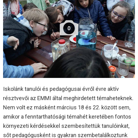
0
Iskolánk tanulói és pedagógusai évről évre aktív
résztvevői az EMMI által meghirdetett témaheteknek.
Nem volt ez másként március 18 és 22. között sem,
amikor a fenntarthatósági témahét keretében fontos
környezeti kérdésekkel szembesítettük tanulóinkat,
sőt pedagógusként is gyakran szembetalálkoztunk