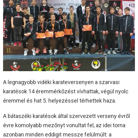
A legnagyobb vidéki karateversenyen a szarvasi
karatésok 14 éremmérkőzést vívhattak, végül nyolc
éremmel és hat 5. helyezéssel térhettek haza.
A bátaszéki karatésok által szervezett verseny évről
évre komolyabb mezőnyt vonultat fel, az idei torna
azonban minden eddigit messze felülmúlt: a