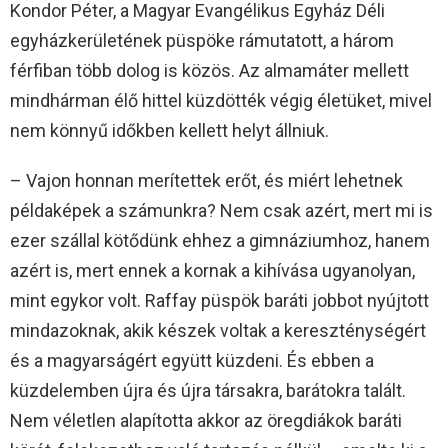
Kondor Péter, a Magyar Evangélikus Egyház Déli
egyházkerületének püspöke rámutatott, a három
férfiban több dolog is közös. Az almamáter mellett
mindhárman élő hittel küzdötték végig életüket, mivel
nem könnyű időkben kellett helyt állniuk.
– Vajon honnan merítettek erőt, és miért lehetnek
példaképek a számunkra? Nem csak azért, mert mi is
ezer szállal kötődünk ehhez a gimnáziumhoz, hanem
azért is, mert ennek a kornak a kihívása ugyanolyan,
mint egykor volt. Raffay püspök baráti jobbot nyújtott
mindazoknak, akik készek voltak a kereszténységért
és a magyarságért együtt küzdeni. És ebben a
küzdelemben újra és újra társakra, barátokra talált.
Nem véletlen alapította akkor az öregdiákok baráti