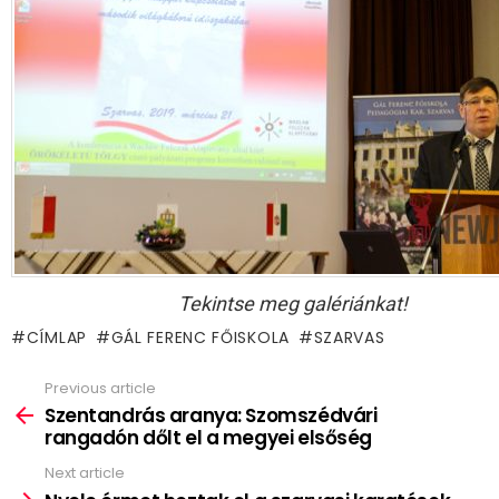
Tekintse meg galériánkat!
CÍMLAP
GÁL FERENC FŐISKOLA
SZARVAS
Previous article
See
more
Szentandrás aranya: Szomszédvári
rangadón dőlt el a megyei elsőség
Next article