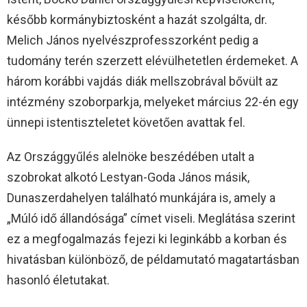
később kormánybiztosként a hazát szolgálta, dr.
Melich János nyelvészprofesszorként pedig a
tudomány terén szerzett elévülhetetlen érdemeket. A
három korábbi vajdás diák mellszobrával bővült az
intézmény szoborparkja, melyeket március 22-én egy
ünnepi istentiszteletet követően avattak fel.
Az Országgyűlés alelnöke beszédében utalt a
szobrokat alkotó Lestyan-Goda János másik,
Dunaszerdahelyen található munkájára is, amely a
„Múló idő állandósága” címet viseli. Meglátása szerint
ez a megfogalmazás fejezi ki leginkább a korban és
hivatásban különböző, de példamutató magatartásban
hasonló életutakat.