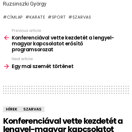
Ruzsinszki György
CÍMLAP
KARATE
SPORT
SZARVAS
Previous article
See
more
Konferenciával vette kezdetét a lengyel-
magyar kapcsolatot erősítő
programsorozat
Next article
Egy mai szemét történet
HÍREK
SZARVAS
Konferenciával vette kezdetét a
lengyel-magyar kapcsolatot