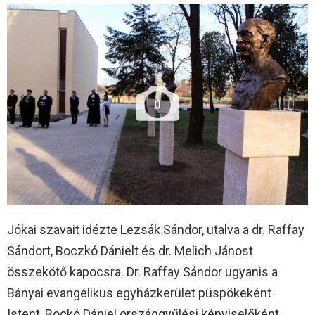
0
Jókai szavait idézte Lezsák Sándor, utalva a dr. Raffay
Sándort, Boczkó Dánielt és dr. Melich Jánost
összekötő kapocsra. Dr. Raffay Sándor ugyanis a
Bányai evangélikus egyházkerület püspökeként
Istent, Bockó Dániel országgyűlési képviselőként,