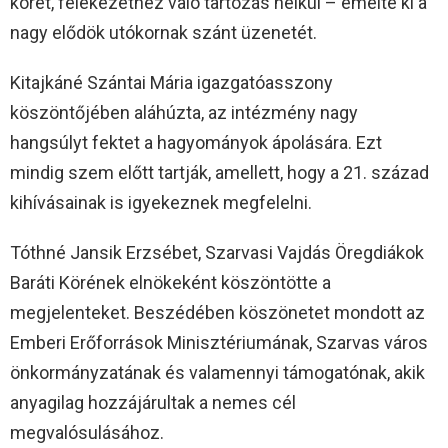
körét, felekezethez való tartozás nélkül – emelte ki a
nagy elődök utókornak szánt üzenetét.
Kitajkáné Szántai Mária igazgatóasszony
köszöntőjében aláhúzta, az intézmény nagy
hangsúlyt fektet a hagyományok ápolására. Ezt
mindig szem előtt tartják, amellett, hogy a 21. század
kihívásainak is igyekeznek megfelelni.
Tóthné Jansik Erzsébet, Szarvasi Vajdás Öregdiákok
Baráti Körének elnökeként köszöntötte a
megjelenteket. Beszédében köszönetet mondott az
Emberi Erőforrások Minisztériumának, Szarvas város
önkormányzatának és valamennyi támogatónak, akik
anyagilag hozzájárultak a nemes cél
megvalósulásához.