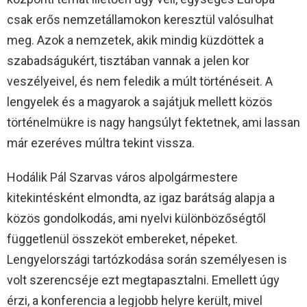
csak erős nemzetállamokon keresztül valósulhat
meg. Azok a nemzetek, akik mindig küzdöttek a
szabadságukért, tisztában vannak a jelen kor
veszélyeivel, és nem feledik a múlt történéseit. A
lengyelek és a magyarok a sajátjuk mellett közös
történelmükre is nagy hangsúlyt fektetnek, ami lassan
már ezeréves múltra tekint vissza.
Hodálik Pál Szarvas város alpolgármestere
kitekintésként elmondta, az igaz barátság alapja a
közös gondolkodás, ami nyelvi különbözőségtől
függetlenül összeköt embereket, népeket.
Lengyelországi tartózkodása során személyesen is
volt szerencséje ezt megtapasztalni. Emellett úgy
érzi, a konferencia a legjobb helyre került, mivel