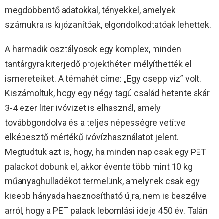
megdöbbentő adatokkal, tényekkel, amelyek
számukra is kijózanítóak, elgondolkodtatóak lehettek.
A harmadik osztályosok egy komplex, minden
tantárgyra kiterjedő projekthéten mélyíthették el
ismereteiket. A témahét címe: „Egy csepp víz” volt.
Kiszámoltuk, hogy egy négy tagú család hetente akár
3-4 ezer liter ivóvizet is elhasznál, amely
továbbgondolva és a teljes népességre vetítve
elképesztő mértékű ivóvízhasználatot jelent.
Megtudtuk azt is, hogy, ha minden nap csak egy PET
palackot dobunk el, akkor évente több mint 10 kg
műanyaghulladékot termelünk, amelynek csak egy
kisebb hányada hasznosítható újra, nem is beszélve
arról, hogy a PET palack lebomlási ideje 450 év. Talán