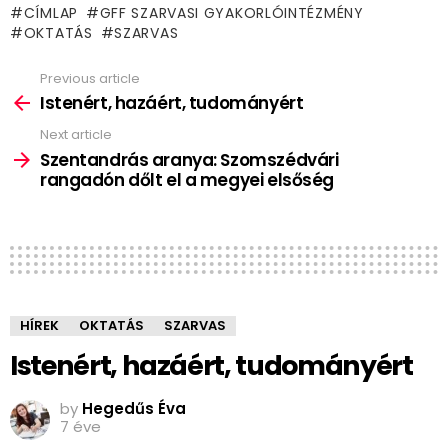
CÍMLAP
GFF SZARVASI GYAKORLÓINTÉZMÉNY
OKTATÁS
SZARVAS
Previous article
See
more
Istenért, hazáért, tudományért
Next article
Szentandrás aranya: Szomszédvári
rangadón dőlt el a megyei elsőség
HÍREK
OKTATÁS
SZARVAS
Istenért, hazáért, tudományért
by
Hegedűs Éva
7 éve