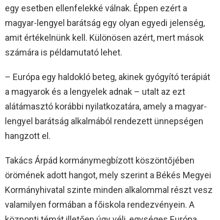
egy esetben ellenfelekké válnak. Éppen ezért a
magyar-lengyel barátság egy olyan egyedi jelenség,
amit értékelnünk kell. Különösen azért, mert mások
számára is példamutató lehet.
– Európa egy haldokló beteg, akinek gyógyító terápiát
a magyarok és a lengyelek adnak – utalt az ezt
alátámasztó korábbi nyilatkozatára, amely a magyar-
lengyel barátság alkalmából rendezett ünnepségen
hangzott el.
Takács Árpád kormánymegbízott köszöntőjében
örömének adott hangot, mely szerint a Békés Megyei
Kormányhivatal szinte minden alkalommal részt vesz
valamilyen formában a főiskola rendezvényein. A
központi témát illetően úgy véli, egységes Európa