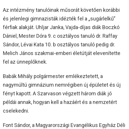
Az intézmény tanulóinak műsorát követően korábbi
és jelenlegi gimnazisták idézték fel a „sugárlelkű”
férfiak alakját. Uhljar Janka, Vajda-díjas diák Boczkó
Dániel, Mester Dóra 9. c osztályos tanuló dr. Raffay
Sándor, Lévai Kata 10. b osztályos tanuló pedig dr.
Melich János szakmai-emberi életútját elevenítette
fel az ünneplőknek.
Babák Mihály polgármester emlékeztetett, a
nagymúltú gimnázium nemrégiben új épületet és új
fényt kapott. A Szarvason végzett három diák jó
példái annak, hogyan kell a hazáért és a nemzetért
cselekedni.
Font Sándor, a Magyarországi Evangélikus Egyház Déli