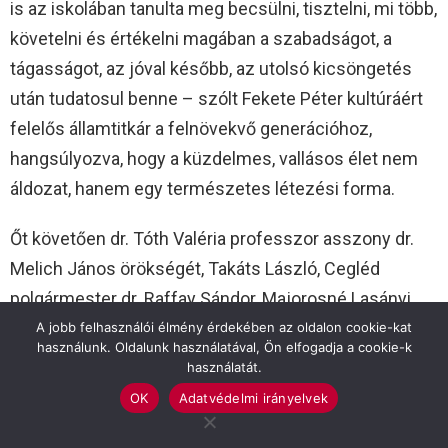
is az iskolában tanulta meg becsülni, tisztelni, mi több,
követelni és értékelni magában a szabadságot, a
tágasságot, az jóval később, az utolsó kicsöngetés
után tudatosul benne – szólt Fekete Péter kultúráért
felelős államtitkár a felnövekvő generációhoz,
hangsúlyozva, hogy a küzdelmes, vallásos élet nem
áldozat, hanem egy természetes létezési forma.
Őt követően dr. Tóth Valéria professzor asszony dr.
Melich János örökségét, Takáts László, Cegléd
polgármester dr. Raffay Sándor, Majorosné Lasányi
Ágnes felügyelő asszony pedig Boczkó Dániel
A jobb felhasználói élmény érdekében az oldalon cookie-kat
használunk. Oldalunk használatával, Ön elfogadja a cookie-k
tevékenységét méltatta.
használatát.
OK
Adatvédelmi irányelvek
Legvégül az ötletgazda, Pécsváradi Antal összegző
gondolatait hallhatták az egybegyűltek. Egyebek