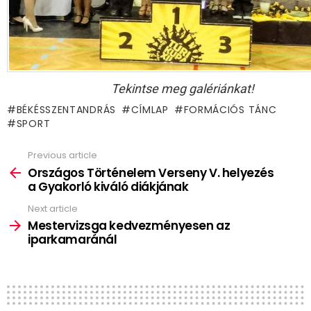
Tekintse meg galériánkat!
BÉKÉSSZENTANDRÁS
CÍMLAP
FORMÁCIÓS TÁNC
SPORT
Previous article
See
more
Országos Történelem Verseny V. helyezés
a Gyakorló kiváló diákjának
Next article
Mestervizsga kedvezményesen az
iparkamaránál