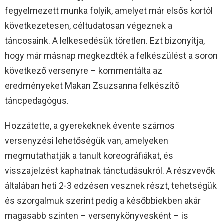
fegyelmezett munka folyik, amelyet már elsős kortól
következetesen, céltudatosan végeznek a
táncosaink. A lelkesedésük töretlen. Ezt bizonyítja,
hogy már másnap megkezdték a felkészülést a soron
következő versenyre – kommentálta az
eredményeket Makan Zsuzsanna felkészítő
táncpedagógus.
Hozzátette, a gyerekeknek évente számos
versenyzési lehetőségük van, amelyeken
megmutathatják a tanult koreográfiákat, és
visszajelzést kaphatnak tánctudásukról. A részvevők
általában heti 2-3 edzésen vesznek részt, tehetségük
és szorgalmuk szerint pedig a későbbiekben akár
magasabb szinten – versenykönyvesként – is