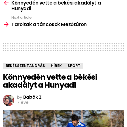
more
Könnyedén vette a békési akadályt a
Hunyadi
Next article
Taroltak a táncosok Mezőtúron
BÉKÉSSZENTANDRÁS
HÍREK
SPORT
Könnyedén vette a békési
akadályt a Hunyadi
by
Babák Z
7 éve