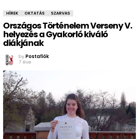
HÍREK
OKTATÁS
SZARVAS
Országos Történelem Verseny V.
helyezés a Gyakorló kiváló
diákjának
by
Postafiók
7 éve