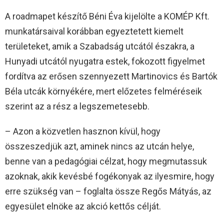
A roadmapet készítő Béni Éva kijelölte a KOMÉP Kft.
munkatársaival korábban egyeztetett kiemelt
területeket, amik a Szabadság utcától északra, a
Hunyadi utcától nyugatra estek, fokozott figyelmet
fordítva az erősen szennyezett Martinovics és Bartók
Béla utcák környékére, mert előzetes felméréseik
szerint az a rész a legszemetesebb.
– Azon a közvetlen hasznon kívül, hogy
összeszedjük azt, aminek nincs az utcán helye,
benne van a pedagógiai célzat, hogy megmutassuk
azoknak, akik kevésbé fogékonyak az ilyesmire, hogy
erre szükség van – foglalta össze Regős Mátyás, az
egyesület elnöke az akció kettős célját.