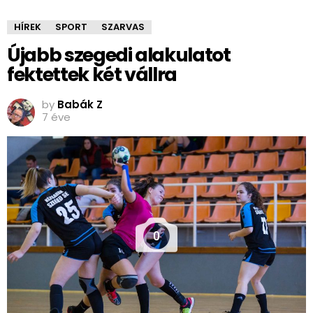
HÍREK
SPORT
SZARVAS
Újabb szegedi alakulatot
fektettek két vállra
by
Babák Z
7 éve
0