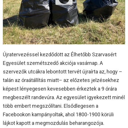
Újratervezéssel kezdődött az Élhetőbb Szarvasért
Egyesület szemétszedő akciója vasárnap. A
szervezők utcákra lebontott tervét újraírta az, hogy –
talán az óraátállítás miatt– az előzetes jelzésekhez
képest lényegesen kevesebben érkeztek a 9 órára
megbeszélt randevúra. Az egyesület igyekezett minél
több embert megszólítani. Elsődlegesen a
Facebookon kampányoltak, ahol 1800-1900 körüli
lájkot kapott a megmozdulás beharangozója.