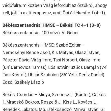
védőfalra, miközben Virág lefordult az őrzőkről, ahogy
kell, jött is az ütempassz, amit Öpi értékesített (4–1).
Békésszentandrási HMSE – Békési FC 4–1 (3–0)
Békésszentandrás, 100 néző. V.: Gebei
Békésszentandrási HMSE: Szabó Zoltán –
Nemcsényi Bence Zsolt, Kis Mátyás, Olasz István,
Pásztor Dávid, Virág Imre, Tasi Norbert, Olasz Imre
(64′ Dernovics Tamás), Lós István, Szűcs Damján (74′
Tasi Kristóf), Uhljár Szabolcs (86′ Yetik Deniz Daniel).
Edző: Székely László
Békés: Csordás – Minya, Szoboszlai (Kántor), Csikós
I., Mracskó, Bokros, Reszelő J., Kiss L., Kovács L.,
Benedek, Lakatos. Mb. játékosedző: Minya István. G.: