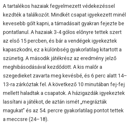
A tartalékos hazaiak fegyelmezett védekezéssel
kezdték a találkozót. Mindkét csapat igyekezett minél
kevesebb gólt kapni, a támadásait gyakran fejezte be
pontatlanul. A hazaiak 3-4 gólos előnyre tettek szert
az első 15 percben, és bár a vendégek igyekeztek
kapaszkodni, ez a különbség gyakorlatilag kitartott a
szünetig. A második játékrész az eredmény jelző
meghibásodásával kezdődött. A kis malőr a
szegedieket zavarta meg kevésbé, és 6 perc alatt 14–
13-ra zárkóztak fel. A következő 10 minutában fej-fej
mellett haladtak a csapatok. A házigazdák igyekeztek
lassítani a játékot, de aztán ismét „megrázták
magukat” és az 54. percre gyakorlatilag pontot tettek
a meccsre (24–18).