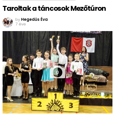
Taroltak a táncosok Mezőtúron
by
Hegedűs Éva
7 éve
0