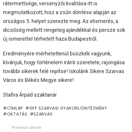
rátermettsége, versenyzői kvalitása itt is
megmutatkozott, hisz a zsűri döntése alapján az
országos 5. helyet szerezte meg. Az elismerés, a
dicsőség mellett rengeteg ajándékkal és persze sok
új ismerettel térhetett haza Budapestről.
Eredményére mérhetetlenül büszkék vagyunk,
kívánjuk, hogy történelem iránti szeretete, rajongása
további sikerek felé repítse! Iskolánk Sikere Szarvas
Város és Békés Megye sikere!
Stafira Árpád szaktanár
CÍMLAP
GFF SZARVASI GYAKORLÓINTÉZMÉNY
OKTATÁS
SZARVAS
Previous article
See