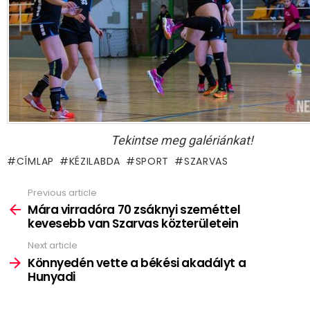
Tekintse meg galériánkat!
CÍMLAP
KÉZILABDA
SPORT
SZARVAS
Previous article
See
more
Mára virradóra 70 zsáknyi szeméttel
kevesebb van Szarvas közterületein
Next article
Könnyedén vette a békési akadályt a
Hunyadi