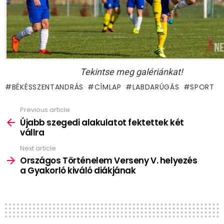
Tekintse meg galériánkat!
BÉKÉSSZENTANDRÁS
CÍMLAP
LABDARÚGÁS
SPORT
Previous article
See
more
Újabb szegedi alakulatot fektettek két
vállra
Next article
Országos Történelem Verseny V. helyezés
a Gyakorló kiváló diákjának