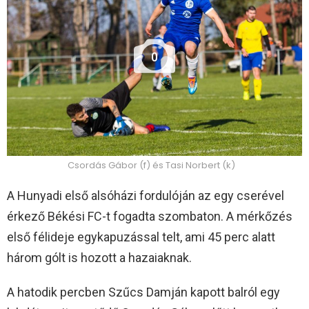
0
Csordás Gábor (f) és Tasi Norbert (k)
A Hunyadi első alsóházi fordulóján az egy cserével
érkező Békési FC-t fogadta szombaton. A mérkőzés
első félideje egykapuzással telt, ami 45 perc alatt
három gólt is hozott a hazaiaknak.
A hatodik percben Szűcs Damján kapott balról egy