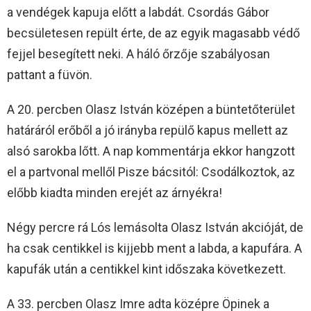
a vendégek kapuja előtt a labdát. Csordás Gábor
becsületesen repült érte, de az egyik magasabb védő
fejjel besegített neki. A háló őrzője szabályosan
pattant a füvön.
A 20. percben Olasz István középen a büntetőterület
határáról erőből a jó irányba repülő kapus mellett az
alsó sarokba lőtt. A nap kommentárja ekkor hangzott
el a partvonal mellől Pisze bácsitól: Csodálkoztok, az
előbb kiadta minden erejét az árnyékra!
Négy percre rá Lós lemásolta Olasz István akcióját, de
ha csak centikkel is kijjebb ment a labda, a kapufára. A
kapufák után a centikkel kint időszaka következett.
A 33. percben Olasz Imre adta középre Öpinek a