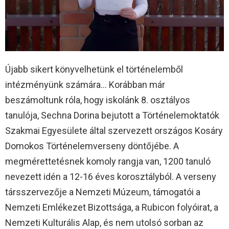
Újabb sikert könyvelhetünk el történelemből
intézményünk számára… Korábban már
beszámoltunk róla, hogy iskolánk 8. osztályos
tanulója, Sechna Dorina bejutott a Történelemoktatók
Szakmai Egyesülete által szervezett országos Kosáry
Domokos Történelemverseny döntőjébe. A
megmérettetésnek komoly rangja van, 1200 tanuló
nevezett idén a 12-16 éves korosztályból. A verseny
társszervezője a Nemzeti Múzeum, támogatói a
Nemzeti Emlékezet Bizottsága, a Rubicon folyóirat, a
Nemzeti Kulturális Alap, és nem utolsó sorban az