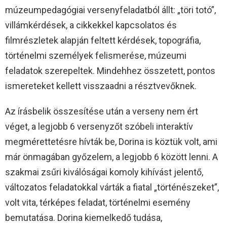
múzeumpedagógiai versenyfeladatból állt: „töri totó”,
villámkérdések, a cikkekkel kapcsolatos és
filmrészletek alapján feltett kérdések, topográfia,
történelmi személyek felismerése, múzeumi
feladatok szerepeltek. Mindehhez összetett, pontos
ismereteket kellett visszaadni a résztvevőknek.
Az írásbelik összesítése után a verseny nem ért
véget, a legjobb 6 versenyzőt szóbeli interaktív
megmérettetésre hívták be, Dorina is köztük volt, ami
már önmagában győzelem, a legjobb 6 között lenni. A
szakmai zsűri kiválóságai komoly kihívást jelentő,
változatos feladatokkal várták a fiatal „történészeket”,
volt vita, térképes feladat, történelmi esemény
bemutatása. Dorina kiemelkedő tudása,