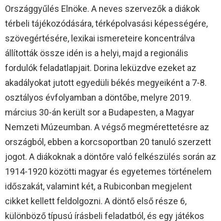
Országgyűlés Elnöke. A neves szervezők a diákok
térbeli tájékozódására, térképolvasási képességére,
szövegértésére, lexikai ismereteire koncentrálva
állították össze idén is a helyi, majd a regionális
fordulók feladatlapjait. Dorina leküzdve ezeket az
akadályokat jutott egyedüli békés megyeiként a 7-8.
osztályos évfolyamban a döntőbe, melyre 2019.
március 30-án került sor a Budapesten, a Magyar
Nemzeti Múzeumban. A végső megmérettetésre az
országból, ebben a korcsoportban 20 tanuló szerzett
jogot. A diákoknak a döntőre való felkészülés során az
1914-1920 közötti magyar és egyetemes történelem
időszakát, valamint két, a Rubiconban megjelent
cikket kellett feldolgozni. A döntő első része 6,
különböző típusú írásbeli feladatból, és egy játékos