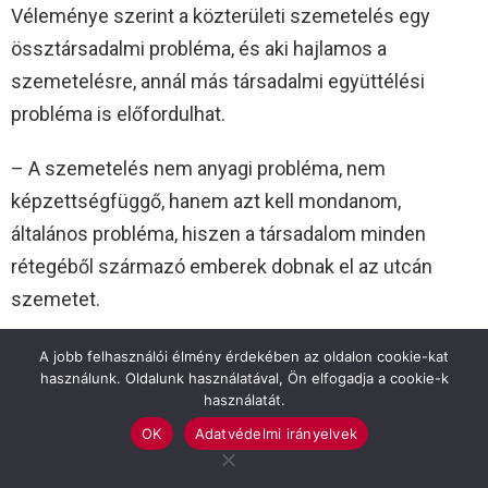
Véleménye szerint a közterületi szemetelés egy
össztársadalmi probléma, és aki hajlamos a
szemetelésre, annál más társadalmi együttélési
probléma is előfordulhat.
– A szemetelés nem anyagi probléma, nem
képzettségfüggő, hanem azt kell mondanom,
általános probléma, hiszen a társadalom minden
rétegéből származó emberek dobnak el az utcán
szemetet.
Első sorban a fiatalabb generációkat szerették volna
A jobb felhasználói élmény érdekében az oldalon cookie-kat
használunk. Oldalunk használatával, Ön elfogadja a cookie-k
nevelőcélzattal megszólítani, de ehhez az óraátállítás
használatát.
a lehető legrosszabb időpontban volt. Egy szombatról
OK
Adatvédelmi irányelvek
vasárnapra virradó éjszakából egy alvástól elvett óra
reggel nagyban tudja rontani a munkamorált. Csak két