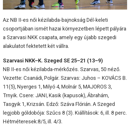
Az NB II-es női kézilabda-bajnokság Dél-keleti
csoportjában ismét hazai környezetben lépett pályára
a Szarvasi NKK csapata, amely egy újabb szegedi
alakulatot fektetett két vállra.
Szarvasi NKK–K. Szeged SE 25–21 (13–9)
NB II-es női kézilabda-mérkőzés. Szarvas, 50 néző.
Vezette: Csanádi, Polgár. Szarvas: Juhos – KOVÁCS B.
11(5), Nyerges 1, Milyó 4, Molnár 5, MAJOROS 3,
Trnyik. Csere: JANI, Kasik (kapusok), Ábrahám,
Tasgyik 1, Krizsán. Edző: Száva Flórián. A Szeged
legjobb góldobója: Szűcs 8 (3). Kiállítások: 6, ill. 8 perc.
Hétméteresek:8/5, ill. 4/3.