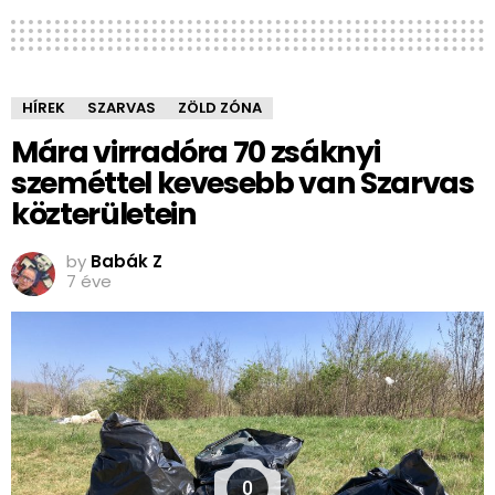
HÍREK
SZARVAS
ZÖLD ZÓNA
Mára virradóra 70 zsáknyi
szeméttel kevesebb van Szarvas
közterületein
by
Babák Z
7 éve
0