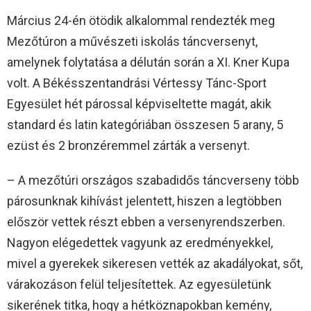
Március 24-én ötödik alkalommal rendezték meg
Mezőtúron a művészeti iskolás táncversenyt,
amelynek folytatása a délután során a XI. Kner Kupa
volt. A Békésszentandrási Vértessy Tánc-Sport
Egyesület hét párossal képviseltette magát, akik
standard és latin kategóriában összesen 5 arany, 5
ezüst és 2 bronzéremmel zárták a versenyt.
– A mezőtúri országos szabadidős táncverseny több
párosunknak kihívást jelentett, hiszen a legtöbben
először vettek részt ebben a versenyrendszerben.
Nagyon elégedettek vagyunk az eredményekkel,
mivel a gyerekek sikeresen vették az akadályokat, sőt,
várakozáson felül teljesítettek. Az egyesületünk
sikerének titka, hogy a hétköznapokban kemény,