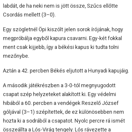
labdát, de ha neki nem is jött össze, Szűcs ellőtte
Csordás mellett (3–0).
Egy szögletnél Öpi kiszólt jelen sorok írójának, hogy
megpróbálja egyből kapura csavarni. Egy-két fokkal
ment csak kijjebb, így a békési kapus ki tudta tolni
mezőnybe.
Aztán a 42. percben Békés eljutott a Hunyadi kapujáig.
A második játékrészben a 3-0-tól megnyugodott
csapat szép helyzeteket alakított ki. Egy védelmi
hibából a 60. percben a vendégek Reszelő József
góljával (3–1) szépítettek, de ez különösebben nem
hozta ki a sodrából a csapatot. Nyolc percre rá ismét
összeállta a Lós-Virág tengely. Lós rávezette a