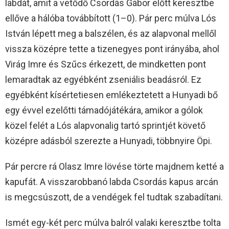
labdát, amit a vetődő Csordás Gábor előtt keresztbe
ellőve a hálóba továbbított (1–0). Pár perc múlva Lós
István lépett meg a balszélen, és az alapvonal mellől
vissza középre tette a tizenegyes pont irányába, ahol
Virág Imre és Szűcs érkezett, de mindketten pont
lemaradtak az egyébként zseniális beadásról. Ez
egyébként kísértetiesen emlékeztetett a Hunyadi bő
egy évvel ezelőtti támadójátékára, amikor a gólok
közel felét a Lós alapvonalig tartó sprintjét követő
középre adásból szerezte a Hunyadi, többnyire Öpi.
Pár percre rá Olasz Imre lövése törte majdnem ketté a
kapufát. A visszarobbanó labda Csordás kapus arcán
is megcsúszott, de a vendégek fel tudtak szabadítani.
Ismét egy-két perc múlva balról valaki keresztbe tolta