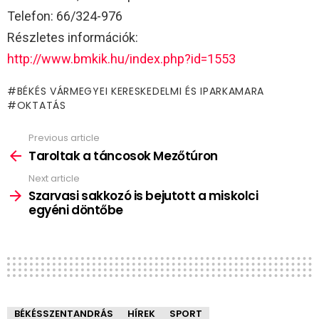
Telefon: 66/324-976
Részletes információk:
http://www.bmkik.hu/index.php?id=1553
BÉKÉS VÁRMEGYEI KERESKEDELMI ÉS IPARKAMARA
OKTATÁS
Previous article
See
more
Taroltak a táncosok Mezőtúron
Next article
Szarvasi sakkozó is bejutott a miskolci
egyéni döntőbe
BÉKÉSSZENTANDRÁS
HÍREK
SPORT