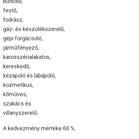
burkoló,
festő,
fodrász,
gáz- és készülékszerelő,
gépi forgácsoló,
járműfényező,
karosszérialakatos,
kereskedő,
kézápoló és lábápoló,
kozmetikus,
kőműves,
szakács és
villanyszerelő.
A kedvezmény mértéke 60 %.