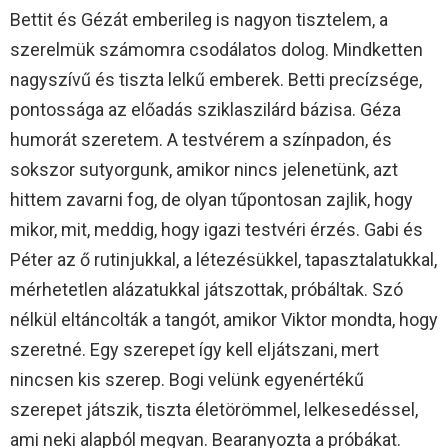
Bettit és Gézát emberileg is nagyon tisztelem, a
szerelmük számomra csodálatos dolog. Mindketten
nagyszívű és tiszta lelkű emberek. Betti precízsége,
pontossága az előadás sziklaszilárd bázisa. Géza
humorát szeretem. A testvérem a színpadon, és
sokszor sutyorgunk, amikor nincs jelenetünk, azt
hittem zavarni fog, de olyan tűpontosan zajlik, hogy
mikor, mit, meddig, hogy igazi testvéri érzés. Gabi és
Péter az ő rutinjukkal, a létezésükkel, tapasztalatukkal,
mérhetetlen alázatukkal játszottak, próbáltak. Szó
nélkül eltáncolták a tangót, amikor Viktor mondta, hogy
szeretné. Egy szerepet így kell eljátszani, mert
nincsen kis szerep. Bogi velünk egyenértékű
szerepet játszik, tiszta életörömmel, lelkesedéssel,
ami neki alapból megvan. Bearanyozta a próbákat.