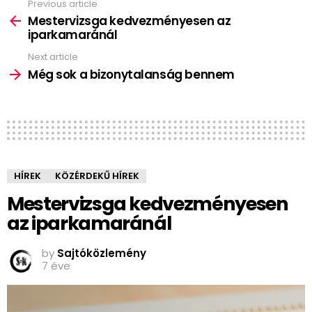
Previous article
See
more
Mestervizsga kedvezményesen az
iparkamaránál
Next article
Még sok a bizonytalanság bennem
HÍREK
KÖZÉRDEKŰ HÍREK
Mestervizsga kedvezményesen
az iparkamaránál
by
Sajtóközlemény
7 éve