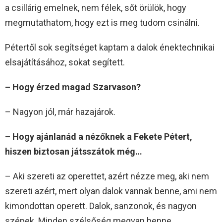
a csillárig emelnek, nem félek, sőt örülök, hogy
megmutathatom, hogy ezt is meg tudom csinálni.
Pétertől sok segítséget kaptam a dalok énektechnikai
elsajátításához, sokat segített.
– Hogy érzed magad Szarvason?
– Nagyon jól, már hazajárok.
– Hogy ajánlanád a nézőknek a Fekete Pétert,
hiszen biztosan játsszátok még…
– Aki szereti az operettet, azért nézze meg, aki nem
szereti azért, mert olyan dalok vannak benne, ami nem
kimondottan operett. Dalok, sanzonok, és nagyon
szépek. Minden szélsőség megvan benne.