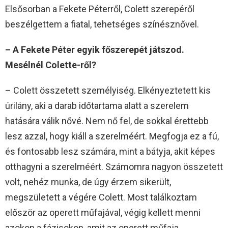
Elsősorban a Fekete Péterről, Colett szerepéről
beszélgettem a fiatal, tehetséges színésznővel.
– A Fekete Péter egyik főszerepét játszod.
Mesélnél Colette-ről?
– Colett összetett személyiség. Elkényeztetett kis
úrilány, aki a darab időtartama alatt a szerelem
hatására válik nővé. Nem nő fel, de sokkal érettebb
lesz azzal, hogy kiáll a szerelméért. Megfogja ez a fú,
és fontosabb lesz számára, mint a bátyja, akit képes
otthagyni a szerelméért. Számomra nagyon összetett
volt, nehéz munka, de úgy érzem sikerült,
megszületett a végére Colett. Most találkoztam
először az operett műfajával, végig kellett menni
azokon a fázisokon, amit az operett műfaja