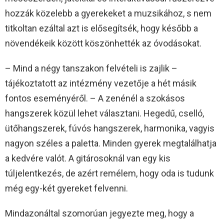
hozzák közelebb a gyerekeket a muzsikához, s nem
titkoltan ezáltal azt is elősegítsék, hogy később a
növendékeik között köszönhették az óvodásokat.
– Mind a négy tanszakon felvételi is zajlik –
tájékoztatott az intézmény vezetője a hét másik
fontos eseményéről. – A zenénél a szokásos
hangszerek közül lehet választani. Hegedű, cselló,
ütőhangszerek, fúvós hangszerek, harmonika, vagyis
nagyon széles a paletta. Minden gyerek megtalálhatja
a kedvére valót. A gitárosoknál van egy kis
túljelentkezés, de azért remélem, hogy oda is tudunk
még egy-két gyereket felvenni.
Mindazonáltal szomorúan jegyezte meg, hogy a