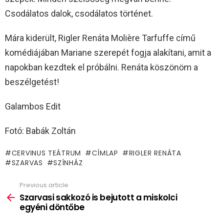
Csodálatos dalok, csodálatos történet.
Mára kiderült, Rigler Renáta Molière Tarfuffe című
komédiájában Mariane szerepét fogja alakítani, amit a
napokban kezdtek el próbálni. Renáta köszönöm a
beszélgetést!
Galambos Edit
Fotó: Babák Zoltán
CERVINUS TEÁTRUM
CÍMLAP
RIGLER RENÁTA
SZARVAS
SZÍNHÁZ
Previous article
See
more
Szarvasi sakkozó is bejutott a miskolci
egyéni döntőbe