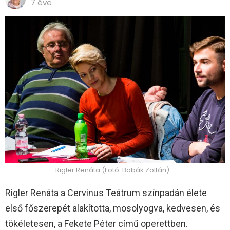
7 éve
Rigler Renáta (Fotó: Babák Zoltán)
Rigler Renáta a Cervinus Teátrum színpadán élete
első főszerepét alakította, mosolyogva, kedvesen, és
tökéletesen, a Fekete Péter című operettben.