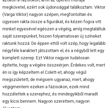
megkövetel, ezért sok újdonsággal találkoztam. Viktor
(Varga Viktor) nagyon szépen, megfontoltan és
ügyesen rakta össze a figurákat, és kézen fogva vitt
minket egyesével egészen a végéig, amíg megtaláltuk
saját szerepünket, hiszen folyamatosan új színeket
raktunk hozzá. De éppen ettől volt szép, hogy legalább
négyféle karaktert játszottam el, és a négyből lett egy
komplett szerep. Ezt Viktor nagyon tudatosan
építette, hogy a végére összeérjen. Érdekes volt, mert
én is így képzeltem el Colett-et, ahogy végül
megszületett, de mégsem ugyanaz, mert, ahogy
végigmentem ezeken a fázisokon, ezek mind
hozzátettek a szerephez, és mindegyikből maradt
egy kicsi bennem. Nagyon szerettem, nagyon