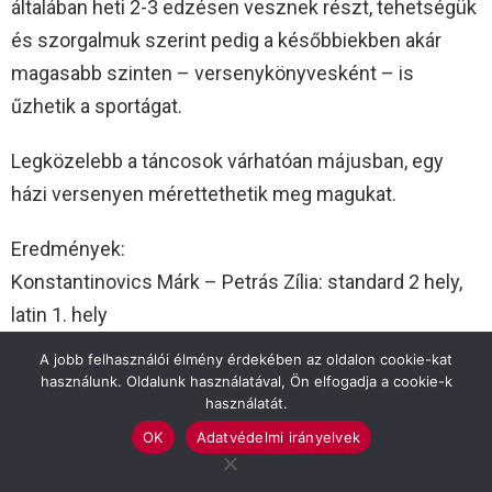
általában heti 2-3 edzésen vesznek részt, tehetségük
és szorgalmuk szerint pedig a későbbiekben akár
magasabb szinten – versenykönyvesként – is
űzhetik a sportágat.
Legközelebb a táncosok várhatóan májusban, egy
házi versenyen mérettethetik meg magukat.
Eredmények:
Konstantinovics Márk – Petrás Zília: standard 2 hely,
latin 1. hely
Furár Dominik – Kepenyes-Darida Dóra: standard 2.
A jobb felhasználói élmény érdekében az oldalon cookie-kat
hely, latin 2. hely
használunk. Oldalunk használatával, Ön elfogadja a cookie-k
használatát.
Baksa Barna – Kepenyey-Darida Zoé: standard 2. hely,
OK
Adatvédelmi irányelvek
latin 1. hely
Szőke Barnabás – Papp Emma: latin 1. hely