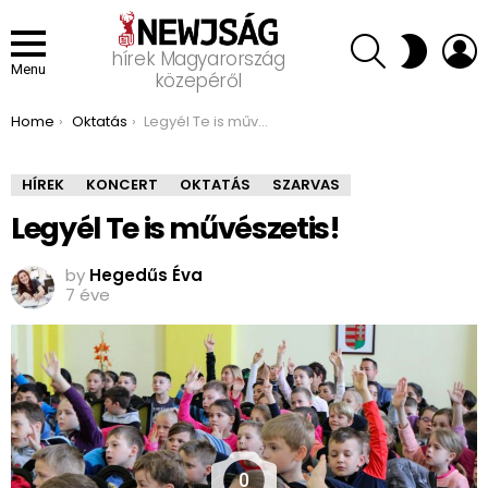
SEARCH
L
SWITCH
hírek Magyarország
SKIN
Menu
közepéről
You are here:
Home
Oktatás
Legyél Te is művészetis!
HÍREK
KONCERT
OKTATÁS
SZARVAS
Legyél Te is művészetis!
by
Hegedűs Éva
7 éve
0