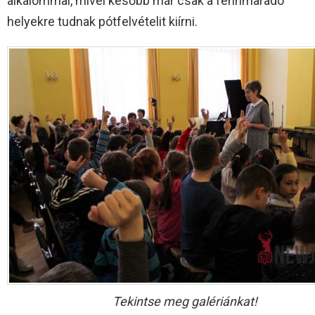
alkalommal, mivel később már csak a fennmaradó
helyekre tudnak pótfelvételit kiírni.
Tekintse meg galériánkat!