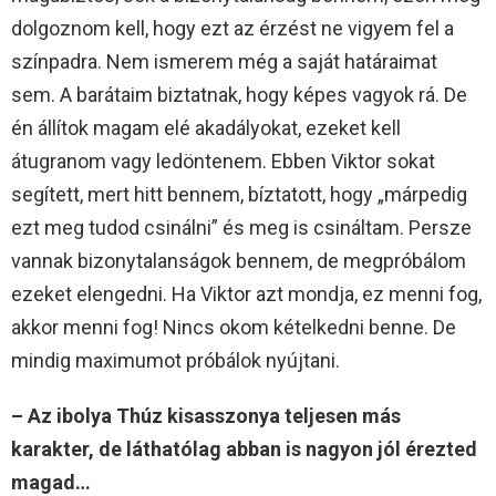
dolgoznom kell, hogy ezt az érzést ne vigyem fel a
színpadra. Nem ismerem még a saját határaimat
sem. A barátaim biztatnak, hogy képes vagyok rá. De
én állítok magam elé akadályokat, ezeket kell
átugranom vagy ledöntenem. Ebben Viktor sokat
segített, mert hitt bennem, bíztatott, hogy „márpedig
ezt meg tudod csinálni” és meg is csináltam. Persze
vannak bizonytalanságok bennem, de megpróbálom
ezeket elengedni. Ha Viktor azt mondja, ez menni fog,
akkor menni fog! Nincs okom kételkedni benne. De
mindig maximumot próbálok nyújtani.
– Az ibolya Thúz kisasszonya teljesen más
karakter, de láthatólag abban is nagyon jól érezted
magad…