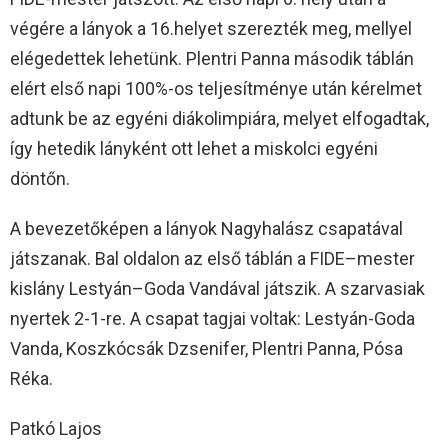
végére a lányok a 16.helyet szerezték meg, mellyel
elégedettek lehetünk. Plentri Panna második táblán
elért első napi 100%-os teljesítménye után kérelmet
adtunk be az egyéni diákolimpiára, melyet elfogadtak,
így hetedik lányként ott lehet a miskolci egyéni
döntőn.
A bevezetőképen a lányok Nagyhalász csapatával
játszanak. Bal oldalon az első táblán a FIDE–mester
kislány Lestyán–Goda Vandával játszik. A szarvasiak
nyertek 2-1-re. A csapat tagjai voltak: Lestyán-Goda
Vanda, Koszkócsák Dzsenifer, Plentri Panna, Pósa
Réka.
Patkó Lajos