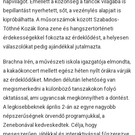
napvilágot. Emellett a közönség a táncok világába is
bepillantást nyerhetett, sőt, a vezénylés alapjait is
kipróbálhatta. A műsorszámok között Szabados-
Tóthné Kozák Ilona zene és hangszertörténeti
érdekességekkel fokozta az érdeklődést, a helyesen
válaszolókat pedig ajándékkal jutalmazta.
Brachna Irén, a művészeti iskola igazgatója elmondta,
a kakaókoncert mellett egész héten nyílt órákra várják
az érdeklődőket. Minden délután lehetőség van
megismerkedni a különböző tanszakokon folyó
oktatással, ami ugyancsak megkönnyítheti a döntést.
A legkisebbeknek április 2-án az egyre nagyobb
népszerűségnek örvendő programjukkal, a
Zenebonával kedveskedtek. Célja, hogy
meseszerűen, játékkal és interaktivással fűszerezve