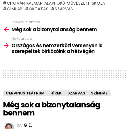
CHOVÁN KÁLMÁN ALAPFOKÚ MŰVÉSZETI ISKOLA
CÍMLAP
OKTATÁS
SZARVAS
Previous article
See
more
Még sok a bizonytalanság bennem
Next article
Országos és nemzetközi versenyen is
szerepeltek birkózóink a hétvégén
CERVINUS TEÁTRUM
HÍREK
SZARVAS
SZÍNHÁZ
Még sok a bizonytalanság
bennem
by
G.E.