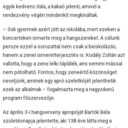
egyik kedvenc itala, a kakaó jelenti, amivel a
rendezvény végén mindenkit megkínáltak.
– Sok gyermek azért jött az iskolába, mert ezeken a
koncerteken ismerte meg a hangszereket. A célunk
persze ezzel a sorozattal nem csak a beiskolázás,
hanem a zenei ismeretterjesztés is. Kodály Zoltán azt
vallotta, hogy a zene lelki táplálék, ami semmi mással
nem pótolható. Fontos, hogy zeneértő közönséget
neveljünk, aminek egy apró szeletkéjét jelenthetik
ezek az alkalmak – fogalmazta meg a nagysikerű
program főszervezője.
Az április 3-i hangverseny apropóját Bartók Béla
születésnapja jelentette, aki 138 éve látta meg a