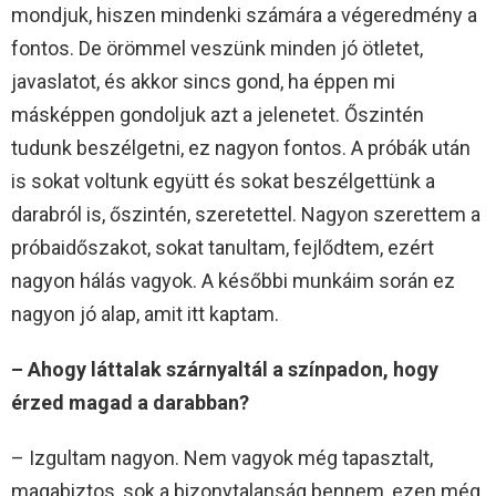
mondjuk, hiszen mindenki számára a végeredmény a
fontos. De örömmel veszünk minden jó ötletet,
javaslatot, és akkor sincs gond, ha éppen mi
másképpen gondoljuk azt a jelenetet. Őszintén
tudunk beszélgetni, ez nagyon fontos. A próbák után
is sokat voltunk együtt és sokat beszélgettünk a
darabról is, őszintén, szeretettel. Nagyon szerettem a
próbaidőszakot, sokat tanultam, fejlődtem, ezért
nagyon hálás vagyok. A későbbi munkáim során ez
nagyon jó alap, amit itt kaptam.
– Ahogy láttalak szárnyaltál a színpadon, hogy
érzed magad a darabban?
– Izgultam nagyon. Nem vagyok még tapasztalt,
magabiztos, sok a bizonytalanság bennem, ezen még