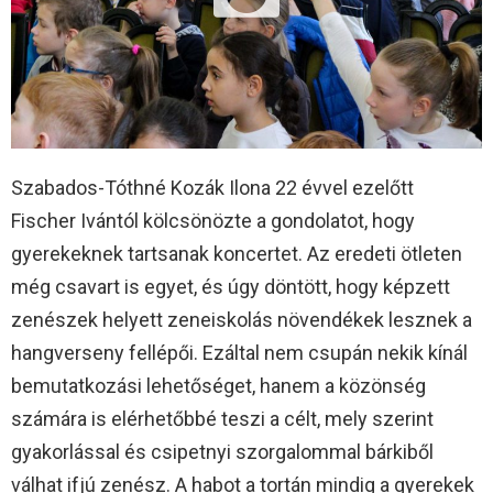
Szabados-Tóthné Kozák Ilona 22 évvel ezelőtt
Fischer Ivántól kölcsönözte a gondolatot, hogy
gyerekeknek tartsanak koncertet. Az eredeti ötleten
még csavart is egyet, és úgy döntött, hogy képzett
zenészek helyett zeneiskolás növendékek lesznek a
hangverseny fellépői. Ezáltal nem csupán nekik kínál
bemutatkozási lehetőséget, hanem a közönség
számára is elérhetőbbé teszi a célt, mely szerint
gyakorlással és csipetnyi szorgalommal bárkiből
válhat ifjú zenész. A habot a tortán mindig a gyerekek