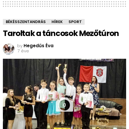
BÉKÉSSZENTANDRÁS
HÍREK
SPORT
Taroltak a táncosok Mezőtúron
by
Hegedűs Éva
7 éve
0