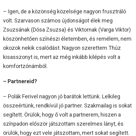
– Igen, de a közönség közelsége nagyon frusztráló
volt. Szarvason számos újdonságot élek meg
Zsuzsának (Dósa Zsuzsa) és Viktornak (Varga Viktor)
köszönhetően színészi életemben, és remélem, nem
okozok nekik csalódást. Nagyon szerettem Thúz
kisasszonyt is, mert az még inkább kilépés volt a
komfortzónámból.
– Partnereid?
– Polák Ferivel nagyon jó barátok lettünk. Lelkileg
összeértünk, rendkívül jó partner. Szakmailag is sokat
segített. Örülök, hogy ő volt a partnerem, hiszen a
színpadon először játszottam szerelmes lányt, és
örülök, hogy ezt vele játszottam, mert sokat segített.