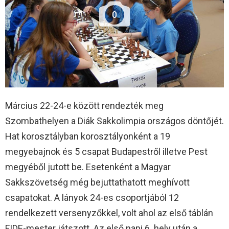
0
Március 22-24-e között rendezték meg
Szombathelyen a Diák Sakkolimpia országos döntőjét.
Hat korosztályban korosztályonként a 19
megyebajnok és 5 csapat Budapestről illetve Pest
megyéből jutott be. Esetenként a Magyar
Sakkszövetség még bejuttathatott meghívott
csapatokat. A lányok 24-es csoportjából 12
rendelkezett versenyzőkkel, volt ahol az első táblán
FIDE-mester játszott. Az első napi 6. hely után a