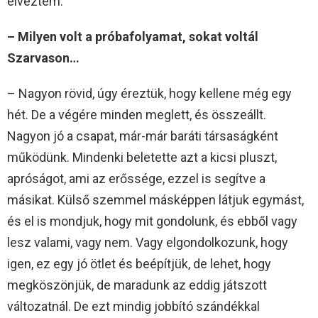
élveztem.
– Milyen volt a próbafolyamat, sokat voltál
Szarvason…
– Nagyon rövid, úgy éreztük, hogy kellene még egy
hét. De a végére minden meglett, és összeállt.
Nagyon jó a csapat, már-már baráti társaságként
működünk. Mindenki beletette azt a kicsi pluszt,
apróságot, ami az erőssége, ezzel is segítve a
másikat. Külső szemmel másképpen látjuk egymást,
és el is mondjuk, hogy mit gondolunk, és ebből vagy
lesz valami, vagy nem. Vagy elgondolkozunk, hogy
igen, ez egy jó ötlet és beépítjük, de lehet, hogy
megköszönjük, de maradunk az eddig játszott
változatnál. De ezt mindig jobbító szándékkal