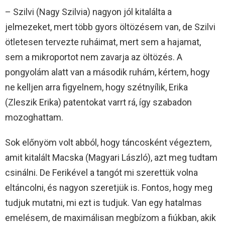
– Szilvi (Nagy Szilvia) nagyon jól kitalálta a
jelmezeket, mert több gyors öltözésem van, de Szilvi
ötletesen tervezte ruháimat, mert sem a hajamat,
sem a mikroportot nem zavarja az öltözés. A
pongyolám alatt van a második ruhám, kértem, hogy
ne kelljen arra figyelnem, hogy szétnyílik, Erika
(Zleszik Erika) patentokat varrt rá, így szabadon
mozoghattam.
Sok előnyöm volt abból, hogy táncosként végeztem,
amit kitalált Macska (Magyari László), azt meg tudtam
csinálni. De Ferikével a tangót mi szerettük volna
eltáncolni, és nagyon szeretjük is. Fontos, hogy meg
tudjuk mutatni, mi ezt is tudjuk. Van egy hatalmas
emelésem, de maximálisan megbízom a fiúkban, akik