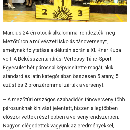
Március 24-én ötödik alkalommal rendezték meg
Mezőtúron a művészeti iskolás táncversenyt,
amelynek folytatása a délután során a XI. Kner Kupa
volt. A Békésszentandrási Vértessy Tánc-Sport
Egyesület hét párossal képviseltette magát, akik
standard és latin kategóriában összesen 5 arany, 5
ezüst és 2 bronzéremmel zárták a versenyt.
– A mezőtúri országos szabadidős táncverseny több
párosunknak kihívást jelentett, hiszen a legtöbben
először vettek részt ebben a versenyrendszerben.
Nagyon elégedettek vagyunk az eredményekkel,