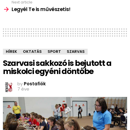
Next article
Legyél Te is művészetis!
HÍREK
OKTATÁS
SPORT
SZARVAS
Szarvasi sakkozó is bejutott a
miskolci egyéni döntőbe
by
Postafiók
7 éve