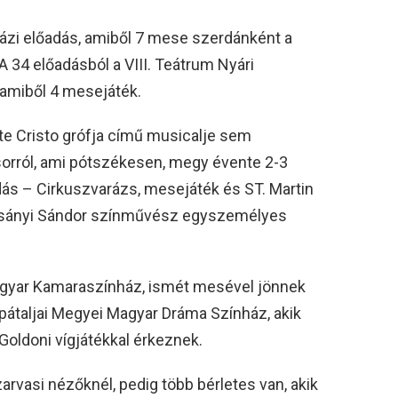
házi előadás, amiből 7 mese szerdánként a
34 előadásból a VIII. Teátrum Nyári
 amiből 4 mesejáték.
 Cristo grófja című musicalje sem
orról, ami pótszékesen, megy évente 2-3
ás – Cirkuszvarázs, mesejáték és ST. Martin
 Csányi Sándor színművész egyszemélyes
Magyar Kamaraszínház, ismét mesével jönnek
rpátaljai Megyei Magyar Dráma Színház, akik
oldoni vígjátékkal érkeznek.
arvasi nézőknél, pedig több bérletes van, akik