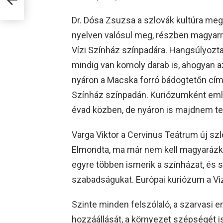
Dr. Dósa Zsuzsa a szlovák kultúra meg
nyelven valósul meg, részben magyarra 
Vízi Színház színpadára. Hangsúlyozta
mindig van komoly darab is, ahogyan 
nyáron a Macska forró bádogtetőn című
Színház színpadán. Kuriózumként emlí
évad közben, de nyáron is majdnem tel
Varga Viktor a Cervinus Teátrum új sz
Elmondta, ma már nem kell magyarázko
egyre többen ismerik a színházat, és so
szabadságukat. Európai kuriózum a Víz
Szinte minden felszólaló, a szarvasi 
hozzáállását, a környezet szépségét i