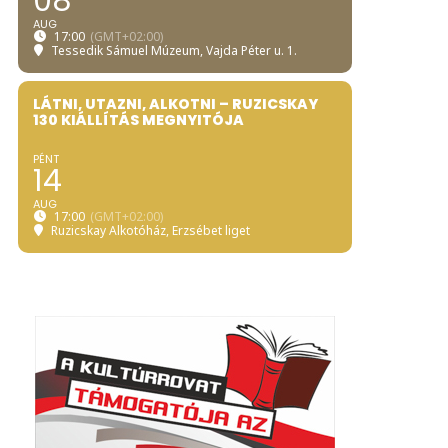
08
AUG
17:00
(GMT+02:00)
Tessedik Sámuel Múzeum
, Vajda Péter u. 1.
LÁTNI, UTAZNI, ALKOTNI – RUZICSKAY
130 KIÁLLÍTÁS MEGNYITÓJA
PÉNT
14
AUG
17:00
(GMT+02:00)
Ruzicskay Alkotóház
, Erzsébet liget