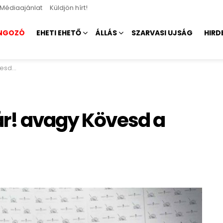
Médiaajánlat
Küldjön hírt!
NGOZÓ
EHETI EHETŐ
ÁLLÁS
SZARVASI UJSÁG
HIRD
vast…
ár! avagy Kövesd a