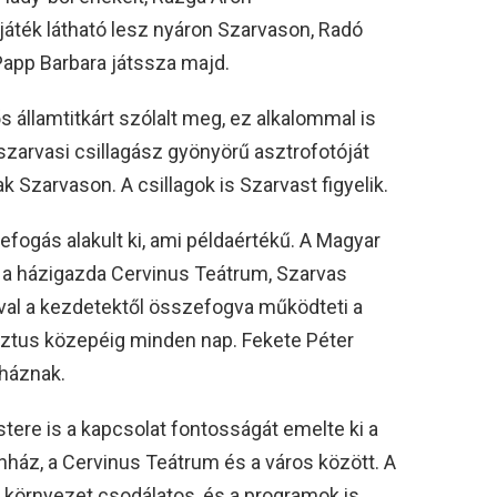
áték látható lesz nyáron Szarvason, Radó
app Barbara játssza majd.
s államtitkárt szólalt meg, ez alkalommal is
szarvasi csillagász gyönyörű asztrofotóját
k Szarvason. A csillagok is Szarvast figyelik.
fogás alakult ki, ami példaértékű. A Magyar
s a házigazda Cervinus Teátrum, Szarvas
l a kezdetektől összefogva működteti a
sztus közepéig minden nap. Fekete Péter
nháznak.
ere is a kapcsolat fontosságát emelte ki a
nház, a Cervinus Teátrum és a város között. A
a környezet csodálatos, és a programok is