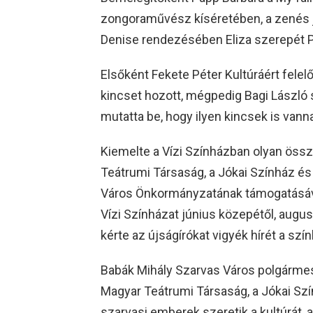
zongoraművész kíséretében, a zenés j
Denise rendezésében Eliza szerepét P
Elsőként Fekete Péter Kultúráért felelő
kincset hozott, mégpedig Bagi László 
mutatta be, hogy ilyen kincsek is vanna
Kiemelte a Vízi Színházban olyan össze
Teátrumi Társaság, a Jókai Színház é
Város Önkormányzatának támogatásáva
Vízi Színházat június közepétől, augu
kérte az újságírókat vigyék hírét a szí
Babák Mihály Szarvas Város polgármest
Magyar Teátrumi Társaság, a Jókai Szí
szarvasi emberek szeretik a kultúrát, 