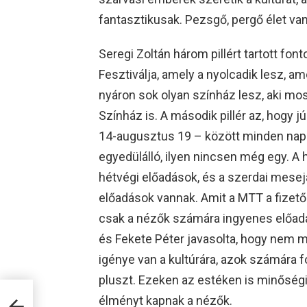
fantasztikusak. Pezsgő, pergő élet va
Seregi Zoltán három pillért tartott fo
Fesztiválja, amely a nyolcadik lesz, a
nyáron sok olyan színház lesz, aki mos
Színház is. A második pillér az, hogy 
14-augusztus 19 – között minden nap 
egyedülálló, ilyen nincsen még egy. A 
hétvégi előadások, és a szerdai mesej
előadások vannak. Amit a MTT a fizető
csak a nézők számára ingyenes előadás
és Fekete Péter javasolta, hogy nem m
igénye van a kultúrára, azok számára 
pluszt. Ezeken az estéken is minőségi 
t a
élményt kapnak a nézők.