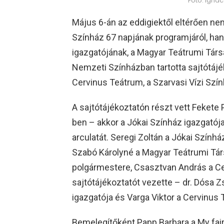
Fotó: Igná
Május 6-án az eddigiektől eltérően nem
Színház 67 napjának programjáról, ha
igazgatójának, a Magyar Teátrumi Tár
Nemzeti Színházban tartotta sajtótájé
Cervinus Teátrum, a Szarvasi Vízi Szín
A sajtótájékoztatón részt vett Fekete Pé
ben – akkor a Jókai Színház igazgatójak
arculatát. Seregi Zoltán a Jókai Színhá
Szabó Károlyné a Magyar Teátrumi Tár
polgármestere, Csasztvan András a Ce
sajtótájékoztatót vezette – dr. Dósa
igazgatója és Varga Viktor a Cervinus
Bemelegítőként Papp Barbara a My fair