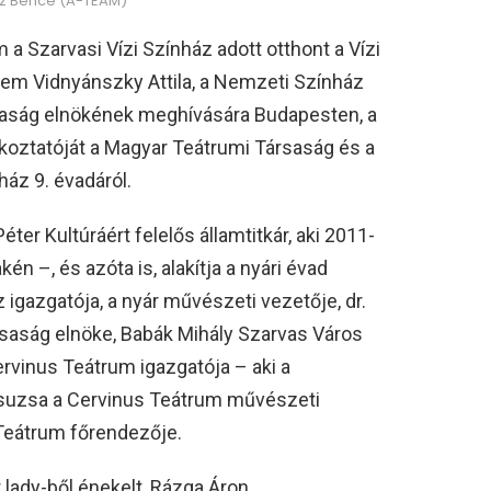
cz Bence (A-TEAM)
 a Szarvasi Vízi Színház adott otthont a Vízi
nem Vidnyánszky Attila, a Nemzeti Színház
saság elnökének meghívására Budapesten, a
koztatóját a Magyar Teátrumi Társaság és a
ház 9. évadáról.
ter Kultúráért felelős államtitkár, aki 2011-
én –, és azóta is, alakítja a nyári évad
z igazgatója, a nyár művészeti vezetője, dr.
saság elnöke, Babák Mihály Szarvas Város
rvinus Teátrum igazgatója – aki a
 Zsuzsa a Cervinus Teátrum művészeti
 Teátrum főrendezője.
 lady-ből énekelt, Rázga Áron