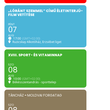
„LÓRÁNT SZEMMEL” CÍMŰ ÉLETINTERJÚ-
FILM VETÍTÉSE
PÉNT
07
AUG
17:00
(GMT+02:00)
Ruzicskay Alkotóház
, Erzsébet liget
XVIII. SPORT- ÉS VITAMINNAP
SZO
08
AUG
10:00
(GMT+02:00)
Békésszentandrás - sporttelep
TÁNCHÁZ
-
MOLDVAI FORGATAG
SZO