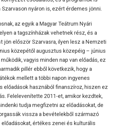
n Szarvason nyáron is, ezért érdemes jönni.
ntosnak, az egyik a Magyar Teátrum Nyári
melyen a tagszínházak vehetnek rész, és a
t jön először Szarvasra, ilyen lesz a Nemzeti
június közepétől augusztus közepéig – június
működik, vagyis minden nap van előadás, ez
harmadik pillér ebből következik, hogy a
átékok mellett a többi napon ingyenes
s előadások hasznából finanszíroz, hiszen ez
. Felelevenítette 2011-et, amikor kezdtek,
indenki tudja megfizetni az előadásokat, de
forgassák vissza a bevételekből származó
előadásokat, értékes zenei és kulturális