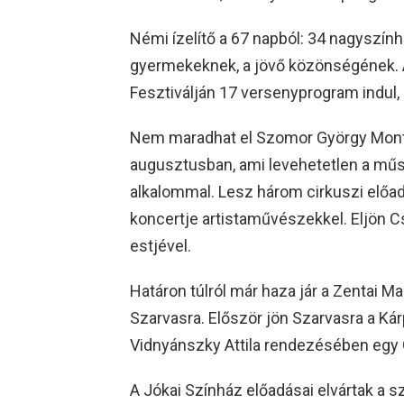
Némi ízelítő a 67 napból: 34 nagyszín
gyermekeknek, a jövő közönségének. A 
Fesztiválján 17 versenyprogram indul,
Nem maradhat el Szomor György Monte
augusztusban, ami levehetetlen a műs
alkalommal. Lesz három cirkuszi előad
koncertje artistaművészekkel. Eljön
estjével.
Határon túlról már haza jár a Zentai 
Szarvasra. Először jön Szarvasra a Ká
Vidnyánszky Attila rendezésében egy G
A Jókai Színház előadásai elvártak a sz