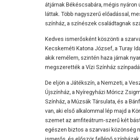
átjárnak Békéscsabára, mégis nyáron ú
láttak. Több nagyszerű előadással, me
színház, a színészek családtagnak sz
Kedves ismerősként köszönti a szarva
Kecskeméti Katona József, a Turay Ida
akik remélem, szintén haza járnak nyar
megszerették a Vízi Színház színpadá
De eljön a Játékszín, a Nemzeti, a Vesz
Újszínház, a Nyíregyházi Móricz Zsigmo
Színház, a Múzsák Társulata, és a Bánfa
van, aki első alkalommal lép majd a Kör
szemet az amfiteátrum-szerű két básty
egészen biztos a szarvasi közönség ny
ismerős, és először fellépő színházak 