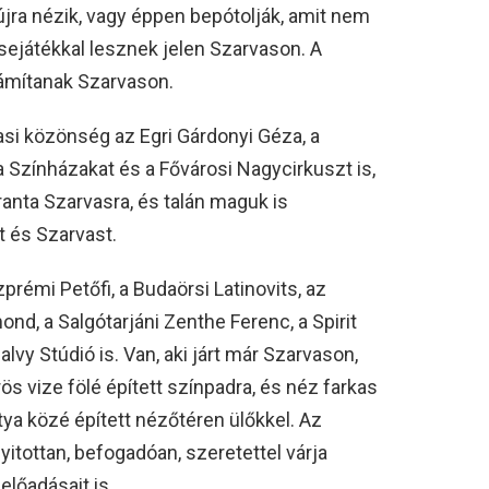
jra nézik, vagy éppen bepótolják, amit nem
sejátékkal lesznek jelen Szarvason. A
ámítanak Szarvason.
si közönség az Egri Gárdonyi Géza, a
 Színházakat és a Fővárosi Nagycirkuszt is,
anta Szarvasra, és talán maguk is
t és Szarvast.
prémi Petőfi, a Budaörsi Latinovits, az
nd, a Salgótarjáni Zenthe Ferenc, a Spirit
lvy Stúdió is. Van, aki járt már Szarvason,
ös vize fölé épített színpadra, és néz farkas
a közé épített nézőtéren ülőkkel. Az
itottan, befogadóan, szeretettel várja
előadásait is.