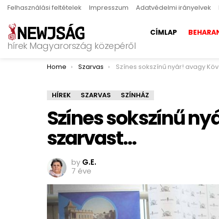
Felhasználási feltételek
Impresszum
Adatvédelmi irányelvek
CÍMLAP
BEHARA
hírek Magyarország közepéről
You are here:
Home
Szarvas
Színes sokszínű nyár! avagy Kövesd a szar
HÍREK
SZARVAS
SZÍNHÁZ
Színes sokszínű ny
szarvast…
by
G.E.
7 éve