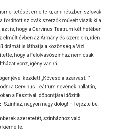
ismertetését emelte ki, ami részben szlovák
fordított szlovák szerzők műveit viszik ki a
 azt is, hogy a Cervinus Teátrum két hetében
az elmúlt évben az Ármány és szerelem, idén
 drámát is láthatja a közönség a Vízi
tette, hogy a Felolvasószínház nem csak
tházat vonz, igény van rá.
logenjével kezdett „Kövesd a szarvast…”
dni a Cervinus Teátrum nevének hallatán,
kan a Fesztivál időpontjára időzítik
i Színház, nagyon nagy dolog! – fejezte be.
emberek szeretetét, színházhoz való
s kiemelte.