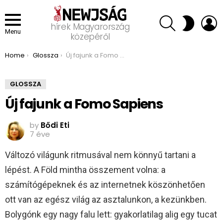
SEARCH
L
SWITCH
hírek Magyarország
SKIN
Menu
közepéről
You are here:
Home
Glossza
Új fajunk a Fomo Sapiens
GLOSSZA
Új fajunk a Fomo Sapiens
by
Bődi Eti
7 éve
Változó világunk ritmusával nem könnyű tartani a
lépést. A Föld mintha összement volna: a
számítógépeknek és az internetnek köszönhetően
ott van az egész világ az asztalunkon, a kezünkben.
Bolygónk egy nagy falu lett: gyakorlatilag alig egy tucat