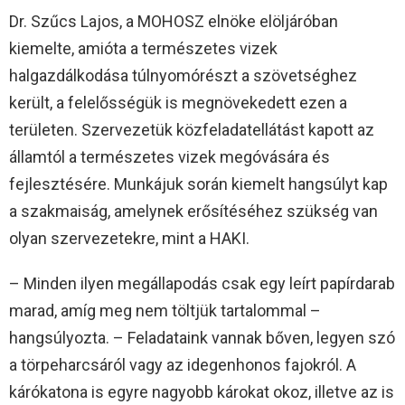
Dr. Szűcs Lajos, a MOHOSZ elnöke elöljáróban
kiemelte, amióta a természetes vizek
halgazdálkodása túlnyomórészt a szövetséghez
került, a felelősségük is megnövekedett ezen a
területen. Szervezetük közfeladatellátást kapott az
államtól a természetes vizek megóvására és
fejlesztésére. Munkájuk során kiemelt hangsúlyt kap
a szakmaiság, amelynek erősítéséhez szükség van
olyan szervezetekre, mint a HAKI.
– Minden ilyen megállapodás csak egy leírt papírdarab
marad, amíg meg nem töltjük tartalommal –
hangsúlyozta. – Feladataink vannak bőven, legyen szó
a törpeharcsáról vagy az idegenhonos fajokról. A
kárókatona is egyre nagyobb károkat okoz, illetve az is