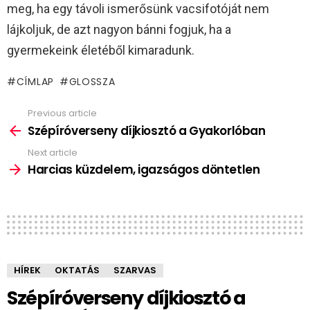
meg, ha egy távoli ismerősünk vacsifotóját nem
lájkoljuk, de azt nagyon bánni fogjuk, ha a
gyermekeink életéből kimaradunk.
CÍMLAP
GLOSSZA
Previous article
See
more
Szépíróverseny díjkiosztó a Gyakorlóban
Next article
Harcias küzdelem, igazságos döntetlen
HÍREK
OKTATÁS
SZARVAS
Szépíróverseny díjkiosztó a