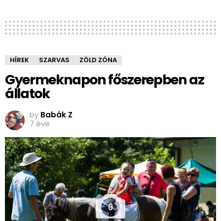
HÍREK
SZARVAS
ZÖLD ZÓNA
Gyermeknapon főszerepben az
állatok
by
Babák Z
7 éve
0