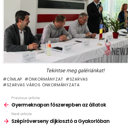
Tekintse meg galériánkat!
CÍMLAP
ÖNKORMÁNYZAT
SZARVAS
SZARVAS VÁROS ÖNKORMÁNYZATA
Previous article
See
more
Gyermeknapon főszerepben az állatok
Next article
Szépíróverseny díjkiosztó a Gyakorlóban