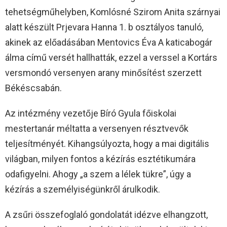
tehetségműhelyben, Komlósné Szirom Anita szárnyai
alatt készült Prjevara Hanna 1. b osztályos tanuló,
akinek az előadásában Mentovics Éva A katicabogár
álma című versét hallhatták, ezzel a verssel a Kortárs
versmondó versenyen arany minősítést szerzett
Békéscsabán.
Az intézmény vezetője Bíró Gyula főiskolai
mestertanár méltatta a versenyen résztvevők
teljesítményét. Kihangsúlyozta, hogy a mai digitális
világban, milyen fontos a kézírás esztétikumára
odafigyelni. Ahogy „a szem a lélek tükre”, úgy a
kézírás a személyiségünkről árulkodik.
A zsűri összefoglaló gondolatát idézve elhangzott,