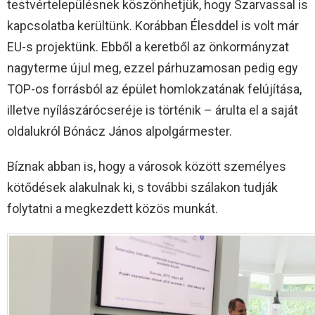
testvértelepülésnek köszönhetjük, hogy Szarvassal is
kapcsolatba kerültünk. Korábban Élesddel is volt már
EU-s projektünk. Ebből a keretből az önkormányzat
nagyterme újul meg, ezzel párhuzamosan pedig egy
TOP-os forrásból az épület homlokzatának felújítása,
illetve nyílászárócseréje is történik – árulta el a saját
oldalukról Bónácz János alpolgármester.
Bíznak abban is, hogy a városok között személyes
kötődések alakulnak ki, s további szálakon tudják
folytatni a megkezdett közös munkát.