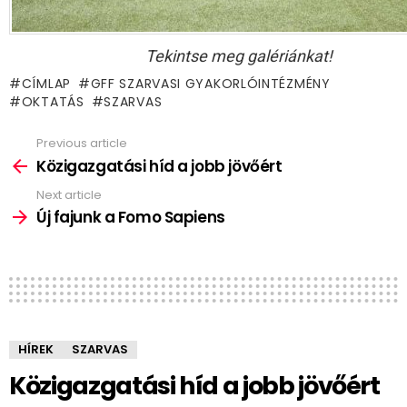
Tekintse meg galériánkat!
CÍMLAP
GFF SZARVASI GYAKORLÓINTÉZMÉNY
OKTATÁS
SZARVAS
Previous article
See
more
Közigazgatási híd a jobb jövőért
Next article
Új fajunk a Fomo Sapiens
HÍREK
SZARVAS
Közigazgatási híd a jobb jövőért