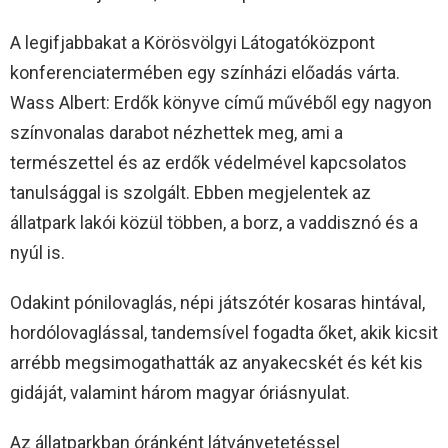
A legifjabbakat a Körösvölgyi Látogatóközpont
konferenciatermében egy színházi előadás várta.
Wass Albert: Erdők könyve című művéből egy nagyon
színvonalas darabot nézhettek meg, ami a
természettel és az erdők védelmével kapcsolatos
tanulsággal is szolgált. Ebben megjelentek az
állatpark lakói közül többen, a borz, a vaddisznó és a
nyúl is.
Odakint pónilovaglás, népi játszótér kosaras hintával,
hordólovaglással, tandemsível fogadta őket, akik kicsit
arrébb megsimogathatták az anyakecskét és két kis
gidáját, valamint három magyar óriásnyulat.
Az állatparkban óránként látványetetéssel