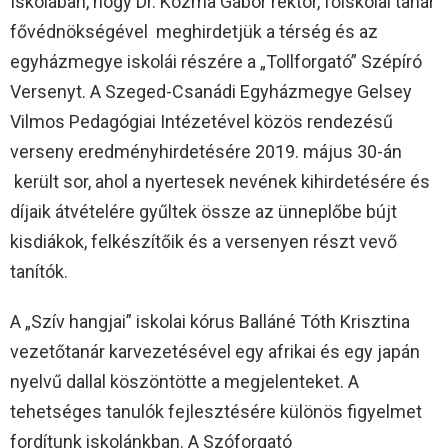
Iskolában, hogy Dr. Kozma Gábor rektor, főiskolai tanár
fővédnökségével meghirdetjük a térség és az
egyházmegye iskolái részére a „Tollforgató” Szépíró
Versenyt. A Szeged-Csanádi Egyházmegye Gelsey
Vilmos Pedagógiai Intézetével közös rendezésű
verseny eredményhirdetésére 2019. május 30-án
került sor, ahol a nyertesek nevének kihirdetésére és
díjaik átvételére gyűltek össze az ünneplőbe bújt
kisdiákok, felkészítőik és a versenyen részt vevő
tanítók.
A „Szív hangjai” iskolai kórus Balláné Tóth Krisztina
vezetőtanár karvezetésével egy afrikai és egy japán
nyelvű dallal köszöntötte a megjelenteket. A
tehetséges tanulók fejlesztésére különös figyelmet
fordítunk iskolánkban. A Szóforgató