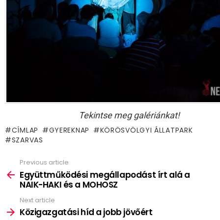
Tekintse meg galériánkat!
CÍMLAP
GYEREKNAP
KÖRÖSVÖLGYI ÁLLATPARK
SZARVAS
Previous article
See
more
Együttműködési megállapodást írt alá a
NAIK-HAKI és a MOHOSZ
Next article
Közigazgatási híd a jobb jövőért