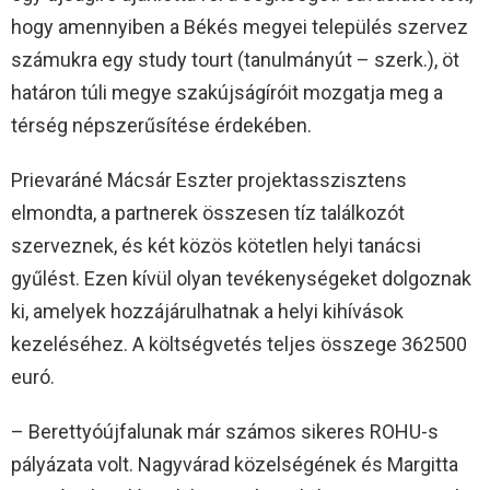
hogy amennyiben a Békés megyei település szervez
számukra egy study tourt (tanulmányút – szerk.), öt
határon túli megye szakújságíróit mozgatja meg a
térség népszerűsítése érdekében.
Prievaráné Mácsár Eszter projektasszisztens
elmondta, a partnerek összesen tíz találkozót
szerveznek, és két közös kötetlen helyi tanácsi
gyűlést. Ezen kívül olyan tevékenységeket dolgoznak
ki, amelyek hozzájárulhatnak a helyi kihívások
kezeléséhez. A költségvetés teljes összege 362500
euró.
– Berettyóújfalunak már számos sikeres ROHU-s
pályázata volt. Nagyvárad közelségének és Margitta