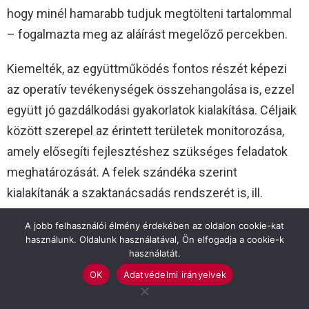
hogy minél hamarabb tudjuk megtölteni tartalommal
– fogalmazta meg az aláírást megelőző percekben.
Kiemelték, az együttműködés fontos részét képezi
az operatív tevékenységek összehangolása is, ezzel
együtt jó gazdálkodási gyakorlatok kialakítása. Céljaik
között szerepel az érintett területek monitorozása,
amely elősegíti fejlesztéshez szükséges feladatok
meghatározását. A felek szándéka szerint
kialakítanák a szaktanácsadás rendszerét is, ill.
közösen szervezett és kivitelezett szakmai
A jobb felhasználói élmény érdekében az oldalon cookie-kat
továbbképzéseket valósítanának meg. Emellett hazai
használunk. Oldalunk használatával, Ön elfogadja a cookie-k
és külföldi jógyakorlatok megismertetésével és
használatát.
elterjesztésével is segítenék a fejlődés
OK
Adatvédelmi irányelvek
hatékonyságát.