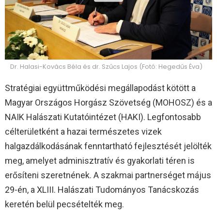
Dr. Halasi-Kovács Béla és dr. Szűcs Lajos (Fotó: Hegedűs Éva)
Stratégiai együttműködési megállapodást kötött a
Magyar Országos Horgász Szövetség (MOHOSZ) és a
NAIK Halászati Kutatóintézet (HAKI). Legfontosabb
célterületként a hazai természetes vizek
halgazdálkodásának fenntartható fejlesztését jelölték
meg, amelyet adminisztratív és gyakorlati téren is
erősíteni szeretnének. A szakmai partnerséget május
29-én, a XLIII. Halászati Tudományos Tanácskozás
keretén belül pecsételték meg.