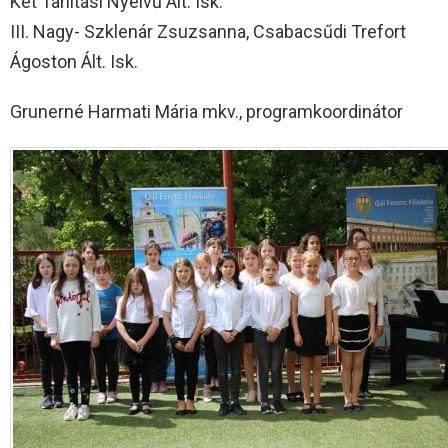
Két Tanítási Nyelvű Ált. Isk.
III. Nagy- Szklenár Zsuzsanna, Csabacsűdi Trefort
Ágoston Ált. Isk.
Grunerné Harmati Mária mkv., programkoordinátor