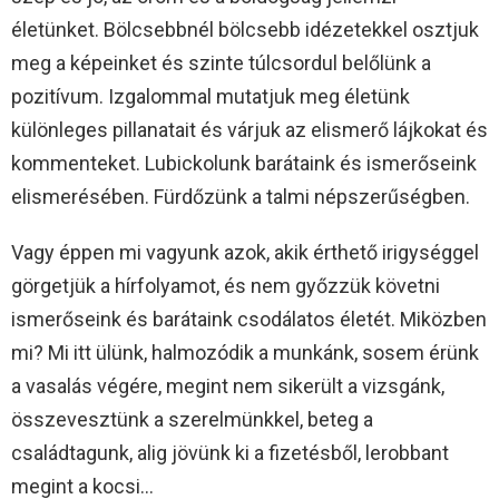
életünket. Bölcsebbnél bölcsebb idézetekkel osztjuk
meg a képeinket és szinte túlcsordul belőlünk a
pozitívum. Izgalommal mutatjuk meg életünk
különleges pillanatait és várjuk az elismerő lájkokat és
kommenteket. Lubickolunk barátaink és ismerőseink
elismerésében. Fürdőzünk a talmi népszerűségben.
Vagy éppen mi vagyunk azok, akik érthető irigységgel
görgetjük a hírfolyamot, és nem győzzük követni
ismerőseink és barátaink csodálatos életét. Miközben
mi? Mi itt ülünk, halmozódik a munkánk, sosem érünk
a vasalás végére, megint nem sikerült a vizsgánk,
összevesztünk a szerelmünkkel, beteg a
családtagunk, alig jövünk ki a fizetésből, lerobbant
megint a kocsi…