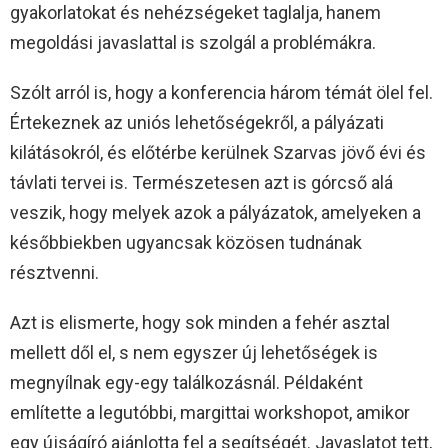
gyakorlatokat és nehézségeket taglalja, hanem
megoldási javaslattal is szolgál a problémákra.
Szólt arról is, hogy a konferencia három témát ölel fel.
Értekeznek az uniós lehetőségekről, a pályázati
kilátásokról, és előtérbe kerülnek Szarvas jövő évi és
távlati tervei is. Természetesen azt is górcső alá
veszik, hogy melyek azok a pályázatok, amelyeken a
későbbiekben ugyancsak közösen tudnának
résztvenni.
Azt is elismerte, hogy sok minden a fehér asztal
mellett dől el, s nem egyszer új lehetőségek is
megnyílnak egy-egy találkozásnál. Példaként
említette a legutóbbi, margittai workshopot, amikor
egy újságíró ajánlotta fel a segítségét. Javaslatot tett,