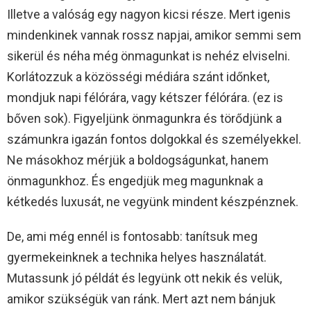
Illetve a valóság egy nagyon kicsi része. Mert igenis
mindenkinek vannak rossz napjai, amikor semmi sem
sikerül és néha még önmagunkat is nehéz elviselni.
Korlátozzuk a közösségi médiára szánt időnket,
mondjuk napi félórára, vagy kétszer félórára. (ez is
bőven sok). Figyeljünk önmagunkra és törődjünk a
számunkra igazán fontos dolgokkal és személyekkel.
Ne másokhoz mérjük a boldogságunkat, hanem
önmagunkhoz. És engedjük meg magunknak a
kétkedés luxusát, ne vegyünk mindent készpénznek.
De, ami még ennél is fontosabb: tanítsuk meg
gyermekeinknek a technika helyes használatát.
Mutassunk jó példát és legyünk ott nekik és velük,
amikor szükségük van ránk. Mert azt nem bánjuk