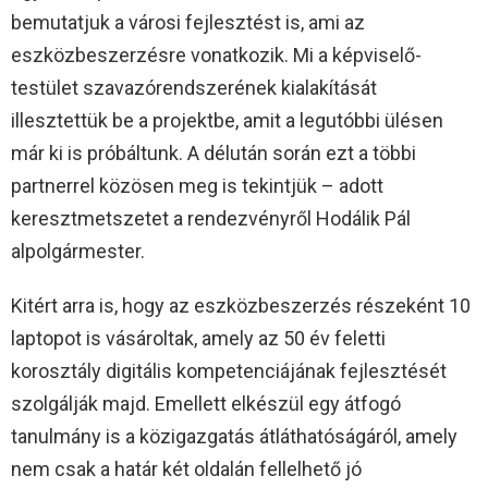
bemutatjuk a városi fejlesztést is, ami az
eszközbeszerzésre vonatkozik. Mi a képviselő-
testület szavazórendszerének kialakítását
illesztettük be a projektbe, amit a legutóbbi ülésen
már ki is próbáltunk. A délután során ezt a többi
partnerrel közösen meg is tekintjük – adott
keresztmetszetet a rendezvényről Hodálik Pál
alpolgármester.
Kitért arra is, hogy az eszközbeszerzés részeként 10
laptopot is vásároltak, amely az 50 év feletti
korosztály digitális kompetenciájának fejlesztését
szolgálják majd. Emellett elkészül egy átfogó
tanulmány is a közigazgatás átláthatóságáról, amely
nem csak a határ két oldalán fellelhető jó