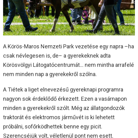
A Körös-Maros Nemzeti Park vezetése egy napra –ha
csak névlegesen is, de– a gyerekeknek adta
Körösvölgyi Látogatócentrumát… nem mintha arrafelé
nem minden nap a gyerekekről szólna.
A Tiétek a liget elnevezésű gyereknapi programra
nagyon sok érdeklődő érkezett. Ezen a vasárnapon
minden a gyerekekről szólt. Még az állatgondozók
traktorát és elektromos járművét is ki lehetett
próbálni, sofőrködhettek benne egy picit.
Szerencséjük volt, véletlenül pont nem esett.