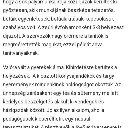
hogy a sok pályamunka írója közül, azok kerültek ki
győztesen, akik munkájának összképe tetszetős,
betűik egyenletesek, betűalakításuk-kapcsolásuk
szabályos volt. A zsűri évfolyamonként 3-3 helyezést
díjazott. A szervezők nagy örömére a tanítók is
megmérettették magukat, ezzel példát adva
tanítványaiknak.
Valóra vált a gyerekek álma. Kihirdetésre kerültek a
helyezések. A kiosztott könyvajándékok és tárgy
nyeremények mindenkinek boldogságot okoztak. Az
ünnepség zárásaként egy tea és sütemény mellett
kedélyes beszélgetés alakult ki vendégek és
házigazdák között. Jó az ilyen alkalom, ahol a
pedagógusok kicserélhetik egymással
tapasztalataikat. A résztvevők a jövő évi versenyre is