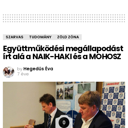
SZARVAS
TUDOMÁNY
ZÖLD ZÓNA
Együttműködési megállapodást
írt alá a NAIK-HAKI és a MOHOSZ
by
Hegedűs Éva
7 éve
0