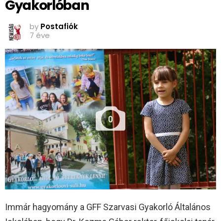
Gyakorlóban
by
Postafiók
7 éve
0
Immár hagyomány a GFF Szarvasi Gyakorló Általános