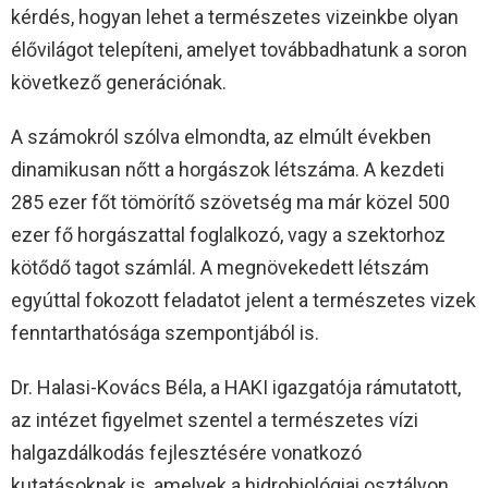
kérdés, hogyan lehet a természetes vizeinkbe olyan
élővilágot telepíteni, amelyet továbbadhatunk a soron
következő generációnak.
A számokról szólva elmondta, az elmúlt években
dinamikusan nőtt a horgászok létszáma. A kezdeti
285 ezer főt tömörítő szövetség ma már közel 500
ezer fő horgászattal foglalkozó, vagy a szektorhoz
kötődő tagot számlál. A megnövekedett létszám
egyúttal fokozott feladatot jelent a természetes vizek
fenntarthatósága szempontjából is.
Dr. Halasi-Kovács Béla, a HAKI igazgatója rámutatott,
az intézet figyelmet szentel a természetes vízi
halgazdálkodás fejlesztésére vonatkozó
kutatásoknak is, amelyek a hidrobiológiai osztályon