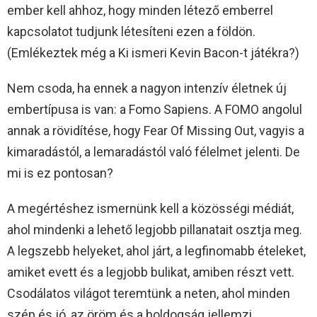
ember kell ahhoz, hogy minden létező emberrel
kapcsolatot tudjunk létesíteni ezen a földön.
(Emlékeztek még a Ki ismeri Kevin Bacon-t játékra?)
Nem csoda, ha ennek a nagyon intenzív életnek új
embertípusa is van: a Fomo Sapiens. A FOMO angolul
annak a rövidítése, hogy Fear Of Missing Out, vagyis a
kimaradástól, a lemaradástól való félelmet jelenti. De
mi is ez pontosan?
A megértéshez ismernünk kell a közösségi médiát,
ahol mindenki a lehető legjobb pillanatait osztja meg.
A legszebb helyeket, ahol járt, a legfinomabb ételeket,
amiket evett és a legjobb bulikat, amiben részt vett.
Csodálatos világot teremtünk a neten, ahol minden
szép és jó, az öröm és a boldogság jellemzi