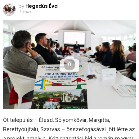
by
Hegedűs Éva
7 éve
0
Öt település – Élesd, Sólyomkővár, Margitta,
Berettyóújfalu, Szarvas – összefogásával jött létre az
a projekt, amely a „Közigazgatási híd a román-magyar