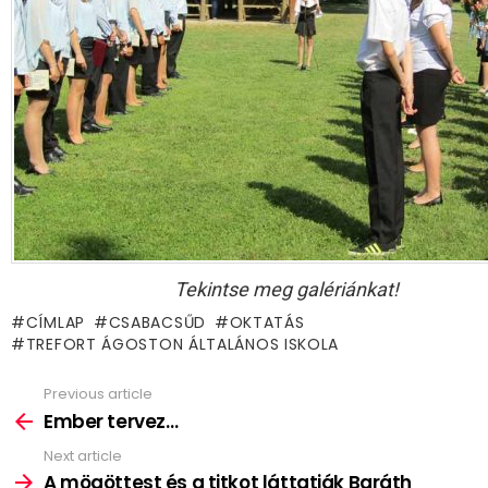
Tekintse meg galériánkat!
CÍMLAP
CSABACSŰD
OKTATÁS
TREFORT ÁGOSTON ÁLTALÁNOS ISKOLA
Previous article
See
more
Ember tervez…
Next article
A mögöttest és a titkot láttatják Baráth