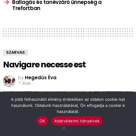
Ballagás és tanévzáró ünnepség a
Trefortban
SZARVAS
Navigare necesse est
by
Hegedűs Éva
7 éve
A jobb felhasználói élmény érdekében az oldalon cookie-kat
használunk. Oldalunk használatával, Ön elfogadja a cookie-k
használatát.
OK
Adatvédelmi irányelvek
0