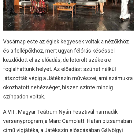
Vasárnap este az égiek kegyesek voltak a nézőkhöz
és a fellépőkhöz, mert ugyan félórás késéssel
kezdődött el az előadás, de letörölt székekre
foglalhattunk helyet. Az előadást szünet nélkül
játszották végig a Játékszín művészei, ami számukra
okozhatott nehézséget, hiszen szinte mindig
színpadon voltak.
A VIII. Magyar Teátrum Nyári Fesztivál harmadik
versenyprogramja Marc Camoletti Hatan pizsamában
című vígjátéka, a Játékszín előadásában Gálvölgyi