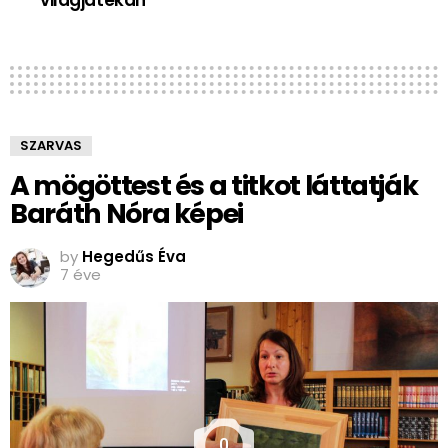
világjátékán
SZARVAS
A mögöttest és a titkot láttatják
Baráth Nóra képei
by
Hegedűs Éva
7 éve
0