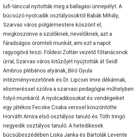
lufi-tánccal nyitották meg a ballagási ünnepélyt. A
búcsúzó nyolcadik osztályosoktól Babák Mihály,
Szarvas város polgármestere köszönt el,
megköszönve a szülőknek, nevelőknek, azt a
fáradságos örömteli munkát, ami ezt a napot
ragyogóvá teszi. Földesi Zoltán vezető főtanácsnok
úrral, Szarvas város kitűzőjét nyújtották át Seidl
Ambrus plébános atyának, Bíró Gyula
intézményvezetőnek és Dr. Lipcsei Imre dékánnak,
elismeréssel szólva a szarvasi pedagógiai műhelyben
folyó munkáról. A nyolcadikosokat és vendégeiket
egy játékos Fecske Csaba verssel köszöntötte
Horváth Amira első osztályos tanuló és Tóth Iringó
negyedik osztályos tanuló. A hetedikesek
búcsúbeszédében Liska Janka és Bartolák Levente