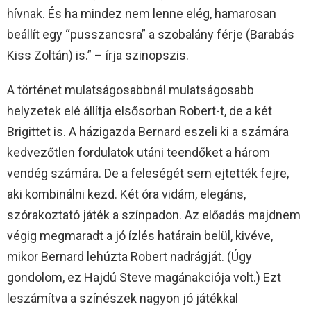
hívnak. És ha mindez nem lenne elég, hamarosan
beállít egy “pusszancsra” a szobalány férje (Barabás
Kiss Zoltán) is.” – írja szinopszis.
A történet mulatságosabbnál mulatságosabb
helyzetek elé állítja elsősorban Robert-t, de a két
Brigittet is. A házigazda Bernard eszeli ki a számára
kedvezőtlen fordulatok utáni teendőket a három
vendég számára. De a feleségét sem ejtették fejre,
aki kombinálni kezd. Két óra vidám, elegáns,
szórakoztató játék a színpadon. Az előadás majdnem
végig megmaradt a jó ízlés határain belül, kivéve,
mikor Bernard lehúzta Robert nadrágját. (Úgy
gondolom, ez Hajdú Steve magánakciója volt.) Ezt
leszámítva a színészek nagyon jó játékkal