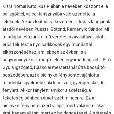
Klára Római Katolikus Plébánia nevében köszönt el a
ballagóktól, valódi tarisznyába való üzenettel a
léleknek. A zászlóátadást követően, a tudás lángjának
átadói nevében Pusztai Botond, Reményik Sándor: Mi
mindig búcsúzunk című veretes szavalatával adott
erős felütést a nyolcadikosok egy mondattal
elköszönéséhez, ami ebben az évben is a
hagyományoknak megfelelően egy imádság volt. Bíró
Gyula igazgató, főiskolai mestertanár útra bocsájtó
beszédében, azt a picinyke fénypontot ajánlotta
mindenki figyelmébe, aki kicsi volt, gyengécske, de
fénylett. Akkor fénylett, amikor a sötétség, a
feketeség bénítóan áradt szét mindenre. Ez a
picinyke fény nem azért világít, mert valamit el akar
érni, hanem világít, mert ez boldoggá teszi. A sötétség