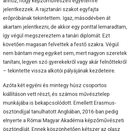
ahhoz, hogy képzőművészeti egyetemre
jelentkezzek. A rajztanári szakot egyfajta
erőpróbának tekintettem. Igaz, másodévben át
akartam jelentkezni, de akkor egy ponttal lemaradtam,
így végül megszereztem a tanári diplomát. Ezt
követően magasan felvettek a festő szakra. Végül
nem bántam meg egyiket sem, mert nagyon szeretek
tanítani, legyen szó gyerekekről vagy akár felnőttekről
– tekintette vissza alkotói pályájának kezdeteire.
Azóta két egyéni és mintegy húsz csoportos
kiállításon vett részt, és számos művésztelep
munkájába is bekapcsolódott. Emellett Erasmus-
ösztöndíjjal tanulhatott Angliában, 2016-ban pedig
elnyerte a Római Magyar Akadémia képzőművészeti
ösztöndíját. Ennek köszönhetően kétszer az olasz