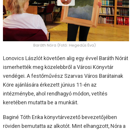
Baráth Nóra (Fotó: Hegedűs Éva)
Lonovics Lászlót követően alig egy évvel Baráth Nórát
ismerhették meg közelebbről a Városi Könyvtár
vendégei. A festőművész Szarvas Város Barátainak
Köre ajánlására érkezett június 11-én az
intézménybe, ahol rendhagyó módon, vetítés
keretében mutatta be a munkáit.
Baginé Tóth Erika könyvtárvezető bevezetőjében
röviden bemutatta az alkotót. Mint elhangzott, Nóra a