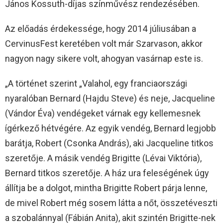
János Kossuth-díjas színművész rendezésében.
Az előadás érdekessége, hogy 2014 júliusában a
CervinusFest keretében volt már Szarvason, akkor
nagyon nagy sikere volt, ahogyan vasárnap este is.
„A történet szerint „Valahol, egy franciaországi
nyaralóban Bernard (Hajdu Steve) és neje, Jacqueline
(Vándor Éva) vendégeket várnak egy kellemesnek
ígérkező hétvégére. Az egyik vendég, Bernard legjobb
barátja, Robert (Csonka András), aki Jacqueline titkos
szeretője. A másik vendég Brigitte (Lévai Viktória),
Bernard titkos szeretője. A ház ura feleségének úgy
állítja be a dolgot, mintha Brigitte Robert párja lenne,
de mivel Robert még sosem látta a nőt, összetéveszti
a szobalánnyal (Fábián Anita), akit szintén Brigitte-nek