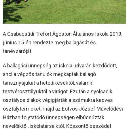
A Csabacsűdi Trefort Ágoston Általános Iskola 2019.
június 15-én rendezte meg ballagását és
tanévzáróját.
A ballagási ünnepség az iskola udvarán kezdődött,
ahol a végzős tanulók megkapták ballagó
tarisznyájukat a hetedikesektől, valamin
testvérosztályuktól a virágot. Ezután a nyolcadik
osztályos diákok végigjárták a számukra kedves
osztálytermeket, majd az Eötvös József Művelődési
Házban folytatódó ünnepségen elbúcsúztak
nevelőiktől, iskolatársaiktól. Köszöntő beszédet