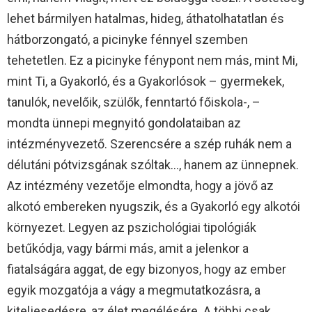
lehet bármilyen hatalmas, hideg, áthatolhatatlan és
hátborzongató, a picinyke fénnyel szemben
tehetetlen. Ez a picinyke fénypont nem más, mint Mi,
mint Ti, a Gyakorló, és a Gyakorlósok – gyermekek,
tanulók, nevelőik, szülők, fenntartó főiskola-, –
mondta ünnepi megnyitó gondolataiban az
intézményvezető. Szerencsére a szép ruhák nem a
délutáni pótvizsgának szóltak…, hanem az ünnepnek.
Az intézmény vezetője elmondta, hogy a jövő az
alkotó embereken nyugszik, és a Gyakorló egy alkotói
környezet. Legyen az pszichológiai tipológiák
betűkódja, vagy bármi más, amit a jelenkor a
fiatalságára aggat, de egy bizonyos, hogy az ember
egyik mozgatója a vágy a megmutatkozásra, a
kiteljesedésre, az élet megélésére. A többi csak