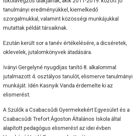
iskolavégzős diákjainak, akik 2011-2019. között jó
tanulmányi eredményükkel, kiemelkedő
szorgalmukkal, valamint közösségi munkájukkal
mutattak példát társaiknak.
Ezután került sor a tanév értékelésére, a dicséretek,
oklevelek, jutalomkönyvek átadására.
Iványi Gergelyné nyugdíjas tanító 8. alkalommal
jutalmazott 4. osztályos tanulót, elismerve tanulmányi
munkáját. Idén Kasnyik Vanda érdemelte ki az
elismerést.
A Szülők a Csabacsűdi Gyermekekért Egyesület és a
Csabacsűdi Trefort Ágoston Általános Iskola által
alapított pedagógus elismerést az idei évben