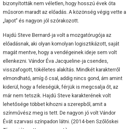
bizonyították nem véletlen, hogy hosszú évek óta
műsoron maradt az előadás. A közönség végig vette a
„lapot” és nagyon jól szórakozott.
Hajdú Steve Bernard-ja volt a mozgatórugója az
előadásnak, aki olyan komolyan logisztikázott, saját
magát mentve, hogy a vendégeinek ideje sem volt
ellenkezni. Vándor Éva Jacqueline-ja csendes,
visszafogott, tökéletes alakítás. Mindkét karakterről
elmondható, amíg ő csal, addig nincs gond, ám amint
kiderül, hogy a feleségük, férjük is megcsalja őt, az
már nem tetszik. Hajdú Steve karakterének volt
lehetősége többet kihozni a szerepből, amit a
színművész meg is tett. De nagyon jó volt Vándor
Évát szarvasi színpadon látni. (2014-ben Szőlőskei