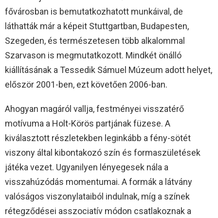
fővárosban is bemutatkozhatott munkáival, de
láthatták már a képeit Stuttgartban, Budapesten,
Szegeden, és természetesen több alkalommal
Szarvason is megmutatkozott. Mindkét önálló
kiállításának a Tessedik Sámuel Múzeum adott helyet,
először 2001-ben, ezt követően 2006-ban.
Ahogyan magáról vallja, festményei visszatérő
motívuma a Holt-Körös partjának füzese. A
kiválasztott részletekben leginkább a fény-sötét
viszony által kibontakozó szín és formaszületések
játéka vezet. Ugyanilyen lényegesek nála a
visszahúzódás momentumai. A formák a látvány
valóságos viszonylataiból indulnak, míg a színek
rétegződései asszociatív módon csatlakoznak a