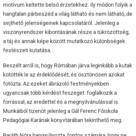
motívum keltette belső érzetekhez. Ily módon folyik a
hangtalan párbeszéd a világ látható és nem látható, de
sejthető jelenségeinek kapcsolatáról. Jelenleg a
viszonyrendszer kibontásának része a tükrözöttség,
a táj és annak képe között mutatkozó különbségek
festészeti kutatása.
Beszélt arról is, hogy Rómában járva leginkább a kutak
kötötték le az érdeklődését, és ösztönösen azokat
fotózta. Az ezeket ábrázoló festményekben
ugyancsak több kérdést feszeget: foglalkozik a
forrással, az eredettel és a megnyilvánulással is.
Munkáiból tizenöt jelenleg a Gál Ferenc Főiskola
Pedagógiai Karának könyvtárában tekinthető meg.
Baráth Nóra hangsúlyozta, fontos számára, hogy ne