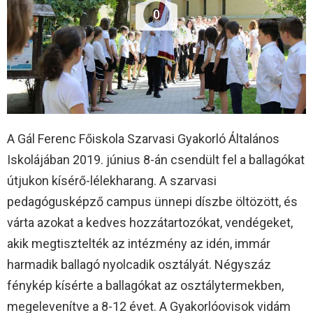
0
A Gál Ferenc Főiskola Szarvasi Gyakorló Általános
Iskolájában 2019. június 8-án csendült fel a ballagókat
útjukon kísérő-lélekharang. A szarvasi
pedagógusképző campus ünnepi díszbe öltözött, és
várta azokat a kedves hozzátartozókat, vendégeket,
akik megtisztelték az intézmény az idén, immár
harmadik ballagó nyolcadik osztályát. Négyszáz
fénykép kísérte a ballagókat az osztálytermekben,
megelevenítve a 8-12 évet. A Gyakorlóovisok vidám