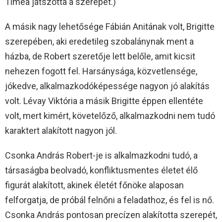
Tímea játszotta a szerepet.)
A másik nagy lehetősége Fábián Anitának volt, Brigitte
szerepében, aki eredetileg szobalánynak ment a
házba, de Robert szeretője lett belőle, amit kicsit
nehezen fogott fel. Harsánysága, közvetlensége,
jókedve, alkalmazkodóképessége nagyon jó alakítás
volt. Lévay Viktória a másik Brigitte éppen ellentéte
volt, mert kimért, követelőző, alkalmazkodni nem tudó
karaktert alakított nagyon jól.
Csonka András Robert-je is alkalmazkodni tudó, a
társaságba beolvadó, konfliktusmentes életet élő
figurát alakított, akinek életét főnöke alaposan
felforgatja, de próbál felnőni a feladathoz, és fel is nő.
Csonka András pontosan precízen alakította szerepét,