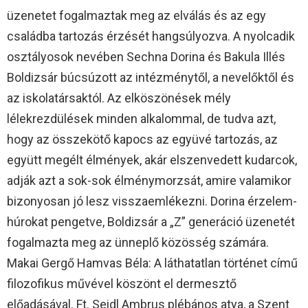
üzenetet fogalmaztak meg az elválás és az egy
családba tartozás érzését hangsúlyozva. A nyolcadik
osztályosok nevében Sechna Dorina és Bakula Illés
Boldizsár búcsúzott az intézménytől, a nevelőktől és
az iskolatársaktól. Az elköszönések mély
lélekrezdülések minden alkalommal, de tudva azt,
hogy az összekötő kapocs az együvé tartozás, az
együtt megélt élmények, akár elszenvedett kudarcok,
adják azt a sok-sok élménymorzsát, amire valamikor
bizonyosan jó lesz visszaemlékezni. Dorina érzelem-
húrokat pengetve, Boldizsár a „Z” generáció üzenetét
fogalmazta meg az ünneplő közösség számára.
Makai Gergő Hamvas Béla: A láthatatlan történet című
filozofikus művével köszönt el dermesztő
előadásával. Ft. Seidl Ambrus plébános atya, a Szent