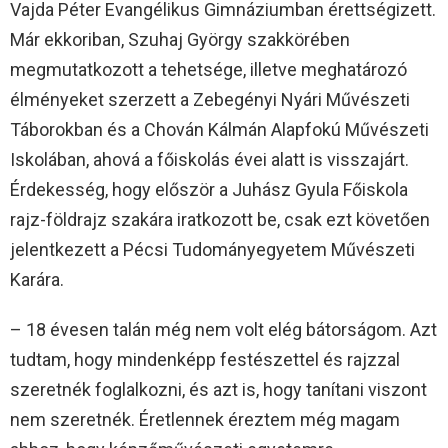
Vajda Péter Evangélikus Gimnáziumban érettségizett.
Már ekkoriban, Szuhaj György szakkörében
megmutatkozott a tehetsége, illetve meghatározó
élményeket szerzett a Zebegényi Nyári Művészeti
Táborokban és a Chován Kálmán Alapfokú Művészeti
Iskolában, ahová a főiskolás évei alatt is visszajárt.
Érdekesség, hogy először a Juhász Gyula Főiskola
rajz-földrajz szakára iratkozott be, csak ezt követően
jelentkezett a Pécsi Tudományegyetem Művészeti
Karára.
– 18 évesen talán még nem volt elég bátorságom. Azt
tudtam, hogy mindenképp festészettel és rajzzal
szeretnék foglalkozni, és azt is, hogy tanítani viszont
nem szeretnék. Éretlennek éreztem még magam