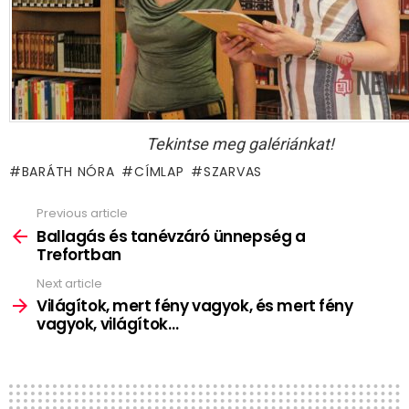
Tekintse meg galériánkat!
BARÁTH NÓRA
CÍMLAP
SZARVAS
Previous article
See
more
Ballagás és tanévzáró ünnepség a
Trefortban
Next article
Világítok, mert fény vagyok, és mert fény
vagyok, világítok…