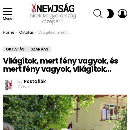
SEARCH
L
SWITCH
hírek Magyarország
SKIN
Menu
közepéről
You are here:
Home
Oktatás
Világítok, mert fény vagyok, és mert fény vagyok, világítok…
OKTATÁS
SZARVAS
Világítok, mert fény vagyok, és
mert fény vagyok, világítok…
by
Postafiók
7 éve