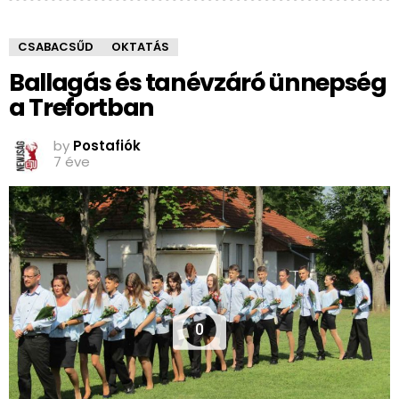
CSABACSŰD
OKTATÁS
Ballagás és tanévzáró ünnepség
a Trefortban
by
Postafiók
7 éve
0