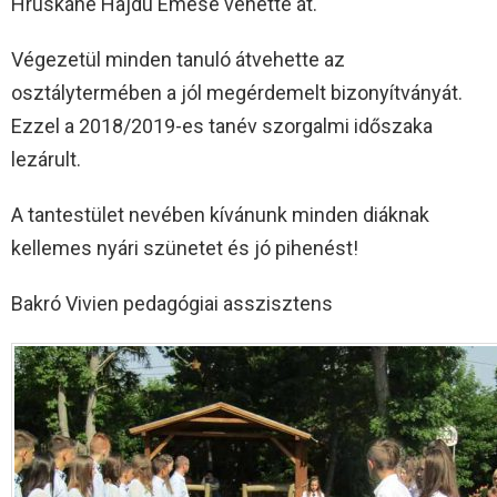
Hruskáné Hajdú Emese vehette át.
Végezetül minden tanuló átvehette az
osztálytermében a jól megérdemelt bizonyítványát.
Ezzel a 2018/2019-es tanév szorgalmi időszaka
lezárult.
A tantestület nevében kívánunk minden diáknak
kellemes nyári szünetet és jó pihenést!
Bakró Vivien pedagógiai asszisztens