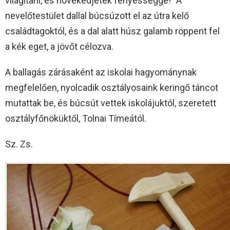
világítani, és növekedjetek fényességgé!” A
nevelőtestület dallal búcsúzott el az útra kelő
családtagoktól, és a dal alatt húsz galamb röppent fel
a kék eget, a jövőt célozva.
A ballagás zárásaként az iskolai hagyománynak
megfelelően, nyolcadik osztályosaink keringő táncot
mutattak be, és búcsút vettek iskolájuktól, szeretett
osztályfőnöküktől, Tolnai Tímeától.
Sz. Zs.