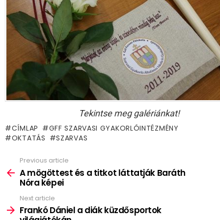
Tekintse meg galériánkat!
CÍMLAP
GFF SZARVASI GYAKORLÓINTÉZMÉNY
OKTATÁS
SZARVAS
Previous article
See
more
A mögöttest és a titkot láttatják Baráth
Nóra képei
Next article
Frankó Dániel a diák küzdősportok