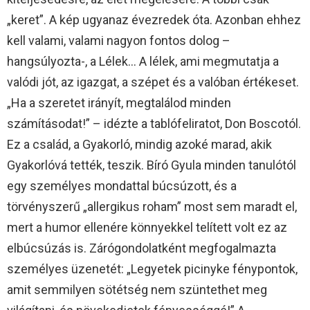
„keret”. A kép ugyanaz évezredek óta. Azonban ehhez
kell valami, valami nagyon fontos dolog –
hangsúlyozta-, a Lélek… A lélek, ami megmutatja a
valódi jót, az igazgat, a szépet és a valóban értékeset.
„Ha a szeretet irányít, megtalálod minden
számításodat!” – idézte a tablófeliratot, Don Boscotól.
Ez a család, a Gyakorló, mindig azoké marad, akik
Gyakorlóvá tették, teszik. Bíró Gyula minden tanulótól
egy személyes mondattal búcsúzott, és a
törvényszerű „allergikus roham” most sem maradt el,
mert a humor ellenére könnyekkel telített volt ez az
elbúcsúzás is. Zárógondolatként megfogalmazta
személyes üzenetét: „Legyetek picinyke fénypontok,
amit semmilyen sötétség nem szüntethet meg