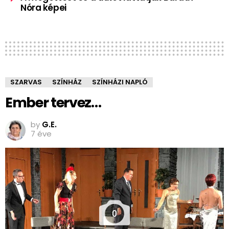
Nóra képei
SZARVAS
SZÍNHÁZ
SZÍNHÁZI NAPLÓ
Ember tervez…
by
G.E.
7 éve
0