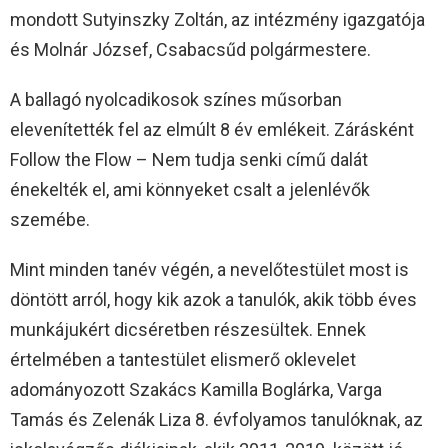
mondott Sutyinszky Zoltán, az intézmény igazgatója
és Molnár József, Csabacsűd polgármestere.
A ballagó nyolcadikosok színes műsorban
elevenítették fel az elmúlt 8 év emlékeit. Zárásként
Follow the Flow – Nem tudja senki című dalát
énekelték el, ami könnyeket csalt a jelenlévők
szemébe.
Mint minden tanév végén, a nevelőtestület most is
döntött arról, hogy kik azok a tanulók, akik több éves
munkájukért dicséretben részesültek. Ennek
értelmében a tantestület elismerő oklevelet
adományozott Szakács Kamilla Boglárka, Varga
Tamás és Zelenák Liza 8. évfolyamos tanulóknak, az