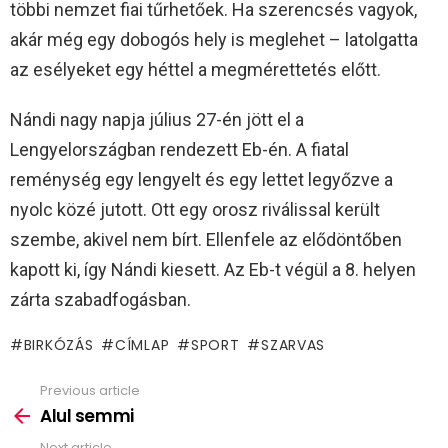
többi nemzet fiai tűrhetőek. Ha szerencsés vagyok,
akár még egy dobogós hely is meglehet – latolgatta
az esélyeket egy héttel a megmérettetés előtt.
Nándi nagy napja július 27-én jött el a
Lengyelországban rendezett Eb-én. A fiatal
reménység egy lengyelt és egy lettet legyőzve a
nyolc közé jutott. Ott egy orosz riválissal került
szembe, akivel nem bírt. Ellenfele az elődöntőben
kapott ki, így Nándi kiesett. Az Eb-t végül a 8. helyen
zárta szabadfogásban.
BIRKÓZÁS
CÍMLAP
SPORT
SZARVAS
Previous article
See
more
Alul semmi
Next article