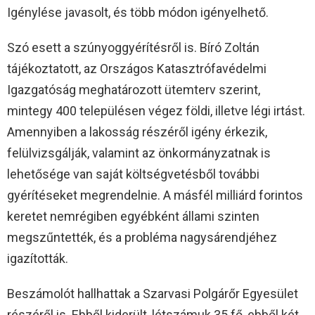
Igénylése javasolt, és több módon igényelhető.
Szó esett a szúnyoggyérítésről is. Bíró Zoltán
tájékoztatott, az Országos Katasztrófavédelmi
Igazgatóság meghatározott ütemterv szerint,
mintegy 400 településen végez földi, illetve légi irtást.
Amennyiben a lakosság részéről igény érkezik,
felülvizsgálják, valamint az önkormányzatnak is
lehetősége van saját költségvetésből további
gyérítéseket megrendelnie. A másfél milliárd forintos
keretet nemrégiben egyébként állami szinten
megszűntették, és a probléma nagysárendjéhez
igazították.
Beszámolót hallhattak a Szarvasi Polgárőr Egyesület
részéről is. Ebből kiderült, létszámuk 35 fő, ebből két