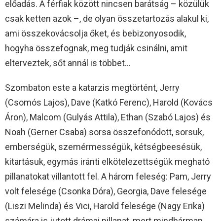
előadás. A férfiak között nincsen barátság – közülük
csak ketten azok –, de olyan összetartozás alakul ki,
ami összekovácsolja őket, és bebizonyosodik,
hogyha összefognak, meg tudják csinálni, amit
elterveztek, sőt annál is többet…
Szombaton este a katarzis megtörtént, Jerry
(Csomós Lajos), Dave (Katkó Ferenc), Harold (Kovács
Áron), Malcom (Gulyás Attila), Ethan (Szabó Lajos) és
Noah (Gerner Csaba) sorsa összefonódott, sorsuk,
emberségük, szemérmességük, kétségbeesésük,
kitartásuk, egymás iránti elkötelezettségük megható
pillanatokat villantott fel. A három feleség: Pam, Jerry
volt felesége (Csonka Dóra), Georgia, Dave felesége
(Liszi Melinda) és Vici, Harold felesége (Nagy Erika)
számára is jutott drámai pillanat, mert mindhárman