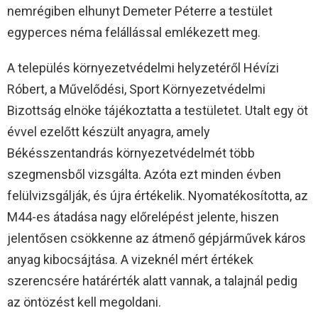
nemrégiben elhunyt Demeter Péterre a testület
egyperces néma felállással emlékezett meg.
A település környezetvédelmi helyzetéről Hévízi
Róbert, a Művelődési, Sport Környezetvédelmi
Bizottság elnöke tájékoztatta a testületet. Utalt egy öt
évvel ezelőtt készült anyagra, amely
Békésszentandrás környezetvédelmét több
szegmensből vizsgálta. Azóta ezt minden évben
felülvizsgálják, és újra értékelik. Nyomatékosította, az
M44-es átadása nagy előrelépést jelente, hiszen
jelentősen csökkenne az átmenő gépjárművek káros
anyag kibocsájtása. A vizeknél mért értékek
szerencsére határérték alatt vannak, a talajnál pedig
az öntözést kell megoldani.