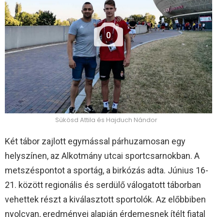
0
Sükösd Attila és Hajduch Nándor
Két tábor zajlott egymással párhuzamosan egy
helyszínen, az Alkotmány utcai sportcsarnokban. A
metszéspontot a sportág, a birkózás adta. Június 16-
21. között regionális és serdülő válogatott táborban
vehettek részt a kiválasztott sportolók. Az előbbiben
nyolcvan, eredményei alapján érdemesnek ítélt fiatal