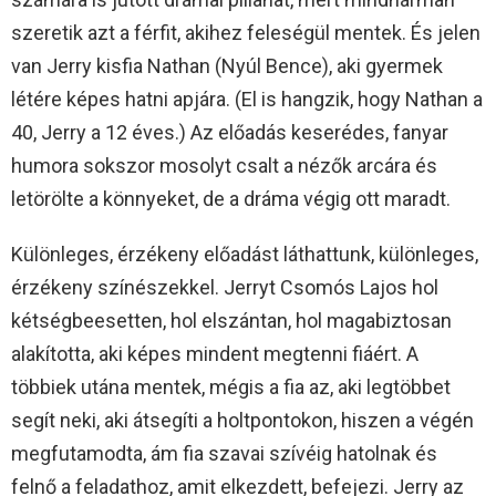
szeretik azt a férfit, akihez feleségül mentek. És jelen
van Jerry kisfia Nathan (Nyúl Bence), aki gyermek
létére képes hatni apjára. (El is hangzik, hogy Nathan a
40, Jerry a 12 éves.) Az előadás keserédes, fanyar
humora sokszor mosolyt csalt a nézők arcára és
letörölte a könnyeket, de a dráma végig ott maradt.
Különleges, érzékeny előadást láthattunk, különleges,
érzékeny színészekkel. Jerryt Csomós Lajos hol
kétségbeesetten, hol elszántan, hol magabiztosan
alakította, aki képes mindent megtenni fiáért. A
többiek utána mentek, mégis a fia az, aki legtöbbet
segít neki, aki átsegíti a holtpontokon, hiszen a végén
megfutamodta, ám fia szavai szívéig hatolnak és
felnő a feladathoz, amit elkezdett, befejezi. Jerry az