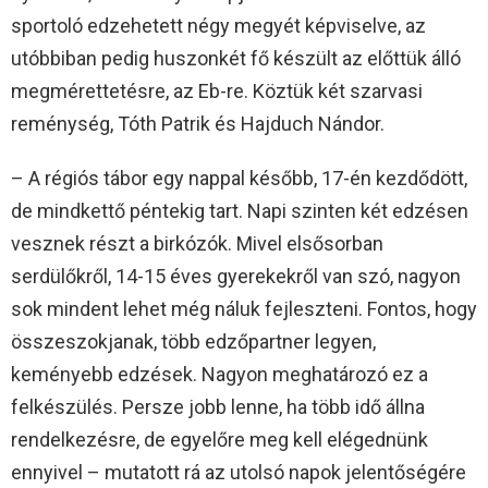
sportoló edzehetett négy megyét képviselve, az
utóbbiban pedig huszonkét fő készült az előttük álló
megmérettetésre, az Eb-re. Köztük két szarvasi
reménység, Tóth Patrik és Hajduch Nándor.
– A régiós tábor egy nappal később, 17-én kezdődött,
de mindkettő péntekig tart. Napi szinten két edzésen
vesznek részt a birkózók. Mivel elsősorban
serdülőkről, 14-15 éves gyerekekről van szó, nagyon
sok mindent lehet még náluk fejleszteni. Fontos, hogy
összeszokjanak, több edzőpartner legyen,
keményebb edzések. Nagyon meghatározó ez a
felkészülés. Persze jobb lenne, ha több idő állna
rendelkezésre, de egyelőre meg kell elégednünk
ennyivel – mutatott rá az utolsó napok jelentőségére