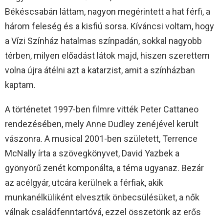
Békéscsabán láttam, nagyon megérintett a hat férfi, a
három feleség és a kisfiú sorsa. Kíváncsi voltam, hogy
a Vízi Színház hatalmas színpadán, sokkal nagyobb
térben, milyen előadást látok majd, hiszen szerettem
volna újra átélni azt a katarzist, amit a színházban
kaptam.
A történetet 1997-ben filmre vitték Peter Cattaneo
rendezésében, mely Anne Dudley zenéjével került
vászonra. A musical 2001-ben született, Terrence
McNally írta a szövegkönyvet, David Yazbek a
gyönyörű zenét komponálta, a téma ugyanaz. Bezár
az acélgyár, utcára kerülnek a férfiak, akik
munkanélküliként elvesztik önbecsülésüket, a nők
válnak családfenntartóvá, ezzel összetörik az erős