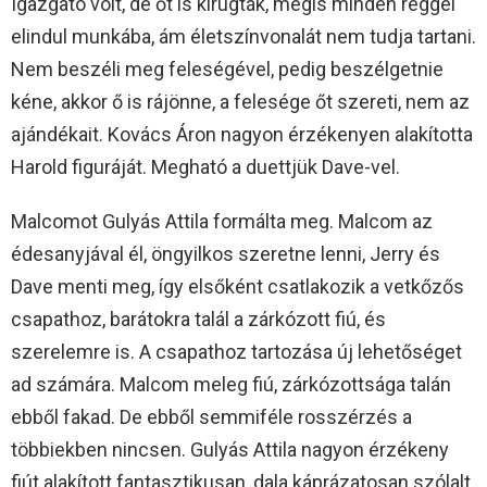
Igazgató volt, de őt is kirúgták, mégis minden reggel
elindul munkába, ám életszínvonalát nem tudja tartani.
Nem beszéli meg feleségével, pedig beszélgetnie
kéne, akkor ő is rájönne, a felesége őt szereti, nem az
ajándékait. Kovács Áron nagyon érzékenyen alakította
Harold figuráját. Megható a duettjük Dave-vel.
Malcomot Gulyás Attila formálta meg. Malcom az
édesanyjával él, öngyilkos szeretne lenni, Jerry és
Dave menti meg, így elsőként csatlakozik a vetkőzős
csapathoz, barátokra talál a zárkózott fiú, és
szerelemre is. A csapathoz tartozása új lehetőséget
ad számára. Malcom meleg fiú, zárkózottsága talán
ebből fakad. De ebből semmiféle rosszérzés a
többiekben nincsen. Gulyás Attila nagyon érzékeny
fiút alakított fantasztikusan, dala káprázatosan szólalt