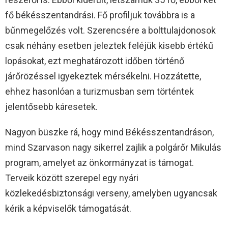
fő békésszentandrási. Fő profiljuk továbbra is a
bűnmegelőzés volt. Szerencsére a bolttulajdonosok
csak néhány esetben jeleztek feléjük kisebb értékű
lopásokat, ezt meghatározott időben történő
járőrözéssel igyekeztek mérsékelni. Hozzátette,
ehhez hasonlóan a turizmusban sem történtek
jelentősebb káresetek.
Nagyon büszke rá, hogy mind Békésszentandráson,
mind Szarvason nagy sikerrel zajlik a polgárőr Mikulás
program, amelyet az önkormányzat is támogat.
Terveik között szerepel egy nyári
közlekedésbiztonsági verseny, amelyben ugyancsak
kérik a képviselők támogatását.