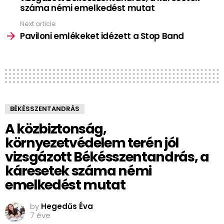
száma némi emelkedést mutat
Next article
Paviloni emlékeket idézett a Stop Band
BÉKÉSSZENTANDRÁS
A közbiztonság,
környezetvédelem terén jól
vizsgázott Békésszentandrás, a
káresetek száma némi
emelkedést mutat
by
Hegedűs Éva
7 éve