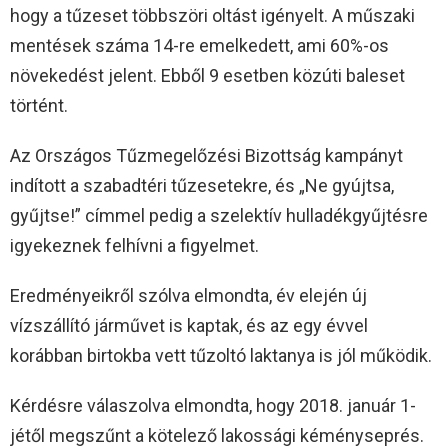
hogy a tűzeset többszöri oltást igényelt. A műszaki
mentések száma 14-re emelkedett, ami 60%-os
növekedést jelent. Ebből 9 esetben közúti baleset
történt.
Az Országos Tűzmegelőzési Bizottság kampányt
indított a szabadtéri tűzesetekre, és „Ne gyújtsa,
gyűjtse!” címmel pedig a szelektív hulladékgyűjtésre
igyekeznek felhívni a figyelmet.
Eredményeikről szólva elmondta, év elején új
vízszállító járművet is kaptak, és az egy évvel
korábban birtokba vett tűzoltó laktanya is jól működik.
Kérdésre válaszolva elmondta, hogy 2018. január 1-
jétől megszűnt a kötelező lakossági kéményseprés.