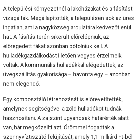
A települési környezetnél a lakóházakat és a fásítást
vizsgálták. Megállapították, a településen sok az üres
ingatlan, ami a nagyközség arculatára kedvezőtlenül
hat. A fásítás terén sikerült előrelépniük, az
elöregedett fákat azonban pótolniuk kell. A
hulladékgazdálkodást illetően vegyes érzelmeik
voltak. A kommunális hulladékkal elégedettek, az
üvegszállítás gyakorisága – havonta egy – azonban
nem elegendő.
Egy komposztáló létrehozását is előrevetítették,
amelynek segítségével a zöld hulladékot tudnák
hasznosítani. A zajszint ugyancsak határérték alatt
van, bár megközelíti azt. Örömmel fogadták a
szennyvíztisztító felújítását, amely 1,1 milliárd Ft-ból