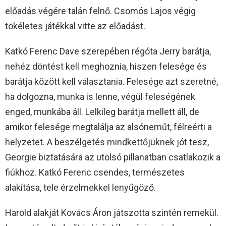
előadás végére talán felnő. Csomós Lajos végig
tökéletes játékkal vitte az előadást.
Katkó Ferenc Dave szerepében régóta Jerry barátja,
nehéz döntést kell meghoznia, hiszen felesége és
barátja között kell választania. Felesége azt szeretné,
ha dolgozna, munka is lenne, végül feleségének
enged, munkába áll. Lelkileg barátja mellett áll, de
amikor felesége megtalálja az alsóneműt, félreérti a
helyzetet. A beszélgetés mindkettőjüknek jót tesz,
Georgie biztatására az utolsó pillanatban csatlakozik a
fiúkhoz. Katkó Ferenc csendes, természetes
alakítása, tele érzelmekkel lenyűgöző.
Harold alakját Kovács Áron játszotta szintén remekül.