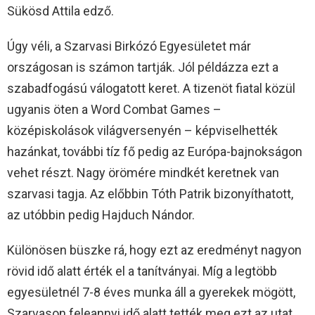
Sükösd Attila edző.
Úgy véli, a Szarvasi Birkózó Egyesületet már
országosan is számon tartják. Jól példázza ezt a
szabadfogású válogatott keret. A tizenöt fiatal közül
ugyanis öten a Word Combat Games –
középiskolások világversenyén – képviselhették
hazánkat, további tíz fő pedig az Európa-bajnokságon
vehet részt. Nagy örömére mindkét keretnek van
szarvasi tagja. Az előbbin Tóth Patrik bizonyíthatott,
az utóbbin pedig Hajduch Nándor.
Különösen büszke rá, hogy ezt az eredményt nagyon
rövid idő alatt érték el a tanítványai. Míg a legtöbb
egyesületnél 7-8 éves munka áll a gyerekek mögött,
Szarvason feleannyi idő alatt tették meg ezt az utat.