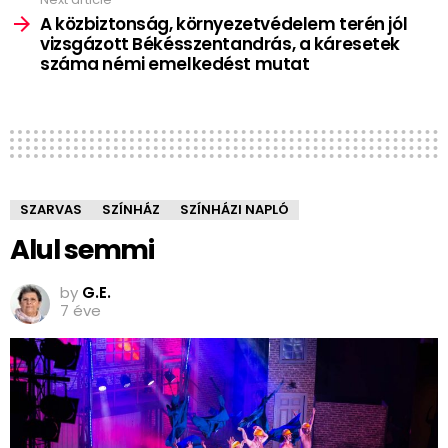
A közbiztonság, környezetvédelem terén jól
vizsgázott Békésszentandrás, a káresetek
száma némi emelkedést mutat
SZARVAS
SZÍNHÁZ
SZÍNHÁZI NAPLÓ
Alul semmi
by
G.E.
7 éve