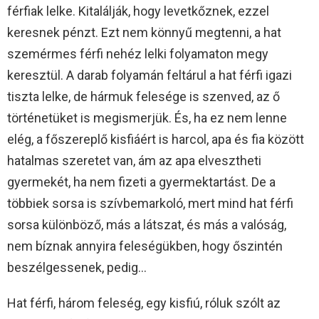
férfiak lelke. Kitalálják, hogy levetkőznek, ezzel
keresnek pénzt. Ezt nem könnyű megtenni, a hat
szemérmes férfi nehéz lelki folyamaton megy
keresztül. A darab folyamán feltárul a hat férfi igazi
tiszta lelke, de hármuk felesége is szenved, az ő
történetüket is megismerjük. És, ha ez nem lenne
elég, a főszereplő kisfiáért is harcol, apa és fia között
hatalmas szeretet van, ám az apa elvesztheti
gyermekét, ha nem fizeti a gyermektartást. De a
többiek sorsa is szívbemarkoló, mert mind hat férfi
sorsa különböző, más a látszat, és más a valóság,
nem bíznak annyira feleségükben, hogy őszintén
beszélgessenek, pedig…
Hat férfi, három feleség, egy kisfiú, róluk szólt az