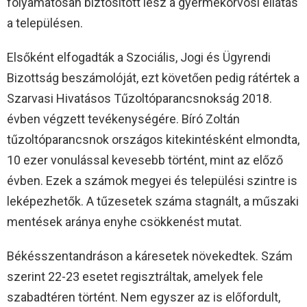
folyamatosan biztosított lesz a gyermekorvosi ellátás
a településen.
Elsőként elfogadták a Szociális, Jogi és Ügyrendi
Bizottság beszámolóját, ezt követően pedig rátértek a
Szarvasi Hivatásos Tűzoltóparancsnokság 2018.
évben végzett tevékenységére. Bíró Zoltán
tűzoltóparancsnok országos kitekintésként elmondta,
10 ezer vonulással kevesebb történt, mint az előző
évben. Ezek a számok megyei és települési szintre is
leképezhetők. A tűzesetek száma stagnált, a műszaki
mentések aránya enyhe csökkenést mutat.
Békésszentandráson a káresetek növekedtek. Szám
szerint 22-23 esetet regisztráltak, amelyek fele
szabadtéren történt. Nem egyszer az is előfordult,