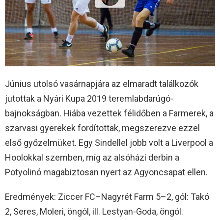
Június utolsó vasárnapjára az elmaradt találkozók
jutottak a Nyári Kupa 2019 teremlabdarúgó-
bajnokságban. Hiába vezettek félidőben a Farmerek, a
szarvasi gyerekek fordítottak, megszerezve ezzel
első győzelmüket. Egy Sindellel jobb volt a Liverpool a
Hoolokkal szemben, míg az alsóházi derbin a
Potyolinó magabiztosan nyert az Agyoncsapat ellen.
Eredmények: Ziccer FC–Nagyrét Farm 5–2, gól: Takó
2, Seres, Moleri, öngól, ill. Lestyan-Goda, öngól.