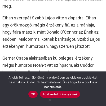
meg.
Ethan szerepét Szabó Lajos vitte színpadra. Ethan
egy örökmozgó, mégis érzékeny fiú, az a mániája,
hogy falra mászik, mint Donald O’Connor az Ének az
esőben. Malcommal kötnek barátságot. Szabó Lajos
érzékenyen, humorosan, nagyszerűen játszott.
Gerner Csaba alakításában különleges, érzékeny,
mégis humoros Noah-t vitt színpadra, aki Csődör
becenévre hallgat, de neki is megvan a maga
A jobb felhasználói élmény érdekében az oldalon cookie-kat
története, Gerner Csaba nagyszerű színészi alakítása
használunk. Oldalunk használatával, Ön elfogadja a cookie-k
mellett hangjával is elbűvölte a közönséget.
használatát.
OK
Adatvédelmi irányelvek
Csonka Dóra alakította Jerry volt feleségét, Pam-et,
aki látszólag túlvan a házasságán, de ez nem igaz,