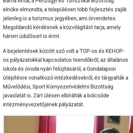
Barna Antal, a Pénzügyi és Turisztikai Bizottság
elnöke elmondta, a településen több fejlesztés zajlik
jelenleg is a turizmus jegyében, ami örvendetes.
Megoldandó kérdésnek a közvilágítást tarja, amely
három üdülősort is érint.
A bejelentések között szó volt a TOP-os és KEHOP-
os pályázatokkal kapcsolatos teendőkről, az általános
iskola és óvoda nyári felújításáról, a Gondalaposi
útépítésre vonatkozó intézkedésekről, és tárgyalták a
Művelődési, Sport Környezetvédelmi Bizottság
javaslatát is. Zárt ülésen elbírálták a bölcsőde
intézményvezetőjének pályázatát.