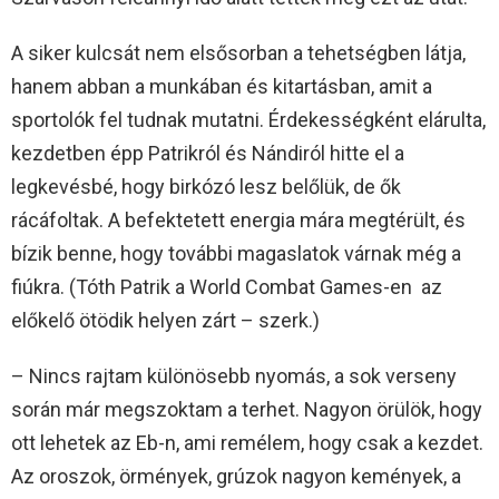
A siker kulcsát nem elsősorban a tehetségben látja,
hanem abban a munkában és kitartásban, amit a
sportolók fel tudnak mutatni. Érdekességként elárulta,
kezdetben épp Patrikról és Nándiról hitte el a
legkevésbé, hogy birkózó lesz belőlük, de ők
rácáfoltak. A befektetett energia mára megtérült, és
bízik benne, hogy további magaslatok várnak még a
fiúkra. (Tóth Patrik a World Combat Games-en az
előkelő ötödik helyen zárt – szerk.)
– Nincs rajtam különösebb nyomás, a sok verseny
során már megszoktam a terhet. Nagyon örülök, hogy
ott lehetek az Eb-n, ami remélem, hogy csak a kezdet.
Az oroszok, örmények, grúzok nagyon kemények, a