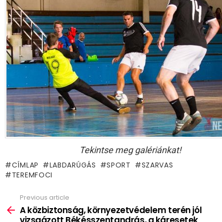
Tekintse meg galériánkat!
CÍMLAP
LABDARÚGÁS
SPORT
SZARVAS
TEREMFOCI
Previous article
See
more
A közbiztonság, környezetvédelem terén jól
vizsgázott Békésszentandrás, a káresetek