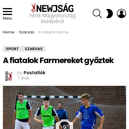
SEARCH
L
SWITCH
hírek Magyarország
SKIN
Menu
közepéről
You are here:
Home
Szarvas
A fiatalok Farmereket győztek
SPORT
SZARVAS
A fiatalok Farmereket győztek
by
Postafiók
7 éve
0