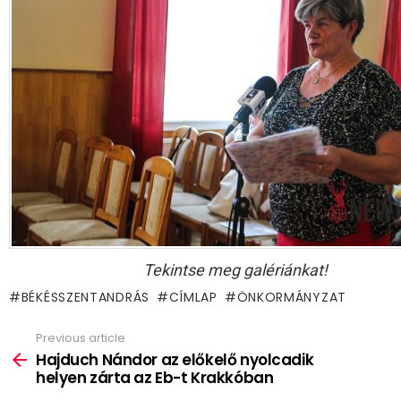
Tekintse meg galériánkat!
BÉKÉSSZENTANDRÁS
CÍMLAP
ÖNKORMÁNYZAT
Previous article
See
more
Hajduch Nándor az előkelő nyolcadik
helyen zárta az Eb-t Krakkóban