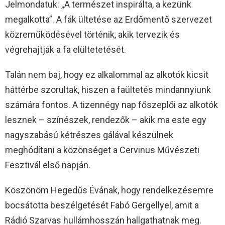
Jelmondatuk: „A természet inspirálta, a kezünk
megalkotta”. A fák ültetése az Erdőmentő szervezet
közreműködésével történik, akik tervezik és
végrehajtják a fa elültetetését.
Talán nem baj, hogy ez alkalommal az alkotók kicsit
háttérbe szorultak, hiszen a faültetés mindannyiunk
számára fontos. A tizennégy nap főszeplői az alkotók
lesznek – színészek, rendezők – akik ma este egy
nagyszabású kétrészes gálával készülnek
meghódítani a közönséget a Cervinus Művészeti
Fesztivál első napján.
Köszönöm Hegedűs Évának, hogy rendelkezésemre
bocsátotta beszélgetését Fabó Gergellyel, amit a
Rádió Szarvas hullámhosszán hallgathatnak meg.