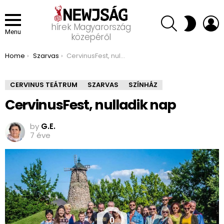
SEARCH
L
SWITCH
hírek Magyarország
SKIN
Menu
közepéről
You are here:
Home
Szarvas
CervinusFest, nulladik nap
CERVINUS TEÁTRUM
SZARVAS
SZÍNHÁZ
CervinusFest, nulladik nap
by
G.E.
7 éve
0