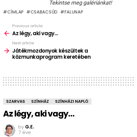
Tekintse meg galériánkat!
CÍMLAP
CSABACSŰD
FALUNAP
Previous article
See
more
Az légy, aki vagy…
Next article
Játékmozdonyok készültek a
közmunkaprogram keretében
SZARVAS
SZÍNHÁZ
SZÍNHÁZI NAPLÓ
Az légy, aki vagy…
by
G.E.
7 éve