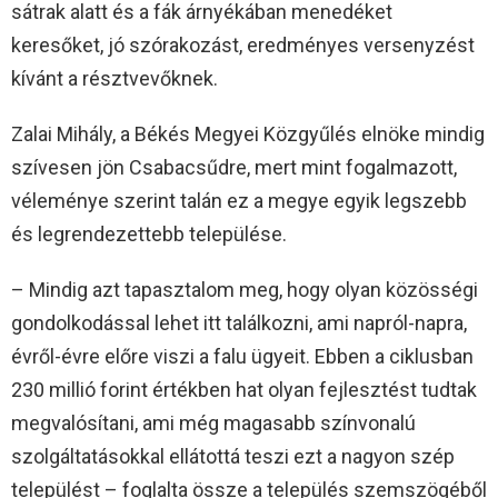
sátrak alatt és a fák árnyékában menedéket
keresőket, jó szórakozást, eredményes versenyzést
kívánt a résztvevőknek.
Zalai Mihály, a Békés Megyei Közgyűlés elnöke mindig
szívesen jön Csabacsűdre, mert mint fogalmazott,
véleménye szerint talán ez a megye egyik legszebb
és legrendezettebb települése.
– Mindig azt tapasztalom meg, hogy olyan közösségi
gondolkodással lehet itt találkozni, ami napról-napra,
évről-évre előre viszi a falu ügyeit. Ebben a ciklusban
230 millió forint értékben hat olyan fejlesztést tudtak
megvalósítani, ami még magasabb színvonalú
szolgáltatásokkal ellátottá teszi ezt a nagyon szép
települést – foglalta össze a település szemszögéből