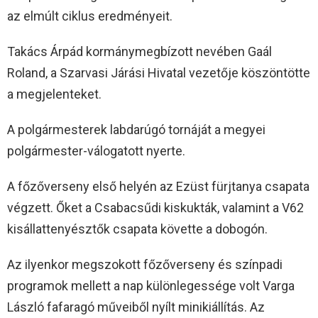
az elmúlt ciklus eredményeit.
Takács Árpád kormánymegbízott nevében Gaál
Roland, a Szarvasi Járási Hivatal vezetője köszöntötte
a megjelenteket.
A polgármesterek labdarúgó tornáját a megyei
polgármester-válogatott nyerte.
A főzőverseny első helyén az Ezüst fürjtanya csapata
végzett. Őket a Csabacsűdi kiskukták, valamint a V62
kisállattenyésztők csapata követte a dobogón.
Az ilyenkor megszokott főzőverseny és színpadi
programok mellett a nap különlegessége volt Varga
László fafaragó műveiből nyílt minikiállítás. Az