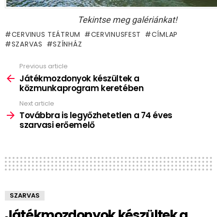
Tekintse meg galériánkat!
CERVINUS TEÁTRUM
CERVINUSFEST
CÍMLAP
SZARVAS
SZÍNHÁZ
Previous article
See
more
Játékmozdonyok készültek a
közmunkaprogram keretében
Next article
Továbbra is legyőzhetetlen a 74 éves
szarvasi erőemelő
SZARVAS
Játékmozdonyok készültek a