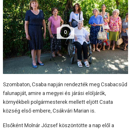
0
Szombaton, Csaba napján rendezték meg Csabacsűd
falunapját, amire a megyei és járási elöljárók,
környékbeli polgármesterek mellett eljött Csata
község első embere, Csákvári Marian is.
Elsőként Molnár József köszöntötte a nap elől a