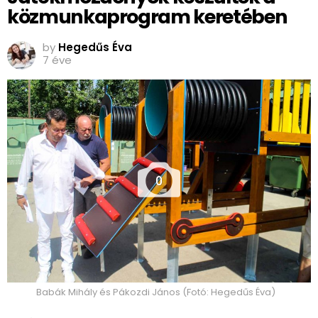
közmunkaprogram keretében
by
Hegedűs Éva
7 éve
0
Babák Mihály és Pákozdi János (Fotó: Hegedűs Éva)