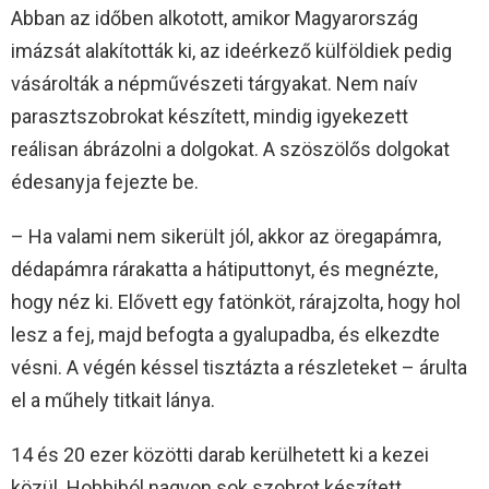
Abban az időben alkotott, amikor Magyarország
imázsát alakították ki, az ideérkező külföldiek pedig
vásárolták a népművészeti tárgyakat. Nem naív
parasztszobrokat készített, mindig igyekezett
reálisan ábrázolni a dolgokat. A szöszölős dolgokat
édesanyja fejezte be.
– Ha valami nem sikerült jól, akkor az öregapámra,
dédapámra rárakatta a hátiputtonyt, és megnézte,
hogy néz ki. Elővett egy fatönköt, rárajzolta, hogy hol
lesz a fej, majd befogta a gyalupadba, és elkezdte
vésni. A végén késsel tisztázta a részleteket – árulta
el a műhely titkait lánya.
14 és 20 ezer közötti darab kerülhetett ki a kezei
közül. Hobbiból nagyon sok szobrot készített