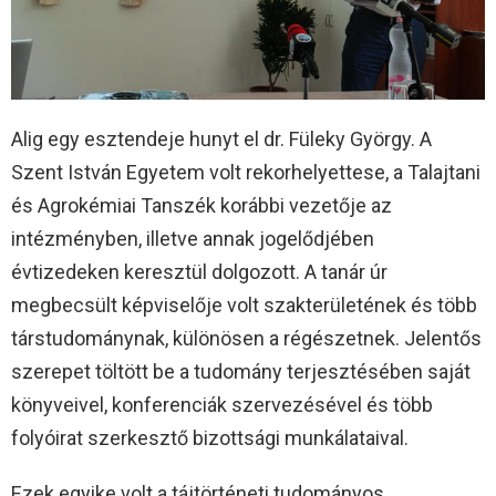
Alig egy esztendeje hunyt el dr. Füleky György. A
Szent István Egyetem volt rekorhelyettese, a Talajtani
és Agrokémiai Tanszék korábbi vezetője az
intézményben, illetve annak jogelődjében
évtizedeken keresztül dolgozott. A tanár úr
megbecsült képviselője volt szakterületének és több
társtudománynak, különösen a régészetnek. Jelentős
szerepet töltött be a tudomány terjesztésében saját
könyveivel, konferenciák szervezésével és több
folyóirat szerkesztő bizottsági munkálataival.
Ezek egyike volt a tájtörténeti tudományos