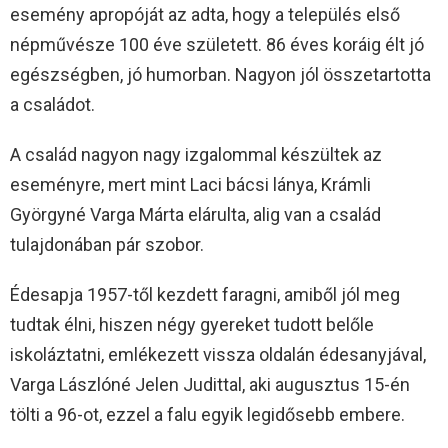
esemény apropóját az adta, hogy a település első
népművésze 100 éve született. 86 éves koráig élt jó
egészségben, jó humorban. Nagyon jól összetartotta
a családot.
A család nagyon nagy izgalommal készültek az
eseményre, mert mint Laci bácsi lánya, Krámli
Györgyné Varga Márta elárulta, alig van a család
tulajdonában pár szobor.
Édesapja 1957-től kezdett faragni, amiből jól meg
tudtak élni, hiszen négy gyereket tudott belőle
iskoláztatni, emlékezett vissza oldalán édesanyjával,
Varga Lászlóné Jelen Judittal, aki augusztus 15-én
tölti a 96-ot, ezzel a falu egyik legidősebb embere.