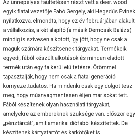
Az ünnepélyes faültetésen részt vett a deer. wood
egyik fiatal vezetője Fabó Gergely, aki Hegedűs Évinek
nyilatkozva, elmondta, hogy ez év februárjában alakult
a vállalkozás, a két alapító (a másik Demcsák Balázs)
mindig is szívesen alkotott, így jött, hogy ne csak a
maguk számára készítsenek tárgyakat. Termékeik
egyedi, fából készült alkotások és minden eladott
termék után egy fa kerül elültetésre. Örömmel
tapasztalják, hogy nem csak a fiatal generáció
környezettudatos. Ha mindenki csak egy dolgot tesz
meg, hogy műanyagmentesen éljen már sokat tett.
Fából készítenek olyan használati tárgyakat,
amelyekre az embereknek szüksége van. Először egy
„pénztárcát”, amit amerikai diófából készítettek. De
készítenek kártyatartót és karkötőket is.