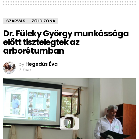
SZARVAS
ZÖLD ZÓNA
Dr. Füleky György munkássága
előtt tisztelegtek az
arborétumban
by
Hegedűs Éva
7 éve
0