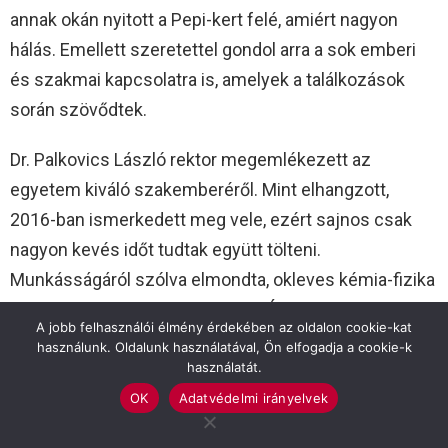
annak okán nyitott a Pepi-kert felé, amiért nagyon
hálás. Emellett szeretettel gondol arra a sok emberi
és szakmai kapcsolatra is, amelyek a találkozások
során szövődtek.
Dr. Palkovics László rektor megemlékezett az
egyetem kiváló szakemberéről. Mint elhangzott,
2016-ban ismerkedett meg vele, ezért sajnos csak
nagyon kevés időt tudtak együtt tölteni.
Munkásságáról szólva elmondta, okleves kémia-fizika
szakos tanárként végzett az ELTÉ-n, pályáját a MTA
A jobb felhasználói élmény érdekében az oldalon cookie-kat
Agrokémiai és Talajtani Intézetében kezdte. Oktatói-
használunk. Oldalunk használatával, Ön elfogadja a cookie-k
kutatói tevékenysége 1983-tól kötődik a Szent István
használatát.
Egyetemhez. Magyar és angol nyelven oktatott,
OK
Adatvédelmi irányelvek
minden képzési szinthez kapcsolódva. Kezdetektől