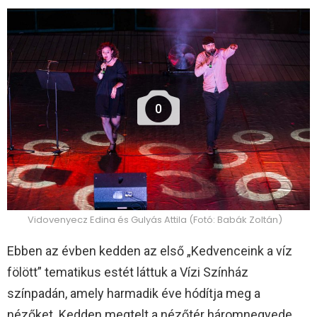
0
Vidovenyecz Edina és Gulyás Attila (Fotó: Babák Zoltán)
Ebben az évben kedden az első „Kedvenceink a víz
fölött” tematikus estét láttuk a Vízi Színház
színpadán, amely harmadik éve hódítja meg a
nézőket. Kedden megtelt a nézőtér háromnegyede,