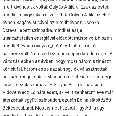
mert kíváncsiak voltak Gulyás Attilára. Ezek az estek
mindig is nagy sikerrel zajlottak. Gulyás Attila az első
évben Ragány Misával, az elmúlt évben Csonka
Dórával lépett színpadra, mindkét estje
utánozhatatlan energiával előadott műsor volt, hiszen
mindkét évben nagyon „erős”, Attilához méltó
partnere volt. Nem volt ez másképpen kedden sem. A
változás ebben az évben, hogy most három színészt
kértek fel, három estre azzal, hogy ők választhattak
partnert maguknak. – Mindhárom este igazi csemege
lesz a nézők számára. – Gulyás Attila választása
Vidovenyecz Edinára esett, akivel tizenhárom éve már
játszottak együtt színpadon, ezután Edina elköltözött
Békéscsabáról. Most ismét hazajött, így Attila úgy
gondolta, itt az idő újra egy színpadra állni a