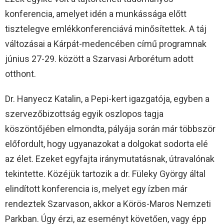
konferencia, amelyet idén a munkássága előtt
tisztelegve emlékkonferenciává minősítettek. A táj
változásai a Kárpát-medencében című programnak
június 27-29. között a Szarvasi Arborétum adott
otthont.
Dr. Hanyecz Katalin, a Pepi-kert igazgatója, egyben a
szervezőbizottság egyik oszlopos tagja
köszöntőjében elmondta, pályája során már többször
előfordult, hogy ugyanazokat a dolgokat sodorta elé
az élet. Ezeket egyfajta iránymutatásnak, útravalónak
tekintette. Közéjük tartozik a dr. Füleky György által
elindított konferencia is, melyet egy ízben már
rendeztek Szarvason, akkor a Körös-Maros Nemzeti
Parkban. Úgy érzi, az eseményt követően, vagy épp