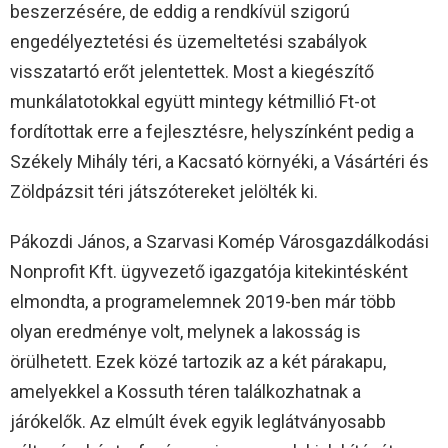
beszerzésére, de eddig a rendkívül szigorú
engedélyeztetési és üzemeltetési szabályok
visszatartó erőt jelentettek. Most a kiegészítő
munkálatotokkal együtt mintegy kétmillió Ft-ot
fordítottak erre a fejlesztésre, helyszínként pedig a
Székely Mihály téri, a Kacsató környéki, a Vásártéri és
Zöldpázsit téri játszótereket jelölték ki.
Pákozdi János, a Szarvasi Komép Városgazdálkodási
Nonprofit Kft. ügyvezető igazgatója kitekintésként
elmondta, a programelemnek 2019-ben már több
olyan eredménye volt, melynek a lakosság is
örülhetett. Ezek közé tartozik az a két párakapu,
amelyekkel a Kossuth téren találkozhatnak a
járókelők. Az elmúlt évek egyik leglátványosabb