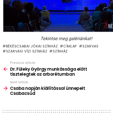
Tekintse meg galériánkat!
BÉKÉSCSABAI JÓKAI SZÍNHÁZ
CÍMLAP
SZARVAS
SZARVASI VÍZI SZÍNHÁZ
SZÍNHÁZ
Previous article
See
more
Dr. Füleky György munkássága előtt
tisztelegtek az arborétumban
Next article
Csaba napján kiállítással ünnepelt
Csabacsűd