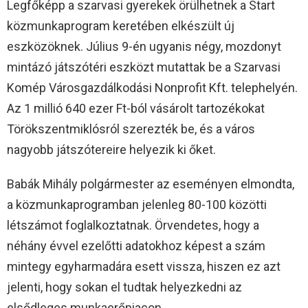
Legfőképp a szarvasi gyerekek örülhetnek a Start
közmunkaprogram keretében elkészült új
eszközöknek. Július 9-én ugyanis négy, mozdonyt
mintázó játszótéri eszközt mutattak be a Szarvasi
Komép Városgazdálkodási Nonprofit Kft. telephelyén.
Az 1 millió 640 ezer Ft-ból vásárolt tartozékokat
Törökszentmiklósról szerezték be, és a város
nagyobb játszótereire helyezik ki őket.
Babák Mihály polgármester az eseményen elmondta,
a közmunkaprogramban jelenleg 80-100 közötti
létszámot foglalkoztatnak. Örvendetes, hogy a
néhány évvel ezelőtti adatokhoz képest a szám
mintegy egyharmadára esett vissza, hiszen ez azt
jelenti, hogy sokan el tudtak helyezkedni az
elsődleges munkaerőpiacon.