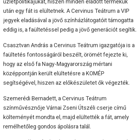
üzletpolitikájukat, hiszen minden eladott termékük
után egy fát is elültetnek. A Cervinus Teátrum a VIP
jegyek eladásával a jövő színházlátogatóit támogatta
eddig is, a faültetéssel pedig a jövő generációt segítik.
Csasztvan András a Cervinus Teátrum igazgatója is a
faültetés fontosságáról beszélt, örömét fejezte ki,
hogy az első fa Nagy-Magyarország mértani
középpontján került elültetésre a KOMÉP
segítségével, hiszen az előkészületet ők végezték.
Szemerédi Bernadett, a Cervinus Teátrum
színművésznője Várnai Zseni Útszéli cserje című
költeményét mondta el, majd elültették a fát, amely
remélhetőleg gondos ápolásra talál.