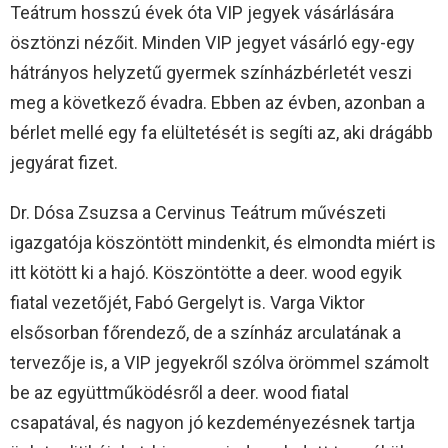
Teátrum hosszú évek óta VIP jegyek vásárlására
ösztönzi nézőit. Minden VIP jegyet vásárló egy-egy
hátrányos helyzetű gyermek színházbérletét veszi
meg a következő évadra. Ebben az évben, azonban a
bérlet mellé egy fa elültetését is segíti az, aki drágább
jegyárat fizet.
Dr. Dósa Zsuzsa a Cervinus Teátrum művészeti
igazgatója köszöntött mindenkit, és elmondta miért is
itt kötött ki a hajó. Köszöntötte a deer. wood egyik
fiatal vezetőjét, Fabó Gergelyt is. Varga Viktor
elsősorban főrendező, de a színház arculatának a
tervezője is, a VIP jegyekről szólva örömmel számolt
be az együttműködésről a deer. wood fiatal
csapatával, és nagyon jó kezdeményezésnek tartja