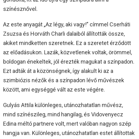
színésznővel.
Az este anyagát „Az légy, aki vagy!” címmel Cserháti
Zsuzsa és Horváth Charli dalaiból állították össze,
akiket mindketten szeretnek. Ez a szeretet érződött
az előadásukon. Lazák, közvetlenek voltak, örömmel,
boldogan énekeltek, jól érezték magukat a színpadon.
Ezt adták át a közönségnek, így alakult ki az a
szimbiózis nézők és a színpadon lévő művészek
között, ami egységgé vált az este végére.
Gulyás Attila különleges, utánozhatatlan művész,
mind színészileg, mind hangilag, és Vidovenyecz
Edina méltó partnere volt, mert valóban nagyon szép
hangja van. Különleges, utánozhatatlan estet állítottak