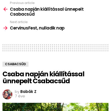
Previous article
See
more
Csaba napján kiállítással ünnepelt
Csabacsűd
Next article
CervinusFest, nulladik nap
CSABACSŰD
Csaba napján kiállítással
ünnepelt Csabacsűd
by
Babák Z
7 éve