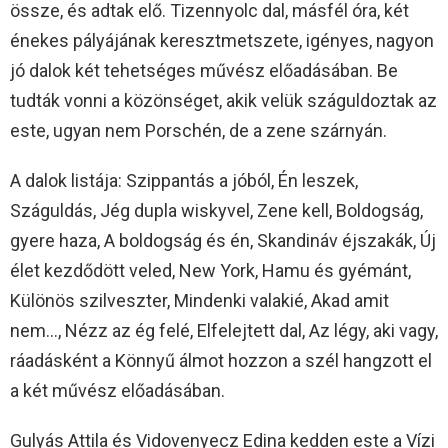
össze, és adtak elő. Tizennyolc dal, másfél óra, két
énekes pályájának keresztmetszete, igényes, nagyon
jó dalok két tehetséges művész előadásában. Be
tudták vonni a közönséget, akik velük száguldoztak az
este, ugyan nem Porschén, de a zene szárnyán.
A dalok listája: Szippantás a jóból, Én leszek,
Száguldás, Jég dupla wiskyvel, Zene kell, Boldogság,
gyere haza, A boldogság és én, Skandináv éjszakák, Új
élet kezdődött veled, New York, Hamu és gyémánt,
Különös szilveszter, Mindenki valakié, Akad amit
nem…, Nézz az ég felé, Elfelejtett dal, Az légy, aki vagy,
ráadásként a Könnyű álmot hozzon a szél hangzott el
a két művész előadásában.
Gulyás Attila és Vidovenyecz Edina kedden este a Vízi