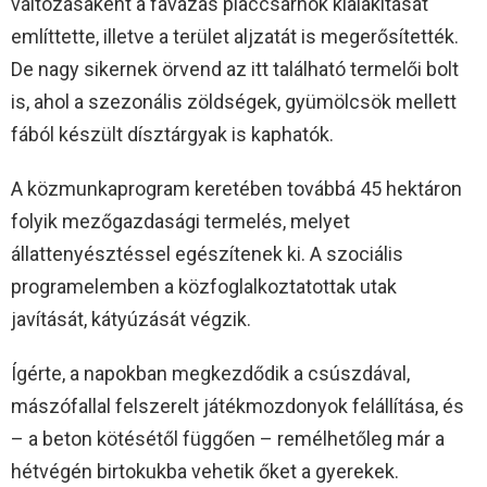
változásaként a favázas piaccsarnok kialakítását
említtette, illetve a terület aljzatát is megerősítették.
De nagy sikernek örvend az itt található termelői bolt
is, ahol a szezonális zöldségek, gyümölcsök mellett
fából készült dísztárgyak is kaphatók.
A közmunkaprogram keretében továbbá 45 hektáron
folyik mezőgazdasági termelés, melyet
állattenyésztéssel egészítenek ki. A szociális
programelemben a közfoglalkoztatottak utak
javítását, kátyúzását végzik.
Ígérte, a napokban megkezdődik a csúszdával,
mászófallal felszerelt játékmozdonyok felállítása, és
– a beton kötésétől függően – remélhetőleg már a
hétvégén birtokukba vehetik őket a gyerekek.