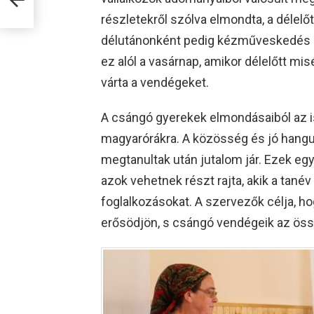
részletekről szólva elmondta, a délelőt
délutánonként pedig kézműveskedés és
ez alól a vasárnap, amikor délelőtt mi
várta a vendégeket.
A csángó gyerekek elmondásaiból az is
magyarórákra. A közösség és jó hangul
megtanultak után jutalom jár. Ezek egy
azok vehetnek részt rajta, akik a tané
foglalkozásokat. A szervezők célja, ho
erősödjön, s csángó vendégeik az öss