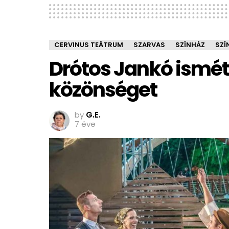
CERVINUS TEÁTRUM
SZARVAS
SZÍNHÁZ
SZÍ
Drótos Jankó ismét
közönséget
by
G.E.
7 éve