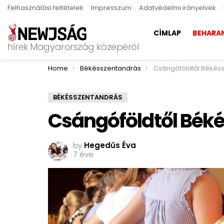
Felhasználási feltételek
Impresszum
Adatvédelmi irányelvek
CÍMLAP
BEHARA
hírek Magyarország közepéről
You are here:
Home
Békésszentandrás
Csángóföldtől Békés
BÉKÉSSZENTANDRÁS
Csángóföldtől Bék
by
Hegedűs Éva
7 éve