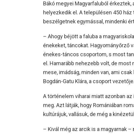
Bákó megyei Magyarfaluból érkeztek, a
helyezkedik el. A településen 450 ház t
beszélgetnek egymással, mindenki ért
– Ahogy béjött a faluba a magyariskola
énekeket, táncokat. Hagyományőrző va
énekes-táncos csoportom, s most tanyí
el. Hamarább nehezebb volt, de most 
mese, imádság, minden van, ami csak l
Bogdán-Gatu Klára, a csoport vezetője
A történelem viharai miatt azonban az
meg. Azt látják, hogy Romániában romá
kultúrájuk, vallásuk, de még a kinézetü
– Kivál még az arcik is a magyarnak – 