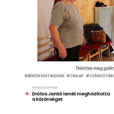
Tekintse meg galér
BÉKÉSSZENTANDRÁS
CÍMLAP
CSÁNGÓTÁB
Previous article
See
more
Drótos Jankó ismét meghódította
a közönséget