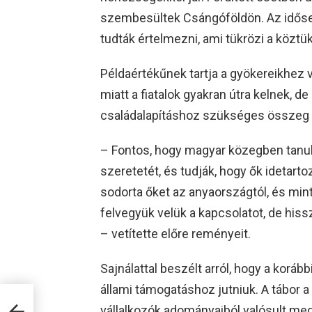
szembesültek Csángóföldön. Az időseb
tudták értelmezni, ami tükrözi a közt
Példaértékűnek tartja a gyökereikhez 
miatt a fiatalok gyakran útra kelnek, de 
családalapításhoz szükséges összeg
– Fontos, hogy magyar közegben tanul
szeretetét, és tudják, hogy ők idetart
sodorta őket az anyaországtól, és mint
felvegyük velük a kapcsolatot, de his
– vetítette előre reményeit.
Sajnálattal beszélt arról, hogy a koráb
állami támogatáshoz jutniuk. A tábor 
a a
vállalkozók adományaiból valósult meg