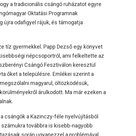
 hogy a tradicionális csángó ruházatot egyre
sángómagyar Oktatási Programnak
 újra odafigyel rájuk, és támogatja
sze tíz gyermekkel. Papp Dezső egy könyvet
isebbségi népcsoportról, ami felkeltette az
szberényi Csángó Fesztiválon keresztül
ta őket a településre. Emlékei szerint a
megszólalni magyarul, öltözködésük,
körülményekről árulkodott. Ma már ezeken a
alnak.
a csángók a Kazinczy-féle nyelvújításból
e számukra továbbra is kisebb-nagyobb
utazásaik során ugyanezzel a problémával