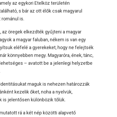
mely az egykori Etelköz területén
alálható, s bár az ott élők csak magyarul
 románul is.
, az öregek elkezdték gyűjteni a magyar
gyok a magyar faluban, nékem is van egy
tsuk eléfelé a gyerekeket, hogy ne felejtsék
már könnyebben megy. Magyaróra, ének, tánc,
ehetséges – avatott be a jelenlegi helyzetbe
.
 identitásukat maguk is nehezen határozzák
nként kezelik őket, noha a nyelvük,
k is jelentősen különbözik tőlük.
mutatott rá a két nép közötti alapvető