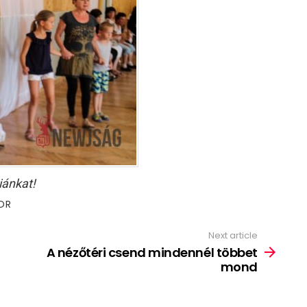
iánkat!
OR
Next article
A nézőtéri csend mindennél többet
mond