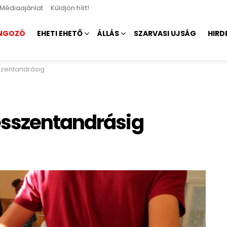
Médiaajánlat
Küldjön hírt!
NGOZÓ
EHETI EHETŐ
ÁLLÁS
SZARVASI UJSÁG
HIRD
szentandrásig
ésszentandrásig