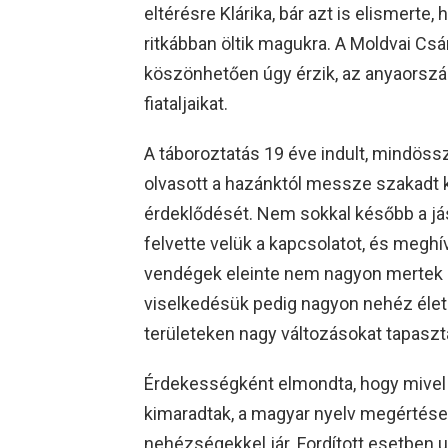
eltérésre Klárika, bár azt is elismerte,
ritkábban öltik magukra. A Moldvai C
köszönhetően úgy érzik, az anyaország
fiataljaikat.
A táboroztatás 19 éve indult, mindös
olvasott a hazánktól messze szakadt k
érdeklődését. Nem sokkal később a já
felvette velük a kapcsolatot, és meghív
vendégek eleinte nem nagyon mertek 
viselkedésük pedig nagyon nehéz élet
területeken nagy változásokat tapaszt
Érdekességként elmondta, hogy mivel 
kimaradtak, a magyar nyelv megértés
nehézségekkel jár. Fordított esetben 