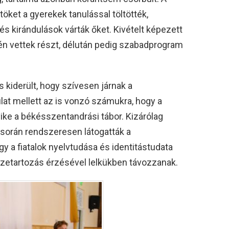
töket a gyerekek tanulással töltötték,
 kirándulások várták őket. Kivételt képezett
sén vettek részt, délután pedig szabadprogram
 kiderült, hogy szívesen járnak a
at mellett az is vonzó számukra, hogy a
ike a békésszentandrási tábor. Kizárólag
v során rendszeresen látogatták a
gy a fiatalok nyelvtudása és identitástudata
zetartozás érzésével lelkükben távozzanak.