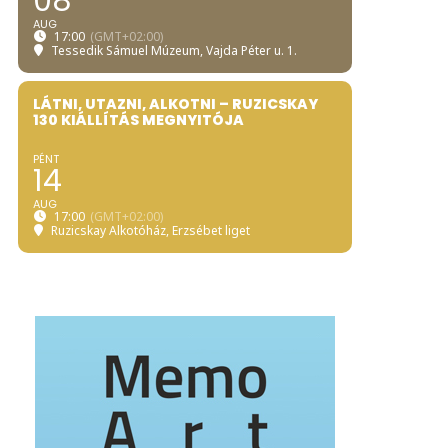
08
AUG
17:00
(GMT+02:00)
Tessedik Sámuel Múzeum
, Vajda Péter u. 1.
LÁTNI, UTAZNI, ALKOTNI – RUZICSKAY
130 KIÁLLÍTÁS MEGNYITÓJA
PÉNT
14
AUG
17:00
(GMT+02:00)
Ruzicskay Alkotóház
, Erzsébet liget