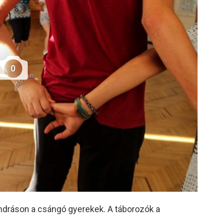
0
ndráson a csángó gyerekek. A táborozók a