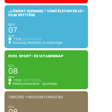
„LÓRÁNT SZEMMEL” CÍMŰ ÉLETINTERJÚ-
FILM VETÍTÉSE
PÉNT
07
AUG
17:00
(GMT+02:00)
Ruzicskay Alkotóház
, Erzsébet liget
XVIII. SPORT- ÉS VITAMINNAP
SZO
08
AUG
10:00
(GMT+02:00)
Békésszentandrás - sporttelep
TÁNCHÁZ
-
MOLDVAI FORGATAG
SZO