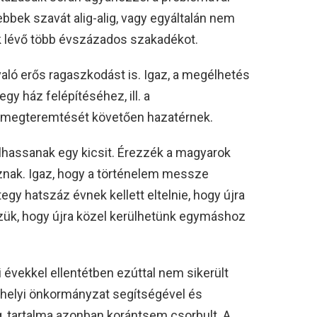
bek szavát alig-alig, vagy egyáltalán nem
ük lévő több évszázados szakadékot.
való erős ragaszkodást is. Igaz, a megélhetés
egy ház felépítéséhez, ill. a
 megteremtését követően hazatérnek.
hassanak egy kicsit. Érezzék a magyarok
oznak. Igaz, hogy a történelem messze
egy hatszáz évnek kellett eltelnie, hogy újra
szük, hogy újra közel kerülhetünk egymáshoz
bi évekkel ellentétben ezúttal nem sikerült
a helyi önkormányzat segítségével és
, tartalma azonban korántsem csorbult. A