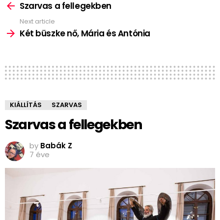
more
Szarvas a fellegekben
Next article
Két büszke nő, Mária és Antónia
KIÁLLÍTÁS
SZARVAS
Szarvas a fellegekben
by
Babák Z
7 éve