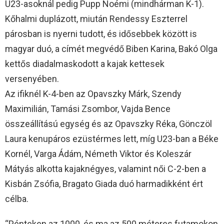
U23-asoknál pedig Pupp Noémi (mindhárman K-1).
Kőhalmi duplázott, miután Rendessy Eszterrel
párosban is nyerni tudott, és idősebbek között is
magyar duó, a címét megvédő Biben Karina, Bakó Olga
kettős diadalmaskodott a kajak kettesek
versenyében.
Az ifiknél K-4-ben az Opavszky Márk, Szendy
Maximilián, Tamási Zsombor, Vajda Bence
összeállítású egység és az Opavszky Réka, Gönczöl
Laura kenupáros ezüstérmes lett, míg U23-ban a Béke
Kornél, Varga Ádám, Németh Viktor és Koleszár
Mátyás alkotta kajaknégyes, valamint női C-2-ben a
Kisbán Zsófia, Bragato Giada duó harmadikként ért
célba.
“Pénteken az 1000, és ma az 500 méteres futamokon