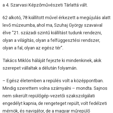
a 4. Szarvasi Képzőművészeti Tárlattá vált.
62 alkotó, 78 kiállított művel érkezett a megújulás alatt
levő múzeumba, ahol ma, Szuhaj György szavaival
élve “21. századi szintű kiállítást tudunk rendezni,
olyan a világítás, olyan a felfüggesztési rendszer,
olyan a fal, olyan az egész tér”.
Takács Miklós háláját fejezte ki mindenkinek, akik
szerepet vállaltak a délután folyamán.
– Egész életemben a repülés volt a középpontban.
Mindig szerettem volna szárnyalni – mondta. Sajnos
nem sikerült repülőgép-vezetői szakszolgálati
engedélyt kapnia, de rengeteget repült, volt fedélzeti
mérnök, és navigátor, de a magyar műrepülő