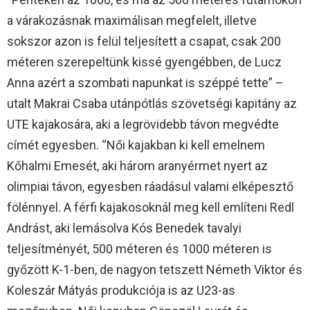
a várakozásnak maximálisan megfelelt, illetve
sokszor azon is felül teljesített a csapat, csak 200
méteren szerepeltünk kissé gyengébben, de Lucz
Anna azért a szombati napunkat is széppé tette” –
utalt Makrai Csaba utánpótlás szövetségi kapitány az
UTE kajakosára, aki a legrövidebb távon megvédte
címét egyesben. “Női kajakban ki kell emelnem
Kőhalmi Emesét, aki három aranyérmet nyert az
olimpiai távon, egyesben ráadásul valami elképesztő
fölénnyel. A férfi kajakosoknál meg kell említeni Redl
Andrást, aki lemásolva Kós Benedek tavalyi
teljesítményét, 500 méteren és 1000 méteren is
győzött K-1-ben, de nagyon tetszett Németh Viktor és
Koleszár Mátyás produkciója is az U23-as