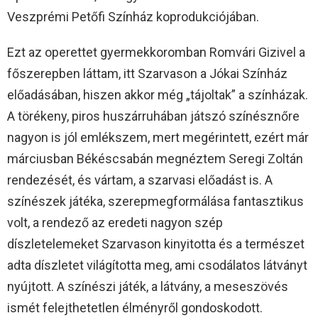
Veszprémi Petőfi Színház koprodukciójában.
Ezt az operettet gyermekkoromban Romvári Gizivel a
főszerepben láttam, itt Szarvason a Jókai Színház
előadásában, hiszen akkor még „tájoltak” a színházak.
A törékeny, piros huszárruhában játszó színésznőre
nagyon is jól emlékszem, mert megérintett, ezért már
márciusban Békéscsabán megnéztem Seregi Zoltán
rendezését, és vártam, a szarvasi előadást is. A
színészek játéka, szerepmegformálása fantasztikus
volt, a rendező az eredeti nagyon szép
díszletelemeket Szarvason kinyitotta és a természet
adta díszletet világította meg, ami csodálatos látványt
nyújtott. A színészi játék, a látvány, a meseszövés
ismét felejthetetlen élményről gondoskodott.