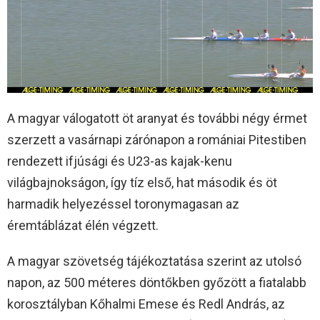
A magyar válogatott öt aranyat és további négy érmet
szerzett a vasárnapi zárónapon a romániai Pitestiben
rendezett ifjúsági és U23-as kajak-kenu
világbajnokságon, így tíz első, hat második és öt
harmadik helyezéssel toronymagasan az
éremtáblázat élén végzett.
A magyar szövetség tájékoztatása szerint az utolsó
napon, az 500 méteres döntőkben győzött a fiatalabb
korosztályban Kőhalmi Emese és Redl András, az