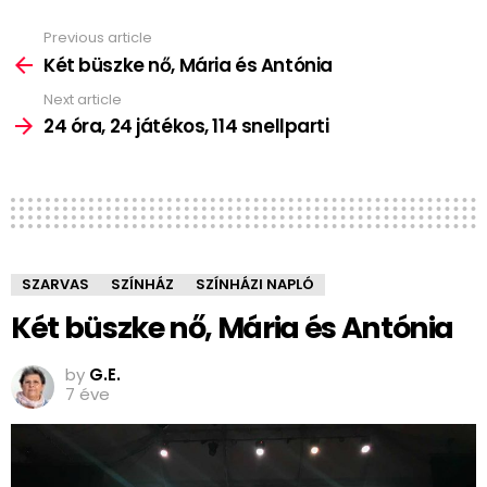
Previous article
See
more
Két büszke nő, Mária és Antónia
Next article
24 óra, 24 játékos, 114 snellparti
SZARVAS
SZÍNHÁZ
SZÍNHÁZI NAPLÓ
Két büszke nő, Mária és Antónia
by
G.E.
7 éve