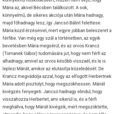
Mária az, akivel Bécsben találkozott. A sok,
könnyelmű, de sikeres akciója után Mária hadnagy,
majd főhadnagy lesz, így Jancsó Bálint felettese.
Mária küzd érzéseivel, mert egyre jobban beleszeret a
férfibe. Van még egy szál a történetben, az egyik
bevetésben Mária megsérül, és az orvos Krancz
(Tomanek Gábor) tudomására jut, hogy nem férfi az
alhadnagy, amivel az orvos később visszaél, és le is
leplezi Máriát, amikor az elutasítja közeledését. De
Krancz megvádolja azzal, hogy az elfogott Herbertnek
Mária adott pisztolyt, hogy megszökhessen. Máriát
kivégzés fenyegeti. Jancsó hadnagy elindul, hogy
visszahozza Herbertet, ami sikerül is, és a férfi
meghallva, hogy Máriát kivégzik, mert megszöktette,