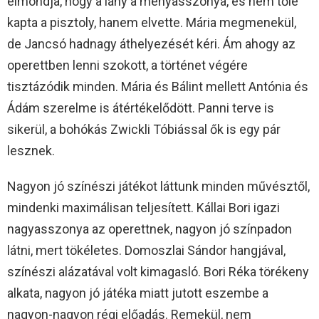
elmondja, hogy a lány a menyasszonya, és nem tőle
kapta a pisztoly, hanem elvette. Mária megmenekül,
de Jancsó hadnagy áthelyezését kéri. Ám ahogy az
operettben lenni szokott, a történet végére
tisztázódik minden. Mária és Bálint mellett Antónia és
Ádám szerelme is átértékelődött. Panni terve is
sikerül, a bohókás Zwickli Tóbiással ők is egy pár
lesznek.
Nagyon jó színészi játékot láttunk minden művésztől,
mindenki maximálisan teljesített. Kállai Bori igazi
nagyasszonya az operettnek, nagyon jó színpadon
látni, mert tökéletes. Domoszlai Sándor hangjával,
színészi alázatával volt kimagasló. Bori Réka törékeny
alkata, nagyon jó játéka miatt jutott eszembe a
nagyon-nagyon régi előadás. Remekül, nem