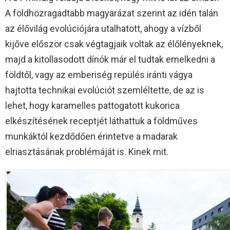
A földhözragadtabb magyarázat szerint az idén talán
az élővilág evolúciójára utalhatott, ahogy a vízből
kijőve először csak végtagjaik voltak az élőlényeknek,
majd a kitollasodott dínók már el tudtak emelkedni a
földtől, vagy az emberiség repülés iránti vágya
hajtotta technikai evolúciót szemléltette, de az is
lehet, hogy karamelles pattogatott kukorica
elkészítésének receptjét láthattuk a földműves
munkáktól kezdődően érintetve a madarak
elriasztásának problémáját is. Kinek mit.