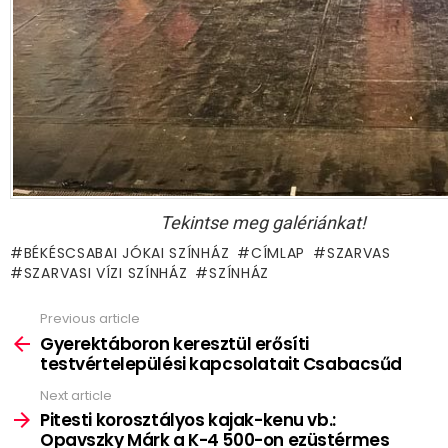
Tekintse meg galériánkat!
BÉKÉSCSABAI JÓKAI SZÍNHÁZ
CÍMLAP
SZARVAS
SZARVASI VÍZI SZÍNHÁZ
SZÍNHÁZ
Previous article
See
more
Gyerektáboron keresztül erősíti
testvértelepülési kapcsolatait Csabacsűd
Next article
Pitesti korosztályos kajak-kenu vb.:
Opavszky Márk a K-4 500-on ezüstérmes