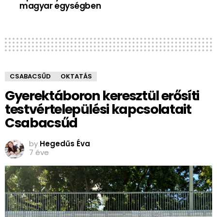
magyar egységben
CSABACSŰD
OKTATÁS
Gyerektáboron keresztül erősíti
testvértelepülési kapcsolatait
Csabacsűd
by
Hegedűs Éva
7 éve