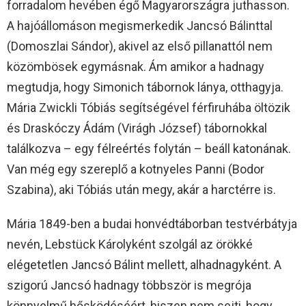
forradalom hevében égő Magyarországra juthasson.
A hajóállomáson megismerkedik Jancsó Bálinttal
(Domoszlai Sándor), akivel az első pillanattól nem
közömbösek egymásnak. Ám amikor a hadnagy
megtudja, hogy Simonich tábornok lánya, otthagyja.
Mária Zwickli Tóbiás segítségével férfiruhába öltözik
és Draskóczy Ádám (Virágh József) tábornokkal
találkozva – egy félreértés folytán – beáll katonának.
Van még egy szereplő a kotnyeles Panni (Bodor
Szabina), aki Tóbiás után megy, akár a harctérre is.
Mária 1849-ben a budai honvédtáborban testvérbátyja
nevén, Lebstück Károlyként szolgál az örökké
elégetetlen Jancsó Bálint mellett, alhadnagyként. A
szigorú Jancsó hadnagy többször is megrója
könnyelmű hősködéséért, hiszen nem sejti, hogy