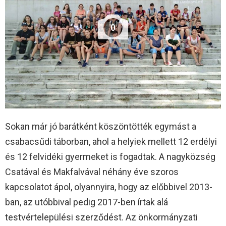
0
Sokan már jó barátként köszöntötték egymást a
csabacsűdi táborban, ahol a helyiek mellett 12 erdélyi
és 12 felvidéki gyermeket is fogadtak. A nagyközség
Csatával és Makfalvával néhány éve szoros
kapcsolatot ápol, olyannyira, hogy az előbbivel 2013-
ban, az utóbbival pedig 2017-ben írtak alá
testvértelepülési szerződést. Az önkormányzati