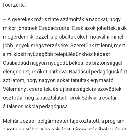
foci zárta.
– A gyerekek már szinte számolták a napokat, hogy
mikor jöhetnek Csabacsűdre. Csak azok jöhettek, akik
megérdemlik, ezzel is próbáltuk őket motiválni minél
jobb jegyek megszerzésére. Szeretünk itt lenni, mert
a mi kicsit nyüzsgőbb településünkhöz képest
Csabacsűd nagyon nyugodt, békés, és biztonsággal
elengedhetjük őket bárhova. Ráadásul pedagógusként
azt látom, hogy nagyon sokat tanultak egymástól.
Véleményt cseréltek, és új barátságok is szövődtek –
osztotta meg tapasztalatait Török Szilvia, a csatai
általános iskola pedagógusa.
Molnár József polgármester tájékoztatott, a program
a Bethlen Gábor Alap pályázati támogatásából valósult