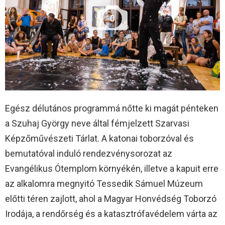
0
Egész délutános programmá nőtte ki magát pénteken
a Szuhaj György neve által fémjelzett Szarvasi
Képzőművészeti Tárlat. A katonai toborzóval és
bemutatóval induló rendezvénysorozat az
Evangélikus Ótemplom környékén, illetve a kapuit erre
az alkalomra megnyitó Tessedik Sámuel Múzeum
előtti téren zajlott, ahol a Magyar Honvédség Toborzó
Irodája, a rendőrség és a katasztrófavédelem várta az