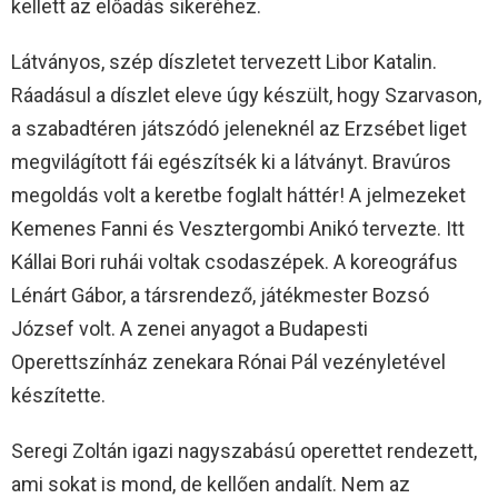
kellett az előadás sikeréhez.
Látványos, szép díszletet tervezett Libor Katalin.
Ráadásul a díszlet eleve úgy készült, hogy Szarvason,
a szabadtéren játszódó jeleneknél az Erzsébet liget
megvilágított fái egészítsék ki a látványt. Bravúros
megoldás volt a keretbe foglalt háttér! A jelmezeket
Kemenes Fanni és Vesztergombi Anikó tervezte. Itt
Kállai Bori ruhái voltak csodaszépek. A koreográfus
Lénárt Gábor, a társrendező, játékmester Bozsó
József volt. A zenei anyagot a Budapesti
Operettszínház zenekara Rónai Pál vezényletével
készítette.
Seregi Zoltán igazi nagyszabású operettet rendezett,
ami sokat is mond, de kellően andalít. Nem az