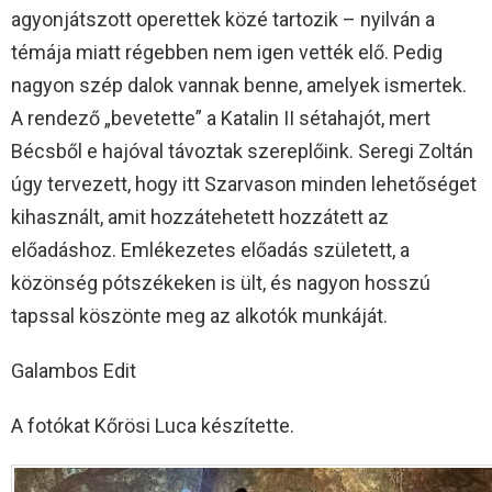
agyonjátszott operettek közé tartozik – nyilván a
témája miatt régebben nem igen vették elő. Pedig
nagyon szép dalok vannak benne, amelyek ismertek.
A rendező „bevetette” a Katalin II sétahajót, mert
Bécsből e hajóval távoztak szereplőink. Seregi Zoltán
úgy tervezett, hogy itt Szarvason minden lehetőséget
kihasznált, amit hozzátehetett hozzátett az
előadáshoz. Emlékezetes előadás született, a
közönség pótszékeken is ült, és nagyon hosszú
tapssal köszönte meg az alkotók munkáját.
Galambos Edit
A fotókat Kőrösi Luca készítette.