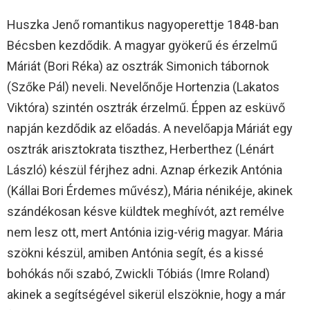
Huszka Jenő romantikus nagyoperettje 1848-ban
Bécsben kezdődik. A magyar gyökerű és érzelmű
Máriát (Bori Réka) az osztrák Simonich tábornok
(Szőke Pál) neveli. Nevelőnője Hortenzia (Lakatos
Viktóra) szintén osztrák érzelmű. Éppen az esküvő
napján kezdődik az előadás. A nevelőapja Máriát egy
osztrák arisztokrata tiszthez, Herberthez (Lénárt
László) készül férjhez adni. Aznap érkezik Antónia
(Kállai Bori Érdemes művész), Mária nénikéje, akinek
szándékosan késve küldtek meghívót, azt remélve
nem lesz ott, mert Antónia izig-vérig magyar. Mária
szökni készül, amiben Antónia segít, és a kissé
bohókás női szabó, Zwickli Tóbiás (Imre Roland)
akinek a segítségével sikerül elszöknie, hogy a már