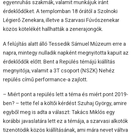
egyenruhás szakmák, valamit munkájuk iránt
érdeklődőket. A templomban 18 órától a Szolnoki
Légierő Zenekara, illetve a Szarvasi Fúvószenekar
közös kötelékét hallhatták a zenerajongók.
A felújítás alatt álló Tessedik Sámuel Múzeum erre a
napra, mintegy nulladik napként megnyitotta kapuit az
érdeklődők előtt. Bent a Repülés témájú kiállítás
megnyitója, valamit a 3T csoport (NSZK) Nehéz
repülés című performance-a zajlott.
– Miért pont a repülés lett a téma és miért pont 2019-
ben? – tette fel a költői kérdést Szuhaj György, amire
egyből meg is adta a választ: Takács Miklós egy
korábbi javaslatára lett ez a témája, a szarvasi alkotók
tizenötödik közös kiállításának, ami mára nevet váltva