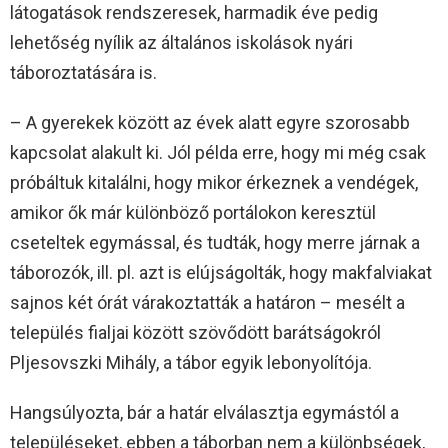
látogatások rendszeresek, harmadik éve pedig
lehetőség nyílik az általános iskolások nyári
táboroztatására is.
– A gyerekek között az évek alatt egyre szorosabb
kapcsolat alakult ki. Jól példa erre, hogy mi még csak
próbáltuk kitalálni, hogy mikor érkeznek a vendégek,
amikor ők már különböző portálokon keresztül
cseteltek egymással, és tudták, hogy merre járnak a
táborozók, ill. pl. azt is elújságolták, hogy makfalviakat
sajnos két órát várakoztatták a határon – mesélt a
település fialjai között szövődött barátságokról
Pljesovszki Mihály, a tábor egyik lebonyolítója.
Hangsúlyozta, bár a határ elválasztja egymástól a
településeket, ebben a táborban nem a különbségek,