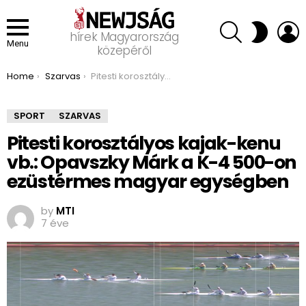
SEARCH
L
SWITCH
hírek Magyarország
SKIN
Menu
közepéről
You are here:
Home
Szarvas
Pitesti korosztályos kajak-kenu vb.: Opavszky Márk a K-4 500-on ezüstérmes magyar egységben
SPORT
SZARVAS
Pitesti korosztályos kajak-kenu
vb.: Opavszky Márk a K-4 500-on
ezüstérmes magyar egységben
by
MTI
7 éve