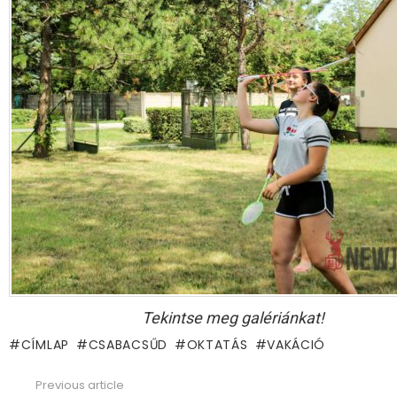
Tekintse meg galériánkat!
CÍMLAP
CSABACSŰD
OKTATÁS
VAKÁCIÓ
Previous article
See