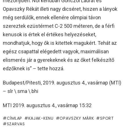
mezőnyben. Női kenuban Gönczöl Laurát és
Opavszky Rékát illeti nagy dicséret, hiszen a lányok
még serdülők, ennek ellenére olimpiai távon
szereztek ezüstérmet C-2 500 méteren, de a férfi
kenusok is értek el értékes helyezéseket,
mondhatjuk, hogy ők is kitettek magukért. Tehát az
egész csapattal elégedett vagyok, maximálisan
elismerés jár a gyerekeknek és az őket felkészítő
edzőknek is” – tette hozzá.
Budapest/Pitesti, 2019. augusztus 4., vasárnap (MTI)
– slr \ sma \ bhi
MTI 2019. augusztus 4., vasárnap 15:32
CÍMLAP
KAJAK-KENU
OPAVSZKY MÁRK
SPORT
SZARVAS