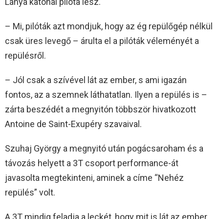
Lánya katonai pilóta lesz.
– Mi, pilóták azt mondjuk, hogy az ég repülőgép nélkül
csak üres levegő – árulta el a pilóták véleményét a
repülésről.
– Jól csak a szívével lát az ember, s ami igazán
fontos, az a szemnek láthatatlan. Ilyen a repülés is –
zárta beszédét a megnyitón többször hivatkozott
Antoine de Saint-Exupéry szavaival.
Szuhaj György a megnyitó után pogácsaroham és a
távozás helyett a 3T csoport performance-át
javasolta megtekinteni, aminek a címe “Nehéz
repülés” volt.
A 3T mindig feladja a leckét, hogy mit is lát az ember.