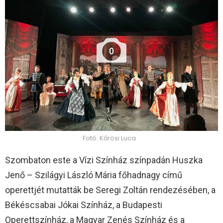
0
Fotó: Kőrösi Luca
Szombaton este a Vízi Színház színpadán Huszka
Jenő – Szilágyi László Mária főhadnagy című
operettjét mutatták be Seregi Zoltán rendezésében, a
Békéscsabai Jókai Színház, a Budapesti
Operettszínház, a Magyar Zenés Színház és a