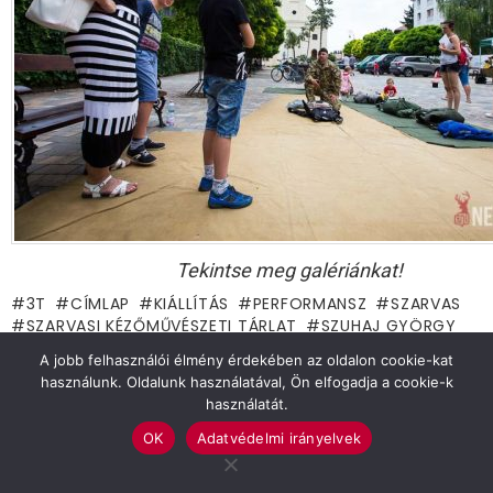
Tekintse meg galériánkat!
3T
CÍMLAP
KIÁLLÍTÁS
PERFORMANSZ
SZARVAS
SZARVASI KÉZŐMŰVÉSZETI TÁRLAT
SZUHAJ GYÖRGY
TESSEDIK SÁMUEL MÚZEUM
A jobb felhasználói élmény érdekében az oldalon cookie-kat
használunk. Oldalunk használatával, Ön elfogadja a cookie-k
Previous article
See
használatát.
more
Indiánok avatták fel a Pepi-kert új
OK
Adatvédelmi irányelvek
attrakcióját
Next article