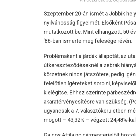
Arnóczki Csaba, Gajdos Attil
Szeptember 20-án ismét a Jobbik helyi
nyilvánosság figyelmét. Elsőként Pósa Z
mutatkozott be. Mint elhangzott, 50 év
’86-ban ismerte meg felesége révén.
Problémaként a járdák állapotát, az u
útkereszteződéseknél a zebrák hiányát 
körzetnek nincs játszótere, pedig igé
felelőtlen ígéreteket sorolni, képvis
kielégítse. Ehhez szerinte párbeszédr
akaratérvényesítésre van szükség. (P
ugyancsak a 7. választókerületben mé
mögött – 43,32% – végzett 24,48%-kal
Gajdos Attila polgármesterjelölt hozzáf