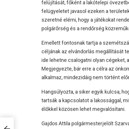
felújítását, főként a lakótelepi öveze
felügyeletet javasol ezeken a területek
szeretné elérni, hogy a játékokat ren
polgárőrség és a rendőrség közreműk
Emellett fontosnak tartja a szemétszá
céljának az elvándorlás megállítását t
ide lehetne csalogatni olyan cégeket, a
Megjegyezte, bár erre a célra az önko
alkalmaz, mindezidáig nem történt elő
Hangsúlyozta, a siker egyik kulcsa, 
tartsák a kapcsolatot a lakossággal, m
élőkkel közösen lehet megvalósítani.
Gajdos Attila polgármesterjelölt Szarv
i