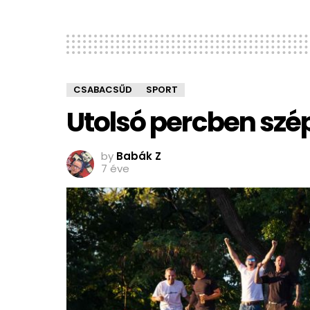
CSABACSŰD
SPORT
Utolsó percben szép
by
Babák Z
7 éve