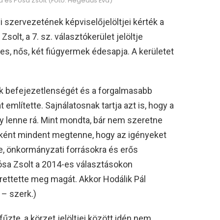
a és Pósa Zsolt (Fotó: Hegedűs Éva)
 szervezetének képviselőjelöltjei kérték a
solt, a 7. sz. választókerület jelöltje
es, nős, két fiúgyermek édesapja. A kerületet
tak befejezetlenségét és a forgalmasabb
említette. Sajnálatosnak tartja azt is, hogy a
ny lenne rá. Mint mondta, bár nem szeretne
előként mindent megtenne, hogy az igényeket
e, önkormányzati forrásokra és erős
ósa Zsolt a 2014-es választásokon
rettette meg magát. Akkor Hodálik Pál
 – szerk.)
űzte, a körzet jelöltjei között idén nem