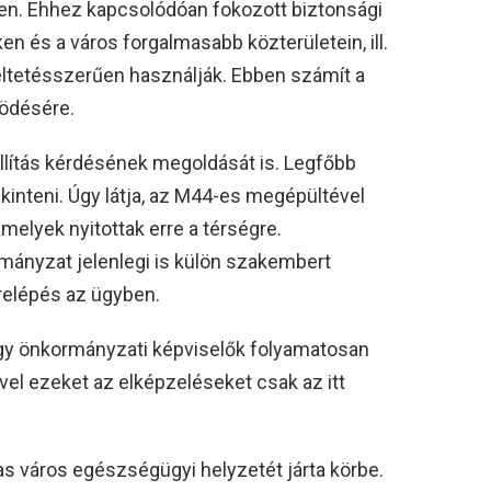
tben. Ehhez kapcsolódóan fokozott biztonsági
en és a város forgalmasabb közterületein, ill.
deltetésszerűen használják. Ebben számít a
ödésére.
llítás kérdésének megoldását is. Legfőbb
ekinteni. Úgy látja, az M44-es megépültével
melyek nyitottak erre a térségre.
rmányzat jelenlegi is külön szakembert
relépés az ügyben.
hogy önkormányzati képviselők folyamatosan
ivel ezeket az elképzeléseket csak az itt
as város egészségügyi helyzetét járta körbe.