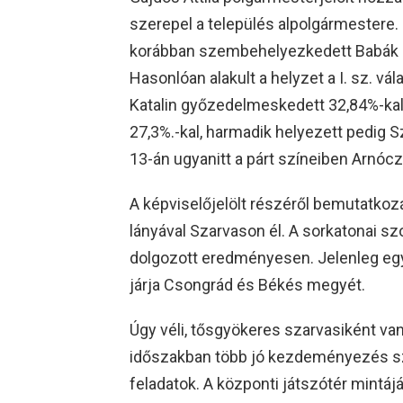
szerepel a település alpolgármestere.
korábban szembehelyezkedett Babák Mi
Hasonlóan alakult a helyzet a I. sz. vál
Katalin győzedelmeskedett 32,84%-ka
27,3%.-kal, harmadik helyezett pedig Sz
13-án ugyanitt a párt színeiben Arnóc
A képviselőjelölt részéről bemutatkozá
lányával Szarvason él. A sorkatonai sz
dolgozott eredményesen. Jelenleg egy
járja Csongrád és Békés megyét.
Úgy véli, tősgyökeres szarvasiként van 
időszakban több jó kezdeményezés sz
feladatok. A központi játszótér mintájá