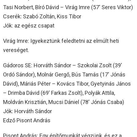
Tasi Norbert, Bíró Dávid – Virág Imre (57′ Seres Viktor)
Cserék: Szabó Zoltán, Kiss Tibor
Jók: az egész csapat
Virág Imre: Igyekeztünk feledtetni az elmúlt heti
vereséget.
Gádoros SE: Horváth Sándor – Szokolai Zsolt (39′
Ordó Sándor), Molnár Gergő, Bús Tamás (17′ Jónás
Dávid), Máriás Péter – Kovács Tibor, Gyetyinás János
– Drimba Dávid (69′ Farkas Zsolt), Polyák Attila,
Moldván Krisztián, Mucsi Dániel (78′ Jónás Csaba)
Jók: Horváth Sándor
Edző Pisont András
Pisont András: Egy építőmunkát végzünk, és ez a