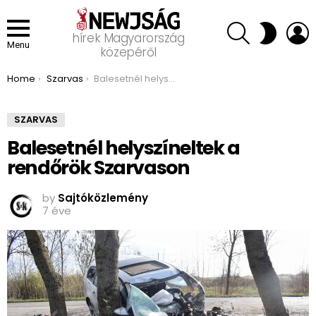
SEARCH
L
SWITCH
hírek Magyarország
SKIN
Menu
közepéről
You are here:
Home
Szarvas
Balesetnél helyszíneltek a rendőrök Szarvason
SZARVAS
Balesetnél helyszíneltek a
rendőrök Szarvason
by
Sajtóközlemény
7 éve