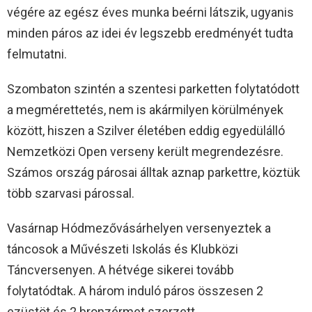
végére az egész éves munka beérni látszik, ugyanis
minden páros az idei év legszebb eredményét tudta
felmutatni.
Szombaton szintén a szentesi parketten folytatódott
a megmérettetés, nem is akármilyen körülmények
között, hiszen a Szilver életében eddig egyedülálló
Nemzetközi Open verseny került megrendezésre.
Számos ország párosai álltak aznap parkettre, köztük
több szarvasi párossal.
Vasárnap Hódmezővásárhelyen versenyeztek a
táncosok a Művészeti Iskolás és Klubközi
Táncversenyen. A hétvége sikerei tovább
folytatódtak. A három induló páros összesen 2
ezüstöt és 2 bronzérmet szerzett.