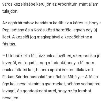
város kezelésébe kerüljön az Arborétum, mint állami
tulajdon.
Az agrártárcához beadásra került az a kérés is, hogy a
Pepi sétány és a Körös közti hereföld legyen egy új
liget. A kezelői jog magkaptával elkezdődhetne a
fásítás.
– Ültessük el a fát, bízzunk a jövőben, szeressük a jó
levegőt, és fogadja meg mindenki, hogy a fát nem
csak elültetni kell, hanem ápolni is – csatlakozott
Farkas Sándor hasonlatához Babák Mihály. – A fát is
úgy kell nevelni, mint a gyermeket, néhány vadhajtást
levágni, és gondoskodni arról, hogy szép lombot
neveljen.