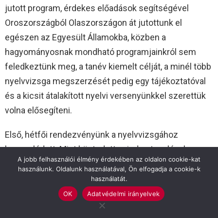
jutott program, érdekes előadások segítségével
Oroszországból Olaszországon át jutottunk el
egészen az Egyesült Államokba, közben a
hagyományosnak mondható programjainkról sem
feledkeztünk meg, a tanév kiemelt célját, a minél több
nyelvvizsga megszerzését pedig egy tájékoztatóval
és a kicsit átalakított nyelvi versenyünkkel szerettük
volna elősegíteni.
Első, hétfői rendezvényünk a nyelvvizsgához
kapcsolódott. Mint köztudott, minden tanulónak
A jobb felhasználói élmény érdekében az oldalon cookie-kat
minimum egy középfokú vizsgával kell rendelkeznie
használunk. Oldalunk használatával, Ön elfogadja a cookie-k
ahhoz, hogy diplomához jusson. Tavaly a diákjaink
használatát.
között nagyon népszerű Origó nyelvvizsgát mutattuk
OK
Adatvédelmi irányelvek
be, idén egy másik lehetőséget is szerettünk volna