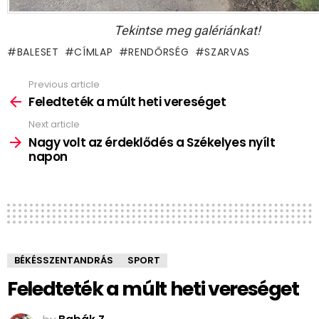
Tekintse meg galériánkat!
BALESET
CÍMLAP
RENDŐRSÉG
SZARVAS
Previous article
See
more
Feledteték a múlt heti vereséget
Next article
Nagy volt az érdeklődés a Székelyes nyílt
napon
BÉKÉSSZENTANDRÁS
SPORT
Feledteték a múlt heti vereséget