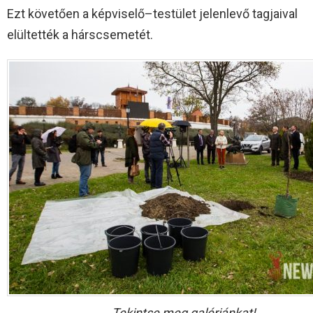
Ezt követően a képviselő–testület jelenlevő tagjaival
elültették a hárscsemetét.
Tekintse meg galériánkat!