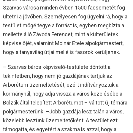
Szarvas városa minden évben 1500 facsemetét fog
ültetni a jövőben. Személyesen fog ügyelni rá, hogy a
testület mögé tegye a forrást is, egyben megbízta a
mellette álló Závoda Ferencet, mint a külterületek
képviselőjét, valamint Molnár Etele alpolgármestert,
hogy a tanyavilág útjai mellé is fasorok kerüljenek.
– Szarvas báros képviselő-testülete döntött a
tekintetben, hogy nem jó gazdájának tartjuk az
Arborétum üzemeltetését, ezért indítványoztuk a
kormánynál, hogy adja vissza a város kezelésébe a
Bolzák által telepített Arborétumot – váltott új témára
polgármesterünk. –Jobb gazdája lesz talán a város,
közelebb leszünk üzemeltetőként. A testület ezt
támogatta, és egyetért a szakma is azzal, hogy a