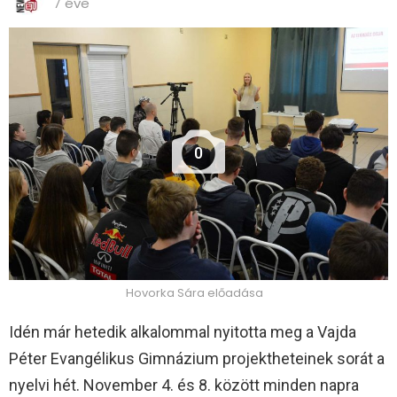
7 éve
0
Hovorka Sára előadása
Idén már hetedik alkalommal nyitotta meg a Vajda
Péter Evangélikus Gimnázium projektheteinek sorát a
nyelvi hét. November 4. és 8. között minden napra