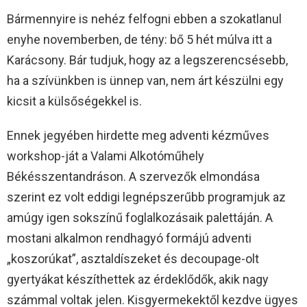
Bármennyire is nehéz felfogni ebben a szokatlanul
enyhe novemberben, de tény: bő 5 hét múlva itt a
Karácsony. Bár tudjuk, hogy az a legszerencsésebb,
ha a szívünkben is ünnep van, nem árt készülni egy
kicsit a külsőségekkel is.
Ennek jegyében hirdette meg adventi kézműves
workshop-ját a Valami Alkotóműhely
Békésszentandráson. A szervezők elmondása
szerint ez volt eddigi legnépszerűbb programjuk az
amúgy igen sokszínű foglalkozásaik palettáján. A
mostani alkalmon rendhagyó formájú adventi
„koszorúkat”, asztaldíszeket és decoupage-olt
gyertyákat készíthettek az érdeklődők, akik nagy
számmal voltak jelen. Kisgyermekektől kezdve ügyes