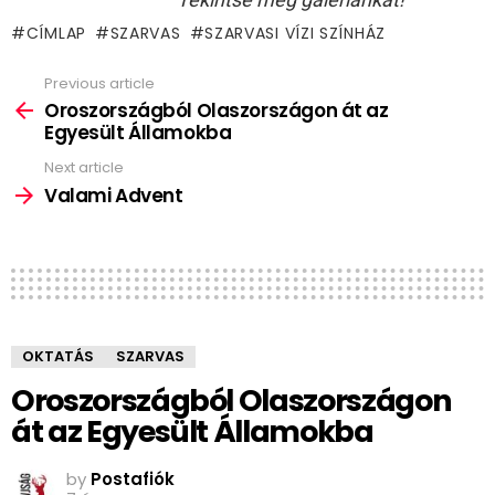
CÍMLAP
SZARVAS
SZARVASI VÍZI SZÍNHÁZ
Previous article
See
more
Oroszországból Olaszországon át az
Egyesült Államokba
Next article
Valami Advent
OKTATÁS
SZARVAS
Oroszországból Olaszországon
át az Egyesült Államokba
by
Postafiók