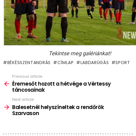
Tekintse meg galériánkat!
BÉKÉSSZENTANDRÁS
CÍMLAP
LABDARÚGÁS
SPORT
Previous article
See
more
Éremesőt hozott a hétvége a Vértessy
táncosainak
Next article
Balesetnél helyszíneltek a rendőrök
Szarvason