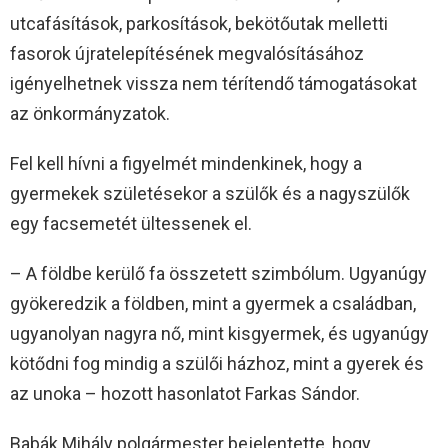
utcafásítások, parkosítások, bekötőutak melletti
fasorok újratelepítésének megvalósításához
igényelhetnek vissza nem térítendő támogatásokat
az önkormányzatok.
Fel kell hívni a figyelmét mindenkinek, hogy a
gyermekek születésekor a szülők és a nagyszülők
egy facsemetét ültessenek el.
– A földbe kerülő fa összetett szimbólum. Ugyanúgy
gyökeredzik a földben, mint a gyermek a családban,
ugyanolyan nagyra nő, mint kisgyermek, és ugyanúgy
kötődni fog mindig a szülői házhoz, mint a gyerek és
az unoka – hozott hasonlatot Farkas Sándor.
Babák Mihály polgármester bejelentette, hogy