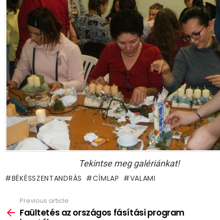
Tekintse meg galériánkat!
BÉKÉSSZENTANDRÁS
CÍMLAP
VALAMI
Previous article
See
more
Faültetés az országos fásítási program