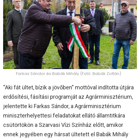
Farkas Sándor és Babák Mihály (Fotó: Babák Zoltán)
“Aki fát ültet, bízik a jövőben” mottóval indította útjára
erdősítési, fásítási programját az Agrárminisztérium,
jelentette ki Farkas Sándor, a Agrárminisztérium
miniszterhelyettesi feladatokat ellátó államtitkára
csütörtökön a Szarvasi Vízi Színház előtt, amikor
ennek jegyében egy hársat ültetett el Babák Mihály