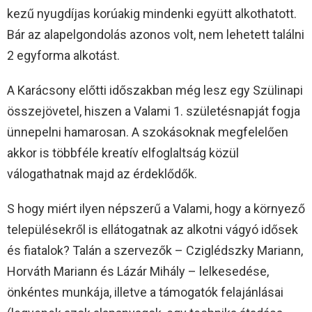
kezű nyugdíjas korúakig mindenki együtt alkothatott.
Bár az alapelgondolás azonos volt, nem lehetett találni
2 egyforma alkotást.
A Karácsony előtti időszakban még lesz egy Szülinapi
összejövetel, hiszen a Valami 1. születésnapját fogja
ünnepelni hamarosan. A szokásoknak megfelelően
akkor is többféle kreatív elfoglaltság közül
válogathatnak majd az érdeklődők.
S hogy miért ilyen népszerű a Valami, hogy a környező
településekről is ellátogatnak az alkotni vágyó idősek
és fiatalok? Talán a szervezők – Cziglédszky Mariann,
Horváth Mariann és Lázár Mihály – lelkesedése,
önkéntes munkája, illetve a támogatók felajánlásai