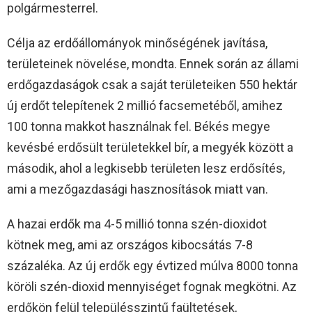
polgármesterrel.
Célja az erdőállományok minőségének javítása,
területeinek növelése, mondta. Ennek során az állami
erdőgazdaságok csak a saját területeiken 550 hektár
új erdőt telepítenek 2 millió facsemetéből, amihez
100 tonna makkot használnak fel. Békés megye
kevésbé erdősült területekkel bír, a megyék között a
második, ahol a legkisebb területen lesz erdősítés,
ami a mezőgazdasági hasznosítások miatt van.
A hazai erdők ma 4-5 millió tonna szén-dioxidot
kötnek meg, ami az országos kibocsátás 7-8
százaléka. Az új erdők egy évtized múlva 8000 tonna
köröli szén-dioxid mennyiséget fognak megkötni. Az
erdőkön felül településszintű faültetések,