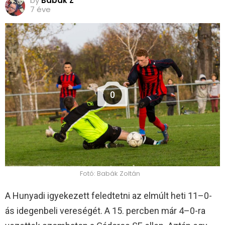
by
Babák Z
7 éve
0
Fotó: Babák Zoltán
A Hunyadi igyekezett feledtetni az elmúlt heti 11–0-
ás idegenbeli vereségét. A 15. percben már 4–0-ra