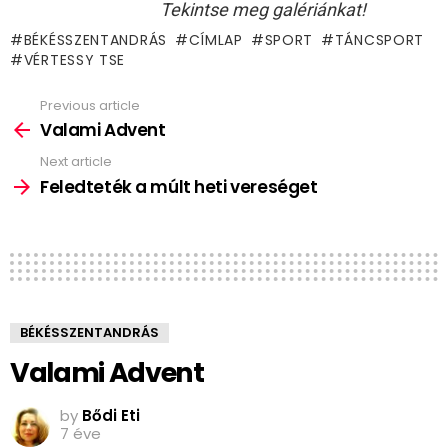
Tekintse meg galériánkat!
BÉKÉSSZENTANDRÁS
CÍMLAP
SPORT
TÁNCSPORT
VÉRTESSY TSE
Previous article
See
more
Valami Advent
Next article
Feledteték a múlt heti vereséget
BÉKÉSSZENTANDRÁS
Valami Advent
by
Bődi Eti
7 éve