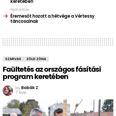
keretében
Next article
Éremesőt hozott a hétvége a Vértessy
táncosainak
SZARVAS
ZÖLD ZÓNA
Faültetés az országos fásítási
program keretében
by
Babák Z
7 éve