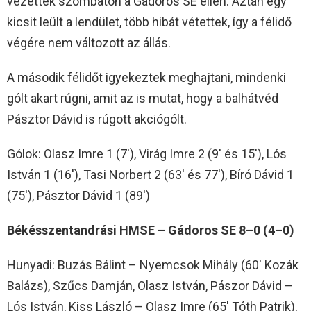
vezettek szombaton a Gádoros SE ellen. Aztán egy
kicsit leült a lendület, több hibát vétettek, így a félidő
végére nem változott az állás.
A második félidőt igyekeztek meghajtani, mindenki
gólt akart rúgni, amit az is mutat, hogy a balhátvéd
Pásztor Dávid is rúgott akciógólt.
Gólok: Olasz Imre 1 (7′), Virág Imre 2 (9′ és 15′), Lós
István 1 (16′), Tasi Norbert 2 (63′ és 77′), Bíró Dávid 1
(75′), Pásztor Dávid 1 (89′)
Békésszentandrási HMSE – Gádoros SE 8–0 (4–0)
Hunyadi: Buzás Bálint – Nyemcsok Mihály (60′ Kozák
Balázs), Szűcs Damján, Olasz István, Pászor Dávid –
Lós István, Kiss László – Olasz Imre (65′ Tóth Patrik),