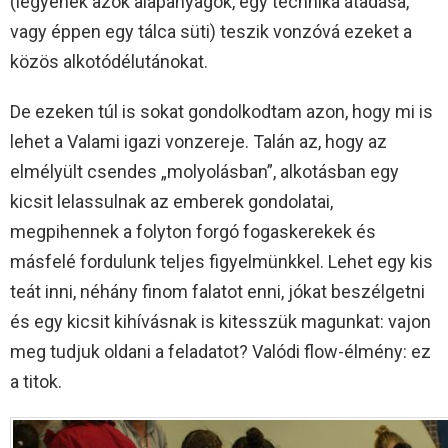
(legyenek azok alapanyagok, egy technika átadása,
vagy éppen egy tálca süti) teszik vonzóvá ezeket a
közös alkotódélutánokat.
De ezeken túl is sokat gondolkodtam azon, hogy mi is
lehet a Valami igazi vonzereje. Talán az, hogy az
elmélyült csendes „molyolásban”, alkotásban egy
kicsit lelassulnak az emberek gondolatai,
megpihennek a folyton forgó fogaskerekek és
másfelé fordulunk teljes figyelmünkkel. Lehet egy kis
teát inni, néhány finom falatot enni, jókat beszélgetni
és egy kicsit kihívásnak is kitesszük magunkat: vajon
meg tudjuk oldani a feladatot? Valódi flow-élmény: ez
a titok.