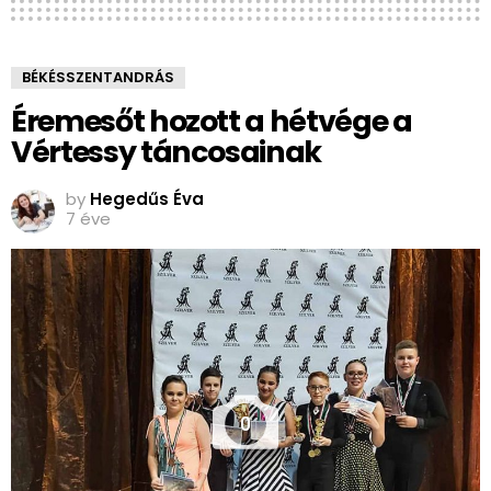
BÉKÉSSZENTANDRÁS
Éremesőt hozott a hétvége a
Vértessy táncosainak
by
Hegedűs Éva
7 éve
0