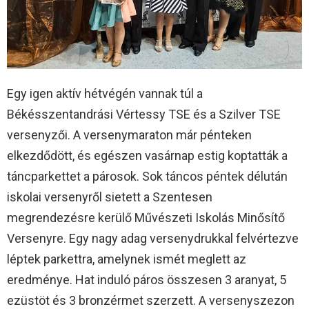
Egy igen aktív hétvégén vannak túl a
Békésszentandrási Vértessy TSE és a Szilver TSE
versenyzői. A versenymaraton már pénteken
elkezdődött, és egészen vasárnap estig koptatták a
táncparkettet a párosok. Sok táncos péntek délután
iskolai versenyről sietett a Szentesen
megrendezésre kerülő Művészeti Iskolás Minősítő
Versenyre. Egy nagy adag versenydrukkal felvértezve
léptek parkettra, amelynek ismét meglett az
eredménye. Hat induló páros összesen 3 aranyat, 5
ezüstöt és 3 bronzérmet szerzett. A versenyszezon