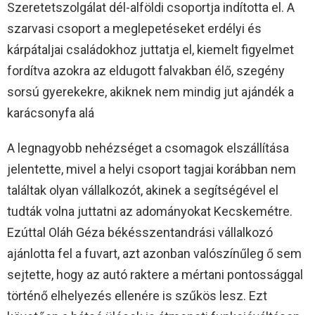
Szeretetszolgálat dél-alföldi csoportja indította el. A
szarvasi csoport a meglepetéseket erdélyi és
kárpátaljai családokhoz juttatja el, kiemelt figyelmet
fordítva azokra az eldugott falvakban élő, szegény
sorsú gyerekekre, akiknek nem mindig jut ajándék a
karácsonyfa alá
A legnagyobb nehézséget a csomagok elszállítása
jelentette, mivel a helyi csoport tagjai korábban nem
találtak olyan vállalkozót, akinek a segítségével el
tudták volna juttatni az adományokat Kecskemétre.
Ezúttal Oláh Géza békésszentandrási vállalkozó
ajánlotta fel a fuvart, azt azonban valószínűleg ő sem
sejtette, hogy az autó raktere a mértani pontossággal
történő elhelyezés ellenére is szűkös lesz. Ezt