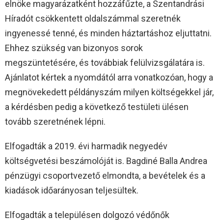
elnöke magyarázatként hozzáfűzte, a Szentandrási
Híradót csökkentett oldalszámmal szeretnék
ingyenessé tenné, és minden háztartáshoz eljuttatni.
Ehhez szükség van bizonyos sorok
megszüntetésére, és továbbiak felülvizsgálatára is.
Ajánlatot kértek a nyomdától arra vonatkozóan, hogy a
megnövekedett példányszám milyen költségekkel jár,
a kérdésben pedig a következő testületi ülésen
tovább szeretnének lépni.
Elfogadták a 2019. évi harmadik negyedév
költségvetési beszámolóját is. Bagdiné Balla Andrea
pénzügyi csoportvezető elmondta, a bevételek és a
kiadások időarányosan teljesültek.
Elfogadták a településen dolgozó védőnők