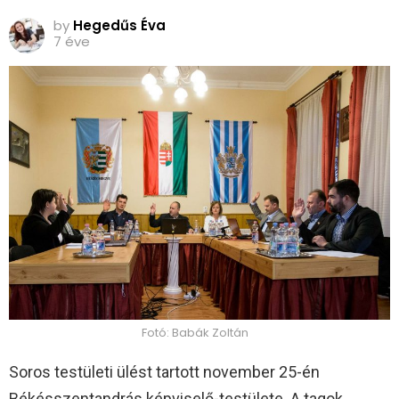
by
Hegedűs Éva
7 éve
Fotó: Babák Zoltán
Soros testületi ülést tartott november 25-én
Békésszentandrás képviselő-testülete. A tagok