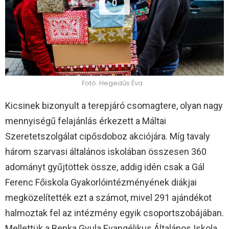
0
Fotó: Hegedűs Éva
Kicsinek bizonyult a terepjáró csomagtere, olyan nagy
mennyiségű felajánlás érkezett a Máltai
Szeretetszolgálat cipősdoboz akciójára. Míg tavaly
három szarvasi általános iskolában összesen 360
adományt gyűjtöttek össze, addig idén csak a Gál
Ferenc Főiskola Gyakorlóintézményének diákjai
megközelítették ezt a számot, mivel 291 ajándékot
halmoztak fel az intézmény egyik csoportszobájában.
Mellettük a Benka Gyula Evangélikus Általános Iskola