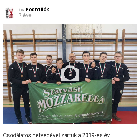
by
Postafiók
7 éve
0
Csodálatos hétvégével zártuk a 2019-es év