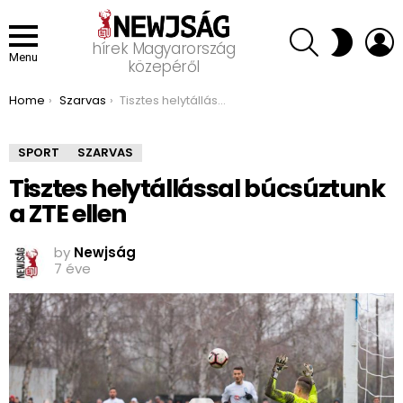
SEARCH
L
SWITCH
hírek Magyarország
SKIN
Menu
közepéről
You are here:
Home
Szarvas
Tisztes helytállással búcsúztunk a ZTE ellen
SPORT
SZARVAS
Tisztes helytállással búcsúztunk
a ZTE ellen
by
Newjság
7 éve