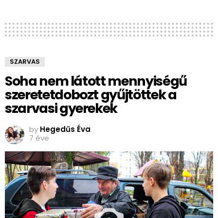
SZARVAS
Soha nem látott mennyiségű
szeretetdobozt gyűjtöttek a
szarvasi gyerekek
by
Hegedűs Éva
7 éve