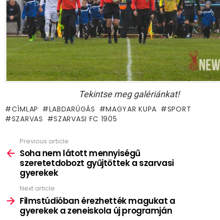
Tekintse meg galériánkat!
CÍMLAP
LABDARÚGÁS
MAGYAR KUPA
SPORT
SZARVAS
SZARVASI FC 1905
Previous article
See
more
Soha nem látott mennyiségű
szeretetdobozt gyűjtöttek a szarvasi
gyerekek
Next article
Filmstúdióban érezhették magukat a
gyerekek a zeneiskola új programján