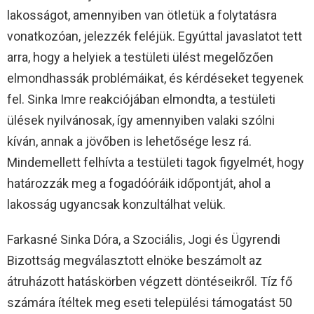
lakosságot, amennyiben van ötletük a folytatásra
vonatkozóan, jelezzék feléjük. Egyúttal javaslatot tett
arra, hogy a helyiek a testületi ülést megelőzően
elmondhassák problémáikat, és kérdéseket tegyenek
fel. Sinka Imre reakciójában elmondta, a testületi
ülések nyilvánosak, így amennyiben valaki szólni
kíván, annak a jövőben is lehetősége lesz rá.
Mindemellett felhívta a testületi tagok figyelmét, hogy
határozzák meg a fogadóóráik időpontját, ahol a
lakosság ugyancsak konzultálhat velük.
Farkasné Sinka Dóra, a Szociális, Jogi és Ügyrendi
Bizottság megválasztott elnöke beszámolt az
átruházott hatáskörben végzett döntéseikről. Tíz fő
számára ítéltek meg eseti települési támogatást 50