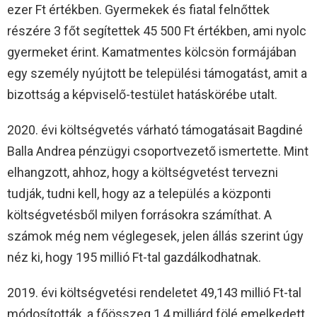
ezer Ft értékben. Gyermekek és fiatal felnőttek
részére 3 főt segítettek 45 500 Ft értékben, ami nyolc
gyermeket érint. Kamatmentes kölcsön formájában
egy személy nyújtott be települési támogatást, amit a
bizottság a képviselő-testület hatáskörébe utalt.
2020. évi költségvetés várható támogatásait Bagdiné
Balla Andrea pénzügyi csoportvezető ismertette. Mint
elhangzott, ahhoz, hogy a költségvetést tervezni
tudják, tudni kell, hogy az a település a központi
költségvetésből milyen forrásokra számíthat. A
számok még nem véglegesek, jelen állás szerint úgy
néz ki, hogy 195 millió Ft-tal gazdálkodhatnak.
2019. évi költségvetési rendeletet 49,143 millió Ft-tal
módosították, a főösszeg 1,4 milliárd fölé emelkedett.