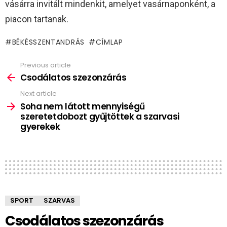
vásárra invitált mindenkit, amelyet vasárnaponként, a
piacon tartanak.
BÉKÉSSZENTANDRÁS
CÍMLAP
Previous article
See
more
Csodálatos szezonzárás
Next article
Soha nem látott mennyiségű
szeretetdobozt gyűjtöttek a szarvasi
gyerekek
SPORT
SZARVAS
Csodálatos szezonzárás