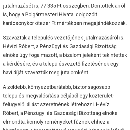
jutalmazásét is, 77 335 Ft összegben. Döntöttek arról
is, hogy a Polgármesteri Hivatal dolgozóit
karácsonykor ötezer Ft mértékben megajándékozzák.
Szavaztak a település vezetőjének jutalmazásáról is.
Hévízi Róbert, a Pénzügyi és Gazdasági Bizottság
elnöke úgy fogalmazott, a bizalom jeleként tekintettek
a kérdésére, és a településvezető fizetésének egy
havi díját szavazták meg jutalomként.
A zöldebb, környezetbarátabb, biztonságosabb
település megvalósítása céljából egy közterület-
felügyelői állást szeretnének létrehozni. Hévízi
Róbert, a Pénzügyi és Gazdasági Bizottság elnöke
elmondta, komoly reményeket fűznek ehhez a