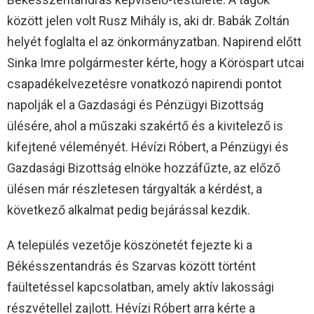
között jelen volt Rusz Mihály is, aki dr. Babák Zoltán
helyét foglalta el az önkormányzatban. Napirend előtt
Sinka Imre polgármester kérte, hogy a Köröspart utcai
csapadékelvezetésre vonatkozó napirendi pontot
napolják el a Gazdasági és Pénzügyi Bizottság
ülésére, ahol a műszaki szakértő és a kivitelező is
kifejtené véleményét. Hévízi Róbert, a Pénzügyi és
Gazdasági Bizottság elnöke hozzáfűzte, az előző
ülésen már részletesen tárgyalták a kérdést, a
következő alkalmat pedig bejárással kezdik.
A település vezetője köszönetét fejezte ki a
Békésszentandrás és Szarvas között történt
faültetéssel kapcsolatban, amely aktív lakossági
részvétellel zajlott. Hévízi Róbert arra kérte a