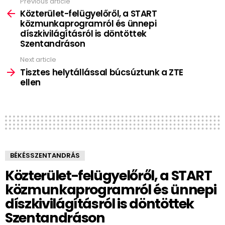
Previous article
See
more
Közterület-felügyelőről, a START
közmunkaprogramról és ünnepi
díszkivilágításról is döntöttek
Szentandráson
Next article
Tisztes helytállással búcsúztunk a ZTE
ellen
BÉKÉSSZENTANDRÁS
Közterület-felügyelőről, a START
közmunkaprogramról és ünnepi
díszkivilágításról is döntöttek
Szentandráson