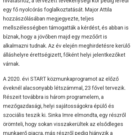
hivatáshoz, a tervezett tevékenységi kör pedig lefedi
egy fő nyolcórás foglalkoztatását. Major Attila
hozzászólásában megjegyezte, teljes
mellszélességben támogatták a kérdést, és abban is
bíznak, hogy a jövőben majd egy mezőőrt is
alkalmazni tudnak. Az év elején meghirdetésre kerülő
álláshelyre érettségizett, főként helyi jelentkezőket
várnak.
A 2020. évi START közmunkaprogramot az előző
éveknél alacsonyabb létszámmal, 23 fővel tervezik.
Részeit továbbra is három programelem, a
mezőgazdasági, helyi sajátosságokra épülő és
szociális teszik ki. Sinka Imre elmondta, egy részről
örömteli, hogy sokan visszakerültek az elsődleges
munkaerő piacra, más részről pedig hiányzik a