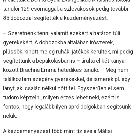
tanulói 129 csomaggal, a szlovákosok pedig további
85 dobozzal segítették a kezdeményezést.
– Szeretnénk tenni valamit ezekért a határon túli
gyerekekért. A dobozokba általában írószerek,
plüssök, kinőtt meleg ruhák, játékok kerültek, mi pedig
segítettünk a bepakolásban is – árulta el két kanyar
között Brachna Emma hetedikes tanuló. – Még nem
találkoztam szegény gyerekekkel, de ismerek pl. egy
lányt, aki család nélkül nőtt fel. Egyszerűen el sem
tudom képzelni, milyen érzés lehet neki, ezért is
fontos, hogy legalább ilyen apró dolgokban segítsünk
nekik.
A kezdeményezést több mint tíz éve a Máltai