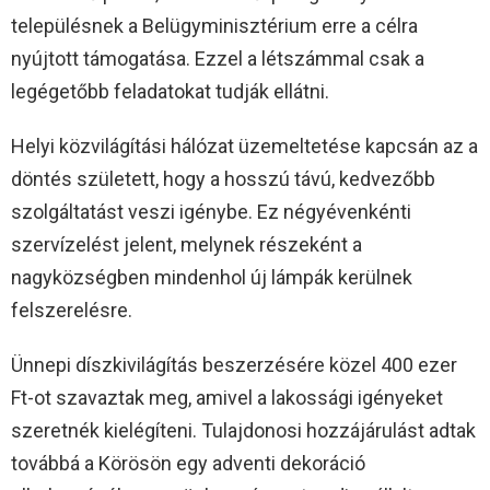
településnek a Belügyminisztérium erre a célra
nyújtott támogatása. Ezzel a létszámmal csak a
legégetőbb feladatokat tudják ellátni.
Helyi közvilágítási hálózat üzemeltetése kapcsán az a
döntés született, hogy a hosszú távú, kedvezőbb
szolgáltatást veszi igénybe. Ez négyévenkénti
szervízelést jelent, melynek részeként a
nagyközségben mindenhol új lámpák kerülnek
felszerelésre.
Ünnepi díszkivilágítás beszerzésére közel 400 ezer
Ft-ot szavaztak meg, amivel a lakossági igényeket
szeretnék kielégíteni. Tulajdonosi hozzájárulást adtak
továbbá a Körösön egy adventi dekoráció