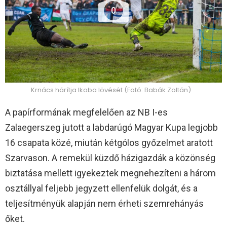
0
Krnács hárítja Ikoba lövését (Fotó: Babák Zoltán)
A papírformának megfelelően az NB I-es
Zalaegerszeg jutott a labdarúgó Magyar Kupa legjobb
16 csapata közé, miután kétgólos győzelmet aratott
Szarvason. A remekül küzdő házigazdák a közönség
biztatása mellett igyekeztek megnehezíteni a három
osztállyal feljebb jegyzett ellenfelük dolgát, és a
teljesítményük alapján nem érheti szemrehányás
őket.