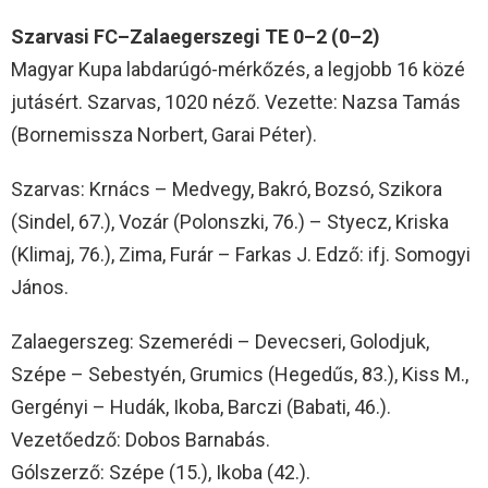
Szarvasi FC–Zalaegerszegi TE 0–2 (0–2)
Magyar Kupa labdarúgó-mérkőzés, a legjobb 16 közé
jutásért. Szarvas, 1020 néző. Vezette: Nazsa Tamás
(Bornemissza Norbert, Garai Péter).
Szarvas: Krnács – Medvegy, Bakró, Bozsó, Szikora
(Sindel, 67.), Vozár (Polonszki, 76.) – Styecz, Kriska
(Klimaj, 76.), Zima, Furár – Farkas J. Edző: ifj. Somogyi
János.
Zalaegerszeg: Szemerédi – Devecseri, Golodjuk,
Szépe – Sebestyén, Grumics (Hegedűs, 83.), Kiss M.,
Gergényi – Hudák, Ikoba, Barczi (Babati, 46.).
Vezetőedző: Dobos Barnabás.
Gólszerző: Szépe (15.), Ikoba (42.).