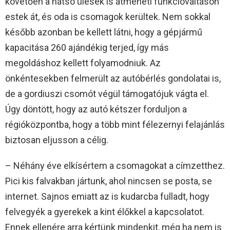
követően a hátsó ülések is átmeneti funkcióváltáson
estek át, és oda is csomagok kerültek. Nem sokkal
később azonban be kellett látni, hogy a gépjármű
kapacitása 260 ajándékig terjed, így más
megoldáshoz kellett folyamodniuk. Az
önkéntesekben felmerült az autóbérlés gondolatai is,
de a gordiuszi csomót végül támogatójuk vágta el.
Úgy döntött, hogy az autó kétszer forduljon a
régióközpontba, hogy a több mint félezernyi felajánlás
biztosan eljusson a célig.
– Néhány éve elkísértem a csomagokat a címzetthez.
Pici kis falvakban jártunk, ahol nincsen se posta, se
internet. Sajnos emiatt az is kudarcba fulladt, hogy
felvegyék a gyerekek a kint élőkkel a kapcsolatot.
Ennek ellenére arra kértünk mindenkit, még ha nem is