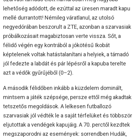
lehetőség adódott, de ezúttal az üresen maradt kapu
mellé durrantott! Némileg váratlanul, az utolsó
negyedórában beszorult a ZTE, azonban a szarvasiak
próbálkozásait magabiztosan verte vissza. Sőt, a
félidő végén egy kontrából a jókötésű Ikobát
képtelenek voltak hatástalanítani a helyiek, a támadó
jól fedezte a labdát és pár lépésről a kapuba terelte
azt a védők gyűrűjéből (0–2).
A második félidőben inkább a küzdelem dominált,
mintsem a játék szépsége, persze ettől még akadtak
tetszetős megoldások. A lelkesen futballozó
szarvasiak jól védték le a saját térfelüket és többször
eljutottak a vendégek kapujáig. A 70. perctől kezdtek
megszaporodni az események: sorrendben Hudák,