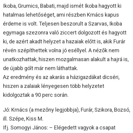
Ikoba, Grumics, Babati, majd ismét Ikoba hagyott ki
hatalmas lehetőséget, ami részben Krnács kapus
érdeme is volt. Teljesen beszorult a Szarvas, Ikoba
egymaga szezonra való ziccert dolgozott és hagyott
ki, de azért akadt helyzet a hazaiak előtt is, akik Furár
révén szépíthettek volna jó eséllyel. A nézők nem
unatkozhattak, hiszen mozgalmasan alakult a hajrá is,
de újabb gólt már nem láthattak.
Az eredmény és az akarás a házigazdákat dicséri,
hiszen a zalaiak lényegesen több helyzetet
kidolgoztak a 90 perc során.
Jó: Krnács (a mezőny legjobbja), Furár, Szikora, Bozsó,
ill. Szépe, Kiss M.
Ifj. Somogyi János: – Elégedett vagyok a csapat