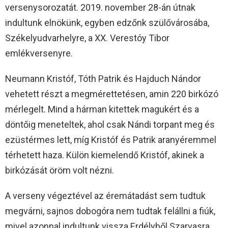
versenysorozatát. 2019. november 28-án útnak
indultunk elnökünk, egyben edzőnk szülővárosába,
Székelyudvarhelyre, a XX. Verestóy Tibor
emlékversenyre.
Neumann Kristóf, Tóth Patrik és Hajduch Nándor
vehetett részt a megmérettetésen, amin 220 birkózó
mérlegelt. Mind a hárman kitettek magukért és a
döntőig meneteltek, ahol csak Nándi torpant meg és
ezüstérmes lett, míg Kristóf és Patrik aranyéremmel
térhetett haza. Külön kiemelendő Kristóf, akinek a
birkózását öröm volt nézni.
A verseny végeztével az éremátadást sem tudtuk
megvárni, sajnos dobogóra nem tudtak felállni a fiúk,
mivel azonnal indultunk vissza Erdélyből Szarvasra,