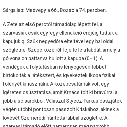
Sárga lap: Medvegy a 66., Bozsó a 74. percben.
A Zete az első perctől támadólag lépett fel, a
szarvasiak csak egy-egy ellenakció erejéig tudtak a
kapujukig. Szűk negyedóra elteltével egy bal oldali
szögletnél Szépe közelről fejelte le a labdát, amely a
gólvonalon pattanva hullott a kapuba (0–1). A
vendégek a folytatásban is lényegesen többet
birtokolták a játékszert, és igyekeztek Ikoba fizikai
fölényét kihasználni. A középcsatárnak volt egy
ígéretes csúsztatása, amit Krnács tolt ki bravúrral a
jobb alsó sarokból. Válaszul Styecz-Farkas összjáték
végén utóbbi pontosan passzolt Kriskához, akinek a
lövését Szemerédi hárította lábbal szögletre. A
szarvasi támadó előtt hamarosan még nagyobb