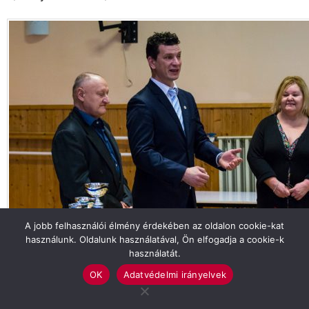
A jobb felhasználói élmény érdekében az oldalon cookie-kat
használunk. Oldalunk használatával, Ön elfogadja a cookie-k
használatát.
Tekintse meg galériánkat!
OK
Adatvédelmi irányelvek
BÉKÉSSZENTANDRÁS
CÍMLAP
SAKK
SPORT