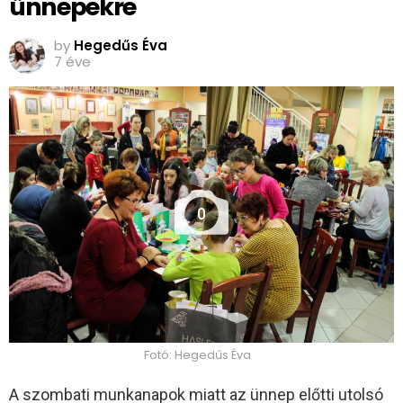
ünnepekre
by
Hegedűs Éva
7 éve
0
Fotó: Hegedűs Éva
A szombati munkanapok miatt az ünnep előtti utolsó