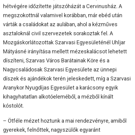
hétvégére időzítette játszóházát a Cervinusház. A
megszokottnál valamivel korábban, már ebéd után
várták a családokat az aulában, ahol a kézműves
asztaloknál civil szervezetek sorakoztak fel. A
Mozgáskorlátozottak Szarvasi Egyesületénél Uhljar
Mátyásné irányítása mellett mézeskalácsot lehetett
díszíteni, Szarvas Város Barátainak Köre és a
Nagycsaládosak Szarvasi Egyesülete az ünnepi
díszek és ajándékok terén jeleskedett, míg a Szarvasi
Aranykor Nyugdíjas Egyesület a karácsony egyik
kihagyhatatlan alkotóeleméből, a mézből kínált
kóstolót.
– Ötféle mézet hoztunk a mai rendezvényre, amiből
gyerekek, felnőttek, nagyszülők egyaránt