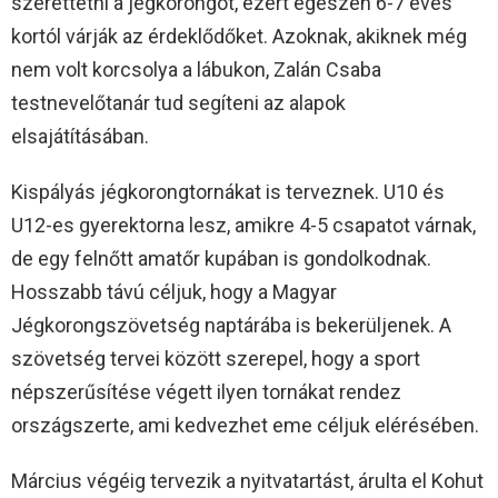
szerettetni a jégkorongot, ezért egészen 6-7 éves
kortól várják az érdeklődőket. Azoknak, akiknek még
nem volt korcsolya a lábukon, Zalán Csaba
testnevelőtanár tud segíteni az alapok
elsajátításában.
Kispályás jégkorongtornákat is terveznek. U10 és
U12-es gyerektorna lesz, amikre 4-5 csapatot várnak,
de egy felnőtt amatőr kupában is gondolkodnak.
Hosszabb távú céljuk, hogy a Magyar
Jégkorongszövetség naptárába is bekerüljenek. A
szövetség tervei között szerepel, hogy a sport
népszerűsítése végett ilyen tornákat rendez
országszerte, ami kedvezhet eme céljuk elérésében.
Március végéig tervezik a nyitvatartást, árulta el Kohut