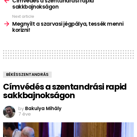
Címvédés a szentandrási rapid
sakkbajnokságon
Next article
Megnyílt a szarvasi jégpálya, tessék menni
korizni!
BÉKÉSSZENTANDRÁS
Címvédés a szentandrási rapid
sakkbajnokságon
by
Bakulya Mihály
7 éve