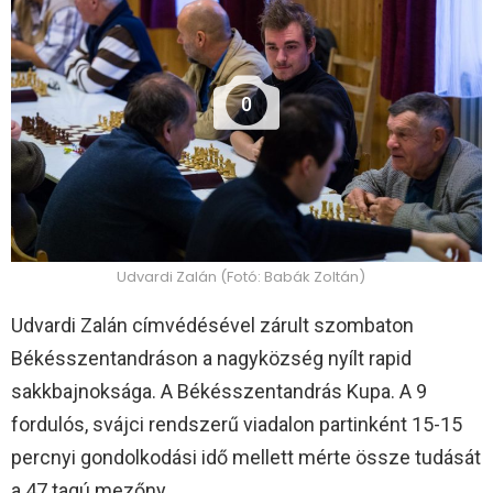
0
Udvardi Zalán (Fotó: Babák Zoltán)
Udvardi Zalán címvédésével zárult szombaton
Békésszentandráson a nagyközség nyílt rapid
sakkbajnoksága. A Békésszentandrás Kupa. A 9
fordulós, svájci rendszerű viadalon partinként 15-15
percnyi gondolkodási idő mellett mérte össze tudását
a 47 tagú mezőny.