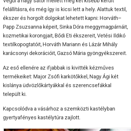
Végül a nagy sátor mellett még két kisebb került
felállításra, és még így is kicsi lett a hely. Alattuk textil,
ékszer és horgolt dolgokat lehetett kapni: Horváth–
Papp Zsuzsanna képeit, Sinka Dóra meggymagpárnáit,
kozmetikai korongjait, Bődi Eti ékszereit, Vetési Ildikó
textilkopogtatóit, Horváth Mariann és Lázár Mihály
karácsonyi dekorációit, Gazsó Mária gyöngyékszereit.
Az eső ellenére az ifjabbak is kivitték kézműves
termékeiket: Major Zsófi karkötőkkel, Nagy Ági két
kislánya üdvözlőkártyákkal és szerencsefákkal
települt ki.
Kapcsolódva a vásárhoz a szemközti kastélyban
gyertyafényes kastélytúra zajlott.