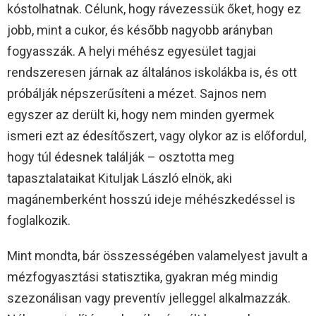
kóstolhatnak. Célunk, hogy rávezessük őket, hogy ez
jobb, mint a cukor, és később nagyobb arányban
fogyasszák. A helyi méhész egyesület tagjai
rendszeresen járnak az általános iskolákba is, és ott
próbálják népszerűsíteni a mézet. Sajnos nem
egyszer az derült ki, hogy nem minden gyermek
ismeri ezt az édesítőszert, vagy olykor az is előfordul,
hogy túl édesnek találják – osztotta meg
tapasztalataikat Kituljak László elnök, aki
magánemberként hosszú ideje méhészkedéssel is
foglalkozik.
Mint mondta, bár összességében valamelyest javult a
mézfogyasztási statisztika, gyakran még mindig
szezonálisan vagy preventív jelleggel alkalmazzák.