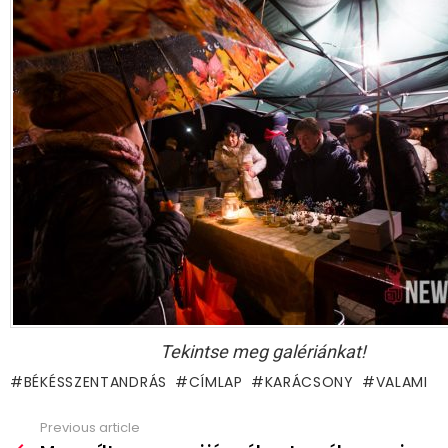
Tekintse meg galériánkat!
BÉKÉSSZENTANDRÁS
CÍMLAP
KARÁCSONY
VALAMI
Previous article
See