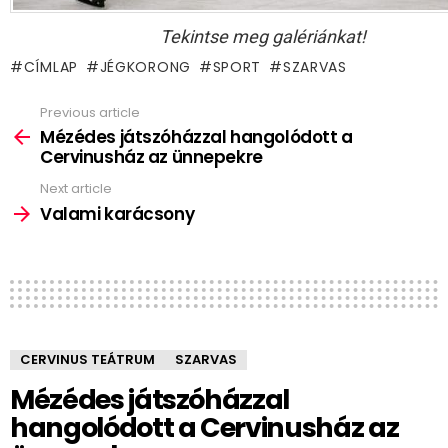
Tekintse meg galériánkat!
CÍMLAP
JÉGKORONG
SPORT
SZARVAS
Previous article
See
more
Mézédes játszóházzal hangolódott a
Cervinusház az ünnepekre
Next article
Valami karácsony
CERVINUS TEÁTRUM
SZARVAS
Mézédes játszóházzal
hangolódott a Cervinusház az