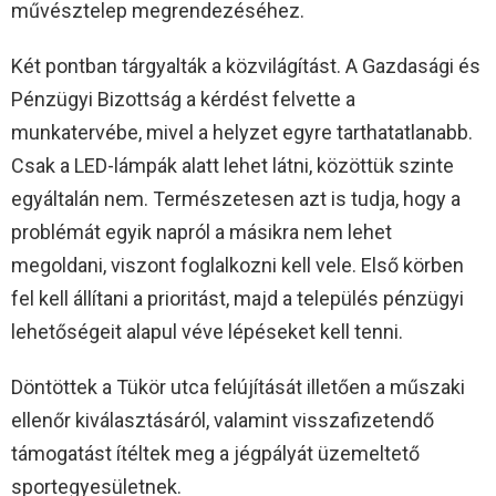
művésztelep megrendezéséhez.
Két pontban tárgyalták a közvilágítást. A Gazdasági és
Pénzügyi Bizottság a kérdést felvette a
munkatervébe, mivel a helyzet egyre tarthatatlanabb.
Csak a LED-lámpák alatt lehet látni, közöttük szinte
egyáltalán nem. Természetesen azt is tudja, hogy a
problémát egyik napról a másikra nem lehet
megoldani, viszont foglalkozni kell vele. Első körben
fel kell állítani a prioritást, majd a település pénzügyi
lehetőségeit alapul véve lépéseket kell tenni.
Döntöttek a Tükör utca felújítását illetően a műszaki
ellenőr kiválasztásáról, valamint visszafizetendő
támogatást ítéltek meg a jégpályát üzemeltető
sportegyesületnek.