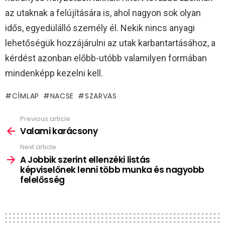
az utaknak a felújítására is, ahol nagyon sok olyan
idős, egyedülálló személy él. Nekik nincs anyagi
lehetőségük hozzájárulni az utak karbantartásához, a
kérdést azonban előbb-utóbb valamilyen formában
mindenképp kezelni kell.
CÍMLAP
NACSE
SZARVAS
Previous article
See
more
Valami karácsony
Next article
A Jobbik szerint ellenzéki listás
képviselőnek lenni több munka és nagyobb
felelősség