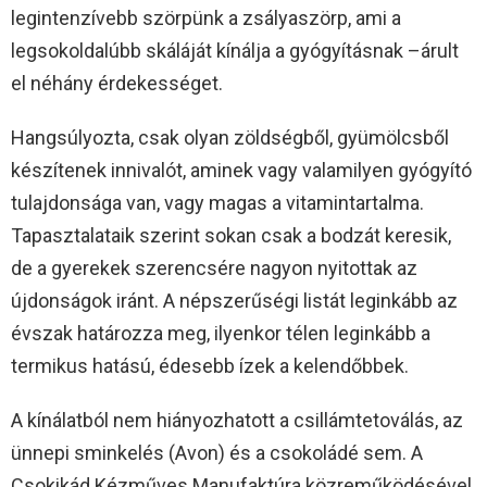
legintenzívebb szörpünk a zsályaszörp, ami a
legsokoldalúbb skáláját kínálja a gyógyításnak –árult
el néhány érdekességet.
Hangsúlyozta, csak olyan zöldségből, gyümölcsből
készítenek innivalót, aminek vagy valamilyen gyógyító
tulajdonsága van, vagy magas a vitamintartalma.
Tapasztalataik szerint sokan csak a bodzát keresik,
de a gyerekek szerencsére nagyon nyitottak az
újdonságok iránt. A népszerűségi listát leginkább az
évszak határozza meg, ilyenkor télen leginkább a
termikus hatású, édesebb ízek a kelendőbbek.
A kínálatból nem hiányozhatott a csillámtetoválás, az
ünnepi sminkelés (Avon) és a csokoládé sem. A
Csokikád Kézműves Manufaktúra közreműködésével