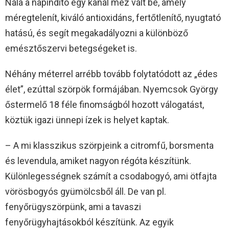
Nála a napindító egy kanál méz vált be, amely
méregtelenít, kiváló antioxidáns, fertőtlenítő, nyugtató
hatású, és segít megakadályozni a különböző
emésztőszervi betegségeket is.
Néhány méterrel arrébb tovább folytatódott az „édes
élet”, ezúttal szörpök formájában. Nyemcsok György
őstermelő 18 féle finomságból hozott válogatást,
köztük igazi ünnepi ízek is helyet kaptak.
– A mi klasszikus szörpjeink a citromfű, borsmenta
és levendula, amiket nagyon régóta készítünk.
Különlegességnek számít a csodabogyó, ami ötfajta
vörösbogyós gyümölcsből áll. De van pl.
fenyőrügyszörpünk, ami a tavaszi
fenyőrügyhajtásokból készítünk. Az egyik