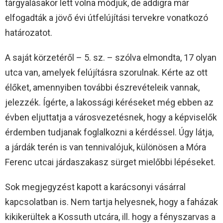
tárgyalásakor lett volna módjuk, de addigra már
elfogadták a jövő évi útfelújítási tervekre vonatkozó
határozatot.
A saját körzetéről – 5. sz. – szólva elmondta, 17 olyan
utca van, amelyek felújításra szorulnak. Kérte az ott
élőket, amennyiben további észrevételeik vannak,
jelezzék. Ígérte, a lakossági kéréseket még ebben az
évben eljuttatja a városvezetésnek, hogy a képviselők
érdemben tudjanak foglalkozni a kérdéssel. Úgy látja,
a járdák terén is van tennivalójuk, különösen a Móra
Ferenc utcai járdaszakasz sürget mielőbbi lépéseket.
Sok megjegyzést kapott a karácsonyi vásárral
kapcsolatban is. Nem tartja helyesnek, hogy a faházak
kikikerültek a Kossuth utcára, ill. hogy a fényszarvas a