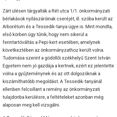
Zárt ülésen tárgyalták a Rét utca 1/1. önkormányzati
bérlakások nyílászáróinak cseréjét, ill. szóba került az
Arborétum és a Tessedik-tanya ügye is. Mint mondta,
első körben úgy tűnik, hogy nem sikerül a
fenntartóváltás a Pepi-kert esetében, amelynek
következtében az önkormányzathoz került volna.
Tudomása szerint a gödöllői székhelyű Szent István
Egyetem nem jó gazdája a kertnek, ezért ez jelentette
volna a gyűjteménynek és az ott dolgozóknak a
kiszámíthatóbb megoldást. A Tessedik-tanyánál
ellenben felcsillant a remény az önkormányzati
tulajdonba kerülésre, a feltételeket azonban még
alaposan meg kell vizsgálni.