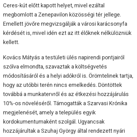
Ceres-kút előtt kapott helyet, mivel ezáltal
megbomlott a Zenepavilon közösségi tér jellege.
Emellett jövőre megvizsgálják a városi karácsonyfa
kérdését is, mivel idén ezt az itt élőknek nélkülözniük
kellett.
Kovács Mátyás a testületi ülés napirendi pontjairól
szólva elmondta, szavaztak a költségvetés
módosításáról és a helyi adókról is. Örömtelinek tartja,
hogy az utóbbi terén nincs emelkedés. Döntöttek
továbbá a munkatervről és az étkezési hozzájárulás
10%-os növeléséről. Támogatták a Szarvasi Krónika
megjelenését, amely a település egyik
kordokumentumaként szolgál. Ugyancsak
hozzájárultak a Szuhaj György által rendezett nyári