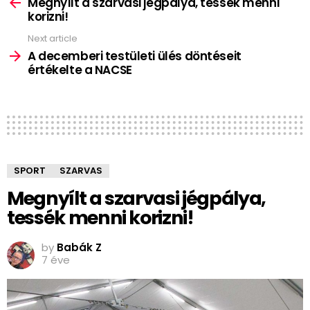
more
Megnyílt a szarvasi jégpálya, tessék menni
korizni!
Next article
A decemberi testületi ülés döntéseit
értékelte a NACSE
SPORT
SZARVAS
Megnyílt a szarvasi jégpálya,
tessék menni korizni!
by
Babák Z
7 éve