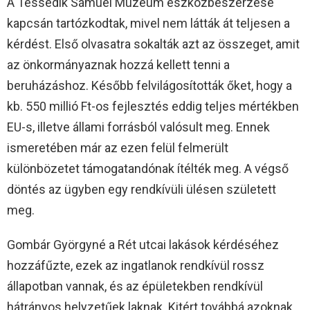
A Tessedik Sámuel Múzeum eszközbeszerzése
kapcsán tartózkodtak, mivel nem látták át teljesen a
kérdést. Első olvasatra sokalták azt az összeget, amit
az önkormányaznak hozzá kellett tenni a
beruházáshoz. Később felvilágosították őket, hogy a
kb. 550 millió Ft-os fejlesztés eddig teljes mértékben
EU-s, illetve állami forrásból valósult meg. Ennek
ismeretében már az ezen felül felmerült
különbözetet támogatandónak ítélték meg. A végső
döntés az ügyben egy rendkívüli ülésen született
meg.
Gombár Györgyné a Rét utcai lakások kérdéséhez
hozzáfűzte, ezek az ingatlanok rendkívül rossz
állapotban vannak, és az épületekben rendkívül
hátrányos helyzetűek laknak. Kitért továbbá azoknak