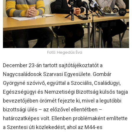
Fotó: Hegedűs Éva
December 23-án tartott sajtótájékoztatót a
Nagycsaládosok Szarvasi Egyesülete. Gombár
Györgyné szóvivő, egyúttal a Szociális, Családügyi,
Egészségügyi és Nemzetiségi Bizottság külsős tagja
bevezetőjében örömét fejezte ki, mivel a legutóbbi
bizottsági ülés – az előzővel ellentétben –
határozatképes volt. Ellenben problémaként említette
a Szentesi úti közlekedést, ahol az M44-es