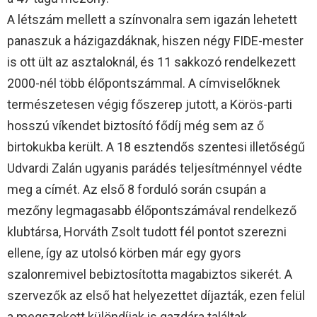
A létszám mellett a színvonalra sem igazán lehetett
panaszuk a házigazdáknak, hiszen négy FIDE-mester
is ott ült az asztaloknál, és 11 sakkozó rendelkezett
2000-nél több élőpontszámmal. A címviselőknek
természetesen végig főszerep jutott, a Körös-parti
hosszú víkendet biztosító fődíj még sem az ő
birtokukba került. A 18 esztendős szentesi illetőségű
Udvardi Zalán ugyanis parádés teljesítménnyel védte
meg a címét. Az első 8 forduló során csupán a
mezőny legmagasabb élőpontszámával rendelkező
klubtársa, Horváth Zsolt tudott fél pontot szerezni
ellene, így az utolsó körben már egy gyors
szalonremivel bebiztosította magabiztos sikerét. A
szervezők az első hat helyezettet díjazták, ezen felül
a megszokott különdíjak is gazdára találtak.