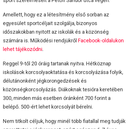
sport szerelmeseit a Petőfi Sándor utca végén.
Amellett, hogy ez a létesítmény első sorban az
egyesület sportcéljait szolgálja, bizonyos
időszakokban nyitott az iskolák és a közönség
számára is. Működési rendjükről
Facebook-oldalukon
lehet tájékozódni
.
Reggel 9-től 20 óráig tartanak nyitva. Hétköznap
iskolások korcsolyaoktatása és korcsolyázása folyik,
délutánonként jégkorongedzések és
közönségkorcsolyázás. Diákoknak tesióra keretében
300, minden más esetben óránként 700 forint a
belépő. 500-ért lehet korcsolyát bérelni.
Nem titkolt céljuk, hogy minél több fiatallal meg tudják