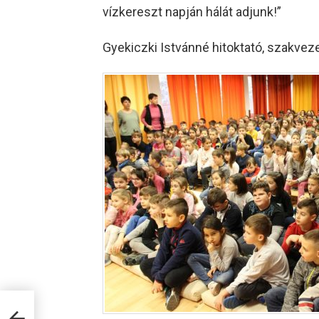
vízkereszt napján hálát adjunk!”
Gyekiczki Istvánné hitoktató, szakv
pák