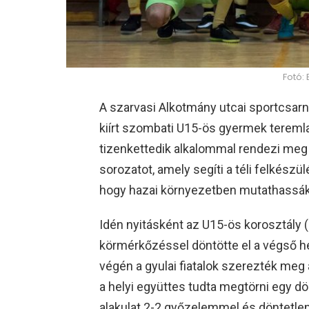
Fotó:
A szarvasi Alkotmány utcai sportcsarno
kiírt szombati U15-ös gyermek tereml
tizenkettedik alkalommal rendezi meg
sorozatot, amely segíti a téli felkészü
hogy hazai környezetben mutathassák 
Idén nyitásként az U15-ös korosztály 
körmérkőzéssel döntötte el a végső h
végén a gyulai fiatalok szerezték meg
a helyi együttes tudta megtörni egy dö
alakulat 2-2 győzelemmel és döntetlen