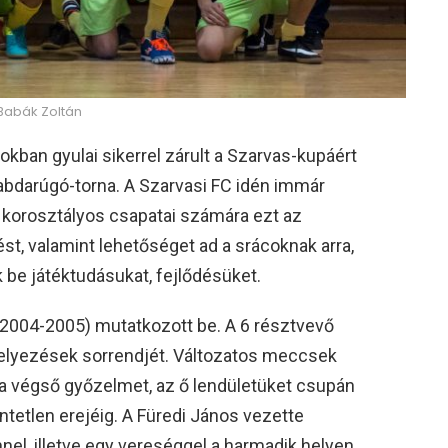
 Babák Zoltán
kban gyulai sikerrel zárult a Szarvas-kupáért
abdarúgó-torna. A Szarvasi FC idén immár
 korosztályos csapatai számára ezt az
lést, valamint lehetőséget ad a srácoknak arra,
be játéktudásukat, fejlődésüket.
(2004-2005) mutatkozott be. A 6 résztvevő
elyezések sorrendjét. Változatos meccsek
 a végső győzelmet, az ő lendületüket csupán
ntetlen erejéig. A Füredi János vezette
nel, illetve egy vereséggel a harmadik helyen