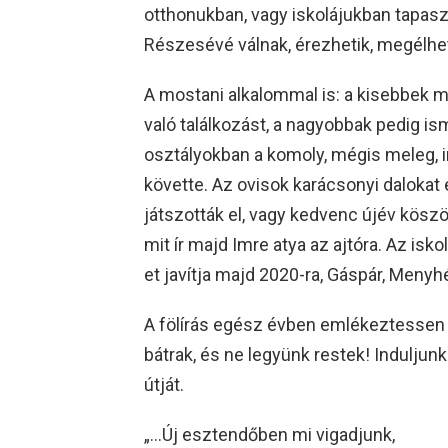
otthonukban, vagy iskolájukban tapasz
Részesévé válnak, érezhetik, megélhe
A mostani alkalommal is: a kisebbek má
való találkozást, a nagyobbak pedig i
osztályokban a komoly, mégis meleg, 
követte. Az ovisok karácsonyi dalokat
játszották el, vagy kedvenc újév kösz
mit ír majd Imre atya az ajtóra. Az is
et javítja majd 2020-ra, Gáspár, Menyh
A fölírás egész évben emlékeztessen m
bátrak, és ne legyünk restek! Induljun
útját.
„…Új esztendőben mi vigadjunk,