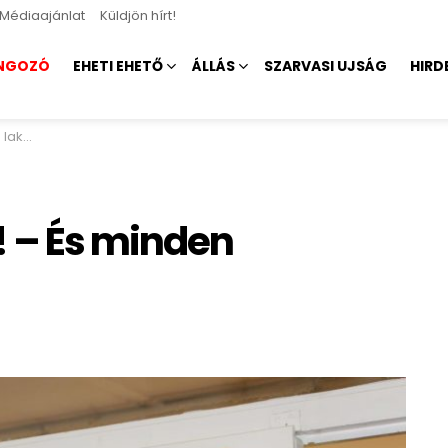
Médiaajánlat
Küldjön hírt!
NGOZÓ
EHETI EHETŐ
ÁLLÁS
SZARVASI UJSÁG
HIRD
nak!
 – És minden