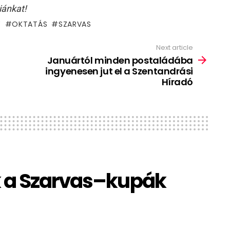
iánkat!
Y
OKTATÁS
SZARVAS
Next article
Januártól minden postaládába
ingyenesen jut el a Szentandrási
Híradó
k a Szarvas–kupák