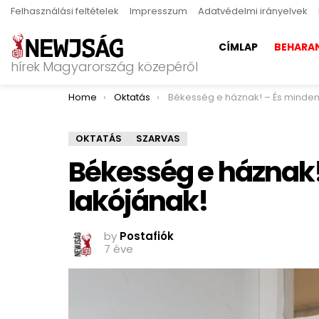
Felhasználási feltételek
Impresszum
Adatvédelmi irányelvek
CÍMLAP
BEHARA
hírek Magyarország közepéről
You are here:
Home
Oktatás
Békesség e háznak! – És minden lakójá
OKTATÁS
SZARVAS
Békesség e háznak!
lakójának!
by
Postafiók
7 éve