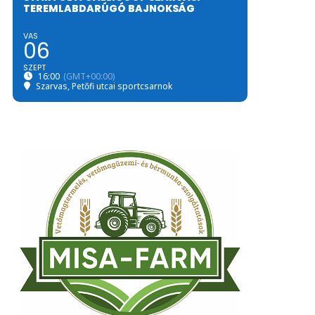
TEREMLABDARÚGÓ BAJNOKSÁG
VAS
06
SZEPT
16:00
(GMT+00:00)
Szarvas, Petőfi utcai sportcsarnok