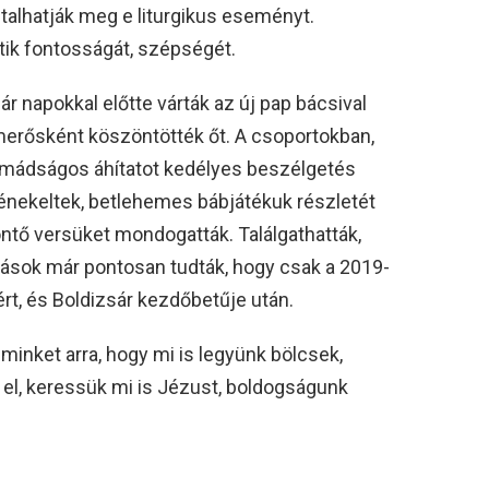
talhatják meg e liturgikus eseményt.
tik fontosságát, szépségét.
r napokkal előtte várták az új pap bácsival
smerősként köszöntötték őt. A csoportokban,
imádságos áhítatot kedélyes beszélgetés
 énekeltek, betlehemes bábjátékuk részletét
öntő versüket mondogatták. Találgathatták,
kolások már pontosan tudták, hogy csak a 2019-
ért, és Boldizsár kezdőbetűje után.
inket arra, hogy mi is legyünk bölcsek,
k el, keressük mi is Jézust, boldogságunk