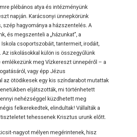
 Imre plébános atya és intézményünk
reszt napján. Karácsonyi ünnepkörünk
as, szép hagyománya a házszentelés. A
nk, és megszenteli a „házunkat”, a
skola csoportszobáit, tantermeit, irodáit,
. Az iskolásokkal külön is összegyűlünk
ve emlékezünk meg Vízkereszt ünnepéről – a
átogatásáról, vagy épp Jézus
 az ötödikesek egy kis színdarabot mutattak
lenetükben eljátszották, mi történhetett
 mennyi nehézséggel küzdhetett meg
gis felkerekedtek, elindultak! Vállalták a
 tiszteletet tehessenek Krisztus urunk előtt.
kicsit-nagyot mélyen megérintenek, hisz