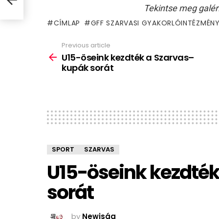
Tekintse meg galér
CÍMLAP
GFF SZARVASI GYAKORLÓINTÉZMÉN
Previous article
See
more
U15-öseink kezdték a Szarvas–
kupák sorát
SPORT
SZARVAS
U15-öseink kezdté
sorát
by
Newjság