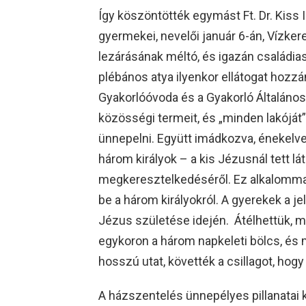
Így köszöntötték egymást Ft. Dr. Kiss
gyermekei, nevelői január 6-án, Vízke
lezárásának méltó, és igazán családi
plébános atya ilyenkor ellátogat hozzá
Gyakorlóóvoda és a Gyakorló Általános I
közösségi termeit, és „minden lakóját”
ünnepelni. Együtt imádkozva, énekel
három királyok – a kis Jézusnál tett l
megkeresztelkedéséről. Ez alkalommal
be a három királyokról. A gyerekek a je
Jézus születése idején. Átélhettük,
egykoron a három napkeleti bölcs, és mé
hosszú utat, követték a csillagot, hogy
A házszentelés ünnepélyes pillanatai 