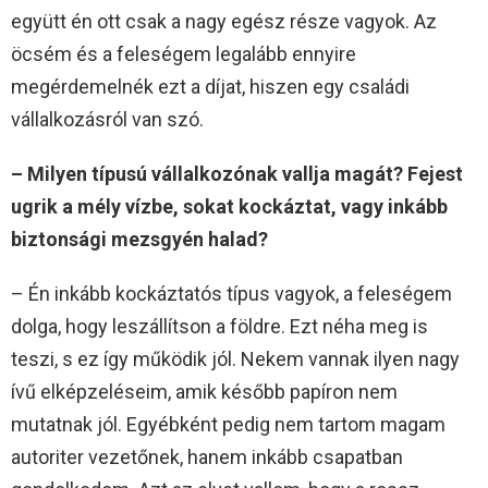
együtt én ott csak a nagy egész része vagyok. Az
öcsém és a feleségem legalább ennyire
megérdemelnék ezt a díjat, hiszen egy családi
vállalkozásról van szó.
– Milyen típusú vállalkozónak vallja magát? Fejest
ugrik a mély vízbe, sokat kockáztat, vagy inkább
biztonsági mezsgyén halad?
– Én inkább kockáztatós típus vagyok, a feleségem
dolga, hogy leszállítson a földre. Ezt néha meg is
teszi, s ez így működik jól. Nekem vannak ilyen nagy
ívű elképzeléseim, amik később papíron nem
mutatnak jól. Egyébként pedig nem tartom magam
autoriter vezetőnek, hanem inkább csapatban