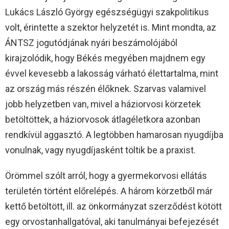
Lukács László György egészségügyi szakpolitikus
volt, érintette a szektor helyzetét is. Mint mondta, az
ÁNTSZ jogutódjának nyári beszámolójából
kirajzolódik, hogy Békés megyében majdnem egy
évvel kevesebb a lakosság várható élettartalma, mint
az ország más részén élőknek. Szarvas valamivel
jobb helyzetben van, mivel a háziorvosi körzetek
betöltöttek, a háziorvosok átlagéletkora azonban
rendkívül aggasztó. A legtöbben hamarosan nyugdíjba
vonulnak, vagy nyugdíjasként töltik be a praxist.
Örömmel szólt arról, hogy a gyermekorvosi ellátás
területén történt előrelépés. A három körzetből már
kettő betöltött, ill. az önkormányzat szerződést kötött
egy orvostanhallgatóval, aki tanulmányai befejezését