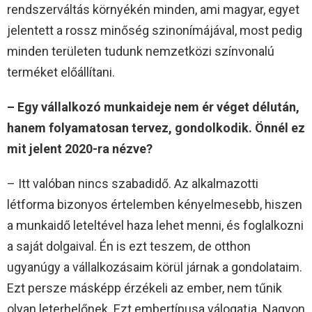
rendszerváltás környékén minden, ami magyar, egyet
jelentett a rossz minőség szinonímájával, most pedig
minden területen tudunk nemzetközi színvonalú
terméket előállítani.
– Egy vállalkozó munkaideje nem ér véget délután,
hanem folyamatosan tervez, gondolkodik. Önnél ez
mit jelent 2020-ra nézve?
– Itt valóban nincs szabadidő. Az alkalmazotti
létforma bizonyos értelemben kényelmesebb, hiszen
a munkaidő leteltével haza lehet menni, és foglalkozni
a saját dolgaival. Én is ezt teszem, de otthon
ugyanúgy a vállalkozásaim körül járnak a gondolataim.
Ezt persze másképp érzékeli az ember, nem tűnik
olyan leterhelőnek. Ezt embertípusa válogatja. Nagyon