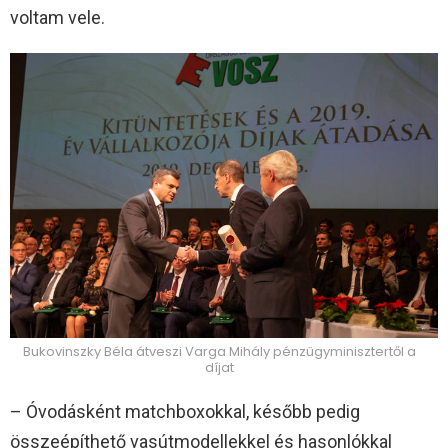
voltam vele.
Bukovinszky Béla átveszi Varga Mihály pénzügyminisztertől a
díjat
– Óvodásként matchboxokkal, később pedig
összeépíthető vasútmodellekkel és hasonlókkal