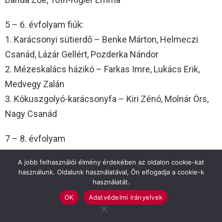
5 – 6. évfolyam fiúk:
1. Karácsonyi sütierdő – Benke Márton, Helmeczi
Csanád, Lázár Gellért, Pozderka Nándor
2. Mézeskalács házikó – Farkas Imre, Lukács Erik,
Medvegy Zalán
3. Kókuszgolyó-karácsonyfa – Kiri Zénó, Molnár Örs,
Nagy Csanád
7 – 8. évfolyam
1. Karácsonyi varázsdoboz – Bagócsi Jázmin,
A jobb felhasználói élmény érdekében az oldalon cookie-kat
Csasztvan Hajnalka, Kazekas Anna, Janowszky Gréta,
használunk. Oldalunk használatával, Ön elfogadja a cookie-k
használatát.
Szatmári Fanni
2. Mézi és társai – Szpisják Zsófia
OK
Adatvédelmi irányelvek
3. Diótorta – Urbancsok Panna