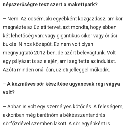
népszerűségre tesz szert a makettpark?
– Nem. Az öcsém, aki egyébként közgazdász, amikor
megnézte az üzleti tervet, azt mondta, hogy ebben
két lehetőség van: vagy gigantikus siker vagy óriási
bukás. Nincs középút. Ez nem volt olyan
megnyugtató 2012-ben, de azért belevágtunk. Volt
egy pályázat is az elején, ami segítette az indulást.
Azóta minden önállóan, üzleti jelleggel működik.
– A kézműves sör készítése ugyancsak régi vágya
volt?
– Abban is volt egy személyes kötődés. A feleségem,
akkoriban még barátnőm a békésszentandrási
sörfőzdével szemben lakott. A sör egyébként is