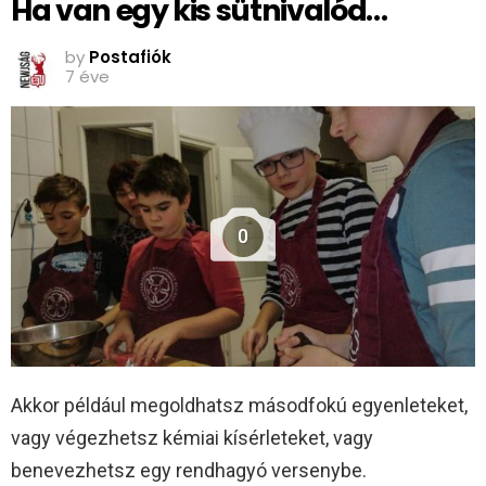
Ha van egy kis sütnivalód…
by
Postafiók
7 éve
0
Akkor például megoldhatsz másodfokú egyenleteket,
vagy végezhetsz kémiai kísérleteket, vagy
benevezhetsz egy rendhagyó versenybe.