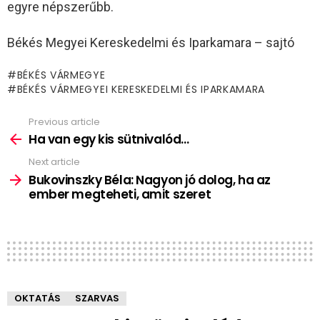
egyre népszerűbb.
Békés Megyei Kereskedelmi és Iparkamara – sajtó
BÉKÉS VÁRMEGYE
BÉKÉS VÁRMEGYEI KERESKEDELMI ÉS IPARKAMARA
Previous article
See
more
Ha van egy kis sütnivalód…
Next article
Bukovinszky Béla: Nagyon jó dolog, ha az
ember megteheti, amit szeret
OKTATÁS
SZARVAS