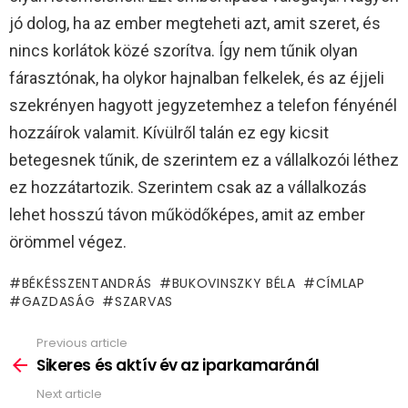
jó dolog, ha az ember megteheti azt, amit szeret, és
nincs korlátok közé szorítva. Így nem tűnik olyan
fárasztónak, ha olykor hajnalban felkelek, és az éjjeli
szekrényen hagyott jegyzetemhez a telefon fényénél
hozzáírok valamit. Kívülről talán ez egy kicsit
betegesnek tűnik, de szerintem ez a vállalkozói léthez
ez hozzátartozik. Szerintem csak az a vállalkozás
lehet hosszú távon működőképes, amit az ember
örömmel végez.
BÉKÉSSZENTANDRÁS
BUKOVINSZKY BÉLA
CÍMLAP
GAZDASÁG
SZARVAS
Previous article
See
more
Sikeres és aktív év az iparkamaránál
Next article