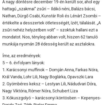
A nagy döntésre december 19-én került sor, ahol egy
hattagú „szakmai” zsűri – Ildikó néni, Balázs bácsi,
Nathan, Dürgő Csabi, Kunstár Roli és Lénárt Zsombi –
értékelte a desszertek ötletességét, ízét, tálalását. „A
zsűri nehéz helyzetben volt” – szoktuk hallani ezt a
mondatot. Nos, tényleg abban volt, hiszen 62 tanuló
munkája nyomán 28 édesség került az asztalokra.
Íme, az eredmények:
5 – 6. évfolyam lányok:
1. Karácsonyi muffinok – Domján Anna, Farkas Nóra,
Král Vanda, Lohr Lili, Nagy Boglárka, Opavszki Lara
2. Gyömbéres keksz – Lestyan Lili, Nádudvari Dóra,
Nagy Viktória, Rómer Nóra, Schubert Liza
3. Kókuszgolyó – karácsonyi köntösben – Kepenyes-
Darida Zoé, Tóth-Rigler Emma