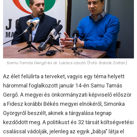
Samu Tamás Gergő és dr. Lukács László (Fotó: Babák Zoltán)
Az élet felülírta a terveket, vagyis egy téma helyett
hárommal foglalkozott január 14-én Samu Tamás
Gergő. A megyei és önkormányzati képviselő először
a Fidesz korábbi Békés megyei elnökéről, Simonka
Györgyről beszélt, akinek a tárgyalása tegnap
kezdődött meg. A politikust és 32 társát költségvetési
csalással vádolják, jelenleg az egyik „bábja” látja el