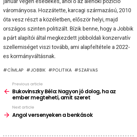
január végén esedékes, ahol ő az alenöki pozíció
várományosa. Hozzátette, karcagi származású, 2010
óta vesz részt a közéletben, először helyi, majd
országos szinten politizált. Bízik benne, hogy a Jobbik
a párt alapítói által megkezdett jobboldali konzervatív
szellemiséget viszi tovább, ami alapfeltétele a 2022-
es kormányváltásnak.
CÍMLAP
JOBBIK
POLITIKA
SZARVAS
Previous article
See
more
Bukovinszky Béla: Nagyon jó dolog, ha az
ember megteheti, amit szeret
Next article
Angol versenyeken a benkások