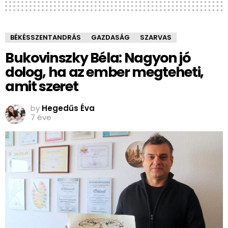
BÉKÉSSZENTANDRÁS
GAZDASÁG
SZARVAS
Bukovinszky Béla: Nagyon jó
dolog, ha az ember megteheti,
amit szeret
by
Hegedűs Éva
7 éve