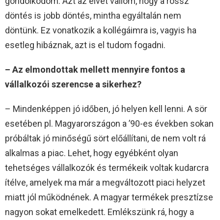
gondolkodom. Azt az elvet vallom, hogy a rossz
döntés is jobb döntés, mintha egyáltalán nem
döntünk. Ez vonatkozik a kollégáimra is, vagyis ha
esetleg hibáznak, azt is el tudom fogadni.
– Az elmondottak mellett mennyire fontos a
vállalkozói szerencse a sikerhez?
– Mindenképpen jó időben, jó helyen kell lenni. A sör
esetében pl. Magyarországon a ’90-es években sokan
próbáltak jó minőségű sört előállítani, de nem volt rá
alkalmas a piac. Lehet, hogy egyébként olyan
tehetséges vállalkozók és termékeik voltak kudarcra
ítélve, amelyek ma már a megváltozott piaci helyzet
miatt jól működnének. A magyar termékek presztízse
nagyon sokat emelkedett. Emlékszünk rá, hogy a