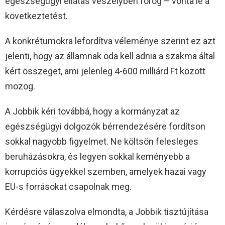
egészségügyi ellátás veszélyben forog – vonta le a
következtetést.
A konkrétumokra lefordítva véleménye szerint ez azt
jelenti, hogy az államnak oda kell adnia a szakma által
kért összeget, ami jelenleg 4-600 milliárd Ft között
mozog.
A Jobbik kéri továbbá, hogy a kormányzat az
egészségügyi dolgozók bérrendezésére fordítson
sokkal nagyobb figyelmet. Ne költsön felesleges
beruházásokra, és legyen sokkal keményebb a
korrupciós ügyekkel szemben, amelyek hazai vagy
EU-s forrásokat csapolnak meg.
Kérdésre válaszolva elmondta, a Jobbik tisztújítása