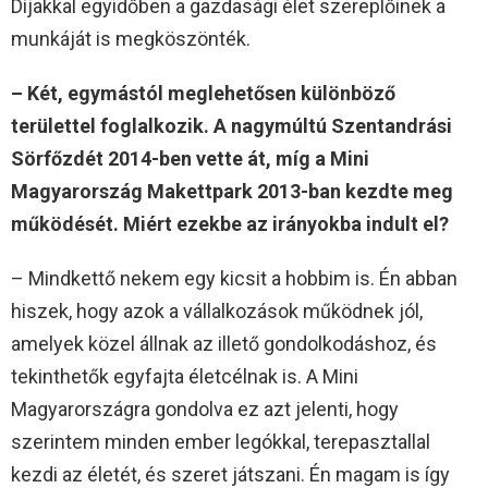
Díjakkal egyidőben a gazdasági élet szereplőinek a
munkáját is megköszönték.
– Két, egymástól meglehetősen különböző
területtel foglalkozik. A nagymúltú Szentandrási
Sörfőzdét 2014-ben vette át, míg a Mini
Magyarország Makettpark 2013-ban kezdte meg
működését. Miért ezekbe az irányokba indult el?
– Mindkettő nekem egy kicsit a hobbim is. Én abban
hiszek, hogy azok a vállalkozások működnek jól,
amelyek közel állnak az illető gondolkodáshoz, és
tekinthetők egyfajta életcélnak is. A Mini
Magyarországra gondolva ez azt jelenti, hogy
szerintem minden ember legókkal, terepasztallal
kezdi az életét, és szeret játszani. Én magam is így