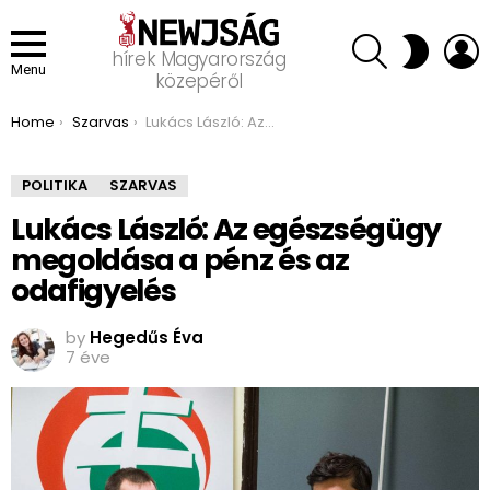
SEARCH
L
SWITCH
hírek Magyarország
SKIN
Menu
közepéről
You are here:
Home
Szarvas
Lukács László: Az egészségügy megoldása a pénz és az odafigyelés
POLITIKA
SZARVAS
Lukács László: Az egészségügy
megoldása a pénz és az
odafigyelés
by
Hegedűs Éva
7 éve