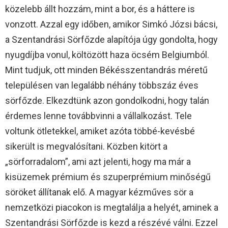
közelebb állt hozzám, mint a bor, és a háttere is
vonzott. Azzal egy időben, amikor Simkó Józsi bácsi,
a Szentandrási Sörfőzde alapítója úgy gondolta, hogy
nyugdíjba vonul, költözött haza öcsém Belgiumból.
Mint tudjuk, ott minden Békésszentandrás méretű
településen van legalább néhány többszáz éves
sörfőzde. Elkezdtünk azon gondolkodni, hogy talán
érdemes lenne továbbvinni a vállalkozást. Tele
voltunk ötletekkel, amiket azóta többé-kevésbé
sikerült is megvalósítani. Közben kitört a
„sörforradalom”, ami azt jelenti, hogy ma már a
kisüzemek prémium és szuperprémium minőségű
söröket állítanak elő. A magyar kézműves sör a
nemzetközi piacokon is megtalálja a helyét, aminek a
Szentandrási Sörfőzde is kezd a részévé válni. Ezzel