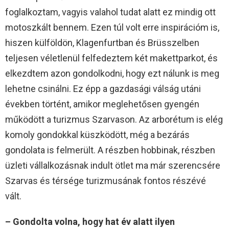
foglalkoztam, vagyis valahol tudat alatt ez mindig ott
motoszkált bennem. Ezen túl volt erre inspirációm is,
hiszen külföldön, Klagenfurtban és Brüsszelben
teljesen véletlenül felfedeztem két makettparkot, és
elkezdtem azon gondolkodni, hogy ezt nálunk is meg
lehetne csinálni. Ez épp a gazdasági válság utáni
években történt, amikor meglehetősen gyengén
működött a turizmus Szarvason. Az arborétum is elég
komoly gondokkal küszködött, még a bezárás
gondolata is felmerült. A részben hobbinak, részben
üzleti vállalkozásnak indult ötlet ma már szerencsére
Szarvas és térsége turizmusának fontos részévé
vált.
– Gondolta volna, hogy hat év alatt ilyen