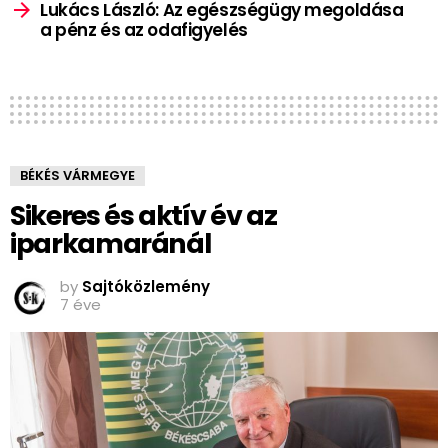
Lukács László: Az egészségügy megoldása
a pénz és az odafigyelés
BÉKÉS VÁRMEGYE
Sikeres és aktív év az
iparkamaránál
by
Sajtóközlemény
7 éve