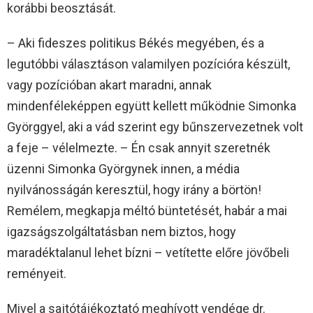
korábbi beosztását.
– Aki fideszes politikus Békés megyében, és a
legutóbbi választáson valamilyen pozícióra készült,
vagy pozícióban akart maradni, annak
mindenféleképpen együtt kellett működnie Simonka
Györggyel, aki a vád szerint egy bűnszervezetnek volt
a feje – vélelmezte. – Én csak annyit szeretnék
üzenni Simonka Györgynek innen, a média
nyilvánosságán keresztül, hogy irány a börtön!
Remélem, megkapja méltó büntetését, habár a mai
igazságszolgáltatásban nem biztos, hogy
maradéktalanul lehet bízni – vetítette előre jövőbeli
reményeit.
Mivel a sajtótájékoztató meghívott vendége dr.