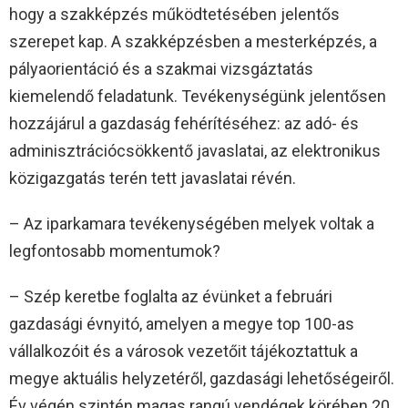
hogy a szakképzés működtetésében jelentős
szerepet kap. A szakképzésben a mesterképzés, a
pályaorientáció és a szakmai vizsgáztatás
kiemelendő feladatunk. Tevékenységünk jelentősen
hozzájárul a gazdaság fehérítéséhez: az adó- és
adminisztrációcsökkentő javaslatai, az elektronikus
közigazgatás terén tett javaslatai révén.
– Az iparkamara tevékenységében melyek voltak a
legfontosabb momentumok?
– Szép keretbe foglalta az évünket a februári
gazdasági évnyitó, amelyen a megye top 100-as
vállalkozóit és a városok vezetőit tájékoztattuk a
megye aktuális helyzetéről, gazdasági lehetőségeiről.
Év végén szintén magas rangú vendégek körében 20