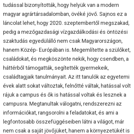
tudással bizonyították, hogy helyük van a modern
magyar agrártársadalomban, övéké jövő. Sajnos ez a
láncolat lehet, hogy 2020. szeptembertől megszakad,
pedig a mezőgazdasági vízgazdálkodási és öntözési
szaktudás egyedülálló nem csak Magyarországon,
hanem Közép- Európában is. Megemlítette a szülőket,
családokat, és megköszönte nekik, hogy csendben, a
háttérből támogatták, segítették gyermekeik,
családtagjaik tanulmányait. Az itt tanulók az egyetemi
évek alatt sokat változtak, felnőtté váltak, hatással volt
rájuk a campus és ők is hatással voltak és lesznek a
campusra. Megtanultak válogatni, rendszerezni az
információkat, rangsorolni a feladatokat, és ami a
legfontosabb összefüggéseiben látni a világot, már
nem csak a saját jövőjüket, hanem a környezetükét is