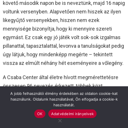
követő második napon be is neveztünk, majd 16 napig
voltunk versenyben. Alapvetően nem hiszek az ilyen
likegyűjtő versenyekben, hiszen nem ezek
mennyisége bizonyítja, hogy ki mennyire szereti
egymást. Ez csak egy jó játék volt sok-sok izgalmas
pillanattal, tapasztalattal, levonva a tanulságokat pedig
úgy látjuk, hogy mindenképp megérte – tekintett
vissza az elmúlt néhány hét eseményeire a vőlegény.
A Csaba Center által életre hívott megmérettetésre
összesen 96 nevezés érkezett, többek közt
A jobb felhasználói élmény érdekében az oldalon cookie-kat
Kondorosról, Orosházáról, Gyomaendrődről,
használunk. Oldalunk használatával, Ön elfogadja a cookie-k
Szeghalomból, Mezőberényből, Elekről,
használatát.
Mezőkovácsházáról, Dévaványáról, Gyuláról és
OK
Adatvédelmi irányelvek
Békéscsabáról. A házasulandók a központ Facebook