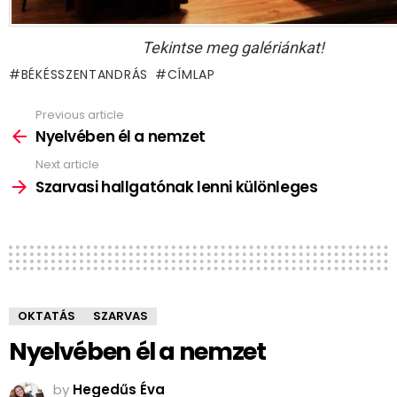
Tekintse meg galériánkat!
BÉKÉSSZENTANDRÁS
CÍMLAP
Previous article
See
more
Nyelvében él a nemzet
Next article
Szarvasi hallgatónak lenni különleges
OKTATÁS
SZARVAS
Nyelvében él a nemzet
by
Hegedűs Éva