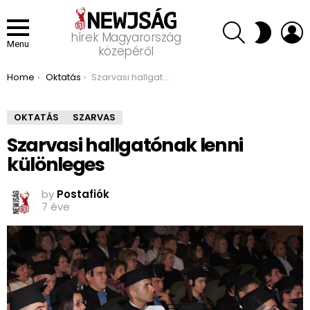
SEARCH
L
SWITCH
hírek Magyarország
SKIN
Menu
közepéről
You are here:
Home
Oktatás
Szarvasi hallgatónak lenni különleges
OKTATÁS
SZARVAS
Szarvasi hallgatónak lenni
különleges
by
Postafiók
7 éve