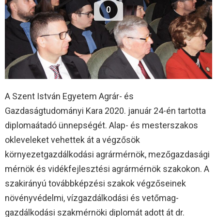
0
A Szent István Egyetem Agrár- és
Gazdaságtudományi Kara 2020. január 24-én tartotta
diplomaátadó ünnepségét. Alap- és mesterszakos
okleveleket vehettek át a végzősök
környezetgazdálkodási agrármérnök, mezőgazdasági
mérnök és vidékfejlesztési agrármérnök szakokon. A
szakirányú továbbképzési szakok végzőseinek
növényvédelmi, vízgazdálkodási és vetőmag-
gazdálkodási szakmérnöki diplomát adott át dr.