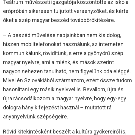
Teátrum művészeti igazgatója köszöntötte az iskolai
erőpróbán sikeresen túljutott versenyzőket, és kérte
őket a szép magyar beszéd továbbörökítésére.
– A beszéd művelése napjainkban nem kis dolog,
hiszen mobiltelefonokat használunk, az interneten
kommunikálunk, rövidítünk, s erre a gyönyörű szép
magyar nyelvre, ami a miénk, és mások szerint
nagyon nehezen tanulható, nem figyelünk oda eléggé.
Mivel én Szlovákiából származom, ezért össze tudom
hasonlítani egy másik nyelvvel is. Bevallom, újra és
újra rácsodálkozom a magyar nyelvre, hogy egy-egy
dologra hány kifejezést használ – mutatott rá
anyanyelvünk szépségeire.
Rövid kitekintésként beszélt a kultúra gyökereiről is,