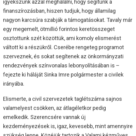
igyekszünk azzal meghálálni, hogy segítünk a
finanszírozásban, hiszen tudjuk, hogy államilag
nagyon karcsúra szabják a támogatásokat. Tavaly már
egy megemelt, ötmillió forintos keretösszeget
osztottunk szét közöttük, ami komoly elismerést
váltott ki a részükről. Cserébe rengeteg programot
szerveznek, és sokat segítenek az önkormányzati
rendezvények színvonalas lebonyolításában is –
fejezte ki háláját Sinka Imre polgármester a civilek
irányába.
Elismerte, a civil szervezetek taglétszáma sajnos
valamelyest csökken, az átlagéletkor pedig
emelkedik. Szerencsére vannak új
kezdeményezések is, igaz, kevesebb, mint amennyire
szükség lenne. Közéjük tartozik a Valami kézműves