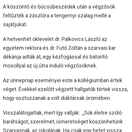
A köszöntő és búcsúbeszédek után a végzősök
feltűzték a zászlóra a tengernyi szalag mellé a
sajátjukat.
A hetvenhét oklevelet dr. Palkovics László az
egyetem rektora és dr. Futó Zoltán a szarvasi kar
dékánja adták át, egy kézfogással és bátorító
mosollyal az új útra induló végzősöknek.
Az ünnepnap eseményei este a kollégiumban értek
véget. Évekkel ezelőtt végzett hallgatók tértek vissza,
hogy osztozzanak a volt diáktársak örömében.
Visszalátogattak, mert így vallják: „Sok életre szóló
barátságot, szerelmet, ismeretséget köszönhetünk
Szarvasnak, az iskolának. Ha csak egy hetet vissza