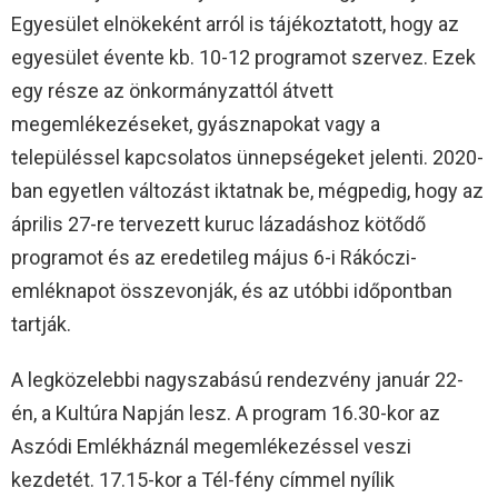
Egyesület elnökeként arról is tájékoztatott, hogy az
egyesület évente kb. 10-12 programot szervez. Ezek
egy része az önkormányzattól átvett
megemlékezéseket, gyásznapokat vagy a
településsel kapcsolatos ünnepségeket jelenti. 2020-
ban egyetlen változást iktatnak be, mégpedig, hogy az
április 27-re tervezett kuruc lázadáshoz kötődő
programot és az eredetileg május 6-i Rákóczi-
emléknapot összevonják, és az utóbbi időpontban
tartják.
A legközelebbi nagyszabású rendezvény január 22-
én, a Kultúra Napján lesz. A program 16.30-kor az
Aszódi Emlékháznál megemlékezéssel veszi
kezdetét. 17.15-kor a Tél-fény címmel nyílik