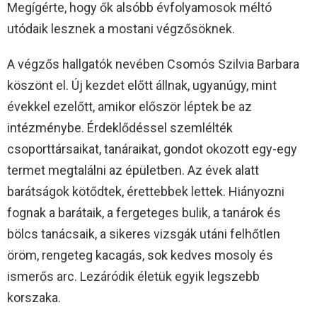
Megígérte, hogy ők alsóbb évfolyamosok méltó
utódaik lesznek a mostani végzősöknek.
A végzős hallgatók nevében Csomós Szilvia Barbara
köszönt el. Új kezdet előtt állnak, ugyanúgy, mint
évekkel ezelőtt, amikor először léptek be az
intézménybe. Érdeklődéssel szemlélték
csoporttársaikat, tanáraikat, gondot okozott egy-egy
termet megtalálni az épületben. Az évek alatt
barátságok kötődtek, érettebbek lettek. Hiányozni
fognak a barátaik, a fergeteges bulik, a tanárok és
bölcs tanácsaik, a sikeres vizsgák utáni felhőtlen
öröm, rengeteg kacagás, sok kedves mosoly és
ismerős arc. Lezáródik életük egyik legszebb
korszaka.