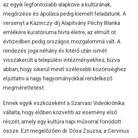
az egyik legfontosabb alapköve a kultúrának,
megőrzése és ápolása pedig kiemelt feladatunk. A
versenyt a Kazinczy-díj Alapítvány Péchy Blanka
emlékére kuratóriuma hívta életre, az elmúlt öt
évtizedben pedig országos mozgalommá vált. A
rendezés joga néhány év kitérő után ismét
visszakerült a települési intézményekhez, bízva
abban, hogy sikerül minél szélesebb közönséghez
eljuttatni a nagy hagyományokkal rendelkező
megmérettetést.
Ennek egyik eszközeként a Szarvasi Videókrónika
vállalta, hogy élőben közvetíti az esemény első
részét, amely egy kultúra napi műsorral fonódott
össze. Ezt megelőzően dr. Dósa Zsuzsa, a Cervinus