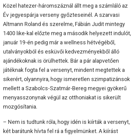
Közel hatezer-háromszáznál állt meg a számláló az
Év jegyespárja verseny győzteseinél. A szarvasi
Altmann Roland és szerelme, Fábián Judit mintegy
1400 like-kal előzte meg a második helyezett indulót,
január 19-én pedig már a wellness hétvégéből,
utalványokból és esküvői kedvezményekből álló
ajándékoknak is örülhettek. Bár a pár alapvetően
játéknak fogta fel a versenyt, mindent megtettek a
sikerért, olyannyira, hogy ismeretlen szimpatizánsok
mellett a Szabolcs-Szatmár-Bereg megyei gyökerű
menyasszonynak végül az otthoniakat is sikerült
mozgósítania.
– Nem is tudtunk róla, hogy idén is kiírták a versenyt,
két barátunk hívta fel rá a figyelmünket. A kiírást