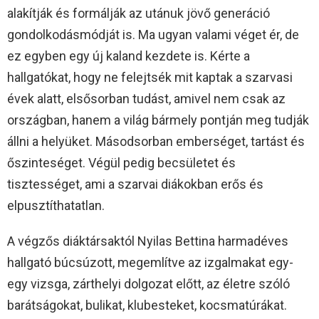
alakítják és formálják az utánuk jövő generáció
gondolkodásmódját is. Ma ugyan valami véget ér, de
ez egyben egy új kaland kezdete is. Kérte a
hallgatókat, hogy ne felejtsék mit kaptak a szarvasi
évek alatt, elsősorban tudást, amivel nem csak az
országban, hanem a világ bármely pontján meg tudják
állni a helyüket. Másodsorban emberséget, tartást és
őszinteséget. Végül pedig becsületet és
tisztességet, ami a szarvai diákokban erős és
elpusztíthatatlan.
A végzős diáktársaktól Nyilas Bettina harmadéves
hallgató búcsúzott, megemlítve az izgalmakat egy-
egy vizsga, zárthelyi dolgozat előtt, az életre szóló
barátságokat, bulikat, klubesteket, kocsmatúrákat.