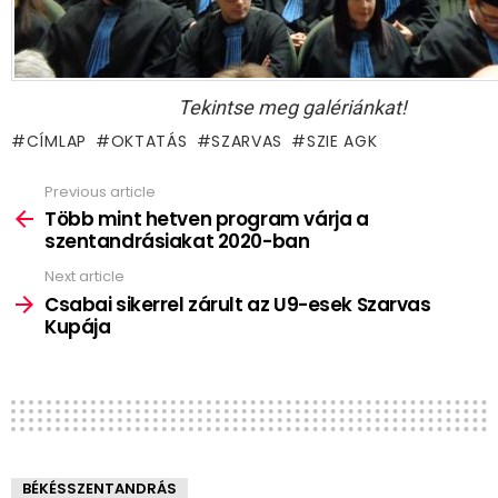
Tekintse meg galériánkat!
CÍMLAP
OKTATÁS
SZARVAS
SZIE AGK
Previous article
See
more
Több mint hetven program várja a
szentandrásiakat 2020-ban
Next article
Csabai sikerrel zárult az U9-esek Szarvas
Kupája
BÉKÉSSZENTANDRÁS