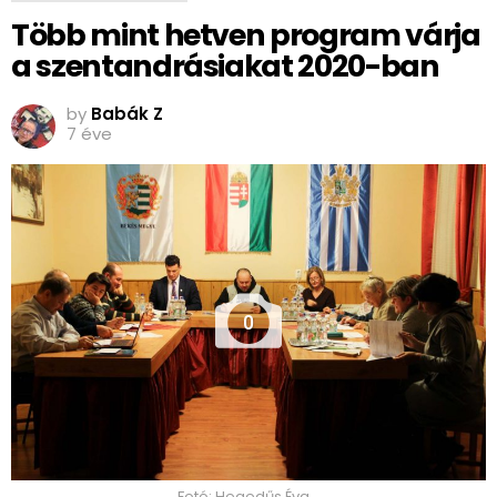
Több mint hetven program várja
a szentandrásiakat 2020-ban
by
Babák Z
7 éve
0
Fotó: Hegedűs Éva