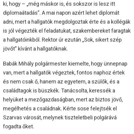
ki, hogy – „még máskor is, és sokszor is lesz itt
diplomaátadás”. A mai napon azért lehet diplomát
adni, mert a hallgatók megdolgoztak érte és a kollégák
is jól végezték el feladatukat, szakembereket faragtak
a hallgatóinkból. Rektor úr ezután „Sok, sikert szép
jövőt” kívánt a hallgatóknak.
Babák Mihály polgármester kiemelte, hogy ünnepnap
van, mert a hallgatók végeztek, fontos naphoz értek
és nem csak ő, hanem az egyetem, a szülők, és a
családtagok is büszkék. Tanácsolta, keressék a
helyüket a mezőgazdaságban, mert az biztos jövő,
megélhetés a családnak. Kérte sose felejtsék el
Szarvas városát, melynek tiszteletbeli polgárává
fogadta őket.