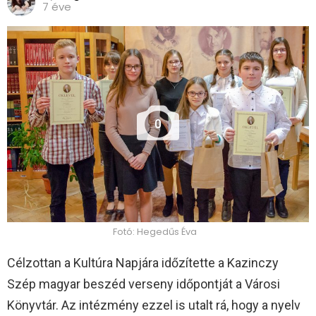
7 éve
0
Fotó: Hegedűs Éva
Célzottan a Kultúra Napjára időzítette a Kazinczy
Szép magyar beszéd verseny időpontját a Városi
Könyvtár. Az intézmény ezzel is utalt rá, hogy a nyelv