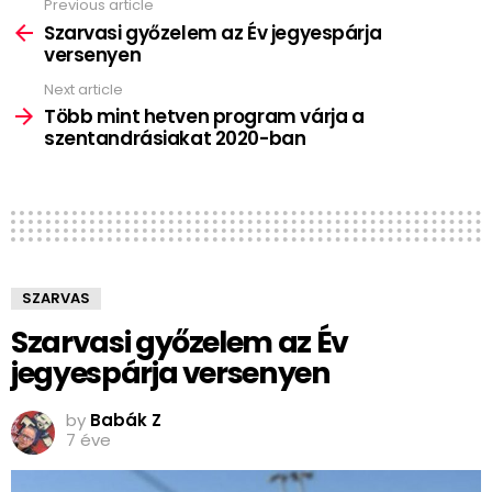
Previous article
See
more
Szarvasi győzelem az Év jegyespárja
versenyen
Next article
Több mint hetven program várja a
szentandrásiakat 2020-ban
SZARVAS
Szarvasi győzelem az Év
jegyespárja versenyen
by
Babák Z
7 éve