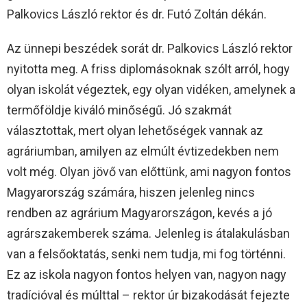
Palkovics László rektor és dr. Futó Zoltán dékán.
Az ünnepi beszédek sorát dr. Palkovics László rektor
nyitotta meg. A friss diplomásoknak szólt arról, hogy
olyan iskolát végeztek, egy olyan vidéken, amelynek a
termőföldje kiváló minőségű. Jó szakmát
választottak, mert olyan lehetőségek vannak az
agráriumban, amilyen az elmúlt évtizedekben nem
volt még. Olyan jövő van előttünk, ami nagyon fontos
Magyarország számára, hiszen jelenleg nincs
rendben az agrárium Magyarországon, kevés a jó
agrárszakemberek száma. Jelenleg is átalakulásban
van a felsőoktatás, senki nem tudja, mi fog történni.
Ez az iskola nagyon fontos helyen van, nagyon nagy
tradícióval és múlttal – rektor úr bizakodását fejezte