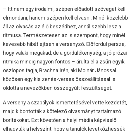
– Itt nem egy irodalmi, szépen előadott szöveget kell
elmondani, hanem szépen kell olvasni. Minél közelebb
áll az olvasás az élő beszédhez, annál szebb lesz a
ritmusa. Természetesen az is szempont, hogy minél
kevesebb hibát ejtsen a versenyző. Előfordul persze,
hogy valaki megakad, de a gördülékenység, a jó prózai
ritmika mindig nagyon fontos – árulta el a zsűri egyik
oszlopos tagja, Brachna Irén, aki Molnár Jánossal
közösen egy kis zenés-verses összeállítással is
oldotta a nevezőkben összegyűlt feszültséget.
A verseny a szabályok ismertetésével vette kezdetét,
majd kibontották a kötelező olvasmányt tartalmazó
borítékokat. Ezt követően a helyi média képviselői
elhagyták a helyszínt, hogy a tanulók levetkőzhessék