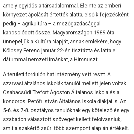
amely egyidős a társadalommal. Eleinte az emberi
környezet ápolását értették alatta, első kifejezésként
pedig – agrikultúra – a mezőgazdasággal
kapcsolódott össze. Magyarországon 1989 óta
ünnepeljük a Kultúra Napját, annak emlékére, hogy
Kölcsey Ferenc január 22-én tisztázta és látta el
dátummal nemzeti imánkat, a Himnuszt.
A területi fordulón hat intézmény vett részt. A
szarvasi általános iskolák tanulói mellett jelen voltak
Csabacsűdi Trefort Ágoston Általános Iskola és a
kondorosi Petőfi István Általános Iskola diákjai is. Az
5-6. és 7-8. osztályos tanulóknak egy kötelező és egy
szabadon választott szöveget kellett felolvasniuk,
amit a szakértő zsűri több szempont alapján értékelt.