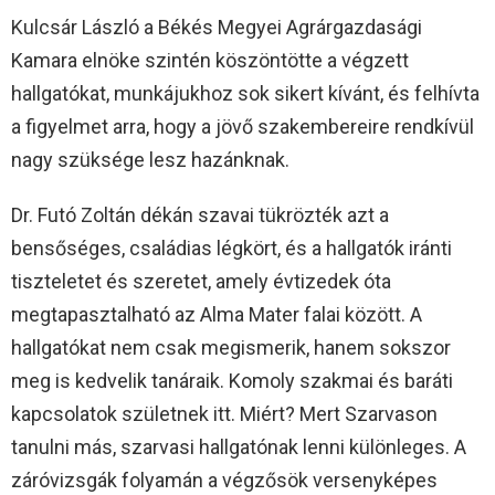
Kulcsár László a Békés Megyei Agrárgazdasági
Kamara elnöke szintén köszöntötte a végzett
hallgatókat, munkájukhoz sok sikert kívánt, és felhívta
a figyelmet arra, hogy a jövő szakembereire rendkívül
nagy szüksége lesz hazánknak.
Dr. Futó Zoltán dékán szavai tükrözték azt a
bensőséges, családias légkört, és a hallgatók iránti
tiszteletet és szeretet, amely évtizedek óta
megtapasztalható az Alma Mater falai között. A
hallgatókat nem csak megismerik, hanem sokszor
meg is kedvelik tanáraik. Komoly szakmai és baráti
kapcsolatok születnek itt. Miért? Mert Szarvason
tanulni más, szarvasi hallgatónak lenni különleges. A
záróvizsgák folyamán a végzősök versenyképes