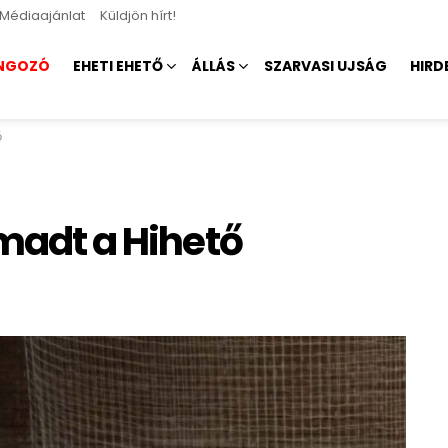
Médiaajánlat
Küldjön hírt!
NGOZÓ
EHETI EHETŐ
ÁLLÁS
SZARVASI UJSÁG
HIRD
ő
ámadt a Hihető