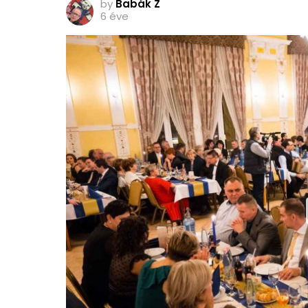
by
Babák Z
6 éve