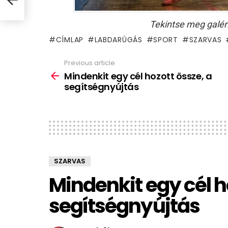
Tekintse meg galér
CÍMLAP
LABDARÚGÁS
SPORT
SZARVAS
Previous article
See
more
Mindenkit egy cél hozott össze, a
segítségnyújtás
SZARVAS
Mindenkit egy cél h
segítségnyújtás