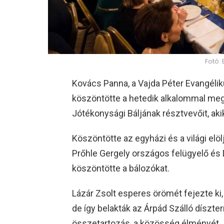
Fotó:
Kovács Panna, a Vajda Péter Evangéli
köszöntötte a hetedik alkalommal meg
Jótékonysági Báljának résztvevőit, aki
Köszöntötte az egyházi és a világi elö
Prőhle Gergely országos felügyelő és 
köszöntötte a bálozókat.
Lázár Zsolt esperes örömét fejezte ki,
de így belakták az Árpád Szálló díszte
összetartozás, a közösség élményét.