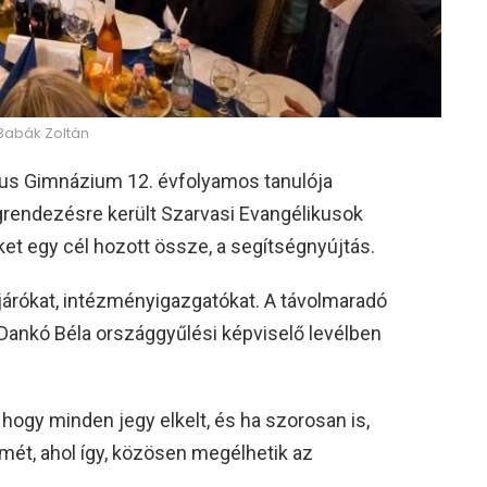
 Babák Zoltán
kus Gimnázium 12. évfolyamos tanulója
rendezésre került Szarvasi Evangélikusok
ket egy cél hozott össze, a segítségnyújtás.
ljárókat, intézményigazgatókat. A távolmaradó
Dankó Béla országgyűlési képviselő levélben
 hogy minden jegy elkelt, és ha szorosan is,
rmét, ahol így, közösen megélhetik az