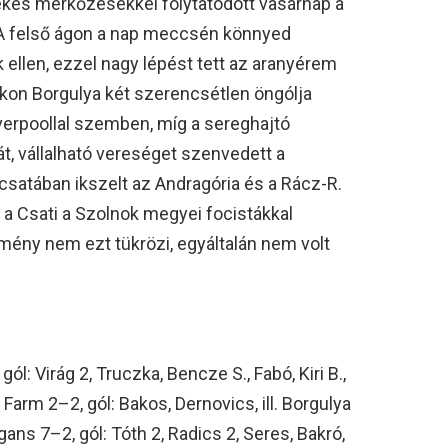
ékes mérkőzésekkel folytatódott vasárnap a
A felső ágon a nap meccsén könnyed
k ellen, ezzel nagy lépést tett az aranyérem
kon Borgulya két szerencsétlen öngólja
iverpoollal szemben, míg a sereghajtó
 vállalható vereséget szenvedett a
csatában ikszelt az Andragória és a Rácz-R.
 a Csati a Szolnok megyei focistákkal
dmény nem ezt tükrözi, egyáltalán nem volt
l: Virág 2, Truczka, Bencze S., Fabó, Kiri B.,
 Farm 2–2, gól: Bakos, Dernovics, ill. Borgulya
ans 7–2, gól: Tóth 2, Radics 2, Seres, Bakró,