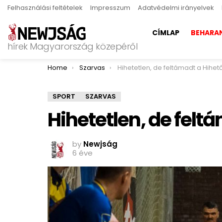
Felhasználási feltételek
Impresszum
Adatvédelmi irányelvek
CÍMLAP
BEHARA
hírek Magyarország közepéről
You are here:
Home
Szarvas
Hihetetlen, de feltámadt a Hihet
SPORT
SZARVAS
Hihetetlen, de felt
by
Newjság
6 éve