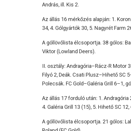
András, ill. Kis 2.
Az állás 16 mérkőzés alapján: 1. Korona
34, 4. Gólgyártók 30, 5. Nagyrét Farm 2
A góllövőlista élcsoportja. 38 gólos: B
Viktor (Lowland Deers).
II. osztály: Andragória–Rácz-R Motor 3–
Filyó 2, Deák. Csati Plusz–Hihető SC 5–6, 
Polecsák. FC Gold–Galéria Grill 6–1, gól
Az állás 17 forduló után: 1. Andragória 
4. Galéria Grill 13 (15), 5. Hihető SC 12
A góllövőlista élcsoportja. 21 gólos: La
Roland (FC Gold).