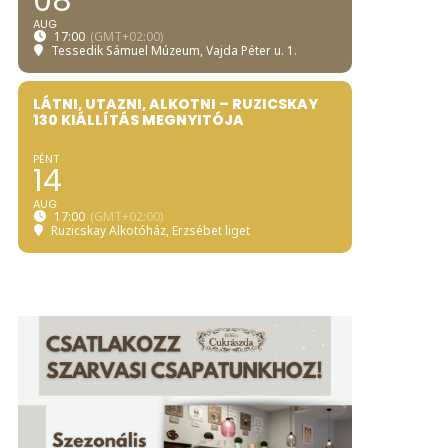
08
AUG
17:00
(GMT+02:00)
Tessedik Sámuel Múzeum
, Vajda Péter u. 1.
LÁTNI, UTAZNI, ALKOTNI – RUZICSKAY
130 KIÁLLÍTÁS MEGNYITÓJA
PÉNT
14
AUG
17:00
(GMT+02:00)
Ruzicskay Alkotóház
, Erzsébet liget