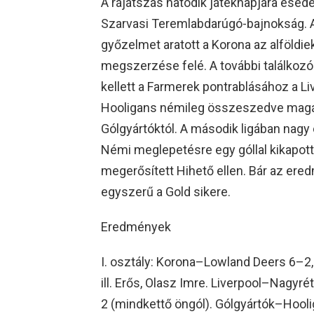
A rájátszás hatodik játéknapjára esed
Szarvasi Teremlabdarúgó-bajnokság. 
győzelmet aratott a Korona az alföldie
megszerzése felé. A további találkozó
kellett a Farmerek pontrablásához a L
Hooligans némileg összeszedve magát,
Gólgyártóktól. A második ligában nagy 
Némi meglepetésre egy góllal kikapott
megerősített Hihető ellen. Bár az ere
egyszerű a Gold sikere.
Eredmények
I. osztály: Korona–Lowland Deers 6–2, gó
ill. Erős, Olasz Imre. Liverpool–Nagyrét
2 (mindkettő öngól). Gólgyártók–Hoolig