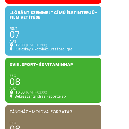
„LÓRÁNT SZEMMEL” CÍMŰ ÉLETINTERJÚ-
FILM VETÍTÉSE
PÉNT
07
AUG
17:00
(GMT+02:00)
Ruzicskay Alkotóház
, Erzsébet liget
XVIII. SPORT- ÉS VITAMINNAP
SZO
08
AUG
10:00
(GMT+02:00)
Békésszentandrás - sporttelep
TÁNCHÁZ
-
MOLDVAI FORGATAG
SZO