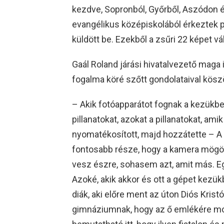
kezdve, Sopronból, Győrből, Aszódon 
evangélikus középiskolából érkeztek 
küldött be. Ezekből a zsűri 22 képet vá
Gaál Roland járási hivatalvezető maga 
fogalma köré szőtt gondolataival köszö
– Akik fotóapparátot fognak a kezükbe
pillanatokat, azokat a pillanatokat, amik s
nyomatékosított, majd hozzátette – 
fontosabb része, hogy a kamera mögött
vesz észre, sohasem azt, amit más. Egy 
Azoké, akik akkor és ott a gépet kezü
diák, aki előre ment az úton Diós Kris
gimnáziumnak, hogy az ő emlékére mos