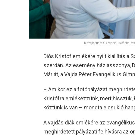
Kitajkáné Szántai Mária és
Diós Kristóf emlékére nyílt kiállítás a 
szerdán. Az esemény háziasszonya, De
Máriát, a Vajda Péter Evangélikus Gim
– Amikor ez a fotópályázat meghirdetés
Kristófra emlékezzünk, mert hisszük, 
köztünk is van – mondta elcsukló hang
A vajdás diák emlékére az evangéliku
meghirdetett pályázati felhívásra az o