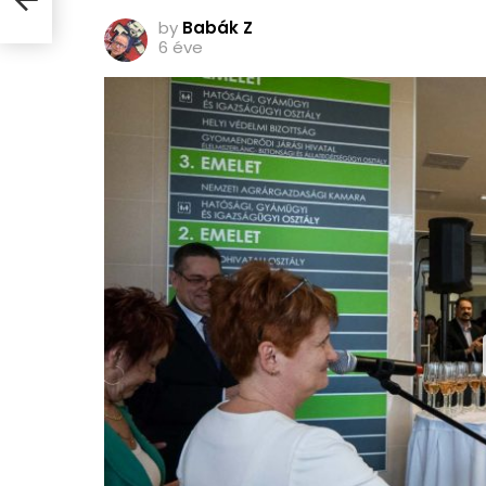
by
Babák Z
6 éve