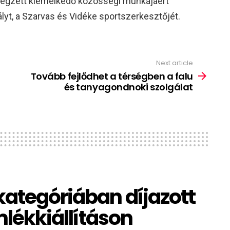
égzett kiemelkedő közösségi munkájáért
hályt, a Szarvas és Vidéke sportszerkesztőjét.
Next article
Tovább fejlődhet a térségben a falu
és tanyagondnoki szolgálat
kategóriában díjazott
emlékkiállításon