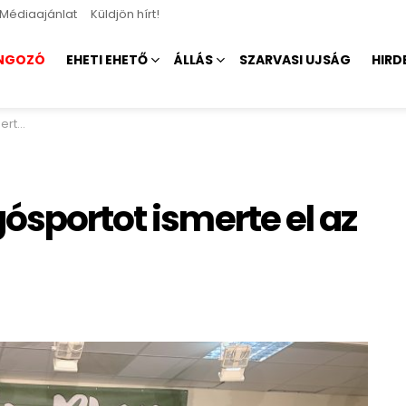
Médiaajánlat
Küldjön hírt!
NGOZÓ
EHETI EHETŐ
ÁLLÁS
SZARVASI UJSÁG
HIRD
MLSZ
ósportot ismerte el az