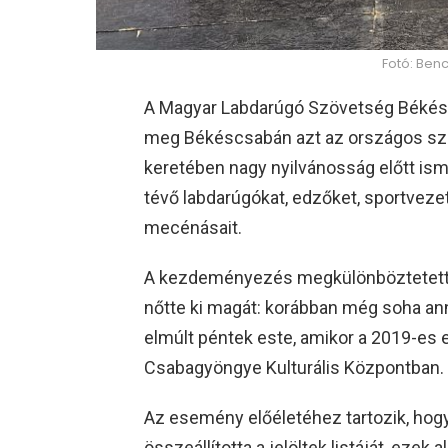
Fotó: Benc
A Magyar Labdarúgó Szövetség Békés 
meg Békéscsabán azt az országos szin
keretében nagy nyilvánosság előtt ism
tévő labdarúgókat, edzőket, sportvezet
mecénásait.
A kezdeményezés megkülönböztetett 
nőtte ki magát: korábban még soha an
elmúlt péntek este, amikor a 2019-es 
Csabagyöngye Kulturális Központban.
Az esemény előéletéhez tartozik, hogy
összeállította a jelöltek listáját, ezek