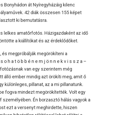
és Bonyhádon át Nyíregyházáig kilenc
pályaművek. 42 diák összesen 155 képet
lasztott ki bemutatásra.
is lelkes amatőrfotós. Házigazdaként az idő
ntötte a kiállítókat és az érdeklődőket.
, és megpróbálják megörökíteni a
 o h a t ö b b é n e m j ö n n e k v i s s z a –
A fotózásnak van egy szerintem még
 álló ember mindig azt örökíti meg, amit ő
különleges, pillanat, az a mi pillanatunk.
kbe fogva mindezt megörökítették. Volt egy
tóf személyében. Én borzasztó hálás vagyok a
t ezt a versenyt meghirdette, hiszen