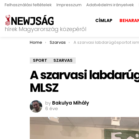
Felhasználási feltételek
Impresszum
Adatvédelmi irányelvek
CÍMLAP
BEHARA
hírek Magyarország közepéről
You are here:
Home
Szarvas
A szarvasi labdarúgósportot ismerte el az 
SPORT
SZARVAS
A szarvasi labdarúg
MLSZ
by
Bakulya Mihály
6 éve