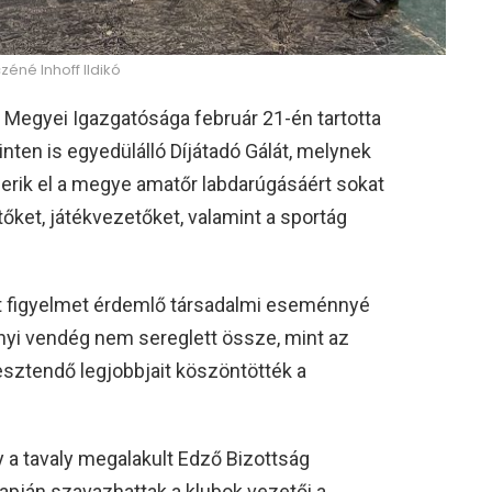
zéné Inhoff Ildikó
Megyei Igazgatósága február 21-én tartotta
ten is egyedülálló Díjátadó Gálát, melynek
erik el a megye amatőr labdarúgásáért sokat
őket, játékvezetőket, valamint a sportág
figyelmet érdemlő társadalmi eseménnyé
nyi vendég nem sereglett össze, mint az
esztendő legjobbjait köszöntötték a
 a tavaly megalakult Edző Bizottság
 alapján szavazhattak a klubok vezetői a