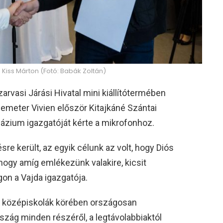
 Kiss Márton (Fotó: Babák Zoltán)
Szarvasi Járási Hivatal mini kiállítótermében
meter Vivien először Kitajkáné Szántai
názium igazgatóját kérte a mikrofonhoz.
re került, az egyik célunk az volt, hogy Diós
hogy amíg emlékezünk valakire, kicsit
on a Vajda igazgatója.
s középiskolák körében országosan
rszág minden részéről, a legtávolabbiaktól