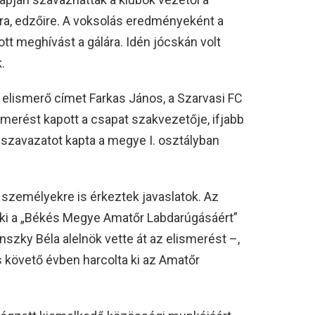
ra, edzőire. A voksolás eredményeként a
tt meghívást a gálára. Idén jócskán volt
.
” elismerő címet Farkas János, a Szarvasi FC
merést kapott a csapat szakvezetője, ifjabb
szavazatot kapta a megye I. osztályban
személyekre is érkeztek javaslatok. Az
 ki a „Békés Megye Amatőr Labdarúgásáért”
szky Béla alelnök vette át az elismerést –,
 követő évben harcolta ki az Amatőr