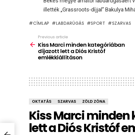
Békés megye amatőr labdarúgásáért v
illették „Grassroots-díjjal” Bakulya Mi
CÍMLAP
LABDARÚGÁS
SPORT
SZARVAS
Previous article
See
more
Kiss Marci minden kategóriában
díjazott lett a Diós Kristóf
emlékkiállításon
OKTATÁS
SZARVAS
ZÖLD ZÓNA
Kiss Marci minden 
lett a Diós Kristóf 