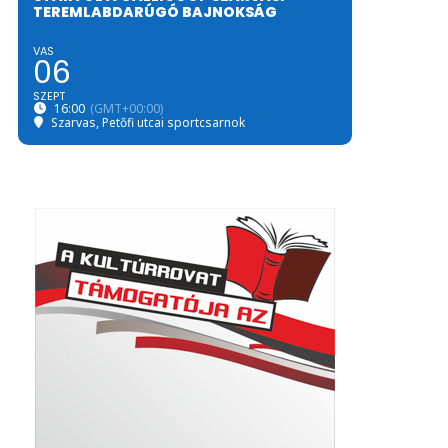
TEREMLABDARÚGÓ BAJNOKSÁG
VAS
06
SZEPT
16:00
(GMT+00:00)
Szarvas, Petőfi utcai sportcsarnok