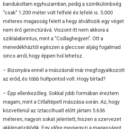
bandukoltam egyhuzamban, pedig a szintkülönbség
“csak” 1.200 méter volt felfelé és lefelé is. 5.000
méteres magasság felett a hegy átváltozik egy véget
nem érő gerinctúrává. Viszont itt nem akkora a
sziklalabirintus, mint a “Csillaghegyen”. Ott a
menedékháztól egészen a gleccser aljáig fogalmad
sincs arról, hogy éppen hol lehetsz.
– Bizonyára ennél a mászásnál már megfogyatkozott
az erőd, és több holtpontod volt. Hogy bírtad?
– Épp ellenkezőleg. Sokkal jobb formában éreztem
magam, mint a Citlaltépetl mászása során. Az, hogy
közvetlenül az Iztaccíhuatl előtt jártam 5.636
méteren, nagyon sokat jelentett, hiszen a szervezet
akklimatizálódik. Egy időre megjegyzi a magasságot