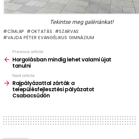
Tekintse meg galériánkat!
CÍMLAP
OKTATÁS
SZARVAS
VAJDA PÉTER EVANGÉLIKUS GIMNÁZIUM
Previous article
See
more
Horgolásban mindig lehet valami újat
tanulni
Next article
Rajpályázattal zárták a
településfejlesztési pályázatot
Csabacsűdön