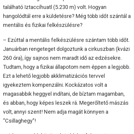
található Iztaccíhuatl (5.230 m) volt. Hogyan
hangolódtál erre a küldetésre? Még több időt szántál a
mentális és fizikai felkészülésre?
– Ezúttal a mentális felkészülésre szántam több időt.
Januárban rengeteget dolgoztunk a cirkuszban (kvázi
260 óra), így sajnos nem maradt idő az edzésekre.
Tudtam, hogy a fizikai állapotom nem éppen a legjobb.
Ezt a lehető legjobb akklimatizációs tervvel
igyekeztem kompenzálni. Kockázatos volt a
magasabbik heggyel indítani, de bíztam magamban,
és abban, hogy képes leszek rá. Megerőltető mászás
volt, annyi szent! Nem adja magát könnyen a
“Csillaghegy”!