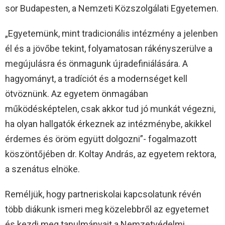
sor Budapesten, a Nemzeti Közszolgálati Egyetemen.
„Egyetemünk, mint tradicionális intézmény a jelenben
él és a jövőbe tekint, folyamatosan rákényszerülve a
megújulásra és önmagunk újradefiniálására. A
hagyományt, a tradíciót és a modernséget kell
ötvöznünk. Az egyetem önmagában
működésképtelen, csak akkor tud jó munkát végezni,
ha olyan hallgatók érkeznek az intézménybe, akikkel
érdemes és öröm együtt dolgozni”- fogalmazott
köszöntőjében dr. Koltay András, az egyetem rektora,
a szenátus elnöke.
Reméljük, hogy partneriskolai kapcsolatunk révén
több diákunk ismeri meg közelebbről az egyetemet
és kezdi meg tanulmányait a Nemzetvédelmi