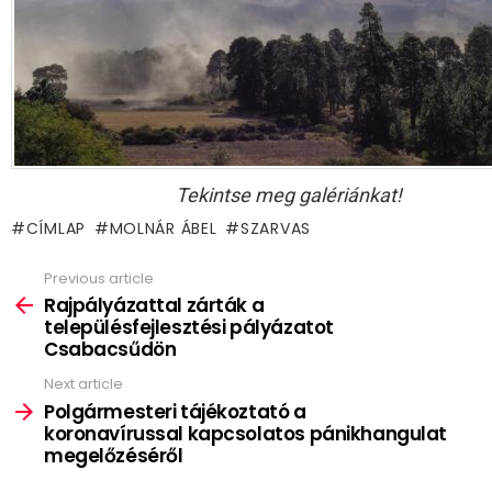
Tekintse meg galériánkat!
CÍMLAP
MOLNÁR ÁBEL
SZARVAS
Previous article
See
more
Rajpályázattal zárták a
településfejlesztési pályázatot
Csabacsűdön
Next article
Polgármesteri tájékoztató a
koronavírussal kapcsolatos pánikhangulat
megelőzéséről