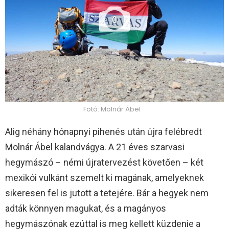
0
Fotó: Molnár Ábel
Alig néhány hónapnyi pihenés után újra felébredt
Molnár Ábel kalandvágya. A 21 éves szarvasi
hegymászó – némi újratervezést követően – két
mexikói vulkánt szemelt ki magának, amelyeknek
sikeresen fel is jutott a tetejére. Bár a hegyek nem
adták könnyen magukat, és a magányos
hegymászónak ezúttal is meg kellett küzdenie a