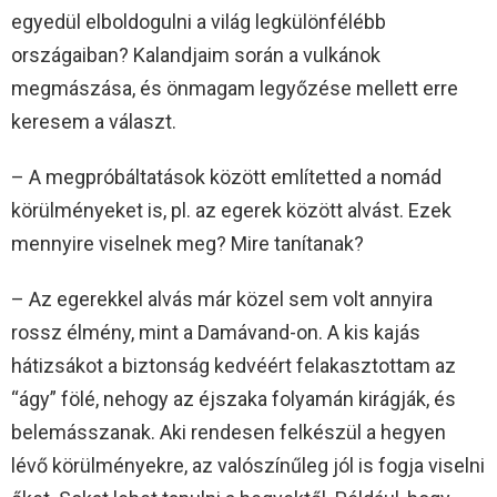
egyedül elboldogulni a világ legkülönfélébb
országaiban? Kalandjaim során a vulkánok
megmászása, és önmagam legyőzése mellett erre
keresem a választ.
– A megpróbáltatások között említetted a nomád
körülményeket is, pl. az egerek között alvást. Ezek
mennyire viselnek meg? Mire tanítanak?
– Az egerekkel alvás már közel sem volt annyira
rossz élmény, mint a Damávand-on. A kis kajás
hátizsákot a biztonság kedvéért felakasztottam az
“ágy” fölé, nehogy az éjszaka folyamán kirágják, és
belemásszanak. Aki rendesen felkészül a hegyen
lévő körülményekre, az valószínűleg jól is fogja viselni