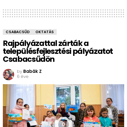
CSABACSŰD
OKTATÁS
Rajpályázattal zárták a
településfejlesztési pályázatot
Csabacsűdön
by
Babák Z
6 éve
0