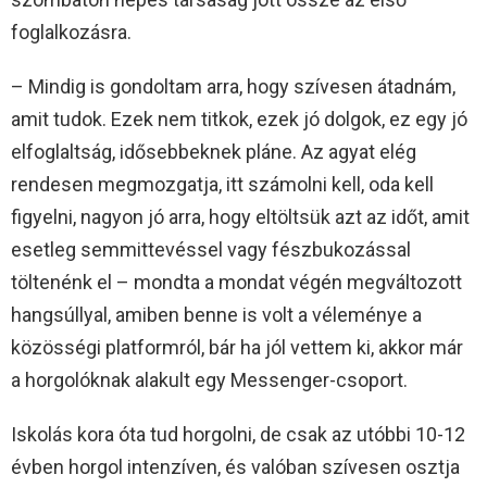
foglalkozásra.
– Mindig is gondoltam arra, hogy szívesen átadnám,
amit tudok. Ezek nem titkok, ezek jó dolgok, ez egy jó
elfoglaltság, idősebbeknek pláne. Az agyat elég
rendesen megmozgatja, itt számolni kell, oda kell
figyelni, nagyon jó arra, hogy eltöltsük azt az időt, amit
esetleg semmittevéssel vagy fészbukozással
töltenénk el – mondta a mondat végén megváltozott
hangsúllyal, amiben benne is volt a véleménye a
közösségi platformról, bár ha jól vettem ki, akkor már
a horgolóknak alakult egy Messenger-csoport.
Iskolás kora óta tud horgolni, de csak az utóbbi 10-12
évben horgol intenzíven, és valóban szívesen osztja