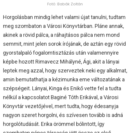
Fotó: Babák Zoltán
Horgolásban mindig lehet valami újat tanulni, tudtam
meg szombaton a Városi Könyvtárban. Pláne annak,
akinek a rövid pálca, a ráhajtásos pálca nem mond
semmit, mint jelen sorok írójának, de aztán egy rövid
gyorstalpaló fogalomtisztázás után valamennyire
képbe hozott Rimavecz Mihályné, Ági, akit a lányai
leptek meg azzal, hogy szerveztek neki egy alkalmat,
amin bemutathatja a kézimunka eme változatának a
szépségeit. Lányai, Kinga és Enikő vette fel a tudta
nélkül a kapcsolatot Baginé Tóth Erikával, a Városi
Könyvtár vezetőjével, mert tudta, hogy édesanyja
nagyon szeret horgolni, és szívesen tovább is adná
horgolótudását. Erika örömmel bólintott, így
szombaton népes társaság jött össze az első