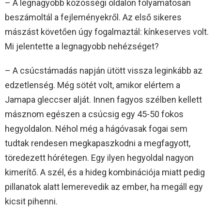
– A legnagyobb közösségi oldalon folyamatosan
beszámoltál a fejleményekről. Az első sikeres
mászást követően úgy fogalmaztál: kínkeserves volt.
Mi jelentette a legnagyobb nehézséget?
– A csúcstámadás napján ütött vissza leginkább az
edzetlenség. Még sötét volt, amikor elértem a
Jamapa gleccser alját. Innen fagyos szélben kellett
másznom egészen a csúcsig egy 45-50 fokos
hegyoldalon. Néhol még a hágóvasak fogai sem
tudtak rendesen megkapaszkodni a megfagyott,
töredezett hórétegen. Egy ilyen hegyoldal nagyon
kimerítő. A szél, és a hideg kombinációja miatt pedig
pillanatok alatt lemerevedik az ember, ha megáll egy
kicsit pihenni.