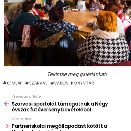
Tekintse meg galériánkat!
CÍMLAP
SZARVAS
VÁROSI KÖNYVTÁR
Previous article
See
more
Szarvasi sportolót támogatnak a Négy
évszak futóverseny bevételéből
Next article
Partneriskolai megállapodást kötött a