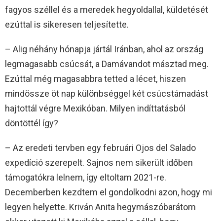
fagyos széllel és a meredek hegyoldallal, küldetését
ezúttal is sikeresen teljesítette.
– Alig néhány hónapja jártál Iránban, ahol az ország
legmagasabb csúcsát, a Damávandot másztad meg.
Ezúttal még magasabbra tetted a lécet, hiszen
mindössze öt nap különbséggel két csúcstámadást
hajtottál végre Mexikóban. Milyen indíttatásból
döntöttél így?
– Az eredeti tervben egy februári Ojos del Salado
expedíció szerepelt. Sajnos nem sikerült időben
támogatókra lelnem, így eltoltam 2021-re.
Decemberben kezdtem el gondolkodni azon, hogy mi
legyen helyette. Kriván Anita hegymászóbarátom