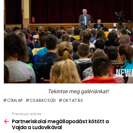
Tekintse meg galériánkat!
CÍMLAP
CSABACSŰD
OKTATÁS
Previous article
See
more
Partneriskolai megállapodást kötött a
Vajda a Ludovikával