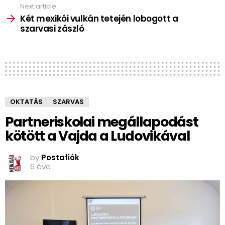
Next article
Két mexikói vulkán tetején lobogott a
szarvasi zászló
OKTATÁS
SZARVAS
Partneriskolai megállapodást
kötött a Vajda a Ludovikával
by
Postafiók
6 éve