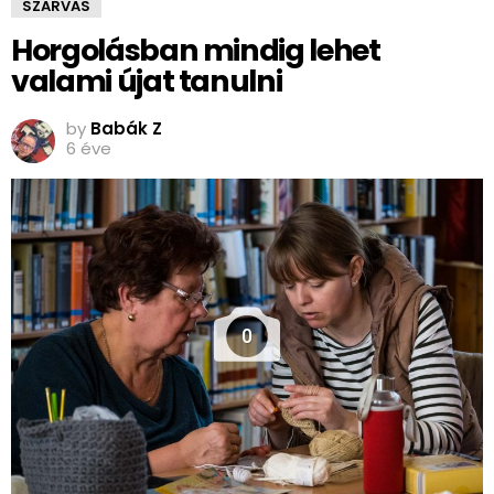
SZARVAS
Horgolásban mindig lehet
valami újat tanulni
by
Babák Z
6 éve
0