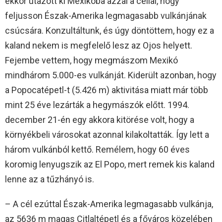
ekkor utazott ki Mexikóba azzal a céllal, hogy
feljusson Észak-Amerika legmagasabb vulkánjának
csúcsára. Konzultáltunk, és úgy döntöttem, hogy ez a
kaland nekem is megfelelő lesz az Ojos helyett.
Fejembe vettem, hogy megmászom Mexikó
mindhárom 5.000-es vulkánját. Kiderült azonban, hogy
a Popocatépetl-t (5.426 m) aktivitása miatt már több
mint 25 éve lezárták a hegymászók előtt. 1994.
december 21-én egy akkora kitörése volt, hogy a
környékbeli városokat azonnal kilakoltatták. Így lett a
három vulkánból kettő. Remélem, hogy 60 éves
koromig lenyugszik az El Popo, mert remek kis kaland
lenne az a tűzhányó is.
– A cél ezúttal Észak-Amerika legmagasabb vulkánja,
az 5636 m magas Citlaltépetl és a főváros közelében