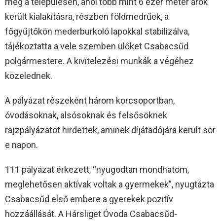
meg a településen, ahol több mint 6 ezer méter árok
került kialakításra, részben földmedrűek, a
főgyűjtőkön mederburkoló lapokkal stabilizálva,
tájékoztatta a vele szemben ülőket Csabacsűd
polgármestere. A kivitelezési munkák a végéhez
közelednek.
A pályázat részeként három korcsoportban,
óvodásoknak, alsósoknak és felsősöknek
rajzpályázatot hirdettek, aminek díjátadójára került sor
e napon.
111 pályázat érkezett, “nyugodtan mondhatom,
meglehetősen aktívak voltak a gyermekek”, nyugtázta
Csabacsűd első embere a gyerekek pozitív
hozzáállását. A Hársliget Óvoda Csabacsűd-