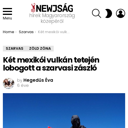
SEARCH
L
SWITCH
hírek Magyarország
SKIN
Menu
közepéről
You are here:
Home
Szarvas
Két mexikói vulkán tetején lobogott a szarvasi zászló
SZARVAS
ZÖLD ZÓNA
Két mexikói vulkán tetején
lobogott a szarvasi zászló
by
Hegedűs Éva
6 éve