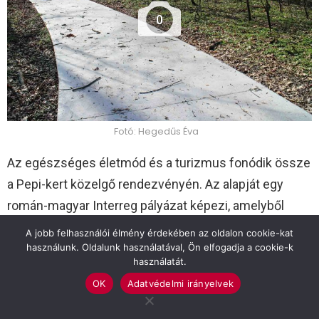
0
Fotó: Hegedűs Éva
Az egészséges életmód és a turizmus fonódik össze
a Pepi-kert közelgő rendezvényén. Az alapját egy
román-magyar Interreg pályázat képezi, amelyből
egyebek mellett egy 2,5 km-es sétaút létesült. A
A jobb felhasználói élmény érdekében az oldalon cookie-kat
sétány a neves festőművész Bolza Mariette nevét
használunk. Oldalunk használatával, Ön elfogadja a cookie-k
használatát.
viseli, a hivatalos névadó ünnepségre pedig április 26-
OK
Adatvédelmi irányelvek
án, egy futóversenyt kapcsolva kerül sor.