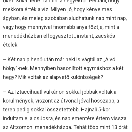
őket. Sokat lehet tanulni a hegyektől. Például, hogy
mekkora érték a víz. Milyen jó, hogy kényelmes
ágyban, és meleg szobában aludhatunk nap mint nap,
vagy hogy mennyivel finomabb anya főztje, mint a
menedékházban elfogyasztott, instant, zacskós
ételek.
– Két nap pihenő után már neki is vágtál az „Alvó
hölgy”-nek. Mennyiben hasonlított egymáshoz a két
hegy? Mik voltak az alapvető különbségek?
– Az Iztaccíhuatl vulkánon sokkal jobbak voltak a
körülmények, viszont az útvonal jóval hosszabb, a
terep pedig sokkal összetettebb. Hajnali 5-kor
indultam el a csúcsra, és naplementére értem vissza
az Altzomoni menedékházba. Tehát több mint 13 órát