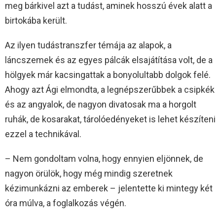
meg bárkivel azt a tudást, aminek hosszú évek alatt a
birtokába került.
Az ilyen tudástranszfer témája az alapok, a
láncszemek és az egyes pálcák elsajátítása volt, de a
hölgyek már kacsingattak a bonyolultabb dolgok felé.
Ahogy azt Ági elmondta, a legnépszerűbbek a csipkék
és az angyalok, de nagyon divatosak ma a horgolt
ruhák, de kosarakat, tárolóedényeket is lehet készíteni
ezzel a technikával.
– Nem gondoltam volna, hogy ennyien eljönnek, de
nagyon örülök, hogy még mindig szeretnek
kézimunkázni az emberek – jelentette ki mintegy két
óra múlva, a foglalkozás végén.