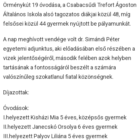
Örménykút 19 óvodása, a Csabacsűdi Trefort Ágoston
Általános Iskola alsó tagozatos diákjai közül 48, míg
felsősei közül 44 gyermek nyújtott be pályamunkát.
A nap meghívott vendége volt dr. Simándi Péter
egyetemi adjunktus, aki előadásában első részében a
vizek jelentőségéről, második felében azok helyben
tartásának a fontosságáról beszélt a számára
valószínűleg szokatlanul fiatal közönségnek.
Díjazottak:
Óvodások:
I.helyezett Kisházi Mia 5 éves, középsős gyermek
II.helyezett Janecskó Orsolya 6 éves gyermek
III.helyezett Palyov Liliána 5 éves gyermek