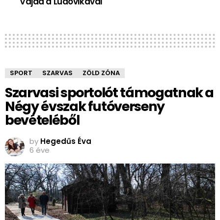
Vajda a Ludovikával
SPORT
SZARVAS
ZÖLD ZÓNA
Szarvasi sportolót támogatnak a
Négy évszak futóverseny
bevételéből
by
Hegedűs Éva
6 éve