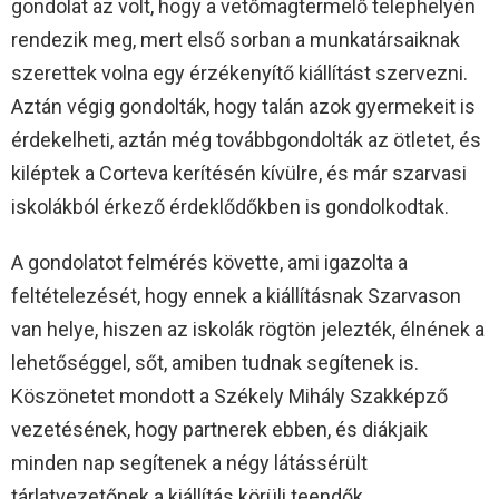
gondolat az volt, hogy a vetőmagtermelő telephelyén
rendezik meg, mert első sorban a munkatársaiknak
szerettek volna egy érzékenyítő kiállítást szervezni.
Aztán végig gondolták, hogy talán azok gyermekeit is
érdekelheti, aztán még továbbgondolták az ötletet, és
kiléptek a Corteva kerítésén kívülre, és már szarvasi
iskolákból érkező érdeklődőkben is gondolkodtak.
A gondolatot felmérés követte, ami igazolta a
feltételezését, hogy ennek a kiállításnak Szarvason
van helye, hiszen az iskolák rögtön jelezték, élnének a
lehetőséggel, sőt, amiben tudnak segítenek is.
Köszönetet mondott a Székely Mihály Szakképző
vezetésének, hogy partnerek ebben, és diákjaik
minden nap segítenek a négy látássérült
tárlatvezetőnek a kiállítás körüli teendők