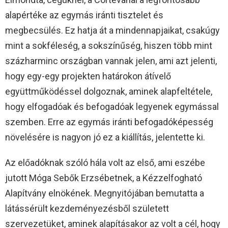
alapértéke az egymás iránti tisztelet és
megbecsülés. Ez hatja át a mindennapjaikat, csakúgy
mint a sokféleség, a sokszínűség, hiszen több mint
százharminc országban vannak jelen, ami azt jelenti,
hogy egy-egy projekten határokon átívelő
együttműködéssel dolgoznak, aminek alapfeltétele,
hogy elfogadóak és befogadóak legyenek egymással
szemben. Erre az egymás iránti befogadóképesség
növelésére is nagyon jó ez a kiállítás, jelentette ki.
Az előadóknak szóló hála volt az első, ami eszébe
jutott Móga Sebők Erzsébetnek, a Kézzelfogható
Alapítvány elnökének. Megnyitójában bemutatta a
látássérült kezdeményezésből született
szervezetüket, aminek alapításakor az volt a cél, hogy