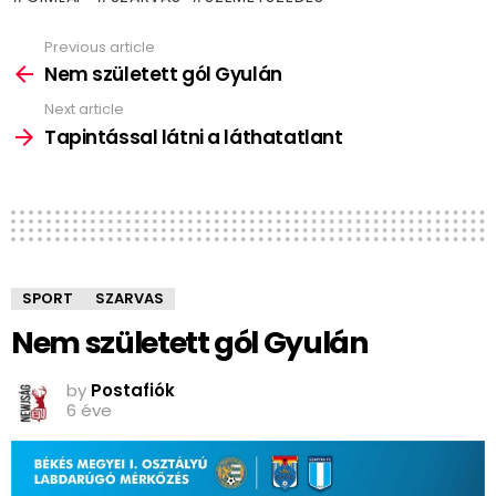
Previous article
See
more
Nem született gól Gyulán
Next article
Tapintással látni a láthatatlant
SPORT
SZARVAS
Nem született gól Gyulán
by
Postafiók
6 éve