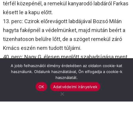
térfél közepénél, a remekül kanyarodó labdáról Farkas
késett le a kapu előtt.
13. perc: Czirok előrevágott labdájával Bozsó Milán
hagyta faképnél a védelmünket, majd miután beért a
tizenhatoson belülre lőtt, de a szöget remekül záró
Krnács eszén nem tudott túljárni.
40. perc: Nagy G. élesen meglőtt szabadrúgása ment
el a bal kapufa mellett.
A jobb felhasználói élmény érdekében az oldalon cookie-kat
használunk. Oldalunk használatával, Ön elfogadja a cookie-k
használatát.
51. perc: Czirok jobboldali beadása gurult el a
OK
Adatvédelmi irányelvek
gólvonalunk előtt.
52. perc: Bozsó Milán beadását Czirok fejelte kapura
középről, de erőtlen próbálkozása nem okozott
gondot Krnácsnak. Az ellentámadásból ígéretes
kontrát indítottunk, de a kettő az egyeses szituációt