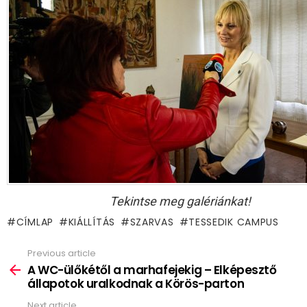
Tekintse meg galériánkat!
CÍMLAP
KIÁLLÍTÁS
SZARVAS
TESSEDIK CAMPUS
Previous article
See
more
A WC-ülőkétől a marhafejekig – Elképesztő
állapotok uralkodnak a Körös-parton
Next article