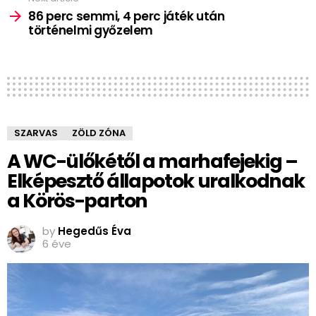
86 perc semmi, 4 perc játék után
történelmi győzelem
SZARVAS
ZÖLD ZÓNA
A WC-ülőkétől a marhafejekig –
Elképesztő állapotok uralkodnak
a Körös-parton
by
Hegedűs Éva
6 éve