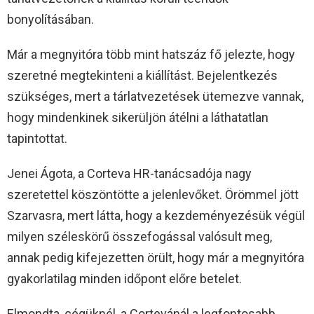
bonyolításában.
Már a megnyitóra több mint hatszáz fő jelezte, hogy
szeretné megtekinteni a kiállítást. Bejelentkezés
szükséges, mert a tárlatvezetések ütemezve vannak,
hogy mindenkinek sikerüljön átélni a láthatatlan
tapintottat.
Jenei Ágota, a Corteva HR-tanácsadója nagy
szeretettel köszöntötte a jelenlevőket. Örömmel jött
Szarvasra, mert látta, hogy a kezdeményezésük végül
milyen széleskörű összefogással valósult meg,
annak pedig kifejezetten örült, hogy már a megnyitóra
gyakorlatilag minden időpont előre betelet.
Elmondta, cégüknél, a Cortevánál a legfontosabb