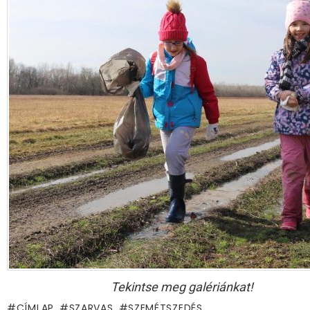
Tekintse meg galériánkat!
CÍMLAP
SZARVAS
SZEMÉTSZEDÉS