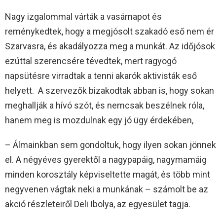
Nagy izgalommal várták a vasárnapot és
reménykedtek, hogy a megjósolt szakadó eső nem ér
Szarvasra, és akadályozza meg a munkát. Az időjósok
ezúttal szerencsére tévedtek, mert ragyogó
napsütésre virradtak a tenni akarók aktivisták eső
helyett. A szervezők bizakodtak abban is, hogy sokan
meghallják a hívó szót, és nemcsak beszélnek róla,
hanem meg is mozdulnak egy jó ügy érdekében,
– Álmainkban sem gondoltuk, hogy ilyen sokan jönnek
el. A négyéves gyerektől a nagypapáig, nagymamáig
minden korosztály képviseltette magát, és több mint
negyvenen vágtak neki a munkának – számolt be az
akció részleteiről Deli Ibolya, az egyesület tagja.