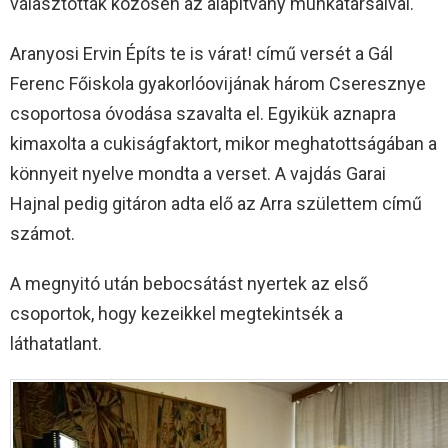
választották közösen az alapítvány munkatársaival.
Aranyosi Ervin Építs te is várat! című versét a Gál
Ferenc Főiskola gyakorlóovijának három Cseresznye
csoportosa óvodása szavalta el. Egyikük aznapra
kimaxolta a cukiságfaktort, mikor meghatottságában a
könnyeit nyelve mondta a verset. A vajdás Garai
Hajnal pedig gitáron adta elő az Arra születtem című
számot.
A megnyitó után bebocsátást nyertek az első
csoportok, hogy kezeikkel megtekintsék a
láthatatlant.