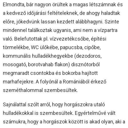
Elmondta, bár nagyon örültek a magas létszámnak és
a kedvező időjárási feltételeknek, de ahogy haladtak
előre, jókedvünk lassan kezdett alábbhagyni. Szinte
mindennel találkoztak ugyanis, ami nem a vízpartra
való. Belefutottak pl. vízvezetékcsőbe, építési
törmelékbe, WC ülőkébe, papucsba, cipőbe,
kommunális hulladékhegyekbe (dezodoros,
mosogató, borotvahab flakon) disznótorból
megmaradt csontokba és bokorba hajított
marhafejekre. A folyónál a Romániából érkező
szeméthalommal szembesültek.
Sajnálattal szólt arról, hogy horgászokra utaló
hulladékokkal is szembesültek. Egyértelművé vált
számukra, hogy a horgászok között is akad olyan, aki a