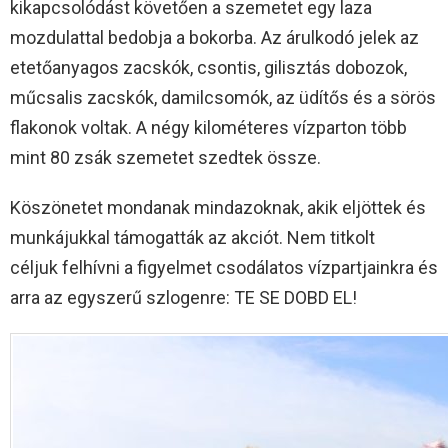
kikapcsolódást követően a szemetet egy laza
mozdulattal bedobja a bokorba. Az árulkodó jelek az
etetőanyagos zacskók, csontis, gilisztás dobozok,
műcsalis zacskók, damilcsomók, az üdítős és a sörös
flakonok voltak. A négy kilométeres vízparton több
mint 80 zsák szemetet szedtek össze.
Köszönetet mondanak mindazoknak, akik eljöttek és
munkájukkal támogatták az akciót. Nem titkolt
céljuk felhívni a figyelmet csodálatos vízpartjainkra és
arra az egyszerű szlogenre: TE SE DOBD EL!