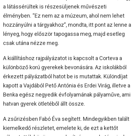
a látássérültek is részesüljenek művészeti
élményben. “Ez nem az a múzeum, ahol nem lehet
hozzányúlni a tárgyakhoz”, mondta, itt pont az lenne a
lényeg, hogy először tapogassa meg, majd esetleg
csak utána nézze meg.
A kiállításhoz rajpályázatot is kapcsolt a Corteva a
különböző korú gyerekek bevonására. Az
iskolákból
érkezett pályázatból hatot be is mutattak. Különdíjat
kapott a Vajdából Pető Antónia és Erdei Virág, illetve a
Benka egész negyedik évfolyamának pályaműve, ami
hatvan gyerek ötletéből állt össze.
A zsűrizésben Fabó Éva segített. Mindegyikben talált
kiemelkedő részletet, emelete ki, de ezt a kettőt