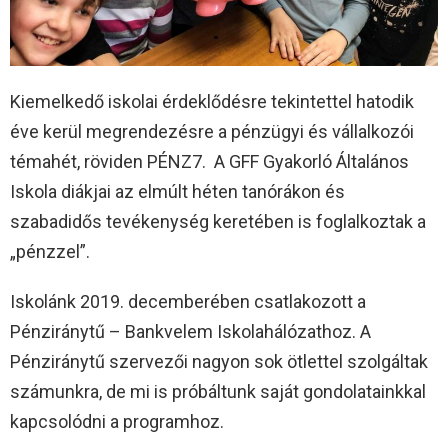
Kiemelkedő iskolai érdeklődésre tekintettel hatodik
éve kerül megrendezésre a pénzügyi és vállalkozói
témahét, röviden PÉNZ7. A GFF Gyakorló Általános
Iskola diákjai az elmúlt héten tanórákon és
szabadidős tevékenység keretében is foglalkoztak a
„pénzzel”.
Iskolánk 2019. decemberében csatlakozott a
Pénziránytű – Bankvelem Iskolahálózathoz. A
Pénziránytű szervezői nagyon sok ötlettel szolgáltak
számunkra, de mi is próbáltunk saját gondolatainkkal
kapcsolódni a programhoz.