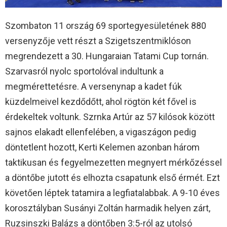
Szombaton 11 ország 69 sportegyesületének 880
versenyzője vett részt a Szigetszentmiklóson
megrendezett a 30. Hungaraian Tatami Cup tornán.
Szarvasról nyolc sportolóval indultunk a
megmérettetésre. A versenynap a kadet fúk
küzdelmeivel kezdődőtt, ahol rögtön két fővel is
érdekeltek voltunk. Szrnka Artúr az 57 kilósok között
sajnos elakadt ellenfelében, a vigaszágon pedig
döntetlent hozott, Kerti Kelemen azonban három
taktikusan és fegyelmezetten megnyert mérkőzéssel
a döntőbe jutott és elhozta csapatunk első érmét. Ezt
követően léptek tatamira a legfiatalabbak. A 9-10 éves
korosztályban Susányi Zoltán harmadik helyen zárt,
Ruzsinszki Balázs a döntőben 3:5-ról az utolsó