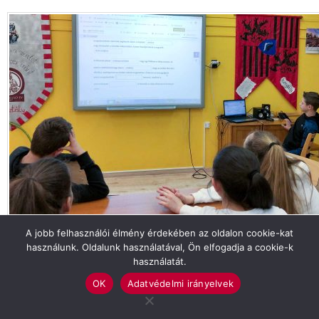
Tekintse meg galériánkat!
A jobb felhasználói élmény érdekében az oldalon cookie-kat
használunk. Oldalunk használatával, Ön elfogadja a cookie-k
CÍMLAP
GYAKORLÓ
OKTATÁS
SZARVAS
használatát.
OK
Adatvédelmi irányelvek
Previous article
See
more
7 sárga, 2 piros, 2 büntető mellett