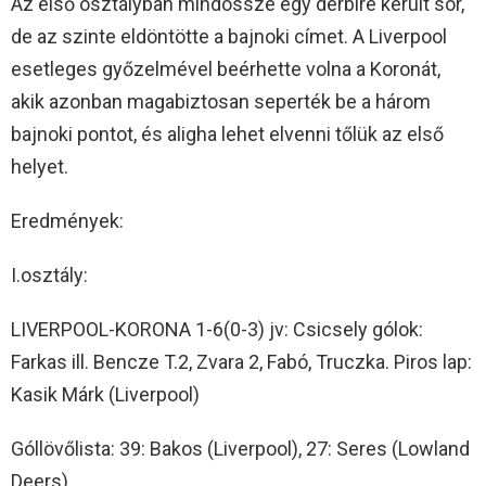
Az első osztályban mindössze egy derbire került sor,
de az szinte eldöntötte a bajnoki címet. A Liverpool
esetleges győzelmével beérhette volna a Koronát,
akik azonban magabiztosan seperték be a három
bajnoki pontot, és aligha lehet elvenni tőlük az első
helyet.
Eredmények:
I.osztály:
LIVERPOOL-KORONA 1-6(0-3) jv: Csicsely gólok:
Farkas ill. Bencze T.2, Zvara 2, Fabó, Truczka. Piros lap:
Kasik Márk (Liverpool)
Góllövőlista: 39: Bakos (Liverpool), 27: Seres (Lowland
Deers)