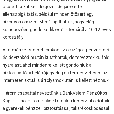
ötösért sokat kell dolgozni, de jár-e érte
ellenszolgáltatás, például minden ötösért egy
bizonyos összeg. Megállapíthattuk, hogy elég
különbözően gondolkodik erről a témáról a 10-12 éves
korosztály.
A természetismereti órákon az országok pénznemei
és devizakódjai után kutathattak, de terveztek külföldi
nyaralást, ahol mindenre kellett gondolniuk a
biztosítástól a belépőjegyekig és természetesen az
interneten aktuális árfolyamok után is kellett nézniük.
Három csapattal neveztünk a BankVelem PénzOkos
Kupára, ahol három online fordulón keresztül oldottak
a gyerekek pénzzel, biztosítással, takarékoskodással