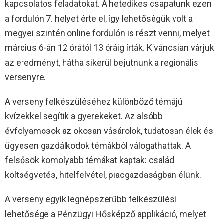
kapcsolatos feladatokat. A hetedikes csapatunk ezen
a fordulón 7. helyet érte el, így lehetőségük volt a
megyei szintén online fordulón is részt venni, melyet
március 6-án 12 órától 13 óráig írták. Kíváncsian várjuk
az eredményt, hátha sikerül bejutnunk a regionális
versenyre.
A verseny felkészüléséhez különböző témájú
kvízekkel segítik a gyerekeket. Az alsóbb
évfolyamosok az okosan vásárolok, tudatosan élek és
ügyesen gazdálkodok témákból válogathattak. A
felsősök komolyabb témákat kaptak: családi
költségvetés, hitelfelvétel, piacgazdaságban élünk.
A verseny egyik legnépszerűbb felkészülési
lehetősége a Pénzügyi Hősképző applikáció, melyet