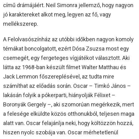
című drámájáért. Neil Simonra jellemző, hogy nagyon
jó karaktereket alkot meg, legyen az fő, vagy
mellékszerep.
A Felolvasószínház az utóbbi időkben nagyon komoly
témákat boncolgatott, ezért Dósa Zsuzsa most egy
csemegét, egy fergeteges vígjátékot választott. Aki
látta az 1968-ban készült filmet Walter Matthau és
Jack Lemmon főszereplésével, az tudta mire
számíthat az előadás során. Oscar – Timkó János –
lakásán folyik a pókerparti, hiányolják Félixet –
Boronyák Gergely –, aki szomorúan megérkezik, mert
a felesége elküldte közös otthonukból, teljesen maga
alatt van. Oscar felajánlja neki, hogy költözzön hozzá,
hiszen nyolc szobája van. Oscar mérhetetlenül