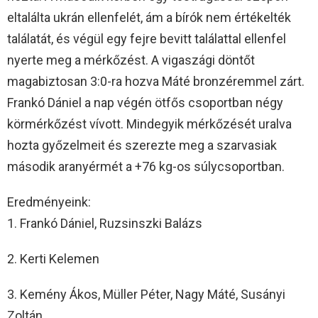
eltalálta ukrán ellenfelét, ám a bírók nem értékelték
találatát, és végül egy fejre bevitt találattal ellenfel
nyerte meg a mérkőzést. A vigaszági döntőt
magabiztosan 3:0-ra hozva Máté bronzéremmel zárt.
Frankó Dániel a nap végén ötfős csoportban négy
körmérkőzést vívott. Mindegyik mérkőzését uralva
hozta győzelmeit és szerezte meg a szarvasiak
második aranyérmét a +76 kg-os súlycsoportban.
Eredményeink:
1. Frankó Dániel, Ruzsinszki Balázs
2. Kerti Kelemen
3. Kemény Ákos, Müller Péter, Nagy Máté, Susányi
Zoltán