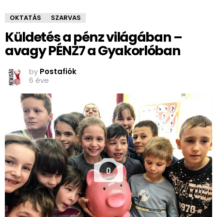
OKTATÁS
SZARVAS
Küldetés a pénz világában –
avagy PÉNZ7 a Gyakorlóban
by
Postafiók
6 éve
0