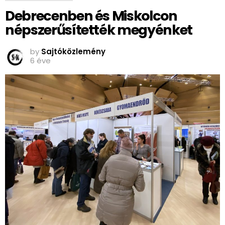
Debrecenben és Miskolcon
népszerűsítették megyénket
by
Sajtóközlemény
6 éve