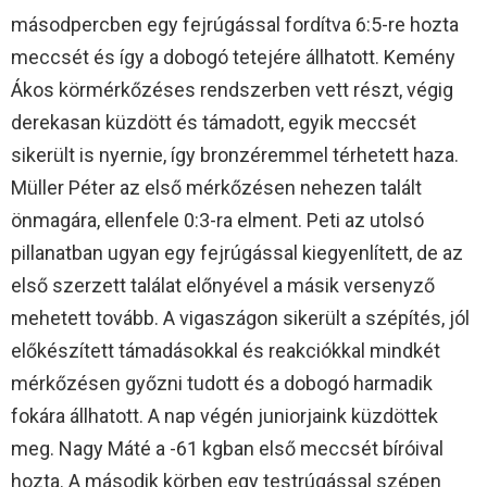
másodpercben egy fejrúgással fordítva 6:5-re hozta
meccsét és így a dobogó tetejére állhatott. Kemény
Ákos körmérkőzéses rendszerben vett részt, végig
derekasan küzdött és támadott, egyik meccsét
sikerült is nyernie, így bronzéremmel térhetett haza.
Müller Péter az első mérkőzésen nehezen talált
önmagára, ellenfele 0:3-ra elment. Peti az utolsó
pillanatban ugyan egy fejrúgással kiegyenlített, de az
első szerzett találat előnyével a másik versenyző
mehetett tovább. A vigaszágon sikerült a szépítés, jól
előkészített támadásokkal és reakciókkal mindkét
mérkőzésen győzni tudott és a dobogó harmadik
fokára állhatott. A nap végén juniorjaink küzdöttek
meg. Nagy Máté a -61 kgban első meccsét bíróival
hozta. A második körben egy testrúgással szépen