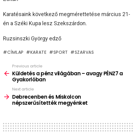
Karatésaink következő megmérettetése március 21-
én a Széki Kupa lesz Szekszárdon.
Ruzsinszki György edző
CÍMLAP
KARATE
SPORT
SZARVAS
Previous article
See
more
Küldetés a pénz világában – avagy PÉNZ7 a
Gyakorlóban
Next article
Debrecenben és Miskolcon
népszerűsítették megyénket