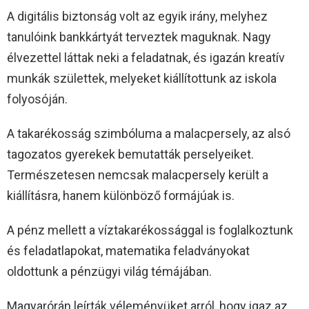
A digitális biztonság volt az egyik irány, melyhez
tanulóink bankkártyát terveztek maguknak. Nagy
élvezettel láttak neki a feladatnak, és igazán kreatív
munkák születtek, melyeket kiállítottunk az iskola
folyosóján.
A takarékosság szimbóluma a malacpersely, az alsó
tagozatos gyerekek bemutatták perselyeiket.
Természetesen nemcsak malacpersely került a
kiállításra, hanem különböző formájúak is.
A pénz mellett a víztakarékossággal is foglalkoztunk
és feladatlapokat, matematika feladványokat
oldottunk a pénzügyi világ témájában.
Magyarórán leírták véleményüket arról, hogy igaz az