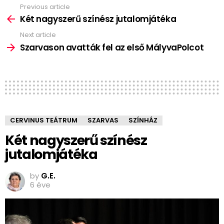
Previous article
See
more
Két nagyszerű színész jutalomjátéka
Next article
Szarvason avatták fel az első MályvaPolcot
CERVINUS TEÁTRUM
SZARVAS
SZÍNHÁZ
Két nagyszerű színész
jutalomjátéka
by
G.E.
6 éve