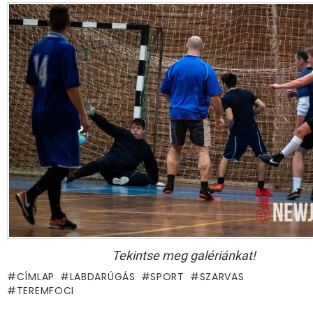
Tekintse meg galériánkat!
CÍMLAP
LABDARÚGÁS
SPORT
SZARVAS
TEREMFOCI