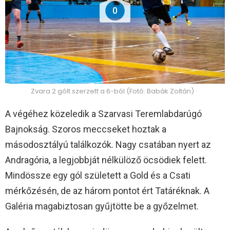
0
Zvara 2 gólt szerzett a 6-ból (Fotó: Babák Zoltán)
A végéhez közeledik a Szarvasi Teremlabdarúgó
Bajnokság. Szoros meccseket hoztak a
másodosztályú találkozók. Nagy csatában nyert az
Andragória, a legjobbját nélkülöző öcsödiek felett.
Mindössze egy gól született a Gold és a Csati
mérkőzésén, de az három pontot ért Tatáréknak. A
Galéria magabiztosan gyűjtötte be a győzelmet.