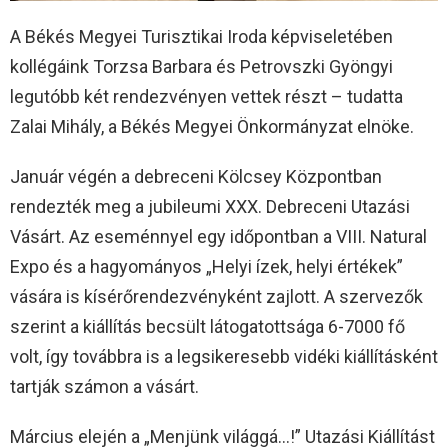
A Békés Megyei Turisztikai Iroda képviseletében
kollégáink Torzsa Barbara és Petrovszki Gyöngyi
legutóbb két rendezvényen vettek részt – tudatta
Zalai Mihály, a Békés Megyei Önkormányzat elnöke.
Január végén a debreceni Kölcsey Központban
rendezték meg a jubileumi XXX. Debreceni Utazási
Vásárt. Az eseménnyel egy időpontban a VIII. Natural
Expo és a hagyományos „Helyi ízek, helyi értékek”
vására is kísérőrendezvényként zajlott. A szervezők
szerint a kiállítás becsült látogatottsága 6-7000 fő
volt, így továbbra is a legsikeresebb vidéki kiállításként
tartják számon a vásárt.
Március elején a „Menjünk világgá…!” Utazási Kiállítást