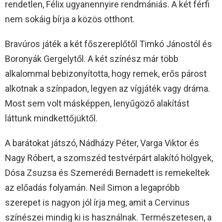
rendetlen, Félix ugyanennyire rendmániás. A két férfi
nem sokáig bírja a közös otthont.
Bravúros játék a két főszereplőtől Timkó Jánostól és
Boronyák Gergelytől. A két színész már több
alkalommal bebizonyította, hogy remek, erős párost
alkotnak a színpadon, legyen az vígjáték vagy dráma.
Most sem volt másképpen, lenyűgöző alakítást
láttunk mindkettőjüktől.
A barátokat játszó, Nádházy Péter, Varga Viktor és
Nagy Róbert, a szomszéd testvérpárt alakító hölgyek,
Dósa Zsuzsa és Szemerédi Bernadett is remekeltek
az előadás folyamán. Neil Simon a legapróbb
szerepet is nagyon jól írja meg, amit a Cervinus
színészei mindig ki is használnak. Természetesen, a