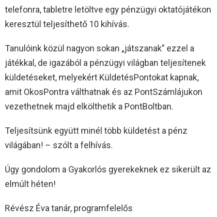
telefonra, tabletre letöltve egy pénzügyi oktatójátékon
keresztül teljesíthető 10 kihívás.
Tanulóink közül nagyon sokan „játszanak” ezzel a
játékkal, de igazából a pénzügyi világban teljesítenek
küldetéseket, melyekért KüldetésPontokat kapnak,
amit OkosPontra válthatnak és az PontSzámlájukon
vezethetnek majd elkölthetik a PontBoltban.
Teljesítsünk együtt minél több küldetést a pénz
világában! – szólt a felhívás.
Úgy gondolom a Gyakorlós gyerekeknek ez sikerült az
elmúlt héten!
Révész Éva tanár, programfelelős