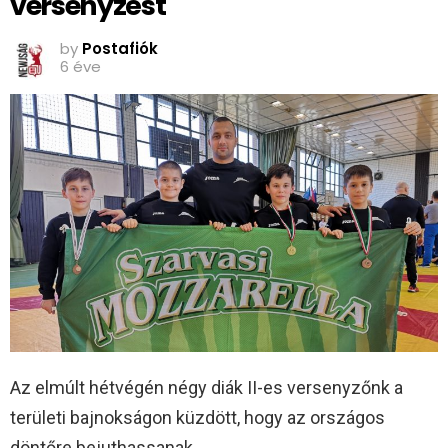
versenyzést
by
Postafiók
6 éve
Az elmúlt hétvégén négy diák II-es versenyzőnk a
területi bajnokságon küzdött, hogy az országos
döntőre bejuthassanak.