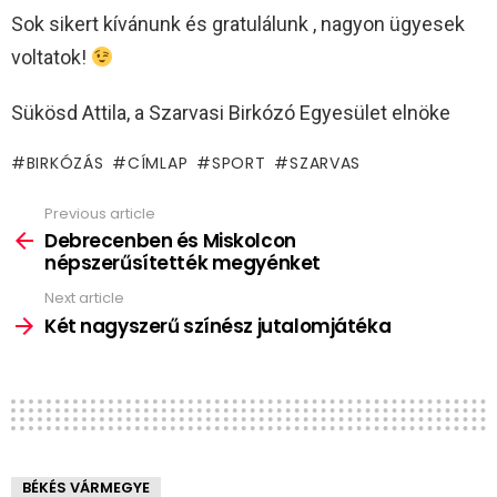
Sok sikert kívánunk és gratulálunk , nagyon ügyesek
voltatok!
Sükösd Attila, a Szarvasi Birkózó Egyesület elnöke
BIRKÓZÁS
CÍMLAP
SPORT
SZARVAS
Previous article
See
more
Debrecenben és Miskolcon
népszerűsítették megyénket
Next article
Két nagyszerű színész jutalomjátéka
BÉKÉS VÁRMEGYE