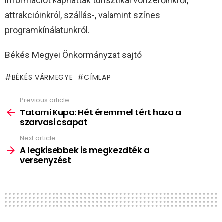
információt kaphattak turisztikai vonzerőinkről,
attrakcióinkról, szállás-, valamint színes
programkínálatunkról.
Békés Megyei Önkormányzat sajtó
BÉKÉS VÁRMEGYE
CÍMLAP
Previous article
See
more
Tatami Kupa: Hét éremmel tért haza a
szarvasi csapat
Next article
A legkisebbek is megkezdték a
versenyzést