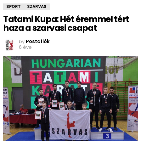
SPORT
SZARVAS
Tatami Kupa: Hét éremmel tért
haza a szarvasi csapat
by
Postafiók
6 éve