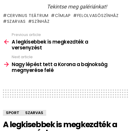
Tekintse meg galériánkat!
CERVINUS TEÁTRUM
CÍMLAP
FELOLVASÓSZÍNHÁZ
SZARVAS
SZÍNHÁZ
Previous article
See
more
A legkisebbek is megkezdték a
versenyzést
Next article
Nagy lépést tett a Korona a bajnokság
megnyerése felé
SPORT
SZARVAS
A legkisebbek is megkezdték a