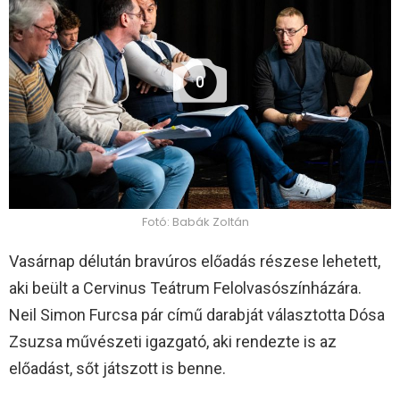
0
Fotó: Babák Zoltán
Vasárnap délután bravúros előadás részese lehetett,
aki beült a Cervinus Teátrum Felolvasószínházára.
Neil Simon Furcsa pár című darabját választotta Dósa
Zsuzsa művészeti igazgató, aki rendezte is az
előadást, sőt játszott is benne.