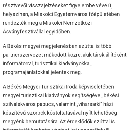
résztvevői visszajelzéseket figyelembe véve új
helyszínen, a Miskolci Egyetemváros főépületében
rendezték meg a Miskolci Nemzetközi
Ásványfesztivállal egyidőben.
A Békés megyei megjelenésben ezúttal is több
partnerszervezet működött közre, akik társkiállítóként
informátorral, turisztikai kiadványokkal,
programajánlatokkal jelentek meg.
A Békés Megyei Turisztikai Iroda képviseletében
megyei turisztikai kiadványok segítségével, békési
szilvalekváros papucs, valamint „viharsarki” házi
készítésű szörpök kóstoltatásával nyílt lehetőség
megyénk bemutatására. Az érdeklődők ezúttal is