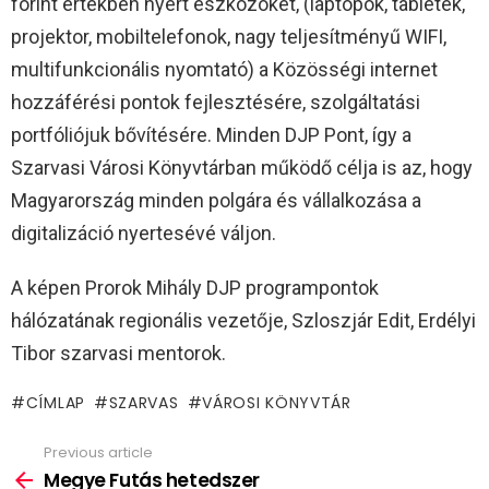
forint értékben nyert eszközöket, (laptopok, tabletek,
projektor, mobiltelefonok, nagy teljesítményű WIFI,
multifunkcionális nyomtató) a Közösségi internet
hozzáférési pontok fejlesztésére, szolgáltatási
portfóliójuk bővítésére. Minden DJP Pont, így a
Szarvasi Városi Könyvtárban működő célja is az, hogy
Magyarország minden polgára és vállalkozása a
digitalizáció nyertesévé váljon.
A képen Prorok Mihály DJP programpontok
hálózatának regionális vezetője, Szloszjár Edit, Erdélyi
Tibor szarvasi mentorok.
CÍMLAP
SZARVAS
VÁROSI KÖNYVTÁR
Previous article
See
more
Megye Futás hetedszer