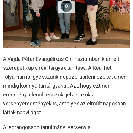
0
A Vajda Péter Evangélikus Gimnáziumban kiemelt
szerepet kap a reál tárgyak tanítása. A Reál hét
folyamán is igyekszünk népszerűsíteni ezeket a nem
mindig könnyű tantárgyakat. Azt, hogy ezt nem
eredménytelenül tesszük, jelzik azok a
versenyeredmények is, amelyek az elmúlt napokban
láttak napvilágot.
A legrangosabb tanulmányi verseny a