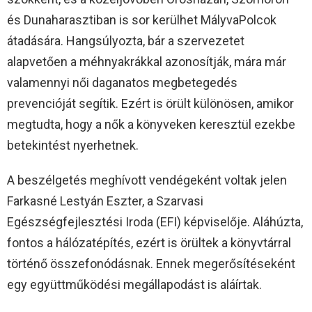
és Dunaharasztiban is sor kerülhet MályvaPolcok
átadására. Hangsúlyozta, bár a szervezetet
alapvetően a méhnyakrákkal azonosítják, mára már
valamennyi női daganatos megbetegedés
prevencióját segítik. Ezért is örült különösen, amikor
megtudta, hogy a nők a könyveken keresztül ezekbe
betekintést nyerhetnek.
A beszélgetés meghívott vendégeként voltak jelen
Farkasné Lestyán Eszter, a Szarvasi
Egészségfejlesztési Iroda (EFI) képviselője. Aláhúzta,
fontos a hálózatépítés, ezért is örültek a könyvtárral
történő összefonódásnak. Ennek megerősítéseként
egy együttműködési megállapodást is aláírtak.