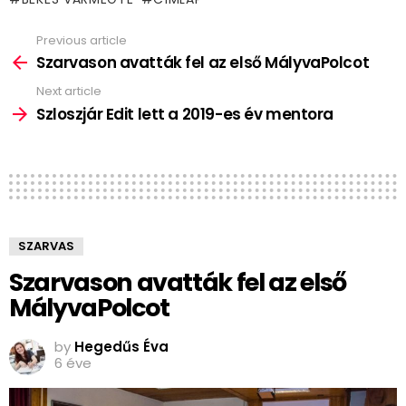
Previous article
See
more
Szarvason avatták fel az első MályvaPolcot
Next article
Szloszjár Edit lett a 2019-es év mentora
SZARVAS
Szarvason avatták fel az első
MályvaPolcot
by
Hegedűs Éva
6 éve