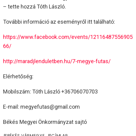
– tette hozzá Tóth László.
További információ az eseményről itt található:
https://www.facebook.com/events/12116487556905
66/
http://maradjlenduletben.hu/7-megye-futas/
Elérhetőség:
Mobilszám: Tóth László +36706070703
E-mail: megyefutas@gmail.com
Békés Megyei Önkormányzat sajtó
BÉKÉS VÁRMEGYE
CÍMLAP