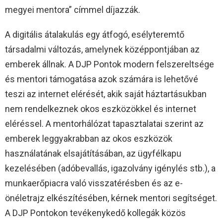
megyei mentora” címmel díjazzák.
A digitális átalakulás egy átfogó, esélyteremtő
társadalmi változás, amelynek középpontjában az
emberek állnak. A DJP Pontok modern felszereltsége
és mentori támogatása azok számára is lehetővé
teszi az internet elérését, akik saját háztartásukban
nem rendelkeznek okos eszközökkel és internet
eléréssel. A mentorhálózat tapasztalatai szerint az
emberek leggyakrabban az okos eszközök
használatának elsajátításában, az ügyfélkapu
kezelésében (adóbevallás, igazolvány igénylés stb.), a
munkaerőpiacra való visszatérésben és az e-
önéletrajz elkészítésében, kérnek mentori segítséget.
A DJP Pontokon tevékenykedő kollegák közös