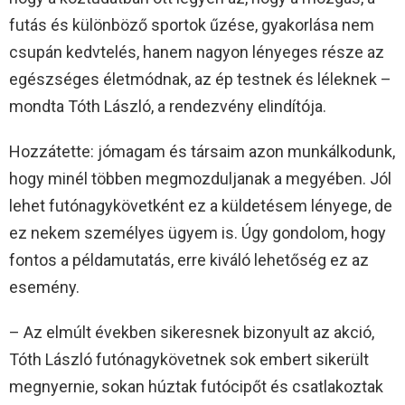
futás és különböző sportok űzése, gyakorlása nem
csupán kedvtelés, hanem nagyon lényeges része az
egészséges életmódnak, az ép testnek és léleknek –
mondta Tóth László, a rendezvény elindítója.
Hozzátette: jómagam és társaim azon munkálkodunk,
hogy minél többen megmozduljanak a megyében. Jól
lehet futónagykövetként ez a küldetésem lényege, de
ez nekem személyes ügyem is. Úgy gondolom, hogy
fontos a példamutatás, erre kiváló lehetőség ez az
esemény.
– Az elmúlt években sikeresnek bizonyult az akció,
Tóth László futónagykövetnek sok embert sikerült
megnyernie, sokan húztak futócipőt és csatlakoztak