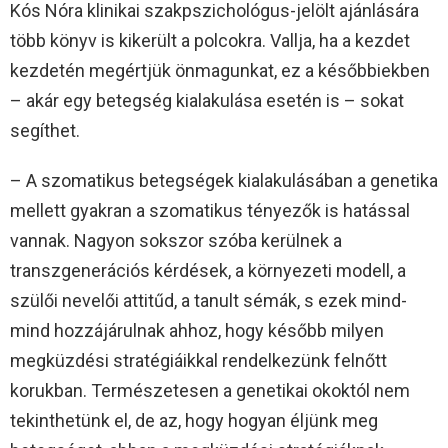
Kós Nóra klinikai szakpszichológus-jelölt ajánlására
több könyv is kikerült a polcokra. Vallja, ha a kezdet
kezdetén megértjük önmagunkat, ez a későbbiekben
– akár egy betegség kialakulása esetén is – sokat
segíthet.
– A szomatikus betegségek kialakulásában a genetika
mellett gyakran a szomatikus tényezők is hatással
vannak. Nagyon sokszor szóba kerülnek a
transzgenerációs kérdések, a környezeti modell, a
szülői nevelői attitűd, a tanult sémák, s ezek mind-
mind hozzájárulnak ahhoz, hogy később milyen
megküzdési stratégiáikkal rendelkezünk felnőtt
korukban. Természetesen a genetikai okoktól nem
tekinthetünk el, de az, hogy hogyan éljünk meg