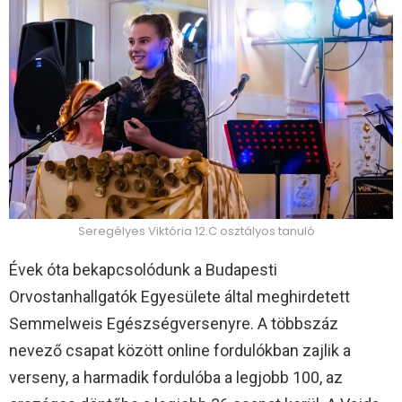
Seregélyes Viktória 12.C osztályos tanuló
Évek óta bekapcsolódunk a Budapesti
Orvostanhallgatók Egyesülete által meghirdetett
Semmelweis Egészségversenyre. A többszáz
nevező csapat között online fordulókban zajlik a
verseny, a harmadik fordulóba a legjobb 100, az