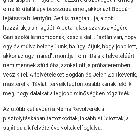
emellé kitalál egy basszuselemet, akkor azt Bogdán
lejátssza billentyűn, Geri is megtanulja, a dob
hozzárakja a magáét. A betanulási szakasz végére
Geri szólói lefinomodnak, kész a dal… “aztán van, hogy
egy év múlva belenyúlunk, ha úgy látjuk, hogy jobb lett,
akkor az úgy marad”, mondja Tomi. Dalaik felvételéért
nem mennek stúdióba, azokat ott, a próbateremben
veszik fel. A felvételeket Bogdán és Jelen Zoli keverik,
masterelik. Távlati terveik legfontosabbikának jelölik
meg, hogy dalaikat a legjobb minőségben rögzítsék.
Az utóbb két évben a Néma Revolverek a
pisztolytáskában tartózkodtak, inkább stúdióztak, a
saját dalaik felvételéve voltak elfoglalva.