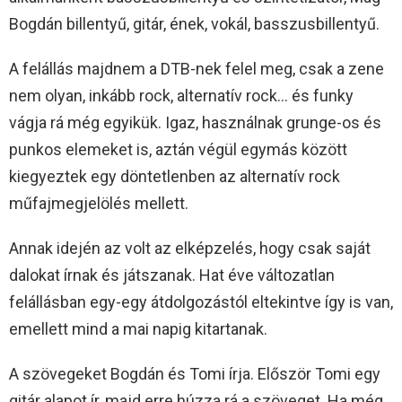
Bogdán billentyű, gitár, ének, vokál, basszusbillentyű.
A felállás majdnem a DTB-nek felel meg, csak a zene
nem olyan, inkább rock, alternatív rock… és funky
vágja rá még egyikük. Igaz, használnak grunge-os és
punkos elemeket is, aztán végül egymás között
kiegyeztek egy döntetlenben az alternatív rock
műfajmegjelölés mellett.
Annak idején az volt az elképzelés, hogy csak saját
dalokat írnak és játszanak. Hat éve változatlan
felállásban egy-egy átdolgozástól eltekintve így is van,
emellett mind a mai napig kitartanak.
A szövegeket Bogdán és Tomi írja. Először Tomi egy
gitár alapot ír, majd erre húzza rá a szöveget. Ha még