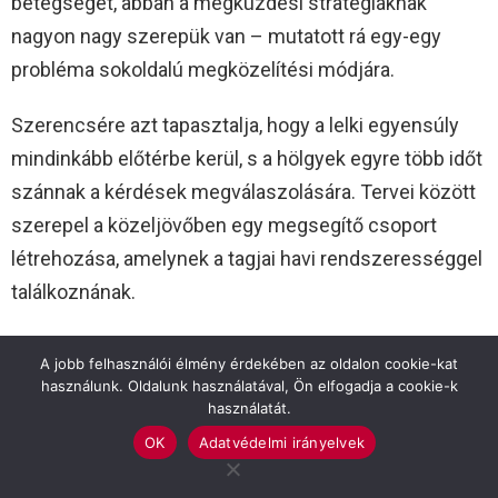
betegséget, abban a megküzdési stratégiáknak
nagyon nagy szerepük van – mutatott rá egy-egy
probléma sokoldalú megközelítési módjára.
Szerencsére azt tapasztalja, hogy a lelki egyensúly
mindinkább előtérbe kerül, s a hölgyek egyre több időt
szánnak a kérdések megválaszolására. Tervei között
szerepel a közeljövőben egy megsegítő csoport
létrehozása, amelynek a tagjai havi rendszerességgel
találkoznának.
A Szarvasi Bibliothéka Alapítvány ötvenezer forinttal
A jobb felhasználói élmény érdekében az oldalon cookie-kat
támogatta a kezdeményezést. Az összegből
használunk. Oldalunk használatával, Ön elfogadja a cookie-k
használatát.
szakkönyveket vásároltak.
OK
Adatvédelmi irányelvek
Fotó: Gácsiné Petrovics Szilvia