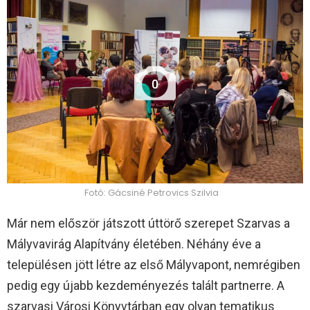
0
Fotó: Gácsiné Petrovics Szilvia
Már nem először játszott úttörő szerepet Szarvas a
Mályvavirág Alapítvány életében. Néhány éve a
településen jött létre az első Mályvapont, nemrégiben
pedig egy újabb kezdeményezés talált partnerre. A
szarvasi Városi Könyvtárban egy olyan tematikus