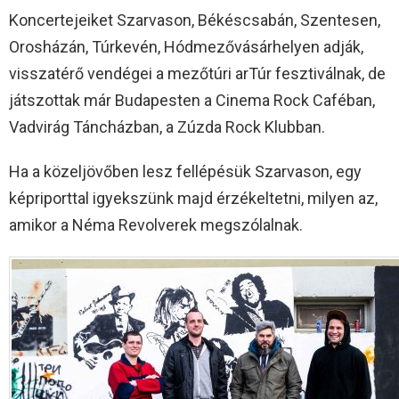
Koncertejeiket Szarvason, Békéscsabán, Szentesen,
Orosházán, Túrkevén, Hódmezővásárhelyen adják,
visszatérő vendégei a mezőtúri arTúr fesztiválnak, de
játszottak már Budapesten a Cinema Rock Caféban,
Vadvirág Táncházban, a Zúzda Rock Klubban.
Ha a közeljövőben lesz fellépésük Szarvason, egy
képriporttal igyekszünk majd érzékeltetni, milyen az,
amikor a Néma Revolverek megszólalnak.