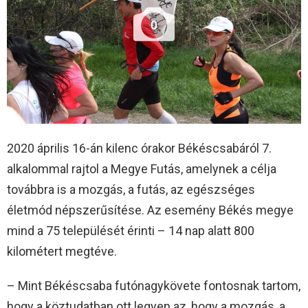
0
2020 április 16-án kilenc órakor Békéscsabáról 7.
alkalommal rajtol a Megye Futás, amelynek a célja
továbbra is a mozgás, a futás, az egészséges
életmód népszerűsítése. Az esemény Békés megye
mind a 75 települését érinti – 14 nap alatt 800
kilométert megtéve.
– Mint Békéscsaba futónagykövete fontosnak tartom,
hogy a köztudatban ott legyen az, hogy a mozgás, a