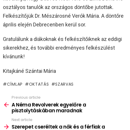
osztályos tanulók az országos döntőbe jutottak.
Felkészítőjük Dr. Mészárosné Verók Mária. A döntőre
április elején Debrecenben kerül sor.
Gratulálunk a diákoknak és felkészítőiknek az eddigi
sikerekhez, és további eredményes felkészülést
kívánunk!
Kitajkáné Szántai Mária
CÍMLAP
OKTATÁS
SZARVAS
Previous article
See
more
A Néma Revolverek egyelőre a
pisztolytáskában maradnak
Next article
Szerepet cseréltek a nők és a férfiak a