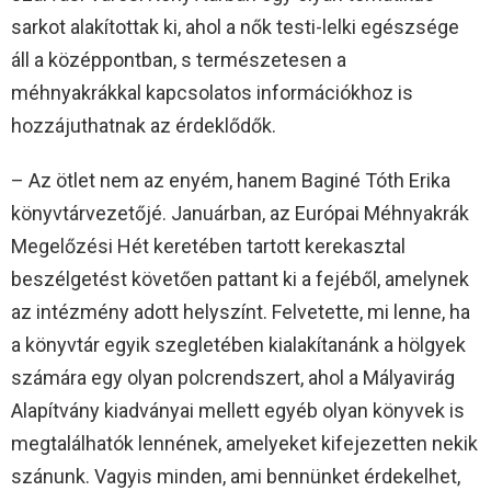
sarkot alakítottak ki, ahol a nők testi-lelki egészsége
áll a középpontban, s természetesen a
méhnyakrákkal kapcsolatos információkhoz is
hozzájuthatnak az érdeklődők.
– Az ötlet nem az enyém, hanem Baginé Tóth Erika
könyvtárvezetőjé. Januárban, az Európai Méhnyakrák
Megelőzési Hét keretében tartott kerekasztal
beszélgetést követően pattant ki a fejéből, amelynek
az intézmény adott helyszínt. Felvetette, mi lenne, ha
a könyvtár egyik szegletében kialakítanánk a hölgyek
számára egy olyan polcrendszert, ahol a Mályavirág
Alapítvány kiadványai mellett egyéb olyan könyvek is
megtalálhatók lennének, amelyeket kifejezetten nekik
szánunk. Vagyis minden, ami bennünket érdekelhet,