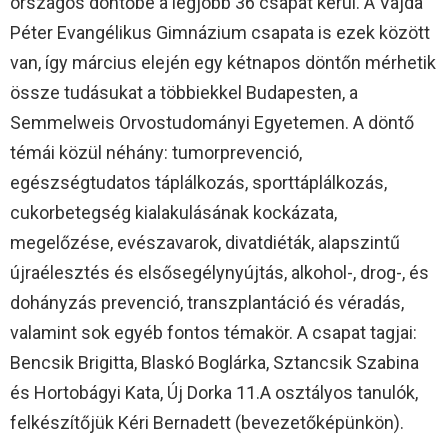
országos döntőbe a legjobb 36 csapat kerül. A Vajda
Péter Evangélikus Gimnázium csapata is ezek között
van, így március elején egy kétnapos döntőn mérhetik
össze tudásukat a többiekkel Budapesten, a
Semmelweis Orvostudományi Egyetemen. A döntő
témái közül néhány: tumorprevenció,
egészségtudatos táplálkozás, sporttáplálkozás,
cukorbetegség kialakulásának kockázata,
megelőzése, evészavarok, divatdiéták, alapszintű
újraélesztés és elsősegélynyújtás, alkohol-, drog-, és
dohányzás prevenció, transzplantáció és véradás,
valamint sok egyéb fontos témakör. A csapat tagjai:
Bencsik Brigitta, Blaskó Boglárka, Sztancsik Szabina
és Hortobágyi Kata, Új Dorka 11.A osztályos tanulók,
felkészítőjük Kéri Bernadett (bevezetőképünkön).