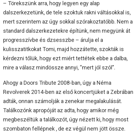
– Törekszünk arra, hogy legyen egy alap
dalszerkezetünk, de tele szoktuk rakni váltásokkal is,
mert szerintem az úgy sokkal szórakoztatóbb. Nem a
standard dalszerkezetekre építünk, nem megyünk át
progresszívbe és dzsesszbe – árulja el a
kulisszatitkokat Tomi, majd hozzátette, szokták is
kérdezni tőlük, hogy ezt miért tettétek ebbe a dalba,
mire a válasz mindössze annyi, “mert jól szól”.
Ahogy a Doors Tribute 2008-ban, úgy a Néma
Revolverek 2014-ben az első koncertjüket a Zebrában
adták, onnan számolják a zenekar megalakulását.
Találkozónk apropóját az adta, hogy amikor még
megbeszéltük a találkozót, úgy nézett ki, hogy most
szombaton fellépnek , de ez végül nem jött össze.