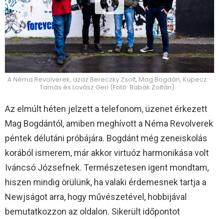
0
A Néma Revolverek, azaz Bereczky Zsolt, Mag Bogdán, Kupecz
Tamás és Lovász Geri (Fotó: Babák Zoltán)
Az elmúlt héten jelzett a telefonom, üzenet érkezett
Mag Bogdántól, amiben meghívott a Néma Revolverek
péntek délutáni próbájára. Bogdánt még zeneiskolás
korából ismerem, már akkor virtuóz harmonikása volt
Iváncsó Józsefnek. Természetesen igent mondtam,
hiszen mindig örülünk, ha valaki érdemesnek tartja a
Newjságot arra, hogy művészetével, hobbijával
bemutatkozzon az oldalon. Sikerült időpontot