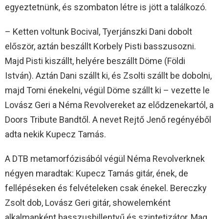
egyeztetnünk, és szombaton létre is jött a találkozó.
– Ketten voltunk Bocival, Tyerjánszki Dani dobolt
először, aztán beszállt Korbely Pisti basszusozni.
Majd Pisti kiszállt, helyére beszállt Döme (Földi
István). Aztán Dani szállt ki, és Zsolti szállt be dobolni,
majd Tomi énekelni, végül Döme szállt ki – vezette le
Lovász Geri a Néma Revolvereket az elődzenekartól, a
Doors Tribute Bandtől. A nevet Rejtő Jenő regényéből
adta nekik Kupecz Tamás.
A DTB metamorfózisából végül Néma Revolverknek
négyen maradtak: Kupecz Tamás gitár, ének, de
fellépéseken és felvételeken csak énekel. Bereczky
Zsolt dob, Lovász Geri gitár, showelemként
alkalmanként basszusbillentyű és szintetizátor, Mag