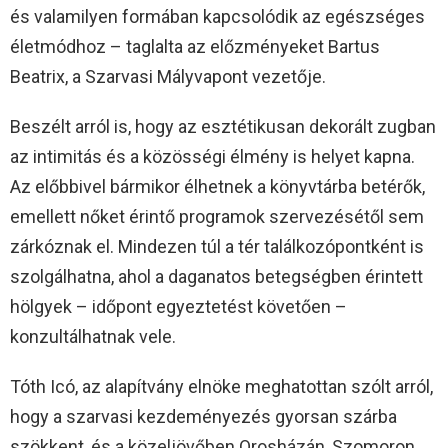
és valamilyen formában kapcsolódik az egészséges
életmódhoz – taglalta az előzményeket Bartus
Beatrix, a Szarvasi Mályvapont vezetője.
Beszélt arról is, hogy az esztétikusan dekorált zugban
az intimitás és a közösségi élmény is helyet kapna.
Az előbbivel bármikor élhetnek a könyvtárba betérők,
emellett nőket érintő programok szervezésétől sem
zárkóznak el. Mindezen túl a tér találkozópontként is
szolgálhatna, ahol a daganatos betegségben érintett
hölgyek – időpont egyeztetést követően –
konzultálhatnak vele.
Tóth Icó, az alapítvány elnöke meghatottan szólt arról,
hogy a szarvasi kezdeményezés gyorsan szárba
szökkent, és a közeljövőben Orosházán, Szomoron