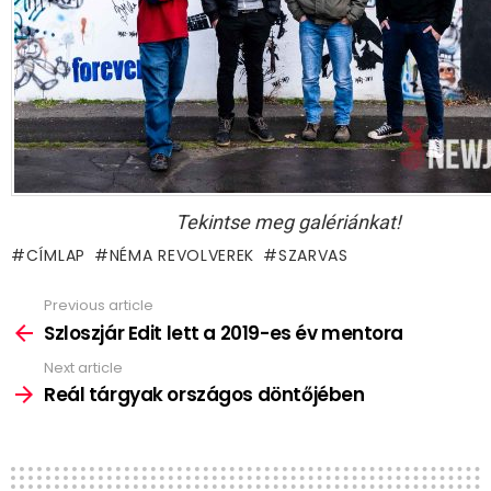
Tekintse meg galériánkat!
CÍMLAP
NÉMA REVOLVEREK
SZARVAS
Previous article
See
more
Szloszjár Edit lett a 2019-es év mentora
Next article
Reál tárgyak országos döntőjében