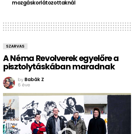
mozgáskorlátozottaknál
SZARVAS
A Néma Revolverek egyelőre a
pisztolytáskában maradnak
by
Babák Z
6 éve