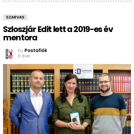
SZARVAS
Szloszjár Edit lett a 2019-es év
mentora
by
Postafiók
6 éve