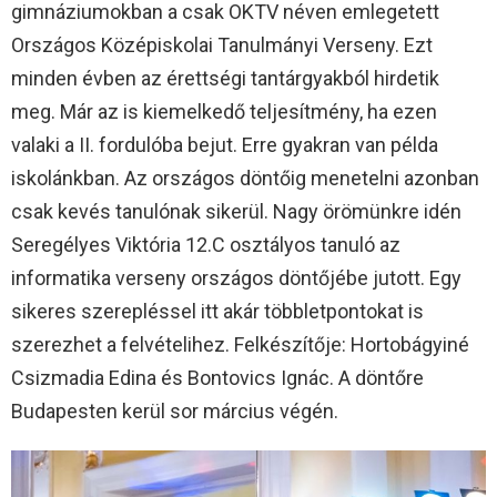
gimnáziumokban a csak OKTV néven emlegetett
Országos Középiskolai Tanulmányi Verseny. Ezt
minden évben az érettségi tantárgyakból hirdetik
meg. Már az is kiemelkedő teljesítmény, ha ezen
valaki a II. fordulóba bejut. Erre gyakran van példa
iskolánkban. Az országos döntőig menetelni azonban
csak kevés tanulónak sikerül. Nagy örömünkre idén
Seregélyes Viktória 12.C osztályos tanuló az
informatika verseny országos döntőjébe jutott. Egy
sikeres szerepléssel itt akár többletpontokat is
szerezhet a felvételihez. Felkészítője: Hortobágyiné
Csizmadia Edina és Bontovics Ignác. A döntőre
Budapesten kerül sor március végén.