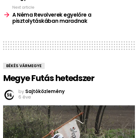
Next article
A Néma Revolverek egyelőre a
pisztolytáskában maradnak
BÉKÉS VÁRMEGYE
Megye Futás hetedszer
by
Sajtóközlemény
6 éve