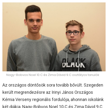
Nagy-Bobvos Noel 10.C és Zima Dávid 9.C osztályos tanulók
Az országos döntősök sora tovább bővült. Szegeden
került megrendezésre az Irinyi János Országos
Kémia Verseny regionális fordulója, ahonnan iskolánk
két diákja, Nagy-Bobvos Noel 10.C és Zima Dávid 9.C