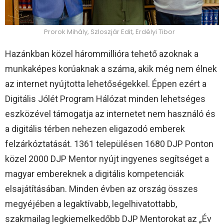
Prorok Mihály, Szloszjár Edit, Erdélyi Tibor
Hazánkban közel hárommillióra tehető azoknak a
munkaképes korúaknak a száma, akik még nem élnek
az internet nyújtotta lehetőségekkel. Éppen ezért a
Digitális Jólét Program Hálózat minden lehetséges
eszközével támogatja az internetet nem használó és
a digitális térben nehezen eligazodó emberek
felzárkóztatását. 1361 településen 1680 DJP Ponton
közel 2000 DJP Mentor nyújt ingyenes segítséget a
magyar embereknek a digitális kompetenciák
elsajátításában. Minden évben az ország összes
megyéjében a legaktívabb, legelhivatottabb,
szakmailag legkiemelkedőbb DJP Mentorokat az „Év