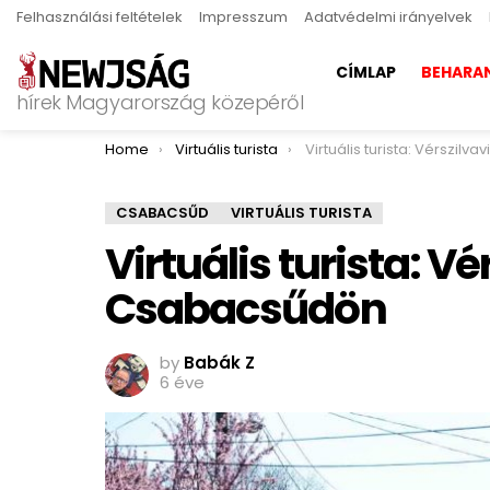
Felhasználási feltételek
Impresszum
Adatvédelmi irányelvek
CÍMLAP
BEHARA
hírek Magyarország közepéről
You are here:
Home
Virtuális turista
Virtuális turista: Vérszilvavirágz
CSABACSŰD
VIRTUÁLIS TURISTA
Virtuális turista: V
Csabacsűdön
by
Babák Z
6 éve