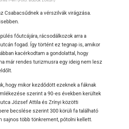
ilis 1-én (Fotó: Babák Zoltán)
z Csabacsűdnek a vérszilvák virágzása.
kisebben.
pülés főutcájára, rácsodálkozok arra a
tcán fogad. Így történt ez tegnap is, amikor
orábban kacérkodtam a gondolattal, hogy
at, ha már rendes turizmusra egy ideig nem lesz
dőlt.
k, hogy mikor kezdődött ezeknek a fáknak
emlékezése szerint a 90-es években kerültek
tca József Attila és Zrínyi közötti
re becslése szerint 300 körüli fa található
 sajnos több tönkrement, pótolni kellett.