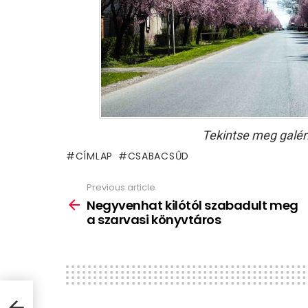
Tekintse meg galér
CÍMLAP
CSABACSŰD
Previous article
See
more
Negyvenhat kilótól szabadult meg
a szarvasi könyvtáros
g a