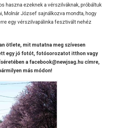
kos haszna ezeknek a vérszilváknak, próbáltuk
őzni, Molnár József sajnálkozva mondta, hogy
re egy vérszilvapálinka fesztivált nehéz
van ötlete, mit mutatna meg szívesen
ett egy jó fotót, fotósorozatot itthon vagy
r kíséretében a facebook@newjsag.hu címre,
t bármilyen más módon!