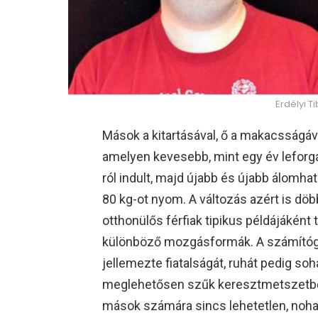
Erdélyi T
Mások a kitartásával, ő a makacsságáv
amelyen kevesebb, mint egy év leforgás
ról indult, majd újabb és újabb álom
80 kg-ot nyom. A változás azért is döb
otthonülős férfiak tipikus példájáként t
különböző mozgásformák. A számítóg
jellemezte fiatalságát, ruhát pedig so
meglehetősen szűk keresztmetszetből
mások számára sincs lehetetlen, noha