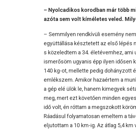
– Nyolcadikos korodban már több mi
azóta sem volt kíméletes veled. Mily
– Semmilyen rendkívüli esemény nem 
együttállása késztetett az első lépés 
s közeledtem a 34. életévemhez, ami 
ismerősöm ugyanis épp ilyen idősen k
140 kg-ot, mellette pedig dohányzott é
emlékszem. Amikor hazaértem a munká
a gép elé ülök le, hanem kimegyek sét
meg, mert ezt követően minden egyes n
idő volt, én róttam a megszokott kör
Ráadásul folyamatosan emeltem a távot
eljutottam a 10 km-ig. Az átlag 5,4 km v