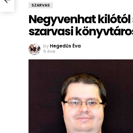
SZARVAS
Negyvenhat kilótól
szarvasi könyvtáro
by
Hegedűs Éva
6 éve