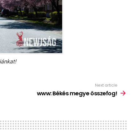
iánkat!
Next article
www: Békés megye összefog!