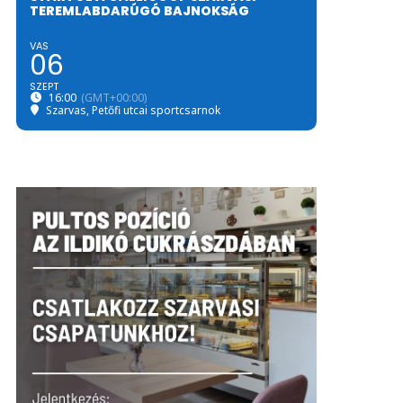
TEREMLABDARÚGÓ BAJNOKSÁG
VAS
06
SZEPT
16:00
(GMT+00:00)
Szarvas, Petőfi utcai sportcsarnok