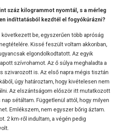
nt száz kilogrammot nyomtál, s a mérleg
en indíttatásból kezdtél el fogyókúrázni?
következett be, egyszerűen több apróság
megtételére. Kissé feszült voltam akkoriban,
ugyancsak elgondolkodtatott. Az egyik
apott szívrohamot. Az ő súlya meghaladta a
s szivarozott is. Az első napra mégis tisztán
ból, úgy határoztam, hogy kivételesen nem
álni. Az elszántságom először itt mutatkozott
ap sétáltam. Függetlenül attól, hogy milyen
ömet. Emlékszem, nem egyszer bőrig áztam.
. 2 km-ről indultam, a végén pedig
olt.