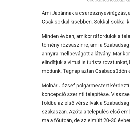
Csabacsűd főutcája ápr
Ami Japánnak a cseresznyevirágzás, a
Csak sokkal kisebben. Sokkal-sokkal 
Minden évben, amikor ráfordulok a tele
tömény rózsaszínre, ami a Szabadság u
annyira mellbevágott a látvány. Már k
elindítjuk a virtuális turista rovatunk
módunk. Tegnap aztán Csabacsűdön el
Molnár József polgármestert kérdeztü
koncepció szerinti telepítése. Vissza
földbe az első vérszilvák a Szabadság u
szakaszán. Azóta a település első embe
ma a főutcán, de az elmúlt 20-30 évben