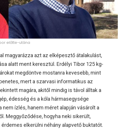
ibor előtte-utána
al magyarázza azt az elképesztő átalakulást,
a alatt ment keresztül. Erdélyi Tibor 125 kg-
határokat megdöntve mostanra kevesebb, mint
benetes, mert a szarvasi informatikus az
ekintett magára, akitől mindig is távol álltak a
ép, édesség és a kóla hármasegysége
ha nem ízlés, hanem méret alapján vásárolt a
. Meggyőződése, hogyha neki sikerült,
 érdemes elkerülni néhány alapvető buktatót.