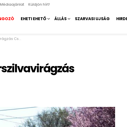
Médiaajánlat
Küldjön hírt!
NGOZÓ
EHETI EHETŐ
ÁLLÁS
SZARVASI UJSÁG
HIRD
ás Csabacsűdön
érszilvavirágzás