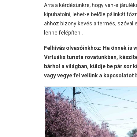
Arra a kérdésünkre, hogy van-e járulé
kipuhatolni, lehet-e belőle pálinkát f
ahhoz bizony kevés a termés, szóval er
lenne felépíteni.
Felhívás olvasóinkhoz: Ha önnek is 
Virtuális turista rovatunkban, készít
bárhol a világban, küldje be pár so
vagy vegye fel velünk a kapcsolato