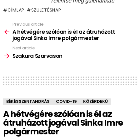
Tekintse meg galériánkat!
CÍMLAP
SZÜLETÉSNAP
Previous article
See
more
A hétvégére szólóan is él az átruházott
jogával Sinka Imre polgármester
Next article
Szakura Szarvason
BÉKÉSSZENTANDRÁS
COVID-19
KÖZÉRDEKŰ
A hétvégére szólóan is él az
átruházott jogával Sinka Imre
polgármester