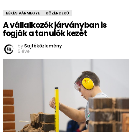
BÉKÉS VÁRMEGYE
KÖZÉRDEKŰ
A vállalkozók járványban is
fogják a tanulók kezét
by
Sajtóközlemény
6 éve