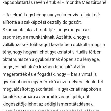
kapcsolattartás révén értük el – mondta Mészárosné.
– Az elmúlt egy hónap nagyon intenzív feladat elé
állította a szakképzési osztály dolgozóit.
Számadataink azt mutatják, hogy megvan az
eredménye a munkánknak. Azt láttuk, hogy a
vállalkozások többségét kezdetben sokkolta maga a
tény, hogy hogyan lehet gyakorlatot virtuális térben
oktatni, hiszen a gyakorlatnak éppen az a lényege,
hogy „csináljuk és közben tanuljuk”. Aztán
megértették és elfogadták, hogy – bár a virtuális
gyakorlat nem egyenértékű a személyes jelenléttel
megvalósított gyakorlattal – a gyakorlati napokon a
tanulók számára a semmittevésnél jobb, sőt
kiegészítője lehet az eddigi ismeretátadásnak.