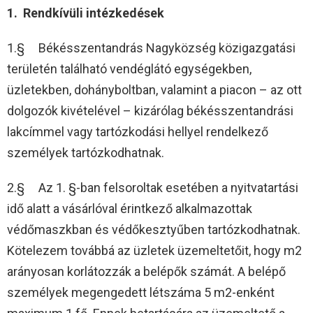
1. Rendkívüli intézkedések
1.§ Békésszentandrás Nagyközség közigazgatási
területén található vendéglátó egységekben,
üzletekben, dohányboltban, valamint a piacon – az ott
dolgozók kivételével – kizárólag békésszentandrási
lakcímmel vagy tartózkodási hellyel rendelkező
személyek tartózkodhatnak.
2.§ Az 1. §-ban felsoroltak esetében a nyitvatartási
idő alatt a vásárlóval érintkező alkalmazottak
védőmaszkban és védőkesztyűben tartózkodhatnak.
Kötelezem továbbá az üzletek üzemeltetőit, hogy m2
arányosan korlátozzák a belépők számát. A belépő
személyek megengedett létszáma 5 m2-enként