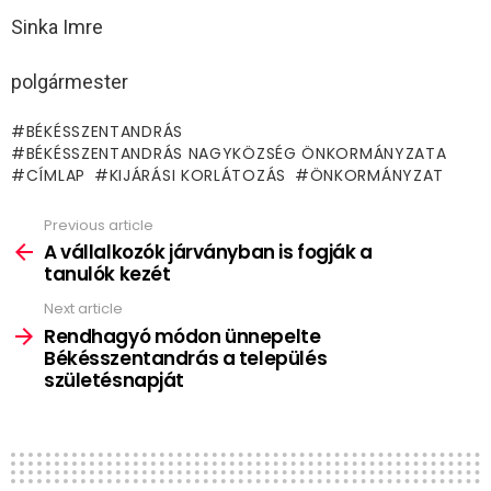
Sinka Imre
polgármester
BÉKÉSSZENTANDRÁS
BÉKÉSSZENTANDRÁS NAGYKÖZSÉG ÖNKORMÁNYZATA
CÍMLAP
KIJÁRÁSI KORLÁTOZÁS
ÖNKORMÁNYZAT
Previous article
See
more
A vállalkozók járványban is fogják a
tanulók kezét
Next article
Rendhagyó módon ünnepelte
Békésszentandrás a település
születésnapját