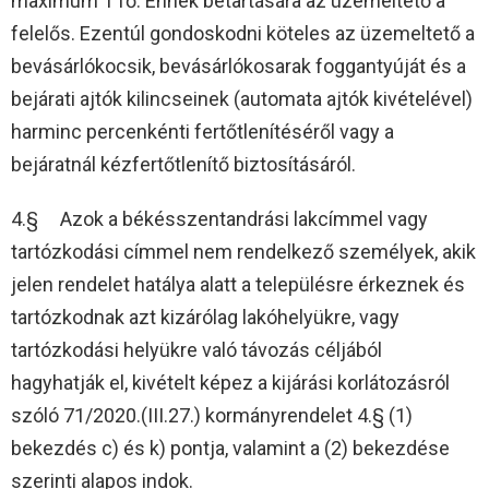
maximum 1 fő. Ennek betartására az üzemeltető a
felelős. Ezentúl gondoskodni köteles az üzemeltető a
bevásárlókocsik, bevásárlókosarak foggantyúját és a
bejárati ajtók kilincseinek (automata ajtók kivételével)
harminc percenkénti fertőtlenítéséről vagy a
bejáratnál kézfertőtlenítő biztosításáról.
4.§ Azok a békésszentandrási lakcímmel vagy
tartózkodási címmel nem rendelkező személyek, akik
jelen rendelet hatálya alatt a településre érkeznek és
tartózkodnak azt kizárólag lakóhelyükre, vagy
tartózkodási helyükre való távozás céljából
hagyhatják el, kivételt képez a kijárási korlátozásról
szóló 71/2020.(III.27.) kormányrendelet 4.§ (1)
bekezdés c) és k) pontja, valamint a (2) bekezdése
szerinti alapos indok.