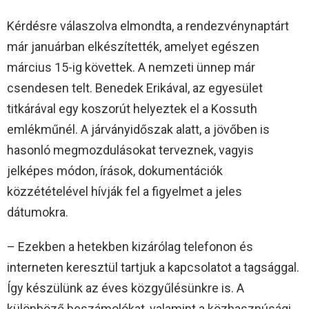
Kérdésre válaszolva elmondta, a rendezvénynaptárt
már januárban elkészítették, amelyet egészen
március 15-ig követtek. A nemzeti ünnep már
csendesen telt. Benedek Erikával, az egyesület
titkárával egy koszorút helyeztek el a Kossuth
emlékműnél. A járványidőszak alatt, a jövőben is
hasonló megmozdulásokat terveznek, vagyis
jelképes módon, írások, dokumentációk
közzétételével hívják fel a figyelmet a jeles
dátumokra.
– Ezekben a hetekben kizárólag telefonon és
interneten keresztül tartjuk a kapcsolatot a tagsággal.
Így készülünk az éves közgyűlésünkre is. A
különböző beszámolókat, valamint a közhasznúsági