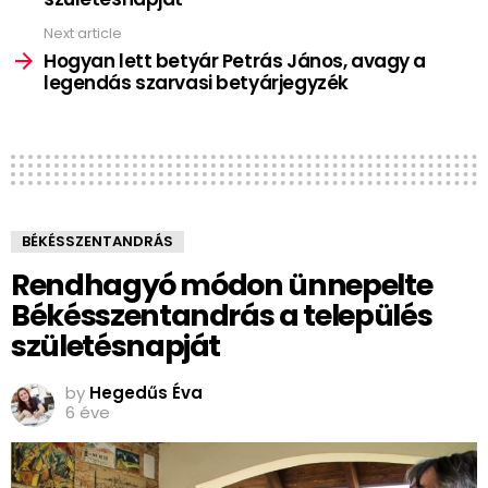
Next article
Hogyan lett betyár Petrás János, avagy a
legendás szarvasi betyárjegyzék
BÉKÉSSZENTANDRÁS
Rendhagyó módon ünnepelte
Békésszentandrás a település
születésnapját
by
Hegedűs Éva
6 éve