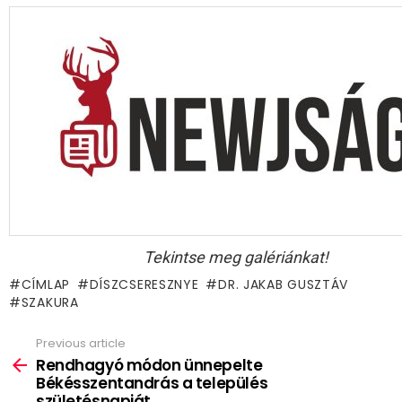
Tekintse meg galériánkat!
CÍMLAP
DÍSZCSERESZNYE
DR. JAKAB GUSZTÁV
SZAKURA
Previous article
See
more
Rendhagyó módon ünnepelte
Békésszentandrás a település
születésnapját