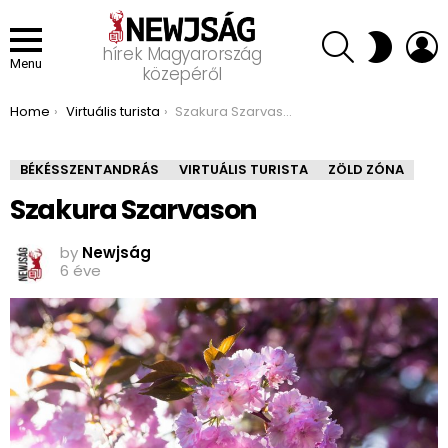
SEARCH
L
SWITCH
hírek Magyarország
SKIN
Menu
közepéről
You are here:
Home
Virtuális turista
Szakura Szarvason
BÉKÉSSZENTANDRÁS
VIRTUÁLIS TURISTA
ZÖLD ZÓNA
Szakura Szarvason
by
Newjság
6 éve