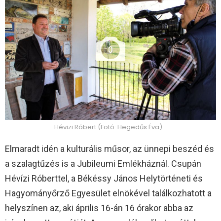
0
Hévizi Róbert (Fotó: Hegedűs Éva)
Elmaradt idén a kulturális műsor, az ünnepi beszéd és
a szalagtűzés is a Jubileumi Emlékháznál. Csupán
Hévízi Róberttel, a Békéssy János Helytörténeti és
Hagyományőrző Egyesület elnökével találkozhatott a
helyszínen az, aki április 16-án 16 órakor abba az