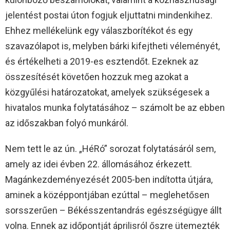
jelentést postai úton fogjuk eljuttatni mindenkihez.
Ehhez mellékelünk egy válaszborítékot és egy
szavazólapot is, melyben bárki kifejtheti véleményét,
és értékelheti a 2019-es esztendőt. Ezeknek az
összesítését követően hozzuk meg azokat a
közgyűlési határozatokat, amelyek szükségesek a
hivatalos munka folytatásához – számolt be az ebben
az időszakban folyó munkáról.
Nem tett le az ún. „HéRó” sorozat folytatásáról sem,
amely az idei évben 22. állomásához érkezett.
Magánkezdeményezését 2005-ben indította útjára,
aminek a középpontjában ezúttal – meglehetősen
sorsszerűen – Békésszentandrás egészségügye állt
volna. Ennek az időpontját áprilisról őszre ütemezték