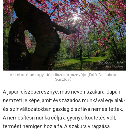
Az arborétum egy idős díszcseresznyéje (Fotó: Dr. Jakab
Gusztáv)
A japán díszcseresznye, más néven szakura, Japán
nemzeti jelképe, amit évszázados munkával egy alak-
és színváltozatokban gazdag díszfává nemesítettek.
A nemesítési munka célja a gyönyörködtetés volt,
termést nemigen hoz a fa. A szakura virágzása