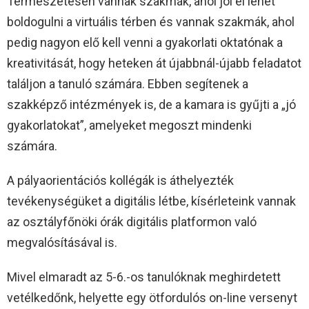
Természetesen vannak szakmák, ahol jól el lehet
boldogulni a virtuális térben és vannak szakmák, ahol
pedig nagyon elő kell venni a gyakorlati oktatónak a
kreativitását, hogy heteken át újabbnál-újabb feladatot
találjon a tanuló számára. Ebben segítenek a
szakképző intézmények is, de a kamara is gyűjti a „jó
gyakorlatokat”, amelyeket megoszt mindenki
számára.
A pályaorientációs kollégák is áthelyezték
tevékenységüket a digitális létbe, kísérleteink vannak
az osztályfőnöki órák digitális platformon való
megvalósításával is.
Mivel elmaradt az 5-6.-os tanulóknak meghirdetett
vetélkedőnk, helyette egy ötfordulós on-line versenyt