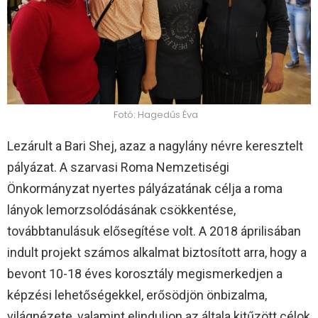
Fotó: Hagedűs Éva
Lezárult a Bari Shej, azaz a nagylány névre keresztelt
pályázat. A szarvasi Roma Nemzetiségi
Önkormányzat nyertes pályázatának célja a roma
lányok lemorzsolódásának csökkentése,
továbbtanulásuk elősegítése volt. A 2018 áprilisában
indult projekt számos alkalmat biztosított arra, hogy a
bevont 10-18 éves korosztály megismerkedjen a
képzési lehetőségekkel, erősödjön önbizalma,
világnézete, valamint elinduljon az általa kitűzött célok