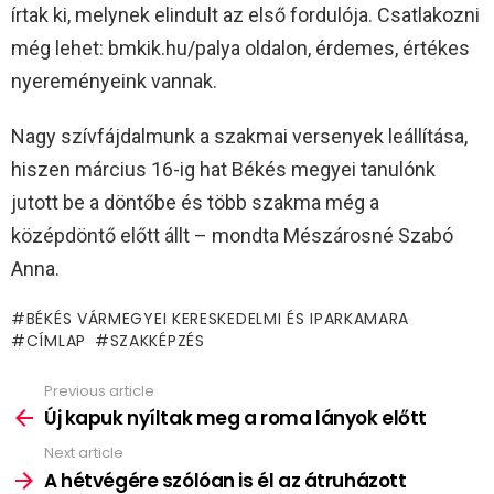
írtak ki, melynek elindult az első fordulója. Csatlakozni
még lehet: bmkik.hu/palya oldalon, érdemes, értékes
nyereményeink vannak.
Nagy szívfájdalmunk a szakmai versenyek leállítása,
hiszen március 16-ig hat Békés megyei tanulónk
jutott be a döntőbe és több szakma még a
középdöntő előtt állt – mondta Mészárosné Szabó
Anna.
BÉKÉS VÁRMEGYEI KERESKEDELMI ÉS IPARKAMARA
CÍMLAP
SZAKKÉPZÉS
Previous article
See
more
Új kapuk nyíltak meg a roma lányok előtt
Next article
A hétvégére szólóan is él az átruházott