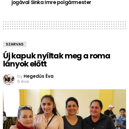
jogával Sinka Imre polgármester
SZARVAS
Új kapuk nyíltak meg a roma
lányok előtt
by
Hegedűs Éva
6 éve