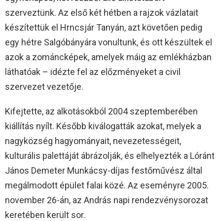
szerveztünk. Az első két hétben a rajzok vázlatait
készítettük el Hrncsjár Tanyán, azt követően pedig
egy hétre Salgóbányára vonultunk, és ott készültek el
azok a zománcképek, amelyek máig az emlékházban
láthatóak – idézte fel az előzményeket a civil
szervezet vezetője.
Kifejtette, az alkotásokból 2004 szeptemberében
kiállítás nyílt. Később kiválogatták azokat, melyek a
nagyközség hagyományait, nevezetességeit,
kulturális palettáját ábrázolják, és elhelyezték a Lóránt
János Demeter Munkácsy-díjas festőművész által
megálmodott épület falai közé. Az eseményre 2005.
november 26-án, az András napi rendezvénysorozat
keretében került sor.