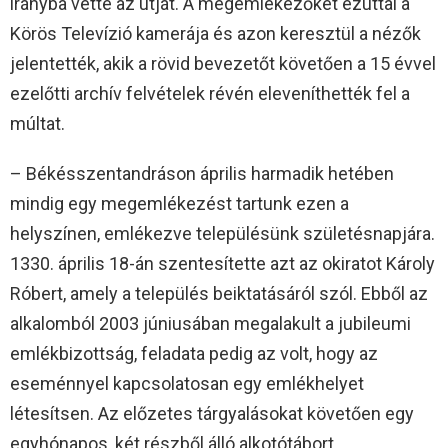
irányba vette az útját. A megemlékezőket ezúttal a
Körös Televízió kamerája és azon keresztül a nézők
jelentették, akik a rövid bevezetőt követően a 15 évvel
ezelőtti archív felvételek révén eleveníthették fel a
múltat.
– Békésszentandráson április harmadik hetében
mindig egy megemlékezést tartunk ezen a
helyszínen, emlékezve településünk születésnapjára.
1330. április 18-án szentesítette azt az okiratot Károly
Róbert, amely a település beiktatásáról szól. Ebből az
alkalomból 2003 júniusában megalakult a jubileumi
emlékbizottság, feladata pedig az volt, hogy az
eseménnyel kapcsolatosan egy emlékhelyet
létesítsen. Az előzetes tárgyalásokat követően egy
egyhónapos, két részből álló alkotótábort