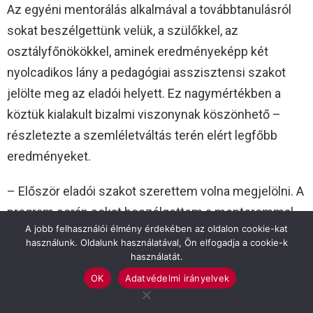
Az egyéni mentorálás alkalmával a továbbtanulásról
sokat beszélgettünk velük, a szülőkkel, az
osztályfőnökökkel, aminek eredményeképp két
nyolcadikos lány a pedagógiai asszisztensi szakot
jelölte meg az eladói helyett. Ez nagymértékben a
köztük kialakult bizalmi viszonynak köszönhető –
részletezte a szemléletváltás terén elért legfőbb
eredményeket.
– Először eladói szakot szerettem volna megjelölni. A
program során sokat beszélgettem a mentorommal,
A jobb felhasználói élmény érdekében az oldalon cookie-kat
aki szerint elég szorgalmas, alázatos vagyok, és elég
használunk. Oldalunk használatával, Ön elfogadja a cookie-k
jól értek a gyerekek nyelvén ahhoz, hogy elinduljak a
használatát.
pedagógiai pályán. Így végül a pedagógiai asszisztens
OK
Adatvédelmi irányelvek
szak került az első helyre, amit itt, Szarvason, a