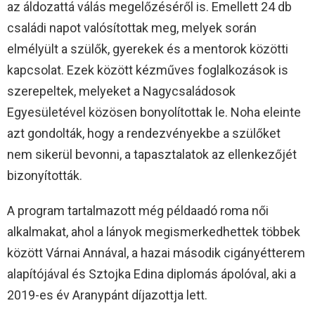
az áldozattá válás megelőzéséről is. Emellett 24 db
családi napot valósítottak meg, melyek során
elmélyült a szülők, gyerekek és a mentorok közötti
kapcsolat. Ezek között kézműves foglalkozások is
szerepeltek, melyeket a Nagycsaládosok
Egyesületével közösen bonyolítottak le. Noha eleinte
azt gondolták, hogy a rendezvényekbe a szülőket
nem sikerül bevonni, a tapasztalatok az ellenkezőjét
bizonyították.
A program tartalmazott még példaadó roma női
alkalmakat, ahol a lányok megismerkedhettek többek
között Várnai Annával, a hazai második cigányétterem
alapítójával és Sztojka Edina diplomás ápolóval, aki a
2019-es év Aranypánt díjazottja lett.