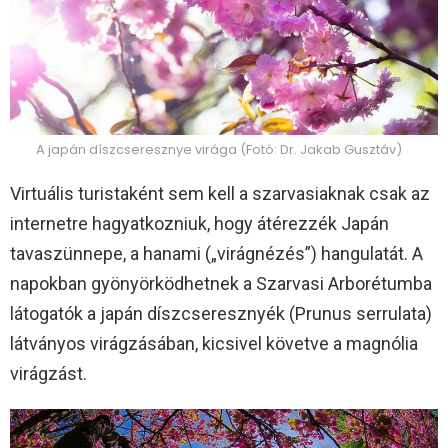
A japán díszcseresznye virága (Fotó: Dr. Jakab Gusztáv)
Virtuális turistaként sem kell a szarvasiaknak csak az
internetre hagyatkozniuk, hogy átérezzék Japán
tavaszünnepe, a hanami („virágnézés”) hangulatát. A
napokban gyönyörködhetnek a Szarvasi Arborétumba
látogatók a japán díszcseresznyék (Prunus serrulata)
látványos virágzásában, kicsivel követve a magnólia
virágzást.