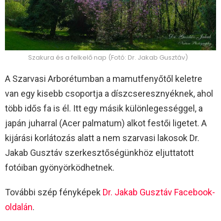
Szakura és a felkelő nap (Fotó: Dr. Jakab Gusztáv)
A Szarvasi Arborétumban a mamutfenyőtől keletre
van egy kisebb csoportja a díszcseresznyéknek, ahol
több idős fa is él. Itt egy másik különlegességgel, a
japán juharral (Acer palmatum) alkot festői ligetet. A
kijárási korlátozás alatt a nem szarvasi lakosok Dr.
Jakab Gusztáv szerkesztőségünkhöz eljuttatott
fotóiban gyönyörködhetnek.
További szép fényképek
Dr. Jakab Gusztáv Facebook-
oldalán
.