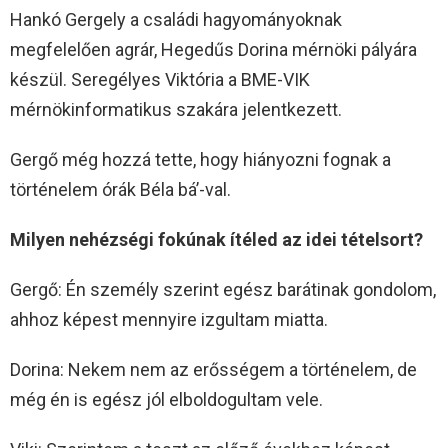
Hankó Gergely a családi hagyományoknak
megfelelően agrár, Hegedűs Dorina mérnöki pályára
készül. Seregélyes Viktória a BME-VIK
mérnökinformatikus szakára jelentkezett.
Gergő még hozzá tette, hogy hiányozni fognak a
történelem órák Béla bá’-val.
Milyen nehézségi fokúnak ítéled az idei tételsort?
Gergő: Én személy szerint egész barátinak gondolom,
ahhoz képest mennyire izgultam miatta.
Dorina: Nekem nem az erősségem a történelem, de
még én is egész jól elboldogultam vele.