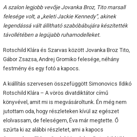
A szalon legjobb vevője Jovanka Broz, Tito marsall
felesége volt, a „keleti Jackie Kennedy”, akinek
legendássá vált állítható szabóbábujára készítették
távollétében a legújabb ruhamodelleket.
Rotschild Klára és Szarvas között Jovanka Broz Tito,
Gábor Zsazsa, Andrej Gromiko felesége, néhány
festmény és egy fotó a kapocs.
A kiállítás szervesen összefüggött Simonovics Ildikó
Rotschild Klára – A vörös divatdiktátor című
könyvével, amit mi is megvásároltunk. Én még nem
jutottam oda, hogy részleteken kívül az egészet
elolvassam, de feleségem, Éva már megtette. Ő
szúrta ki az alábbi részletet, ami a kapocs