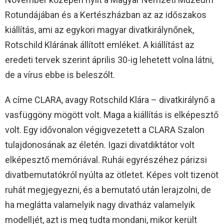
Rotundájában és a Kertészházban az az időszakos
kiállítás, ami az egykori magyar divatkirálynőnek,
Rotschild Klárának állított emléket. A kiállítást az
eredeti tervek szerint április 30-ig lehetett volna látni,
de a vírus ebbe is beleszólt.
A címe CLARA, avagy Rotschild Klára – divatkirálynő a
vasfüggöny mögött volt. Maga a kiállítás is elképesztő
volt. Egy idővonalon végigvezetett a CLARA Szalon
tulajdonosának az életén. Igazi divatdiktátor volt
elképesztő memóriával. Ruhái egyrészéhez párizsi
divatbemutatókról nyúlta az ötletet. Képes volt tizenöt
ruhát megjegyezni, és a bemutató után lerajzolni, de
ha meglátta valamelyik nagy divatház valamelyik
modelljét, azt is meg tudta mondani, mikor került