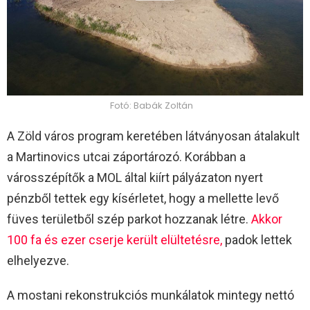
Fotó: Babák Zoltán
A Zöld város program keretében látványosan átalakult
a Martinovics utcai záportározó. Korábban a
városszépítők a MOL által kiírt pályázaton nyert
pénzből tettek egy kísérletet, hogy a mellette levő
füves területből szép parkot hozzanak létre.
Akkor
100 fa és ezer cserje került elültetésre,
padok lettek
elhelyezve.
A mostani rekonstrukciós munkálatok mintegy nettó