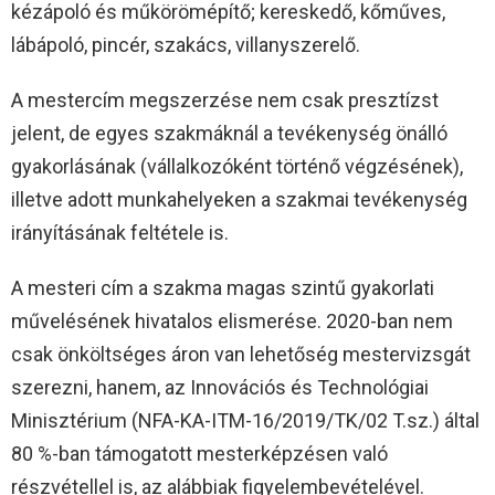
kézápoló és műkörömépítő; kereskedő, kőműves,
lábápoló, pincér, szakács, villanyszerelő.
A mestercím megszerzése nem csak presztízst
jelent, de egyes szakmáknál a tevékenység önálló
gyakorlásának (vállalkozóként történő végzésének),
illetve adott munkahelyeken a szakmai tevékenység
irányításának feltétele is.
A mesteri cím a szakma magas szintű gyakorlati
művelésének hivatalos elismerése. 2020-ban nem
csak önköltséges áron van lehetőség mestervizsgát
szerezni, hanem, az Innovációs és Technológiai
Minisztérium (NFA-KA-ITM-16/2019/TK/02 T.sz.) által
80 %-ban támogatott mesterképzésen való
részvétellel is, az alábbiak figyelembevételével.