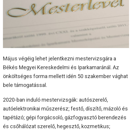
Május végéig lehet jelentkezni mestervizsgára a
Békés Megyei Kereskedelmi és Iparkamaránál. Az
önköltséges forma mellett idén 50 szakember vághat
bele támogatással.
2020-ban induló mestervizsgák: autószerelő,
autóelektronikai műszerész; festő, díszítő, mázoló és
tapétázó; gépi forgácsoló, gázfogyasztó berendezés
és csőhálózat szerelő, hegesztő, kozmetikus;