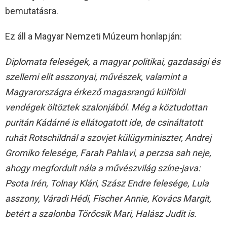
bemutatásra.
Ez áll a Magyar Nemzeti Múzeum honlapján:
Diplomata feleségek, a magyar politikai, gazdasági és
szellemi elit asszonyai, művészek, valamint a
Magyarországra érkező magasrangú külföldi
vendégek öltöztek szalonjából. Még a köztudottan
puritán Kádárné is ellátogatott ide, de csináltatott
ruhát Rotschildnál a szovjet külügyminiszter, Andrej
Gromiko felesége, Farah Pahlavi, a perzsa sah neje,
ahogy megfordult nála a művészvilág színe-java:
Psota Irén, Tolnay Klári, Szász Endre felesége, Lula
asszony, Váradi Hédi, Fischer Annie, Kovács Margit,
betért a szalonba Törőcsik Mari, Halász Judit is.