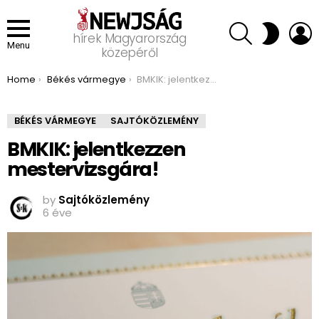
SEARCH
L
SWITCH
hírek Magyarország
SKIN
Menu
közepéről
You are here:
Home
Békés vármegye
BMKIK: jelentkezzen mestervizsgára!
BÉKÉS VÁRMEGYE
SAJTÓKÖZLEMÉNY
BMKIK: jelentkezzen
mestervizsgára!
by
Sajtóközlemény
6 éve