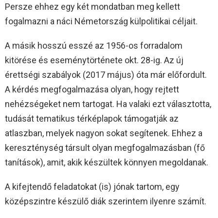
Persze ehhez egy két mondatban meg kellett
fogalmazni a náci Németország külpolitikai céljait.
A másik hosszú esszé az 1956-os forradalom
kitörése és eseménytörténete okt. 28-ig. Az új
érettségi szabályok (2017 május) óta már előfordult.
A kérdés megfogalmazása olyan, hogy rejtett
nehézségeket nem tartogat. Ha valaki ezt választotta,
tudását tematikus térképlapok támogatják az
atlaszban, melyek nagyon sokat segítenek. Ehhez a
kereszténység társult olyan megfogalmazásban (fő
tanítások), amit, akik készültek könnyen megoldanak.
A kifejtendő feladatokat (is) jónak tartom, egy
középszintre készülő diák szerintem ilyenre számít.