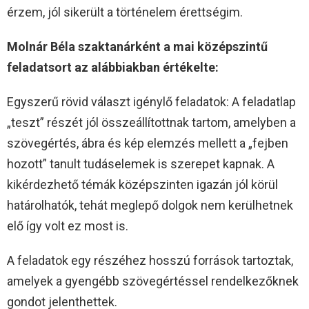
érzem, jól sikerült a történelem érettségim.
Molnár Béla szaktanárként a mai középszintű
feladatsort az alábbiakban értékelte:
Egyszerű rövid választ igénylő feladatok: A feladatlap
„teszt” részét jól összeállítottnak tartom, amelyben a
szövegértés, ábra és kép elemzés mellett a „fejben
hozott” tanult tudáselemek is szerepet kapnak. A
kikérdezhető témák középszinten igazán jól körül
határolhatók, tehát meglepő dolgok nem kerülhetnek
elő így volt ez most is.
A feladatok egy részéhez hosszú források tartoztak,
amelyek a gyengébb szövegértéssel rendelkezőknek
gondot jelenthettek.