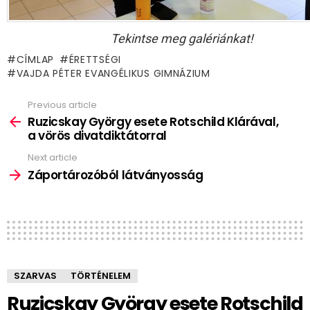
Tekintse meg galériánkat!
CÍMLAP
ÉRETTSÉGI
VAJDA PÉTER EVANGÉLIKUS GIMNÁZIUM
Previous article
See
more
Ruzicskay György esete Rotschild Klárával,
a vörös divatdiktátorral
Next article
Záportározóból látványosság
SZARVAS
TÖRTÉNELEM
Ruzicskay György esete Rotschild