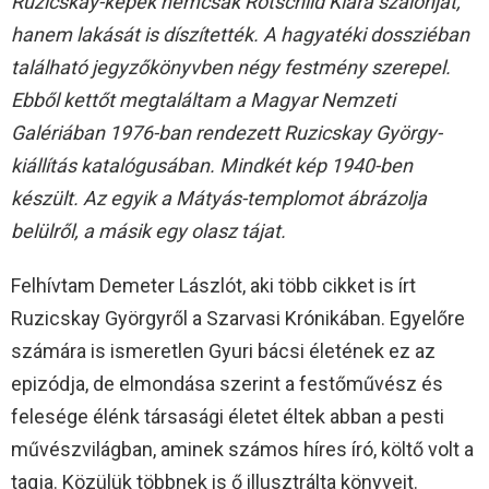
Ruzicskay-képek nemcsak Rotschild Klára szalonját,
hanem lakását is díszítették. A hagyatéki dossziéban
található jegyzőkönyvben négy festmény szerepel.
Ebből kettőt megtaláltam a Magyar Nemzeti
Galériában 1976-ban rendezett Ruzicskay György-
kiállítás katalógusában. Mindkét kép 1940-ben
készült. Az egyik a Mátyás-templomot ábrázolja
belülről, a másik egy olasz tájat.
Felhívtam Demeter Lászlót, aki több cikket is írt
Ruzicskay Györgyről a Szarvasi Krónikában. Egyelőre
számára is ismeretlen Gyuri bácsi életének ez az
epizódja, de elmondása szerint a festőművész és
felesége élénk társasági életet éltek abban a pesti
művészvilágban, aminek számos híres író, költő volt a
tagja. Közülük többnek is ő illusztrálta könyveit.