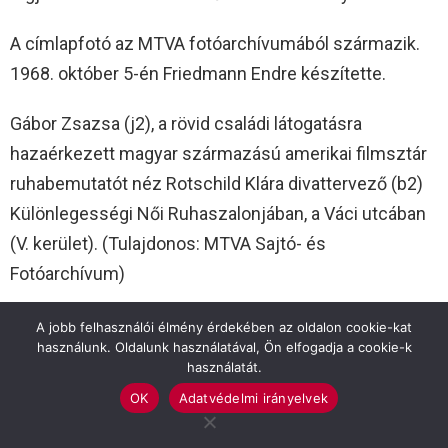
A címlapfotó az MTVA fotóarchívumából származik.
1968. október 5-én Friedmann Endre készítette.
Gábor Zsazsa (j2), a rövid családi látogatásra
hazaérkezett magyar származású amerikai filmsztár
ruhabemutatót néz Rotschild Klára divattervező (b2)
Különlegességi Női Ruhaszalonjában, a Váci utcában
(V. kerület). (Tulajdonos: MTVA Sajtó- és
Fotóarchívum)
A jobb felhasználói élmény érdekében az oldalon cookie-kat
használunk. Oldalunk használatával, Ön elfogadja a cookie-k
használatát.
OK
Adatvédelmi irányelvek