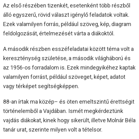
Az első részében tizenkét, esetenként több részből
álló egyszerű, rövid választ igénylő feladatok voltak.
Ezek valamilyen forrás, például szöveg, kép, diagram
feldolgozását, értelmezését várta a diákoktól.
A második részben esszéfeladatai között téma volt a
kereszténység születése, a második világháború és
az 1956-os forradalom is. Ezek mindegyikéhez kaptak
valamilyen forrást, például szöveget, képet, adatot
vagy térképet segítségképpen.
88-an írtak ma közép– és öten emeltszintű érettségit
történelemből a Vajdában. Ismét megkérdeztünk
vajdás diákokat, kinek hogy sikerült, illetve Molnár Béla
tanár urat, szerinte milyen volt a tételsor.