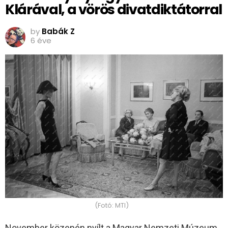
Klárával, a vörös divatdiktátorral
by
Babák Z
6 éve
(Fotó: MTI)
November közepén nyílt a Magyar Nemzeti Múzeum