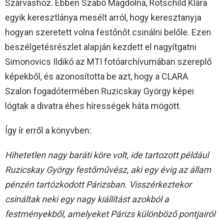
Szarvashoz. Ebben Szabó Magdolna, Rotschild Klára
egyik keresztlánya mesélt arról, hogy keresztanyja
hogyan szeretett volna festőnőt csinálni belőle. Ezen
beszélgetésrészlet alapján kezdett el nagyítgatni
Simonovics Ildikó az MTI fotóarchívumában szereplő
képekből, és azonosította be azt, hogy a CLARA
Szalon fogadótermében Ruzicskay György képei
lógtak a divatra éhes hírességek háta mögött.
Így ír erről a könyvben:
Hihetetlen nagy baráti köre volt, ide tartozott például
Ruzicskay György festőművész, aki egy évig az állam
pénzén tartózkodott Párizsban. Visszérkeztekor
csináltak neki egy nagy kiállítást azokból a
festményekből, amelyeket Párizs különböző pontjairól