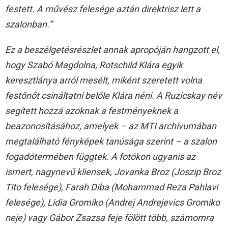
festett. A művész felesége aztán direktrisz lett a
szalonban.”
Ez a beszélgetésrészlet annak apropóján hangzott el,
hogy Szabó Magdolna, Rotschild Klára egyik
keresztlánya arról mesélt, miként szeretett volna
festőnőt csináltatni belőle Klára néni. A Ruzicskay név
segített hozzá azoknak a festményeknek a
beazonosításához, amelyek – az MTI archívumában
megtalálható fényképek tanúsága szerint – a szalon
fogadótermében függtek. A fotókon ugyanis az
ismert, nagynevű kliensek, Jovanka Broz (Joszip Broz
Tito felesége), Farah Diba (Mohammad Reza Pahlavi
felesége), Lidia Gromiko (Andrej Andrejevics Gromiko
neje) vagy Gábor Zsazsa feje fölött több, számomra