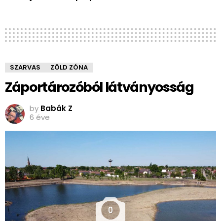
SZARVAS
ZÖLD ZÓNA
Záportározóból látványosság
by
Babák Z
6 éve
0