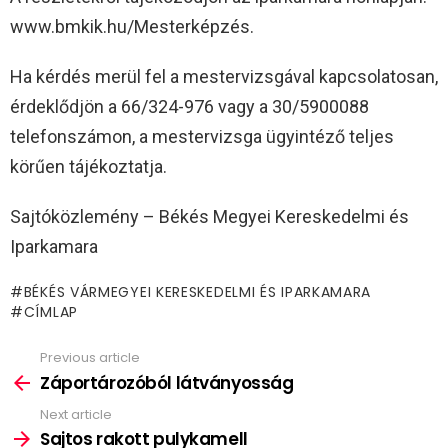
www.bmkik.hu/Mesterképzés.
Ha kérdés merül fel a mestervizsgával kapcsolatosan,
érdeklődjön a 66/324-976 vagy a 30/5900088
telefonszámon, a mestervizsga ügyintéző teljes
körűen tájékoztatja.
Sajtóközlemény – Békés Megyei Kereskedelmi és
Iparkamara
BÉKÉS VÁRMEGYEI KERESKEDELMI ÉS IPARKAMARA
CÍMLAP
Previous article
See
more
Záportározóból látványosság
Next article
Sajtos rakott pulykamell