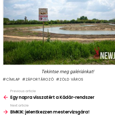
Tekintse meg galériánkat!
CÍMLAP
ZÁPORTÁROZÓ
ZÖLD VÁROS
Previous article
See
more
Egy napra visszatért a Kádár-rendszer
Next article
BMKIK: jelentkezzen mestervizsgára!