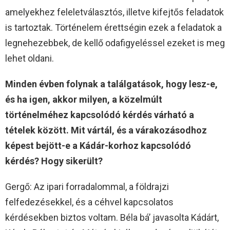
amelyekhez feleletválasztós, illetve kifejtős feladatok
is tartoztak. Történelem érettségin ezek a feladatok a
legnehezebbek, de kellő odafigyeléssel ezeket is meg
lehet oldani.
Minden évben folynak a találgatások, hogy lesz-e,
és ha igen, akkor milyen, a közelmúlt
történelméhez kapcsolódó kérdés várható a
tételek között. Mit vártál, és a várakozásodhoz
képest bejött-e a Kádár-korhoz kapcsolódó
kérdés? Hogy sikerült?
Gergő: Az ipari forradalommal, a földrajzi
felfedezésekkel, és a céhvel kapcsolatos
kérdésekben biztos voltam. Béla bá’ javasolta Kádárt,