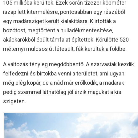
105 millióba kerültek. Ezek során tízezer köbméter
iszap lett kitermelésre, pontosabban egy részéből
egy madársziget került kialakításra. Kiirtották a
bozótost, megtörtént a hulladékmentesítése,
akáckarókból épült támfalat építettek. Körülötte 520
méternyi mulcsos út létesült, fák kerültek a földbe.
A változás tényleg megdöbbentő. A szarvasiak kezdik
felfedezni és birtokba venni a területet, ami ugyan
még elég kopár, de a nád már erőlködik, a madarak
pedig szemmel láthatólag jól érzik magukat a kis
szigeten.