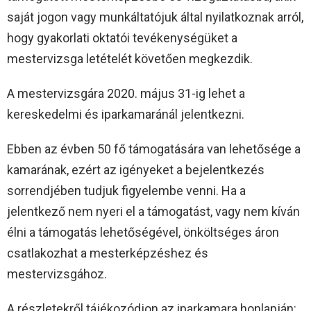
saját jogon vagy munkáltatójuk által nyilatkoznak arról,
hogy gyakorlati oktatói tevékenységüket a
mestervizsga letételét követően megkezdik.
A mestervizsgára 2020. május 31-ig lehet a
kereskedelmi és iparkamaránál jelentkezni.
Ebben az évben 50 fő támogatására van lehetősége a
kamarának, ezért az igényeket a bejelentkezés
sorrendjében tudjuk figyelembe venni. Ha a
jelentkező nem nyeri el a támogatást, vagy nem kíván
élni a támogatás lehetőségével, önköltséges áron
csatlakozhat a mesterképzéshez és
mestervizsgához.
A részletekről tájékozódjon az iparkamara honlapján: