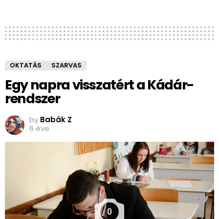
OKTATÁS
SZARVAS
Egy napra visszatért a Kádár-
rendszer
by
Babák Z
6 éve
0