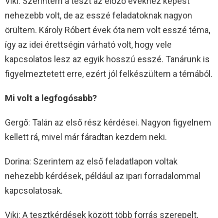
Viki: Szerintem a teszt az előző évekhez képest
nehezebb volt, de az esszé feladatoknak nagyon
örültem. Károly Róbert évek óta nem volt esszé téma,
így az idei érettségin várható volt, hogy vele
kapcsolatos lesz az egyik hosszú esszé. Tanárunk is
figyelmeztetett erre, ezért jól felkészültem a témából.
Mi volt a legfogósabb?
Gergő: Talán az első rész kérdései. Nagyon figyelnem
kellett rá, mivel már fáradtan kezdem neki.
Dorina: Szerintem az első feladatlapon voltak
nehezebb kérdések, például az ipari forradalommal
kapcsolatosak.
Viki: A tesztkérdések között több forrás szerepelt,