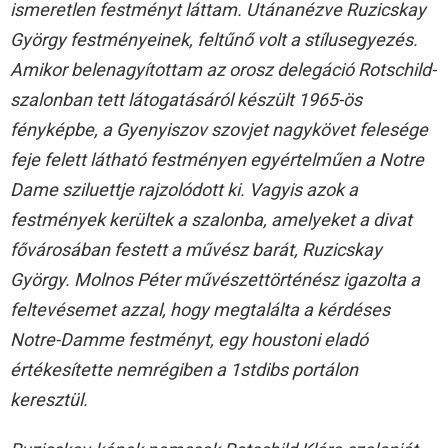
ismeretlen festményt láttam. Utánanézve Ruzicskay
György festményeinek, feltűnő volt a stílusegyezés.
Amikor belenagyítottam az orosz delegáció Rotschild-
szalonban tett látogatásáról készült 1965-ös
fényképbe, a Gyenyiszov szovjet nagykövet felesége
feje felett látható festményen egyértelműen a Notre
Dame sziluettje rajzolódott ki. Vagyis azok a
festmények kerültek a szalonba, amelyeket a divat
fővárosában festett a művész barát, Ruzicskay
György. Molnos Péter művészettörténész igazolta a
feltevésemet azzal, hogy megtalálta a kérdéses
Notre-Damme festményt, egy houstoni eladó
értékesítette nemrégiben a 1stdibs portálon
keresztül.