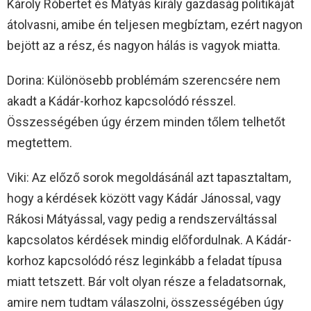
Károly Róbertet és Mátyás király gazdaság politikáját
átolvasni, amibe én teljesen megbíztam, ezért nagyon
bejött az a rész, és nagyon hálás is vagyok miatta.
Dorina: Különösebb problémám szerencsére nem
akadt a Kádár-korhoz kapcsolódó résszel.
Összességében úgy érzem minden tőlem telhetőt
megtettem.
Viki: Az előző sorok megoldásánál azt tapasztaltam,
hogy a kérdések között vagy Kádár Jánossal, vagy
Rákosi Mátyással, vagy pedig a rendszerváltással
kapcsolatos kérdések mindig előfordulnak. A Kádár-
korhoz kapcsolódó rész leginkább a feladat típusa
miatt tetszett. Bár volt olyan része a feladatsornak,
amire nem tudtam válaszolni, összességében úgy