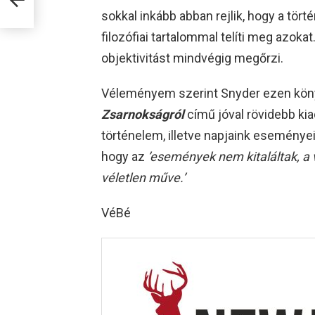
sokkal inkább abban rejlik, hogy a tör
filozófiai tartalommal telíti meg azoka
objektivitást mindvégig megőrzi.
Véleményem szerint Snyder ezen köny
Zsarnokságról
című jóval rövidebb kia
történelem, illetve napjaink eseményei
hogy az
’események nem kitaláltak, a
véletlen műve.’
VéBé