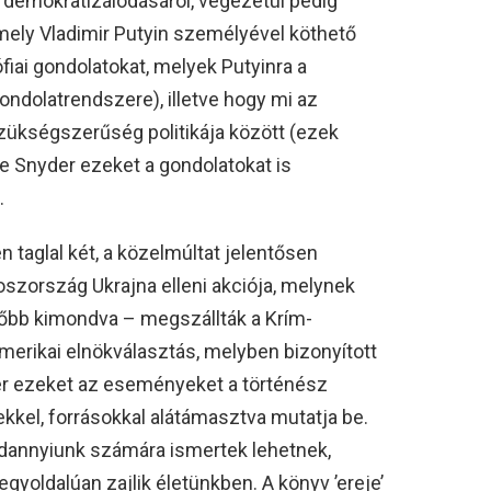
e demokratizálódásáról, végezetül pedig
 mely Vladimir Putyin személyével köthető
iai gondolatokat, melyek Putyinra a
gondolatrendszere), illetve hogy mi az
ükségszerűség politikája között (ezek
de Snyder ezeket a gondolatokat is
.
 taglal két, a közelmúltat jelentősen
szország Ukrajna elleni akciója, melynek
őbb kimondva – megszállták a Krím-
merikai elnökválasztás, melyben bizonyított
der ezeket az eseményeket a történész
yekkel, forrásokkal alátámasztva mutatja be.
annyiunk számára ismertek lehetnek,
yoldalúan zajlik életünkben. A könyv ’ereje’