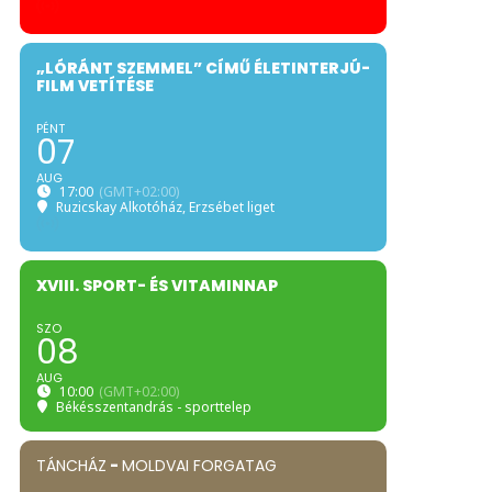
„LÓRÁNT SZEMMEL” CÍMŰ ÉLETINTERJÚ-
FILM VETÍTÉSE
PÉNT
07
AUG
17:00
(GMT+02:00)
Ruzicskay Alkotóház
, Erzsébet liget
XVIII. SPORT- ÉS VITAMINNAP
SZO
08
AUG
10:00
(GMT+02:00)
Békésszentandrás - sporttelep
TÁNCHÁZ
-
MOLDVAI FORGATAG