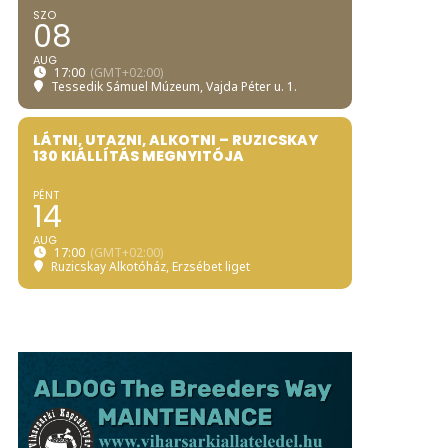
SZO
08
AUG
17:00
(GMT+02:00)
Tessedik Sámuel Múzeum
, Vajda Péter u. 1.
LÁTNI, UTAZNI, ALKOTNI – RUZICSKAY
130 KIÁLLÍTÁS MEGNYITÓJA
PÉNT
14
AUG
17:00
(GMT+02:00)
Ruzicskay Alkotóház
, Erzsébet liget