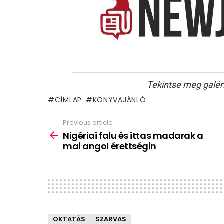
Tekintse meg galér
CÍMLAP
KÖNYVAJÁNLÓ
Previous article
See
more
Nigériai falu és ittas madarak a
mai angol érettségin
OKTATÁS
SZARVAS