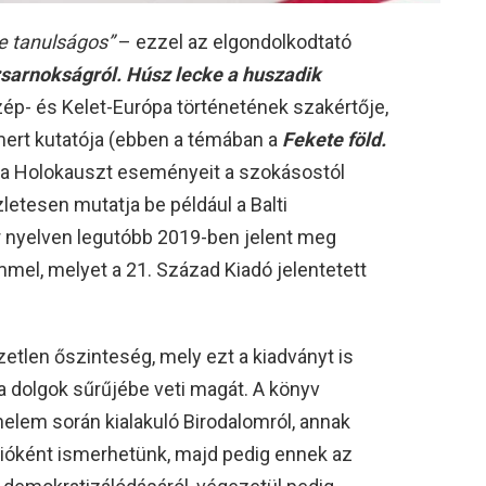
e tanulságos”
– ezzel az elgondolkodtató
zsarnokságról. Húsz lecke a huszadik
ép- és Kelet-Európa történetének szakértője,
smert kutatója (ebben a témában a
Fekete föld.
a Holokauszt eseményeit a szokásostól
zletesen mutatja be például a Balti
ar nyelven legutóbb 2019-ben jelent meg
mel, melyet a 21. Század Kiadó jelentetett
tlen őszinteség, mely ezt a kiadványt is
a dolgok sűrűjébe veti magát. A könyv
nelem során kialakuló Birodalomról, annak
nióként ismerhetünk, majd pedig ennek az