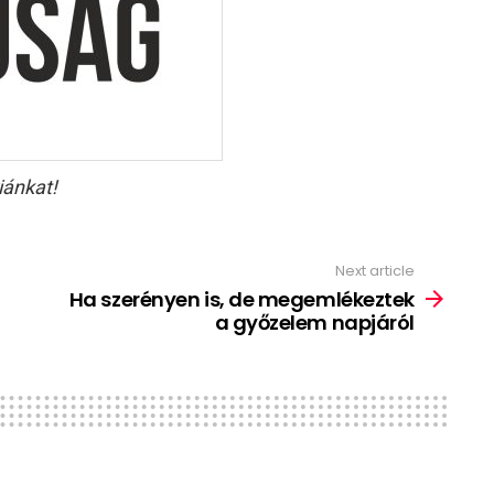
iánkat!
Next article
Ha szerényen is, de megemlékeztek
a győzelem napjáról