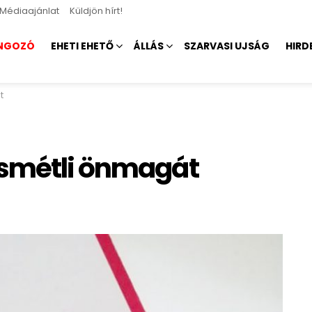
Médiaajánlat
Küldjön hírt!
NGOZÓ
EHETI EHETŐ
ÁLLÁS
SZARVASI UJSÁG
HIRD
t
ismétli önmagát