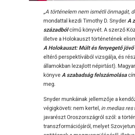
„A történelem nem ismétli önmagát, d
mondattal kezdi Timothy D. Snyder
A 
századból
című könyvét. A szerző Köz
illetve a Holokauszt történetének eli
A Holokauszt: Múlt és fenyegető jövő
eltérő perspektívából vizsgálja, és rés
államokban lezajlott népirtást). Magy
könyve
A szabadság felszámolása
cím
meg.
Snyder munkáinak jellemzője a kendőze
végigköveti: nem kertel,
in medias res
javarészt Oroszországról szól: a törté
transzformációjáról, melyet Szovjetu