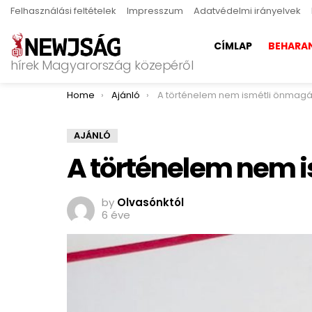
Felhasználási feltételek
Impresszum
Adatvédelmi irányelvek
CÍMLAP
BEHARA
hírek Magyarország közepéről
You are here:
Home
Ajánló
A történelem nem ismétli önmagá
AJÁNLÓ
A történelem nem 
by
Olvasónktól
6 éve