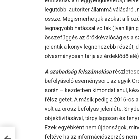
entitásnak a meggyengüléséről, illetv
legutóbbi autoriter állammá válásáról,
össze. Megismerhetjük azokat a filozóf
legnagyobb hatással voltak (Ivan Iljin 
összefüggés az örökkévalóság és a sz
jelentik a könyv legnehezebb részét, 
olvasmányosan tárja az érdeklődő elé)
A szabadság felszámolása
részletesen
befolyásoló eseménysort: az egyik Oro
során – kezdetben kimondatlanul, kés
félszigetet. A másik pedig a 2016-os a
volt az orosz befolyás jelenléte. Sny
objektivitásával, tárgyilagosan és tén
Ezek egyébként nem újdonságok, mind
mai
feltéve ha az információszerzés nem eg