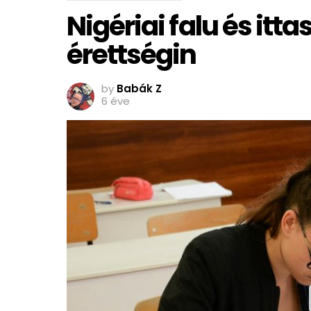
Nigériai falu és it
érettségin
by
Babák Z
6 éve