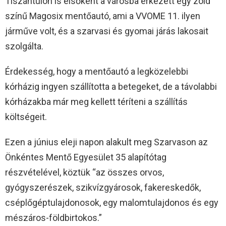
Tiszántúlon is elsőként a városba érkezett egy zöld
színű Magosix mentőautó, ami a VVOME 11. ilyen
járműve volt, és a szarvasi és gyomai járás lakosait
szolgálta.
Érdekesség, hogy a mentőautó a legközelebbi
kórházig ingyen szállította a betegeket, de a távolabbi
kórházakba már meg kellett téríteni a szállítás
költségeit.
Ezen a június eleji napon alakult meg Szarvason az
Önkéntes Mentő Egyesület 35 alapítótag
részvételével, köztük “az összes orvos,
gyógyszerészek, szikvízgyárosok, fakereskedők,
cséplőgéptulajdonosok, egy malomtulajdonos és egy
mészáros-földbirtokos.”