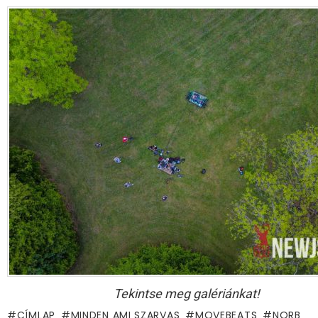
Tekintse meg galériánkat!
CÍMLAP
MINDEN AMI SZARVAS
MOVEBEATS
NORB