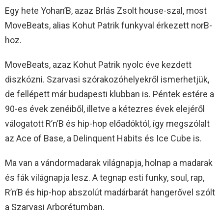
Egy hete Yohan’B, azaz Brlás Zsolt house-szal, most
MoveBeats, alias Kohut Patrik funkyval érkezett norB-
hoz.
MoveBeats, azaz Kohut Patrik nyolc éve kezdett
diszkózni. Szarvasi szórakozóhelyekről ismerhetjük,
de fellépett már budapesti klubban is. Péntek estére a
90-es évek zenéiből, illetve a kétezres évek elejéről
válogatott R’n’B és hip-hop előadóktól, így megszólalt
az Ace of Base, a Delinquent Habits és Ice Cube is.
Ma van a vándormadarak világnapja, holnap a madarak
és fák világnapja lesz. A tegnap esti funky, soul, rap,
R’n’B és hip-hop abszolút madárbarát hangerővel szólt
a Szarvasi Arborétumban.