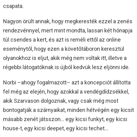
csapata.
Nagyon örült annak, hogy megkeresték ezzel a zenés
rendezvénnyel, mert mint mondta, lassan két hónapja
túl csendes a kert, és azt is reméli ettől az online
eseménytől, hogy ezen a követőtáboron keresztül
olyanokhoz is eljut, akik még nem voltak itt, illetve a
régebbi látogatóknak is újból kedvük lesz eljönni ide.
Norbi –ahogy fogalmazott– azt a koncepciót állította
fel még az elején, hogy azokkal a vendégdídzsékkel,
akik Szarvason dolgoznak, vagy csak még most
bontogatják a szárnyaikat, minden hétvégén egy kicsit
másabb zenét játsszon… egy kicsi funkyt, egy kicsi
house-t, egy kicsi deepet, egy kicsi techet…