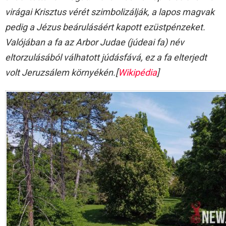
virágai Krisztus vérét szimbolizálják, a lapos magvak
pedig a Jézus beárulásáért kapott ezüstpénzeket.
Valójában a fa az Arbor Judae (júdeai fa) név
eltorzulásából válhatott júdásfává, ez a fa elterjedt
volt Jeruzsálem környékén.[
Wikipédia
]