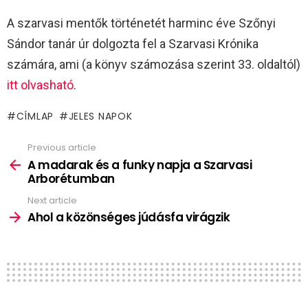
A szarvasi mentők történetét harminc éve Szőnyi
Sándor tanár úr dolgozta fel a Szarvasi Krónika
számára, ami (a könyv számozása szerint 33. oldaltól)
itt olvasható
.
CÍMLAP
JELES NAPOK
Previous article
See
more
A madarak és a funky napja a Szarvasi
Arborétumban
Next article
Ahol a közönséges júdásfa virágzik