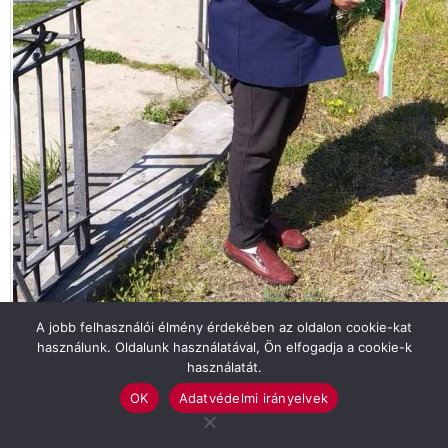
A jobb felhasználói élmény érdekében az oldalon cookie-kat
használunk. Oldalunk használatával, Ön elfogadja a cookie-k
használatát.
Tekintse meg galériánkat!
OK
Adatvédelmi irányelvek
CÍMLAP
GYŐZELEM NAPJA
MSZP