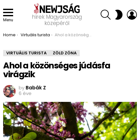
SEARCH
L
SWITCH
hírek Magyarország
SKIN
Menu
közepéről
You are here:
Home
Virtuális turista
Ahol a közönséges júdásfa virágzik
VIRTUÁLIS TURISTA
ZÖLD ZÓNA
Ahol a közönséges júdásfa
virágzik
by
Babák Z
6 éve