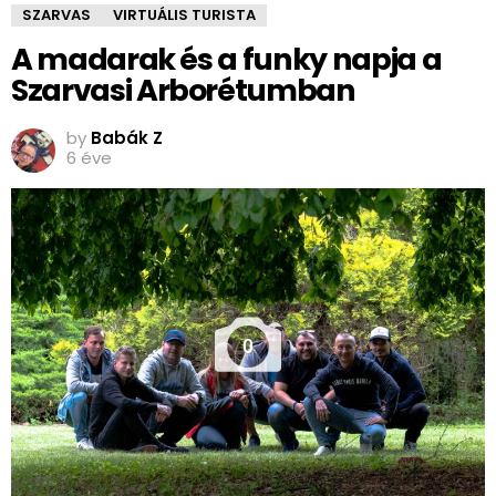
SZARVAS
VIRTUÁLIS TURISTA
A madarak és a funky napja a
Szarvasi Arborétumban
by
Babák Z
6 éve
0