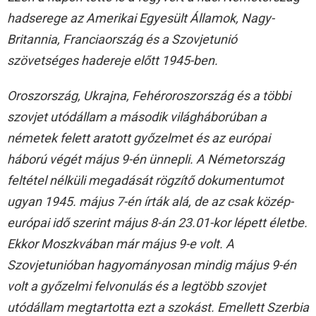
hadserege az Amerikai Egyesült Államok, Nagy-
Britannia, Franciaország és a Szovjetunió
szövetséges hadereje előtt 1945-ben.
Oroszország, Ukrajna, Fehéroroszország és a többi
szovjet utódállam a második világháborúban a
németek felett aratott győzelmet és az európai
háború végét május 9-én ünnepli. A Németország
feltétel nélküli megadását rögzítő dokumentumot
ugyan 1945. május 7-én írták alá, de az csak közép-
európai idő szerint május 8-án 23.01-kor lépett életbe.
Ekkor Moszkvában már május 9-e volt. A
Szovjetunióban hagyományosan mindig május 9-én
volt a győzelmi felvonulás és a legtöbb szovjet
utódállam megtartotta ezt a szokást. Emellett Szerbia