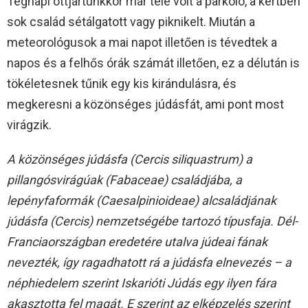
Tegnapi ottjártunkkor már tele volt a parkoló, a kertben
sok család sétálgatott vagy piknikelt. Miután a
meteorológusok a mai napot illetően is tévedtek a
napos és a felhős órák számát illetően, ez a délután is
tökéletesnek tűnik egy kis kirándulásra, és
megkeresni a közönséges júdásfát, ami pont most
virágzik.
A közönséges júdásfa (Cercis siliquastrum) a
pillangósvirágúak (Fabaceae) családjába, a
lepényfaformák (Caesalpinioideae) alcsaládjának
júdásfa (Cercis) nemzetségébe tartozó típusfaja. Dél-
Franciaországban eredetére utalva júdeai fának
nevezték, így ragadhatott rá a júdásfa elnevezés – a
néphiedelem szerint Iskarióti Júdás egy ilyen fára
akasztotta fel magát. E szerint az elképzelés szerint