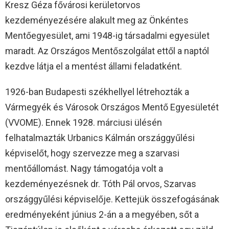
Kresz Géza fővárosi kerületorvos
kezdeményezésére alakult meg az Önkéntes
Mentőegyesület, ami 1948-ig társadalmi egyesület
maradt. Az Országos Mentőszolgálat ettől a naptól
kezdve látja el a mentést állami feladatként.
1926-ban Budapesti székhellyel létrehozták a
Vármegyék és Városok Országos Mentő Egyesületét
(VVOME). Ennek 1928. márciusi ülésén
felhatalmazták Urbanics Kálmán országgyűlési
képviselőt, hogy szervezze meg a szarvasi
mentőállomást. Nagy támogatója volt a
kezdeményezésnek dr. Tóth Pál orvos, Szarvas
országgyűlési képviselője. Kettejük összefogásának
eredményeként június 2-án a a megyében, sőt a