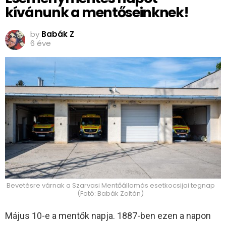
kívánunk a mentőseinknek!
by
Babák Z
6 éve
Bevetésre várnak a Szarvasi Mentőállomás esetkocsijai tegnap
(Fotó: Babák Zoltán)
Május 10-e a mentők napja. 1887-ben ezen a napon