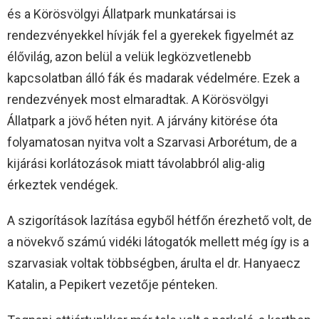
és a Körösvölgyi Állatpark munkatársai is
rendezvényekkel hívják fel a gyerekek figyelmét az
élővilág, azon belül a velük legközvetlenebb
kapcsolatban álló fák és madarak védelmére. Ezek a
rendezvények most elmaradtak. A Körösvölgyi
Állatpark a jövő héten nyit. A járvány kitörése óta
folyamatosan nyitva volt a Szarvasi Arborétum, de a
kijárási korlátozások miatt távolabbról alig-alig
érkeztek vendégek.
A szigorítások lazítása egyből hétfőn érezhető volt, de
a növekvő számú vidéki látogatók mellett még így is a
szarvasiak voltak többségben, árulta el dr. Hanyaecz
Katalin, a Pepikert vezetője pénteken.