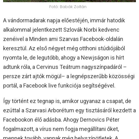
Fotó: Babák Zoltán
A vándormadarak napja előestéjén, immár hatodik
alkalommal jelentkezett Szlovák Norbi kedvenc
zenéivel a Minden ami Szarvas Facebook-oldalán
keresztül. Az első négyet még otthoni stúdiójából
nyomta le, de legutóbb, ahogy a Newjságon is hírt
adtunk róla, a Cervinus Teátrum nagyszínpadáról –
persze zárt ajtók mögül– a legnépszerűbb közösségi
portál, a Facebook live funkciója segítségével.
Így történt ez tegnap is, amikor ugyanaz a csapat, de
ezúttal a Szarvasi Arborétum egy tisztásáról kezdett a
Facebookon élő adásba. Ahogy Dernovics Péter
fogalmazott, a vírus nem fogja megállítani őket,
mennek tovább, vannak még helyszínötletek. A