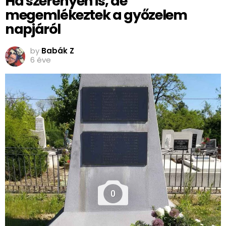
Ha szerényen is, de
megemlékeztek a győzelem
napjáról
by
Babák Z
6 éve
0