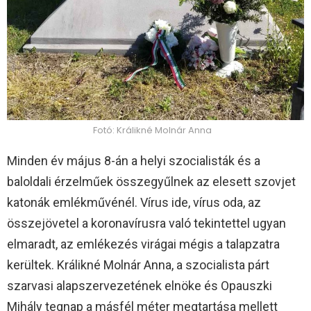
Fotó: Králikné Molnár Anna
Minden év május 8-án a helyi szocialisták és a
baloldali érzelműek összegyűlnek az elesett szovjet
katonák emlékművénél. Vírus ide, vírus oda, az
összejövetel a koronavírusra való tekintettel ugyan
elmaradt, az emlékezés virágai mégis a talapzatra
kerültek. Králikné Molnár Anna, a szocialista párt
szarvasi alapszervezetének elnöke és Opauszki
Mihály tegnap a másfél méter megtartása mellett