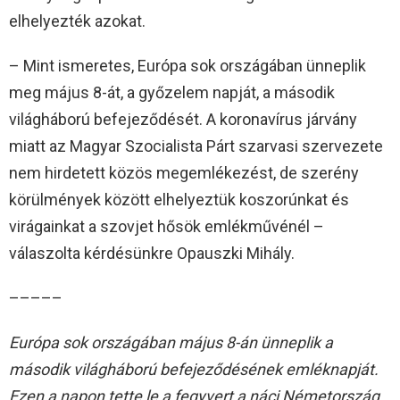
elhelyezték azokat.
– Mint ismeretes, Európa sok országában ünneplik
meg május 8-át, a győzelem napját, a második
világháború befejeződését. A koronavírus járvány
miatt az Magyar Szocialista Párt szarvasi szervezete
nem hirdetett közös megemlékezést, de szerény
körülmények között elhelyeztük koszorúnkat és
virágainkat a szovjet hősök emlékművénél –
válaszolta kérdésünkre Opauszki Mihály.
–––––
Európa sok országában május 8-án ünneplik a
második világháború befejeződésének emléknapját.
Ezen a napon tette le a fegyvert a náci Németország