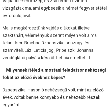
Vajdából 9-en közép, és 3-an emelt szinten
vizsgáztak ma, ami egybeesik a német fegyverletétel
évfordulójával.
Ma is megkérdeztünk vajdás diákokat, illetve
szaktanárt, véleményük szerint milyen volt a mai
feladatsor. Brachna Dzsesszika pénzügyi és
számviteli, Lázi Leticia jogi, Pribelszki Johanna
vendéglátói pályára készül. Leticia emeltet írt.
– Milyennek ítéled a mostani feladatsor nehézségi
fokát az előző évekhez képes?
Dzsesszika: Hasonló nehézségű volt, mint az előző
évek, voltak benne könnyebb és nehezebb részek
egyaránt.