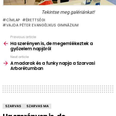
Tekintse meg galériánkat!
CÍMLAP
ÉRETTSÉGI
VAJDA PÉTER EVANGÉLIKUS GIMNÁZIUM
Previous article
See
more
Ha szerényen is, de megemlékeztek a
győzelem napjáról
Next article
A madarak és a funky napja a Szarvasi
Arborétumban
SZARVAS
SZARVAS MA