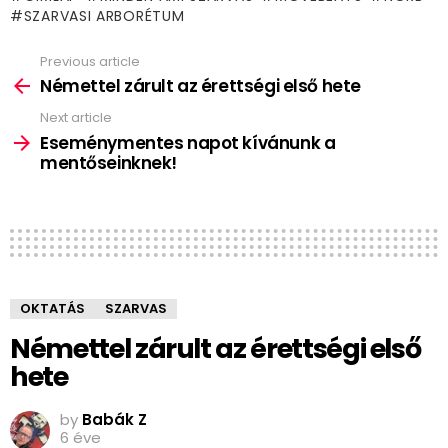
SZARVASI ARBORÉTUM
Previous article
See
more
Némettel zárult az érettségi első hete
Next article
Eseménymentes napot kívánunk a
mentőseinknek!
OKTATÁS
SZARVAS
Némettel zárult az érettségi első
hete
by
Babák Z
6 éve