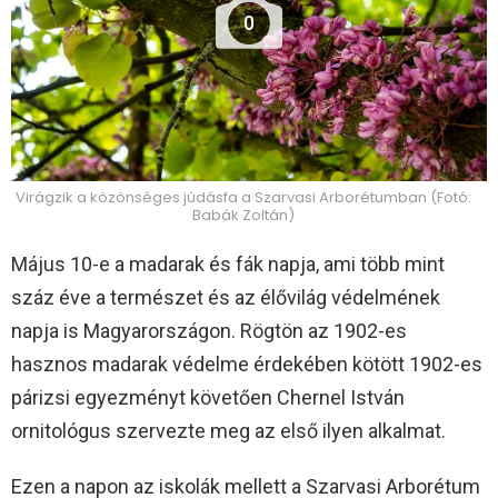
0
Virágzik a közönséges júdásfa a Szarvasi Arborétumban (Fotó:
Babák Zoltán)
Május 10-e a madarak és fák napja, ami több mint
száz éve a természet és az élővilág védelmének
napja is Magyarországon. Rögtön az 1902-es
hasznos madarak védelme érdekében kötött 1902-es
párizsi egyezményt követően Chernel István
ornitológus szervezte meg az első ilyen alkalmat.
Ezen a napon az iskolák mellett a Szarvasi Arborétum