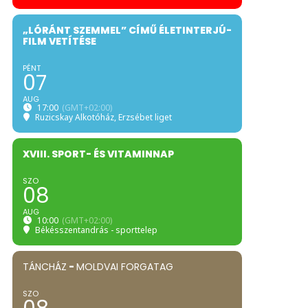
„LÓRÁNT SZEMMEL” CÍMŰ ÉLETINTERJÚ-
FILM VETÍTÉSE
PÉNT
07
AUG
17:00
(GMT+02:00)
Ruzicskay Alkotóház
, Erzsébet liget
XVIII. SPORT- ÉS VITAMINNAP
SZO
08
AUG
10:00
(GMT+02:00)
Békésszentandrás - sporttelep
TÁNCHÁZ
-
MOLDVAI FORGATAG
SZO