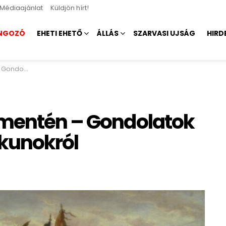
Médiaajánlat
Küldjön hírt!
NGOZÓ
EHETI EHETŐ
ÁLLÁS
SZARVASI UJSÁG
HIRD
yéki kunokról
 mentén – Gondolatok
 kunokról