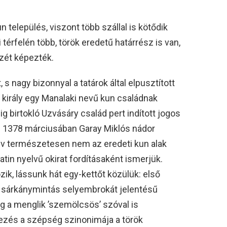
 település, viszont több szállal is kötődik
térfelén több, török eredetű határrész is van,
szét képezték.
s nagy bizonnyal a tatárok által elpusztított
s király egy Manalaki nevű kun családnak
g birtokló Uzvásáry család pert indított jogos
 1378 márciusában Garay Miklós nádor
 név természetesen nem az eredeti kun alak
atin nyelvű okirat fordításaként ismerjük.
zik, lássunk hát egy-kettőt közülük: első
t sárkánymintás selyembrokát jelentésű
ég a menglik ’szemölcsös’ szóval is
jezés a szépség szinonimája a török