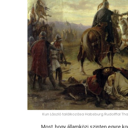
Kun László találkozása Habsburg Rudolffal Th
Most, hogy államközi szinten egyre ko