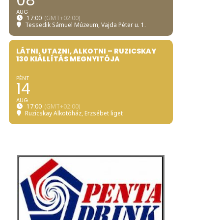
08
AUG
17:00
(GMT+02:00)
Tessedik Sámuel Múzeum
, Vajda Péter u. 1.
LÁTNI, UTAZNI, ALKOTNI – RUZICSKAY
130 KIÁLLÍTÁS MEGNYITÓJA
PÉNT
14
AUG
17:00
(GMT+02:00)
Ruzicskay Alkotóház
, Erzsébet liget