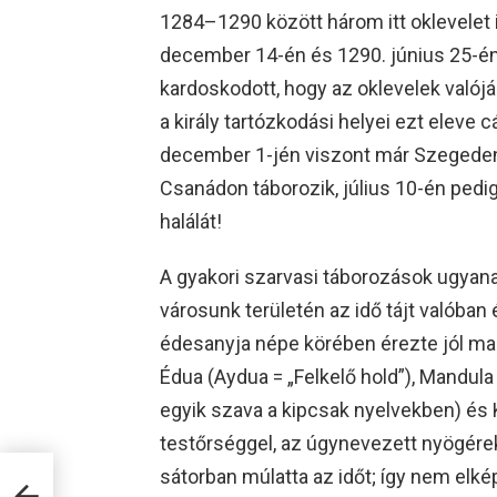
1284–1290 között három itt oklevelet is
december 14-én és 1290. június 25-én. 
kardoskodott, hogy az oklevelek valój
a király tartózkodási helyei ezt eleve
december 1-jén viszont már Szegeden a
Csanádon táborozik, július 10-én pedig
halálát!
A gyakori szarvasi táborozások ugyana
városunk területén az idő tájt valóban 
édesanyja népe körében érezte jól magá
Édua (Aydua = „Felkelő hold”), Mandul
egyik szava a kipcsak nyelvekben) és
testőrséggel, az úgynevezett nyögérek
sátorban múlatta az időt; így nem elk