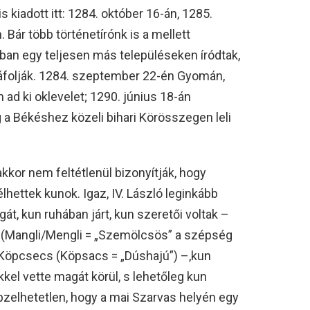
 kiadott itt: 1284. október 16-án, 1285.
Bár több történetírónk is a mellett
ában egy teljesen más településeken íródtak,
 cáfolják. 1284. szeptember 22-én Gyomán,
d ki oklevelet; 1290. június 18-án
 a Békéshez közeli bihari Körösszegen leli
kkor nem feltétlenül bizonyítják, hogy
élhettek kunok. Igaz, IV. László leginkább
t, kun ruhában járt, kun szeretői voltak –
a (Mangli/Mengli = „Szemölcsös” a szépség
 Köpcsecs (Köpsacs = „Dúshajú”) –,kun
kel vette magát körül, s lehetőleg kun
épzelhetetlen, hogy a mai Szarvas helyén egy