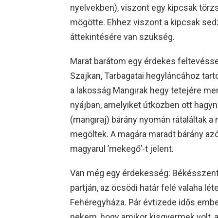
nyelvekben), viszont egy kipcsak tör
mögötte. Ehhez viszont a kipcsak s
áttekintésére van szükség.
Marat barátom egy érdekes feltevéssel á
Szajkan, Tarbagatai hegyláncához tar
a lakosság Mangırak hegy tetejére men
nyájban, amelyiket útközben ott hagyn
(mаngıraj) bárány nyomán rátaláltak a
megöltek. A magára maradt bárány azó
magyarul ’mekegő’-t jelent.
Van még egy érdekesség: Békésszenta
partján, az öcsödi határ felé valaha lét
Fehéregyháza. Pár évtizede idős embe
nekem, hogy amikor kisgyermek volt, 