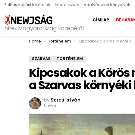
Felhasználási feltételek
Impresszum
Adatvédelmi irányelvek
CÍMLAP
BEHARA
hírek Magyarország közepéről
You are here:
Home
Történelem
Kipcsakok a Körös mentén – Gondolatok a Szarvas körn
SZARVAS
TÖRTÉNELEM
Kipcsakok a Körös
a Szarvas környéki
by
Seres István
6 éve