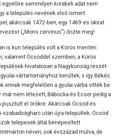
ont egyelőre semmilyen korabeli adat nem
gy a település nevének első ismert
el, akárcsak 1472-ben, egy 1469-es okirat
evezést („Mons cervinus”) őrizte meg!
n is kun település volt a Körös mentén:
r, valamint Öcsöddel szemben, a Körös
települések hivatalosan a Nagykunság részét
gyulai vártartományhoz kerültek, s így Békés
 ennek megfelelően a gyulai várba vitték be
or már nem létezett, Bábocka és Ecser pedig a
 pusztult el örökre. Akárcsak Öcsöd és
i-szabadságharc után újra települtek. Öcsöd
szok telepesek által benépesített
ntmárton néven, sok évszázad múlva, de