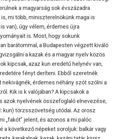
 kerülnek a magyarság sok évszázadra
is, mi több, miniszterelnökünk maga is
 is van), úgy vélem, érdemes újra
gyományait is. Most, hogy sokunk
tkan barátommal, a Budapesten végzett kiváló
gvizsgálni a kazak és a magyar nyelv közös
sok kipcsak, azaz kun eredetű helynév van,
edetére fényt deríteni. Ebből szeretnék
tt nekivágnék, érdemes néhány szót szólni a
l. Kik is k valójában? A kipcsakok a
és azok nyelvének összefoglaló elnevezése,
: kun) törzsszövetség utódai. Az orosz
i „fakót” jelent, és azonos a mi palóc
 a következő népeket soroljuk: balkár vagy
aita, karakalpak, kazak, kazáni tatár, kirgiz,