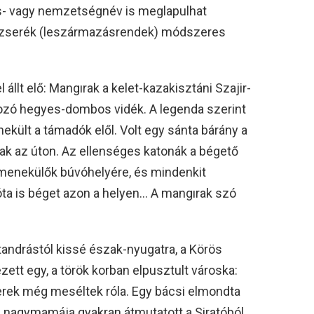
zs- vagy nemzetségnév is meglapulhat
edzserék (leszármazásrendek) módszeres
llt elő: Маngırak a kelet-kazakisztáni Szajir-
tozó hegyes-dombos vidék. A legenda szerint
ekült a támadók elől. Volt egy sánta bárány a
ak az úton. Az ellenséges katonák a bégető
 menekülők búvóhelyére, és mindenkit
ta is béget azon a helyen… A mangırak szó
ndrástól kissé észak-nyugatra, a Körös
ezett egy, a török korban elpusztult városka:
rek még meséltek róla. Egy bácsi elmondta
a nagymamája gyakran átmutatott a Siratóból