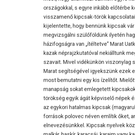
országokkal, s egyre inkább előtérbe
visszamenő kipcsak-török kapcsolatai 
kijelentette, hogy bennünk kipcsak vár
megvizsgálni szülőföldünk ilyetén ha
házifogságra van „ítéltetve” Marat Ua
kazak néprajzkutatóval nekiálltunk me
szavait. Mivel vidékünkön viszonylag 
Marat segítségével igyekszünk ezek er
most bemutatni egy kis ízelítőt. Mielő
manapság sokat emlegetett kipcsakokró
törökség egyik ágát képviselő népek 
az egykori hatalmas kipcsak (magyarul
források polovec néven említik őket, am
elnevezésünkkel. Kipcsak nyelvek közé
malkár, baskír, karacsáj, karaim vagy kar