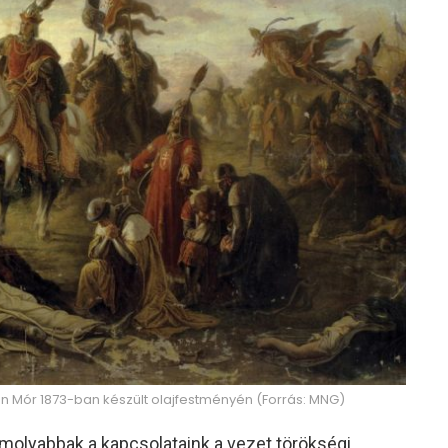
an Mór 1873-ban készült olajfestményén (Forrás: MNG)
molyabbak a kapcsolataink a vezet törökségi