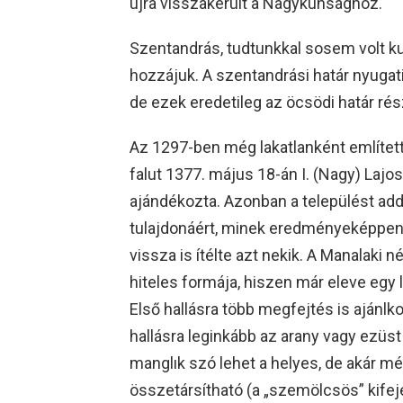
újra visszakerült a Nagykunsághoz.
Szentandrás, tudtunkkal sosem volt kun
hozzájuk. A szentandrási határ nyugati 
de ezek eredetileg az öcsödi határ ré
Az 1297-ben még lakatlanként említett, 
falut 1377. május 18-án I. (Nagy) Lajo
ajándékozta. Azonban a települést addi
tulajdonáért, minek eredményeképpen
vissza is ítélte azt nekik. A Manalaki
hiteles formája, hiszen már eleve egy l
Első hallásra több megfejtés is ajánlko
hallásra leginkább az arany vagy ezüs
manglık szó lehet a helyes, de akár m
összetársítható (a „szemölcsös” kife