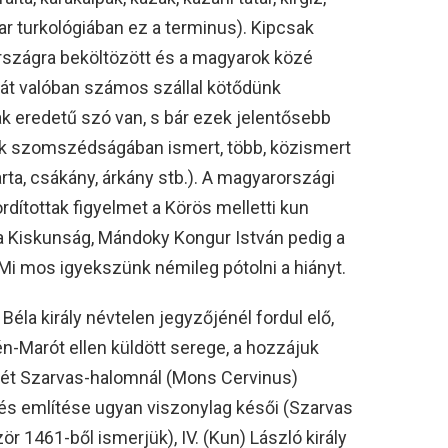
yar turkológiában ez a terminus). Kipcsak
rszágra beköltözött és a magyarok közé
hát valóban számos szállal kötődünk
 eredetű szó van, s bár ezek jelentősebb
ok szomszédságában ismert, több, közismert
ta, csákány, árkány stb.). A magyarországi
dítottak figyelmet a Körös melletti kun
a Kiskunság, Mándoky Kongur István pedig a
Mi mos igyekszünk némileg pótolni a hiányt.
la király névtelen jegyzőjénél fordul elő,
n-Marót ellen küldött serege, a hozzájuk
ízét Szarvas-halomnál (Mons Cervinus)
ülés említése ugyan viszonylag késői (Szarvas
 1461-ből ismerjük), IV. (Kun) László király