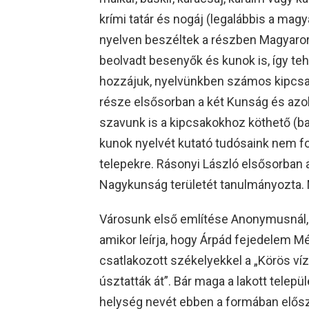
krími tatár és nogáj (legalábbis a mag
nyelven beszéltek a részben Magyaro
beolvadt besenyők és kunok is, így te
hozzájuk, nyelvünkben számos kipcsak
része elsősorban a két Kunság és az
szavunk is a kipcsakokhoz köthető (bar
kunok nyelvét kutató tudósaink nem for
telepekre. Rásonyi László elsősorban 
Nagykunság területét tanulmányozta. 
Városunk első említése Anonymusnál, Bé
amikor leírja, hogy Árpád fejedelem Mé
csatlakozott székelyekkel a „Körös v
úsztatták át”. Bár maga a lakott telep
helység nevét ebben a formában először