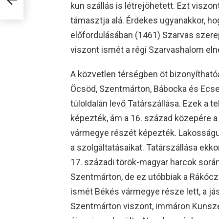
kun szállás is létrejöhetett. Ezt visz
támasztja alá. Érdekes ugyanakkor, ho
előfordulásában (1461) Szarvas szerep
viszont ismét a régi Szarvashalom eln
A közvetlen térségben öt bizonyíthatóa
Öcsöd, Szentmárton, Bábocka és Ecse
túloldalán levő Tatárszállása. Ezek a 
képezték, ám a 16. század közepére a 
vármegye részét képezték. Lakosságuk
a szolgáltatásaikat. Tatárszállása ekk
17. századi török-magyar harcok során
Szentmárton, de ez utóbbiak a Rákócz
ismét Békés vármegye része lett, a já
Szentmárton viszont, immáron Kunsze