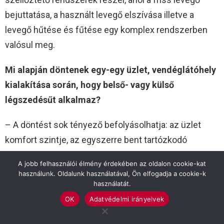
bejuttatása, a használt levegő elszívása illetve a
levegő hűtése és fűtése egy komplex rendszerben
valósul meg.
Mi alapján döntenek egy-egy üzlet, vendéglátóhely
kialakítása során, hogy belső- vagy külső
légszedésűt alkalmaz?
– A döntést sok tényező befolyásolhatja: az üzlet
komfort szintje, az egyszerre bent tartózkodó
személyek száma, a beruházási költségek, és még
A jobb felhasználói élmény érdekében az oldalon cookie-kat
sorolhatnám.
használunk. Oldalunk használatával, Ön elfogadja a cookie-k
használatát.
Miközben érthető a rendeletben foglaltak szakmai
OK
Adatvédelmi irányelvek
indokoltsága, talán az egyik legnagyobb ellentmondás