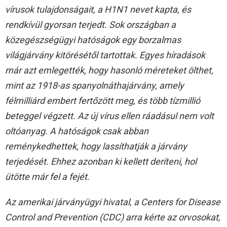
vírusok tulajdonságait, a H1N1 nevet kapta, és
rendkívül gyorsan terjedt. Sok országban a
közegészségügyi hatóságok egy borzalmas
világjárvány kitörésétől tartottak. Egyes híradások
már azt emlegették, hogy hasonló méreteket ölthet,
mint az 1918-as spanyolnáthajárvány, amely
félmilliárd embert fertőzött meg, és több tízmillió
beteggel végzett. Az új vírus ellen ráadásul nem volt
oltóanyag. A hatóságok csak abban
reménykedhettek, hogy lassíthatják a járvány
terjedését. Ehhez azonban ki kellett deríteni, hol
ütötte már fel a fejét.
Az amerikai járványügyi hivatal, a Centers for Disease
Control and Prevention (CDC) arra kérte az orvosokat,