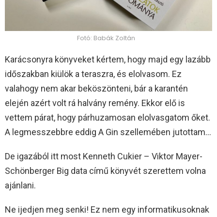
Fotó: Babák Zoltán
Karácsonyra könyveket kértem, hogy majd egy lazább
időszakban kiülök a teraszra, és elolvasom. Ez
valahogy nem akar beköszönteni, bár a karantén
elején azért volt rá halvány remény. Ekkor elő is
vettem párat, hogy párhuzamosan elolvasgatom őket.
A legmesszebbre eddig A Gin szellemében jutottam…
De igazából itt most Kenneth Cukier – Viktor Mayer-
Schönberger Big data című könyvét szerettem volna
ajánlani.
Ne ijedjen meg senki! Ez nem egy informatikusoknak