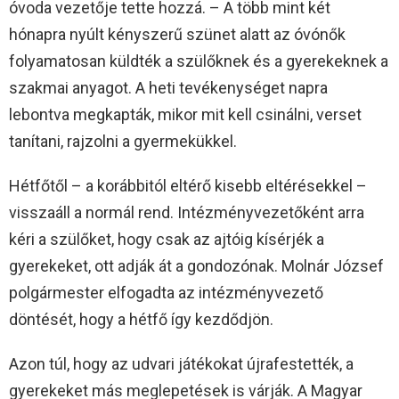
óvoda vezetője tette hozzá. – A több mint két
hónapra nyúlt kényszerű szünet alatt az óvónők
folyamatosan küldték a szülőknek és a gyerekeknek a
szakmai anyagot. A heti tevékenységet napra
lebontva megkapták, mikor mit kell csinálni, verset
tanítani, rajzolni a gyermekükkel.
Hétfőtől – a korábbitól eltérő kisebb eltérésekkel –
visszaáll a normál rend. Intézményvezetőként arra
kéri a szülőket, hogy csak az ajtóig kísérjék a
gyerekeket, ott adják át a gondozónak. Molnár József
polgármester elfogadta az intézményvezető
döntését, hogy a hétfő így kezdődjön.
Azon túl, hogy az udvari játékokat újrafestették, a
gyerekeket más meglepetések is várják. A Magyar