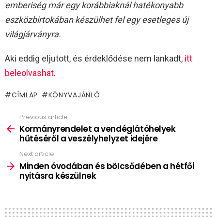
emberiség már egy korábbiaknál hatékonyabb
eszközbirtokában készülhet fel egy esetleges új
világjárványra.
Aki eddig eljutott, és érdeklődése nem lankadt,
itt
beleolvashat
.
CÍMLAP
KÖNYVAJÁNLÓ
Previous article
See
more
Kormányrendelet a vendéglátóhelyek
hűtéséről a veszélyhelyzet idejére
Next article
Minden óvodában és bölcsődében a hétfői
nyitásra készülnek