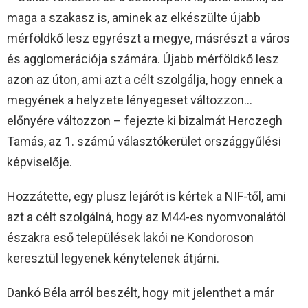
maga a szakasz is, aminek az elkészülte újabb
mérföldkő lesz egyrészt a megye, másrészt a város
és agglomerációja számára. Újabb mérföldkő lesz
azon az úton, ami azt a célt szolgálja, hogy ennek a
megyének a helyzete lényegeset változzon…
előnyére változzon – fejezte ki bizalmát Herczegh
Tamás, az 1. számú választókerület országgyűlési
képviselője.
Hozzátette, egy plusz lejárót is kértek a NIF-től, ami
azt a célt szolgálná, hogy az M44-es nyomvonalától
északra eső települések lakói ne Kondoroson
keresztül legyenek kénytelenek átjárni.
Dankó Béla arról beszélt, hogy mit jelenthet a már