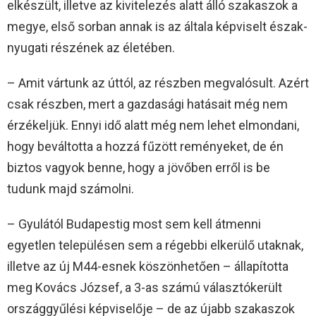
elkészült, illetve az kivitelezés alatt álló szakaszok a
megye, első sorban annak is az általa képviselt észak-
nyugati részének az életében.
– Amit vártunk az úttól, az részben megvalósult. Azért
csak részben, mert a gazdasági hatásait még nem
érzékeljük. Ennyi idő alatt még nem lehet elmondani,
hogy beváltotta a hozzá fűzött reményeket, de én
biztos vagyok benne, hogy a jövőben erről is be
tudunk majd számolni.
– Gyulától Budapestig most sem kell átmenni
egyetlen településen sem a régebbi elkerülő utaknak,
illetve az új M44-esnek köszönhetően – állapította
meg Kovács József, a 3-as számú választókerült
országgyűlési képviselője – de az újabb szakaszok