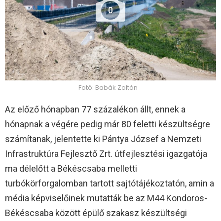
0
Fotó: Babák Zoltán
Az előző hónapban 77 százalékon állt, ennek a
hónapnak a végére pedig már 80 feletti készültségre
számítanak, jelentette ki Pántya József a Nemzeti
Infrastruktúra Fejlesztő Zrt. útfejlesztési igazgatója
ma délelőtt a Békéscsaba melletti
turbókörforgalomban tartott sajtótájékoztatón, amin a
média képviselőinek mutatták be az M44 Kondoros-
Békéscsaba között épülő szakasz készültségi