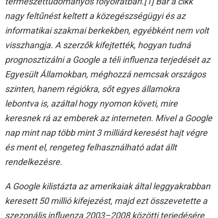
természettudományos folyóiratban.[1] Bár a cikk
nagy feltűnést keltett a közegészségügyi és az
informatikai szakmai berkekben, egyébként nem volt
visszhangja. A szerzők kifejtették, hogyan tudná
prognosztizálni a Google a téli influenza terjedését az
Egyesült Államokban, méghozzá nemcsak országos
szinten, hanem régiókra, sőt egyes államokra
lebontva is, azáltal hogy nyomon követi, mire
keresnek rá az emberek az interneten. Mivel a Google
nap mint nap több mint 3 milliárd keresést hajt végre
és ment el, rengeteg felhasználható adat állt
rendelkezésre.
A Google kilistázta az amerikaiak által leggyakrabban
keresett 50 millió kifejezést, majd ezt összevetette a
szezonális influenza 2003–2008 közötti terjedésére