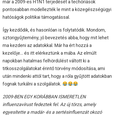
már a 2009-es H1N1 terjedését a techóriások
pontosabban modellezték le mint a közegészségügyi
hatóságok politikai támogatással.
Így kezdődik, és hasonlóan is folytatódik. Mondom,
sztorigyűjtemény, jó bevezetés abba, hogy mit lehet
ma kezdeni az adatokkal. Már ha ért hozzá a
kezelője… és itt elérkeztünk a mába. Az elmúlt
napokban hatalmas felhördülést váltott ki a
titkosszolgálatokat érintő törvény módosítása, ami
után mindenki attól tart, hogy a róla gyűjtött adatokban
fognak turkálni a szolgálatok.
2009-BEN EGY KORÁBBAN ISMERETLEN
influenzavírust fedeztek fel. Az új törzs, amely
egyesítette a madár- és a sertésinfluenzát okozó