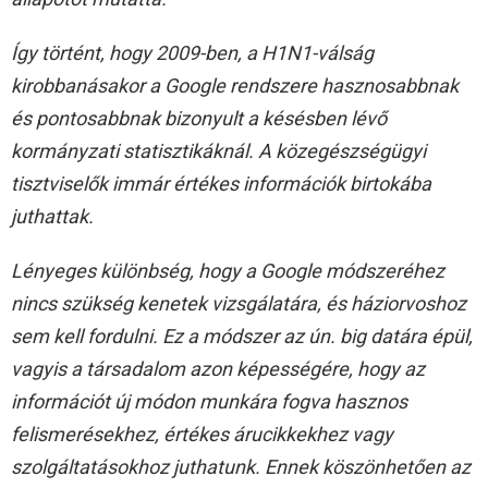
Így történt, hogy 2009-ben, a H1N1-válság
kirobbanásakor a Google rendszere hasznosabbnak
és pontosabbnak bizonyult a késésben lévő
kormányzati statisztikáknál. A közegészségügyi
tisztviselők immár értékes információk birtokába
juthattak.
Lényeges különbség, hogy a Google módszeréhez
nincs szükség kenetek vizsgálatára, és háziorvoshoz
sem kell fordulni. Ez a módszer az ún. big datára épül,
vagyis a társadalom azon képességére, hogy az
információt új módon munkára fogva hasznos
felismerésekhez, értékes árucikkekhez vagy
szolgáltatásokhoz juthatunk. Ennek köszönhetően az