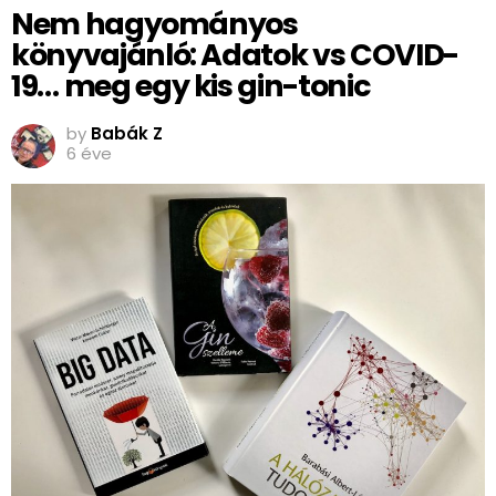
Nem hagyományos
könyvajánló: Adatok vs COVID-
19… meg egy kis gin-tonic
by
Babák Z
6 éve