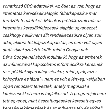
vonatkozó CDC-adatokkal. Az ötlet az volt, hogy az
internetes keresések alapján feltérképezik a már
fertőzött területeket. Mások is próbálkoztak már az
internetes keresőkifejezések alapján ugyanezzel,
csakhogy nekik nem állt rendelkezésükre olyan sok
adat, akkora feldolgozókapacitás, és nem volt olyan
statisztikai szakértelmük, mint a Google-nak.
Bár a Google-nál abból indultak ki, hogy az emberek
az influenzával kapcsolatos információkra keresnek
rá – például olyan kifejezésekre, mint „gyógyszer
köhögésre és lázra” -, nem ez volt a lényeg: valójában
olyan rendszert terveztek, amely magukkal a
kifejezésekkel nem is foglalkozott. A programjuk nem
tett egyebet, mint összefüggéseket keresett egyes
keresési lekérdezések és az influenza tér- és időbeli