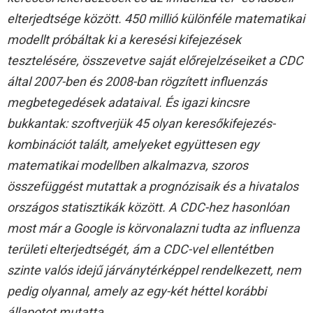
elterjedtsége között. 450 millió különféle matematikai
modellt próbáltak ki a keresési kifejezések
tesztelésére, összevetve saját előrejelzéseiket a CDC
által 2007-ben és 2008-ban rögzített influenzás
megbetegedések adataival. És igazi kincsre
bukkantak: szoftverjük 45 olyan keresőkifejezés-
kombinációt talált, amelyeket együttesen egy
matematikai modellben alkalmazva, szoros
összefüggést mutattak a prognózisaik és a hivatalos
országos statisztikák között. A CDC-hez hasonlóan
most már a Google is körvonalazni tudta az influenza
területi elterjedtségét, ám a CDC-vel ellentétben
szinte valós idejű járványtérképpel rendelkezett, nem
pedig olyannal, amely az egy-két héttel korábbi
állapotot mutatta.