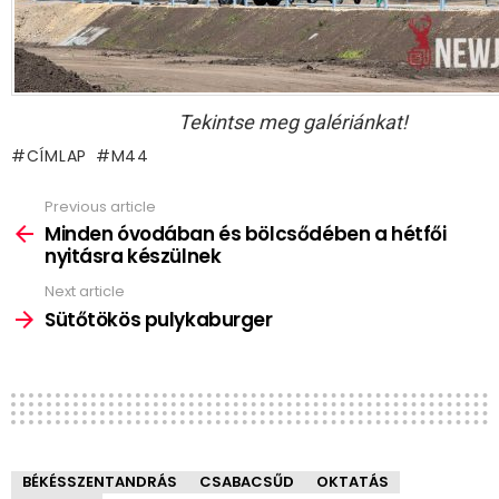
Tekintse meg galériánkat!
CÍMLAP
M44
Previous article
See
more
Minden óvodában és bölcsődében a hétfői
nyitásra készülnek
Next article
Sütőtökös pulykaburger
BÉKÉSSZENTANDRÁS
CSABACSŰD
OKTATÁS