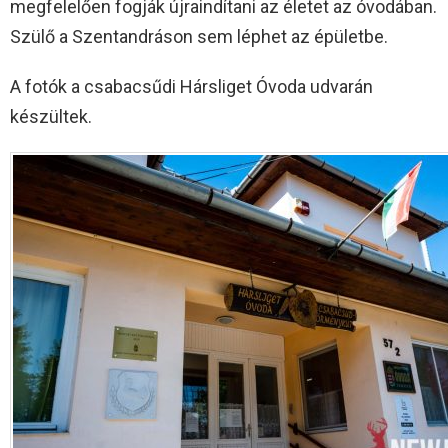
megfelelően fogják újraindítani az életet az óvodában.
Szülő a Szentandráson sem léphet az épületbe.
A fotók a csabacsűdi Hársliget Óvoda udvarán
készültek.