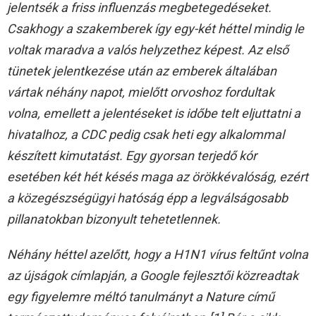
jelentsék a friss influenzás megbetegedéseket.
Csakhogy a szakemberek így egy-két héttel mindig le
voltak maradva a valós helyzethez képest. Az első
tünetek jelentkezése után az emberek általában
vártak néhány napot, mielőtt orvoshoz fordultak
volna, emellett a jelentéseket is időbe telt eljuttatni a
hivatalhoz, a CDC pedig csak heti egy alkalommal
készített kimutatást. Egy gyorsan terjedő kór
esetében két hét késés maga az örökkévalóság, ezért
a közegészségügyi hatóság épp a legválságosabb
pillanatokban bizonyult tehetetlennek.
Néhány héttel azelőtt, hogy a H1N1 vírus feltűnt volna
az újságok címlapján, a Google fejlesztői közreadtak
egy figyelemre méltó tanulmányt a Nature című