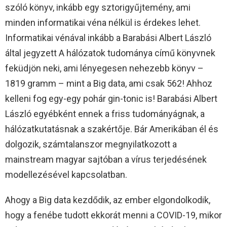
szóló könyv, inkább egy sztorigyűjtemény, ami
minden informatikai véna nélkül is érdekes lehet.
Informatikai vénával inkább a Barabási Albert László
által jegyzett A hálózatok tudománya című könyvnek
feküdjön neki, ami lényegesen nehezebb könyv –
1819 gramm – mint a Big data, ami csak 562! Ahhoz
kelleni fog egy-egy pohár gin-tonic is! Barabási Albert
László egyébként ennek a friss tudományágnak, a
hálózatkutatásnak a szakértője. Bár Amerikában él és
dolgozik, számtalanszor megnyilatkozott a
mainstream magyar sajtóban a vírus terjedésének
modellezésével kapcsolatban.
Ahogy a Big data kezdődik, az ember elgondolkodik,
hogy a fenébe tudott ekkorát menni a COVID-19, mikor