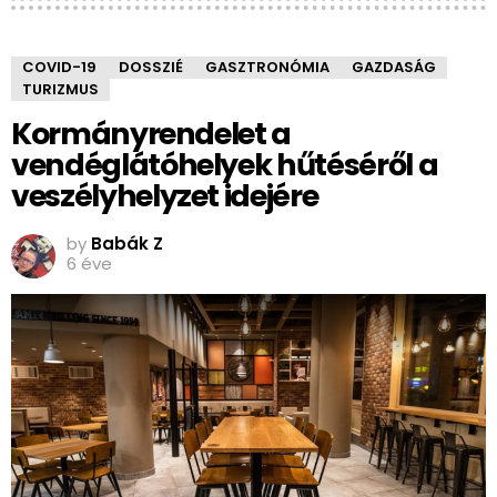
COVID-19
DOSSZIÉ
GASZTRONÓMIA
GAZDASÁG
TURIZMUS
Kormányrendelet a
vendéglátóhelyek hűtéséről a
veszélyhelyzet idejére
by
Babák Z
6 éve