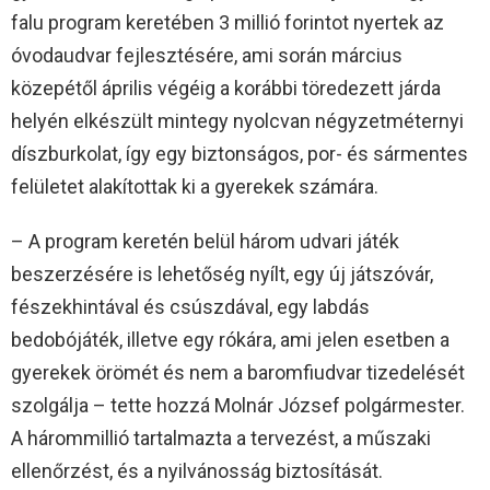
falu program keretében 3 millió forintot nyertek az
óvodaudvar fejlesztésére, ami során március
közepétől április végéig a korábbi töredezett járda
helyén elkészült mintegy nyolcvan négyzetméternyi
díszburkolat, így egy biztonságos, por- és sármentes
felületet alakítottak ki a gyerekek számára.
– A program keretén belül három udvari játék
beszerzésére is lehetőség nyílt, egy új játszóvár,
fészekhintával és csúszdával, egy labdás
bedobójáték, illetve egy rókára, ami jelen esetben a
gyerekek örömét és nem a baromfiudvar tizedelését
szolgálja – tette hozzá Molnár József polgármester.
A hárommillió tartalmazta a tervezést, a műszaki
ellenőrzést, és a nyilvánosság biztosítását.