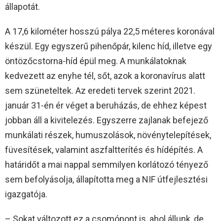
állapotát.
A 17,6 kilométer hosszú pálya 22,5 méteres koronával
készül. Egy egyszerű pihenőpár, kilenc híd, illetve egy
öntözőcstorna-híd épül meg. A munkálatoknak
kedvezett az enyhe tél, sőt, azok a koronavírus alatt
sem szüneteltek. Az eredeti tervek szerint 2021.
január 31-én ér véget a beruházás, de ehhez képest
jobban áll a kivitelezés. Egyszerre zajlanak befejező
munkálati részek, humuszolások, növénytelepítések,
füvesítések, valamint aszfaltterítés és hídépítés. A
határidőt a mai nappal semmilyen korlátozó tényező
sem befolyásolja, állapította meg a NIF útfejlesztési
igazgatója.
– Sokat változott ez a csomópont is, ahol állunk, de