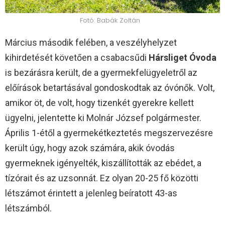
Fotó: Babák Zoltán
Március második felében, a veszélyhelyzet
kihirdetését követően a csabacsűdi
Hársliget Óvoda
is bezárásra került, de a gyermekfelügyeletről az
előírások betartásával gondoskodtak az óvónők. Volt,
amikor öt, de volt, hogy tizenkét gyerekre kellett
ügyelni, jelentette ki Molnár József polgármester.
Április 1-étől a gyermekétkeztetés megszervezésre
került úgy, hogy azok számára, akik óvodás
gyermeknek igényelték, kiszállították az ebédet, a
tízórait és az uzsonnát. Ez olyan 20-25 fő közötti
létszámot érintett a jelenleg beíratott 43-as
létszámból.