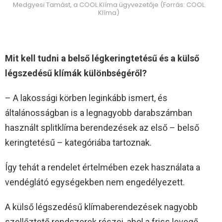
Medgyesi Tamást, a COOL Klíma ügyvezetője (Forrás: COOL
Klíma)
Mit kell tudni a belső légkeringtetésű és a külső
légszedésű klímák különbségéről?
– A lakossági körben leginkább ismert, és
általánosságban is a legnagyobb darabszámban
használt splitklíma berendezések az első – belső
keringtetésű – kategóriába tartoznak.
Így tehát a rendelet értelmében ezek használata a
vendéglátó egységekben nem engedélyezett.
A külső légszedésű klímaberendezések nagyobb
szellőztető rendszerek részei, ahol a friss levegő