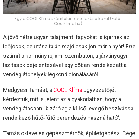
Egy a COOL Klíma számtalan kivitelezése közül (Fotó:
Coolklima.hu)
A jövő hétre ugyan talajmenti fagyokat is ígérnek az
időjósok, de utána talán majd csak jön már a nyár! Erre
számít a kormány is, ami szombaton, a járványügyi
lazítások bejelentésével egyidőben rendelkezett a
vendéglátóhelyek légkondicionálásáról..
Medgyesi Tamást, a
COOL Klíma
ügyvezetőjét
kérdeztük, mit is jelent az a gyakorlatban, hogy a
vendéglátásban “kizárólag a külső levegő beszívással
rendelkező hűtő-fűtő berendezés használható”.
Tamás okleveles gépészmérnök, épületgépész. Cége