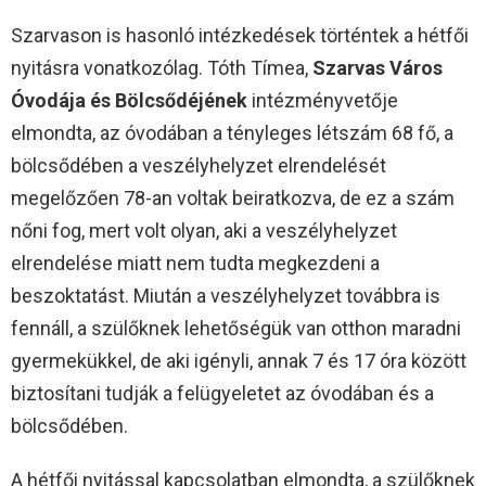
Szarvason is hasonló intézkedések történtek a hétfői
nyitásra vonatkozólag. Tóth Tímea,
Szarvas Város
Óvodája és Bölcsődéjének
intézményvetője
elmondta, az óvodában a tényleges létszám 68 fő, a
bölcsődében a veszélyhelyzet elrendelését
megelőzően 78-an voltak beiratkozva, de ez a szám
nőni fog, mert volt olyan, aki a veszélyhelyzet
elrendelése miatt nem tudta megkezdeni a
beszoktatást. Miután a veszélyhelyzet továbbra is
fennáll, a szülőknek lehetőségük van otthon maradni
gyermekükkel, de aki igényli, annak 7 és 17 óra között
biztosítani tudják a felügyeletet az óvodában és a
bölcsődében.
A hétfői nyitással kapcsolatban elmondta, a szülőknek