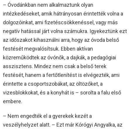
– Óvodánkban nem alkalmaztunk olyan
intézkedéseket, amik hátrányosan érintették volna a
dolgozóinkat, ami fizetéscsökkenéssel, vagy más
negatív hatással járt volna számukra. Igyekeztünk ezt
az időszakot kihasználni arra, hogy az óvoda belső
festését megvalósítsuk. Ebben aktívan
közreműködtek az óvónők, a dajkák, a pedagógiai
asszisztens. Mindez nem csak a belső terek
festését, hanem a fertőtlenítést is elvégezték, ami
érintette a csoportszobákat, az öltözőket, a
vizesblokkokat, és a konyhát is – sorolta a falu első
embere.
– Nem engedték el a gyerekek kezét a
veszélyhelyzet alatt. – Ezt már Kórógyi Angyalka, az