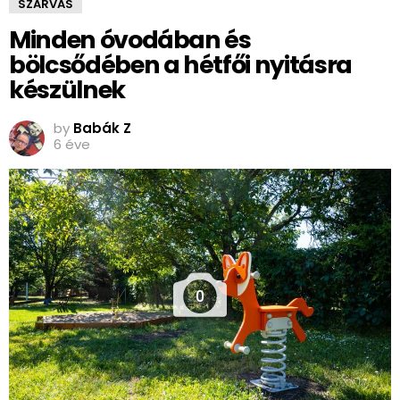
SZARVAS
Minden óvodában és
bölcsődében a hétfői nyitásra
készülnek
by
Babák Z
6 éve
0