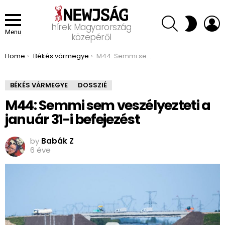
SEARCH
L
SWITCH
hírek Magyarország
SKIN
Menu
közepéről
You are here:
Home
Békés vármegye
M44: Semmi sem veszélyezteti a január 31-i befejezést
BÉKÉS VÁRMEGYE
DOSSZIÉ
M44: Semmi sem veszélyezteti a
január 31-i befejezést
by
Babák Z
6 éve