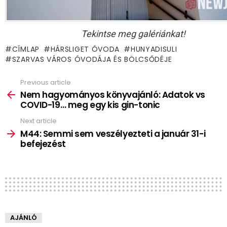
Tekintse meg galériánkat!
CÍMLAP
HÁRSLIGET ÓVODA
HUNYADISULI
SZARVAS VÁROS ÓVODÁJA ÉS BÖLCSŐDÉJE
Previous article
See
more
Nem hagyományos könyvajánló: Adatok vs
COVID-19… meg egy kis gin-tonic
Next article
M44: Semmi sem veszélyezteti a január 31-i
befejezést
AJÁNLÓ