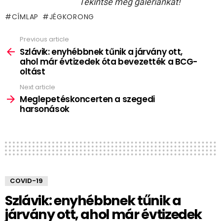
Tekintse meg galériánkat!
CÍMLAP
JÉGKORONG
Previous article
See
more
Szlávik: enyhébbnek tűnik a járvány ott,
ahol már évtizedek óta bevezették a BCG-
oltást
Next article
Meglepetéskoncerten a szegedi
harsonások
COVID-19
Szlávik: enyhébbnek tűnik a
járvány ott, ahol már évtizedek