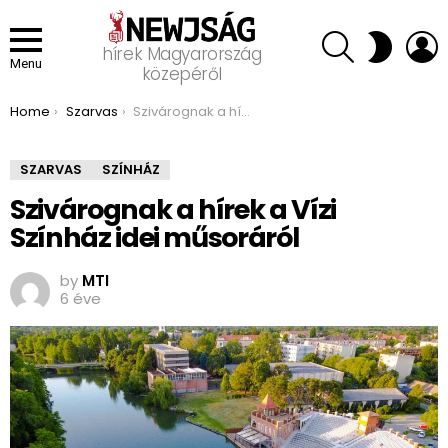
SEARCH
L
SWITCH
hírek Magyarország
SKIN
Menu
közepéről
You are here:
Home
Szarvas
Szivárognak a hírek a Vízi Színház idei műsoráról
SZARVAS
SZÍNHÁZ
Szivárognak a hírek a Vízi
Színház idei műsoráról
by
MTI
6 éve