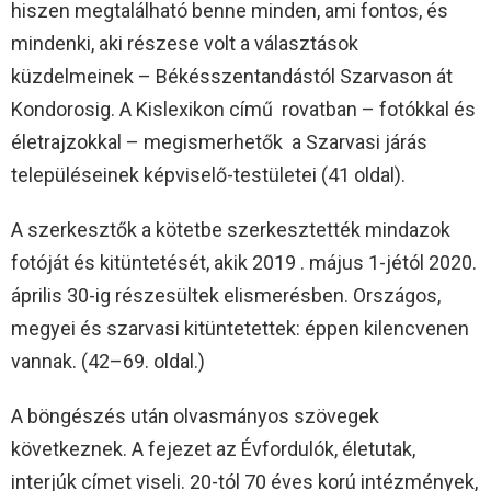
hiszen megtalálható benne minden, ami fontos, és
mindenki, aki részese volt a választások
küzdelmeinek – Békésszentandástól Szarvason át
Kondorosig. A Kislexikon című rovatban – fotókkal és
életrajzokkal – megismerhetők a Szarvasi járás
településeinek képviselő-testületei (41 oldal).
A szerkesztők a kötetbe szerkesztették mindazok
fotóját és kitüntetését, akik 2019 . május 1-jétól 2020.
április 30-ig részesültek elismerésben. Országos,
megyei és szarvasi kitüntetettek: éppen kilencvenen
vannak. (42–69. oldal.)
A böngészés után olvasmányos szövegek
következnek. A fejezet az Évfordulók, életutak,
interjúk címet viseli. 20-tól 70 éves korú intézmények,