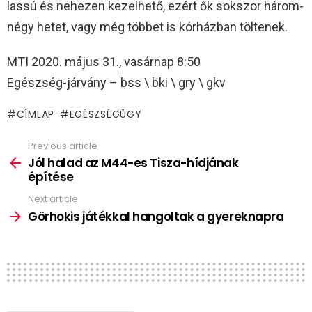
lassú és nehezen kezelhető, ezért ők sokszor három-
négy hetet, vagy még többet is kórházban töltenek.
MTI 2020. május 31., vasárnap 8:50
Egészség-járvány – bss \ bki \ gry \ gkv
CÍMLAP
EGÉSZSÉGÜGY
Previous article
See
more
Jól halad az M44-es Tisza-hídjának
építése
Next article
Görhokis játékkal hangoltak a gyereknapra