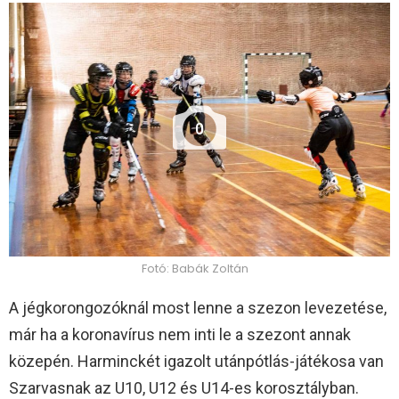
0
Fotó: Babák Zoltán
A jégkorongozóknál most lenne a szezon levezetése,
már ha a koronavírus nem inti le a szezont annak
közepén. Harminckét igazolt utánpótlás-játékosa van
Szarvasnak az U10, U12 és U14-es korosztályban.