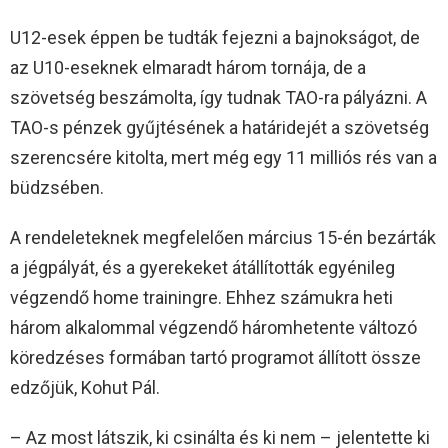
U12-esek éppen be tudták fejezni a bajnokságot, de
az U10-eseknek elmaradt három tornája, de a
szövetség beszámolta, így tudnak TAO-ra pályázni. A
TAO-s pénzek gyűjtésének a határidejét a szövetség
szerencsére kitolta, mert még egy 11 milliós rés van a
büdzsében.
A rendeleteknek megfelelően március 15-én bezárták
a jégpályát, és a gyerekeket átállították egyénileg
végzendő home trainingre. Ehhez számukra heti
három alkalommal végzendő háromhetente változó
köredzéses formában tartó programot állított össze
edzőjük, Kohut Pál.
– Az most látszik, ki csinálta és ki nem – jelentette ki