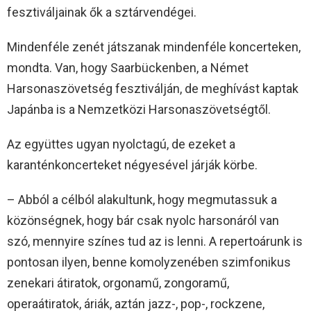
fesztiváljainak ők a sztárvendégei.
Mindenféle zenét játszanak mindenféle koncerteken,
mondta. Van, hogy Saarbückenben, a Német
Harsonaszövetség fesztiválján, de meghívást kaptak
Japánba is a Nemzetközi Harsonaszövetségtől.
Az együttes ugyan nyolctagú, de ezeket a
karanténkoncerteket négyesével járják körbe.
– Abból a célból alakultunk, hogy megmutassuk a
közönségnek, hogy bár csak nyolc harsonáról van
szó, mennyire színes tud az is lenni. A repertoárunk is
pontosan ilyen, benne komolyzenében szimfonikus
zenekari átiratok, orgonamű, zongoramű,
operaátiratok, áriák, aztán jazz-, pop-, rockzene,