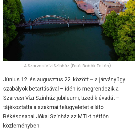
A Szarvasi Vízi Színház (Fotó: Babák Zoltán)
Június 12. és augusztus 22. között – a járványügyi
szabályok betartásával – idén is megrendezik a
Szarvasi Vízi Színház jubileumi, tizedik évadát –
tájékoztatta a szakmai felügyeletet ellátó
Békéscsabai Jókai Színház az MTI-t hétfőn
közleményben.