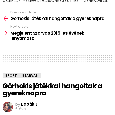
CÍMLAP
SZEGEDI HARSONAEGYÜTTES
ZENEPAVILON
Previous article
See
more
Görhokis játékkal hangoltak a gyereknapra
Next article
Megjelent Szarvas 2019-es évének
lenyomata
SPORT
SZARVAS
Görhokis játékkal hangoltak a
gyereknapra
by
Babák Z
6 éve