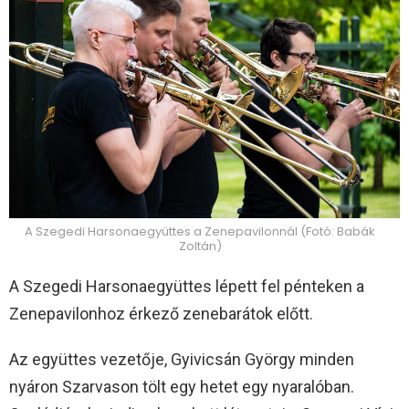
A Szegedi Harsonaegyüttes a Zenepavilonnál (Fotó: Babák
Zoltán)
A Szegedi Harsonaegyüttes lépett fel pénteken a
Zenepavilonhoz érkező zenebarátok előtt.
Az együttes vezetője, Gyivicsán György minden
nyáron Szarvason tölt egy hetet egy nyaralóban.