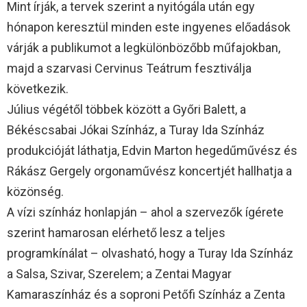
Mint írják, a tervek szerint a nyitógála után egy
hónapon keresztül minden este ingyenes előadások
várják a publikumot a legkülönbözőbb műfajokban,
majd a szarvasi Cervinus Teátrum fesztiválja
következik.
Július végétől többek között a Győri Balett, a
Békéscsabai Jókai Színház, a Turay Ida Színház
produkcióját láthatja, Edvin Marton hegedűművész és
Rákász Gergely orgonaművész koncertjét hallhatja a
közönség.
A vízi színház honlapján – ahol a szervezők ígérete
szerint hamarosan elérhető lesz a teljes
programkínálat – olvasható, hogy a Turay Ida Színház
a Salsa, Szivar, Szerelem; a Zentai Magyar
Kamaraszínház és a soproni Petőfi Színház a Zenta