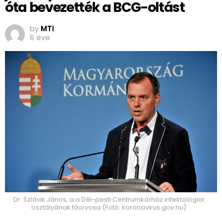
óta bevezették a BCG-oltást
by
MTI
6 éve
Dr. Szlávik János, a a Dél-pesti Centrumkórház infektológiai
osztályának főorvosa (Fotó: koronavirus.gov.hu)