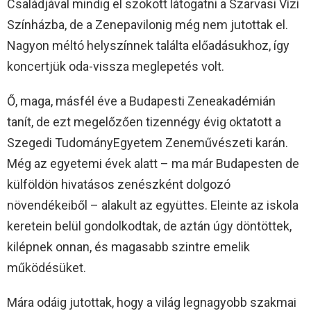
Családjával mindig el szokott látogatni a Szarvasi Vízi
Színházba, de a Zenepavilonig még nem jutottak el.
Nagyon méltó helyszínnek találta előadásukhoz, így
koncertjük oda-vissza meglepetés volt.
Ő, maga, másfél éve a Budapesti Zeneakadémián
tanít, de ezt megelőzően tizennégy évig oktatott a
Szegedi TudományEgyetem Zeneművészeti karán.
Még az egyetemi évek alatt – ma már Budapesten de
külföldön hivatásos zenészként dolgozó
növendékeiből – alakult az együttes. Eleinte az iskola
keretein belül gondolkodtak, de aztán úgy döntöttek,
kilépnek onnan, és magasabb szintre emelik
működésüket.
Mára odáig jutottak, hogy a világ legnagyobb szakmai