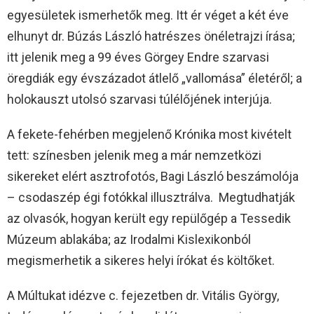
egyesületek ismerhetők meg. Itt ér véget a két éve
elhunyt dr. Búzás László hatrészes önéletrajzi írása;
itt jelenik meg a 99 éves Görgey Endre szarvasi
öregdiák egy évszázadot átlelő „vallomása” életéről; a
holokauszt utolsó szarvasi túlélőjének interjúja.
A fekete-fehérben megjelenő Krónika most kivételt
tett: színesben jelenik meg a már nemzetközi
sikereket elért asztrofotós, Bagi László beszámolója
– csodaszép égi fotókkal illusztrálva. Megtudhatják
az olvasók, hogyan került egy repülőgép a Tessedik
Múzeum ablakába; az Irodalmi Kislexikonból
megismerhetik a sikeres helyi írókat és költőket.
A Múltukat idézve c. fejezetben dr. Vitális György,