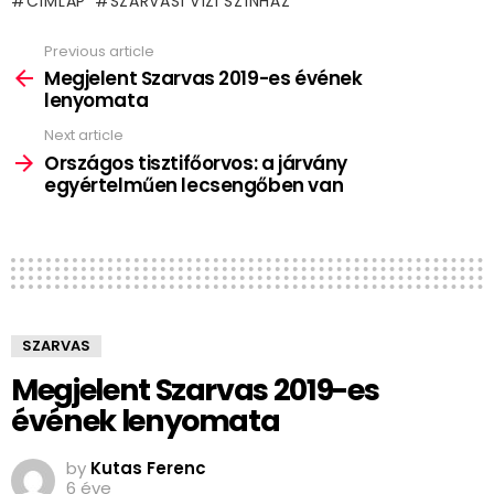
CÍMLAP
SZARVASI VÍZI SZÍNHÁZ
Previous article
See
more
Megjelent Szarvas 2019-es évének
lenyomata
Next article
Országos tisztifőorvos: a járvány
egyértelműen lecsengőben van
SZARVAS
Megjelent Szarvas 2019-es
évének lenyomata
by
Kutas Ferenc
6 éve