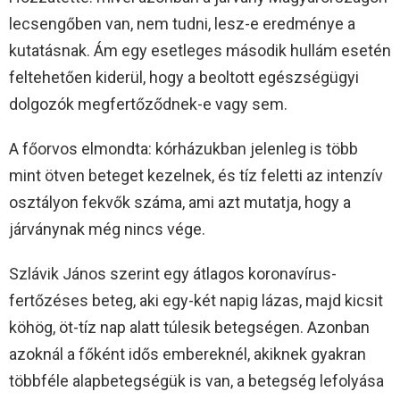
lecsengőben van, nem tudni, lesz-e eredménye a
kutatásnak. Ám egy esetleges második hullám esetén
feltehetően kiderül, hogy a beoltott egészségügyi
dolgozók megfertőződnek-e vagy sem.
A főorvos elmondta: kórházukban jelenleg is több
mint ötven beteget kezelnek, és tíz feletti az intenzív
osztályon fekvők száma, ami azt mutatja, hogy a
járványnak még nincs vége.
Szlávik János szerint egy átlagos koronavírus-
fertőzéses beteg, aki egy-két napig lázas, majd kicsit
köhög, öt-tíz nap alatt túlesik betegségen. Azonban
azoknál a főként idős embereknél, akiknek gyakran
többféle alapbetegségük is van, a betegség lefolyása