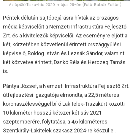
Az épülő Tisza-híd 2020. május 29-én (Fotó: Babák Zoltán)
Péntek délután sajtóbejárásra hívták az országos
média képviselőit a Nemzeti Infrastruktúra Fejlesztő
Zrt. és a kivitelezők képviselői. Az eseményre eljött a
két, körzetében közvetlenül érintett országgyűlési
képviselő, Boldog István és Lezsák Sándor, valamint
két közvetve érintett, Dankó Béla és Herczeg Tamás
is.
Pántya József, a Nemzeti Infrastruktúra Fejlesztő Zrt.
útfejlesztési igazgatója elmondta, a 22,5 méteres
koronaszélességgel bíró Lakitelek-Tiszakürt közötti
10 kilométer hosszú kétszer két sáv 2021
szeptemberére, folytatása, a 4,6 kilométeres
Szentkirály-Lakitelek szakasz 2024-re készül el.