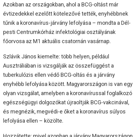
Azokban az országokban, ahol a BCG-oltást már
évtizedekkel ezelőtt kötelezővé tették, enyhébbnek
tűnik a koronavírus-járvány lefolyása – mondta a Dél-
pesti Centrumkórház infektológiai osztályának
főorvosa az M1 aktuális csatornán vasárnap.
Szlávik János kiemelte: több helyen, például
Ausztráliában is vizsgálják az összefüggést a
tuberkulózis ellen védő BCG-oltás és a járvány
enyhébb lefolyása között. Magyarországon is van egy
olyan vizsgálat, amelyben a koronavírussal foglalkozó
egészségügyi dolgozókat újraoltják BCG-vakcinával,
és megnézik, megvédi-e őket a koronavírus súlyos
lefolyása ellen – közölte.
Hozzátette: mivel azonban a járvány Magyarországon