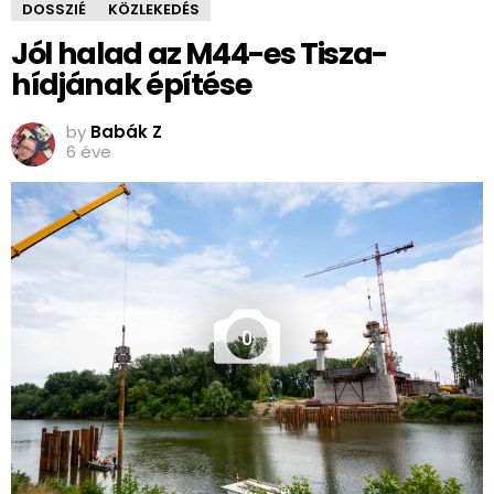
DOSSZIÉ
KÖZLEKEDÉS
Jól halad az M44-es Tisza-
hídjának építése
by
Babák Z
6 éve
0