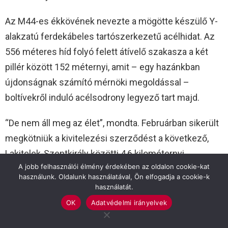
Az M44-es ékkövének nevezte a mögötte készülő Y-
alakzatú ferdekábeles tartószerkezetű acélhidat. Az
556 méteres híd folyó felett átívelő szakasza a két
pillér között 152 méternyi, amit – egy hazánkban
újdonságnak számító mérnöki megoldással –
boltívekről induló acélsodrony legyező tart majd.
“De nem áll meg az élet”, mondta. Februárban sikerült
megkötniük a kivitelezési szerződést a következő,
Lakitelek-Szentkirály közötti 4,6 kilométernyi
A jobb felhasználói élmény érdekében az oldalon cookie-kat
gyorsforgalmi útra , de megépül a Szentkirályt
használunk. Oldalunk használatával, Ön elfogadja a cookie-k
elkerülő szakasz is, valamint onnan a 44-es főút
használatát.
csatlakozásáig is fel lesz majd az út újítva.
OK
Adatvédelmi irányelvek
Márciusban már a munkaterület-átadásra is sor került.