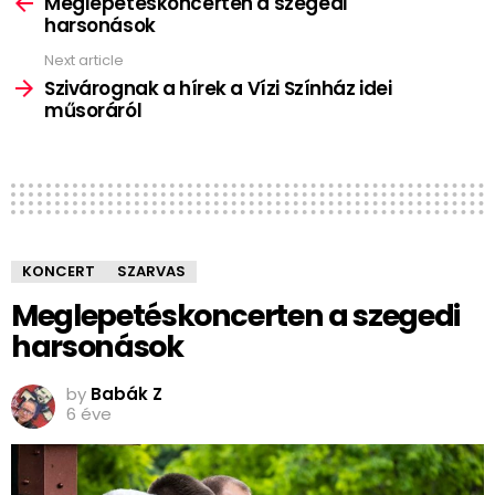
more
Meglepetéskoncerten a szegedi
harsonások
Next article
Szivárognak a hírek a Vízi Színház idei
műsoráról
KONCERT
SZARVAS
Meglepetéskoncerten a szegedi
harsonások
by
Babák Z
6 éve