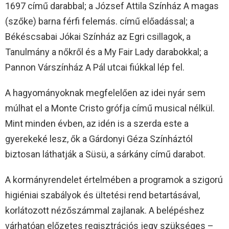
1697 című darabbal; a József Attila Színház A magas
(szőke) barna férfi felemás. című előadással; a
Békéscsabai Jókai Színház az Egri csillagok, a
Tanulmány a nőkről és a My Fair Lady darabokkal; a
Pannon Várszínház A Pál utcai fiúkkal lép fel.
A hagyományoknak megfelelően az idei nyár sem
múlhat el a Monte Cristo grófja című musical nélkül.
Mint minden évben, az idén is a szerda este a
gyerekeké lesz, ők a Gárdonyi Géza Színháztól
biztosan láthatják a Süsü, a sárkány című darabot.
A kormányrendelet értelmében a programok a szigorú
higiéniai szabályok és ültetési rend betartásával,
korlátozott nézőszámmal zajlanak. A belépéshez
várhatóan előzetes regisztrációs jegy szükséges –