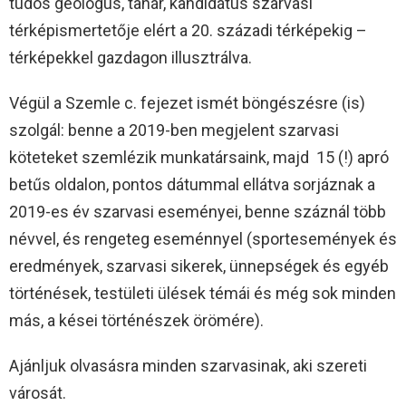
tudós geológus, tanár, kandidátus szarvasi
térképismertetője elért a 20. századi térképekig –
térképekkel gazdagon illusztrálva.
Végül a Szemle c. fejezet ismét böngészésre (is)
szolgál: benne a 2019-ben megjelent szarvasi
köteteket szemlézik munkatársaink, majd 15 (!) apró
betűs oldalon, pontos dátummal ellátva sorjáznak a
2019-es év szarvasi eseményei, benne száznál több
névvel, és rengeteg eseménnyel (sportesemények és
eredmények, szarvasi sikerek, ünnepségek és egyéb
történések, testületi ülések témái és még sok minden
más, a kései történészek örömére).
Ajánljuk olvasásra minden szarvasinak, aki szereti
városát.