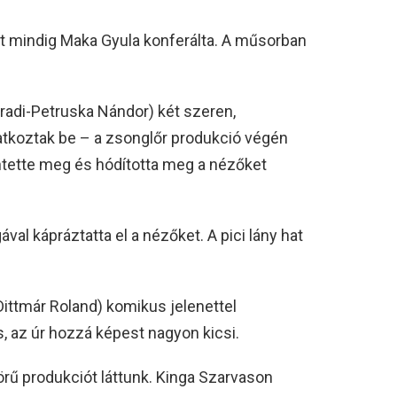
nt mindig Maka Gyula konferálta. A műsorban
radi-Petruska Nándor) két szeren,
koztak be – a zsonglőr produkció végén
tette meg és hódította meg a nézőket
 kápráztatta el a nézőket. A pici lány hat
ttmár Roland) komikus jelenettel
, az úr hozzá képest nagyon kicsi.
ű produkciót láttunk. Kinga Szarvason