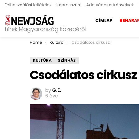
Felhasználási feltételek
Impresszum
Adatvédelmi irányelvek
CÍMLAP
BEHARA
hírek Magyarország közepéről
You are here:
Home
Kultúra
Csodálatos cirkusz
KULTÚRA
SZÍNHÁZ
Csodálatos cirkusz
by
G.E.
6 éve