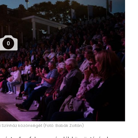
0
i Színház közönségét (Fotó: Babák Zoltán)