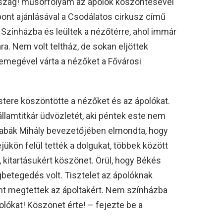
szág! műsorfolyam az ápolók köszöntésével
ont ajánlásával a Csodálatos cirkusz című
i Színházba és leültek a nézőtérre, ahol immár
. Nem volt teltház, de sokan eljöttek
emegével várta a nézőket a Fővárosi
tere köszöntötte a nézőket és az ápolókat.
államtitkár üdvözletét, aki péntek este nem
 Babák Mihály bevezetőjében elmondta, hogy
ükön felül tették a dolgukat, többek között
, kitartásukért köszönet. Örül, hogy Békés
etegedés volt. Tisztelet az ápolóknak
ent megtettek az ápoltakért. Nem színházba
lókat! Köszönet érte! – fejezte be a