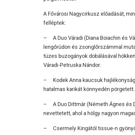
A Fővárosi Nagycirkusz előadását, mi
felléptek:
– A Duo Váradi (Diana Boiachin és Vá
lengőrúdon és zsonglőrszámmal mutat
tüzes buzogányok dobálásával hökken
Váradi-Petruska Nándor.
– Kodek Anna kaucsuk hajlékonyságával
hatalmas karikát könnyedén pörgetett.
– A Duo Dittmár (Németh Ágnes és Di
nevettetett, ahol a hölgy nagyon magas
– Csermely Kingától tissue-n gyönyör