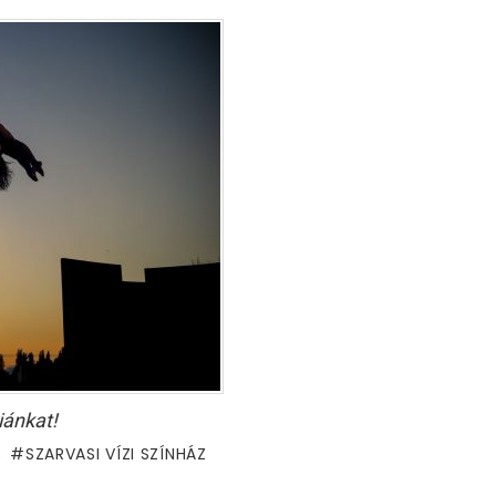
iánkat!
S
SZARVASI VÍZI SZÍNHÁZ