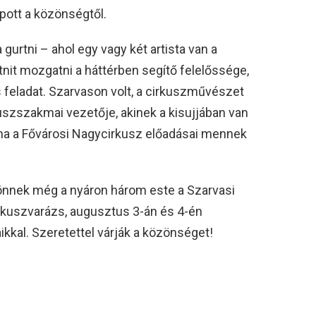
pott a közönségtől.
gurtni – ahol egy vagy két artista van a
rtnit mozgatni a háttérben segítő felelőssége,
 feladat. Szarvason volt, a cirkuszművészet
uszszakmai vezetője, akinek a kisujjában van
, ha a Fővárosi Nagycirkusz előadásai mennek
önnek még a nyáron három este a Szarvasi
irkuszvarázs, augusztus 3-án és 4-én
kal. Szeretettel várják a közönséget!