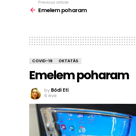
Previous article
See
more
Emelem poharam
COVID-19
OKTATÁS
Emelem poharam
by
Bődi Eti
6 éve