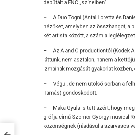
debütált a FNC „színeiben”.
– A Duo Togni (Antal Loretta és Daniel
nézőket, amelyben az összhangot, a biz
két artista között, a szám a leglélegzet
– Az A and O productiontól (Kodek An
láttunk, nem asztalon, hanem a kettőjük
izmainak mozgását gyakorlat közben, 
– Végül, de nem utolsó sorban a felh
Tamás) gondoskodott.
– Maka Gyula is tett azért, hogy meg
grófja című Szomor György musical Ró
közönségnek (ráadásul a szarvasos ve