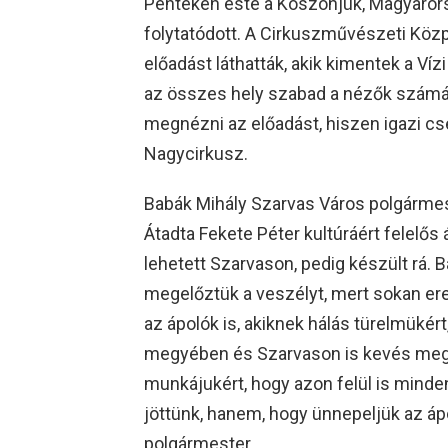
Pénteken este a Köszönjük, Magyaror
folytatódott. A Cirkuszművészeti Közp
előadást láthatták, akik kimentek a Víz
az összes hely szabad a nézők számára
megnézni az előadást, hiszen igazi cs
Nagycirkusz.
Babák Mihály Szarvas Város polgármes
Átadta Fekete Péter kultúráért felelős 
lehetett Szarvason, pedig készült rá.
megelőztük a veszélyt, mert sokan erej
az ápolók is, akiknek hálás türelmükért
megyében és Szarvason is kevés megb
munkájukért, hogy azon felül is mind
jöttünk, hanem, hogy ünnepeljük az ápo
polgármester.