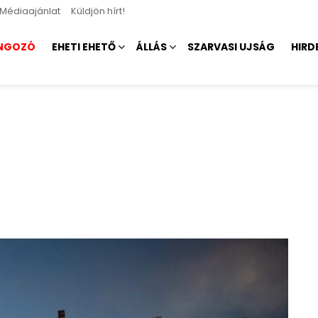
Médiaajánlat
Küldjön hírt!
NGOZÓ
EHETI EHETŐ
ÁLLÁS
SZARVASI UJSÁG
HIRD