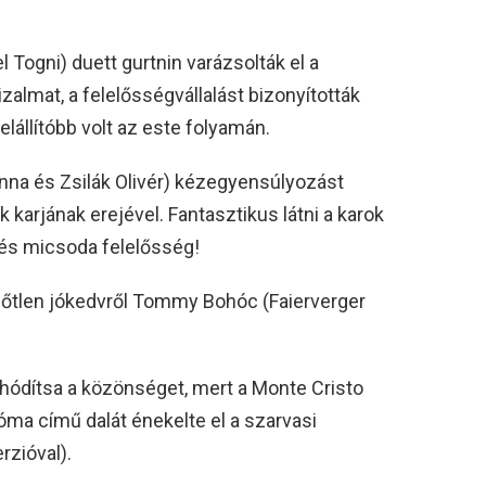
 Togni) duett gurtnin varázsolták el a
almat, a felelősségvállalást bizonyították
elállítóbb volt az este folyamán.
na és Zsilák Olivér) kézegyensúlyozást
 karjának erejével. Fantasztikus látni a karok
és micsoda felelősség!
őtlen jókedvről Tommy Bohóc (Faierverger
hódítsa a közönséget, mert a Monte Cristo
ma című dalát énekelte el a szarvasi
rzióval).