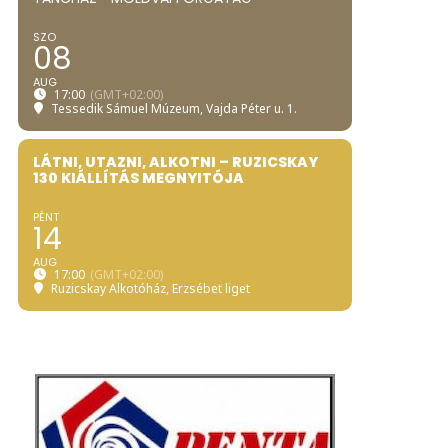
SZO
08
AUG
17:00
(GMT+02:00)
Tessedik Sámuel Múzeum
, Vajda Péter u. 1.
LÁTNI, UTAZNI, ALKOTNI – RUZICSKAY
130 KIÁLLÍTÁS MEGNYITÓJA
PÉNT
14
AUG
17:00
(GMT+02:00)
Ruzicskay Alkotóház
, Erzsébet liget