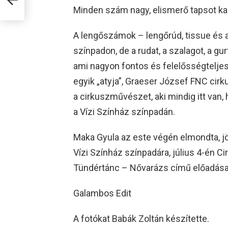
Minden szám nagy, elismerő tapsot ka
A lengőszámok – lengőrúd, tissue és a 
színpadon, de a rudat, a szalagot, a gu
ami nagyon fontos és felelősségteljes
egyik „atyja”, Graeser József FNC cirk
a cirkuszművészet, aki mindig itt van
a Vízi Színház színpadán.
Maka Gyula az este végén elmondta, j
Vízi Színház színpadára, július 4-én C
Tündértánc – Nővarázs című előadásaik
Galambos Edit
A fotókat Babák Zoltán készítette.